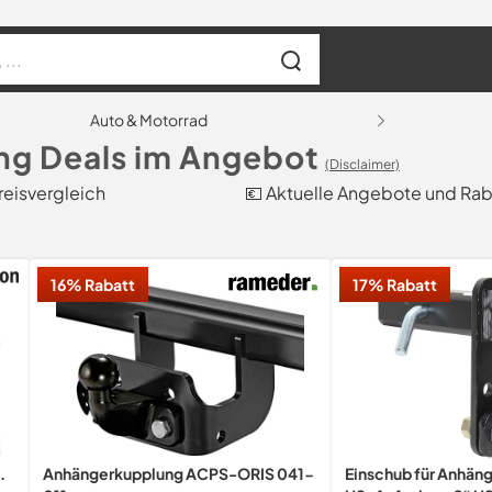
Auto & Motorrad
g Deals im Angebot
(Disclaimer)
reisvergleich
💶 Aktuelle Angebote und Rab
16% Rabatt
17% Rabatt
.
Anhängerkupplung ACPS-ORIS 041-
Einschub für Anhäng