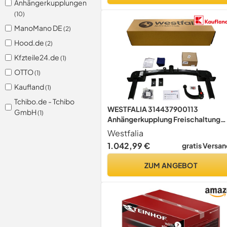
Anhängerkupplungen
(10)
ManoMano DE
(2)
Hood.de
(2)
Kfzteile24.de
(1)
OTTO
(1)
Kaufland
(1)
Tchibo.de - Tchibo
WESTFALIA 314437900113
GmbH
(1)
Anhängerkupplung Freischaltung
nicht erforderlich Kompatibel mit
Westfalia
OPEL ZAFIRA TOURER C P12
1.042,99 €
gratis Versan
13320747
ZUM ANGEBOT