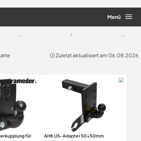
Menü
...
...
atte
🕝 Zuletzt aktualisiert am 06.08.2026
erkupplung für
AHK US-Adapter 50x50mm