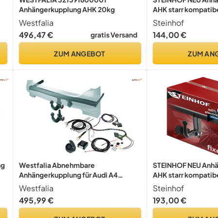
Anhängerkupplung AHK 20kg
AHK starr kompatibe
RD
Fließheck 3/5-tür 
Westfalia
Steinhof
7-polig Universal-E
496,47 €
144,00 €
gratis Versand
ZUM ANGEBOT
ZUM AN
ng
Westfalia Abnehmbare
STEINHOF NEU Anhä
Anhängerkupplung für Audi A4
AHK starr kompatibe
Limousine/Avant/Quattro (B8) (BJ
1K Fließheck 3/5-t
Westfalia
Steinhof
09/07-11/15), Audi A5
mit 13-polig Univer
495,99 €
193,00 €
Sportback/Coupe/Cabrio (B8) (BJ
06/07-04/17) - im Set mit 13-pol.