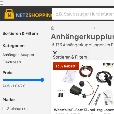
Sortieren & Filtern
Anhängerkupplun
🏅 173 Anhängerkupplungen im P
Kategorien
Anhänger-Adapter
Sortieren & Filtern
Elektrosatz
13% Rabatt
Preis
74 €
-
1.043 €
Marke
Steinhof
(101)
Westfalia E-Satz 13-pol. fzg.-spez