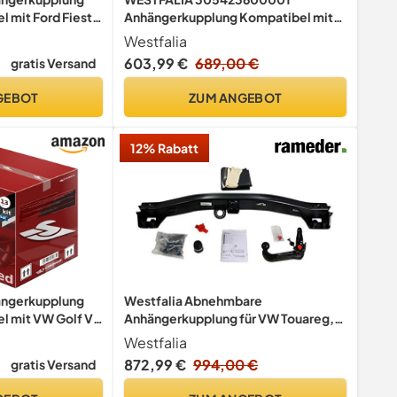
l mit Ford Fiesta
Anhängerkupplung Kompatibel mit
2008-12.2012 mit
VW TIGUAN 5N
Westfalia
lektrosatz
603,99 €
689,00 €
gratis Versand
GEBOT
ZUM ANGEBOT
12% Rabatt
ngerkupplung
Westfalia Abnehmbare
l mit VW Golf V
Anhängerkupplung für VW Touareg,
ür 11.2003-2008
Porsche Cayenne (beide BJ 11/2002-
Westfalia
sal-Elektrosatz
10/2017)
872,99 €
994,00 €
gratis Versand