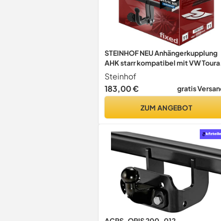
STEINHOF NEU Anhängerkupplung
AHK starr kompatibel mit VW Touran
1T Minivan 03.2003-09.2015 mit 7
Steinhof
polig Universal-Elektrosatz
183,00 €
gratis Versan
ZUM ANGEBOT
ACPS-ORIS 200-012