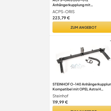
Anhängerkupplung mit
Schraubensatz Kompatibel mit FO
ACPS-ORIS
Transit Custom V362 Kastenwagen
223,79 €
FY, FZ
ZUM ANGEBOT
STEINHOF O-140 Anhängerkupplu
Kompatibel mit OPEL Astra H
Caravan A04
Steinhof
119,99 €