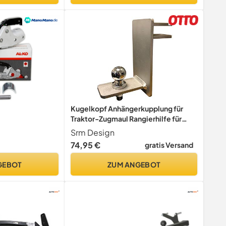
Kugelkopf Anhängerkupplung für
Traktor-Zugmaul Rangierhilfe für
PKW-Anhänger Kombikupplung
Srm Design
74,95 €
gratis Versand
GEBOT
ZUM ANGEBOT