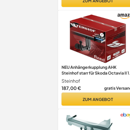
ZUM ANGEBOT
NEU Anhängerkupplung AHK
Steinhof starr für Skoda Octavia II 1
Kombi Combi 01.2005-01.2013 mi
Steinhof
7-polig Universal-Elektrosatz
187,00 €
gratis Versan
ZUM ANGEBOT