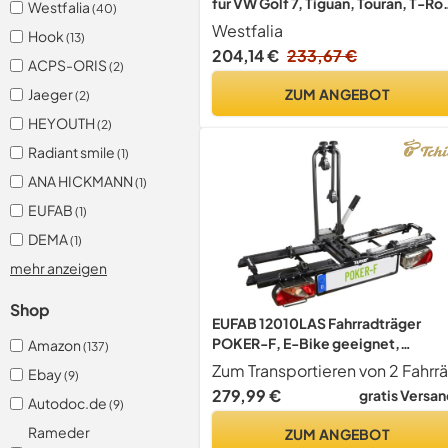
für VW Golf 7, Tiguan, Touran, T-Ro
Westfalia
(40)
Audi A3, Q2, Q3, Skoda Octavia,
Westfalia
Hook
(13)
Karoq, Kodiaq, Seat Ateca, Leon,
204,14 €
233,67 €
Tarraco (alle ab BJ 06/2014) - nur fü
ACPS-ORIS
(2)
Fzg ohne Vorrüstung
ZUM ANGEBOT
Jaeger
(2)
HEYOUTH
(2)
Radiant smile
(1)
ANA HICKMANN
(1)
EUFAB
(1)
DEMA
(1)
mehr anzeigen
Shop
EUFAB 12010LAS Fahrradträger
POKER-F, E-Bike geeignet,
Amazon
(137)
komplett vormontiert,
Ebay
(9)
Diebstahlschutz, für 2 Fahrräder, fü
279,99 €
gratis Versan
Autodoc.de
Anhängerkupplung, Schwarz, 142 x
(9)
70 x 58 cm
Rameder
ZUM ANGEBOT