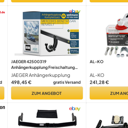
JAEGER 42500319
AL-KO
Anhängerkupplung Freischaltung
nicht erforderlich passend für
JAEGER Anhängerkupplung
AL-KO
MERCEDES-BENZ CITAN Kasten (415)
498,45 €
241,28 €
d
gratis Versand
ZUM ANGEBOT
ZUM AN