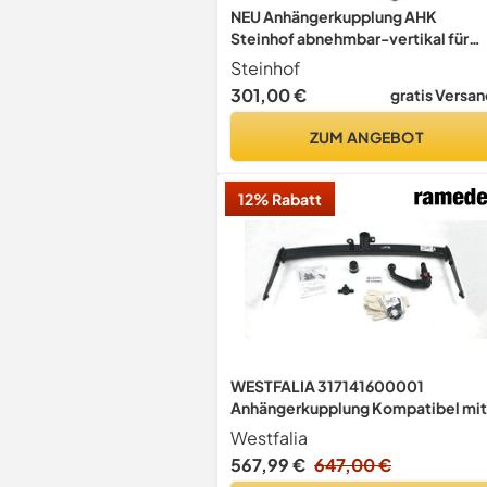
NEU Anhängerkupplung AHK
Steinhof abnehmbar-vertikal für
Subaru XV I Crossover 02.2012-
Steinhof
03.2017 mit 13-polig Universal-
301,00 €
gratis Versan
Elektrosatz
ZUM ANGEBOT
12% Rabatt
WESTFALIA 317141600001
Anhängerkupplung Kompatibel mit
VW Passat Variant 3G5, CB5
Westfalia
567,99 €
647,00 €