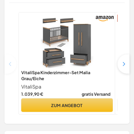
15% Ra
VitaliSpa Kinderzimmer-Set Malia
Infanta
Grau/Eiche
Wickela
113x53x
VitaliSpa
Infanta
Weiß/G
1.039,90 €
gratis Versand
118,99 €
Wickelr
Wickela
ZUM ANGEBOT