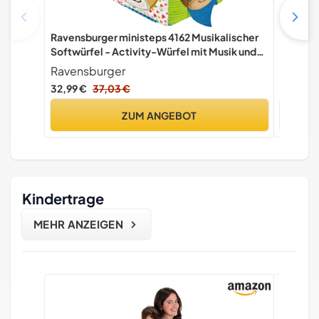
Ravensburger ministeps 4162 Musikalischer
Fisher-
Softwürfel - Activity-Würfel mit Musik und
Liederb
Geräuschen, Motorikspielzeug, Baby
Jahr fü
Ravensburger
Fisher-
Spielzeug ab 6 Monate, tolles
Musikbu
32,99 €
37,03 €
13,47 €
Lernspi
ZUM ANGEBOT
Kindertrage
MEHR ANZEIGEN