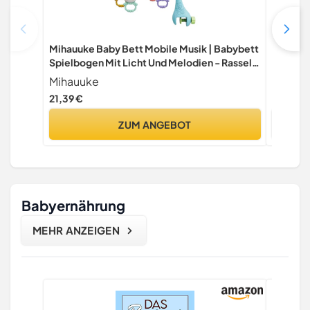
Mihauuke Baby Bett Mobile Musik | Babybett
Primawe
Spielbogen Mit Licht Und Melodien - Rassel
Himmels
Wiege Spielzeug, Schlafhilfe Für
Baumwol
Mihauuke
Primaw
Schlafzimmer Und Wohnzimmer, Für
21,39 €
23,90 €
Mädchen, Am Nachttisch Im Kinderzimmer
ZUM ANGEBOT
Babyernährung
MEHR ANZEIGEN