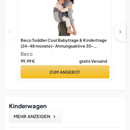
Beco Toddler Cool Babytrage & Kindertrage
deuter 
(24-48 monate)- Atmungsaktive 3D-
Kindert
Performance-Mesh Trage Kleinkind,
Beco
deuter
Hüftfreundlich mit 2 Tragepositionen:
99,99 €
gratis Versand
213,90 
Bauchtrage & Rückentrage (Dunkelgrau)
ZUM ANGEBOT
Kinderwagen
MEHR ANZEIGEN