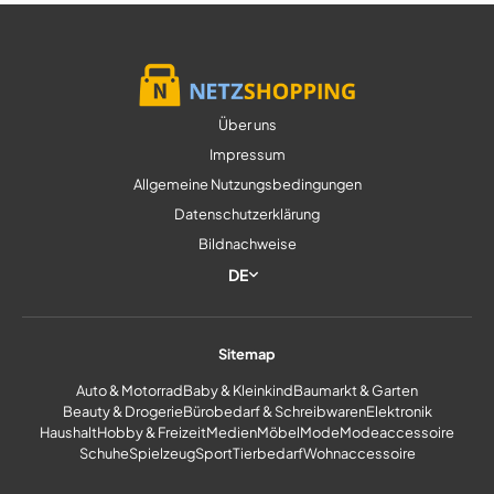
Über uns
Impressum
Allgemeine Nutzungsbedingungen
Datenschutzerklärung
Bildnachweise
DE
Sitemap
Auto & Motorrad
Baby & Kleinkind
Baumarkt & Garten
Beauty & Drogerie
Bürobedarf & Schreibwaren
Elektronik
Haushalt
Hobby & Freizeit
Medien
Möbel
Mode
Modeaccessoire
Schuhe
Spielzeug
Sport
Tierbedarf
Wohnaccessoire