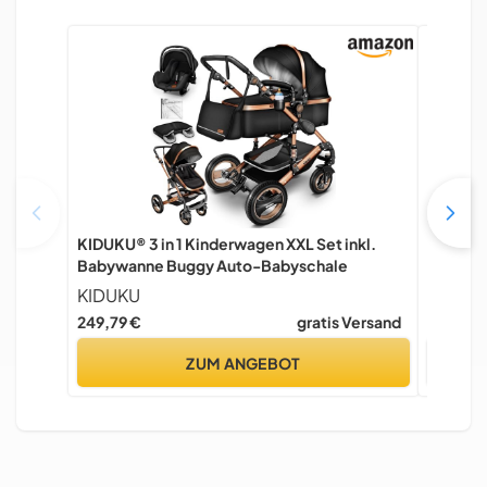
KIDUKU® 3 in 1 Kinderwagen XXL Set inkl.
Magic ZC
Babywanne Buggy Auto-Babyschale
Reisesy
Hochlan
KIDUKU
Magic 
Kinder
249,79 €
gratis Versand
189,99 
Faltbar
ZUM ANGEBOT