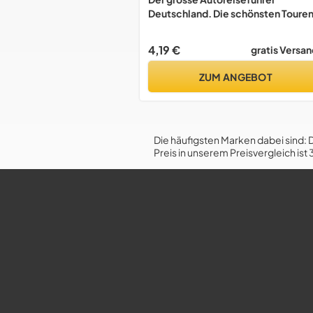
Deutschland. Die schönsten Toure
und Reiseziele zwischen Rostock u
Berchtesgaden
4,19 €
gratis Versan
ZUM ANGEBOT
Die häufigsten Marken dabei sind: 
Preis in unserem Preisvergleich ist 