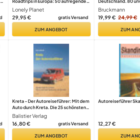
Roadtrips in Europa: 50 aufregende
Deutschland. 80 un
Touren zwischen Island und Sizilien
Touren mit dem Aut
Lonely Planet
Bruckmann
Märchenstraße und
29,95 €
19,99 €
24,99 €
d
gratis Versand
Traumstraßen. Tipps 
Kultur und Absteche
ZUM ANGEBOT
ZUM AN
Deutschlands Nachb
Kreta - Der Autoreiseführer: Mit dem
Autoreiseführer Sk
Auto durch Kreta. Die 25 schönsten
Rundtouren auf der Insel
Balistier Verlag
(Reiseberichte aus Hellas)
16,80 €
12,27 €
d
gratis Versand
ZUM ANGEBOT
ZUM AN