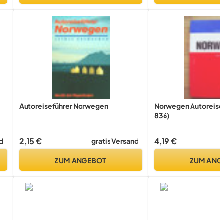
h
Autoreiseführer Norwegen
Norwegen Autoreise
836)
2,15 €
4,19 €
d
gratis Versand
ZUM ANGEBOT
ZUM AN