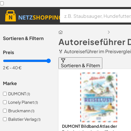
Sortieren & Filtern
Autoreiseführer 
🏅 Autoreiseführer im Preisvergle
Preis
Sortieren & Filtern
2 €
-
40 €
Marke
DUMONT
(1)
Lonely Planet
(1)
Bruckmann
(1)
Balistier Verlag
(1)
DUMONT Bildband Atlas der