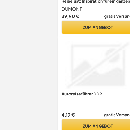
Reiselust: Inspiration für ein ganzes
Leben
DUMONT
39,90 €
gratis Versan
ZUM ANGEBOT
Autoreiseführer DDR.
4,19 €
gratis Versan
ZUM ANGEBOT