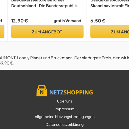
n
Deutschland -Die Bundesrepublik.
Skandinavien mit Fi
nd
mit 50 Karten und Plänen und 100
Zeichnungen. 5. Auflage.
12,90 €
6,50 €
d
gratis Versand
ZUM ANGEBOT
ZUM AN
DUMONT, Lonely Planet und Bruckmann. Der niedrigste Preis, den wir 
39,90 €.
Über uns
Impressum
Allgemeine Nutzungsbedingungen
Datenschutzerklärung