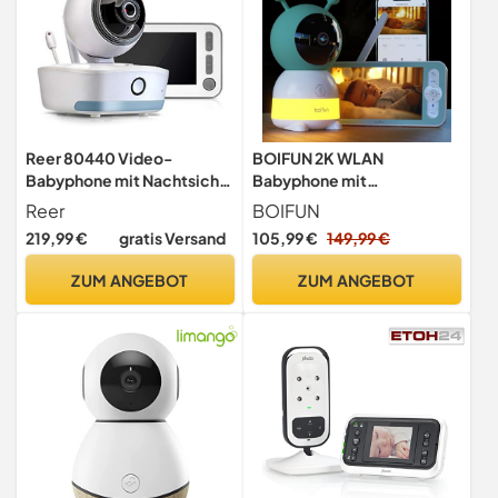
Reer 80440 Video-
BOIFUN 2K WLAN
Babyphone mit Nachtsicht-
Babyphone mit
Kamera und
Kamera,App und 5 Zoll
Reer
BOIFUN
Bewegungsverfolgung,
Bildschirmsteuerung
219,99 €
gratis Versand
105,99 €
149,99 €
weiß, BabyCam XL
ZUM ANGEBOT
ZUM ANGEBOT