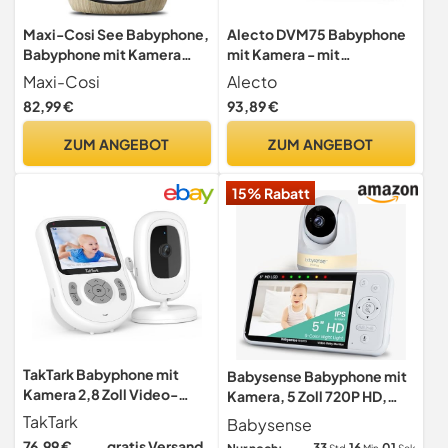
Maxi-Cosi See Babyphone,
Alecto DVM75 Babyphone
Babyphone mit Kamera
mit Kamera - mit
(1080 px HD) und Audio,
Nachtsicht - Indoor
Maxi-Cosi
Alecto
WLAN-Babyphone, Live-
Babyphone mit Alarm und
82,99 €
93,89 €
Streaming, Teil von Maxi-
2,4-Zoll-Bildschirm -
Cosi Connected Home -
Weiß/Grau
ZUM ANGEBOT
ZUM ANGEBOT
Compatible with Amazon
Alexa and Google Assistant
15% Rabatt
TakTark Babyphone mit
Babysense Babyphone mit
Kamera 2,8 Zoll Video-
Kamera, 5 Zoll 720P HD,
Babyphone 720p IPS
Ohne WLAN, 6-Farben
TakTark
Babysense
Babyphone mit Kamera
Nachtlicht, Wiegenlieder,
76,99 €
gratis Versand
33
16
00