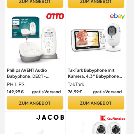
ZUM ANGEBOT
ZUM ANGEBOT
4X Zoom, 4000mAh Akku
Philips AVENT Audio
TakTark Babyphone mit
Babyphone, DECT-
Kamera, 4.3'' Babyphone
Technologie, Eco-Mode,
Video Baby Monitor,
PHILIPS
TakTark
Sternenhimmel,
Babyfon mit Kamera und
149,99 €
gratis Versand
76,99 €
gratis Versand
Gegensprechfunktion,
Audio mit VOX,
Schlaf- und Nachtlieder, 18
Gegensprechfunktion,
ZUM ANGEBOT
ZUM ANGEBOT
Std. Laufzeit, maximale
Nachtsicht, Digitalzoom,
Reichweite, weiß (Modell
Temperaturüberwachung
SCD733/26)
und Keine störenden
Lichter