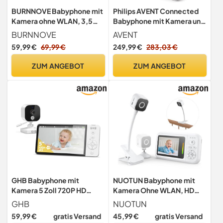
BURNNOVE Babyphone mit
Philips AVENT Connected
Kamera ohne WLAN, 3,5
Babyphone mit Kamera und
Zoll, 355°/120°, 2X Zoom
WLAN, hochwertiger HD-
BURNNOVE
AVENT
Kamera, Infrarot-
59,99 €
69,99 €
249,99 €
283,03 €
Nachtsichtfunktion,
Schrei-Erkennung,
ZUM ANGEBOT
ZUM ANGEBOT
Gegensprechfunktion,
DEKRA Zertifiziert privat
und sicher, SCD951/26
GHB Babyphone mit
NUOTUN Babyphone mit
Kamera 5 Zoll 720P HD
Kamera Ohne WLAN, HD
5000mAh IPS-Display
Baby Kamera Monitor mit
GHB
NUOTUN
VOX-Modus 4X Zoom
Halterung
59,99 €
gratis Versand
45,99 €
gratis Versand
Nachtsicht Gegensprechen