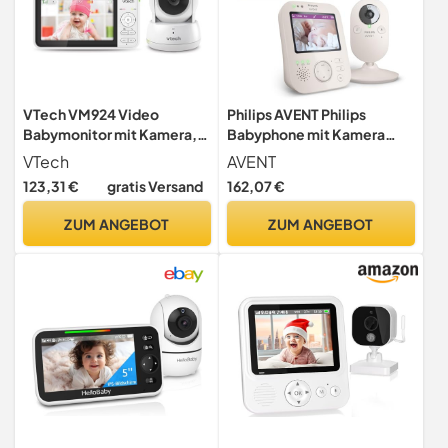
VTech VM924 Video
Philips AVENT Philips
Babymonitor mit Kamera,
Babyphone mit Kamera
5" LCD-Display, Lange
Premium - DEKRA
VTech
AVENT
Akkulaufzeit, Nachtsicht,
Zertifiziert privat und sicher
123,31 €
gratis Versand
162,07 €
300 Meter Reichweite,
- 3.5" Display, x4 Zoom,
Pan&Tilt&Zoom, Lullaby,
Nachtsicht, Schlafliedern
ZUM ANGEBOT
ZUM ANGEBOT
Beruhigende Geräusche,
und Thermometer
Temperatursensor
(SCD891/26)