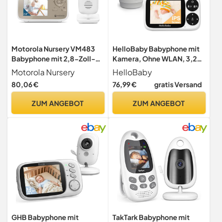
Motorola Nursery VM483
HelloBaby Babyphone mit
Babyphone mit 2,8-Zoll-
Kamera, Ohne WLAN, 3,2-
Kamera, Nachtsicht,
Zoll-IPS-Bildschirm
Motorola Nursery
HelloBaby
Gegensprechfunktion,
80,06 €
76,99 €
gratis Versand
digitalem Zoom und
Temperaturregelung, bis zu
ZUM ANGEBOT
ZUM ANGEBOT
300 Meter Reichweite
GHB Babyphone mit
TakTark Babyphone mit