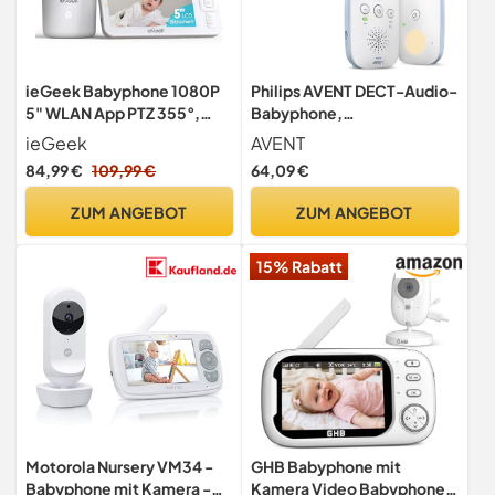
ieGeek Babyphone 1080P
Philips AVENT DECT-Audio-
5" WLAN App PTZ 355°,
Babyphone,
Nachtsicht, Zonenalarm
Gegensprechfunktion,
ieGeek
AVENT
störungsfrei, 330 Meter
84,99 €
109,99 €
64,09 €
Reichweite, 24 Stunden
Akkulaufzeit, Smart ECO-
ZUM ANGEBOT
ZUM ANGEBOT
Modus, Nachtlicht,
SCD503/26
15% Rabatt
Motorola Nursery VM34 -
GHB Babyphone mit
Babyphone mit Kamera -
Kamera Video Babyphone