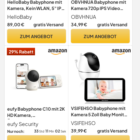
HelloBaby Babyphone mit
OBVHNUA Babyphone mit
Kamera, Kein WLAN, 5" IPS,
Kamera 720p IPS Video
HB6550, 3500 mAh
Babyphone 2,8" mit
HelloBaby
OBVHNUA
2000mAh Akku
89,00 €
gratis Versand
34,99 €
gratis Versand
Digitalzoom VOX Modus
Zwei-Wege-Audio
ZUM ANGEBOT
ZUM ANGEBOT
Nachtsicht
Temperaturüberwachung
29% Rabatt
Schlaflied Wecker
VSIFEHSO Babyphone mit
eufy Babyphone C10 mit 2K
Kamera 5 Zoll Baby Monitor
HD Kamera,
720p Baby Phone
Überwachungskamera
VSIFEHSO
eufy Security
Digitalzoom Zwei-Wege-
Außen, Nachtsicht
39,99 €
gratis Versand
33
11
01
Nur noch:
Std
Min
Sek
Audio Einlegbare SD-Karte
VOX-Modus Nachtsicht