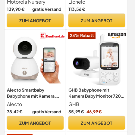
Motorola Nursery
Lionelo
Gegensprechfunktion
Kommunikation,
139,90 €
gratis Versand
113,56 €
Reichweite von 300 Meter,
Zwei Kameras im Set,
ZUM ANGEBOT
ZUM ANGEBOT
Nachtmodus, VOX-
System, Warnsystem, 8
23% Rabatt
Melodien, Innenbereich
Alecto Smartbaby
GHB Babyphone mit
Babyphone mit Kamera,
Kamera Baby Monitor 720P
App und WLAN - HD 1080p -
HD
Alecto
GHB
Zwei-Wege-Audio
78,42 €
gratis Versand
35,99 €
46,99 €
Babyfon mit App - Baby
Monitor - Steuerbarer
ZUM ANGEBOT
ZUM ANGEBOT
Kamera -
Mehrkameradisplay und