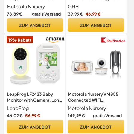
4.3-Zoll Farbdisplay -
3,5 Zoll LCD
Motorola Nursery
GHB
Infrarot-Nachtsicht -
78,89 €
gratis Versand
39,99 €
46,99 €
Wiegenlieder, Weiß
ZUM ANGEBOT
ZUM ANGEBOT
19% Rabatt
LeapFrog LF2423 Baby
Motorola Nursery VM855
Monitor with Camera, Long
Connected WIFI
Range, 2.8 Inch Video LCD
Babyphone - mit Motorola
LeapFrog
Motorola Nursery
Display, 2X Zoom,
Nursery App und 5-Zoll
46,02 €
56,99 €
149,99 €
gratis Versand
Temperature Sensor, Noise
Elterneinheit - Nachtsicht,
Activation Mode,
Temperatur und Zwei-
ZUM ANGEBOT
ZUM ANGEBOT
Intercom, Long Battery
Wege-Gespräch