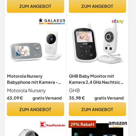
Schwenk-/Neige-/Zoom-
ZUM ANGEBOT
ZUM ANGEBOT
Kamera, Zwei-Wege-
Gespräch, Nachtsicht, kein
WiFi
Motorola Nursery
GHB Baby Monitor mit
Babyphone mit Kamera -
Kamera 2,4 GHz Nachtsicht
Baby Monitor VM482 -
(2,4 Inch)
Motorola Nursery
GHB
Überwachungskamera mit
63,09 €
gratis Versand
35,98 €
gratis Versand
Farbdisplay, Zwei-Wege-
Kommunikation und
ZUM ANGEBOT
ZUM ANGEBOT
Infrarot-Nachtsicht - 300
M Reichweite
29% Rabatt