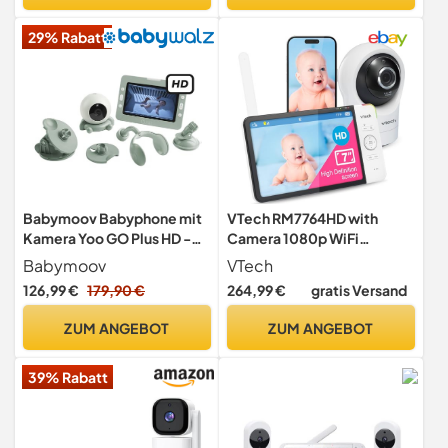
29% Rabatt
Babymoov Babyphone mit
VTech RM7764HD with
Kamera Yoo GO Plus HD -
Camera 1080p WiFi
5"-Display in HD-Qualität
Remote Access, 7 Inch
Babymoov
VTech
720px, 8 Stunden
Video, 360° Pan and Tilt,
126,99 €
179,90 €
264,99 €
gratis Versand
Akkulaufzeit, Sleep
with Camera HD Night
Technology
Vision 2-Way Talk
ZUM ANGEBOT
ZUM ANGEBOT
Temperature Sensor, iOS &
Android
39% Rabatt