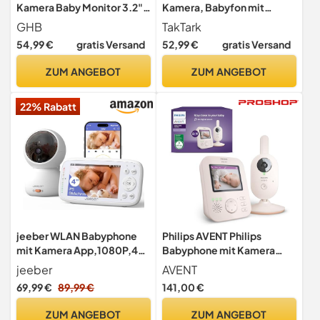
Kamera Baby Monitor 3.2"
Kamera, Babyfon mit
LCD Nachtsicht VOX Modus
Kamera 2'' Video Baby
GHB
TakTark
Gegensprechfunktion und
Monitor, Kamera und Audio
54,99 €
gratis Versand
52,99 €
gratis Versand
Schlaflieder drinnen
Babyphone mit VOX
Funktion,
ZUM ANGEBOT
ZUM ANGEBOT
Gegensprechfunktion,
Nachtsicht,
22% Rabatt
Temperaturüberwachung
jeeber WLAN Babyphone
Philips AVENT Philips
mit Kamera App,1080P,4-
Babyphone mit Kamera
Zoll-IPS Baby Monitor,PTZ
Advanced - DEKRA
jeeber
AVENT
360°
Zertifiziert privat und sicher
69,99 €
89,99 €
141,00 €
- 2.8" Display, x2 Zoom,
Infrarot-Nachtsicht,
ZUM ANGEBOT
ZUM ANGEBOT