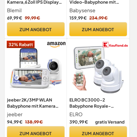
Kamera,6 Zoll IPS Display
Video-Babyphone mit
Babyphone ohne WLAN,
Nachtlichtkamera &
Blemil
Babysense
4000 mAh Akku, ECO-
Bewegungsmonitor für
69,99 €
99,99 €
159,99 €
234,99 €
Modus, Auto-Nachtsicht,
Babys mit Echtzeit-
2-Wege-Audio, 300 m
Warnungen, kontaktlos, 2-
ZUM ANGEBOT
ZUM ANGEBOT
Reichweite（Idealzustand
in-1, Nur für den
）,Weinen-Erkennung
Heimgebrauch
32% Rabatt
jeeber 2K/3MP WLAN
ELRO BC3000-2
Babyphone mit Kamera
Babyphone Royale-
App, 5-Zoll-IPS Baby
Babyfon-mit 12.7 cm
jeeber
ELRO
Monitor, 360°
Touchscreen Monitor HD-
94,99 €
138,99 €
390,99 €
gratis Versand
und App-Mit extra Kamera,
1 Stück (1er Pack)
ZUM ANGEBOT
ZUM ANGEBOT