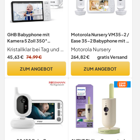
GHB Babyphone mit
Motorola Nursery VM35-2 /
Kamera 5 Zoll 350°
Ease 35-2 Babyphone mit 2
Rotation 5000mAh 720P
Kameras 5,0 Zoll Video
Kristallklar bei Tag und Nacht Das Babyphone verfügt über einen hervorragenden 720p-IPS-Bildschirm, der stabiler als herkömmliche LED-Bildschirme ist und ein klareres und detaillierteres Bild zeigt. Mit der Infrarot-Nachtsichtfunktion des Baby Monitors können Sie Ihr Kind auch im Dunkeln sehen. Die Kamera ist mit einem Temperatursensor ausgestattet, um die Raumtemperatur im Babyzimmer sowie den Komfort des Babys in Echtzeit zu erfassen
Motorola Nursery
Nachtsicht VOX-Modus
Baby Monitor Display -
45,63 €
74,99 €
264,82 €
gratis Versand
Digitalzoom
Nachtsicht, Zwei-Wege
GegensprechfunktionTemp
Kommunikation,
ZUM ANGEBOT
ZUM ANGEBOT
eraturanzeige ABM720C
Wiegenlieder, Zoom,
Raumtemperatur, 1080p -
Weiß