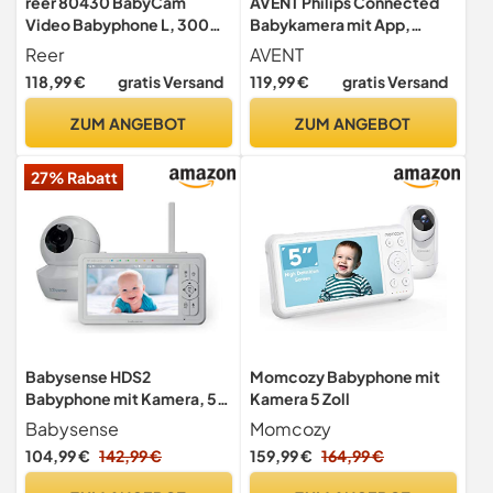
reer 80430 BabyCam
AVENT Philips Connected
Video Babyphone L, 300m
Babykamera mit App,
Reichweite, 50 Grad
Private und sichere
Reer
AVENT
Weitwinkel-Kamera, 4,3"
Verschlüsselung, Audio, 2-
118,99 €
gratis Versand
119,99 €
gratis Versand
TFT Display, mit
facher Zoom,
Bewegungs-Alarm, weiß
Nachtsichtfunktion,
ZUM ANGEBOT
ZUM ANGEBOT
Gegensprechfunktion,
DEKRA Zertifiziert privat
27% Rabatt
und sicher SCD643/26
Babysense HDS2
Momcozy Babyphone mit
Babyphone mit Kamera, 5
Kamera 5 Zoll
Zoll 720P HD, Ohne WLAN,
Babysense
Momcozy
Nachtlicht, Wiegenlieder,
104,99 €
142,99 €
159,99 €
164,99 €
300m Reichweite, Zwei-
Wege-Audio, ECO Modus,