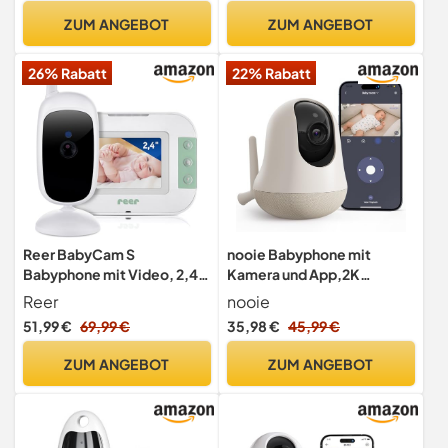
Temperaturanzeige Nicht
ZUM ANGEBOT
ZUM ANGEBOT
drehbar
26% Rabatt
22% Rabatt
Reer BabyCam S
nooie Babyphone mit
Babyphone mit Video, 2,4
Kamera und App,2K
Zoll Display, 300 m,
intelligentes Babyfon,
Reer
nooie
Weiß/Türkis
Temperaturüberwachung,2
51,99 €
69,99 €
35,98 €
45,99 €
.4/5GHz WLAN,
Nachtsicht,Zwei-Wege-
ZUM ANGEBOT
ZUM ANGEBOT
Audio,
Weinen/Geräuscher-
kennung, KI-Tracking,
funktioniert mit Alexa