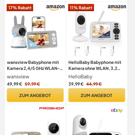
Life, 720p
Weiß/Gold
17% Rabatt
11% Rabatt
wansview Babyphone mit
HelloBaby Babyphone mit
Kamera 2,4/5 GHz WLAN-
Kamera ohne WLAN, 3,2
5" 1080P Video babyfone
Zoll Bildschirm USB
wansview
HelloBaby
mit App, Baby Camera mit
Ladegerät
49,99 €
59,99 €
39,99 €
44,99 €
IR Nachtsicht,
Automatische Verfolgung,
ZUM ANGEBOT
ZUM ANGEBOT
Zwei-Weg-Audio,
Temperatur- und
Bewegungs-/Geräuscherk
ennung