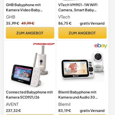
GHB Babyphone mit
VTech VM901-1W WiFi
Kamera Video Baby
Camera, Smart Baby
Monitor 2,4 Zoll
Monitor with 5 Inch HD
GHB
VTech
Display, 1080P Tilt/Swivel
35,99 €
49,99 €
86,75 €
gratis Versand
Camera and App, 120° Wide
Angle View, Works iOS,
ZUM ANGEBOT
ZUM ANGEBOT
Android
Connected Babyphone mit
Blemil Babyphone mit
Kamera SCD921/26
Kamera und Audio 30
Stunden wiederaufladbare
AVENT
Blemil
Batterie, 5" großer
237,32 €
83,19 €
gratis Versand
Bildschirm, ferngesteuerte