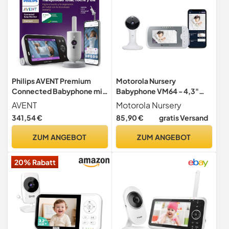
Philips AVENT Premium
Motorola Nursery
Connected Babyphone mit
Babyphone VM64 - 4,3"
Kamera, das bisher Beste
WiFi Video Baby Monitor
AVENT
Motorola Nursery
Babyphone, Schlaf- und
mit Kamera - Smartphone
341,54 €
85,90 €
gratis Versand
Atmungs-Tracking mit KI,
App, Magnetische
Schrei-Interpretation,
halterung, große
ZUM ANGEBOT
ZUM ANGEBOT
DEKRA Zertifiziert privat
Reichweite, 2Wege-Audio,
und sicher, SCD973/26
Digital Zoom,
20% Rabatt
Raumtemperatur,
Wiegenlieder, Nachtsicht