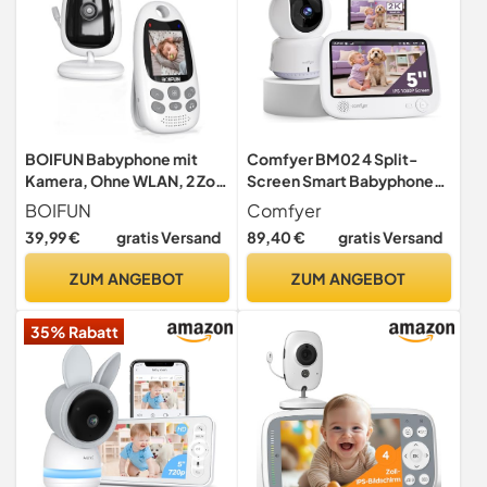
BOIFUN Babyphone mit
Comfyer BM02 4 Split-
Kamera, Ohne WLAN, 2 Zoll
Screen Smart Babyphone
720P, Tragbar, Weiß
mit 2K Kamera, 5" HD
BOIFUN
Comfyer
Display WLAN Kamera
39,99 €
gratis Versand
89,40 €
gratis Versand
Video Babyphone, IR-
Nachtsicht, Automatische
ZUM ANGEBOT
ZUM ANGEBOT
Verfolgung, Temp Anzeige,
Bewegungs/Geräuscherke
35% Rabatt
nnung, App 5050mAh