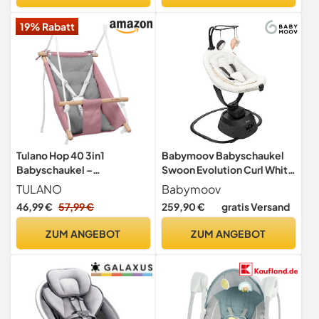
19% Rabatt
Tulano Hop 40 3in1
Babymoov Babyschaukel
Babyschaukel –
Swoon Evolution Curl White
Mitwachsend durch Sitz -
- elektrische Babywippe
TULANO
Babymoov
6–36 Monate
mit 8
46,99 €
57,99 €
259,90 €
gratis Versand
Schaukelbewegungen,
360° rotierbarer Sitz, 12
ZUM ANGEBOT
ZUM ANGEBOT
Melodien