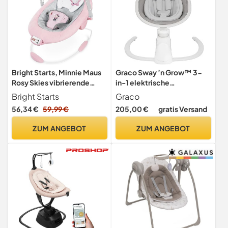
Bright Starts, Minnie Maus
Graco Sway ’n Grow™ 3-
Rosy Skies vibrierende
in-1 elektrische
Babywippe Babyschaukel
Babyschaukel und Sessel,
Bright Starts
Graco
mit Musik,
Heather
56,34 €
59,99 €
205,00 €
gratis Versand
Lautstärkeregler, 3
Spielzeugen,
ZUM ANGEBOT
ZUM ANGEBOT
Sicherheitsgurt,
rutschfesten Füßen und
mehr, Minnie Mouse, 1
Stück