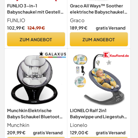
FUNLIO 3-in-1
Graco All Ways™ Soother
Babyschaukel mit Gestell
elektrische Babyschaukel,
mit 4 Sandsäcken,
Little Adventures
FUNLIO
Graco
Kinderschaukel mit
102,99 €
124,99 €
189,99 €
gratis Versand
Sicherheitsgurt für Drinnen
& Draußen,
ZUM ANGEBOT
ZUM ANGEBOT
Zusammenklappbarer
Metallständer & Klare
Anleitung, Einfach zu
Montieren
Munchkin Elektrische
LIONELO Ralf 2in1
Babys Schaukel Bluetooth |
Babywippe und Liegestuhl,
Schwarz
Fernbedienung, 12
Munchkin
Lionelo
Melodien, zwei
209,99 €
gratis Versand
129,00 €
gratis Versand
Schaukelrichtungen, 5