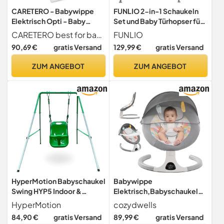
CARETERO - Babywippe
FUNLIO 2-in-1 Schaukeln
Elektrisch Opti - Baby
Set und Baby Türhopser für
Schaukel Elektronisch mit
Kleinkinder, Schaukelset
CARETERO best for babies
FUNLIO
DREI Funktionsmodi - 360
für Kinder mit 4
90,69 €
gratis Versand
129,99 €
gratis Versand
Grad - Moskitonetz -
Sandsäcken, Faltbarer
Intuitives Bedienfeld - 360
Metallständer für drinnen
ZUM ANGEBOT
ZUM ANGEBOT
Grad Drehung - Einstellung
und draußen, einfach zu
Liegeposition - Braun
montieren und
aufzubewahren - Grau
HyperMotion Babyschaukel
Babywippe
Swing HYP5 Indoor &
Elektrisch,Babyschaukel
Outdoor - Stabile
Indoor Bluetooth, 5
HyperMotion
cozydwells
Konstruktion mit
Schwinggeschwindigkeit,
84,90 €
gratis Versand
89,99 €
gratis Versand
Sicherheitsgurt &
3 Winkellage,