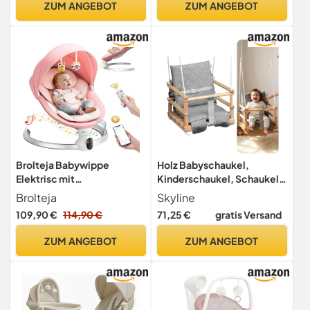
ZUM ANGEBOT
ZUM ANGEBOT
ergonomisch & weich
sicheres und langlebiges
gepolstert – Grau
Design, wächst mit Ihrem
Kind
Brolteja Babywippe
Holz Babyschaukel,
Elektrisc mit
Kinderschaukel, Schaukel
Fernbedienung &
für Kinder Schaukel 3 in 1 +
Brolteja
Skyline
Bluetooth,Elektrische
SICHERHEITSGURT,
109,90 €
114,90 €
71,25 €
gratis Versand
Babywippe mit 5
Kleinkindschaukel, Baby
Schaukelstufen,
schaukel und Schaukelsitz,
ZUM ANGEBOT
ZUM ANGEBOT
Elektrische
Kinder Holz Indoor Outdoor
Babyschaukel,5-Punkt-
(Hellgrau Neu)
Gurt,10
Melodien,nsektennetz,mit
2 Spielzeugen