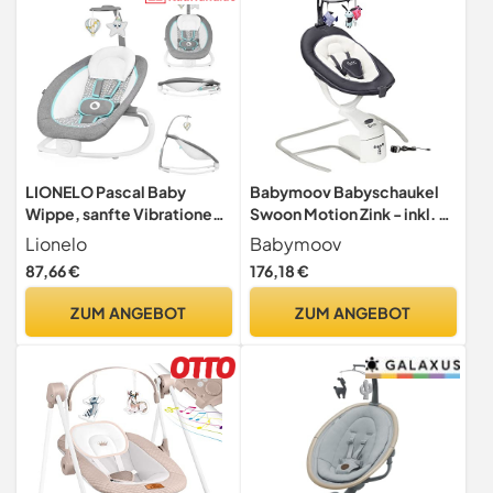
LIONELO Pascal Baby
Babymoov Babyschaukel
Wippe, sanfte Vibrationen,
Swoon Motion Zink - inkl. 8
5 Melodien,
Melodien, 360° Sitzfläche,
Lionelo
Babymoov
Spielzeugkarussell mit
verstellbare Rückenlehne
87,66 €
176,18 €
interaktiven Plüschtieren,
und Bewegungsmelder, 1
Kopfkissen, verstellbare
Stück (1er Pack)
ZUM ANGEBOT
ZUM ANGEBOT
Rückenlehne,
Energiesparsystem