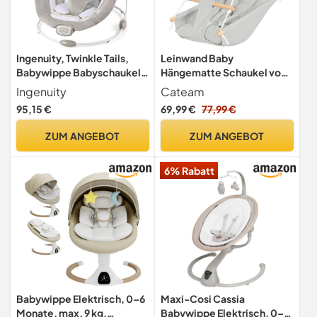
Ingenuity, Twinkle Tails,
Leinwand Baby
Babywippe Babyschaukel
Hängematte Schaukel von
mit Vibrationen, Lichtern,
Cateam - Grau - Hängende
Ingenuity
Cateam
Melodien, Lautstärkeregler
Schaukel aus Holz für Baby
95,15 €
69,99 €
77,99 €
und vielem mehr
mit Sicherheitsgurt und
Montageteilen. Baby
ZUM ANGEBOT
ZUM ANGEBOT
Hängemattenstuhl
Geburtstagsgeschenk
6% Rabatt
Babywippe Elektrisch, 0–6
Maxi-Cosi Cassia
Monate, max. 9 kg,
Babywippe Elektrisch, 0–6