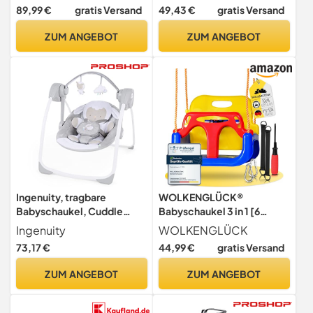
Sicherheitsgurt | Baby
und Baumwolle
89,99 €
gratis Versand
49,43 €
gratis Versand
Schaukel | Schaukel
Kleinkind | Schaukeltier
ZUM ANGEBOT
ZUM ANGEBOT
Baby Schaukelwippe ab 9
Monate Schaukelpferd Holz
Ingenuity, tragbare
WOLKENGLÜCK®
Babyschaukel, Cuddle
Babyschaukel 3 in 1 [6
lamp - mit Melodien, Zeit-
Monaten bis 6+ Jahre] |
Ingenuity
WOLKENGLÜCK
und Schaukeleinstellung
Mitwachsende
73,17 €
44,99 €
gratis Versand
Kinderschaukel für Outdoor
& Indoor | Hochwertige
ZUM ANGEBOT
ZUM ANGEBOT
Schaukel inkl. Rückenlehne
& Anschnallgurt