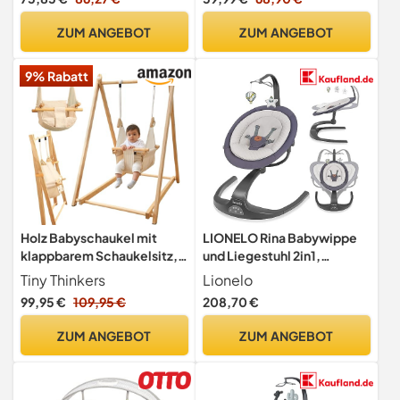
Melodien und 2
Spielzeugen
ZUM ANGEBOT
ZUM ANGEBOT
9% Rabatt
Holz Babyschaukel mit
LIONELO Rina Babywippe
klappbarem Schaukelsitz,
und Liegestuhl 2in1,
Babyschaukelstuhl & Baby
Fernbedienung, 360°
Tiny Thinkers
Lionelo
Swing aus Kiefernholz,
drehbarer Sitz, zwei
99,95 €
109,95 €
208,70 €
Holzspielzeug für Babys,
Schaukelrichtungen, 5
Indoor & Outdoor
Schaukelgeschwindigkeite
ZUM ANGEBOT
ZUM ANGEBOT
Kinderschaukel für drinnen
n, Sperrung,
und draußen, sicherer
Rückenlehnenverstellung,
Babysitz
Timer, 12 Melodien