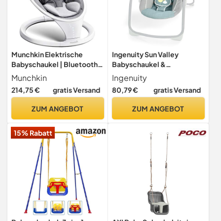
Munchkin Elektrische
Ingenuity Sun Valley
Babyschaukel | Bluetooth-
Babyschaukel &
fähige Babywippe &
Babywippe mit
Munchkin
Ingenuity
Schaukelstuhl | Tragbarer
Sonnendach, 2 Spielzeuge,
214,75 €
gratis Versand
80,79 €
gratis Versand
Schaukelstuhl mit sanfter
2 Sitzpositionen, 0–9
Wippfunktion und
Monate, grau, unisex
ZUM ANGEBOT
ZUM ANGEBOT
Geräuschen | Weiß
15% Rabatt