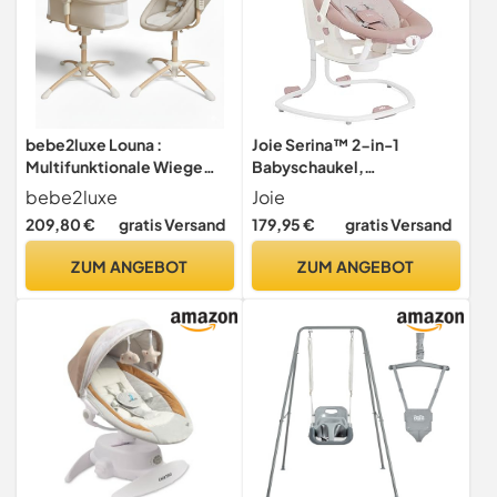
bebe2luxe Louna :
Joie Serina™ 2-in-1
Multifunktionale Wiege
Babyschaukel,
Baby (ELEKTRISCHE
Abnehmbarer Wipper, 6
bebe2luxe
Joie
BABYSCHAUKEL,
Schaukelgeschwindigkeite
209,80 €
gratis Versand
179,95 €
gratis Versand
HOCHSTUHL,BABYWIPPE)
n, 3 Liegepositionen,
(Beige)
Spielbügel – Geburt bis 6
ZUM ANGEBOT
ZUM ANGEBOT
Monate (0–9 kg), Farbe
Cosmo Lola