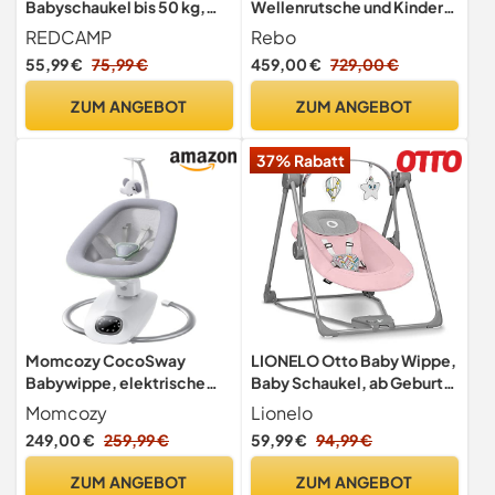
Babyschaukel bis 50 kg,
Wellenrutsche und Kinder-
hängend ab 6 Monate, mit
Schaukel, Outdoor
REDCAMP
Rebo
Holzgestell
Klettergerüst
55,99 €
75,99 €
459,00 €
729,00 €
Garten,Altrosa
ZUM ANGEBOT
ZUM ANGEBOT
37% Rabatt
Momcozy CocoSway
LIONELO Otto Baby Wippe,
Babywippe, elektrische
Baby Schaukel, ab Geburt
3D-Motion, 6 Bewegungen
bis 9 kg
Momcozy
Lionelo
& 4 Stufen, Fernbedienung,
249,00 €
259,99 €
59,99 €
94,99 €
8 Wiegenlieder, ab Geburt
bis 9 kg.
ZUM ANGEBOT
ZUM ANGEBOT