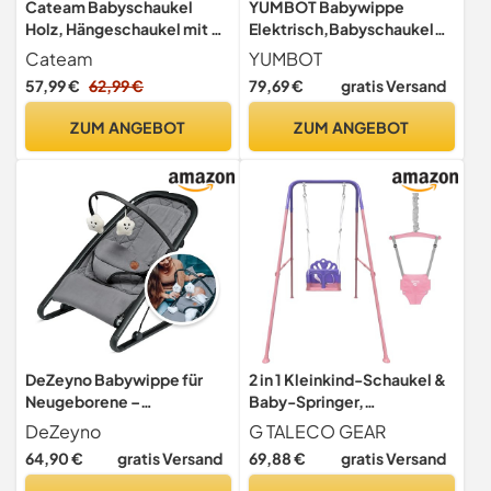
Cateam Babyschaukel
YUMBOT Babywippe
Holz, Hängeschaukel mit 5-
Elektrisch,Babyschaukel
Punkt-Sicherheitsgurt,
Elektrisch mit Musik,5
Cateam
YUMBOT
Indoor Outdoor,
Wippgeschwindigkeiten,Bl
57,99 €
62,99 €
79,69 €
gratis Versand
Kinderschaukel ab 12
uetooth-
Monate, Elfenbein
Schaukel,Fernbedienung,5
ZUM ANGEBOT
ZUM ANGEBOT
-Punkt-Gurt,Stabile Basis
(Dunkelgrau)
DeZeyno Babywippe für
2 in 1 Kleinkind-Schaukel &
Neugeborene –
Baby-Springer,
Spielebogen
Babyschaukel Outdoor mit
DeZeyno
G TALECO GEAR
höhenverstellbar bis
Gestell, Babyschaukel für
64,90 €
gratis Versand
69,88 €
gratis Versand
24monate, sanfte
drinnen und draußen, Baby
Wippfunktion,
Swing für den Garten,