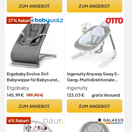
Schaukelgeschwindigkeite
ZUM ANGEBOT
ZUM ANGEBOT
n, Sperrung,
Rückenlehnenverstellung,
27% Rabatt
Timer, leiser Betrieb
Ergobaby Evolve 3in1
Ingenuity Anyway Sway 5-
Babywippe für Babys und
Gang-Multidirektionale
Kleinkinder von 2,5-11,3kg
tragbare Babyschaukel mit
Ergobaby
Ingenuity
Vibrationen - Ray, 0-9
145,99 €
199,90 €
123,03 €
gratis Versand
Monate
ZUM ANGEBOT
ZUM ANGEBOT
6% Rabatt