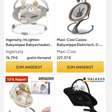
Ingenuity, InLighten
Maxi-Cosi Cassia
Babywippe Babyschaukel
Babywippe Elektrisch, 0–6
mit Lichtern, Nate Bunny,
Monate, max. 9 kg,
Ingenuity
Maxi-Cosi
Spielzeugleiste,
Babyschaukel Elektrisch, 12
76,79 €
gratis Versand
227,37 €
Vibrationen, Geräuschen,
Melodien, 360°-
Tummy Time Kissenmatte,
Sitzdrehung, automatische
ZUM ANGEBOT
ZUM ANGEBOT
bis zu 20 lbs,
Bewegungserkennung, 5
Neugeborenes+
Geschwindigkeiten,
10% Rabatt
Essential Graphite