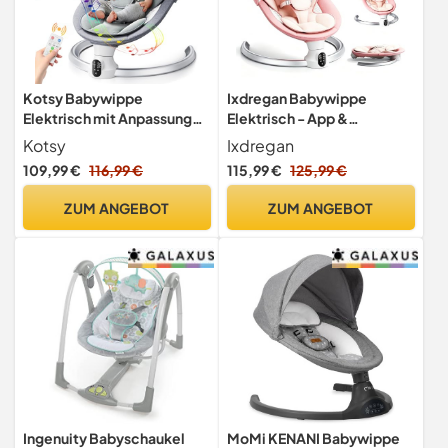
Kotsy Babywippe
Ixdregan Babywippe
Elektrisch mit Anpassung
Elektrisch - App &
der APP-
Fernbedienung
Kotsy
Ixdregan
Steuerung,Babyschaukel
Babyschaukel Elektrisch
109,99 €
116,99 €
115,99 €
125,99 €
elektrisch mit 5 Natürlichen
Mit 3 Timer, 5
Schaukelgeschwindigkeite
Schaukelgeschwindigkeite
ZUM ANGEBOT
ZUM ANGEBOT
n, mit Timing,mit
n, 10 Musik, Bluetooth
Fernbedienung,0-9
Verbindung Weich
kg,Musik
Gepolstert Baby Wippe
(APP Rosa)
Ingenuity Babyschaukel
MoMi KENANI Babywippe