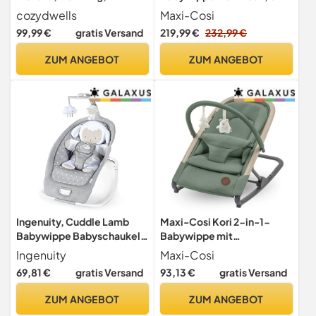
Tragbares Neugeborenes
Monate, max. 9 kg,
cozydwells
Maxi-Cosi
Babyschaukel Indoor mit
Babyschaukel Elektrisch, 12
99,99 €
gratis Versand
219,99 €
232,99 €
Bluetooth, 5
Melodien, 360°-
Schwenkgeschwindigkeite
Sitzdrehung, automatische
ZUM ANGEBOT
ZUM ANGEBOT
n, 3 Winkellage,
Bewegungserkennung, 5
Fernbedienung & Touch
Geschwindigkeiten,
Panel Beige
Classic Beige
Ingenuity, Cuddle Lamb
Maxi-Cosi Kori 2-in-1-
Babywippe Babyschaukel
Babywippe mit
mit Schaukelfunktion und
Spielzeugbogen, 0–2
Ingenuity
Maxi-Cosi
Vibrationen, Spielbogen
Jahre, bis zu 15 kg, Easy-in-
69,81 €
gratis Versand
93,13 €
gratis Versand
mit 2 Plüsch Spielzeug,
Gurt, leicht und kompakt,
Musik, 4 Naturgeräuschen
Eco Care, Beyond Green
ZUM ANGEBOT
ZUM ANGEBOT
und Lautstärkeregler, ab