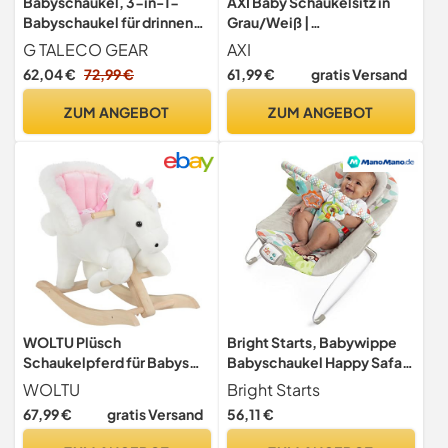
Babyschaukel, 3-in-1-
AXI Baby Schaukelsitz in
Babyschaukel für drinnen
Grau/Weiß |
und draußen mit Gestell,
Babyschaukel/Schaukelsit
G TALECO GEAR
AXI
Kinderschaukel mit
z für Kleinkinder ab 9
62,04 €
72,99 €
61,99 €
gratis Versand
Metallständer,
Monate
Kinderschaukel für
ZUM ANGEBOT
ZUM ANGEBOT
draußen, geeignet für
Kinder von 6 Monaten bis 10
Jahren
WOLTU Plüsch
Bright Starts, Babywippe
Schaukelpferd für Babys
Babyschaukel Happy Safari
18-36 Monate, Weiß Rosa
mit beruhigenden
WOLTU
Bright Starts
Vibrationen & 7 Melodien,
67,99 €
gratis Versand
56,11 €
abnehmbarer Kopfstütze
und Spielbogen mit 3