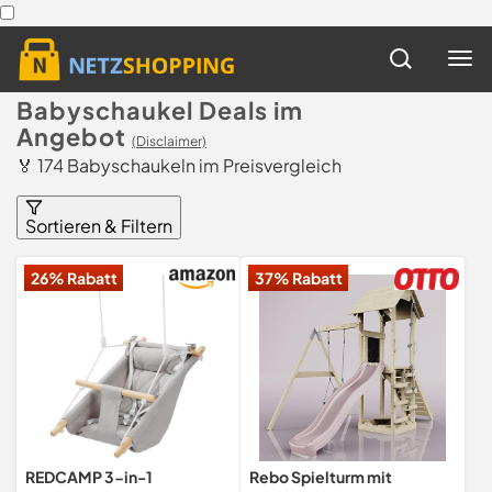
Babyschaukel Deals im
Angebot
(Disclaimer)
🏅 174 Babyschaukeln im Preisvergleich
Sortieren & Filtern
26% Rabatt
37% Rabatt
REDCAMP 3-in-1
Rebo Spielturm mit