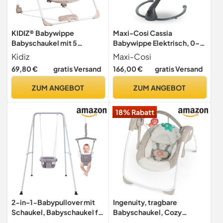
KIDIZ® Babywippe
Maxi-Cosi Cassia
Babyschaukel mit 5
Babywippe Elektrisch, 0–6
Geschwindigkeitseinstellu
Monate, max. 9 kg,
Kidiz
Maxi-Cosi
ngen zusammenklappbarer
Babyschaukel Elektrisch, 12
69,80 €
gratis Versand
166,00 €
gratis Versand
Baby Wippe Schaukel
Melodien, 360°-
Babyhochstuhl mit
Sitzdrehung, automatische
ZUM ANGEBOT
ZUM ANGEBOT
Spielbogen Spielzeugen 5
Bewegungserkennung, 5
einzigartige
Geschwindigkeiten,
18% Rabatt
Naturgeräusche, Beige
Beyond Grey
2-in-1-Babypullover mit
Ingenuity, tragbare
Schaukel, Babyschaukel für
Babyschaukel, Cozy
den Innen- und
Kingdom - 6