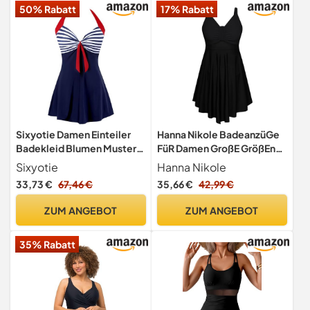
50% Rabatt
17% Rabatt
Sixyotie Damen Einteiler
Hanna Nikole BadeanzüGe
Badekleid Blumen Muster
FüR Damen GroßE GrößEn
Gepolstert Badeanzug mit
Badekleid Einteiler
Sixyotie
Hanna Nikole
Shorts Große Größen
Bauchweg Badeanzug
33,73 €
67,46 €
35,66 €
42,99 €
Bademode (Navy, L)
Shape Bademode
GerüSchter
ZUM ANGEBOT
ZUM ANGEBOT
Schwimmanzug Weiche
Strandmode Mit
35% Rabatt
Badeshorts &Verstellbarer
Schultergurt