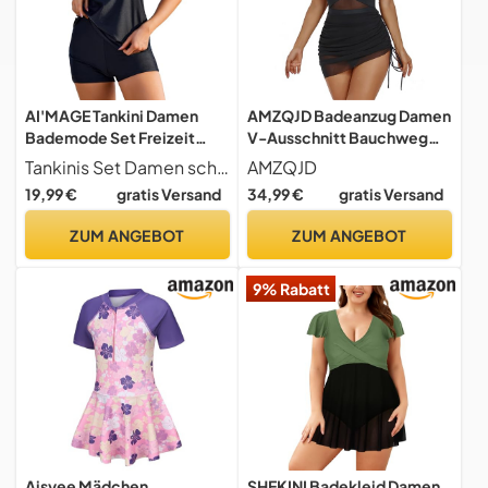
AI'MAGE Tankini Damen
AMZQJD Badeanzug Damen
Bademode Set Freizeit
V-Ausschnitt Bauchweg
Badeanzug Zweiteiler
Sexy Badekleid Mesh Sheer
Tankinis Set Damen schnell trocknend, dehnbar, weicher Badeanzugstoff, angenehm und atmungsaktiv zu tragen
AMZQJD
Tankinis Set Elegant
Einteilige Push Up
19,99 €
gratis Versand
34,99 €
gratis Versand
Badeanzüge für Damen
Strandmode Swimsuit
Tankini Oberteil mit
(DE/NL/SE/PL,
ZUM ANGEBOT
ZUM ANGEBOT
Badeshorts Schwarz XXL
Alphanumerisch, XXL,
Regular, Regular, Schwarz)
9% Rabatt
Aisyee Mädchen
SHEKINI Badekleid Damen