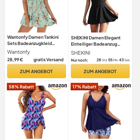
Wantonfy Damen Tankini
SHEKINI Damen Elegant
Sets Badeanzugkleid
Einteiliger Badeanzug
Badeanzug Bademode
Rückenfrei Schwimmkleid
Wantonfy
SHEKINI
Schwimmanzug
Ruched Retro Bauchweg
28,99 €
gratis Versand
28
55
42
Nur noch:
Std
Min
Sek
Bauchkontrolle Badekleid
für Damen (Schwarz, M)
ZUM ANGEBOT
ZUM ANGEBOT
58% Rabatt
17% Rabatt