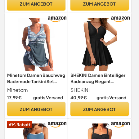
Control Orange S
Abnehmen Swimdress
ZUM ANGEBOT
ZUM ANGEBOT
Rüschen Ärmel Bademode
Minetom Damen Bauchweg
SHEKINI Damen Einteiliger
Bademode Tankini Set
Badeanzug Elegant
Badeanzug E Grau M
Badeanzugkleid Mit
Minetom
SHEKINI
Brustpolster Badekleid
17,99 €
gratis Versand
40,99 €
gratis Versand
Ruched Bauchweg
Schwimmkleid
ZUM ANGEBOT
ZUM ANGEBOT
Baderock（XXL，B-
schwarz）
6% Rabatt