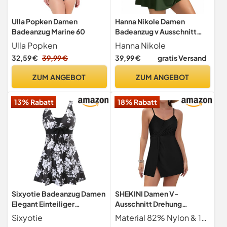
Ulla Popken Damen
Hanna Nikole Damen
Badeanzug Marine 60
Badeanzug v Ausschnitt
Eingearbeitete
Ulla Popken
Hanna Nikole
Brustpolster Bauchformung
32,59 €
39,99 €
39,99 €
gratis Versand
einteiliger Bademode A-
Linie Verstellbarer
ZUM ANGEBOT
ZUM ANGEBOT
Schultergurt Badekleid Mit
Verstellbarer Kordelzug
13% Rabatt
18% Rabatt
Badeshorts
Sixyotie Badeanzug Damen
SHEKINI Damen V-
Elegant Einteiliger
Ausschnitt Drehung
Schwimmanzug Retro
Gerüscht Baderock
Sixyotie
Material 82% Nylon & 18% Elasthan. Weich, bequem und mit einer guten Menge an Stretch.
Strandmode Bademode
Kontrolle des Bauches