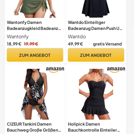
Wantonfy Damen
Wantdo Einteiliger
Badeanzugkleid Badeanzug
Badeanzug Damen Push Up
Bademode Schwimmanzug
Tankini mit Rock Schwarz
Wantonfy
Wantdo
52-54
18,99 €
19,99 €
49,99 €
gratis Versand
ZUM ANGEBOT
ZUM ANGEBOT
CIZEUR Tankini Damen
Holipick Damen
Bauchweg Große Größen
Bauchkontrolle Einteiler