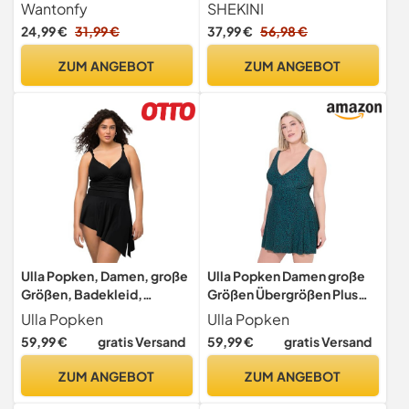
Bademode Einteilige
Rückenfrei Baderock
Wantonfy
SHEKINI
Schwimmanzug
Ruched Bauchweg
24,99 €
31,99 €
37,99 €
56,98 €
Bauchkontrolle Damen
Strandbadeanzug
ZUM ANGEBOT
ZUM ANGEBOT
Bademode Großer Größe
Schwimmrock(XXL,Schwar
z B)
Ulla Popken, Damen, große
Ulla Popken Damen große
Größen, Badekleid,
Größen Übergrößen Plus
Drapierung, Softcups,
Size Badekleid, Leomuster,
Ulla Popken
Ulla Popken
integrierter Badeanzug
Softcups, Wickeloptik
59,99 €
gratis Versand
59,99 €
gratis Versand
ZUM ANGEBOT
ZUM ANGEBOT