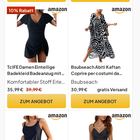
Größe 40 (XL)）
10% Rabatt
TcIFE Damen Einteilige
Bsubseach Abiti Kaftan
Badekleid Badeanzug mit
Coprire per costumi da
Rüschen Bauchkontrolle
bagno Donne Plus Size
Komfortabler Stoff Erleben Sie ultimativen Komfort mit unserem einteiligen Badekleid, das aus weichem, hochelastischem Stoff gefertigt ist. Dieses Badeanzug ist für den ganztägigen Tragen konzipiert und sorgt für eine enganliegende und bequeme Passform, was ihn perfekt für das Entspannen am Strand oder das Genießen der Zeit am Pool macht.
Bsubseach
Schwimmkostüm Knoten
Animal Print Caftan Resort
35,99 €
39,99 €
30,99 €
gratis Versand
Vorne Minirock
Dress, D-nero Arco Bianco,
Badeanzüge
Taglia Unica
ZUM ANGEBOT
ZUM ANGEBOT