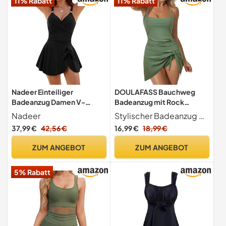
11% Rabatt
11% Rabatt
Nadeer Einteiliger
DOULAFASS Bauchweg
Badeanzug Damen V-
Badeanzug mit Rock
Ausschnitt Ruched
Vierkant Hals Badekleid
Nadeer
Stylischer Badeanzug mit Rock Dieses gepolsterte einteilige Badekleid hat einen integrierten Unterseite. Sie können binden oder lösen Sie die Seite Krawatte Knoten, um die Länge des Rockes einzustellen.
Bauchweg Bademode Push
Damen Sexy Einteilige
37,99 €
42,56 €
16,99 €
18,99 €
Up Badeanzugkleid
Badeanzüge Push up
Schwimmanzug Elegant
Bademode
ZUM ANGEBOT
ZUM ANGEBOT
Metall Krawattenknoten
Swimsuit
5% Rabatt