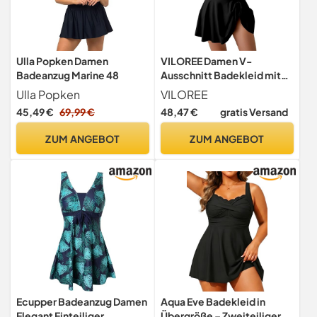
Ulla Popken Damen
VILOREE Damen V-
Badeanzug Marine 48
Ausschnitt Badekleid mit
Slip Einteiliger Badeanzug
Ulla Popken
VILOREE
mit unregelmäßigem
45,49 €
69,99 €
48,47 €
gratis Versand
Röckchen Bauchweg
Schwarz (128) XL
ZUM ANGEBOT
ZUM ANGEBOT
Ecupper Badeanzug Damen
Aqua Eve Badekleid in
Elegant Einteiliger
Übergröße – Zweiteiliger