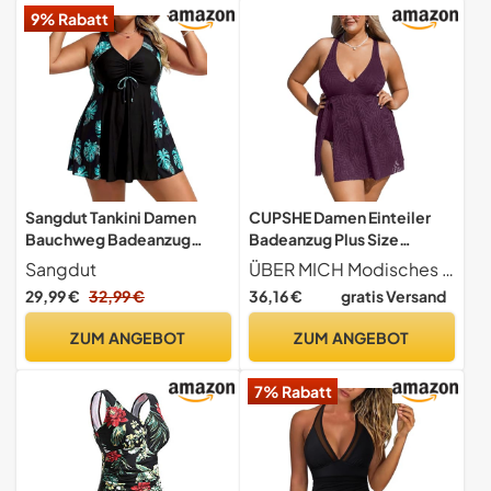
9% Rabatt
Sangdut Tankini Damen
CUPSHE Damen Einteiler
Bauchweg Badeanzug
Badeanzug Plus Size
Große Größen, Zweiteilige
Badeanzug V Ausschnitt
Sangdut
ÜBER MICH Modisches Badekleid in großen Größen, V-Ausschnitt, Schlitz am Saum, verstellbare, am Rücken überkreuzte Träger, Bauchweg-Effekt, Leicht strukturierte Optik, Figurbetont geschnitten
Badekleid mit Oberteil &
Schlitz Bauchweg
29,99 €
32,99 €
36,16 €
gratis Versand
Badeshorts V-Ausschnitt
Blatttextur Badekleid
Push Up Bademode (46,
Große Größen Curvy
ZUM ANGEBOT
ZUM ANGEBOT
Schwarz-Monstera)
Bademode Swimsuit
Brombeere L
7% Rabatt