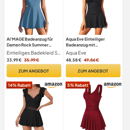
AI'MAGE Badeanzug für
Aqua Eve Einteiliger
Damen Rock Summer
Badeanzug mit
Bademode Frauen Summer
Bauchkontrolle, Badeanzug
Einteiliges Badekleid Schmeichelhaftes und praktisches Badekleid mit integrierter Shorts mit Tasche, weicher, abnehmbarer Polsterung und verstellbaren Trägern. Das fließende Kleid in A-Linie schmeichelt Ihrer Figur.
Aqua Eve
Badekleid Marine Blau M
mit Rock, bescheidener
33,99 €
35,99 €
48,58 €
49,86 €
Badeanzug, Vintage-
Badekleid, Schwarz, XL
ZUM ANGEBOT
ZUM ANGEBOT
14% Rabatt
5% Rabatt