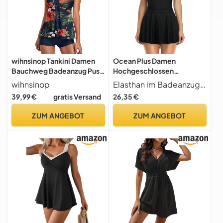
wihnsinop Tankini Damen
Ocean Plus Damen
Bauchweg Badeanzug Push
Hochgeschlossen
Up Oberteil mit Badeshorts
Badekleid mit Schnalle
wihnsinop
Elasthan im Badeanzug sorgt für super Passform
Bademode Set Zweiteiler
Figurbetonter Badeanzug in
39,99 €
gratis Versand
26,35 €
Sommer Drucken
Netzform Rückenfrei Mesh
Badeanzüge für Damen
Neckholder One Piece
ZUM ANGEBOT
ZUM ANGEBOT
Strand Ferien Freizeit
Bademode (M (EU 36-38),
Schwarz)