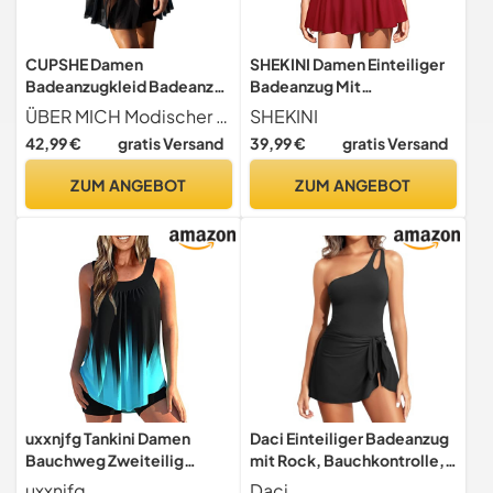
CUPSHE Damen
SHEKINI Damen Einteiliger
Badeanzugkleid Badeanzug
Badeanzug Mit
V Ausschnitt Wickeloptik
Quadratischem Kragen,
ÜBER MICH Modischer Einteiliger Badeanzugkleid mit eleganter gekreuzter Wickeloptik, V Ausschnitt, Verstellbare Träger, Rocksaum aus fließendem Netzstoff mit seitlichem Schlitz, Figurbetont geschnitten
SHEKINI
Crossover Netzstoff
Verstellbarem Neckholder,
42,99 €
gratis Versand
39,99 €
gratis Versand
Rocksaum Badekleid
Chic Ruched Bauchweg
Einteilige Bademode
Baderock (XL, Weinrot)
ZUM ANGEBOT
ZUM ANGEBOT
Swimsuit Schwarz L
uxxnjfg Tankini Damen
Daci Einteiliger Badeanzug
Bauchweg Zweiteilig
mit Rock, Bauchkontrolle,
Badeanzug Große Größen
eine Schulter
uxxnjfg
Daci