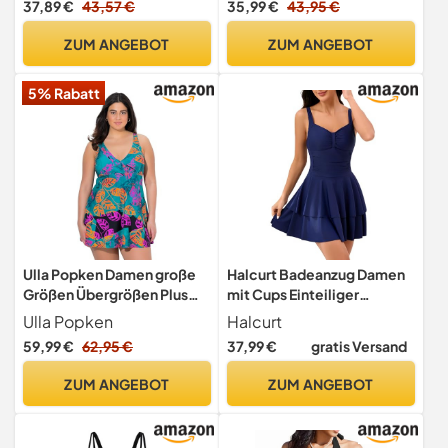
37,89 €
43,57 €
35,99 €
43,95 €
Badeanzugkleid Baderock
Einteiliges
(Whiteflower,L)
Badekleid(M,Schwarz)
ZUM ANGEBOT
ZUM ANGEBOT
5% Rabatt
Ulla Popken Damen große
Halcurt Badeanzug Damen
Größen Übergrößen Plus
mit Cups Einteiliger
Size Badekleid, Blätter,
Schwimmrock Ruched
Ulla Popken
Halcurt
Softcups, Powermesh-
Bauchweg Schwimmkleid
59,99 €
62,95 €
37,99 €
gratis Versand
Vorderfutter dunkel Petrol
Badekleid L
46+ 837716769-46+
ZUM ANGEBOT
ZUM ANGEBOT