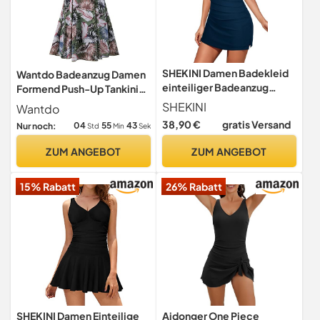
SHEKINI Damen Badekleid
Wantdo Badeanzug Damen
einteiliger Badeanzug
Formend Push-Up Tankini
dezente Bauchkontrolle
Grün mit Federn 48-50
SHEKINI
Wantdo
Badeanzug Rock mit
38,90 €
gratis Versand
04
55
42
Nur noch:
Std
Min
Sek
Taschen Bademode（M，
Marineblau）
ZUM ANGEBOT
ZUM ANGEBOT
15% Rabatt
26% Rabatt
SHEKINI Damen Einteilige
Aidonger One Piece