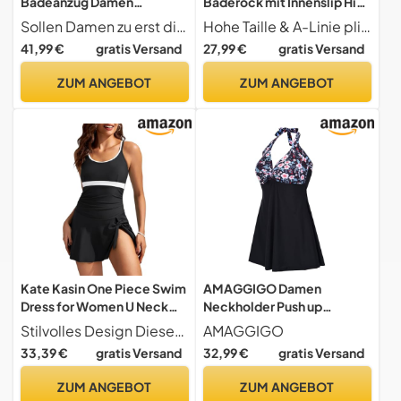
Badeanzug Damen
Baderock mit Innenslip High
Bademoden badekleid
Waist Badehose Kreuz
Sollen Damen zu erst die Badeanzug schwimmkleid für Damen push up Größentabelle für Brust beauchten, um die passende Größe Badekleid Bademode zu wählen S-34 36 75A
Hohe Taille & A-Linie plissiert V-Kreuz bildet eine schöne Körperkurve. Elastischer Bund und volle Abdeckung sind bequem und sicher für schwimmen oder am Strand. Hohe Taille hat Bauchkontrolle Effek.
Einteilige bademode
Plissierte Bikini Rock
41,99 €
gratis Versand
27,99 €
gratis Versand
bauchweg Tankini
Schwimmhose Bikinihose
Badekleider Damen
Badekleid Bademode
ZUM ANGEBOT
ZUM ANGEBOT
schwimmkleid badeanzüge
Strand Rock Schwarz S
große größen Böhmische
Streifen 4XL
Kate Kasin One Piece Swim
AMAGGIGO Damen
Dress for Women U Neck
Neckholder Push up
Cross Back Swimsuits
BadekleidFigurformender
Stilvolles Design Dieses Damen-Badekleid verfügt über ein schickes Kontrastfarben-Design mit schmeichelhaftem U-Ausschnitt und gekreuztem Rücken und bietet einen modischen Look für Strand oder Pool. Die doppelten Träger und verstellbaren Schultergurte sorgen für eine bequeme, anpassbare Passform.
AMAGGIGO
Ruched Skirted Bathing
Bunt Badeanzug mit
33,39 €
gratis Versand
32,99 €
gratis Versand
Suits Black M
Röckchen Bauchweg
Einteiliger
ZUM ANGEBOT
ZUM ANGEBOT
Badekleid（4flower，