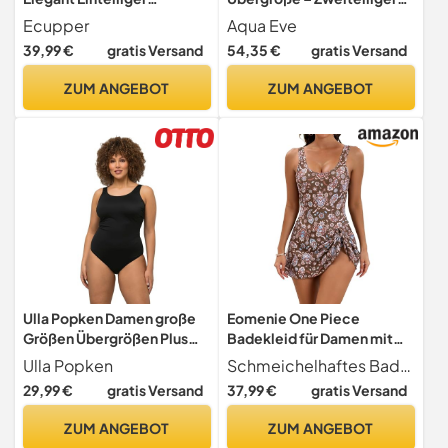
Badeanzug Mit Brustpolster
Tankini, Bauchkontrolle,
Ecupper
Aqua Eve
Badeanzugkleid Baderock
Badeanzug mit Shorts,
39,99 €
gratis Versand
54,35 €
gratis Versand
Dunkelgrüne Blätter 2XL
2025 Badeanzug, Schwarz,
18 Plus
ZUM ANGEBOT
ZUM ANGEBOT
Ulla Popken Damen große
Eomenie One Piece
Größen Übergrößen Plus
Badekleid für Damen mit
Size Badeanzug,
Bauchkontroll-Effekt –
Ulla Popken
Schmeichelhaftes Badekleid für Damen Dieser Badeanzug vereint die vollständige Abdeckung eines Badekleides mit der Funktionalität eines einteiligen Badeanzugs. Er ermöglicht es Ihnen, sich im Wasserpark zu vergnügen, ohne sich Sorgen machen zu müssen, dass er hochrutscht
extraweiches Futter,
Badeanzug mit Rock
29,99 €
gratis Versand
37,99 €
gratis Versand
seitliche Raffung schwarz
50+ 818434100-50+, 50-
ZUM ANGEBOT
ZUM ANGEBOT
52, (818434)