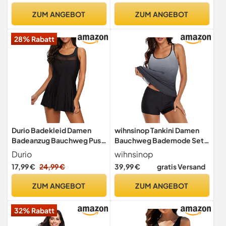
hoher Taille Schwimmanzug
Rock Sommer
ZUM ANGEBOT
ZUM ANGEBOT
(Grün-2,XL)
Schwimmanzug Bademode
Strandmode Schwimmrock
28% Rabatt
Schwimmkleid Schwarz
Blau M
Durio Badekleid Damen
wihnsinop Tankini Damen
Badeanzug Bauchweg Push
Bauchweg Bademode Set
Up Einteilig Netzstoff
Freizeit Badeanzug Tankinis
Durio
wihnsinop
Rückenfrei Elegant
Zweiteiler Sets Sommer
17,99 €
24,99 €
39,99 €
gratis Versand
Bademode mit Cups
Elegant Badeanzüge für
Schwimmkleid Swimsuit
Damen Oberteil mit
ZUM ANGEBOT
ZUM ANGEBOT
Schwarz 36-38 (Tag Size S)
Badeshorts
32% Rabatt