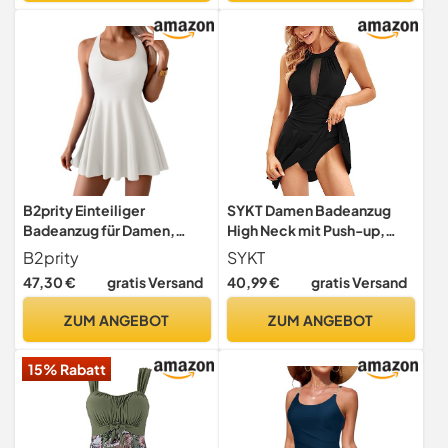
B2prity Einteiliger
SYKT Damen Badeanzug
Badeanzug für Damen,
High Neck mit Push-up,
Bauchkontrolle, Badekleid,
Rüschen-Bauchweg &
B2prity
SYKT
niedlicher bescheidener
Bademode
47,30 €
gratis Versand
40,99 €
gratis Versand
Rock, Badeanzug,
Weiss/opulenter Garten,
ZUM ANGEBOT
ZUM ANGEBOT
XX-Large
15% Rabatt