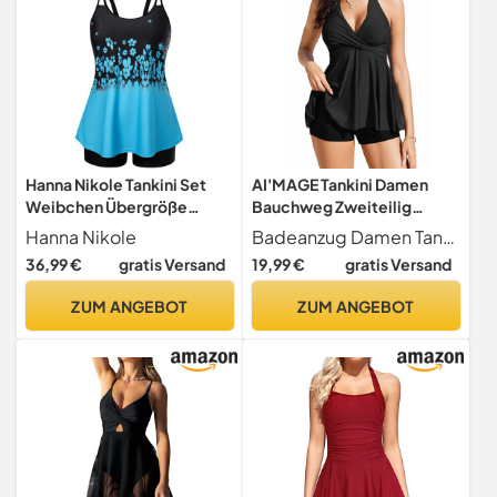
Hanna Nikole Tankini Set
AI'MAGE Tankini Damen
Weibchen Übergröße
Bauchweg Zweiteilig
Tankini Bauchweg
Bademode Set V-
Hanna Nikole
Badeanzug Damen Tankini Set 82% Nylon, 18% Spandex, bademoden für damen glatt, schnell trocknend, atmungsaktiv, elastisch, weich und angenehm zu tragen.
Badekleider Himmelblau
Ausschnitt Tankinioberteil
36,99 €
gratis Versand
19,99 €
gratis Versand
Blume 46
und Badeshorts
Badebekleidung mit BH
ZUM ANGEBOT
ZUM ANGEBOT
Badeanzug Beachwear
Schwarz XL