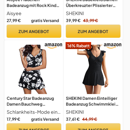
Badeanzug mit Rock Kinder
Überkreuzter Plissierter
UV Bademode 152 158/13-
Ausschnitt mit Gerüschten
Aisyee
SHEKINI
14 Jahre
Bündchen Grosse Grösse
27,99 €
gratis Versand
39,99 €
43,99 €
Einteiliger
Badeanzug（XL，
ZUM ANGEBOT
ZUM ANGEBOT
Olivgrün）
16% Rabatt
Century Star Badeanzug
SHEKINI Damen Einteiliger
Damen Bauchweg
Badeanzug Schwimmkleid
Badekleid Damen Große
Niedriger Kragen
Schlankheits-Mode einteiligen Badeanzug Schmeichelhafte einteilige Damen-Badeanzug, das Design der eleganten gerafften Bauch Kontrolle kann gut bedecken Ihren Körper gut.Es hilft auch, Ihre Figur zu ändern und Sie werden schlanker aussehen.
SHEKINI
Größe Badeanzüge für
Verstellbar Rückenfrei
17,99 €
gratis Versand
37,61 €
44,99 €
Damen Bademode Damen
Badekleid Rüschen Ruched
Badeanzug Damen Große
Bauchweg Bademode
ZUM ANGEBOT
ZUM ANGEBOT