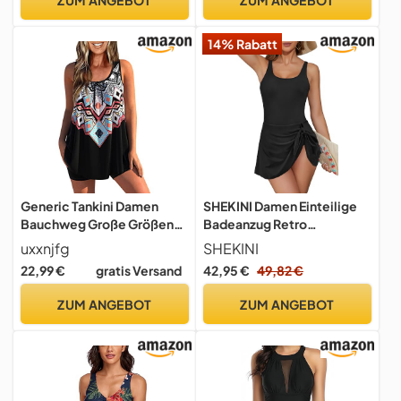
Größe Swimsuits for
Badeanzugkleid(S,Schwarz
Women Schwimmanzug
)
14% Rabatt
Damen Weiße Blumen 2XL
Generic Tankini Damen
SHEKINI Damen Einteilige
Bauchweg Große Größen
Badeanzug Retro
Tankinis für Damen Set
Badeanzugkleid Badekleid
uxxnjfg
SHEKINI
Zweiteiler Badekleid
Vierkantansatz
22,99 €
gratis Versand
42,95 €
49,82 €
Badekleid Push Up mit
Schwimmrock
Bügel Schwimmanzug
Schwimmkleid Baderock
ZUM ANGEBOT
ZUM ANGEBOT
Modest Schicke Sport
(Schwarz, M)
Strandmode Badehose
Swimwear(Schwarz,XXL)