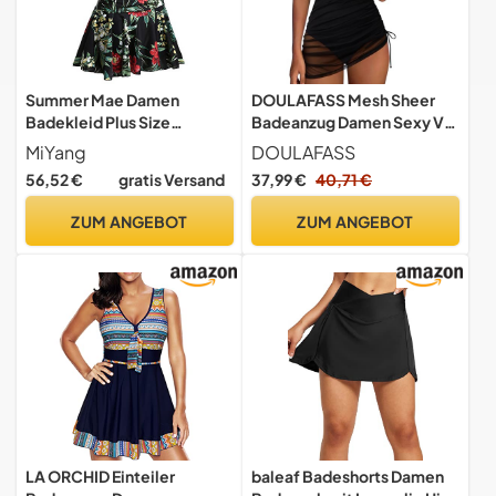
Summer Mae Damen
DOULAFASS Mesh Sheer
Badekleid Plus Size
Badeanzug Damen Sexy V-
Geblümt Figurformender
Ausschnitt Badekleid Push
MiYang
DOULAFASS
Einteiler Badeanzug
up Badeanzüge Bauchweg
56,52 €
gratis Versand
37,99 €
40,71 €
Swimsuit 48-50-2XL
Shape Bademode
ZUM ANGEBOT
ZUM ANGEBOT
LA ORCHID Einteiler
baleaf Badeshorts Damen