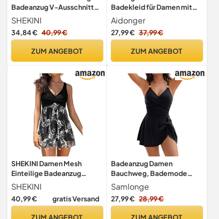
Badeanzug V-Ausschnitt
Badekleid für Damen mit
Elegant Badeanzugkleid
Bauchkontroll-Effekt und
SHEKINI
Aidonger
Badekleid Schwimmrock
Rock
34,84 €
40,99 €
27,99 €
37,99 €
Retro Ruched Bauchweg
Schwimmkleid Baderock
ZUM ANGEBOT
ZUM ANGEBOT
Tankini（M，A-schwarz）
SHEKINI Damen Mesh
Badeanzug Damen
Einteilige Badeanzug
Bauchweg, Bademode
Badekleid Ruched
Einteiliger V Ausschnitt
SHEKINI
Samlonge
Bauchweg V-Ausschnitt
Sexy, Badekleid Push Up,
40,99 €
gratis Versand
27,99 €
28,99 €
mit Brustpolstern
Badeanzüge Große Größen,
Schwimmkleid Große
Swimsuit Swimwear for
ZUM ANGEBOT
ZUM ANGEBOT