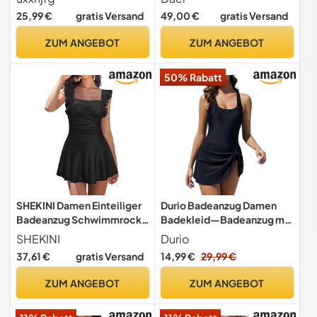
Tankini Mit Shorts
25,99 €
gratis Versand
49,00 €
gratis Versand
Badekleid Zweiteiliger
Push Up Oberteil Curvy
ZUM ANGEBOT
ZUM ANGEBOT
Badetop Mit High Waist
Badeshorts Strandmode
50% Rabatt
Swimsuits(Schwarz,L)
SHEKINI Damen Einteiliger
Durio Badeanzug Damen
Badeanzug Schwimmrock
Badekleid—Badeanzug mit
Volant Design Bandeau
Rock Einteiler Sexy
SHEKINI
Durio
Baderock Ruched Bikini
Bauchweg Bademode mit
37,61 €
gratis Versand
14,99 €
29,99 €
Damen Bauchweg
Cups Swimsuit Schwarz 2XL
Badekleid
ZUM ANGEBOT
ZUM ANGEBOT
Damen(S,Schwarz)