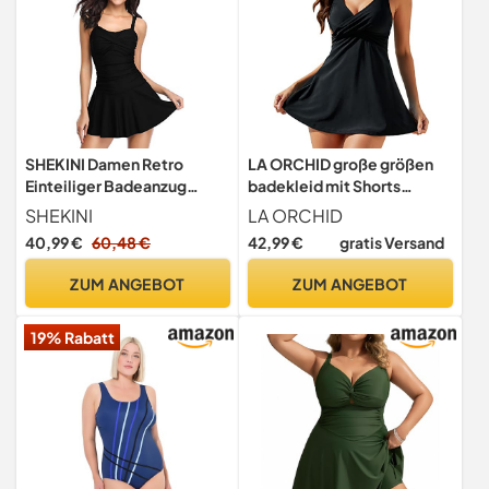
SHEKINI Damen Retro
LA ORCHID große größen
Einteiliger Badeanzug
badekleid mit Shorts
Badeanzugkleid Elegant
Damen Bademode
SHEKINI
LA ORCHID
Badekleid Ruched
Beachwear bauchweg
40,99 €
60,48 €
42,99 €
gratis Versand
Bauchweg Verstellbar
Tankini Push up Tankini Set
Schwimmrock Grosse
gepolstert Schwarz L
ZUM ANGEBOT
ZUM ANGEBOT
Grösse Schwimmkleid (XX-
Large, Schwarz)
19% Rabatt