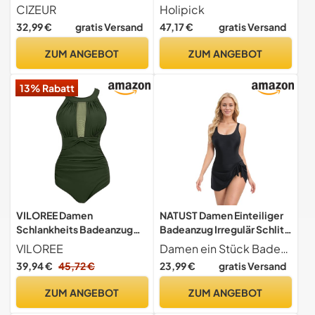
mit Short Badeanzug
Badekleid Trägerlos
CIZEUR
Holipick
Blumendruck Push up
Badeanzug Bandeau Rock
32,99 €
gratis Versand
47,17 €
gratis Versand
Beachwear Swim Kleid
Badeanzüge, Schwarz, XS
Elegante M Schwarz
ZUM ANGEBOT
ZUM ANGEBOT
13% Rabatt
VILOREE Damen
NATUST Damen Einteiliger
Schlankheits Badeanzug
Badeanzug Irregulär Schlitz
Raffung Einteiler High Neck
Badekleid Gepolstert
VILOREE
Damen ein Stück Badekleid Funktion U-Ausschnitt, kann besser die Halslinie zu ändern
Bademode Strandmode
Ruched Badeanzug
39,94 €
45,72 €
23,99 €
gratis Versand
Grün L
Bauchweg Schwimmkleid
Schwarz L
ZUM ANGEBOT
ZUM ANGEBOT