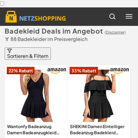
Badekleid Deals im Angebot
(Disclaimer)
🏅 88 Badekleider im Preisvergleich
Sortieren & Filtern
22% Rabatt
33% Rabatt
Wantonfy Badeanzug
SHEKINI Damen Einteiliger
Damen Badeanzugkleid
Badeanzug Badekleid