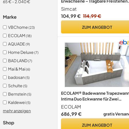
Erwachsene – Tragbare Freistehen
65 €
-
2.040 €
Badewanne mit Deckel, Ideal für
Simcat
Heim-SPA, Outdoor & Familien –
104,99 €
114,99 €
Marke
Extra Groß (150x55x50cm, Gelb)
ZUM ANGEBOT
VBChome
(23)
ECOLAM
(18)
AQUADE
(9)
Home Deluxe
(7)
BAD LAND
(7)
Mai & Mai
(6)
badosan
(5)
Schulte
(5)
ECOLAM® Badewanne Trapezwan
Bernstein
(5)
Intima Duo Eckwanne für Zwei
Kaldewei
(5)
170x125 cm LINKS +
ECOLAM
Styroporverkleidung 1.041 zum
mehr anzeigen
686,99 €
gratis Versan
Verfliesen + Ablage Bambus + 2x
Kopfstütze Ab- und Überlauf
Shop
ZUM ANGEBOT
Automatik Füße Silikon