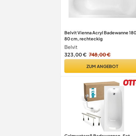
Belvit Vienna Acryl Badewanne 180
80 cm, rechteckig
Belvit
323,00 €
748,00 €
ZUM ANGEBOT
Calmwaters® Badewannen-Set