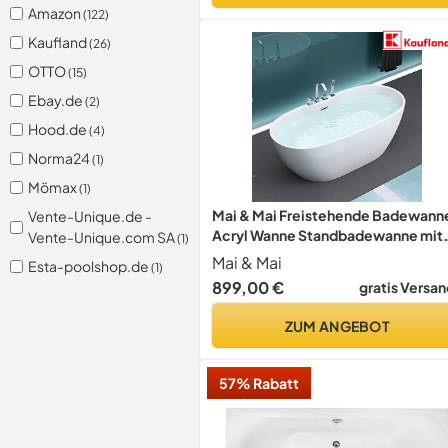
Amazon
(122)
Kaufland
(26)
OTTO
(15)
Ebay.de
(2)
Hood.de
(4)
Norma24
(1)
Mömax
(1)
Mai & Mai Freistehende Badewann
Vente-Unique.de -
Acryl Wanne Standbadewanne mit
Vente-Unique.com SA
(1)
Armatur 170x80x60 cm V605
Mai & Mai
Esta-poolshop.de
(1)
899,00 €
gratis Versan
ZUM ANGEBOT
57% Rabatt