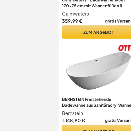
170x75 cm mit Wannenfüßen &
Ablaufgarnitur, Acrylwanne Origina
Calmwaters
ergonomische Körperform-Wanne
359,99 €
gratis Versan
komplett Set, 170 x 75 cm, Weiß,
99000341
ZUM ANGEBOT
BERNSTEIN Freistehende
Badewanne aus Sanitäracryl Wann
mit Doppelwandiger Konstruktion
Bernstein
170 x 80 x 58 cm - 5 Jahre Garantie 
1.148,90 €
gratis Versan
Standbadewanne Dalia in Weiß
glänzend, Acryl-Wanne