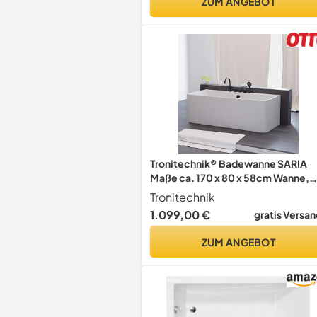
ZUM ANGEBOT
Tronitechnik® Badewanne SARIA
Maße ca. 170 x 80 x 58cm Wanne,
inkl. Schwarze Armatur - Füllmeng
Tronitechnik
195 Liter, aus Acryl mit
1.099,00 €
gratis Versan
Siphon/Ablaufgarnitur und
Überlaufschutz, weiß Luxus
ZUM ANGEBOT
Badewanne,Nostalgielook