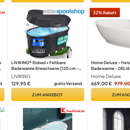
32% Rabatt
e
LIVIKING® Eisbad + Faltbare
Home Deluxe - frei
Badewanne Erwachsene [120 cm -
Badewanne - DELIA
2in1 KOMFORT KOMPLETTSET]
ca. 180 x 90 x 58 c
LIVIKING
Home Deluxe
Eisbaden Tonne, Mobile Badewanne
Liter, inkl. Überlau
129,95 €
669,00 €
979,00
d
gratis Versand
Outdoor & Eistonne – Jetzt
und Verschluss I Spa
Eintauchen! (ThermoPolar Oase,
ZUM ANGEBOT
ZUM AN
schwarz)