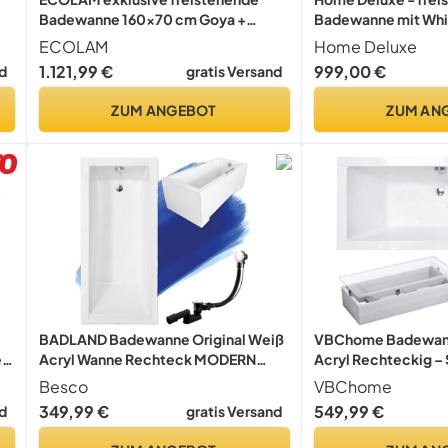
Badewanne 160x70 cm Goya +
Badewanne mit Whir
l,
Ablage Bambus I moderne
OVALO PLUS - Maße 
ECOLAM
Home Deluxe
Standbadewanne Wanne freistehend
- inkl. komplettem 
1.121,99 €
999,00 €
d
gratis Versand
I Ablaufgarnitur Click Clack Design
Whirlwanne, Whirlpo
Mineralguss glamour weiß
ZUM ANGEBOT
ZUM AN
BADLAND Badewanne Original Weiß
VBChome Badewan
e
Acryl Wanne Rechteck MODERN
Acryl Rechteckig – 
160x70 KOMPLETTSET SET mit Weiß
Styroporträger, Abl
Besco
VBChome
-
Acrylschürze + Füßen und Exklusive
Chrom & Siphon – M
349,99 €
549,99 €
d
gratis Versand
Chrom Automatik Ablaufgarnitur
Weiß, für 2 Persone
Made in EU 4in1