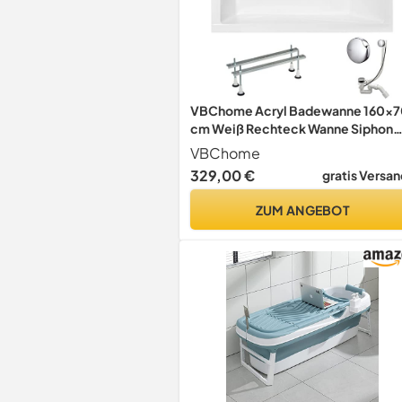
VBChome Acryl Badewanne 160x7
cm Weiß Rechteck Wanne Siphon
Wannenfüße Design Modern
VBChome
Ablaufgarnitur in Chrom
329,00 €
gratis Versan
ZUM ANGEBOT