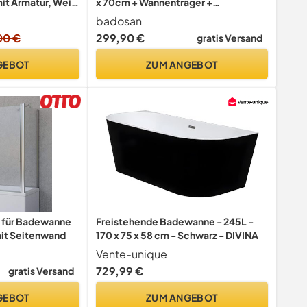
it Armatur, Weiß
x 70cm + Wannenträger +
 x 58 cm -
Ablaufgarnitur weiß
badosan
, inkl.
00 €
299,90 €
gratis Versand
phon und
r 2 Personen
GEBOT
ZUM ANGEBOT
 für Badewanne
Freistehende Badewanne - 245L -
mit Seitenwand
170 x 75 x 58 cm - Schwarz - DIVINA
Vente-unique
729,99 €
gratis Versand
GEBOT
ZUM ANGEBOT