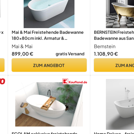
 x
Mai & Mai Freistehende Badewanne
BERNSTEIN Freiste
180x80cm inkl. Armatur &
Badewanne aus Sani
Ablaufgarnitur
Nostalgie Wanne mi
Mai & Mai
Bernstein
Doppelwandiger Kon
899,00 €
1.108,90 €
gratis Versand
74 x 86 cm - 5 Jahre 
Premium mit Blattgo
ZUM ANGEBOT
ZUM AN
Wanne
ECOLAM exklusive freistehende
Home Deluxe - frei