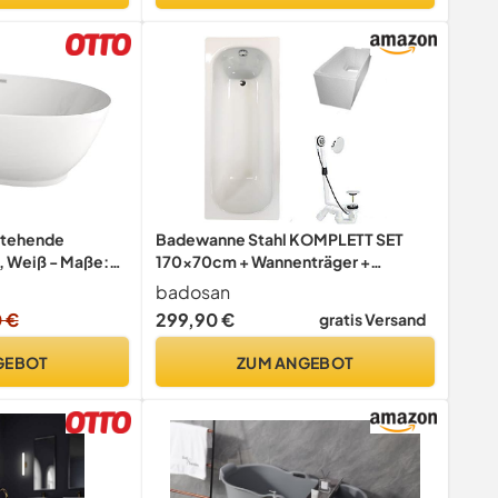
stehende
Badewanne Stahl KOMPLETT SET
, Weiß - Maße:
170x70cm + Wannenträger +
m - Füllmenge: 270
Ablaufgarnitur weiß
badosan
fschutz, Siphon
 €
299,90 €
gratis Versand
, für 2 Personen
GEBOT
ZUM ANGEBOT