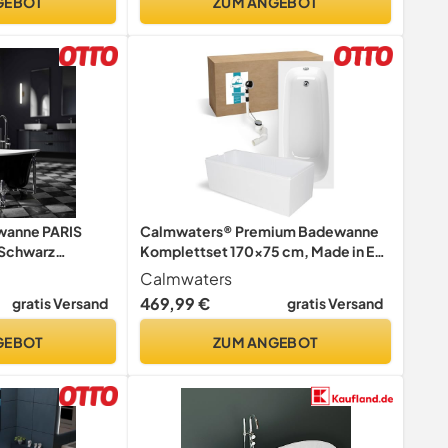
GEBOT
ZUM ANGEBOT
wanne PARIS
Calmwaters® Premium Badewanne
- Schwarz
Komplettset 170x75 cm, Made in EU,
üße &
3in1 Acryl-Badewanne mit
Calmwaters
ar,
Wannenträger & Ablaufgarnitur,
469,99 €
gratis Versand
gratis Versand
 Standarmatur,
Körperformbadewanne,
ß
Rechteckbadewanne, 200 l, Weiß
GEBOT
ZUM ANGEBOT