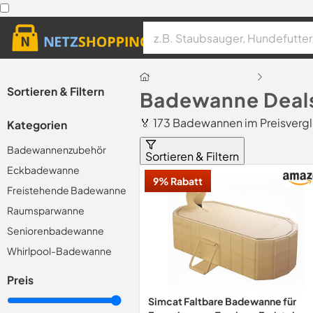
Sortieren & Filtern
Badewanne Deal
🏅 173 Badewannen im Preisvergl
Kategorien
Badewannenzubehör
Sortieren & Filtern
Eckbadewanne
9% Rabatt
Freistehende Badewanne
Raumsparwanne
Seniorenbadewanne
Whirlpool-Badewanne
Preis
Simcat Faltbare Badewanne für