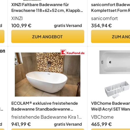
XINZI Faltbare Badewanne für
sanicomfort Bade
Erwachsene 118x62x52 cm, Klappbar
Komplettset Form 
l
Mit Abdeckung, Massagerollen &
cm – Acryl-Badewa
XINZI
sanicomfort
Seifenkorb - Mobil für Kleine
Wannenträger & Abl
100,99 €
354,94 €
d
gratis Versand
ne
Badezimmer und SPA
Wärmedämmung & 
pflegeleicht & robu
ZUM ANGEBOT
ZUM AN
ECOLAM® exklusive freistehende
VBChome Badewann
d
Badewanne Standbadewanne
Weiß Acryl SET Wan
moderne Wanne freistehend Kira
Wanne Rechteck De
freistehende Badewanne Kira 166x85 cm + Ablaufgarnitur Click Clack
VBChome
166x85 cm + Ablaufgarnitur Click
Styroporträger Abla
941,99 €
465,99 €
d
gratis Versand
Clack Design Acryl glamour weiß
Chrom 140x70 cm