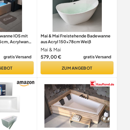
wanne IOS mit
Mai & Mai Freistehende Badewanne
5cm, Acrylwanne
aus Acryl 150x78cm Weiß
 Whirlpoolwanne
Mai & Mai
ehend und
579,00 €
gratis Versand
gratis Versand
e mit LED
GEBOT
ZUM ANGEBOT