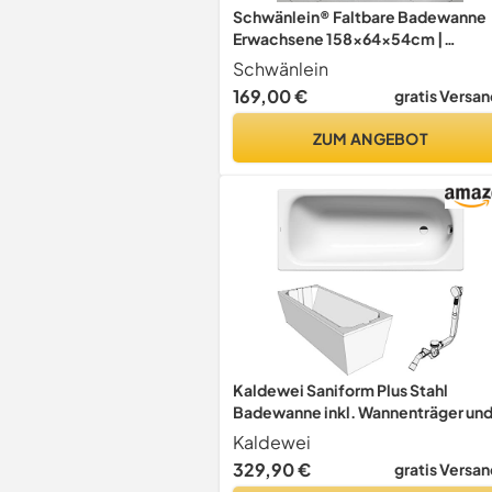
Schwänlein® Faltbare Badewanne
Erwachsene 158x64x54cm |
Klappbare mobile Badewanne idea
Schwänlein
für kleine Badezimmer | foldable
169,00 €
gratis Versan
bathtub | tragbare Klappbadewan
zum Aufstellen blau
ZUM ANGEBOT
Kaldewei Saniform Plus Stahl
Badewanne inkl. Wannenträger un
Ablaufgarnitur (170 x 75 cm)
Kaldewei
329,90 €
gratis Versan