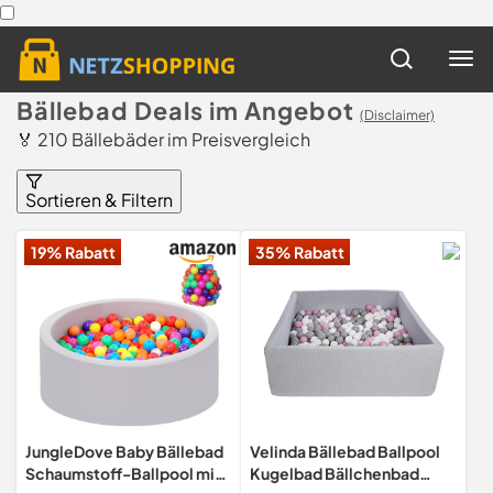
Bällebad Deals im Angebot
(Disclaimer)
🏅 210 Bällebäder im Preisvergleich
Sortieren & Filtern
19% Rabatt
35% Rabatt
JungleDove Baby Bällebad
Velinda Bällebad Ballpool
Schaumstoff-Ballpool mit
Kugelbad Bällchenbad