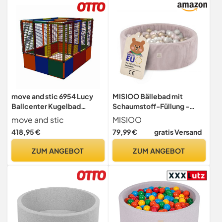
Montessori-Spielzeug
move and stic 6954 Lucy
MISIOO Bällebad mit
Ballcenter Kugelbad
Schaumstoff-Füllung -
Bällebad Baby Bällepool
90x30cm - 200 Bälle -
move and stic
MISIOO
Bälle Bad Ballbad für Kinder
Hochwertige Bällebad
418,95 €
79,99 €
gratis Versand
ohne Bälle Multicolor
Bälle für Kinder - Weiches
und Sicheres Spielzeug -
ZUM ANGEBOT
ZUM ANGEBOT
Waschbar