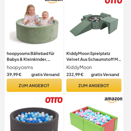
hoopyosms Bällebad für
KiddyMoon Spielplatz
Babys & Kleinkinder,
Velvet Aus Schaumstoff Mit
Rundes Schaumstoff
Samt Rund Bällebad (300
hoopyosms
KiddyMoon
Bällebecken, 90 x 30 cm
Bälle) Ballgruben Für Babys
39,99 €
gratis Versand
232,99 €
gratis Versand
Soft Play Spielbecken
Spielbad, Hergestellt In Der
(Bälle Nicht enthalten),
EU, Waldgrün:
ZUM ANGEBOT
ZUM ANGEBOT
Grün
Dunkeltürkis/Pastellbeige/
Grüngrau/Lachsfarben