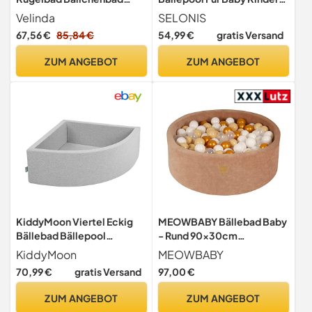
Kinder-Pool mit 150
70X30cm/Keine Bälle
Velinda
SELONIS
Bällen/90x90cm (Farbe der
Rund, Hellgrau:
67,56 €
85,84 €
54,99 €
gratis Versand
Bälle: weiß, grau, türkis)
Weiß/Grau/Minze
ZUM ANGEBOT
ZUM ANGEBOT
KiddyMoon Viertel Eckig
MEOWBABY Bällebad Baby
Bällebad Bällepool
- Rund 90x30cm
90X30cm/KEINE Bälle ∅
Ballgruben für Kinder mit
KiddyMoon
MEOWBABY
7Cm Ballgruben Für Babys
200 Bälle, Samt, Beige:
70,99 €
gratis Versand
97,00 €
Spielbad Kleinkinder,
Gold/Beige/Weiß/Transpar
Hergestellt In Der EU,
ent
ZUM ANGEBOT
ZUM ANGEBOT
Hellgrau