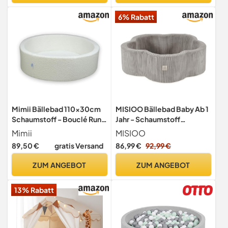
Kinder ab 1 Jahr (Grau)
6% Rabatt
Mimii Bällebad 110x30cm
MISIOO Bällebad Baby Ab 1
Schaumstoff - Bouclé Rund
Jahr - Schaumstoff
Bällepool für Kinder Baby -
Bällebad Kinder - 95x30cm
Mimii
MISIOO
Ballgruben für Mädchen und
- Blumenform -
89,50 €
gratis Versand
86,99 €
92,99 €
Jungen - Weiches und
Freundliches Design Für
Sicheres Spielzeug – Weiß,
Kleine Entdecker - Perfekt
ZUM ANGEBOT
ZUM ANGEBOT
Ohne Bäll
Für Kinderzimmer -
Spielzimmer Und
13% Rabatt
Kinderpartys