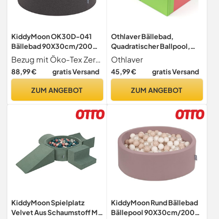
KiddyMoon OK30D-041
Othlaver Bällebad,
Bällebad 90X30cm/200
Quadratischer Ballpool,
Bälle ∅ 7Cm Bällepool Mit
90x56x56cm, Bestehend
Bezug mit Öko-Tex Zertifikat. Die Bälle un Pool werden in Europa aus ungiftigem Materialien hergestellt
Othlaver
Bunten Bällen Für Babys
aus hochdichter
88,99 €
gratis Versand
45,99 €
gratis Versand
Kinder Rund,
Perlenbaumwolle,
Dunkelgrau:Baby
langlebig und
ZUM ANGEBOT
ZUM ANGEBOT
Blau/Blau/Perle
formbeständig
wasserdichte und rissfeste
PU-Lederhülle
KiddyMoon Spielplatz
KiddyMoon Rund Bällebad
Velvet Aus Schaumstoff Mit
Bällepool 90X30cm/200