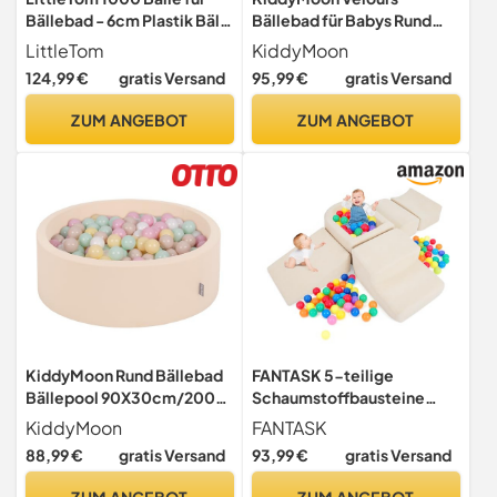
Bällebad - 6cm Plastik Bälle
Bällebad für Babys Rund
Kinder Spielbälle - Babyball
90x30 mit 200 Bälle 7cm
LittleTom
KiddyMoon
zum Greifen - Plastikbälle
Ballgruben Spielbad
124,99 €
gratis Versand
95,99 €
gratis Versand
für Bällchenbad Hüpfburg
Kleinkinder Sandbeige -
Bällepool Baby Spielzeug
Pastellbeige Pastellgelb
ZUM ANGEBOT
ZUM ANGEBOT
Set für Trampolin Spielzelt
Weiß Mint Puderrosa
Laufstall
KiddyMoon Rund Bällebad
FANTASK 5-teilige
Bällepool 90X30cm/200
Schaumstoffbausteine
Bälle ∅ 7Cm Ballgruben Für
XXL, Riesen Kletterblöcke
KiddyMoon
FANTASK
Babys Spielbad
mit Bällebad,
88,99 €
gratis Versand
93,99 €
gratis Versand
Kleinkinder,
Großbausteine zum Toben
Beige:Pastellbeige/Pastell
& Klettern, Soft
ZUM ANGEBOT
ZUM ANGEBOT