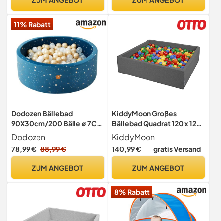
gelb/Weiß/Minze/Puderro
Spielbausteine für Zuhause,
sa
Kinderzimmer &
11% Rabatt
Spielzimmer (Beige,
Cordstoff)
Dodozen Bällebad
KiddyMoon Großes
90X30cm/200 Bälle ∅ 7Cm
Bällebad Quadrat 120 x 120
Bällepool Für Babys Kinder
x 30 cm mit 300 Bällen 7 cm
Dodozen
KiddyMoon
Rund,Superweicher
Weiches und Sicheres
78,99 €
88,99 €
140,99 €
gratis Versand
Samt,Abnehmbar und
Spielzeug Ballgrube
waschbar,Nachthimmel:W
Abnehmbarer Bezug
ZUM ANGEBOT
ZUM ANGEBOT
eiß/Transparent/Gold
Waschbar
8% Rabatt