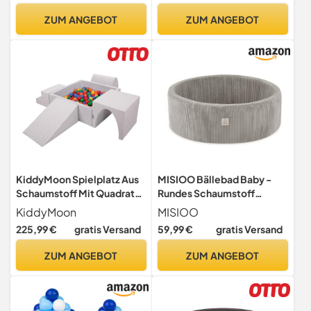
Spielzeug für Kinder Made
Rutschfester Boden |
ZUM ANGEBOT
ZUM ANGEBOT
In EU Hellgrau:
Grauer Cord, 90 x 30 cm,
Pastellrosa/Grau/Weiß
rund | Bälle: Mint-grau-
weiß
KiddyMoon Spielplatz Aus
MISIOO Bällebad Baby -
Schaumstoff Mit Quadrat
Rundes Schaumstoff
Bällebad (300 Bälle)
Bällebad ohne Bälle -
KiddyMoon
MISIOO
Ballgruben Für Babys
90x30cm - für Baby ab 1
225,99 €
gratis Versand
59,99 €
gratis Versand
Spielbad Hindernisläufen,
Jahr - Perfekt für Kinder
Hergestellt In Der EU,
ZUM ANGEBOT
ZUM ANGEBOT
Hellgrau:Gelb/Grün/Blau/R
ot/Orange