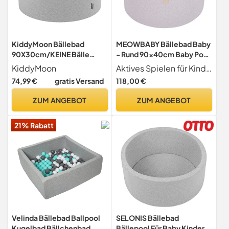
KiddyMoon Bällebad
MEOWBABY Bällebad Baby
90X30cm/KEINE Bälle
- Rund 90x40cm Baby Pool
Bällepool Ohne Bälle Für
für Kinder mit 300 Bälle,
KiddyMoon
Aktives Spielen für Kinder - Unser Bällepool ist ein sicherer und unterhaltsamer Spielplatz für Babys und Kinder ab einem Jahr. Das Ballbad fördert Bewegung und einen aktiven Lebensstil bei Jungen und Mädchen.
Babys Kinder Rund,
Baumwolle, Hellgrau:
74,99 €
gratis Versand
118,00 €
Hellgrau
Gelb/Rot/Dunkelgrün/Oran
ge/Blau
ZUM ANGEBOT
ZUM ANGEBOT
21% Rabatt
Velinda Bällebad Ballpool
SELONIS Bällebad
Kugelbad Bällchenbad
Bällepool Für Baby Kinder