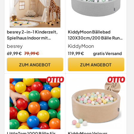
besrey 2-in-1 Kinderzelt,
KiddyMoon Bällebad
Spielhaus Indoor mit
120X30cm/200 Bälle Rund
Lichtern und weiche Matte
Groß Bällepool Mit Bunten
besrey
KiddyMoon
Bällen Für Babys Kinder,
69,99 €
79,99 €
119,99 €
gratis Versand
Hellgrau:Weiß-Grau-Mint
ZUM ANGEBOT
ZUM ANGEBOT
LittleTom 1000 Bälle für
KiddyMoon Velours