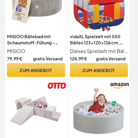
MISIOO Bällebad mit
vidaXL Spielzelt mit 550
Schaumstoff-Füllung -
Bällen 123x120x126 cm,
90x30cm - 200 Bälle -
Spielzelt mit Ball,
MISIOO
Dieses Spielzelt mit Bällen wird deinem Kind viel Freude bereiten. Dein Kleines wird dieses Kinderzelt definitiv lieben!
Hochwertige Bällebad
Spielhütte, Zelt, Spielhaus,
79,99 €
gratis Versand
124,99 €
gratis Versand
Bälle für Kinder - Weiches
Prinzessin Zelt, Zelt mit
und Sicheres Spielzeug -
Ball, Spielball
ZUM ANGEBOT
ZUM ANGEBOT
Waschbar