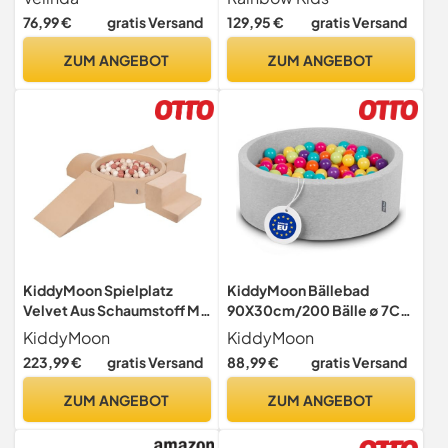
Bällen/90x90cm (Farbe der
Kugelbad Spielbecken Ball
76,99 €
gratis Versand
129,95 €
gratis Versand
Bälle: weiß,grau,türkis)
(120x90x40 ohne Bälle)
(Grau-Weiss)
ZUM ANGEBOT
ZUM ANGEBOT
KiddyMoon Spielplatz
KiddyMoon Bällebad
Velvet Aus Schaumstoff Mit
90X30cm/200 Bälle ∅ 7Cm
Samt Rund Bällebad (200
Bällepool Mit Bunten Bällen
KiddyMoon
KiddyMoon
Bälle) + Version 5
Für Babys Kinder Rund,
223,99 €
gratis Versand
88,99 €
gratis Versand
Ballgruben Für Babys
Hellgrau:Hellgrün/Gelb/Tür
Spielbad,
kis/Orange/Pink/Violett
ZUM ANGEBOT
ZUM ANGEBOT
Sandbeige:Pastellbeige/L
achsfarben/Weiß