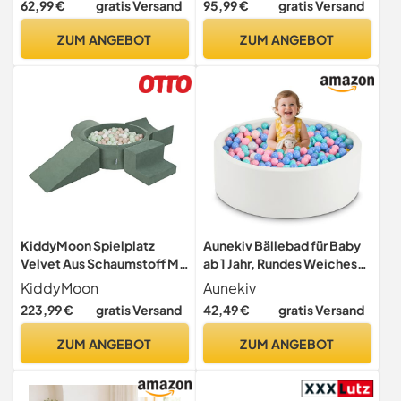
62,99 €
gratis Versand
95,99 €
gratis Versand
Spielzeug Kleinkinder
Sandbeige - Pastellbeige
ZUM ANGEBOT
ZUM ANGEBOT
Weiß Perle
KiddyMoon Spielplatz
Aunekiv Bällebad für Baby
Velvet Aus Schaumstoff Mit
ab 1 Jahr, Rundes Weiches
Samt Rund Bällebad (200
Schaumstoff-Bällebad
KiddyMoon
Aunekiv
Bälle) + Version 5
ohne Bälle, 90x30 cm
223,99 €
gratis Versand
42,49 €
gratis Versand
Ballgruben Für Babys
Bällepool Spielzeug für
Spielbad, Hergestellt In EU,
Kleinkinder, Weiß
ZUM ANGEBOT
ZUM ANGEBOT
Waldgrün:
Pastellbeige/Weiß/Minze