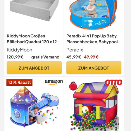
KiddyMoon Großes
Peradix 4 in 1 Pop Up Baby
Bällebad Quadrat 120 x 120
Planschbecken,Babypool
x 30 cm Keine Bälle
mit UV Schutz Bällepool,
KiddyMoon
Peradix
Weiches und Sicheres
Baby Zelt Strandzelt mit
120,99 €
gratis Versand
45,99 €
49,99 €
Spielzeug Ballgrube
Moskitonetz,Tragbare
Abnehmbarer Bezug
Spielzelt Bällebad
ZUM ANGEBOT
ZUM ANGEBOT
Waschbar
Sonnenschutz Sommer für
Jahre,(Blau)
13% Rabatt