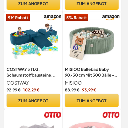
Spielbad, Hergestellt In EU,
cappuccinofarben/weiß,
ZUM ANGEBOT
ZUM ANGEBOT
Waldgrün:
transparent, blau, gelb
Pastellbeige/Weiß/Minze
(Pastell))
9% Rabatt
5% Rabatt
COSTWAY 5 TLG.
MISIOO Bällebad Baby
Schaumstoffbausteine,
90x30 cm Mit 300 Bälle -
Riesenbausteine mit
Premium Material,
COSTWAY
MISIOO
Bällebad, Großbausteine
Abziehbarer Bezug,
92,99 €
102,29 €
88,99 €
93,99 €
zum Toben und Klettern,
Manuell Waschbar bei 30
Kletterblöcke
Grad - Perfekt Für Kinder 1-
ZUM ANGEBOT
ZUM ANGEBOT
Softbausteine, Keine Bälle
3 Jahre - Bällebad Bälle
(Blau)
Spaß