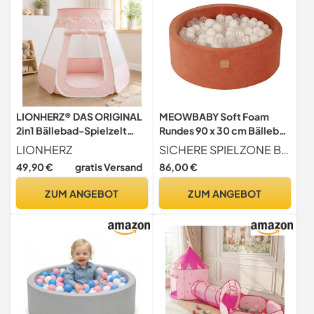
LIONHERZ® DAS ORIGINAL
MEOWBABY Soft Foam
2in1 Bällebad-Spielzelt
Rundes 90 x 30 cm Bällebad
[Baumwolle/Hanf] für
mit 200 Stück Bällen für
LIONHERZ
SICHERE SPIELZONE Bieten Sie Ihren Kindern einen weichen, dicken, runden ball pit, der die sensorische & motorische Entwicklung, & beobachten Sie, wie sie in einer komfortablen & sicheren Umgebung spielen.
Kinder
Babys & Kleinkinder -
49,90 €
gratis Versand
86,00 €
Baby-Laufstall &
Spielzimmer Essential,
ZUM ANGEBOT
ZUM ANGEBOT
Schaumstoff Bällebäder für
Kinder,Samt,Marsala
Rot:Weiß/Transparent