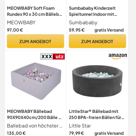
MEOWBABY Soft Foam
Sumbababy Kinderzelt
Rundes 90 x 30 cm Bällebad
Spieltunnel Indoor mit
mit 200 Stück Bällen für
Bällebad: 3-in-1 Spielzelt
MEOWBABY
Sumbababy
Babys & Kleinkinder -
Kinder Krabbeltunnel mit
97,00 €
59,95 €
gratis Versand
Baby-Laufstall Essentials,
Bälle Bad Ohne Bälle für
Schaumstoff Bällebäder für
Motorische Fähigkeiten-
ZUM ANGEBOT
ZUM ANGEBOT
Kinder, Samt, Puderrosa,
Baby Bällebad Zelt Tunnel
Pastellrosa/Grau/Weiß
mit
Aufbewahrungstasche(3+)
MEOWBABY Bällebad
LittleStar® Bällebad mit
90X90X40cm/200 Bälle ∅
250 BPA-freien Bällen für
7Cm Baby Spielbad Mit
Babys & Kleinkinder ab 10
Ballebad von höchster Qualität mit Bälle ohne BPA. Sichere Rohstoffe und Farben sind eine Garantie des sicheres Spiel ohne Verletzungsrisiko.
Little Star
Bällen Quadratisch
Monaten | Geprüfte
135,00 €
79,99 €
gratis Versand
Spielbälle Bällebad
Sicherheit | Waschbar &