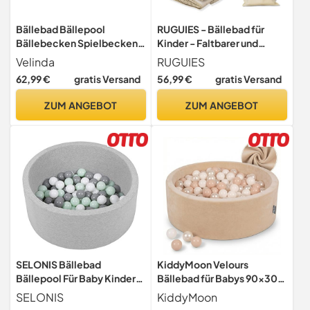
Bällebad Bällepool
RUGUIES - Bällebad für
Bällebecken Spielbecken
Kinder - Faltbarer und
Kordsamt-Bezug 200 Bälle
tragbarer Bällebad -
Velinda
RUGUIES
rund ⌀90 cm (Farbe des
Spielzeugwürfel für drinnen
62,99 €
gratis Versand
56,99 €
gratis Versand
Pools/der Bälle: grau/weiß,
und draußen - (Bälle Nicht
grau, hellblau, blau
im Lieferumfang
ZUM ANGEBOT
ZUM ANGEBOT
(pastell))
enthalten).
SELONIS Bällebad
KiddyMoon Velours
Bällepool Für Baby Kinder
Bällebad für Babys 90x30
70X30cm/150 Bälle Rund,
mit 200 Bälle 7cm
SELONIS
KiddyMoon
Hellgrau: Weiß/Grau/Minze
Ballgruben Sensorik