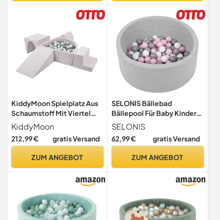
KiddyMoon Spielplatz Aus
SELONIS Bällebad
Schaumstoff Mit Viertel
Bällepool Für Baby Kinder
Eckig Bällebad (300 Bälle)
70X30cm/150 Bälle Rund,
KiddyMoon
SELONIS
Hindernisläufe,
Hellgrau:
212,99 €
gratis Versand
62,99 €
gratis Versand
Hellgrau:Weiß/Grau/Minze
Weiß/Grau/Puderrosa
ZUM ANGEBOT
ZUM ANGEBOT