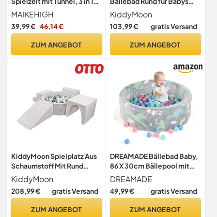
Spielzelt mit Tunnel, 3 in 1
Bällebad Rund für Babys
Pop Up Spieltunnel Zelt
90x30 mit 300 Bälle 7cm
MAIKEHIGH
KiddyMoon
Ballgruben Sensorik
39,99 €
46,14 €
103,99 €
gratis Versand
Spielzeug Waldgrün -
Dunkeltürkis Pastellbeige
ZUM ANGEBOT
ZUM ANGEBOT
Grüngrau Lachsfarben
KiddyMoon Spielplatz Aus
DREAMADE Bällebad Baby,
Schaumstoff Mit Rund
86 X 30cm Bällepool mit
Bällebad (200 Bälle)
leuchtenden Mustern & 200
KiddyMoon
DREAMADE
Ballgruben Für Babys
bunten Bällen, Bällegrube
208,99 €
gratis Versand
49,99 €
gratis Versand
Spielbad Hindernisläufen,
aus Flanellstoff &
Hergestellt In Der EU,
Schaumstoff mit
ZUM ANGEBOT
ZUM ANGEBOT
Hellgrau:Weiß/Grau/Minze
abnehmbarem Bezug, für