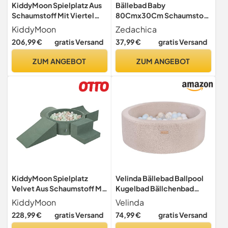
KiddyMoon Spielplatz Aus
Bällebad Baby
Schaumstoff Mit Viertel
80Cmx30Cm Schaumstoff
Eckig Bällebad (200 Bälle)
Ball Pit Kinder Rund
KiddyMoon
Zedachica
Hindernisläufe,
Bällepool ab 1 Jahr für Innen
206,99 €
gratis Versand
37,99 €
gratis Versand
Hellgrau:Weiß/Grau/Puder
Mädchen und Jungen (Grau,
rosa
Keine Bälle)
ZUM ANGEBOT
ZUM ANGEBOT
KiddyMoon Spielplatz
Velinda Bällebad Ballpool
Velvet Aus Schaumstoff Mit
Kugelbad Bällchenbad
Samt Rund Bällebad (300
Bällchenpool Pool Bouclé
KiddyMoon
Velinda
Bälle) + Version 5
mit 200 Bällen (Farbe des
228,99 €
gratis Versand
74,99 €
gratis Versand
Ballgruben Für Babys
Pools/der Bälle: