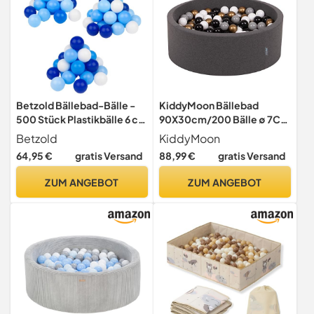
Betzold Bällebad-Bälle -
KiddyMoon Bällebad
500 Stück Plastikbälle 6 cm
90X30cm/200 Bälle ∅ 7Cm
Bälleset Spielbälle für
Bällepool Mit Bunten Bällen
Betzold
KiddyMoon
Bällebad
Für Babys Kinder Rund,
64,95 €
gratis Versand
88,99 €
gratis Versand
Dunkelgrau:Weiß/Grau/Sc
hwarz/Gold
ZUM ANGEBOT
ZUM ANGEBOT