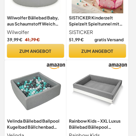
Wilwolfer Bällebad Baby,
SISTICKER Kinderzelt
aus Schaumstoff Weich
Spielzelt Spieltunnel mit
Hautfreundlich Abnehmbar
Bällebad: 3-in-1 Spielzelt
Wilwolfer
SISTICKER
und Waschbar, 85x27cm
Krabbeltunnel mit Bällebad
39,99 €
41,79 €
51,99 €
gratis Versand
Bällebad Kinder ohne Bälle,
Zelt Baby Kinder
Geeignet für Babys und
Indoor(Ohne Bälle) -
ZUM ANGEBOT
ZUM ANGEBOT
Kleinkinder, Ungefährlich
Weihnachten Spielhaus
Langlebig (Grau)
Burg für Jungen
Mädchen(Pink)
Velinda Bällebad Ballpool
Rainbow Kids - XXL Luxus
Kugelbad Bällchenbad
Bällebad Bällepool
Kinder-Pool mit 200
Bällebecken Spielbälle
Velinda
Rainbow Kids