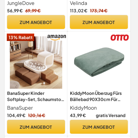
100 dreifarbigen Bällen, mit
Kinder-Pool mit 600
JungleDove
Velinda
Kunststoffbällen inklusive
Bällen/120x120cm (Farbe
56,99 €
69,99 €
113,02 €
173,74 €
Runder weicher großer
der Bälle: weiß,rosa,grau)
Bällebad für Kleinkinder
ZUM ANGEBOT
ZUM ANGEBOT
13% Rabatt
BanaSuper Kinder
KiddyMoon Überzug Fürs
Softplay-Set, Schaumstoff
Bällebad 90X30cm Für
Bausteine XXL für
Babys Kinder
BanaSuper
KiddyMoon
Kleinkinder, Baby
104,49 €
120,16 €
43,99 €
gratis Versand
Schaumstoff-Ballgrube
(Kein Ball), Kletterblöcke
ZUM ANGEBOT
ZUM ANGEBOT
mit Ballpool, Kletter- und
Krabbelspielplatz,