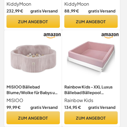
Samt Rund Bällebad (300
Bälle ∅ 7Cm Ballgruben Für
KiddyMoon
KiddyMoon
Bälle) + Version 5
Babys Spielbad
232,99 €
gratis Versand
88,99 €
gratis Versand
Ballgruben Für Babys
Kleinkinder, Erikafarben:
Spielbad, Hergestellt In EU,
Pastellbeige/Weiß/Perle
ZUM ANGEBOT
ZUM ANGEBOT
Waldgrün:
Dunkeltürkis/Pastellbeige/
Grüngrau/Lachsfarben
MISIOO Bällebad
Rainbow Kids - XXL Luxus
Blume/Wolke für Babys und
Bällebad Bällepool
Kinder - 95x30cm -
Bällebecken Spielbälle
MISIOO
Rainbow Kids
Hochwertiger Stoff -
Kugelbad Bällchenbad
99,99 €
gratis Versand
134,95 €
gratis Versand
Bällebad Baby ab 1 Jahr -
Spielbecken Ball
200 Bälle - Perfekt für
(120x120x40- ohne Bälle)-
ZUM ANGEBOT
ZUM ANGEBOT
Kleinkinder und Spielspaß
Rosa-Weiss