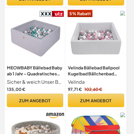
5% Rabatt
MEOWBABY Bällebad Baby
Velinda Bällebad Ballpool
ab 1 Jahr – Quadratisches
Kugelbad Bällchenbad
90x90x40cm Bällebad
Kinder-Pool mit 150
Sicher & weich Unser Bällebad Baby besteht aus hochwertigem Schaumstoff und bietet eine weiche, sichere Spielumgebung für Kinder ab 1 Jahr. Perfekt für Kinderzimmer oder Spielzimmer!
Velinda
Kinder – Weiches
Bällen/90x90cm (Farbe der
135,00 €
97,71 €
102,60 €
Bällebecken aus
Bälle: weiß,rosa,grau)
Schaumstoff mit 200 Bälle,
ZUM ANGEBOT
ZUM ANGEBOT
Cotton, Hellgrau