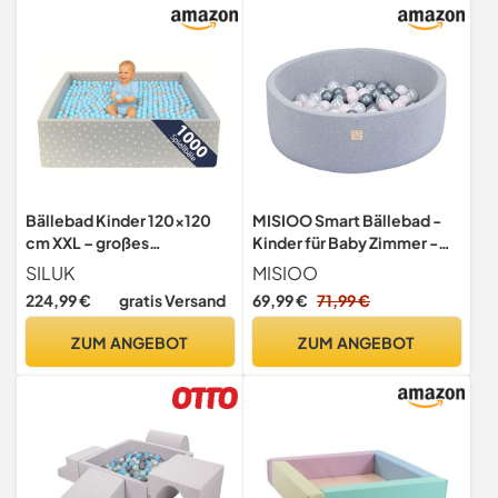
Bällebad Kinder 120×120
MISIOO Smart Bällebad -
cm XXL – großes
Kinder für Baby Zimmer -
Stoffbecken mit 1000
200 Bälle - Spielzeug -
SILUK
MISIOO
Spielbällen Ø 7 cm,
Maschinenwaschbar -
224,99 €
gratis Versand
69,99 €
71,99 €
weiches Indoor-Bällebad
Öko-Tex - 90 x 30 cm -
für Babys & Kleinkinder,
Hellgrau -
ZUM ANGEBOT
ZUM ANGEBOT
Stabiler PU-Schaum,
Rosa/Weiß/Silber
Abnehmbarer
Baumwollbezug
(Plüsch/Hellblau)