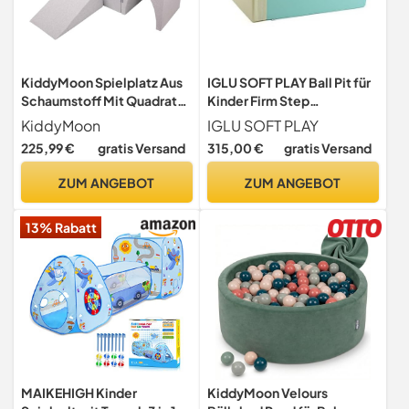
KiddyMoon Spielplatz Aus
IGLU SOFT PLAY Ball Pit für
Schaumstoff Mit Quadrat
Kinder Firm Step
Bällebad (300 Bälle)
Schaumstoff (Pastel)
KiddyMoon
IGLU SOFT PLAY
Ballgruben Für Babys
225,99 €
gratis Versand
315,00 €
gratis Versand
Spielbad Hindernisläufen,
Hergestellt In Der EU,
ZUM ANGEBOT
ZUM ANGEBOT
Hellgrau:Perle/Grau/Transp
arent/Babyblue/Minze
13% Rabatt
MAIKEHIGH Kinder
KiddyMoon Velours