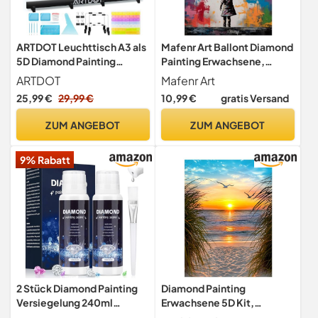
ARTDOT Leuchttisch A3 als
Mafenr Art Ballont Diamond
5D Diamond Painting
Painting Erwachsene,
Zubehör, Einstellbare
Ballont Diamant Painting,
ARTDOT
Mafenr Art
Helligkeit Diamant Painting
Diamant Painting Bilder für
25,99 €
29,99 €
10,99 €
gratis Versand
Lichtplatten mit Ständer für
Geschenke und Familie
Diamond Painting
Décor 30x40cm
ZUM ANGEBOT
ZUM ANGEBOT
Erwachsene
9% Rabatt
2 Stück Diamond Painting
Diamond Painting
Versiegelung 240ml
Erwachsene 5D Kit,
Diamond Painting Kleber
Diamant Painting Bilder