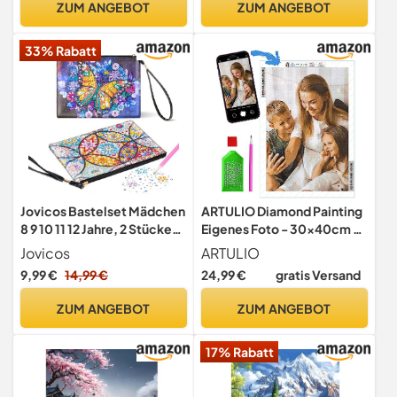
ZUM ANGEBOT
ZUM ANGEBOT
30x40 cm
Ornamente Bastelset für
Erwachsene Kinder
33% Rabatt
Geschenk (C)
Jovicos Bastelset Mädchen
ARTULIO Diamond Painting
8 9 10 11 12 Jahre, 2 Stücke
Eigenes Foto - 30x40cm –
Diamond Painting
5D Diamant Painting
Jovicos
ARTULIO
Kosmetiktasche Klein
Personalisiert
9,99 €
14,99 €
24,99 €
gratis Versand
Handtasche, Mädchen
Geschenk 6-12 Jahre,
ZUM ANGEBOT
ZUM ANGEBOT
Kreatives Basteln Diamond
Makeup Bag für Kinder
17% Rabatt
Erwachsener