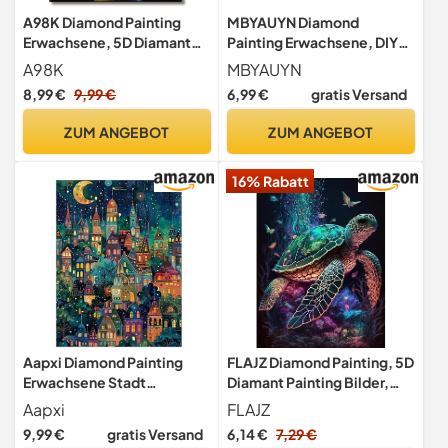
A98K Diamond Painting
MBYAUYN Diamond
Erwachsene, 5D Diamant
Painting Erwachsene, DIY
Painting Bilder DIY Anime
Diamant Painting Bilder 30
A98K
MBYAUYN
Bastelset für Geschenke
x 40 cm, Diamond Painting
8,99 €
9,99 €
6,99 €
gratis Versand
und Wandbilder
Wunschflasche, Suitable as
Wohnzimmer (30x40cm)
a Painting for Home Decor
ZUM ANGEBOT
ZUM ANGEBOT
and Gift
16% Rabatt
Aapxi Diamond Painting
FLAJZ Diamond Painting, 5D
Erwachsene Stadt
Diamant Painting Bilder,
Landschaft, 5D Diamond
Diamond Painting Set für
Aapxi
FLAJZ
Painting Bilder Fantasie,
Erwachsene und Anfänger,
9,99 €
gratis Versand
6,14 €
7,29 €
Diamond Painting Kinder,
DIY Mosaikherstellung