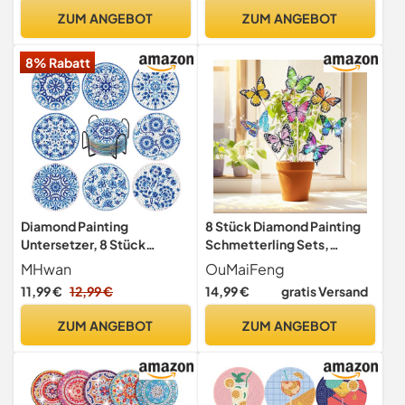
mit 30 Klarsichthüllen fasst
Geeignet Als Geschenk zur
ZUM ANGEBOT
ZUM ANGEBOT
60 Blatt
Entspannung und Als
Wanddeko (30x40cm)
8% Rabatt
Diamond Painting
8 Stück Diamond Painting
Untersetzer, 8 Stück
Schmetterling Sets,
Diamond Painting Set für
Diamond Painting Kinder
MHwan
OuMaiFeng
Erwachsene
Erwachsene
11,99 €
12,99 €
14,99 €
gratis Versand
Gartendekoration für
Draußen und Drinnen Balkon
ZUM ANGEBOT
ZUM ANGEBOT
Deko, Basteln für Kinder
Diamont Painting Geschenk
Für Mama Und Mädchen