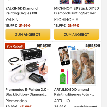
YALKIN 5D Diamond
MICHIHOMIE 9 Stück DIY 5D
Painting Großes XXL
Diamond Painting Set Tiere
40x90cm Diamant Painting
- 30x40 cm Vollbesetzt mit
YALKIN
MICHIHOMIE
Bilder Wasserfall Diamond
Runden Diamanten,
15,99 €
21,99 €
18,99 €
21,99 €
Art Erwachsene Full DIY
Bastelset für Erwachsene,
Diamant Kunst Malerei
Anfänger, Wanddekoration
ZUM ANGEBOT
ZUM ANGEBOT
Stickerei Set Kreuzstich
für Wohnzimmer,
Bilder Home Wand Dekor
Schlafzimmer
9% Rabatt
Picmondoo E-Painter 2.0 -
ARTULIO 5D Diamond
Black Edition - Diamond
Painting Eigenes Foto -
Painting Stift, 5 Stufen
40x30 cm – Diamond
Picmondoo
ARTULIO
Painting Selbst Erstellen
39,99 €
43,99 €
24,99 €
gratis Versand