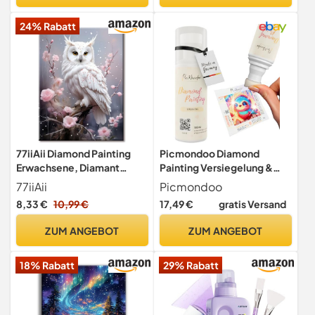
24% Rabatt
77iiAii Diamond Painting
Picmondoo Diamond
Erwachsene, Diamant
Painting Versiegelung &
Painting Bilder, 5d
Puzzlekleber - transparent
77iiAii
Picmondoo
Diamond-Painting Basteln
100ml
8,33 €
10,99 €
17,49 €
gratis Versand
set für Geschenke und
Wandbilder Wohnzimmer
ZUM ANGEBOT
ZUM ANGEBOT
(30x40cm)
18% Rabatt
29% Rabatt