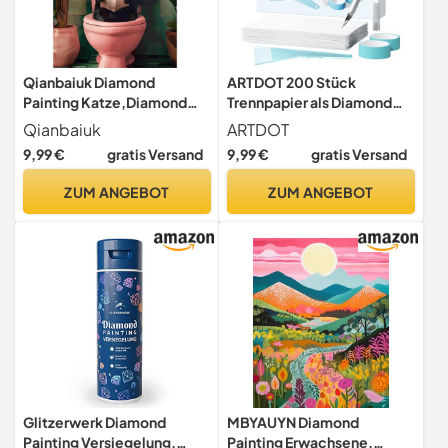
Qianbaiuk Diamond
ARTDOT 200 Stück
Painting Katze,Diamond
Trennpapier als Diamond
Painting Erwachsene
Painting Erwachsene
Qianbaiuk
ARTDOT
schwarze Katze,Diamant
Zubehör, 15x10cm
9,99 €
gratis Versand
9,99 €
gratis Versand
Painting Kits für Geschenk
Verdicktes Doppelseitig
und Home Wand
Antihaftend Trennblätter
ZUM ANGEBOT
ZUM ANGEBOT
Dekor(12x16 Zoll)
Set für Diamant Painting
Bilder
Glitzerwerk Diamond
MBYAUYN Diamond
Painting Versiegelung,
Painting Erwachsene,