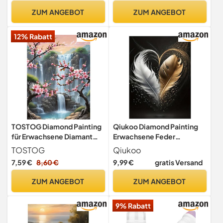
DIY Mosaikherstellung
Bastelset für Haus
ZUM ANGEBOT
ZUM ANGEBOT
Bastelset als Geschenk, Zur
Wanddeko
Entspannung & Als
12% Rabatt
Wanddeko 30×40cm
TOSTOG Diamond Painting
Qiukoo Diamond Painting
für Erwachsene Diamant
Erwachsene Feder
Painting Kits Full Drill Bilder
30x40cm
TOSTOG
Qiukoo
5D DIY Diamant Malerei Set
7,59 €
8,60 €
9,99 €
gratis Versand
30x40cm für Wanddekor
ZUM ANGEBOT
ZUM ANGEBOT
9% Rabatt