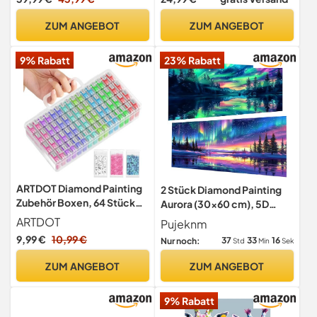
ZUM ANGEBOT
ZUM ANGEBOT
9% Rabatt
23% Rabatt
ARTDOT Diamond Painting
2 Stück Diamond Painting
Zubehör Boxen, 64 Stück
Aurora (30x60 cm), 5D
5D Diamant Painting
Diamant Painting
ARTDOT
Pujeknm
Erwachsene
Erwachsene
9,99 €
10,99 €
37
33
15
Nur noch:
Std
Min
Sek
Aufbewahrungsbox mit
Stickers & Handle
ZUM ANGEBOT
ZUM ANGEBOT
9% Rabatt