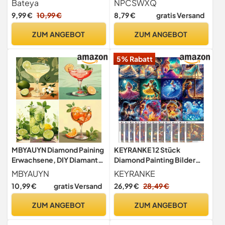
Bateya
NPCSWXQ
Transparente Schnell
Sonnenuntergang
9,99 €
10,99 €
8,79 €
gratis Versand
Trocknend inkl. Pinsel für
Strahlend Glitzernde Bilder
ZUM ANGEBOT
ZUM ANGEBOT
& Festen Halt Deiner
Steinchen Diamond
5% Rabatt
Painting Zubehör
MBYAUYN Diamond Paining
KEYRANKE 12 Stück
Erwachsene, DIY Diamant
Diamond Painting Bilder
Painting Bilder 4 Pack
Prinzessin Set, 5D Diamant
MBYAUYN
KEYRANKE
cocktail, Diamond Paining
Painting Erwachsene,
10,99 €
gratis Versand
26,99 €
28,49 €
25 x 25 cm, Suitable as a
Round Full Drill Diamond
Painting for Home Decor
Painting, DIY Kunstwerk für
ZUM ANGEBOT
ZUM ANGEBOT
and Gift
Home Wand Dekor
Geschenk,