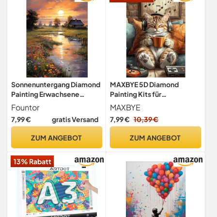
Sonnenuntergang Diamond
MAXBYE 5D Diamond
Painting Erwachsene
Painting Kits für
30x40 CM, DIY Gift Craft
Erwachsene Süße Katze,
Fountor
MAXBYE
DlY Diamond Art
7,99 €
gratis Versand
7,99 €
10,39 €
Vollbohrerbild Diamant
Kunst Set Kreuzstich
ZUM ANGEBOT
ZUM ANGEBOT
Einfache Kits für Anfänger,
Crystal Malerei Home Wand
13% Rabatt
Dekor Gift 30x40cm