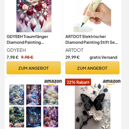
GDYEEH Traumfänger
ARTDOT Elektrischer
Diamond Painting
Diamond Painting Stift Set,
Erwachsene, 5D Rosen
ein Kabelloser
GDYEEH
ARTDOT
Blumen Diamant Kunst
Automatischer Wachsstift
7,98 €
9,98 €
29,99 €
gratis Versand
Bilder Anfänger, DIY Runder
als Zubehör für Diamant
Vollbohrer Traumland
Painting Erwachsene Blider
ZUM ANGEBOT
ZUM ANGEBOT
Diamanten Malerei
Stickerei Kreuzstich
22% Rabatt
Geschenke Home Wand
Dekor 30x40cm