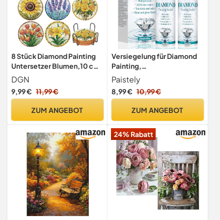
8 Stück Diamond Painting
Versiegelung für Diamond
Untersetzer Blumen,10 cm
Painting,
Diamant Painting
schnelltrocknender Kleber,
DGN
Paistely
Untersetzer mit
Transparenter Versiegelung
9,99 €
11,99 €
8,99 €
10,99 €
Halter,Diamant
für 5D Diamond Painting,
Tassenuntersetzer für
Puzzle und DIY Basteln
ZUM ANGEBOT
ZUM ANGEBOT
Anfänger,Erwachsene und
(120ml, 2)
Kinder,Diamond Coasters
24% Rabatt
für Tassen,Weingläser und
Vasen