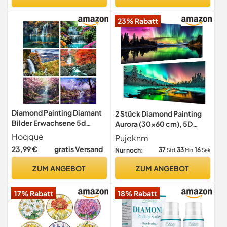
Handwerk Als Geschenk
Wohnzimmer,
(Australien)
Schlafzimmer, Büro, Wand,
23% Rabatt
Heimdekoration
Diamond Painting Diamant
2 Stück Diamond Painting
Bilder Erwachsene 5d
Aurora (30x60 cm), 5D
Landschaft Full Voll 6er Set
Diamant Painting
Hoqque
Pujeknm
Erwachsene
23,99 €
gratis Versand
37
33
15
Nur noch:
Std
Min
Sek
ZUM ANGEBOT
ZUM ANGEBOT
17% Rabatt
18% Rabatt