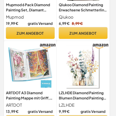
Mupmod 6 Pack Diamond
Qiukoo Diamond Painting
Painting Set, Diamant
Erwachsene Schmetterling
Painting Bilder DIY
30x40 cm
Mupmod
Qiukoo
Erwachsene Wohnzimmer
19,99 €
gratis Versand
6,99 €
8,99 €
Schlafzimmer Büro Eingang
Dekoratio
ZUM ANGEBOT
ZUM ANGEBOT
ARTDOT A3 Diamond
LZLHDE Diamond Painting
Painting Mappe mit Griff,
Blumen Diamond Painting
Diamond Painting Zubehör
Erwachsene 5d Diamant
ARTDOT
LZLHDE
für Aufbewahrung Diamant
Painting Bilder Diy Kreativ
13,99 €
gratis Versand
9,99 €
gratis Versand
Painting Erwachsene Bilder,
Set für Erwachsene