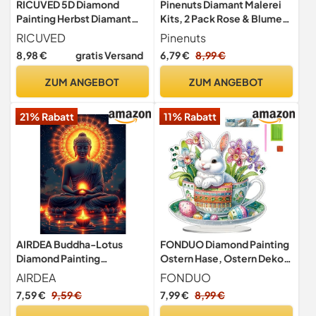
RICUVED 5D Diamond
Pinenuts Diamant Malerei
Painting Herbst Diamant
Kits, 2 Pack Rose & Blume
Painting Bilder Diamond Art
5D Diamond Painting nach
RICUVED
Pinenuts
Erwachsene Full DIY
Zahlen, Diamant Malerei
8,98 €
gratis Versand
6,79 €
8,99 €
Straßen Diamant Kunst
Bilder Arts Craft Set mit
Malerei Stickerei Set
Zubehör für Haus, Wand und
ZUM ANGEBOT
ZUM ANGEBOT
Kreuzstich 30x40cm
Eingang Dekoration
(30x40cm, Rose & Blume)
21% Rabatt
11% Rabatt
AIRDEA Buddha-Lotus
FONDUO Diamond Painting
Diamond Painting
Ostern Hase, Ostern Deko
Erwachsene, Sternennacht
Doppelseitig Diamant
AIRDEA
FONDUO
Diamant Painting Bilder, DIY
Painting Tischdeko, DIY
7,59 €
9,59 €
7,99 €
8,99 €
5D Bastelset Erwachsene
Diamond Painting Frühling
Frauen als Haus Wanddeko
Deko, 5D Diamant Malerei