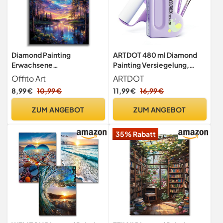
Diamond Painting
ARTDOT 480 ml Diamond
Erwachsene
Painting Versiegelung,
Sternenhimmel, Landscape
Großes Fassungsvermögen
Offito Art
ARTDOT
5D Diamond Painting Bilder,
Kleber als Diamond Painting
8,99 €
10,99 €
11,99 €
16,99 €
Landschaft Diamant
Erwachsene Zubehör und
malerei Erwachsene, Natur
Puzzle Kleber Transparent
ZUM ANGEBOT
ZUM ANGEBOT
Diamantmalerei-set für
Geschenk, zur Entspannung
35% Rabatt
und als Wanddeko 30x40
cm