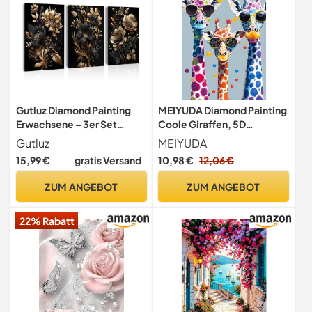
Gutluz Diamond Painting
MEIYUDA Diamond Painting
Erwachsene – 3er Set
Coole Giraffen, 5D
schwarzes Gold Diamond
Diamond Painting
Gutluz
MEIYUDA
Painting blumen, 5D
Erwachsene Kinder Tier, DIY
15,99 €
gratis Versand
10,98 €
12,06 €
Vollbohrer DIY Bastelset zur
Set Erwachsene Diamant
Entspannung, als Geschenk
Painting Bilder, DIY
ZUM ANGEBOT
ZUM ANGEBOT
und für Zuhause als
Handwerk Malerei Kits für
Wanddekoration 30×40cm
Home Wand Décor
22% Rabatt
30x40cm