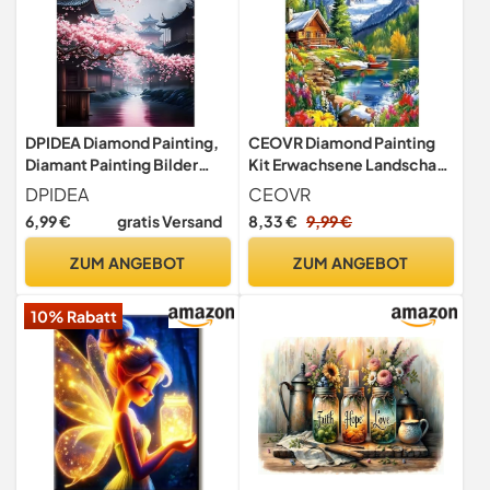
DPIDEA Diamond Painting,
CEOVR Diamond Painting
Diamant Painting Bilder
Kit Erwachsene Landschaft
Sakura 5D Diamond Painting
Diamond-painting,30x40
DPIDEA
CEOVR
für Erwachsene DIY Diamant
cm Diamant Paintings
6,99 €
gratis Versand
8,33 €
9,99 €
Malerei Runde Steine
Kit,5D DIY Diamond
30x40 cm
Painting Bilder Set
ZUM ANGEBOT
ZUM ANGEBOT
Schneebedeckte Berge
und Wälder
10% Rabatt