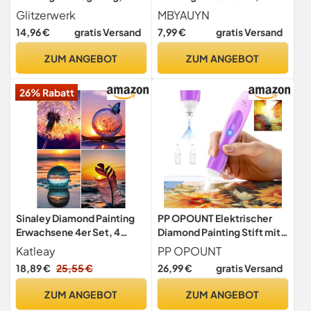
Durchsichtig - Für strahlend
Diamant Painting Bilder
Glitzerwerk
MBYAUYN
glitzernde Bilder & festen
Landscape, DIY Diamond
14,96 €
gratis Versand
7,99 €
gratis Versand
Halt deiner Steinchen - 250
Painting, Geeignet für
ml
Wanddekoration und
ZUM ANGEBOT
ZUM ANGEBOT
Geschenke 30 x 40 cm
26% Rabatt
Sinaley Diamond Painting
PP OPOUNT Elektrischer
Erwachsene 4er Set, 4
Diamond Painting Stift mit
Stück 5D Diamant Malerei
Licht, leiser Saugstift,
Katleay
PP OPOUNT
Bilder Full Drill 30x40 cm,
kabellos &
18,89 €
25,55 €
26,99 €
gratis Versand
DIY Diamond Painting Kit
wiederaufladbar, 3
mit 30% mehr Diamanten
Helligkeitsstufen,
ZUM ANGEBOT
ZUM ANGEBOT
für Wanddeko &
ergonomischer Griff, extra