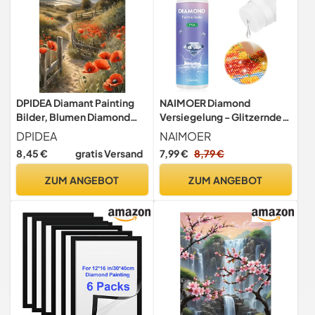
DPIDEA Diamant Painting
NAIMOER Diamond
Bilder, Blumen Diamond
Versiegelung - Glitzerndes
Painting für Erwachsene
Bild-Zubehör für 5D
DPIDEA
NAIMOER
Anfänger, 5D DIY Diamond
Diamond Painting und
8,45 €
gratis Versand
7,99 €
8,79 €
Painting Sonnenuntergänge
Puzzle (120 ml)
Diamant Malerei für
ZUM ANGEBOT
ZUM ANGEBOT
Zuhause Dekor 30x40 cm