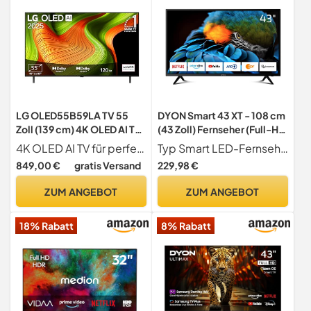
LG OLED55B59LA TV 55
DYON Smart 43 XT - 108 cm
Zoll (139 cm) 4K OLED AI TV
(43 Zoll) Fernseher (Full-HD
(α8 Gen2 4K AI Prozessor,
Smart TV, HD Triple Tuner
4K OLED AI TV für perfektes Schwarz und satte Farben
Typ Smart LED-Fernseher mit 108 cm (43 Zoll) Bildschirmdiagonale
webOS 25, 120Hz)
(DVB-C/-S2/-T2), Prime
849,00 €
gratis Versand
229,98 €
[Modelljahr 2025]
Video, Netflix & HbbTV)
ZUM ANGEBOT
ZUM ANGEBOT
18% Rabatt
8% Rabatt