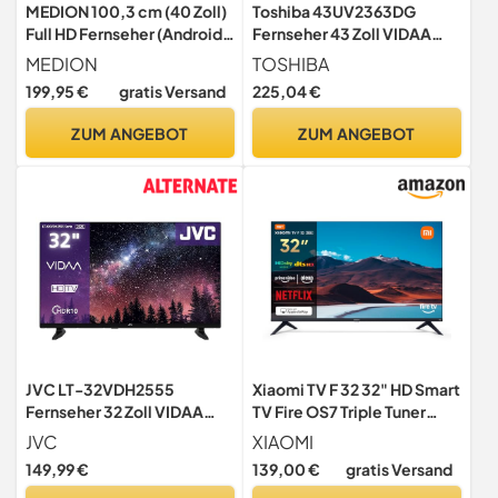
MEDION 100,3 cm (40 Zoll)
Toshiba 43UV2363DG
Full HD Fernseher (Android
Fernseher 43 Zoll VIDAA
TV, Smart TV, HDR, Prime
Smart TV mit 4K UHD
MEDION
TOSHIBA
Video, PVR, Bluetooth, MD
Auflösung
199,95 €
gratis Versand
225,04 €
840100)
ZUM ANGEBOT
ZUM ANGEBOT
JVC LT-32VDH2555
Xiaomi TV F 32 32" HD Smart
Fernseher 32 Zoll VIDAA
TV Fire OS7 Triple Tuner
Smart TV mit HD-Ready
DVB-C/S/S2/T/T2
JVC
XIAOMI
Auflösung
149,99 €
139,00 €
gratis Versand