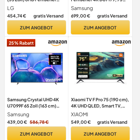
(Active HDR, 60 Hz, Smart
Zoll (189 cm), PurColor,
LG
Samsung
TV) [Modelljahr 2023]
Upscaling, Gaming Hub,
454,74 €
gratis Versand
699,00 €
gratis Versand
Prozessor, Tizen OS, Smart
TV, Alexa, 3D Surround
ZUM ANGEBOT
ZUM ANGEBOT
Sound & Q-Symphony,
2024
25% Rabatt
Samsung Crystal UHD 4K
Xiaomi TV F Pro 75 (190 cm),
U7099F 65 Zoll (163 cm)
4K UHD QLED, Smart TV,
LED, Optimiert für Fussball
Fire OS8, HDR10+, MEMC
Samsung
XIAOMI
und Gaming, Prozessor, AI
439,00 €
586,78 €
549,00 €
gratis Versand
Upscaling, SmartThings,
Knox Security, Smart TV,
ZUM ANGEBOT
ZUM ANGEBOT
2025