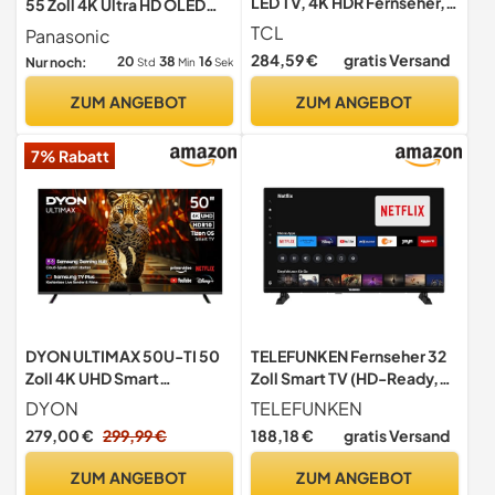
LED TV, 4K HDR Fernseher,
55 Zoll 4K Ultra HD OLED
Smart TV mithilfe von
Smart 2023 TV, High
TCL
Panasonic
Google TV (Dolby Audio,
Dynamic Range (HDR),
284,59 €
gratis Versand
20
38
15
Nur noch:
Std
Min
Sek
Motion Clarity, Kompatibel
Dolby Atmos & Dolby
mit Google Assistant &
Vision, Android, Google
ZUM ANGEBOT
ZUM ANGEBOT
Alexa)
Assistant, Chromecast, 2
fuß-sockel,
7% Rabatt
Fernbedienung, Schwarz
DYON ULTIMAX 50U-TI 50
TELEFUNKEN Fernseher 32
Zoll 4K UHD Smart
Zoll Smart TV (HD-Ready,
Fernseher mit HDR10
HDR, Triple-Tuner, 6 Monate
DYON
TELEFUNKEN
HD+ inkl.) XH32TO750S
279,00 €
299,99 €
188,18 €
gratis Versand
ZUM ANGEBOT
ZUM ANGEBOT