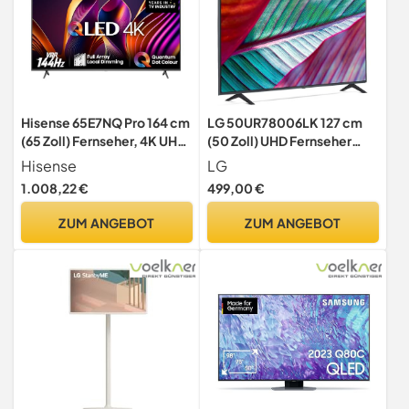
Hisense 65E7NQ Pro 164 cm
LG 50UR78006LK 127 cm
(65 Zoll) Fernseher, 4K UHD,
(50 Zoll) UHD Fernseher
QLED, Smart TV, Total HDR,
(Active HDR, 60 Hz, Smart
Hisense
LG
Dolby Vision IQ Atmos,
TV) [Modelljahr 2023]
1.008,22 €
499,00 €
144Hz (VRR), HDMI 2.1,
Game Mode PRO, Triple
ZUM ANGEBOT
ZUM ANGEBOT
Tuner, Alexa Built-In,
Dunkelgrau, [2024]