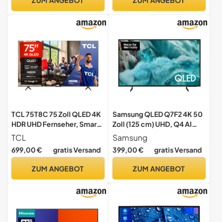
Upscaler, Dolby MS12, DTS
X, Sprachsteuerung [2025]
TCL 75T8C 75 Zoll QLED 4K
Samsung QLED Q7F2 4K 50
HDR UHD Fernseher, Smart
Zoll (125 cm) UHD, Q4 AI
Google TV Dolby Vision &
Prozessor, Quantum Dot,
TCL
Samsung
Atmos, 144Hz Motion
Upscaling, Knox Security,
699,00 €
gratis Versand
399,00 €
gratis Versand
Clarity Pro, Game Bar,
Gaming Hub, Smart TV,
ALLM, FreeSync, Onkyo 2.1
2025
ZUM ANGEBOT
ZUM ANGEBOT
Sound, Sprachsteuerung,
Kompatibel mit Google
Assistant