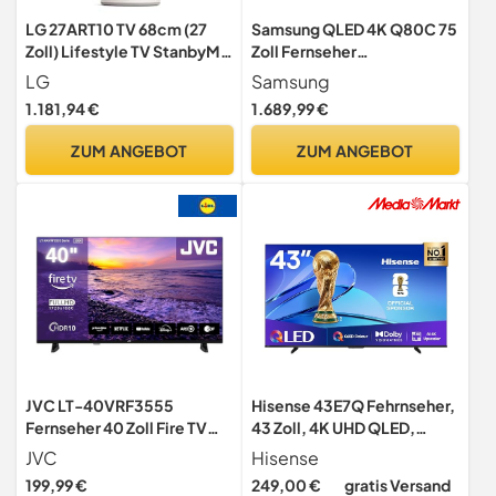
LG 27ART10 TV 68cm (27
Samsung QLED 4K Q80C 75
Zoll) Lifestyle TV StanbyME
Zoll Fernseher
(Touch Screen, 60 Hz,
(GQ75Q80CATXZG,
LG
Samsung
integrierter Akku,
Deutsches Modell), Smart-
1.181,94 €
1.689,99 €
Streaming Apps),
TV, Direct Full Array, Neural
Beigefarben
Quantum Prozessor 4K,
ZUM ANGEBOT
ZUM ANGEBOT
Real Depth Enhancer [2023]
JVC LT-40VRF3555
Hisense 43E7Q Fehrnseher,
Fernseher 40 Zoll Fire TV
43 Zoll, 4K UHD QLED,
mit Full HD Auflösung Smart
Smart TV, Game Mode Plus,
JVC
Hisense
TV
Filmaker Mode, Dolby
199,99 €
249,00 €
gratis Versand
Vision Atmos, HDR10, HLG,