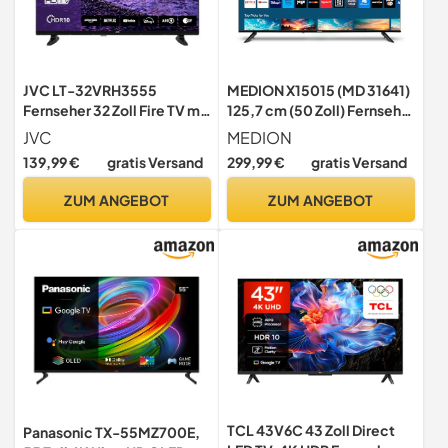
JVC LT-32VRH3555
MEDION X15015 (MD 31641)
Fernseher 32 Zoll Fire TV mit
125,7 cm (50 Zoll) Fernseher
HD-Ready Auflösung Smart
(Smart-TV, 4K Ultra HD,
JVC
MEDION
TV
HDR, VIDAA Store, Netflix,
139,99 €
gratis Versand
299,99 €
gratis Versand
Prime Video, Disney+,
DAZN, Paramount+, HbbTV,
ZUM ANGEBOT
ZUM ANGEBOT
PVR, Bluetooth)
TCL 43V6C 43 Zoll Direct
Panasonic TX-55MZ700E,