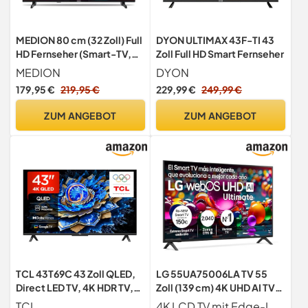
MEDION 80 cm (32 Zoll) Full
DYON ULTIMAX 43F-TI 43
HD Fernseher (Smart-TV,
Zoll Full HD Smart Fernseher
HDR, VIDAA Store, Netflix,
MEDION
DYON
Prime Video, Disney+,
179,95 €
219,95 €
229,99 €
249,99 €
DAZN, Paramount+, HbbTV,
PVR, Bluetooth, MD
ZUM ANGEBOT
ZUM ANGEBOT
832101)
TCL 43T69C 43 Zoll QLED,
LG 55UA75006LA TV 55
Direct LED TV, 4K HDR TV,
Zoll (139 cm) 4K UHD AI TV
Smart Google TV (Dolby
(α7 Gen8 4K AI Prozessor,
TCL
4K LCD TV mit Edge-LEDs