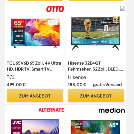
TCL 65V6B 65 Zoll, 4K Ultra
Hisense 32E4QT
HD, HDR TV, Smart TV
Fehrnseher, 32 Zoll, DLED,
unterstützt von Google TV
Smart TV, Game Mode, AI
TCL
Hisense
(Dolby Audio, Motion
Sports Mode, Dolby Audio,
499,00 €
188,00 €
gratis Versand
Clarity, Sprachsteuerung,
Dolby MS12, DTS Virtual X,
Kompatibel mit Google
HDR10, HLG, Full HD, High
ZUM ANGEBOT
ZUM ANGEBOT
Assistant, Chromecast
Contrast,
eingebaut
Rauschunterdrückung
[2025]