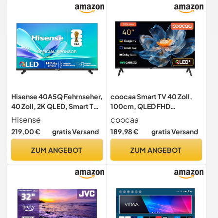
Hisense 40A5Q Fehrnseher,
coocaa Smart TV 40 Zoll,
40 Zoll, 2K QLED, Smart TV,
100cm, QLED FHD
Game Mode, AI Sports
Fernseher kompatibel mit
Hisense
coocaa
Mode, Dolby Atmos, Dolby
Google TV, HDR 10, Dolby
219,00 €
gratis Versand
189,98 €
gratis Versand
MS12, DTS X, HDR10, HLG,
Audio, Bluetooth 5.1,
Full HD, High Contrast,
EyeCare, Google Cast,
ZUM ANGEBOT
ZUM ANGEBOT
Rauschunterdrückung
Triple Tuner DVB-T/-T2/-
[2025]
C/-S/-S2 CI+, 2026
Upgrade-Modell