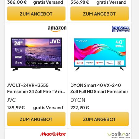
386,00 €
gratis Versand
356,98 €
gratis Versand
Design, SmartThings, AI
Security, Gaming Hub, AI
Upscaling, Gaming Hub,
Upscaling, Smart TV, 2025
ZUM ANGEBOT
ZUM ANGEBOT
Knox Security, Kostenlose
Inhalte, Smart TV
JVC LT-24VRH3555
DYON Smart 40 VX-2 40
Fernseher 24 Zoll Fire TV mit
Zoll Full HD Smart Fernseher
HD-Ready Auflösung Smart
JVC
DYON
TV
139,99 €
gratis Versand
222,90 €
ZUM ANGEBOT
ZUM ANGEBOT