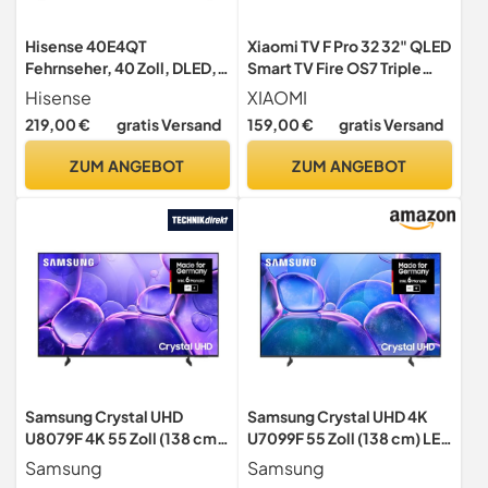
Hisense 40E4QT
Xiaomi TV F Pro 32 32" QLED
Fehrnseher, 40 Zoll, DLED,
Smart TV Fire OS7 Triple
Smart TV, Game Mode, AI
Tuner DVB-C/S/S2/T/T2
Hisense
XIAOMI
Sports Mode, Dolby Audio,
219,00 €
gratis Versand
159,00 €
gratis Versand
Dolby MS12, DTS Virtual X,
HDR10, HLG, Full HD, High
ZUM ANGEBOT
ZUM ANGEBOT
Contrast,
Rauschunterdrückung
[2025]
Samsung Crystal UHD
Samsung Crystal UHD 4K
U8079F 4K 55 Zoll (138 cm)
U7099F 55 Zoll (138 cm) LED
LED Fernseher, Crystal
Fernseher, MetalStream
Samsung
Samsung
Prozessor 4K, MetalStream
Design, SmartThings, Knox