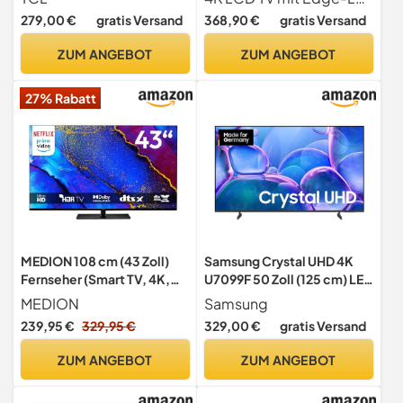
Vision & Atmos, Game
webOS 25, 60Hz)
279,00 €
gratis Versand
368,90 €
gratis Versand
Master, Motion Clarity,
[Modelljahr 2025]
Kompatibel mit Google
ZUM ANGEBOT
ZUM ANGEBOT
Assistant & Alexa)
27% Rabatt
MEDION 108 cm (43 Zoll)
Samsung Crystal UHD 4K
Fernseher (Smart TV, 4K,
U7099F 50 Zoll (125 cm) LED
Dolby Vision HDR, Prime
Fernseher, Prozessor,
MEDION
Samsung
Video, Disney+, Dolby
MetalStream Design,
239,95 €
329,95 €
329,00 €
gratis Versand
Atmos, DTS X, kompatibel
SmartThings, Knox
mit Google TV, PVR,
Security, Gaming Hub, AI
ZUM ANGEBOT
ZUM ANGEBOT
Bluetooth, MD 843400)
Upscaling, Kostenlose
Inhalte, Smart TV, 2025