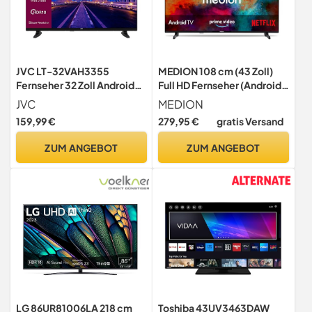
JVC LT-32VAH3355
MEDION 108 cm (43 Zoll)
Fernseher 32 Zoll Android
Full HD Fernseher (Android
TV HD-Ready Auflösung
TV, Smart TV, HDR, Prime
JVC
MEDION
Smart TV
Video, PVR, Bluetooth, MD
159,99 €
279,95 €
gratis Versand
843100)
ZUM ANGEBOT
ZUM ANGEBOT
LG 86UR81006LA 218 cm
Toshiba 43UV3463DAW