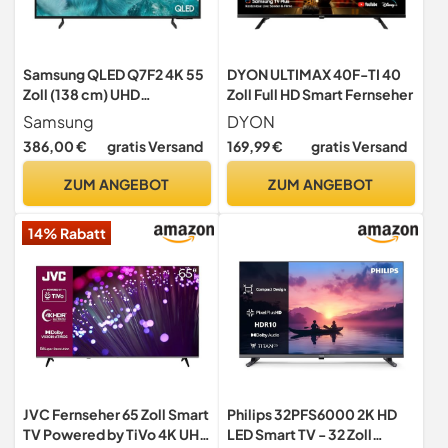
Samsung QLED Q7F2 4K 55
DYON ULTIMAX 40F-TI 40
Zoll (138 cm) UHD
Zoll Full HD Smart Fernseher
Fernseher, Q4 AI Prozessor,
Samsung
DYON
Quantum Dot für Reale
386,00 €
gratis Versand
169,99 €
gratis Versand
Farben, 4K Upscaling, Knox
Security, Gaming Hub,
ZUM ANGEBOT
ZUM ANGEBOT
Kostenlose Inhalte,
Samsung Vision AI Smart TV
14% Rabatt
JVC Fernseher 65 Zoll Smart
Philips 32PFS6000 2K HD
TV Powered by TiVo 4K UHD
LED Smart TV - 32 Zoll