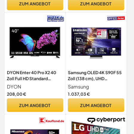
ZUM ANGEBOT
ZUM ANGEBOT
DYON Enter 40 Pro X2 40
Samsung OLED 4K S90F 55
Zoll Full HD Standard
Zoll (138 cm), UHD
Fernseher
Fernseher, Optimiert für
DYON
Samsung
Fussball und Gaming, NQ4
208,00 €
1.037,03 €
AI Gen3 Prozessor, OLED
HDR+, 4K Upscaling Pro,
ZUM ANGEBOT
ZUM ANGEBOT
Dolby Atmos, Motion
Xcelerator, Samsung Vision
AI Smart TV