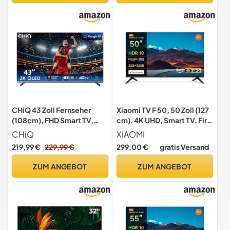
CHiQ 43 Zoll Fernseher
Xiaomi TV F 50, 50 Zoll (127
(108cm), FHD Smart TV,
cm), 4K UHD, Smart TV, Fire
QLED mit HDR10, Prime
OS8, Triple Tuner DVB-
CHiQ
XIAOMI
Video
C/S/S2/T/T2,HDR10,
219,99 €
229,99 €
299,00 €
gratis Versand
MEMC,60Hz mit 120Hz
Game Boost Mode,
ZUM ANGEBOT
ZUM ANGEBOT
Sprachsteuerung mit Alexa,
2GB+32GB, Kompatibel
mit Apple AirPlay