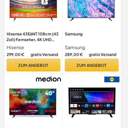
Hisense 43E6NT 108cm (43
Samsung
Zoll) Fernseher, 4K UHD
Smart TV, Precision Colour,
Hisense
Samsung
HDR, Dolby Vision, 60Hz,
299,00 €
gratis Versand
289,00 €
gratis Versand
Triple Tuner DVB-
C/S/S2/T/T2, WiFi, HDMI
ZUM ANGEBOT
ZUM ANGEBOT
2.1, Bluetooth, Alexa Built-
in, Schwarz, [2024]