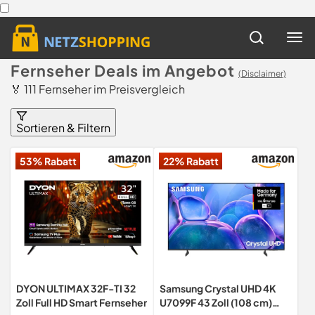
Fernseher Deals im Angebot
(Disclaimer)
🏅 111 Fernseher im Preisvergleich
Sortieren & Filtern
53% Rabatt
22% Rabatt
DYON ULTIMAX 32F-TI 32
Samsung Crystal UHD 4K
Zoll Full HD Smart Fernseher
U7099F 43 Zoll (108 cm)