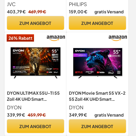
Fernseher mit Dolby Vision
Display mit Pixel Plus, Titan
JVC
PHILIPS
HDR, Dolby Atmos und
OS Plattform und Dolby
403,79 €
469,99 €
159,00 €
gratis Versand
Triple-Tuner, LED TV LT-
Digital Sound - Funktioniert
65VU7555
mit Alexa und Google
ZUM ANGEBOT
ZUM ANGEBOT
Sprachassistent
26% Rabatt
DYON ULTIMAX 55U-TI 55
DYON Movie Smart 55 VX-2
Zoll 4K UHD Smart
55 Zoll 4K UHD Smart
Fernseher mit HDR10
Fernseher mit HDR10
DYON
DYON
339,99 €
459,99 €
349,99 €
gratis Versand
ZUM ANGEBOT
ZUM ANGEBOT