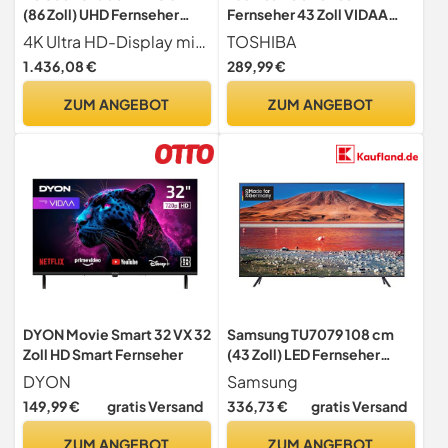
(86 Zoll) UHD Fernseher
Fernseher 43 Zoll VIDAA
(Active HDR, 120 Hz, Smart
Smart TV mit 4K UHD
4K Ultra HD-Display mit Direct-LED; 218 cm (86 Zoll) Bildschirmdiagonale, Außenmaße (ohne Standfuß) 192,7 x 110,4 x 5,99 cm, VESA Norm 600 x 400 mm
TOSHIBA
TV) [Modelljahr 2023]
Auflösung
1.436,08 €
289,99 €
ZUM ANGEBOT
ZUM ANGEBOT
DYON Movie Smart 32 VX 32
Samsung TU7079 108 cm
Zoll HD Smart Fernseher
(43 Zoll) LED Fernseher
(Ultra HD, HDR 10+, Triple
DYON
Samsung
Tuner, Smart TV)
149,99 €
gratis Versand
336,73 €
gratis Versand
[Modelljahr 2020]
ZUM ANGEBOT
ZUM ANGEBOT