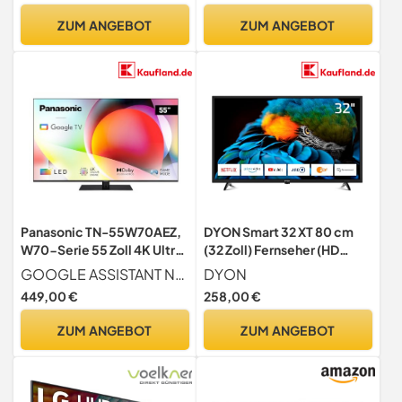
HDR Immersive, AI 4K
ZUM ANGEBOT
ZUM ANGEBOT
Upscaler, Dolby MS12, DTS
X, Sprachsteuerung [2025]
Panasonic TN-55W70AEZ,
DYON Smart 32 XT 80 cm
W70-Serie 55 Zoll 4K Ultra
(32 Zoll) Fernseher (HD
HD LED Smart TV, 2024,
Smart TV, HD Triple Tuner
GOOGLE ASSISTANT Navigieren Sie mühelos durch Ihren UHD LED Fernseher mit Google Assistant, sodass Sie schnell Apps, Sendungen, Filme und Streams finden und Ihr Smart Home verwalten können nur mit Ihrer Stimme
DYON
Google Assistant,
(DVB-C/-S2/-T2), Prime
449,00 €
258,00 €
Chromecast, Dolby Vision
Video, Netflix & HbbTV)
& Atmos, Gaming-Modus,
[Modelljahr 2022], Schwarz
ZUM ANGEBOT
ZUM ANGEBOT
Bluetooth, für EIN
außergewöhnliches
visuelles Erlebnis