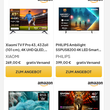
Xiaomi TV F Pro 43, 43 Zoll
PHILIPS Ambilight
(101 cm), 4K UHD QLED,
55PUS8200 4K LED Smart
Smart TV, Fire OS8, Triple
TV - 55 Zoll Display mit Pixel
XIAOMI
PHILIPS
Tuner DVB-
Precise Ultra HD, Titan OS,
269,00 €
gratis Versand
399,00 €
gratis Versand
C/S/S2/T/T2,HDR10+,
Dolby Vision und Dolby
MEMC, Sprachsteuerung
Atmos Sound, 2025
ZUM ANGEBOT
ZUM ANGEBOT
mit Alexa, 2GB+32GB,
Kompatibel mit Apple
AirPlay