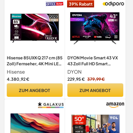
39% Rabatt
Hisense 85UXKQ 217 cm (85
DYON Movie Smart 43 VX
Zoll) Fernseher, 4K Mini LED
43 Zoll Full HD Smart
ULED, Smart TV, HDR10+,
Fernseher
Hisense
DYON
Dolby Vision IQ, Triple
4.380,92 €
229,95 €
379,99 €
Tuner, 144 Hz (VRR), Airplay,
Alexa Built-in, Dolby
ZUM ANGEBOT
ZUM ANGEBOT
Atmos, Anthrazit (2023)