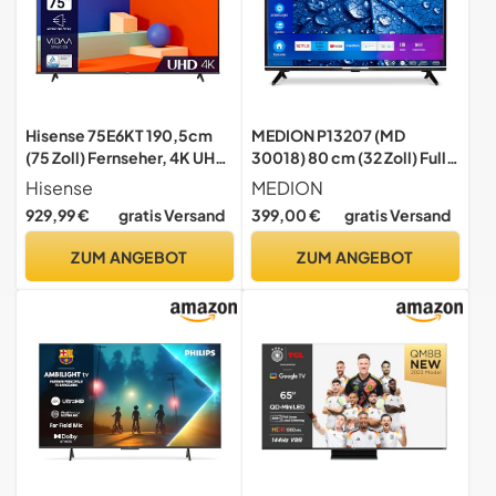
Hisense 75E6KT 190,5cm
MEDION P13207 (MD
(75 Zoll) Fernseher, 4K UHD,
30018) 80 cm (32 Zoll) Full
LED, Smart TV, HDR, Dolby
HD Fernseher (Smart-TV,
Hisense
MEDION
Vision, Triple Tuner DVB-
HDR, Netflix, Prime Video,
929,99 €
gratis Versand
399,00 €
gratis Versand
C/S/S2/T/T2, WiFi,
PVR, Bluetooth, Triple Tuner
Bluetooth, Alexa Built-In,
Receiver)
ZUM ANGEBOT
ZUM ANGEBOT
Hotel Mode [2023],
schwarz