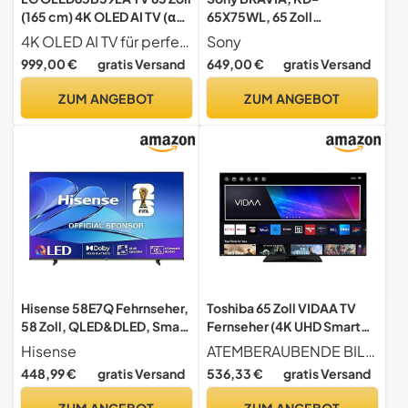
(165 cm) 4K OLED AI TV (α8
65X75WL, 65 Zoll
Gen2 4K AI Prozessor,
Fernseher, LED, 4K HDR,
4K OLED AI TV für perfektes Schwarz und satte Farben
Sony
webOS 25, 120Hz)
Google TV, Smart TV, Works
999,00 €
gratis Versand
649,00 €
gratis Versand
[Modelljahr 2025]
with Alexa, BRAVIA CORE,
HDMI 2.1, Gaming-Menü
ZUM ANGEBOT
ZUM ANGEBOT
mit ALLM
Hisense 58E7Q Fehrnseher,
Toshiba 65 Zoll VIDAA TV
58 Zoll, QLED&DLED, Smart
Fernseher (4K UHD Smart
TV, Game Mode Plus,
TV, HDR Dolby Vision,
Hisense
ATEMBERAUBENDE BILDER Erleben Sie gestochen scharfe Inhalte in brillanter 4K-Ultra-HD-Auflösung. Die Kombination aus Dolby Vision HDR 10, TRU Resolution und Micro Dimming liefern besonders kontrastreiche Aufnahmen mit einer lebensechten Farbgebung und beeindruckender Detailschärfe. Ihr Fernseherlebnis wird dadurch umwerfend realistisch.
Filmaker Mode, Dolby
Triple-Tuner, Bluetooth,
448,99 €
gratis Versand
536,33 €
gratis Versand
Vision Atmos, HDR10, HLG,
Dolby Audio)
4K HDR Immersive, AI 4K
65UV3463DAW
ZUM ANGEBOT
ZUM ANGEBOT