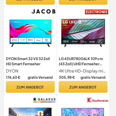
DYON Smart 32 VX 32 Zoll
LG 43UR78006LK 109 cm
HD Smart Fernseher
(43 Zoll) UHD Fernseher
(Active HDR, 60 Hz, Smart
DYON
4K Ultra HD-Display mit Direct-LED; 109 cm (43 Zoll) Bildschirmdiagonale
TV) [Modelljahr 2023]
176,63 €
gratis Versand
305,98 €
gratis Versand
ZUM ANGEBOT
ZUM ANGEBOT