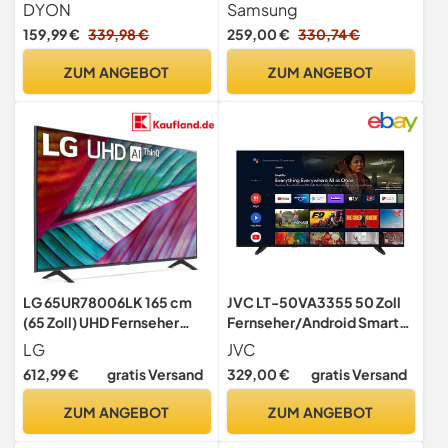
LED, Optimiert für Fussball
DYON
Samsung
und Gaming, Prozessor 4K,
159,99 €
339,98 €
259,00 €
330,74 €
AI Upscaling, SmartThings,
Knox Security, Smart TV,
ZUM ANGEBOT
ZUM ANGEBOT
2025
LG 65UR78006LK 165 cm
JVC LT-50VA3355 50 Zoll
(65 Zoll) UHD Fernseher
Fernseher/Android Smart
(Active HDR, 60 Hz, Smart
TV (4K Ultra HD, HDR Dolby
LG
JVC
TV) [Modelljahr 2023]
Vision, Triple-Tuner,
612,99 €
gratis Versand
329,00 €
gratis Versand
Bluetooth, Dolby Atmos)
[2023], Schwarz
ZUM ANGEBOT
ZUM ANGEBOT