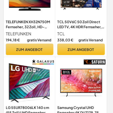
TELEFUNKEN XH32N750M
TCL 50V6C 50 Zoll Direct
Fernseher, 32 Zoll, HD-
LED TV, 4K HDR Fernseher,
Ready LED TV mit 800 Mm
Smart TV mithilfe von
TELEFUNKEN
TCL
Bildschirmdiagonale und
Google TV (Dolby Audio,
194,18 €
gratis Versand
338,03 €
gratis Versand
Integriertem Triple-Tuner,
Motion Clarity, Kompatibel
Schwarz, 2024
mit Google Assistant &
ZUM ANGEBOT
ZUM ANGEBOT
Alexa)
LG 55UR78006LK 140 cm
Samsung Crystal UHD
(55 Zoll) UHD Fernseher
Fernseher 4K DU7179, 75