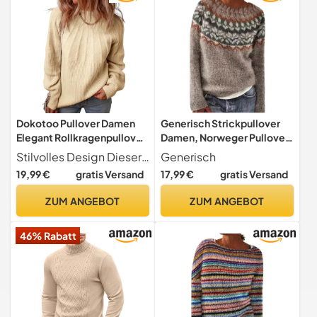
Sweatshirt Lose
Dokotoo Pullover Damen
Generisch Strickpullover
Elegant Rollkragenpullover
Damen, Norweger Pullover
Grobstrick Oversized
Damen Elegant
Stilvolles Design Dieser Pullover verfügt über ein stilvolles Stehkragen-Design, eine zeitlose Unifarbe und ein strukturiertes Rippenstrickmuster, was eine anspruchsvolle und vielseitige Ergänzung für Ihre Garderobe bietet
Generisch
Strickpullover Warm Herbst
Winterpullover
19,99 €
gratis Versand
17,99 €
gratis Versand
Winter Oberteile Pulli
Strickpullover Warm
Sweater, beige, L
Langarm Norwegerpullover
ZUM ANGEBOT
ZUM ANGEBOT
Pulli Original Oversize
Damenpullover
46% Rabatt
Sweatpullover Island
Herbst Winter