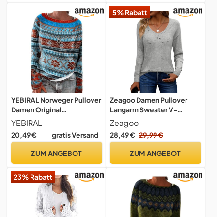
Damenpullover
gestreift,XXL
5% Rabatt
Rollkragenpullover, Beige
YEBIRAL Norweger Pullover
Zeagoo Damen Pullover
Damen Original
Langarm Sweater V-
Weihnachten Pullover
Ausschnitt Strickpullover
YEBIRAL
Zeagoo
Winter Kaschmir Pullis
Elegant Pulli Loose
20,49 €
gratis Versand
28,49 €
29,99 €
Langarm Oberteile Elegant
Häkelpullover Oberteil für
Rundhals Casual Warm
Herbst Winter Hellgrau L
ZUM ANGEBOT
ZUM ANGEBOT
Winterpullover
Strickpullover Jumpers
23% Rabatt