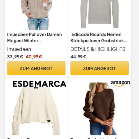
Imuedaen Pullover Damen
Indicode Ricardo Herren
Elegant Winter
Strickpullover Grobstrick
Rollkragenpullover
Pullover mit abgesetztem
Imuedaen
DETAILS & HIGHLIGHTS Grobstrickpullover aus reiner Baumwolle, angenehm weicher Tragekomfort, Kunstleder-Patch am unteren linken Saum, gerippter Abschlussbund sowie Ärmelbündchen, abgesetztes Strickmuster im Körperbereich
Strickpullover
Strickmuster, Größe:XXL,
33,99 €
40,99 €
44,99 €
Grobstrickpullover Casual
Farbe:Light Grey Mix (913)
Lose Langarm Pulli
ZUM ANGEBOT
ZUM ANGEBOT
Oberteile (A Khaki, L)