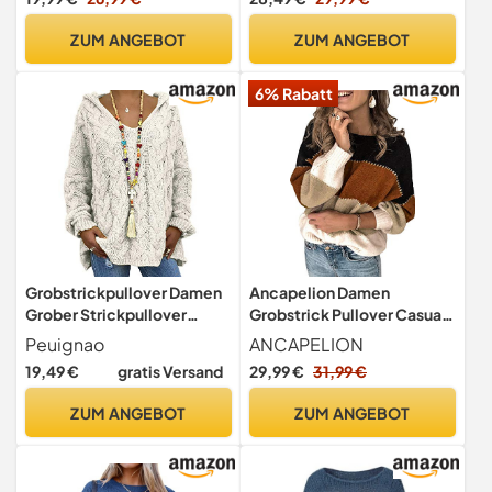
Silbergrau M
ZUM ANGEBOT
ZUM ANGEBOT
6% Rabatt
Grobstrickpullover Damen
Ancapelion Damen
Grober Strickpullover
Grobstrick Pullover Casual
Damen Oversize Stricken
Stricken Sweater Lange
Peuignao
ANCAPELION
Pullover Strick Damen
Ärmel Pulli Farbblock
19,49 €
gratis Versand
29,99 €
31,99 €
Zopfstrick Zopfmuster
Sweatshirt Elegant Jumper
Strickpulli Damen Hoody
Rundhals Lose Oberteile
ZUM ANGEBOT
ZUM ANGEBOT
Pullover Hoodie Damen
Herbst Winter Outwear für
Pullis Frauen
Frauen,A-schwarz,S
Kapuzenpullover Beige 3XL