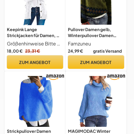
Keepink Lange
Pullover Damen gelb,
Strickjacken für Damen, mit
Winterpullover Damen
Taschen,
Warm Elegant Winter
Größenhinweise Bitte beachte vor der Bestellung die linke Größentabelle im Produktbild oder die Anweisungen (evtl. nicht in deutscher Sprache). Es sind asiatische Größen, die in der Regel kleiner ausfallen als EU-Größen. Wenn du eine lockerere Passform wünschst, empfiehlt es sich, 1 oder 2 Größen größer als üblich zu wählen. - Wir danken für deine Unterstützung.
Famzuneu
Grobstrickpullover,
Kaschmir Pullover Große
18,00 €
23,31 €
24,99 €
gratis Versand
langärmelig, Knopf-Top,
Größen Sweatshirt mit
lockere Strickware,
Aufdruck Rundhals Bequem
ZUM ANGEBOT
ZUM ANGEBOT
gerippt, leichte Jacke,
Wollpullover Langarm
Damenmäntel, Übergröße
Strickpullover Casual
36-50, 1 x Weiß, 44
Wollpulli
Strickpullover Damen
MAGIMODAC Winter