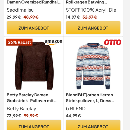
Damen Oversized Rundhals
Rollkragen Batwing
Strickpullover Langarm
Langarm Lockerer
Saodimallsu
STOFF 100% Acryl. Dieser gestrickte Pullover hat weichen, hautfreundlichen und leichten Stoff sowie gute Elastizität, was ihn zu einem lässigen Strickpullover für Frauen macht, der an kalten Morgen, im Frühling, Herbst oder Winter getragen werden kann. Der oversize Pullover ist bequem, warm, locker und leger und somit perfekt für alle Jahreszeiten.
Zopfmuster Grobstrick Pulli
Oversize-Pullover
29,99 €
48,99 €
14,97 €
32,97 €
Tops Einfarbig Casual
Gestrickter
Winter Oberteile Weiß M
Grobstrickpullover
ZUM ANGEBOT
ZUM ANGEBOT
Oberteile für den Winter,
Medium Khaki
26% Rabatt
Betty Barclay Damen
Blend BHTjorben Herren
Grobstrick-Pullover mit
Strickpullover, L, Dress
Pailletten 44, Light Maroon
Blues (194024)
Betty Barclay
b BLEND
73,99 €
99,99 €
44,99 €
ZUM ANGEBOT
ZUM ANGEBOT