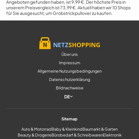
Angeboten gefunden haben, ist 9,99 €. Der höchste Preis in
unserem Preisvergleich ist 73,99 €. Aktuell haben wir 10 Shops
für Sie ausgesucht, um Grobstrickpullover zu kaufen.
Über uns
Impressum
Allgemeine Nutzungsbedingungen
Datenschutzerklärung
Bildnachweise
DE
Sitemap
Auto & Motorrad
Baby & Kleinkind
Baumarkt & Garten
Beauty & Drogerie
Bürobedarf & Schreibwaren
Elektronik