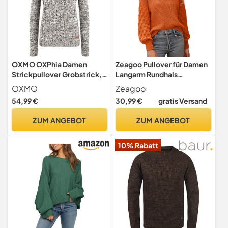
OXMO OXPhia Damen
Zeagoo Pullover für Damen
Strickpullover Grobstrick,
Langarm Rundhals
2XL, Coffee BEA (795973)
Strickpullover Basic Winter
OXMO
Zeagoo
Warme Pullover Sweatshirt
54,99 €
30,99 €
gratis Versand
Grobstrickpullover Pullis M
ZUM ANGEBOT
ZUM ANGEBOT
10% Rabatt