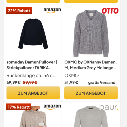
22% Rabatt
someday Damen Pullover |
OXMO by OXNanny Damen,
Strickpullover TARIKA
M, Medium Grey Melange
Loose aus 100%
(201146)
Rückenlänge ca. 56 cm in Größe 36
OXMO
Baumwolle Ocean, 40
69,99 €
89,99 €
31,99 €
gratis Versand
ZUM ANGEBOT
ZUM ANGEBOT
17% Rabatt