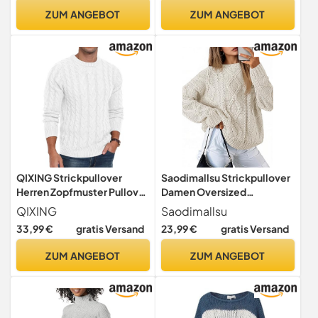
ZUM ANGEBOT
ZUM ANGEBOT
QIXING Strickpullover
Saodimallsu Strickpullover
Herren Zopfmuster Pullover
Damen Oversized
Rundhals Lässiger Langarm
Grobstrick Zopfstrick
QIXING
Saodimallsu
Grobstrick Sweater Pulli
Pullover Rundhals Langarm
33,99 €
gratis Versand
23,99 €
gratis Versand
mit Rippenbündchen (C
Einfarbig Oberteile Elegant
Weiß, L)
Cable Knit Pulli Casual Lose
ZUM ANGEBOT
ZUM ANGEBOT
Winter Sweatshirt Beige S