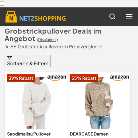
Grobstrickpullover Deals im
Angebot
(Disclaimer)
🏅 66 Grobstrickpullover im Preisvergleich
Sortieren & Filtern
39% Rabatt
55% Rabatt
Saodimallsu Pullover
DEARCASE Damen