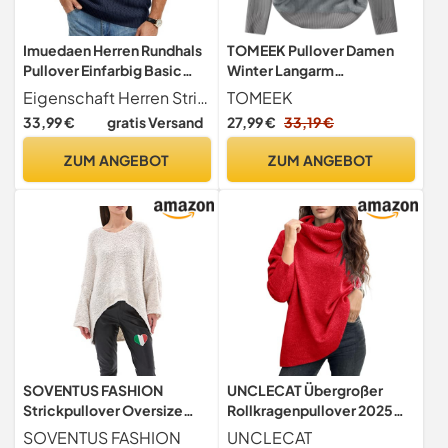
Imuedaen Herren Rundhals
TOMEEK Pullover Damen
Pullover Einfarbig Basic
Winter Langarm
Strickpullover mit
Rundhalsausschnitt
Eigenschaft Herren Strickpullover, klassischen Rundhalsausschnitt, Langarm, Einfarbig, Grobstrick, Warm Winterpullover
TOMEEK
Rundhalsausschnitt
Longpullover für Damen
33,99 €
gratis Versand
27,99 €
33,19 €
Grobstrick Pulli Langarm
Elegant Thermo
Winterpullover Warm
Grobstrickpullover
ZUM ANGEBOT
ZUM ANGEBOT
Sweater (Marine, XL)
Sweateshirt Essentials
Strickpullover Lässig
Sweater(Grau,M)
SOVENTUS FASHION
UNCLECAT Übergroßer
Strickpullover Oversize
Rollkragenpullover 2025
lang grobmaschig Pullover
Herbst Winter Langarm
SOVENTUS FASHION
UNCLECAT