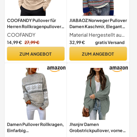
COOFANDY Pullover für
JIABAOZ Norweger Pullover
Herren Rollkragenpullover
Damen Kaschmir, Eleganter
Winterpullover mit Kragen
Bunter Strickpullover,
COOFANDY
Material Hergestellt aus weichem, leichtem Stoff (55 % Baumwolle, 45 % Polyester), angenehm zu tragen, hautfreundlich, atmungsaktiv und bequem. Größentipp Schmale Passform wenn Sie eine lockerere Passform bevorzugen, empfehlen wir, eine Größe größer zu wählen
Pullover Dünn Sweater
Weicher Wollpullover mit
14,99 €
27,99 €
32,99 €
gratis Versand
Turtleneck Strickpullover
Rundhals und Langarm,
Grobstrickpullover Beige L
Warmes Herbst-Winter
ZUM ANGEBOT
ZUM ANGEBOT
Outfit in Großen Größen
(M,Rainbow Stripes)
Damen Pullover Rollkragen,
Jhsnjnr Damen
Einfarbig
Grobstrickpullover, vorne
Rollkragenpullover
offen, lange