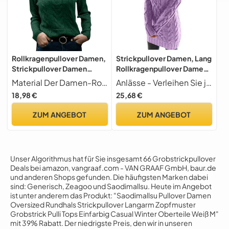
Rollkragenpullover Damen,
Strickpullover Damen, Lang
Strickpullover Damen
Rollkragenpullover Damen
Cable Knit
Cable Grobstrick Pullover
Material Der Damen-Rollkragenpullover Ist Aus Hautfreundlichem Strickmaterial Gefertigt (Leicht, Weich, Bequem Und Warm)
Anlässe - Verleihen Sie jedem Festtag einen besonderen Glanz! Unser Kleidungsstück besticht durch elegante Details und einen Hauch von festlicher Eleganz, die Sie auf Weihnachtsfeiern, Silvestergalas oder festlichen Diners hervorstechen lässt.
Rollkragenpullover
Warm Strickpullover
18,98 €
25,68 €
Oversize Langarm Pullover
Elegant Langarm Pulli
Winter Warm
Oversize Alpaka Kleider
ZUM ANGEBOT
ZUM ANGEBOT
Grobstrickpullover Pulli
Sweater Winter Hohe Taille
Casual Weich Jumper
Norweger-Pullover Casual
Sweater, S
WOL
Unser Algorithmus hat für Sie insgesamt 66 Grobstrickpullover
Deals bei amazon, vangraaf.com - VAN GRAAF GmbH, baur.de
und anderen Shops gefunden. Die häufigsten Marken dabei
sind: Generisch, Zeagoo und Saodimallsu. Heute im Angebot
ist unter anderem das Produkt: "Saodimallsu Pullover Damen
Oversized Rundhals Strickpullover Langarm Zopfmuster
Grobstrick Pulli Tops Einfarbig Casual Winter Oberteile Weiß M"
mit 39% Rabatt. Der niedrigste Preis, den wir in unseren