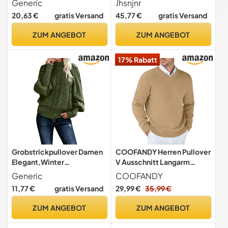
Generic
Jhsnjnr
Langarm Lose Elastisch
Laternenärmel, übergroße
20,63 €
gratis Versand
45,77 €
gratis Versand
Strickpullover Casual Warm
Strickwaren, graugrün, L
Vintage Grobstrick-
ZUM ANGEBOT
ZUM ANGEBOT
Pullover Damen Sweater
Lässig Outwear Warm
17% Rabatt
Oversized Strickpullover
Grobstrickpullover Damen
COOFANDY Herren Pullover
Elegant,Winter
V Ausschnitt Langarm
Rollkragenpullover Damen
Strickpulli Khaki L
Generic
COOFANDY
Strickpullover
11,77 €
gratis Versand
29,99 €
35,99 €
Oversize,Einfarbig
Sweatshirt Damen Schwarz
ZUM ANGEBOT
ZUM ANGEBOT
Langarm Lässiges Stricken
Pulli Sweater Oberteile für