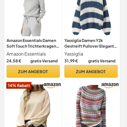
Amazon Essentials Damen
Yassiglia Damen Y2k
Soft Touch Trichterkragen
Gestreift Pullover Elegant
Zopfpullover Grau
Farbblock Strickpullover
Amazon Essentials
Yassiglia
Heidekraut XX-Large
Oversize Gestrickt
24,58 €
gratis Versand
31,99 €
gratis Versand
Sweatshirt Herbst Winter
Langarm Lose Fit Top (Blau,
ZUM ANGEBOT
ZUM ANGEBOT
M)
14% Rabatt