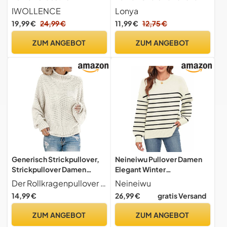
Strickpullover mit V
Winter Elegant Langarm
IWOLLENCE
Lonya
Ausschnitt Eleganter
Lose Grobstrickpullover
19,99 €
24,99 €
11,99 €
12,75 €
Winter Pulli Langarm
Gestrickt Rundhals Pulli
Maschenpullover Weicher
Casual Warm Oberteile
ZUM ANGEBOT
ZUM ANGEBOT
Damenpullover (Creme, M)
Tops Burgundy,M
Generisch Strickpullover,
Neineiwu Pullover Damen
Strickpullover Damen
Elegant Winter
Pullover elegant
Rollkragenpullover
Der Rollkragenpullover aus feiner Wolle hält an kühlen Herbst- und Wintertagen optimal warm Strickpullover ideal für den täglichen Einsatz und passt zu verschiedenen Styles
Neineiwu
Winterpullover Casual
Strickpullover
14,99 €
26,99 €
gratis Versand
Strickpulli Herbst Winter
Grobstrickpullover Casual
Grobstrickpullover
Lose Langarm Pulli
ZUM ANGEBOT
ZUM ANGEBOT
Sweatshirt Pulli
Oberteile,weiß