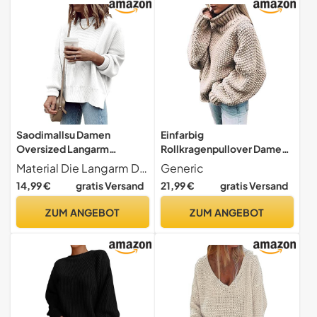
Herbst Winter Frauen
Saodimallsu Damen
Einfarbig
Oversized Langarm
Rollkragenpullover Damen,
Pullover Gerippter Rundhals
Pullover Damen Winter
Material Die Langarm Damenpullover bestehen aus super bequem und leichtem Material und gestalten Sie Ihren Kleiderschrank in Herbst und Winter.
Generic
Sweater Seitenschlitz
Elegant, Lose Casual
14,99 €
gratis Versand
21,99 €
gratis Versand
Strickpullover für Herbst
Tailliertes Langarm
und Winter Weiß XXL
Strickpullover Damen
ZUM ANGEBOT
ZUM ANGEBOT
Thermo Winterpullover
Frühling Herbst
Grobmaschig Pullover
Damen, Khaki 3XL