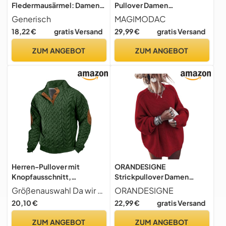
Fledermausärmel: Damen
Pullover Damen
Pullover Oversize
Strickpullover Rollkragen
Generisch
MAGIMODAC
Strickpullover, Gestrickte
Langarm Winterpullover
18,22 €
gratis Versand
29,99 €
gratis Versand
Pullis Elegant Tunika U-
Einfarbig Oversized
Boot Langarmshirt Knitted
Gestrickte Oberteile Lässig
ZUM ANGEBOT
ZUM ANGEBOT
Sweater Casual Sweatshirt
Locker Strickpulli Warm
Strickpulli Winterpullover
Grobstrickpullover Blau L
Herren-Pullover mit
ORANDESIGNE
Knopfausschnitt,
Strickpullover Damen
Grobstrick-Pullover,
Grobmaschig Oversize
Größenauswahl Da wir asiatische Größe sind, wird es ein wenig kleiner als die in Europa oder Großbritannien sein. Ich schlage vor, dass Sie eine Nummer größer als die Größe nehmen, die Sie normalerweise tragen. Es gibt Größenkarten in unseren Produktlinks. Bitte geben Sie eine Bestellung entsprechend der Größenkarte auf. Ich hoffe, Sie können die Größe wählen, die zu Ihnen passt.
ORANDESIGNE
Stehkragen, Strickwaren,
Winter Pullover Warm Lang
20,10 €
22,99 €
gratis Versand
Pullover, lässiger Outdoor-
Grobstrick Pulli Netz Häkel
Pullover, Knopfleiste vorne,
Grobstrickpullover Grob
ZUM ANGEBOT
ZUM ANGEBOT