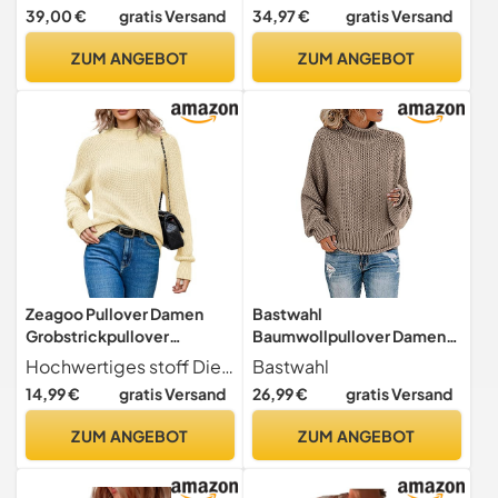
Damen Strick V-Ausschnitt
Grobstrickpullover,
39,00 €
gratis Versand
34,97 €
gratis Versand
Herbst Winter
Rot/Ausflug, einfarbig
Grobstrickpullover Pulli
(Getaway Solids), XX-Large
ZUM ANGEBOT
ZUM ANGEBOT
Damen, Made in Italy beige
Zeagoo Pullover Damen
Bastwahl
Grobstrickpullover
Baumwollpullover Damen
Strickpullover Elegant
Langarm - Grobstrick
Hochwertiges stoff Dieser Grobstrickpullover ist aus hochwertigem Strickstoff, sehr warm und angenehm zu tragen.
Bastwahl
Winter Rollkragenpullover
Casual Sweater Elegant
14,99 €
gratis Versand
26,99 €
gratis Versand
Langarm Sweatshirt Casual
Strickpullover Lässiges
Oversize Pulli Lässiges
Stricken Pulli Oberteile
ZUM ANGEBOT
ZUM ANGEBOT
Oberteile Gelb M
Warm Einfarbig
Wollpullover Pullover
Oversized Langarm