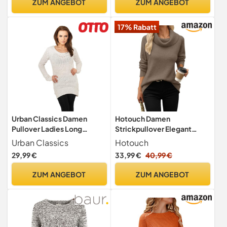
ZUM ANGEBOT
ZUM ANGEBOT
17% Rabatt
Urban Classics Damen
Hotouch Damen
Pullover Ladies Long
Strickpullover Elegant
Wideneck Sweater, Gr.
Stehkragen Pullover Herbst
Urban Classics
Hotouch
Small, Weiß (Offwhite 555)
Winter Grobstrickpullover
29,99 €
33,99 €
40,99 €
Dicker Feinstrickpullover
Khaki S
ZUM ANGEBOT
ZUM ANGEBOT