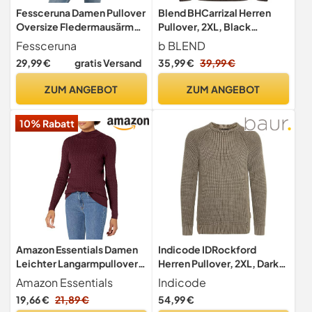
Fessceruna Damen Pullover
Blend BHCarrizal Herren
Oversize Fledermausärmel
Pullover, 2XL, Black
Strickpullover Grün XXL
(194007)
Fessceruna
b BLEND
29,99 €
gratis Versand
35,99 €
39,99 €
ZUM ANGEBOT
ZUM ANGEBOT
10% Rabatt
Amazon Essentials Damen
Indicode IDRockford
Leichter Langarmpullover
Herren Pullover, 2XL, Dark
Mit Zopfmuster,
Olive (644)
Amazon Essentials
Indicode
Burgunderrot, L
19,66 €
21,89 €
54,99 €