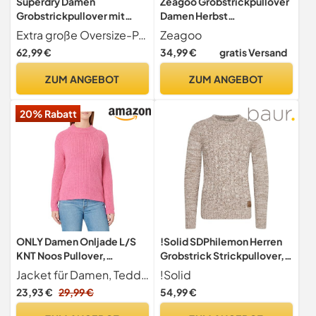
Superdry Damen
Zeagoo Grobstrickpullover
Grobstrickpullover mit
Damen Herbst
Zopfmuster
Rundhalsausschnitt Shirts
Extra große Oversize-Passform für einen lässigen Style
Zeagoo
Kokosnussmilch Weiß 38
62,99 €
34,99 €
gratis Versand
ZUM ANGEBOT
ZUM ANGEBOT
20% Rabatt
ONLY Damen Onljade L/S
!Solid SDPhilemon Herren
KNT Noos Pullover,
Grobstrick Strickpullover,
Strawberry Moon/Detail:w
2XL, Dune (5409)
Jacket für Damen, Teddyfell, Teddyjacke
!Solid
Melange, M EU
23,93 €
29,99 €
54,99 €