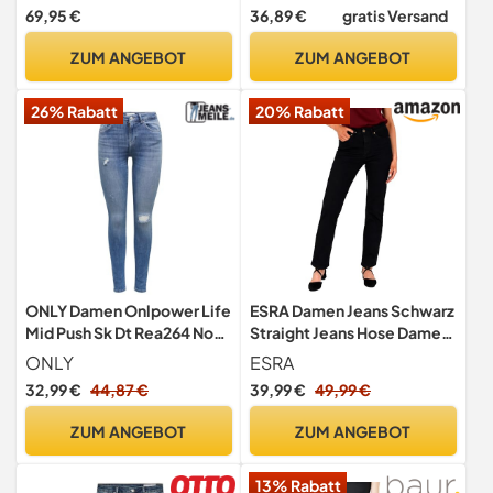
Taschen Jeanshose zum
69,95 €
36,89 €
gratis Versand
Anziehen Schlaghose
Jeans,Marineblau-XXL-31
ZUM ANGEBOT
ZUM ANGEBOT
26% Rabatt
20% Rabatt
ONLY Damen Onlpower Life
ESRA Damen Jeans Schwarz
Mid Push Sk Dt Rea264 Noos
Straight Jeans Hose Damen
Jeans, Medium Blue Denim,
G200
ONLY
ESRA
M / 30L EU
32,99 €
44,87 €
39,99 €
49,99 €
ZUM ANGEBOT
ZUM ANGEBOT
13% Rabatt