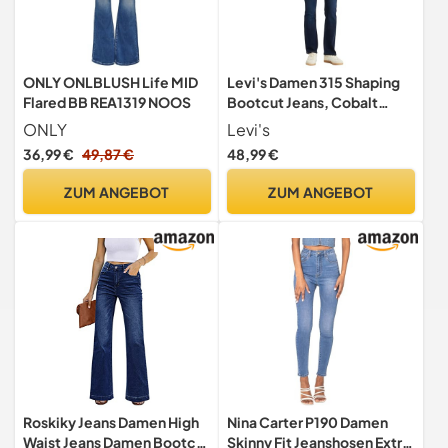
ONLY ONLBLUSH Life MID
Levi's Damen 315 Shaping
Flared BB REA1319 NOOS
Bootcut Jeans, Cobalt
Haze, Blau, 29W 30L
ONLY
Levi's
36,99 €
49,87 €
48,99 €
ZUM ANGEBOT
ZUM ANGEBOT
Roskiky Jeans Damen High
Nina Carter P190 Damen
Waist Jeans Damen Bootcut
Skinny Fit Jeanshosen Extra