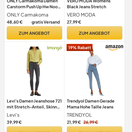
ONLY Carmakoma Damen
VERO MODA Womens
Carstorm Push Up Hw Noos
Black Jeans Stretch
Skinny Jeans, Schwarz
ONLY Carmakoma
VERO MODA
(Black), 46 EU
48,60 €
gratis Versand
27,99 €
ZUM ANGEBOT
ZUM ANGEBOT
19% Rabatt
Levi's Damen Jeanshose 721
Trendyol Damen Gerade
mit Stretch-Anteil, Skinny
Mama Hohe Taille Jeans
Fit, Schwarz (Clear Way),
Levi's
TRENDYOL
W28/L28
39,99 €
21,99 €
26,99 €