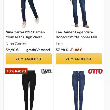
Nina Carter P216 Damen
Lee Damen Legendäre
Mom Jeans High Waist
Bootcut mittelhoher Taille
Jeanshosen Used-Look
Jeans, Rivers Edge, 38 Kurz
Nina Carter
Lee
Stretchjeans, Dunkelblau
39,90 €
gratis Versand
57,98 €
61,88 €
(P216-2), XL
ZUM ANGEBOT
ZUM ANGEBOT
10% Rabatt