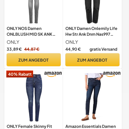
ONLY NOS Damen
ONLY Damen Onlemily Life
ONLBLUSH MID SK ANK
Hw Str Ank Dnm Nas997
RAW JNS REA0918 NOOS
Noos Jeans, Black Denim,
ONLY
ONLY
Skinny Jeans, per Pack Grau
27W / 32L EU
33,89 €
44,87 €
44,90 €
gratis Versand
(Grey Denim Grey Denim),
38/L32 (Herstellergröße:
ZUM ANGEBOT
ZUM ANGEBOT
M)
40% Rabatt
ONLY Female Skinny Fit
Amazon Essentials Damen