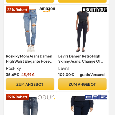
22% Rabatt
Roskiky Mom Jeans Damen
Levi's Damen Retro High
High Waist Elegante Hose
Skinny Jeans, Change Of
Bequeme Jeans Sommer
Plans, 27W / 30L
Roskiky
Levi's
Hellblau Baumwollhose
35,69 €
45,99 €
109,00 €
gratis Versand
Blau XL
ZUM ANGEBOT
ZUM ANGEBOT
29% Rabatt