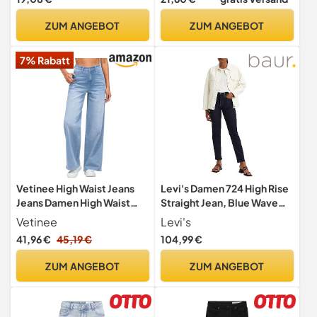
ZUM ANGEBOT
ZUM ANGEBOT
7% Rabatt
Vetinee High Waist Jeans
Levi's Damen 724 High Rise
Jeans Damen High Waist
Straight Jean, Blue Wave
Baggy Meeresblau Größe
Rinse, 32W / 32L
Vetinee
Levi's
Large Passt EU Größe 42 bis
41,96 €
45,19 €
104,99 €
EU Größe 44
ZUM ANGEBOT
ZUM ANGEBOT