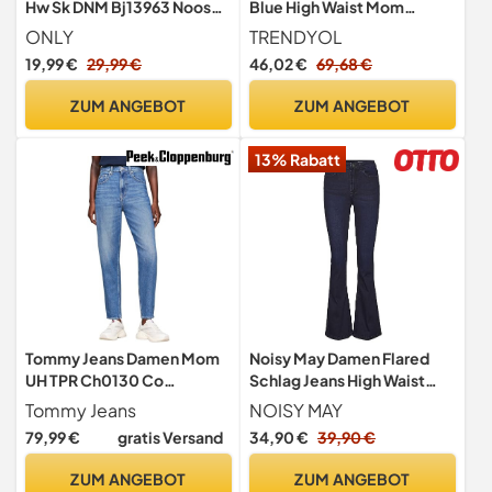
Hw Sk DNM Bj13963 Noos
Blue High Waist Mom
Jeans, Black Denim, M / 32L
Twoaw24je00076 Jeans,
ONLY
TRENDYOL
EU
Light Blue, 42 EU
19,99 €
29,99 €
46,02 €
69,68 €
ZUM ANGEBOT
ZUM ANGEBOT
13% Rabatt
Tommy Jeans Damen Mom
Noisy May Damen Flared
UH TPR Ch0130 Co
Schlag Jeans High Waist
Dw0dw19245 Konisch
Denim Stretch Hose Wide
Tommy Jeans
NOISY MAY
Zulaufend, Denim, 28W /
Vintage Pants NMSALLIE,
79,99 €
gratis Versand
34,90 €
39,90 €
30L EU
Farben:Dunkelblau,
Größe:31W / 32L
ZUM ANGEBOT
ZUM ANGEBOT