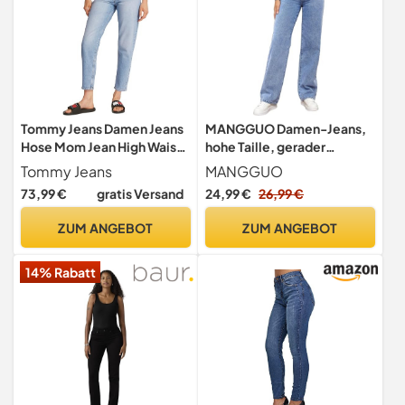
Tommy Jeans Damen Jeans
MANGGUO Damen-Jeans,
Hose Mom Jean High Waist,
hohe Taille, gerader
Blau (Denim Light),
Schnitt, gerade, Baggy,
Tommy Jeans
MANGGUO
28W/26L
breite Beine,
73,99 €
gratis Versand
24,99 €
26,99 €
schlankmachend, mit Allen
Hosen für Herbst und
ZUM ANGEBOT
ZUM ANGEBOT
Winter, elastisch, klassisch,
Denim（Hellblau, M）
14% Rabatt