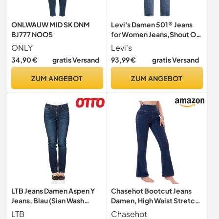
ONLWAUW MID SK DNM
Levi's Damen 501® Jeans
BJ777 NOOS
for Women Jeans,Shout Out
Stone,32W / 30L
ONLY
Levi's
34,90 €
gratis Versand
93,99 €
gratis Versand
ZUM ANGEBOT
ZUM ANGEBOT
LTB Jeans Damen Aspen Y
Chasehot Bootcut Jeans
Jeans, Blau (Sian Wash
Damen, High Waist Stretch
51597), 30W / 30L
Jeggings Damen mit 4
LTB
Chasehot