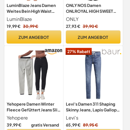
LuminBlaze Jeans Damen
ONLY NOS Damen
Weites Bein High Waist
ONLROYAL HIGH SWEET
Stretch Wide Leg Jeans mit
FLARED 600 NOOS Flared
LuminBlaze
ONLY
Doppelknopfverschluss –
Jeans,, per pack Schwarz
19,99 €
30,99 €
27,93 €
39,90 €
Vintage Loose Fit Denim
(Black Black), 42/L30
(Herstellergröße: XL)
ZUM ANGEBOT
ZUM ANGEBOT
27% Rabatt
Yehopere Damen Winter
Levi's Damen 311 Shaping
Fleece Gefüttert Jeans Slim
Skinny Jeans, Lapis Gallop,
Fit Warme Skinny High Waist
28W / 28L EU
Yehopere
Levi's
Denim Jeans, Schwarz
39,99 €
gratis Versand
65,99 €
89,95 €
formell, M