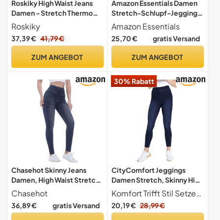
Roskiky High Waist Jeans
Amazon Essentials Damen
Damen - Stretch Thermo
Stretch-Schlupf-Jeggings
Leggings, Mom Jeans,
mit mittlerer Leibhöhe -
Roskiky
Amazon Essentials
Jeanshose - Dunkelblau M
Auslaufmodell, Dunkle
37,39 €
41,79 €
25,70 €
gratis Versand
Waschung, 44
ZUM ANGEBOT
ZUM ANGEBOT
30% Rabatt
Chasehot Skinny Jeans
CityComfort Jeggings
Damen, High Waist Stretch
Damen Stretch, Skinny High
Jeggings Damen mit 4
Waist Jeans Damen Bequem
Chasehot
Komfort Trifft Stil Setzen Sie ein Modestatement mit unseren stilvollen Jeggings für Damen. Aus dehnbarem Denim gefertigt, betonen unsere figurbetonten Damen Jeggings Ihre Kurven und sind gleichzeitig bequem zu tragen. Bleiben Sie modisch entspannt mit unseren Jeans Leggings von CityComfort!
Taschen Jeans Leggings
& Dehnbar (Indigo Blau, 40-
36,89 €
gratis Versand
20,19 €
28,99 €
Damen Jeanshose zum
42 EU)
Anziehen,Vintage Blau-L