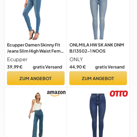
Ecupper Damen Skinny Fit
ONLMILA HW SK ANK DNM
Jeans Slim High Waist Femal
BJ13502-1 NOOS
Jeans Stretch Jeanshosen
Ecupper
ONLY
Hellblau-1 Knopf L
39,99 €
gratis Versand
44,90 €
gratis Versand
ZUM ANGEBOT
ZUM ANGEBOT