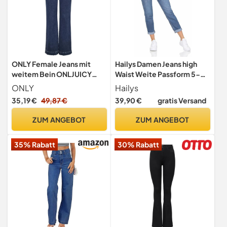
ONLY Female Jeans mit
Hailys Damen Jeans high
weitem Bein ONLJUICY
Waist Weite Passform 5-
Hohe Taille Weiter
Pockets leichte Waschung,
ONLY
Hailys
Beinschnitt Jeans
Farben:Blau-2, Größe:L
35,19 €
49,87 €
39,90 €
gratis Versand
ZUM ANGEBOT
ZUM ANGEBOT
35% Rabatt
30% Rabatt