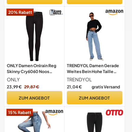
20% Rabatt
ONLY Damen Onlrain Reg
TRENDYOL Damen Gerade
Skinny Cry6060 Noos
Weites Bein Hohe Taille
Jeans, Black Denim, L EU
Jeans, Hellblau, 38 EU
ONLY
TRENDYOL
23,99 €
29,87 €
21,04 €
gratis Versand
ZUM ANGEBOT
ZUM ANGEBOT
15% Rabatt