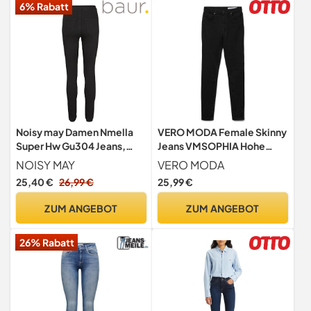
6% Rabatt
Noisy may Damen Nmella
VERO MODA Female Skinny
Super Hw Gu304 Jeans,
Jeans VMSOPHIA Hohe
Schwarz, M / 30
Taille Slim Fit Jeans
NOISY MAY
VERO MODA
25,40 €
26,99 €
25,99 €
ZUM ANGEBOT
ZUM ANGEBOT
26% Rabatt