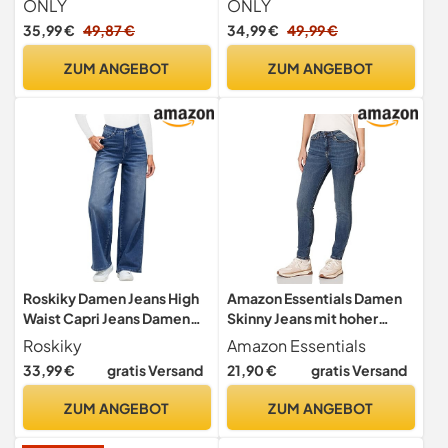
ONLY
ONLY
32L EU
| 5-Pocket Wide Leg
35,99 €
49,87 €
34,99 €
49,99 €
ONLJUICY, Farben:Blau,
Größe:30W / 30L, Z-
ZUM ANGEBOT
ZUM ANGEBOT
Länge:L30
Roskiky Damen Jeans High
Amazon Essentials Damen
Waist Capri Jeans Damen
Skinny Jeans mit hoher
Sommer Jeanshose High
Taille, mittlere Waschung,
Roskiky
Amazon Essentials
Waist Nightfall Blue L
46 lang
33,99 €
gratis Versand
21,90 €
gratis Versand
ZUM ANGEBOT
ZUM ANGEBOT