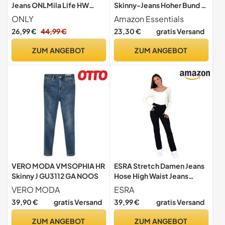
Jeans ONLMila Life HW
Skinny-Jeans Hoher Bund -
Ankle 29/30Dark Blue
Auslaufmodell, Dunkle
ONLY
Amazon Essentials
Denim, 15209155
Waschung, 46
26,99 €
44,99 €
23,30 €
gratis Versand
ZUM ANGEBOT
ZUM ANGEBOT
VERO MODA VMSOPHIA HR
ESRA Stretch Damen Jeans
Skinny J GU3112 GA NOOS
Hose High Waist Jeans
Damen Straight Leg Hose
VERO MODA
ESRA
bis Übergröße G300
39,90 €
gratis Versand
39,99 €
gratis Versand
ZUM ANGEBOT
ZUM ANGEBOT