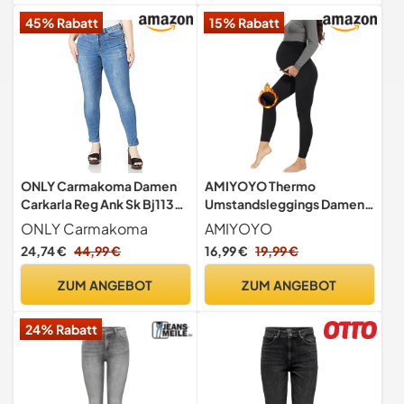
45% Rabatt
15% Rabatt
ONLY Carmakoma Damen
AMIYOYO Thermo
Carkarla Reg Ank Sk Bj11336
Umstandsleggings Damen
Noos Jeans, Medium Blue
Schwangerschaftsleggings
ONLY Carmakoma
AMIYOYO
Denim, 50 Große Größen EU
Schwarz
24,74 €
44,99 €
16,99 €
19,99 €
ZUM ANGEBOT
ZUM ANGEBOT
24% Rabatt