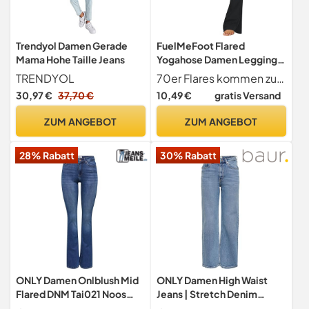
Trendyol Damen Gerade
FuelMeFoot Flared
Mama Hohe Taille Jeans
Yogahose Damen Leggings
High Waist Schlaghose
TRENDYOL
70er Flares kommen zurück in Stil Wenn Sie ein Fan von Flare-Hosen sind, wenn Sie nach Modevolle und komfortable Yogahose für Retro-Party suchen, wählen Sie bitte FuelMeFoot lange Bootleg Flared Leggings, wir haben feste Farben wie schwarz, weiß, braun und einzigartige goldene Leopard gedruckte Farben für Ihre Optionen.
Blickdicht Leggins Bootcut
30,97 €
37,70 €
10,49 €
gratis Versand
Jogginghose Jazzpants mit
Bauchkontrolle Fitness. 1
ZUM ANGEBOT
ZUM ANGEBOT
Pack-01-Schwarz M
28% Rabatt
30% Rabatt
ONLY Damen Onlblush Mid
ONLY Damen High Waist
Flared DNM Tai021 Noos
Jeans | Stretch Denim
Jeans, Dark Blue Denim, XL /
Weite Lockere Schlaghose