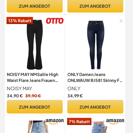
ZUM ANGEBOT
ZUM ANGEBOT
13% Rabatt
NOISY MAY NMSallie High
ONLY Damen Jeans
Waist Flare Jeans Frauen
ONLWAUW BJ581 Skinny Fit
Jeans schwarz W29L30
- Blau - Dark Blue Denim XS
NOISY MAY
ONLY
S M L XL, Größe:XL/32,
34,90 €
39,90 €
34,99 €
Farbvariante:Dark Blue
Denim 15272480
ZUM ANGEBOT
ZUM ANGEBOT
7% Rabatt