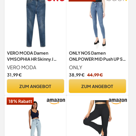
VERO MODA Damen
ONLY NOS Damen
VMSOPHIA HR Skinny J
ONLPOWER MID Push UP SK
GU3112 GA NOOS Jeans,
REA2981K NOOS Skinny
VERO MODA
ONLY
Medium Blue Denim, XL/34
Jeans, per Pack Blau (Light
31,99 €
38,99 €
44,99 €
Blue Denim Light Blue
Denim), 40/L34
ZUM ANGEBOT
ZUM ANGEBOT
(Herstellergröße: L)
18% Rabatt