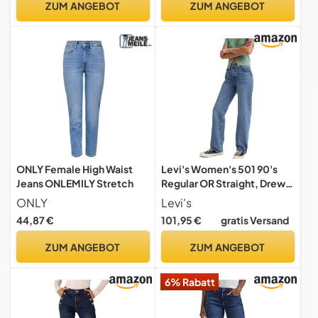
ZUM ANGEBOT
ZUM ANGEBOT
ONLY Female High Waist
Levi's Women's 501 90's
Jeans ONLEMILY Stretch
Regular OR Straight, Drew
Me In, 29W / 34L
ONLY
Levi's
44,87 €
101,95 €
gratis Versand
ZUM ANGEBOT
ZUM ANGEBOT
6% Rabatt