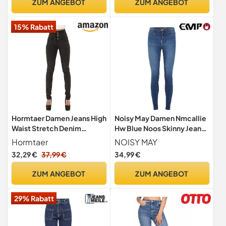
ZUM ANGEBOT
ZUM ANGEBOT
15% Rabatt
Hormtaer Damen Jeans High
Noisy May Damen Nmcallie
Waist Stretch Denim
Hw Blue Noos Skinny Jeans,
Jeanshosen für Damen
Dunkelblau, 31W / 32L EU
Hormtaer
NOISY MAY
Skinny Slim Fit Röhrenjeans
32,29 €
37,99 €
34,99 €
Bleistiftjean Lässige Pant
Strecken Schlank Stylische
ZUM ANGEBOT
ZUM ANGEBOT
Hosen (Schwarz, L)
29% Rabatt