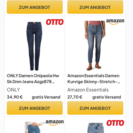
handgeriebener
ZUM ANGEBOT
ZUM ANGEBOT
Katzenschnurrhaarverlauf
hohe Elastizität Casual
Jeans(Light BlueL)
ONLY Damen Onlpaola Hw
Amazon Essentials Damen
Sk Dnm Jeans Azgz878
Kurvige Skinny-Stretch-
Noos, Blau (Dark Blue
Jeans mit Mittelhohem
ONLY
Amazon Essentials
Denim), M / 30L
Bund – Auslaufmodell,
34,90 €
gratis Versand
27,70 €
gratis Versand
Mittlere Waschung, 42
ZUM ANGEBOT
ZUM ANGEBOT