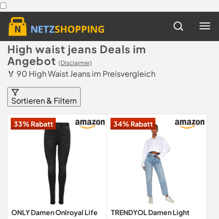
High waist jeans Deals im
Angebot
(Disclaimer)
🏅 90 High Waist Jeans im Preisvergleich
Sortieren & Filtern
33% Rabatt
34% Rabatt
ONLY Damen Onlroyal Life
TRENDYOL Damen Light