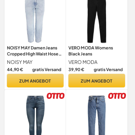
NOISY MAY Damen Jeans
VERO MODA Womens
Cropped High Waist Hose
Black Jeans
Denim Bleached Pants
NOISY MAY
VERO MODA
NMMONI, Farben:Hellblau,
44,90 €
gratis Versand
39,90 €
gratis Versand
Größe:31W / 32L,
Beinlänge:L32
ZUM ANGEBOT
ZUM ANGEBOT