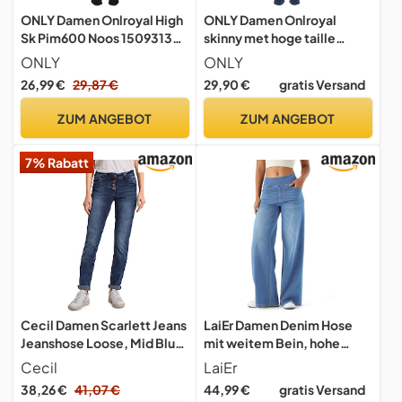
ONLY Damen Onlroyal High
ONLY Damen Onlroyal
Sk Pim600 Noos 15093134
skinny met hoge taille
Jeans, Schwarz, EU XL/32
Jeans, Medium Blue Denim,
ONLY
ONLY
38W / 30L EU
26,99 €
29,87 €
29,90 €
gratis Versand
ZUM ANGEBOT
ZUM ANGEBOT
7% Rabatt
Cecil Damen Scarlett Jeans
LaiEr Damen Denim Hose
Jeanshose Loose, Mid Blue
mit weitem Bein, hohe
Wash-Bronze, 31W x 30L
Taille, gerades Bein,
Cecil
LaiEr
lockere Passform,
38,26 €
41,07 €
44,99 €
gratis Versand
Unregelmäßiger