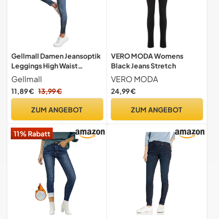
Gellmall Damen Jeansoptik
VERO MODA Womens
Leggings High Waist
Black Jeans Stretch
Jeggings Elastic Jeans
Gellmall
VERO MODA
Frauen Lange Skinny Hosen
11,89 €
13,99 €
24,99 €
Treggings Yogahose
Fitnesshose XL
ZUM ANGEBOT
ZUM ANGEBOT
11% Rabatt