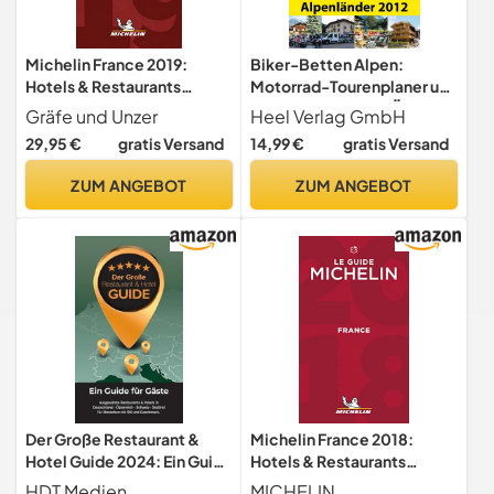
Michelin France 2019:
Biker-Betten Alpen:
Hotels & Restaurants
Motorrad-Tourenplaner und
(MICHELIN Hotelführer)
Hotelführer Alpen. Über
Gräfe und Unzer
Heel Verlag GmbH
400 Übernachtungstipps
29,95 €
gratis Versand
14,99 €
gratis Versand
ZUM ANGEBOT
ZUM ANGEBOT
Der Große Restaurant &
Michelin France 2018:
Hotel Guide 2024: Ein Guide
Hotels & Restaurants
für Gäste
(MICHELIN Hotelführer)
HDT Medien
MICHELIN