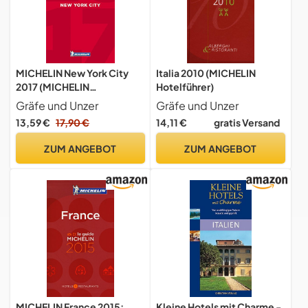
MICHELIN New York City
Italia 2010 (MICHELIN
2017 (MICHELIN
Hotelführer)
Hotelführer)
Gräfe und Unzer
Gräfe und Unzer
13,59 €
17,90 €
14,11 €
gratis Versand
ZUM ANGEBOT
ZUM ANGEBOT
MICHELIN France 2015:
Kleine Hotels mit Charme -