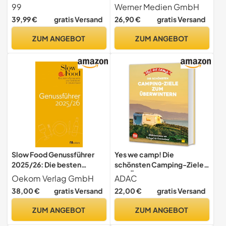
Oase wird Ihre). Ein
Jubiläumsausgabe 25 Jahre
99
Werner Medien GmbH
Bildband voll Inspiration,
– mit eBook und Scan-App
39,99 €
gratis Versand
26,90 €
gratis Versand
um traumhafte
Wellnessbereiche zu
ZUM ANGEBOT
ZUM ANGEBOT
erleben, zu gestalten und
Spas in Hotels zu planen
Slow Food Genussführer
Yes we camp! Die
2025/26: Die besten
schönsten Camping-Ziele
Restaurants und Gasthäuser
zum Überwintern (PiNCAMP
Oekom Verlag GmbH
ADAC
in Deutschland. Der
powered by ADAC)
38,00 €
gratis Versand
22,00 €
gratis Versand
Restaurantguide für
nachhaltige Gastronomie
ZUM ANGEBOT
ZUM ANGEBOT
mit regionaler,
biozertifizierter &