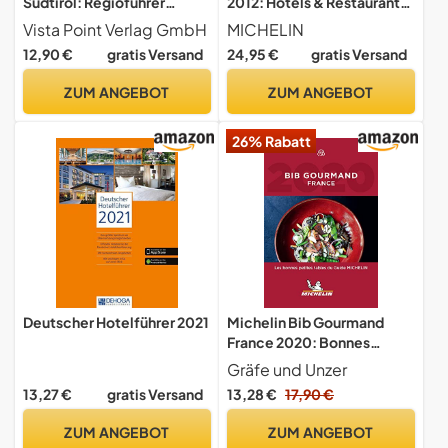
Südtirol: Regioführer
2012: Hotels & Restaurants
spezial (E-Book inside)
(MICHELIN Hotelführer)
Vista Point Verlag GmbH
MICHELIN
(1000 Places To See Before
12,90 €
gratis Versand
24,95 €
gratis Versand
You Die): 1000 Places To
See Before You Die. Die
ZUM ANGEBOT
ZUM ANGEBOT
besten Tipps & Highlights.
Mit Landkarte
26% Rabatt
Deutscher Hotelführer 2021
Michelin Bib Gourmand
France 2020: Bonnes
petites tables du guide
Gräfe und Unzer
Michelin (MICHELIN
13,27 €
gratis Versand
13,28 €
17,90 €
Hotelführer)
ZUM ANGEBOT
ZUM ANGEBOT