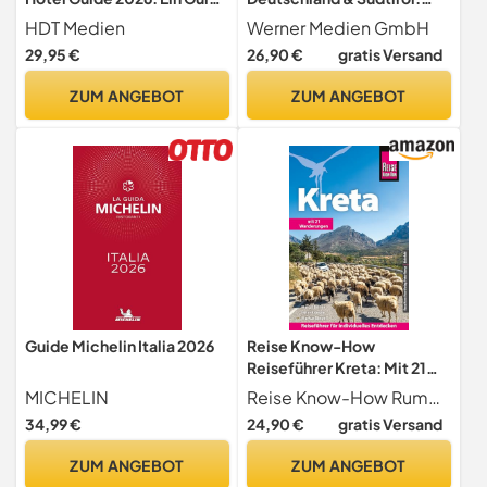
für Gäste
Alle Hotels für Wellness und
HDT Medien
Werner Medien GmbH
Gesundheit. Unabhängig
29,95 €
26,90 €
gratis Versand
getestet, ehrlich
empfohlen.
ZUM ANGEBOT
ZUM ANGEBOT
Guide Michelin Italia 2026
Reise Know-How
Reiseführer Kreta: Mit 21
Wanderungen
MICHELIN
Reise Know-How Rump GmbH
34,99 €
24,90 €
gratis Versand
ZUM ANGEBOT
ZUM ANGEBOT