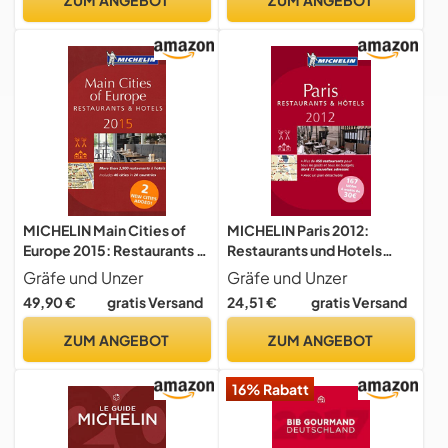
MICHELIN Main Cities of
MICHELIN Paris 2012:
Europe 2015: Restaurants &
Restaurants und Hotels
Hotels (MICHELIN
(MICHELIN Hotelführer)
Gräfe und Unzer
Gräfe und Unzer
Hotelführer)
49,90 €
gratis Versand
24,51 €
gratis Versand
ZUM ANGEBOT
ZUM ANGEBOT
16% Rabatt