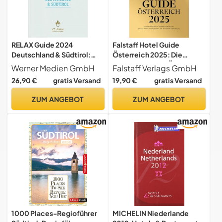
RELAX Guide 2024
Falstaff Hotel Guide
Deutschland & Südtirol:
Österreich 2025: Die
Jubiläumsausgabe 25 Jahre
besten Hotels in Östrreich,
Werner Medien GmbH
Falstaff Verlags GmbH
– Mit eBook und Scan-App
gekürt von 25.000 Travel
26,90 €
gratis Versand
19,90 €
gratis Versand
Club Mitgliedern und der
Falstaff Expertenjury.
ZUM ANGEBOT
ZUM ANGEBOT
1000 Places-Regioführer
MICHELIN Niederlande