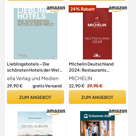
24% Rabatt
Lieblingshotels - Die
Michelin Deutschland
schönsten Hotels der Welt.
2024: Restaurants
Band 1
(MICHELIN Hotelführer
ella Verlag und Medien
MICHELIN
Deutschland)
29,90 €
gratis Versand
22,90 €
29,95 €
ZUM ANGEBOT
ZUM ANGEBOT