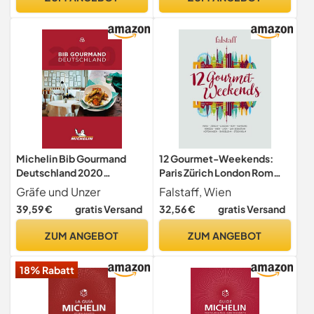
Michelin Bib Gourmand
12 Gourmet-Weekends:
Deutschland 2020
Paris Zürich London Rom
(MICHELIN Hotelführer)
Hamburg Venedig Wien
Gräfe und Unzer
Falstaff, Wien
Lyon San Sebastian
39,59 €
gratis Versand
32,56 €
gratis Versand
Kopenhagen Barcelona
Stockholm
ZUM ANGEBOT
ZUM ANGEBOT
18% Rabatt