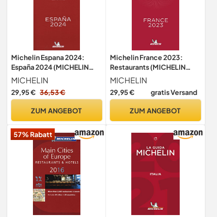
Michelin Espana 2024:
Michelin France 2023:
España 2024 (MICHELIN
Restaurants (MICHELIN
Hotelführer)
Hotelführer)
MICHELIN
MICHELIN
29,95 €
36,53 €
29,95 €
gratis Versand
ZUM ANGEBOT
ZUM ANGEBOT
57% Rabatt