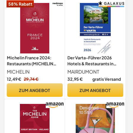
58% Rabatt
Michelin France 2024:
Der Varta-Führer 2026
Restaurants (MICHELIN
Hotels & Restaurants in
Hotelführer)
Deutschland (VARTA Hotel-
MICHELIN
MAIRDUMONT
und Restaurantführer)
12,49 €
29,74 €
32,95 €
gratis Versand
ZUM ANGEBOT
ZUM ANGEBOT