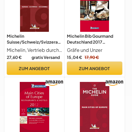
Michelin
Michelin Bib Gourmand
Suisse/Schweiz/Svizzera
Deutschland 2017
2019: Hotels & Restaurants
(MICHELIN Hotelführer)
Michelin, Vertrieb durch TRAVEL HOUSE MEDIA
Gräfe und Unzer
(MICHELIN Hotelführer)
27,60 €
gratis Versand
15,04 €
17,90 €
ZUM ANGEBOT
ZUM ANGEBOT