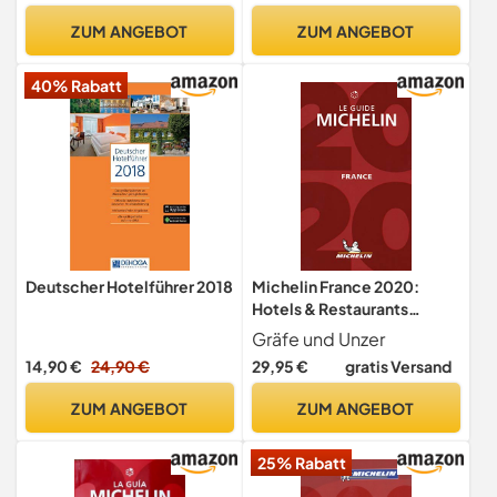
Regionen mit Tourentipps
ZUM ANGEBOT
ZUM ANGEBOT
... Sonderteil Niederlande.
In Zus.-Arb. m. rukka
40% Rabatt
Deutscher Hotelführer 2018
Michelin France 2020:
Hotels & Restaurants
(MICHELIN Hotelführer)
Gräfe und Unzer
14,90 €
24,90 €
29,95 €
gratis Versand
ZUM ANGEBOT
ZUM ANGEBOT
25% Rabatt