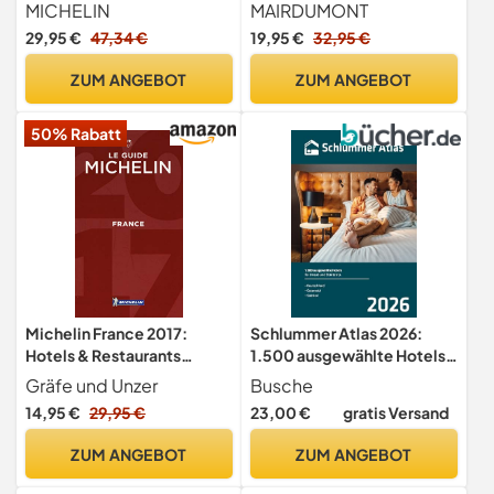
Deutschland (VARTA Hotel-
MICHELIN
MAIRDUMONT
und Restaurantführer)
29,95 €
47,34 €
19,95 €
32,95 €
ZUM ANGEBOT
ZUM ANGEBOT
50% Rabatt
Michelin France 2017:
Schlummer Atlas 2026:
Hotels & Restaurants
1.500 ausgewählte Hotels
(MICHELIN Hotelführer)
für Urlaub und Städtetrip
Gräfe und Unzer
Busche
14,95 €
29,95 €
23,00 €
gratis Versand
ZUM ANGEBOT
ZUM ANGEBOT