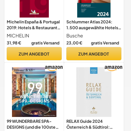
Michelin España & Portugal
Schlummer Atlas 2024:
2019: Hotels & Restaurants
1.500 ausgewählte Hotels
(MICHELIN Hotelführer)
für Urlaub und Städtetrip
MICHELIN
Busche
31,98 €
gratis Versand
23,00 €
gratis Versand
ZUM ANGEBOT
ZUM ANGEBOT
99 WUNDERBARE SPA-
RELAX Guide 2024
DESIGNS (und die 100ste
Österreich & Südtirol: