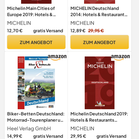
Michelin Main Cities of
MICHELIN Deutschland
Europe 2019: Hotels &
2014: Hotels & Restaurants
Restaurants (MICHELIN
(MICHELIN Hotelführer
MICHELIN
MICHELIN
Hotelführer)
Deutschland)
12,70 €
gratis Versand
12,89 €
29,95 €
ZUM ANGEBOT
ZUM ANGEBOT
Biker-Betten Deutschland:
Michelin Deutschland 2019:
Motorrad-Tourenplaner und
Hotels & Restaurants
Hotelführer Deutschland:
(MICHELIN Hotelführer
Heel Verlag GmbH
MICHELIN
Motorrad Tourenplaner. Die
Deutschland)
14,99 €
gratis Versand
29,95 €
gratis Versand
schönsten Motorrad-