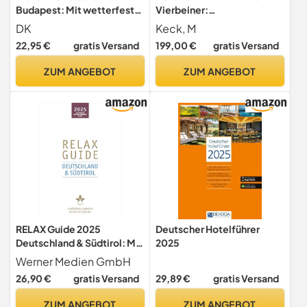
Budapest: Mit wetterfester
Vierbeiner:
Extra-Karte und
Gesamtausgabe
DK
Keck, M
detailreichen 3-D-
Deutschland, Österreich,
22,95 €
gratis Versand
199,00 €
gratis Versand
Illustrationen. Von
Schweiz, Südtirol und
Reisenden. Für Reisende.
ausgewählte Objekte in
ZUM ANGEBOT
ZUM ANGEBOT
Frankreich, Italien und
Spanien: Tierfreundliche
Unterkünfte
RELAX Guide 2025
Deutscher Hotelführer
Deutschland & Südtirol: Mit
2025
gratis eBook. Alle Hotels für
Werner Medien GmbH
Wellness und Gesundheit,
26,90 €
gratis Versand
29,89 €
gratis Versand
unabhängig getestet,
ehrlich empfohlen.
ZUM ANGEBOT
ZUM ANGEBOT