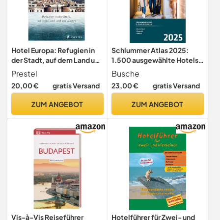
Hotel Europa: Refugien in
Schlummer Atlas 2025:
der Stadt, auf dem Land und
1.500 ausgewählte Hotels
am Wasser
für Urlaub und Städtetrip
Prestel
Busche
20,00 €
gratis Versand
23,00 €
gratis Versand
ZUM ANGEBOT
ZUM ANGEBOT
Vis-à-Vis Reiseführer
Hotelführer für Zwei- und