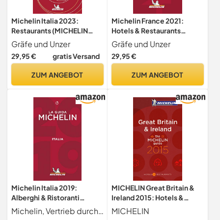
Michelin Italia 2023:
Michelin France 2021:
Restaurants (MICHELIN
Hotels & Restaurants
Hotelführer Deutschland)
(MICHELIN Hotelführer)
Gräfe und Unzer
Gräfe und Unzer
Taschenbuch – 8.
29,95 €
gratis Versand
29,95 €
Dezember 2022
ZUM ANGEBOT
ZUM ANGEBOT
Michelin Italia 2019:
MICHELIN Great Britain &
Alberghi & Ristoranti
Ireland 2015: Hotels &
(MICHELIN Hotelführer)
Restaurants (MICHELIN
Michelin, Vertrieb durch TRAVEL HOUSE MEDIA
MICHELIN
Hotelführer)