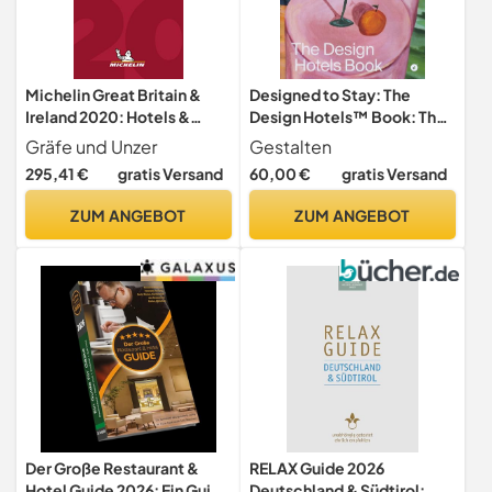
Michelin Great Britain &
Designed to Stay: The
Ireland 2020: Hotels &
Design Hotels™ Book: The
Restaurants (MICHELIN
Design Hotels(TM) Book
Gräfe und Unzer
Gestalten
Hotelführer)
295,41 €
gratis Versand
60,00 €
gratis Versand
ZUM ANGEBOT
ZUM ANGEBOT
Der Große Restaurant &
RELAX Guide 2026
Hotel Guide 2026: Ein Guide
Deutschland & Südtirol: