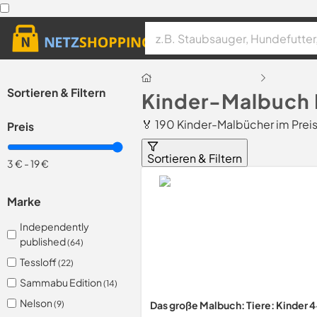
Sortieren & Filtern
Kinder-Malbuch 
🏅 190 Kinder-Malbücher im Prei
Preis
Sortieren & Filtern
3 €
-
19 €
Marke
Independently
published
(64)
Tessloff
(22)
Sammabu Edition
(14)
Nelson
(9)
Das große Malbuch: Tiere: Kinder 