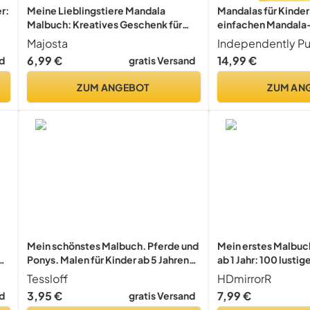
r:
Meine Lieblingstiere Mandala
Mandalas für Kinder
Malbuch: Kreatives Geschenk für
einfachen Mandala
Mädchen ab 7 Jahren: 50 niedliche
Majosta
Independently Pu
Tiermandalas mit positiven
6,99 €
14,99 €
d
gratis Versand
Affirmationen
ZUM ANGEBOT
ZUM AN
Mein schönstes Malbuch. Pferde und
Mein erstes Malbuch
ür
Ponys. Malen für Kinder ab 5 Jahren
ab 1 Jahr: 100 lustig
(Malbücher und -blöcke)
einfachen Zeichnun
Tessloff
HDmirrorR
zum Ausmalen. (Krit
3,95 €
7,99 €
d
gratis Versand