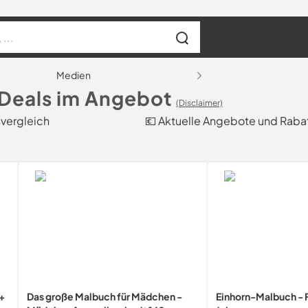
Medien
Deals im Angebot
(Disclaimer)
svergleich
💶 Aktuelle Angebote und Raba
4+
Das große Malbuch für Mädchen -
Einhorn-Malbuch - F