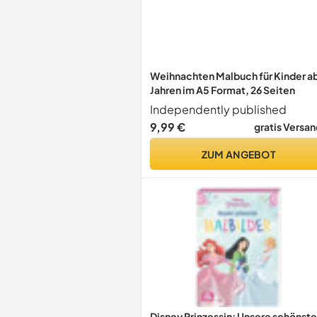
Weihnachten Malbuch für Kinder ab
Jahren im A5 Format, 26 Seiten
Independently published
9,99 €
gratis Versan
ZUM ANGEBOT
Disney Prinzessin: Unsere schönst