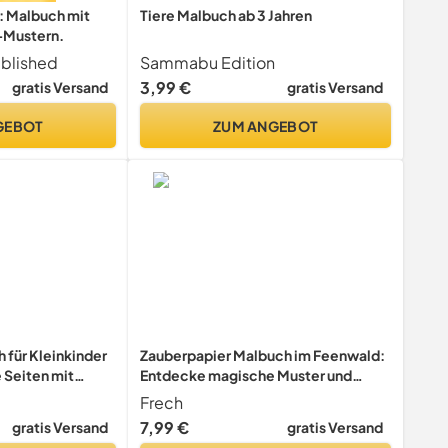
: Malbuch mit
Tiere Malbuch ab 3 Jahren
-Mustern.
blished
Sammabu Edition
3,99 €
gratis Versand
gratis Versand
GEBOT
ZUM ANGEBOT
 für Kleinkinder
Zauberpapier Malbuch im Feenwald:
e Seiten mit
Entdecke magische Muster und
gen für Kinder
versteckte Motive (Zauberpapier
Frech
zelbuch, Band 1)
Malbücher)
7,99 €
gratis Versand
gratis Versand