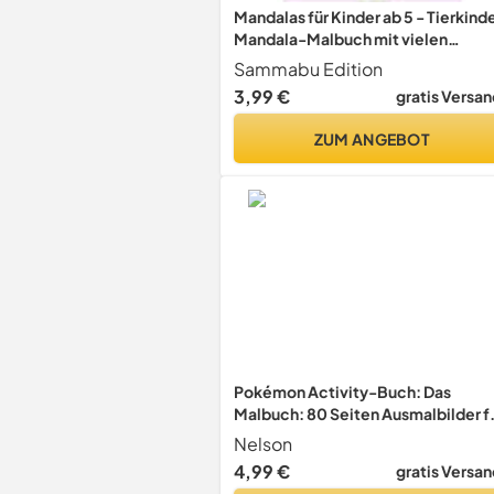
Mandalas für Kinder ab 5 - Tierkinde
Mandala-Malbuch mit vielen
niedlichen Tier-Motiven
Sammabu Edition
3,99 €
gratis Versan
ZUM ANGEBOT
Pokémon Activity-Buch: Das
Malbuch: 80 Seiten Ausmalbilder f
Jungen und Mädchen ab 6 Jahren
Nelson
4,99 €
gratis Versan