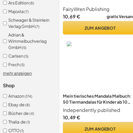
Ars Edition
(8)
FairyWren Publishing
Majosta
(7)
10,69 €
gratis Versan
Schwager & Steinlein
Verlag GmbH
(7)
ZUM ANGEBOT
Adrian &
Wimmelbuchverlag
GmbH
(5)
Carlsen
(5)
Frech
(5)
mehr anzeigen
Shop
Amazon
Mein tierisches Mandala Malbuch:
(174)
50 Tiermandalas für Kinder ab 10
Ebay.de
(8)
Jahren, Kreativität fördern mit dem
Independently published
Bücher.de
Mandala Malbuch für Kinder
(4)
10,49 €
Thalia.de
(1)
ZUM ANGEBOT
OTTO
(1)