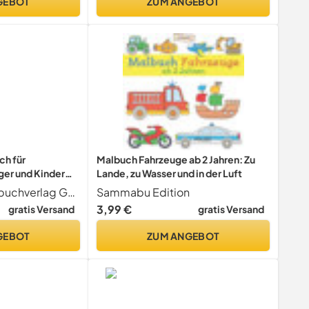
GEBOT
ZUM ANGEBOT
ch für
Malbuch Fahrzeuge ab 2 Jahren: Zu
er und Kinder
Lande, zu Wasser und in der Luft
ing) (Cozy
Adrian & Wimmelbuchverlag GmbH
Sammabu Edition
3,99 €
gratis Versand
gratis Versand
GEBOT
ZUM ANGEBOT