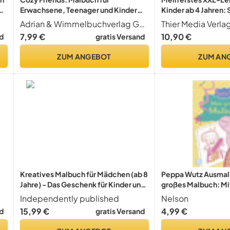
ve
Erwachsene, Teenager und Kinder
Kinder ab 4 Jahren:
(Cozy Spaces Coloring) (Cozy
Buchstaben, Zahlen
Adrian & Wimmelbuchverlag GmbH
Thier Media Verla
Malbücher, Band 7)
Formen lernen – das
7,99 €
10,90 €
d
gratis Versand
Malbuch zur ... – ide
aufgeweckte Kinder
ZUM ANGEBOT
ZUM AN
Kreatives Malbuch für Mädchen (ab 8
Peppa Wutz Ausmalb
Jahre) - Das Geschenk für Kinder und
großes Malbuch: Mit
Teenager: 50 entzückende Motive
Konturen und große
Independently published
Nelson
(Tiere, Pferde, verspielte Muster) zur
| Kinderbeschäftigu
15,99 €
4,99 €
d
gratis Versand
Zen-inspirierten Beschäftigung