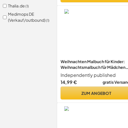
Thalia.de
(1)
Medimops DE
(Verkauf/outbound)
(1)
Weihnachten Malbuch für Kinder:
Weihnachtsmalbuch für Mädchen
und Jungen im Alter von 4-8 Jahren 
Independently published
Ausmalbuch mit 50 Weihnachts
14,99 €
gratis Versan
Motiven
ZUM ANGEBOT