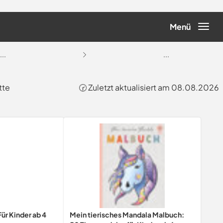
Menü
...
...
tte
🕝 Zuletzt aktualisiert am 08.08.2026
ür Kinder ab 4
Mein tierisches Mandala Malbuch: