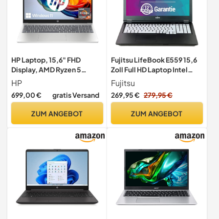
HP Laptop, 15,6" FHD
Fujitsu LifeBook E559 15,6
Display, AMD Ryzen 5
Zoll Full HD Laptop Intel
7520U, 16 GB DDR5 RAM,
Core i5-8265U@ bis zu 3,9
HP
Fujitsu
512 GB SSD, AMD Radeon-
GHz 16 GB 512 GB SSD mit
699,00 €
gratis Versand
269,95 €
279,95 €
Grafik, Windows 11 Home,
Windows 11 Pro & GRATIS
QWERTZ, Natural Silver Fast
Antiviren-Software inkl. 12
ZUM ANGEBOT
ZUM ANGEBOT
Charge
Monate Garantie