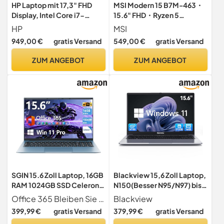
HP Laptop mit 17,3" FHD
MSI Modern 15 B7M-463・
Display, Intel Core i7-
15.6" FHD・Ryzen 5
1355U, 16 GB DDR4 RAM, 1
7430U・16GB RAM・512GB
HP
MSI
TB SSD, Intel Iris Grafik,
SSD・Win11 (0015HK-463)
949,00 €
gratis Versand
549,00 €
gratis Versand
Windows 11, QWERTZ,
Silber inkl. 25 GB Dropbox-
ZUM ANGEBOT
ZUM ANGEBOT
Speicher für 12 Monate
SGIN 15.6 Zoll Laptop, 16GB
Blackview 15,6 Zoll Laptop,
RAM 1024GB SSD Celeron
N150(Besser N95/N97) bis
Quad-Core (Up to 2.9GHz),
zu 3.6GHz, 16GB RAM
Office 365 Bleiben Sie sofort produktiv dieser Laptop umfasst ein kostenloses 365-Tage-Abonnement für Microsoft Office, sodass Sie vom ersten Tag an Dokumente bearbeiten, Tabellen erstellen und Präsentationen entwerfen können. Darüber hinaus stehen Ihnen voll funktionsfähige Type-C-, HDMI-, Gigabit-RJ45- und mehrere USB 3.2-Anschlüsse für eine einfache Erweiterung und schnelle Datenübertragung zur Verfügung.
Blackview
Office 365, 1920 * 1080 IPS
512GB SSD Notebook für
399,99 €
gratis Versand
379,99 €
gratis Versand
FHD 7000mAh Battery,
Unternehmen Studierende,