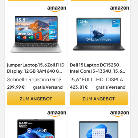
7606
12 Monate
jumper Laptop 15,6 Zoll FHD
Dell 15 Laptop DC15250,
Display, 12 GB RAM 640 GB
Intel Core i5-1334U, 15,6
ROM, Office 365, Prozessor
Zoll FHD, Windows 11 Home
Schnelle Reaktion Großer Speicher 12GB RAM-Speicher reagiert schneller auf Ihre Befehle, 640GB ROM (128GB EMMC und 512GB SSD) ermöglicht den effizienten Betrieb der komplexesten Anwendungen und Multimedia
15,6" FULL-HD-DISPLAY MIT 120HZ REFRESHRATE Erlebe klare, flüssige Bilder auf dem 15,6" FHD-Display (1920 x 1080) mit 120Hz, 250 Nits Helligkeit und Anti-Glare-Beschichtung perfekt für augenschonendes Arbeiten.
5205U Notebook, Akku 38
299,99 €
gratis Versand
423,81 €
gratis Versand
Wh, Zwei Stereo-
Lautsprecher, Typ-C, USB
ZUM ANGEBOT
ZUM ANGEBOT
3.0, Digitale Tastatur