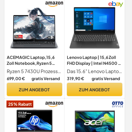
Business
ACEMAGIC Laptop,15,6
Lenovo Laptop | 15,6 Zoll
Zoll Notebook,Ryzen 5
FHD Display | Intel N4500 2
7430U Prozessor,bis zu
x 2.80 GHz | 8 GB DDR4 RAM
Ryzen 5 7430U Prozessor Dieses Notebook ist mit dem leistungsstarken Ryzen 5 7430U Prozessor ausgestattet, der speziell für dünne und leichte Laptops und Ultrabooks entwickelt wurde. Er bietet außergewöhnliche Leistung und Energieeffizienz mit einer maximalen Turbofrequenz von 4
Das 15.6" Lenovo Laptop ist mit einem Intel Celeron N4500 Dual Core 2.80 GHz Prozessor ausgestattet, der für Office, Heim-Arbeit und Internet genügend Leistung bereitstellt. 8 GB DDR4 Ram, FullHD Display und eine große 256 GB NVME SSD stellt mehr als genug Platz für ihre Daten und Anwendungen bereit
4.3GHz,16 GB RAM 512 GB
| 256 GB SSD | Intel UHD
699,00 €
gratis Versand
319,90 €
gratis Versand
SSD,Unterstützt 4 TB SSD-
Graphics | Windows 11 Pro -
Erweiterung,Leichtgewich
7526
ZUM ANGEBOT
ZUM ANGEBOT
t,WiFi6, HDMI,2026 Laptop
für die Arbeit,Student
25% Rabatt