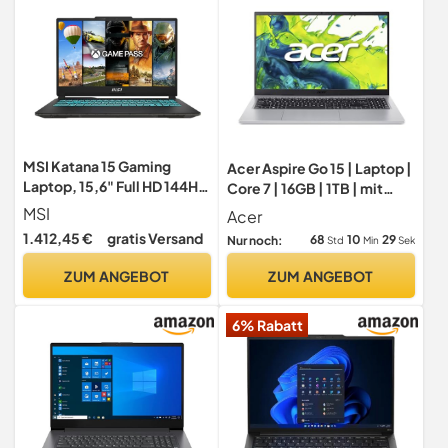
MSI Katana 15 Gaming
Acer Aspire Go 15 | Laptop |
Laptop, 15,6" Full HD 144Hz,
Core 7 | 16GB | 1TB | mit
Intel Core i7-13620H,
Netzteil
MSI
Acer
NVIDIA GeForce RTX 4070,
1.412,45 €
gratis Versand
68
10
28
Nur noch:
Std
Min
Sek
16GB DDR5, 512GB SSD,
Windows 11 Home, QWERTZ
ZUM ANGEBOT
ZUM ANGEBOT
Tastatur, B13VGK-1860,
Schwarz
6% Rabatt