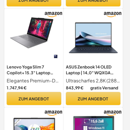
Lenovo Yoga Slim 7
ASUS Zenbook 14 OLED
Copilot+ 15.3" Laptop
Laptop | 14,0" WQXGA
Notebook, 2.8K Display,
16:10 OLED Display | Intel
Elegantes Premium-Design Die Lenovo Yoga Laptops zeichnen sich durch ein schlankes und elegantes Premium-Design aus, das nicht nur optisch ansprechend ist, sondern auch hohe Qualität und Haltbarkeit bietet.
Ultrascharfes 2,8K (2880 1800) 14 Zoll OLED Lumina Display im NanoEdge Design und 16 10 Format mit 120Hz, 0,2ms Reaktionszeit, 550 Nits Spitzenhelligkeit, 87Prozent Screen-to-Body Verhältnis und 100Prozent DCI-P3-Farbraum Abdeckung
Intel Ultra 7 258V, 32GB
Core Ultra 7 155H | 16 GB
1.747,94 €
843,99 €
gratis Versand
Ram, 1Tb Ssd, Intel Arc
RAM | 1 TB SSD | Intel Arc |
Grafik 140V, Windows 11
Windows 11 | QWERTZ
ZUM ANGEBOT
ZUM ANGEBOT
Home, Tastatur Qwertz,
Tastatur | Ponder Blue
Grau