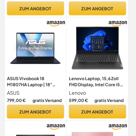
grau | QWERTZ | 3 Monate
BT, USB 3.0, WLAN,
ZUM ANGEBOT
ZUM ANGEBOT
Premium Care
Windows 11 Prof. 64, MS
Office) #8087
ASUS Vivobook 18
Lenovo Laptop, 15,6 Zoll
M1807HA Laptop | 18"
FHD Display, Intel Core i5
WUXGA 16:10 IPS Display |
120U (10 Kerne, 5 GHz), 16
ASUS
Lenovo
AMD Ryzen 7 260 | 16GB
GB DDR5 RAM, 1000 GB
799,00 €
gratis Versand
599,00 €
gratis Versand
RAM | 1TB SSD | AMD
SSD, Intel UHD Grafik,
Radeon 780M | Win11 Home
Windows 11 Prof. 64, MS
ZUM ANGEBOT
ZUM ANGEBOT
| QWERTZ | Quiet Blue (AC
Office - #7471
Adapter Sold Separately)