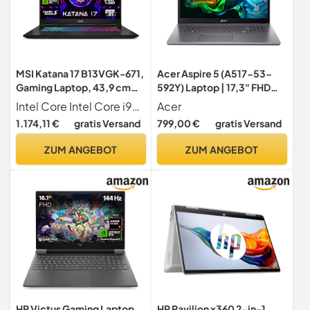
MSI Katana 17 B13VGK-671,
Acer Aspire 5 (A517-53-
Gaming Laptop, 43,9 cm
592Y) Laptop | 17,3" FHD
(17,3 Zoll) FHD, 144 Hz, Intel
Display | Intel Core i5-
Intel Core Intel Core i9-13900H Prozessor (14-Kern, bis 5,40 GHz, 24 MB SmartCache); Der Gaming-Laptop von MSI präsentiert sich im kompakten und transportablen Design, setzt aber auf schnellste und modernste Technik; Grundlage für die rasante Performance ist der Intel Core i9 Prozessor der 13. Generation
Acer
Core i9-13900H, 16 GB
12450H | 16 GB RAM | 512
1.174,11 €
gratis Versand
799,00 €
gratis Versand
DDR5-5200, 1 TB SSD,
GB SSD | Intel UHD Grafik |
NVIDIA GeForce RTX 4070,
Windows 11 | QWERTZ
ZUM ANGEBOT
ZUM ANGEBOT
Windows 11 Home, QWERTZ
Tastatur | grau
Tastatur, Schwarz
HP Victus Gaming Laptop,
HP Pavilion x360 2-in-1