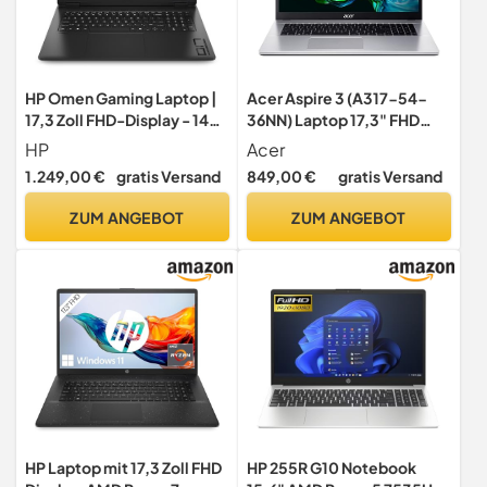
HP Omen Gaming Laptop |
Acer Aspire 3 (A317-54-
17,3 Zoll FHD-Display - 144
36NN) Laptop 17,3" FHD
Hz | AMD Ryzen 5 8645HS |
Display Intel Core i3-1215U
HP
Acer
16 GB DDR5 RAM (2x8 GB) |
16 GB RAM 512 GB SSD Intel
1.249,00 €
gratis Versand
849,00 €
gratis Versand
512 GB SSD | NVIDIA
UHD Graphics Windows 11
GeForce RTX 4050 (6GB) |
QWERTZ Tastatur Silber
ZUM ANGEBOT
ZUM ANGEBOT
QWERTZ | Windows 11 | 3
Monate GamePass |
Schwarz
HP Laptop mit 17,3 Zoll FHD
HP 255R G10 Notebook