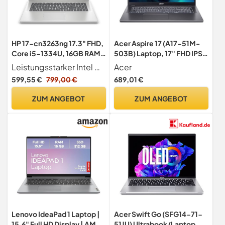
HP 17-cn3263ng 17.3" FHD,
Acer Aspire 17 (A17-51M-
Core i5-1334U, 16GB RAM,
503B) Laptop, 17" FHD IPS
512GB SSD, Windows 11
Display, Intel Core i5-
Leistungsstarker Intel Core i5-Prozessor (13. Gen) 10 Kerne 12 Threads, Turbo bis 4,6 GHz, kombiniert mit 16 GB RAM (2 x 8 GB) und Intel Iris X Grafik für flüssiges Multitasking und kreative Projekte
Acer
Home, Natural Silver
1334U, 16 GB RAM, 512 GB
599,55 €
799,00 €
689,01 €
(BZ8R4EA)
SSD, Intel Iris Xe Graphics,
(0199251803376)
Windows 11, QWERTZ
ZUM ANGEBOT
ZUM ANGEBOT
Tastatur, grau
Lenovo IdeaPad 1 Laptop |
Acer Swift Go (SFG14-71-
15.6" Full HD Display | AMD
51JU) Ultrabook/Laptop,