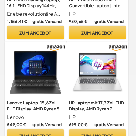
16,1" FHD Display 144Hz,
Convertible Laptop | Intel
AMD Ryzen 7 8840H, 32 GB
Core i7-1355U | 14 Inch FDH
Erlebe revolutionäre AMD Ryzen 8000 Performance Maximiere deine Gaming- und Multitasking-Fähigkeiten mit dem neuesten AMD Ryzen Prozessor, optimiert für Geschwindigkeit und Effizienz
HP
DDR5 RAM, 1 TB SSD,
Touchscreen | 16 GB DDR4
1.156,41 €
gratis Versand
930,65 €
gratis Versand
NVIDIA GeForce RTX 4060
RAM | 512 GB SSD | Intel Iris
(8GB), QWERTZ, Windows
Xe | Windows 11 Home |
ZUM ANGEBOT
ZUM ANGEBOT
11, Schwarz
QWERTZ | Natural Silver
Lenovo Laptop, 15,6 Zoll
HP Laptop mit 17,3 Zoll FHD
FHD Display, AMD Ryzen 5
Display, AMD Ryzen 7
7520U, 4 x 4.30 GHz, 8 GB
5700U, 16GB DDR4 RAM,
Lenovo
HP
DDR5 RAM, 1000 GB SSD,
512 GB SSD, AMD Radeon-
549,00 €
gratis Versand
699,00 €
gratis Versand
AMD Radeon 610M,
Grafik, Windows 11,
Windows 11 Pro
QWERTZ-Tastatur, Silber
ZUM ANGEBOT
ZUM ANGEBOT