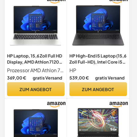
HP Laptop, 15,6 Zoll Full HD
HP High-End i5 Laptop (15,6
Display, AMD Athlon 7120U,
Zoll Full-HD), Intel Core i5-
2 x 3.50 GHz, 8 GB DDR4
1334U, 10 Kerne, 4.6 GHz,
Prozessor AMD Athlon 7120U, 2 x 2.40 GHz mit Turbo Boost bis zu 2 x 3.50 GHz
HP
RAM, 512 GB SSD, AMD
16 GB DDR4, 512 GB SSD,
369,00 €
gratis Versand
539,00 €
gratis Versand
Radeon Graphics, Norton
Intel Iris Xe, HDMI, BT, USB
360, Windows 11
3.0, WLAN, Windows 11
ZUM ANGEBOT
ZUM ANGEBOT
Prof, MS Office Laptop -
#8300