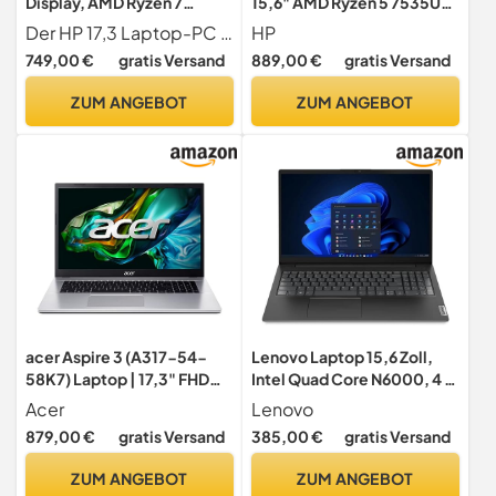
Display, AMD Ryzen 7
15,6" AMD Ryzen 5 7535U
7730U, 16 GB DDR4 RAM,
@4,55GHz 32GB DDR5 1TB
Der HP 17,3 Laptop-PC bietet beeindruckende Leistung dank AMD Ryzen 7 7730U Prozessor, schnellem WLAN und großzügigem Speicher für nahtloses Multitasking
HP
512 GB SSD, AMD Radeon-
NVMe SSD IPS FHD
749,00 €
gratis Versand
889,00 €
gratis Versand
Grafik, Windows 11,
Windows 11 Laptop, Silber
QWERTZ Tastatur, Schwarz
//Notebooktasche
ZUM ANGEBOT
ZUM ANGEBOT
acer Aspire 3 (A317-54-
Lenovo Laptop 15,6 Zoll,
58K7) Laptop | 17,3" FHD
Intel Quad Core N6000, 4 x
IPS Display | Intel Core i5-
3.30 GHz, 16 GB RAM, 512
Acer
Lenovo
1235U | 16 GB RAM | 1 TB
GB SSD, Norton 360,
879,00 €
gratis Versand
385,00 €
gratis Versand
SSD | Intel Iris Xe Grafik |
Windows 11
Windows 11 | QWERTZ
ZUM ANGEBOT
ZUM ANGEBOT
Tastatur | Silber