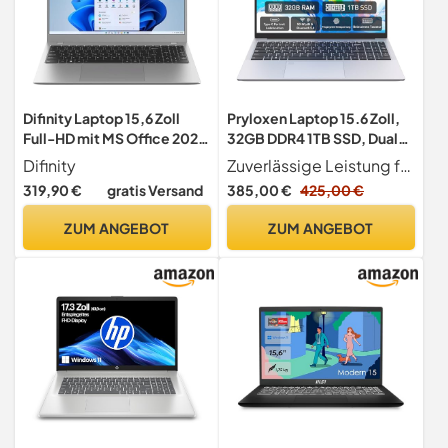
Difinity Laptop 15,6 Zoll
Pryloxen Laptop 15.6 Zoll,
Full-HD mit MS Office 2024
32GB DDR4 1TB SSD, Dual-
Pro - Celeron Quad N5095
Core 3050E (bis zu 2.80
Difinity
Zuverlässige Leistung für den täglichen Einsatz Dieser Laptop ist mit einem 3050E-Prozessor (bis zu 2.80 GHz), 32 GB DDR4-RAM und einer ultraschnellen 1 TB SSD (erweiterbar auf 8 TB) ausgestattet und bietet flüssiges Multitasking ideal für E-Mails, Tabellenkalkulationen, Online-Lernen oder alltägliches Surfen.
4x2.90 GHz, 16GB DDR4,
GHz), Notebook Mit
319,90 €
gratis Versand
385,00 €
425,00 €
512 GB SSD, UHD VGA,
Fingerabdrucksensor,
HDMI, Webcam, Bluetooth,
Illuminated Keyboard,
ZUM ANGEBOT
ZUM ANGEBOT
USB 3, WLAN, Windows 11
Doppellautsprecher, HDMI,
Prof 64 Notebook - #8303
Laptop für Schüler und Büro