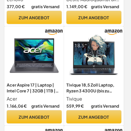
512 GB SSD, Windows 11 Pro
Prozessor, 32GB LPDDR5X
377,00 €
gratis Versand
1.149,00 €
gratis Versand
64 Bit, Intel UHD, HDMI,
RAM, 1TB SSD, Intel Arc
Webcam, Bluetooth, USB
Grafik, Fingerabdruckleser,
ZUM ANGEBOT
ZUM ANGEBOT
3.0, WLAN) #7250
Windows 11 Home
Acer Aspire 17 | Laptop |
Tivique 18,5 Zoll Laptop,
Intel Core 7 | 32GB | 1TB |
Ryzen 3 4300U (bis zu
mit Netzteil
3.7GHz), 16 GB DDR4 512 GB
Acer
Tivique
SSD bis zu 2 TB,1920IPS Full
1.166,06 €
gratis Versand
559,99 €
gratis Versand
HD
Laptop,8000mAh,BT5.0,H
ZUM ANGEBOT
ZUM ANGEBOT
DMI, Typ-C, 180° Öffnen
und Schließen