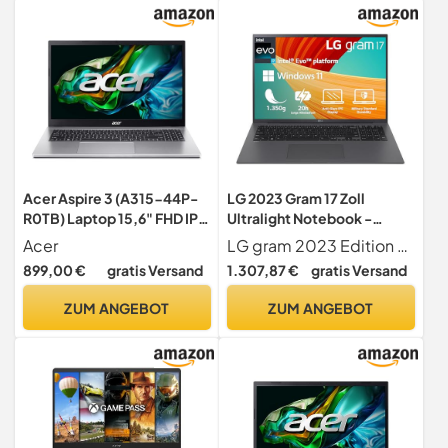
Acer Aspire 3 (A315-44P-
LG 2023 Gram 17 Zoll
R0TB) Laptop 15,6" FHD IPS
Ultralight Notebook -
Display AMD Ryzen 7 5700U
1.350g Intel Core i7 Laptop
Acer
LG gram 2023 Edition der Alltagsbegleiter für mehr Leistung, mehr Multitasking, mehr Kreativität und mehr Unterhaltung mit bis zu 20 Stunden Videowiedergabe. Und ein besonders geringes Gewicht von nur 1.350 g.
16 GB RAM 1 TB SSD AMD
(32GB RAM, 2TB SSD, 20h
899,00 €
gratis Versand
1.307,87 €
gratis Versand
Radeon Graphics Windows
Akkulaufzeit, 16:10
11 QWERTZ Tastatur Silber
Entspiegeltes IPS-Display,
ZUM ANGEBOT
ZUM ANGEBOT
Thunderbolt 4, Win 11
Home, Mirametrix) - Grau