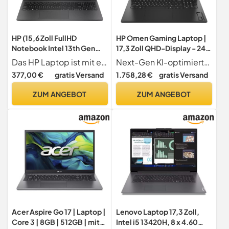
HP (15,6 Zoll FullHD
HP Omen Gaming Laptop |
Notebook Intel 13th Gen
17,3 Zoll QHD-Display - 240
N100, Quad Core, 3.40
Hz | AMD Ryzen 7 8845HS |
Das HP Laptop ist mit einem superschnellen Intel 13th Gen N100 Quad-Core Prozessor ausgestattet, der für Office, Heim-Arbeit und Spiele mehr als genügend Leistung bereitstellt.
Next-Gen KI-optimierte CPU Mit den neuen AMD Ryzen 8000 CPUs erlebst du die Zukunft des Gamings, ausgestattet mit KI-Optimierungen für maximale Leistung und Effizienz bei all deinen Aufgaben
GHz, 16 GB DDR4, 512 GB
32 GB DDR5 RAM (2x16 GB) |
377,00 €
gratis Versand
1.758,28 €
gratis Versand
SSD, Intel UHD, HDMI,
1TB SSD | NVIDIA GeForce
Webcam, Bluetooth, USB
RTX 4070 (8 GB) | QWERTZ |
ZUM ANGEBOT
ZUM ANGEBOT
3.0, WLAN, Windows 11
Windows 11 Home | Shadow
Prof. 64 Bit - Laptop | 7977
Black
Acer Aspire Go 17 | Laptop |
Lenovo Laptop 17,3 Zoll,
Core 3 | 8GB | 512GB | mit
Intel i5 13420H, 8 x 4.60