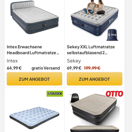
Intex Erwachsene
Sekey XXL Luftmatratze
Headboard Luftmatratze
selbstaufblasend 2
Queen Dura-beam Series
Personen 203×152×46 cm,
Intex
Sekey
mit Eingebaute Elektrische
hohes Luftbett Doppelbett
64,99 €
gratis Versand
69,99 €
199,99 €
Pumpe, Grey, One Size,
mit integrierter Pumpe,
64448
Einstellbarer Härtegrad,
ZUM ANGEBOT
ZUM ANGEBOT
Gästebett stabil | schnell
aufblasbar | platzsparend