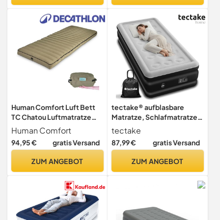
Luftablassen,Aufblasbares
Bett für Campingausflüge
99x188x38cm
Human Comfort Luft Bett
tectake® aufblasbare
TC Chatou Luftmatratze
Matratze, Schlafmatratze,
Camping – Aufblasbare
Bett mit Elektropumpe,
Human Comfort
tectake
Isomatte 203x80x13 cm –
Luftmatratze
94,95 €
gratis Versand
87,99 €
gratis Versand
Komfort Luftbett für
selbstaufblasend, Luftbett,
Camping & Gästebett –
Reisebett für Camping, als
ZUM ANGEBOT
ZUM ANGEBOT
100% Baumwolle – Grün
Gästebett, mit
Transporttasche - 200 x 101
x 44 cm