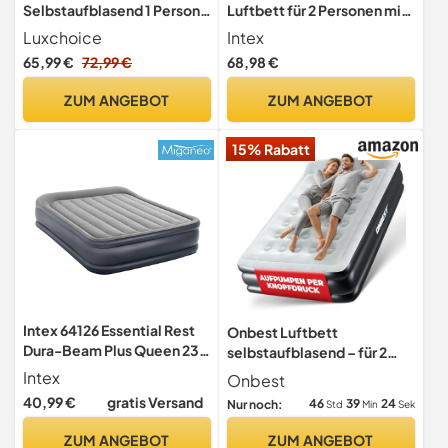
Selbstaufblasend 1 Person
Luftbett für 2 Personen mit
mit USB Pumpe
Kopfkissen (152×203×42
Luxchoice
Intex
190×99×22cm
cm) max. 272 KG - mit
65,99 €
72,99 €
68,98 €
integrierter Elektropumpe
– Gästebett aufblasbares
ZUM ANGEBOT
ZUM ANGEBOT
Bett Camping Matratze mit
Fiber-Tech-Technologie
15% Rabatt
Intex 64126 Essential Rest
Onbest Luftbett
Dura-Beam Plus Queen 230
selbstaufblasend – für 2
V Luftbett, Grau, Gross
Personen – 203 x 152 x 46
Intex
Onbest
cm -Luftmatratze mit
40,99 €
gratis Versand
46
39
23
Nur noch:
Std
Min
Sek
elektrischer Pumpe –
aufblasbares Gästebett in
ZUM ANGEBOT
ZUM ANGEBOT