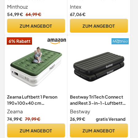
luftmatratze, Isomatte
aufgeblasene Größe: 152
Minthouz
Intex
Selbstaufblasend mit
cm x 203 cm x 46 cm
54,99 €
64,99 €
67,06 €
Integrierter Elektrischer
(64428ND)
Pumpe Extra Breite und
ZUM ANGEBOT
ZUM ANGEBOT
Verstärkte Camping
Matratz für Gäste, Camping
6% Rabatt
und Outdoor - 195 * 100 *
25cm
Zearna Luftbett 1 Person
Bestway TriTech Connect
190x100x40 cm
and Rest 3-in-1-Luftbett
Selbstaufblasende
188 x 99 x 25 cm
Zearna
Bestway
Luftmatratze mit
1067922xxx22 Grau
74,99 €
79,99 €
26,99 €
gratis Versand
elektrischer
Pumpe&Schnellaufblas-
ZUM ANGEBOT
ZUM ANGEBOT
Funktion | Bequemes