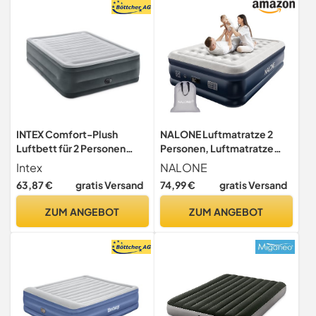
Camping & Zuhause
INTEX Comfort-Plush
NALONE Luftmatratze 2
Luftbett für 2 Personen
Personen, Luftmatratze
(152×203×56 cm) max. 272
Selbstaufblasend mit
Intex
NALONE
KG – mit integrierter
Integrierter Pumpe,
63,87 €
gratis Versand
74,99 €
gratis Versand
Elektropumpe – Gästebett
Luftbett Selbstaufblasend
aufblasbares Bett Camping
in 3 Minuten, Aufblasbare
ZUM ANGEBOT
ZUM ANGEBOT
Matratze mit Fiber-Tech-
Matratze für Camping &
Technologie
Heimgebrauch
203x152x46cm