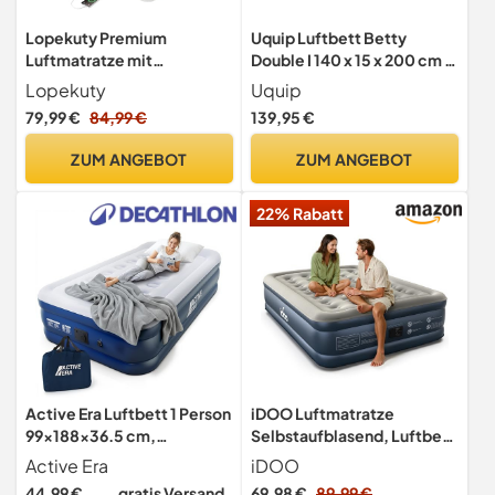
Lopekuty Premium
Uquip Luftbett Betty
Luftmatratze mit
Double I 140 x 15 x 200 cm I
integrierter Pumpe –
Bequeme Luftmatratze für
Lopekuty
Uquip
Automatisches Nachfüllen,
Innen- & Außenbereich I
79,99 €
84,99 €
139,95 €
2,5 Min Schnellaufblasen,
leicht & geringes Packmaß I
weiche Beflockung, leiser
komfortable Isomatte für 2
ZUM ANGEBOT
ZUM ANGEBOT
Betrieb, 203 x 152 cm für 2
Personen I für Camping
Personen, Zuhause &
oder als Gästebett
22% Rabatt
Camping
Active Era Luftbett 1 Person
iDOO Luftmatratze
99×188×36.5 cm,
Selbstaufblasend, Luftbett
Luftmatratze
2 Personen, Aufblasbare
Active Era
iDOO
Selbstaufblasend mit
Matratze, Gästebett mit
44,99 €
gratis Versand
69,98 €
89,99 €