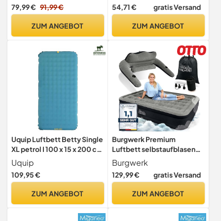
Aufblasbare Matratze mit
KG – Gästebett
79,99 €
91,99 €
54,71 €
gratis Versand
Kissen, 3 Min Luftmatratze
aufblasbares Bett Luftbett
Selbstaufblasend Luftbett
mit USB Elektropumpe,
ZUM ANGEBOT
ZUM ANGEBOT
für Camping Haus Gäste
Fiber-Tech-Technologie,
Reisen(250kg MAX), Khaki
Tragetasche
Uquip Luftbett Betty Single
Burgwerk Premium
XL petrol I 100 x 15 x 200 cm
Luftbett selbstaufblasend 2
I bequeme Luftmatratze für
Personen | Vielseitiges 3in1
Uquip
Burgwerk
Innen- & Außenbereich I
Gästebett & Luftbett mit
109,95 €
129,99 €
gratis Versand
leicht & geringes Packmaß I
Rückenlehne | 203x152cm
komfortable Isomatte für
XL Size | aufblasbare
ZUM ANGEBOT
ZUM ANGEBOT
Camping oder als
Matratze mit Pumpe |
Gästebett
Luftmatratze
selbstaufblasend