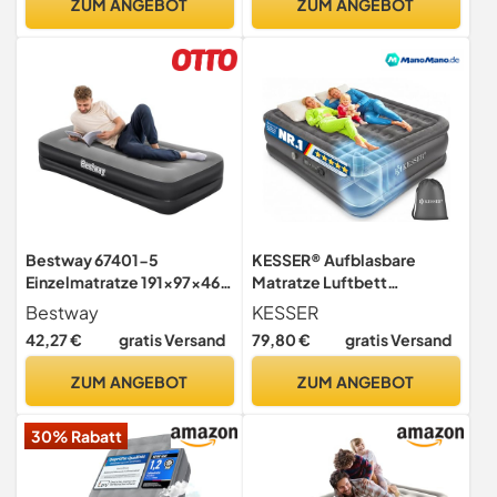
ZUM ANGEBOT
ZUM ANGEBOT
Bestway 67401-5
KESSER® Aufblasbare
Einzelmatratze 191x97x46
Matratze Luftbett
cm mit integrierter Pumpe
Selbstaufblasend
Bestway
KESSER
Gästebett mit eingebauter
42,27 €
gratis Versand
79,80 €
gratis Versand
elektrischer Pumpe,
Luftmatratze für Camping
ZUM ANGEBOT
ZUM ANGEBOT
oder Heimgebrauch Mit
Tasche, geeignet für 2
30% Rabatt
Person - 203 x 152,5 x 51cm