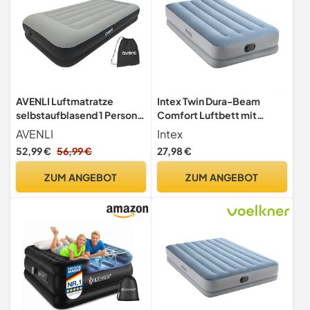
AVENLI Luftmatratze
Intex Twin Dura-Beam
selbstaufblasend 1 Person
Comfort Luftbett mit
191x99x36cm Twin-Size
Fastfill USB-Pumpe,
AVENLI
Intex
aufgeblasene Größe: 99 cm
52,99 €
56,99 €
27,98 €
x 191 cm x 36 cm (64157)
ZUM ANGEBOT
ZUM ANGEBOT