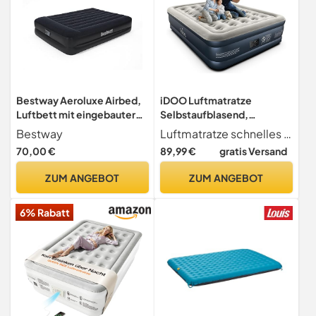
Bestway Aeroluxe Airbed,
iDOO Luftmatratze
Luftbett mit eingebauter
Selbstaufblasend,
Elektropumpe, Queensize
Gästebett mit Elektrischer
Bestway
Luftmatratze schnelles und einfaches auf und abpumpen in 3 minuten die integrierte luftpumpe pumpt die luftmatratze nur in 3-4 minuten auf oder ab. Bei normalem gebrauch hält das luftbett über 2 monate lang ohne luftverlust. Durch das luftvolumen kann die gewünschte festigkeit der matratze eingestellt werden. Hinweis bitte legen sie keine scharfen gegenstände auf die aufblasbare matratze.
203x152x46 cm
Luftpumpe, Luftbett 2
70,00 €
89,99 €
gratis Versand
Personen Schnelles in 3
Minuten
ZUM ANGEBOT
ZUM ANGEBOT
Aufblasen/Luftablassen,
Aufblasbare Matratze für
6% Rabatt
Camping 203x152x46cm
295kg MAX