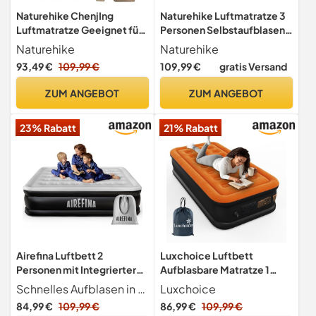
Naturehike ChenjIng
Naturehike Luftmatratze 3
Luftmatratze Geeignet für
Personen Selbstaufblasend
den Heimgebrauch und
mit Akkupumpe -
Naturehike
Naturehike
Camping 213 * 182 * 25cm
Aufblasbares Gästebett
93,49 €
109,99 €
109,99 €
gratis Versand
(Extra groß-Braun-3
200x180x38cm für
Personen)
Camping & Zuhause,
ZUM ANGEBOT
ZUM ANGEBOT
Leicht, Bequem und
Schnell aufblasbar
23% Rabatt
21% Rabatt
Airefina Luftbett 2
Luxchoice Luftbett
Personen mit Integrierter
Aufblasbare Matratze 1
Pumpe, Luftmatratze
Person mit Integrierte
Schnelles Aufblasen in 3 Minuten Die luftmatratze von Airefina verfügt über eine integrierter pumpe, die zum Aufblasen und Entleeren der Matratze nur 3 Minuten benötigt und über einen längeren Zeitraum vollständig aufgeblasen bleiben kann, sodass die Installation zum Kinderspiel wird
Luxchoice
Selbstaufblasend in 3
Pumpe
84,99 €
109,99 €
86,99 €
109,99 €
Minute, Premium