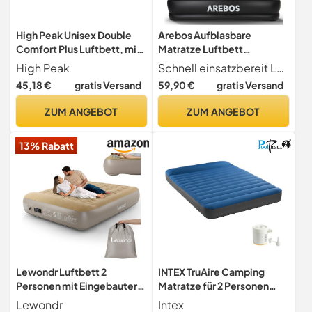
High Peak Unisex Double
Arebos Aufblasbare
Comfort Plus Luftbett, mit
Matratze Luftbett
integrierte Fußpumpe und
Selbstaufblasend
High Peak
Schnell einsatzbereit Luftmatratze mit eingebauter, einfach zu bedienender elektrischer Pumpe lässt sich in ca. 5 Minuten schnell auf volle Festigkeit aufblasen. Mit dem Drehsteuerungsdesign ist es auch bequem, das Gästebett für einfache Lagerung und Transport zu entleeren.
Anti-Rutsch Funktion,
Gästebett mit integrierter
45,18 €
gratis Versand
59,90 €
gratis Versand
atmungsaktiv, für Indoor
elektrischer Pumpe
und Outdoor,
Luftmatratze für
ZUM ANGEBOT
ZUM ANGEBOT
grau/blau/schwarz, XL
Camping/Heimgebrauch
für 2 Personen
13% Rabatt
203×152,5×51 cm
inkl.Tragetasche &
Reperaturset
Lewondr Luftbett 2
INTEX TruAire Camping
Personen mit Eingebauter
Matratze für 2 Personen
Pumpe, 203x152x33CM
(137×191×22 cm) max. 272
Lewondr
Intex