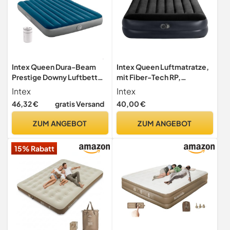
Intex Queen Dura-Beam
Intex Queen Luftmatratze,
Prestige Downy Luftbett
mit Fiber-Tech RP,
mit Pumpe 64189NP
aufgeblasene Größe: 152
Intex
Intex
(Aufgeblasen 203 x 152 x
cm x 203 cm x 42 cm
46,32 €
gratis Versand
40,00 €
25cm)
(64124ND)
ZUM ANGEBOT
ZUM ANGEBOT
15% Rabatt