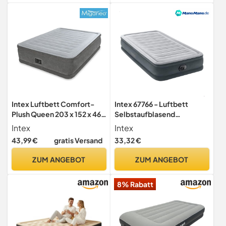
Gästebett &
Campingmatratze für
Zuhause,Reisen&Outdoor
(Einzel(40cm))
Intex Luftbett Comfort-
Intex 67766 - Luftbett
Plush Queen 203 x 152 x 46
Selbstaufblasend
cm, 230 V, 64414
Einzelbett Dura-Beam
Intex
Intex
Comfort Plush Mid-Rise,
43,99 €
gratis Versand
33,32 €
mit integrierter
Elektropumpe, Geeignet
ZUM ANGEBOT
ZUM ANGEBOT
für 1 Person, PVC,
Mehrfarbig, 99x191x33 cm
8% Rabatt