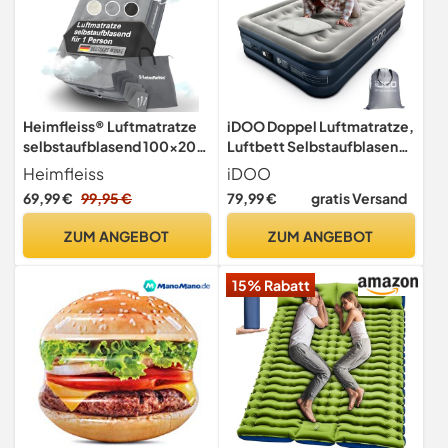
Heimfleiss® Luftmatratze
iDOO Doppel Luftmatratze,
selbstaufblasend 100x200
Luftbett Selbstaufblasend
cm Luftbett 1 Person
mit Integrierter Elektrischer
Heimfleiss
iDOO
Pumpe,Schnelles
69,99 €
99,95 €
79,99 €
gratis Versand
Aufblasen/Luftablassen in
3 mins aufblasbare
ZUM ANGEBOT
ZUM ANGEBOT
matratze,tragbar für
Heimgebrauch Camping
15% Rabatt
137x193x46cm