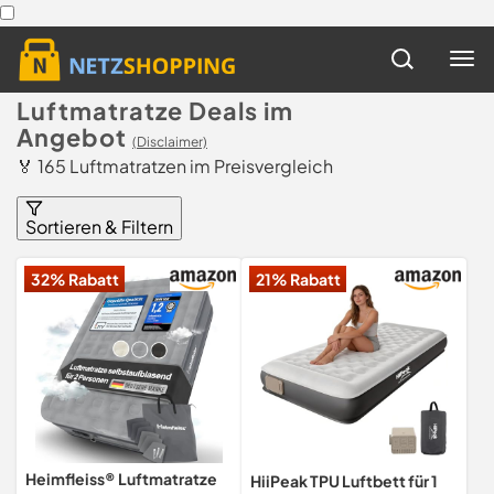
Luftmatratze Deals im
Angebot
(Disclaimer)
🏅 165 Luftmatratzen im Preisvergleich
Sortieren & Filtern
32% Rabatt
21% Rabatt
Heimfleiss® Luftmatratze
HiiPeak TPU Luftbett für 1