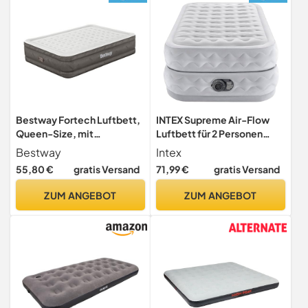
Bestway Fortech Luftbett,
INTEX Supreme Air-Flow
Queen-Size, mit
Luftbett für 2 Personen
integrierter
(99×191×51 cm) max. 136 KG
Bestway
Intex
Wechselstrompumpe, 203
- mit integrierter
55,80 €
gratis Versand
71,99 €
gratis Versand
x 152 x 46 cm
Elektropumpe – Gästebett
aufblasbares Bett Camping
ZUM ANGEBOT
ZUM ANGEBOT
Matratze mit Fiber-Tech-
Technologie,
Doppelkammer-System