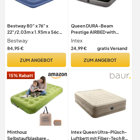
Bestway 80" x 76" x
Queen DURA-Beam
22"/2.03m x 1.93m x 56cm
Prestige AIRBED with
Tritech Air Mattress King
Battery Pump
Bestway
Intex
Built-in AC Pump
84,95 €
24,99 €
gratis Versand
ZUM ANGEBOT
ZUM ANGEBOT
15% Rabatt
Minthouz
Intex Queen Ultra-Plüsch-
Selbstaufblasbare
Luftbett mit Fiber-Tech RP,