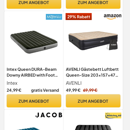
ZUM ANGEBOT
ZUM ANGEBOT
29% Rabatt
Intex Queen DURA-Beam
AVENLI Gästebett Luftbett
Downy AIRBED with Foot
Queen-Size 203x157x47
BIP
cm, Doppelbett 2
Intex
AVENLI
Personen, Elektropumpe
24,99 €
gratis Versand
49,99 €
69,99 €
integriert, CloudCoil,
beflockt, bis 300 kg,
ZUM ANGEBOT
ZUM ANGEBOT
beige/schwarz