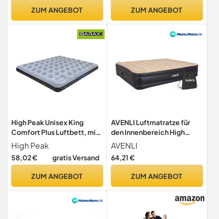
Camping & Gästebett –
ZUM ANGEBOT
ZUM ANGEBOT
100% Baumwolle – Grau
High Peak Unisex King
AVENLI Luftmatratze für
Comfort Plus Luftbett, mit
den Innenbereich High
integrierte Fußpumpe und
Raised Queen Size 203 x
High Peak
AVENLI
Anti-Rutsch Funktion,
157 x 47 cm, beflockt,
58,02 €
gratis Versand
64,21 €
atmungsaktiv, robust,
schwarz/beige, mit
Oberseite weich, für Indoor
integrierter elektrischer
ZUM ANGEBOT
ZUM ANGEBOT
und Outdoor,
Pumpe und Tasche
grau/blau/schwarz, 200 x
185 x 20 cm