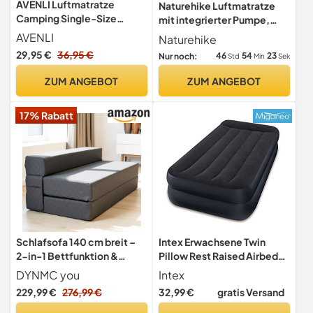
AVENLI Luftmatratze
Naturehike Luftmatratze
Camping Single-Size
mit integrierter Pumpe,
191x73x22 cm, Gästebett 1
186x100x25cm
AVENLI
Naturehike
Person, mit Luftpumpe,
selbstauflaufend für
29,95 €
36,95 €
46
54
22
Nur noch:
Std
Min
Sek
Coil-Beam, beflockt, bis
Camping & Reisen -
150 kg, blau
Komfort-Matratze für 1
ZUM ANGEBOT
ZUM ANGEBOT
Person mit langlebigem
Material und tragbarem
17% Rabatt
Design
Schlafsofa 140 cm breit –
Intex Erwachsene Twin
2-in-1 Bettfunktion &
Pillow Rest Raised Airbed
Gästebett, robuster Stoff
with Fiber-Tech Bip, Top:
DYNMC you
Intex
Black/Bottom: Blue, 99 x
229,99 €
276,99 €
32,99 €
gratis Versand
191 x 42 cm, 64122