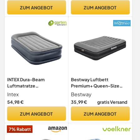
Gästebett, Aufblasbare
ZUM ANGEBOT
ZUM ANGEBOT
Matratze für Camping &
Heimgebrauch - 203 x 152 x
46cm
INTEX Dura-Beam
Bestway Luftbett
Luftmatratze
Premium+ Queen-Size
selbstaufblasend Luftbett
203x152x46 cm mit
Intex
Bestway
99x191x42cm, Aufblasbare
eingebauter Pumpe
54,98 €
35,99 €
gratis Versand
Camping Matratze für 1
Personen & Kopfkissen inkl.
ZUM ANGEBOT
ZUM ANGEBOT
USB-Luftpumpe, max. 136
KG – Gästebett
7% Rabatt
selbstaufblandes Bett
(64132)