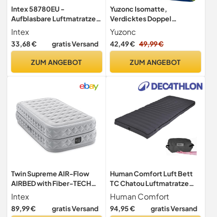
Intex 58780EU -
Yuzonc Isomatte,
Aufblasbare Luftmatratze
Verdicktes Doppel
Hamburger, Vinyl,
Camping Matratze,
Intex
Yuzonc
Mehrfarbig, 135x127x23 cm
Ultraleicht Luftmatratze
33,68 €
gratis Versand
42,49 €
49,99 €
Camping für 2 Personen
Aufblasbare mit Fußpumpe,
ZUM ANGEBOT
ZUM ANGEBOT
Kissen für Outdoor
Twin Supreme AIR-Flow
Human Comfort Luft Bett
AIRBED with Fiber-TECH
TC Chatou Luftmatratze
BIP
Camping – Aufblasbare
Intex
Human Comfort
Isomatte 203x80x13 cm –
89,99 €
gratis Versand
94,95 €
gratis Versand
Komfort Luftbett für