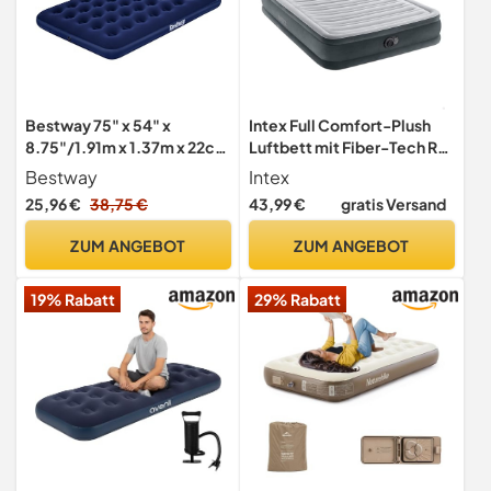
Bestway 75" x 54" x
Intex Full Comfort-Plush
8.75"/1.91m x 1.37m x 22cm
Luftbett mit Fiber-Tech RP,
Air Mattress Full Handheld
aufgeblasene Größe: 137
Bestway
Intex
AC Pump
cm x 191 cm x 33 cm
25,96 €
38,75 €
43,99 €
gratis Versand
(67768ND)
ZUM ANGEBOT
ZUM ANGEBOT
19% Rabatt
29% Rabatt