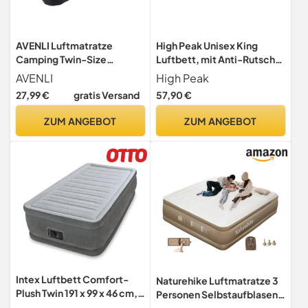
AVENLI Luftmatratze
High Peak Unisex King
Camping Twin-Size
Luftbett, mit Anti-Rutsch
191x99x22 cm, Gästebett 1
Funktion, atmungsaktiv,
AVENLI
High Peak
Person, integrierte
robust, Oberseite weich,
27,99 €
gratis Versand
57,90 €
Fußpumpe, CloudCoil,
für Indoor und Outdoor,
beflockt, bis 150 kg,
hellgrau/dunkelgrau, 200 x
ZUM ANGEBOT
ZUM ANGEBOT
grau/schwarz
185 x 20 cm
Intex Luftbett Comfort-
Naturehike Luftmatratze 3
Plush Twin 191 x 99 x 46 cm,
Personen Selbstaufblasend
230 V, 64412NP
mit Akkupumpe -