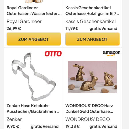
Royal Gardineer
Kassis Geschenkartikel
Osterhasen: Wasserfester
Osterhase Holzfigur im Ei 7
Deko-Hase Biene mit
cm – handgefertigte
Royal Gardineer
Kassis Geschenkartikel
Laterne (Osterhase mit
Osterdeko, Tischdeko aus
26,99 €
11,99 €
gratis Versand
Laterne, Osterhase Deko,
Olivenholz – Dekofigur für
Ostern)
Tisch, Osternest
ZUM ANGEBOT
ZUM ANGEBOT
Zenker Hase Knickohr
WONDROUS' DECO Harz
Ausstecher/Backrahmen –
Dunkel Gold Osterhase
Premium Edelstahl 18/10,
Figuren Klein Deko
Zenker
WONDROUS' DECO
Spülmaschinenfest,
Osterhase Statue 3er Set
9,90 €
gratis Versand
19,38 €
gratis Versand
Perfekte Osterbäckerei,
Vintage Osterhase Tisch