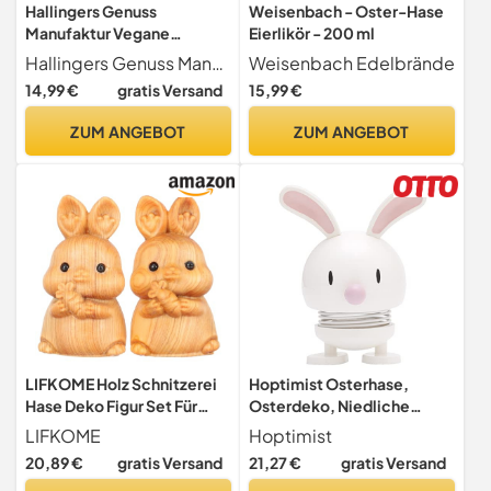
Hallingers Genuss
Weisenbach - Oster-Hase
Manufaktur Vegane
Eierlikör - 200 ml
Schokolade Oster-
Hallingers Genuss Manufaktur
Weisenbach Edelbrände
Geschenk - Tafel aus
14,99 €
gratis Versand
15,99 €
handgeschöpftem
Edelkakao ohne Alkohol
ZUM ANGEBOT
ZUM ANGEBOT
edler Karton "Vom
Osterhasen" Kaffee,
Ostern Körbchen für Frauen
Männer
LIFKOME Holz Schnitzerei
Hoptimist Osterhase,
Hase Deko Figur Set Für
Osterdeko, Niedliche
Ostern - 2 Stück
Tischdeko zu Ostern, Kleine
LIFKOME
Hoptimist
Osterhasen Dekoration Für
Ostergeschenke
20,89 €
gratis Versand
21,27 €
gratis Versand
Zuhause Tischdeko Und
Erwachsene, Frühlingsdeko