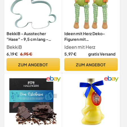
BekkiB - Ausstecher
Ideen mit Herz Deko-
"Hase" - 9,5 cm lang -
Figuren mit
Große Ausstechformen aus
Schlenkerbeinen | Frühling
BekkiB
Ideen mit Herz
Edelstahl sind
& Ostern | Kantensitzer |
6,19 €
6,95 €
5,97 €
gratis Versand
spülmaschinengeeignet -
Kantenhocker | 18 cm
Ideal für Ostern - 2007
(Osterhasen 1)
ZUM ANGEBOT
ZUM ANGEBOT