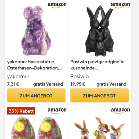
yakermur Hasenstatue,
Posiwio putzige originelle
Osterhasen-Dekoration,
kuschelnde
Pocket Bunny Statue
Osterhasenfamilie aus
yakermur
Posiwio
Crystals Ostern Dekoration
Porzellan in schwarz matt
7,31 €
gratis Versand
19,95 €
gratis Versand
| Cartoon Tier Edelstein
als 3-er Figur
Skulpturen, Festival Figur
ZUM ANGEBOT
ZUM ANGEBOT
Craft Ornament für
Tischdekoration
33% Rabatt