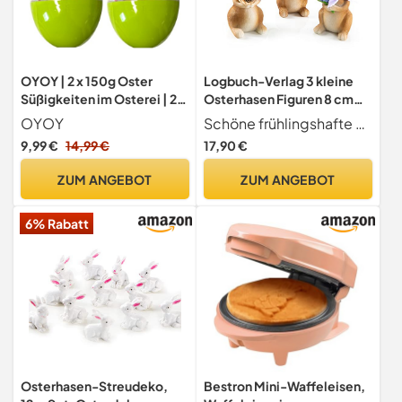
OYOY | 2 x 150g Oster
Logbuch-Verlag 3 kleine
Süßigkeiten im Osterei | 2x
Osterhasen Figuren 8 cm
18 Teile Süßigkeiten Mix mit
Osterdeko Hasen zum
OYOY
Schöne frühlingshafte Osterhasenfiguren in braun verziert mit einem Strauß Lavendel, einem Osterei und einer Schnecke.
Lollies Marshmallows
Hinstellen kleines
9,99 €
14,99 €
17,90 €
Kaubonbons | Ostern
Ostergeschenk
Geschenkset für Kinder &
ZUM ANGEBOT
ZUM ANGEBOT
Erwachsene
6% Rabatt
Osterhasen-Streudeko,
Bestron Mini-Waffeleisen,