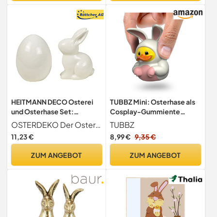
HEITMANN DECO Osterei
TUBBZ Mini: Osterhase als
und Osterhase Set:
Cosplay-Gummiente
Osterdeko aus Keramik in
Vinyl-Figur
OSTERDEKO Der Osterhase und das große Osterei zum Hinstellen sorgen für die richtige Stimmung beim Osterfest. Es ist die perfekte Deko für Ostern und den Frühling
TUBBZ
Porzellan-Optik zum
11,23 €
8,99 €
9,35 €
Hinstellen, weiß, ca. 12,5 x
10,5 x 8 cm
ZUM ANGEBOT
ZUM ANGEBOT