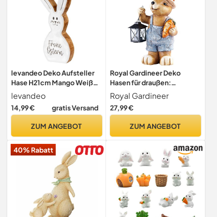
levandeo Deko Aufsteller
Royal Gardineer Deko
Hase H21cm Mango Weiß
Hasen für draußen:
Natur Braun Tischdeko
Wasserfester Deko-Hase
levandeo
Royal Gardineer
Osterhase Osterdeko
Karotte mit Laterne
14,99 €
gratis Versand
27,99 €
Frühling Ostern
(Osterhase, Osterhasen für
draußen, aus)
ZUM ANGEBOT
ZUM ANGEBOT
40% Rabatt