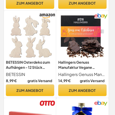
Kindergeschenke Ideal Für
Innen, 7,5 x 5,8 x 9 cm, Weiß
ZUM ANGEBOT
ZUM ANGEBOT
Frühlingsfest
BETESSIN Osterdeko zum
Hallingers Genuss
Aufhängen - 12 Stück
Manufaktur Vegane
Osterhasen Anhänger aus
Schokolade Oster-
BETESSIN
Hallingers Genuss Manufaktur
Holz - Osterhase Deko Holz
Geschenk - Tafel aus
8,99 €
gratis Versand
14,99 €
gratis Versand
- Osteranhänger für
handgeschöpftem
Geschenkanhänger
Edelkakao ohne Alkohol
ZUM ANGEBOT
ZUM ANGEBOT
Verpackung, Osterstrauß
edler Karton "Gruß vom
zum Basteln, Ostern Deko
Osterh..." Himbeer-
uvm.
Maracuja, Ostern Körbchen
für Frauen Männer