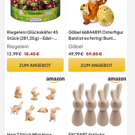
Riegelein Glückskäfer 45
Göbel 66844891 Osterfigur
Stück (281,25g) - Edel-
Bald ist es fertig! Bunt
Vollmilch-Schokolade
Osterhase mit Osterei
Riegelein
Göbel
Erstausgabe 2022,
13,99 €
18,45 €
49,99 €
59,85 €
10,5x12x15 cm
ZUM ANGEBOT
ZUM ANGEBOT
Harz 7 Stück Mini Hase
EXCEART 4stücke