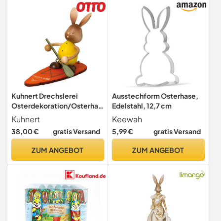
Männer
Kuhnert Drechslerei
Ausstechform Osterhase,
Osterdekoration/Osterhas
Edelstahl, 12,7 cm
e „Stupsi Hase mit Stand up
Kuhnert
Keewah
Board“ 11 cm, aus feinstem
38,00 €
gratis Versand
5,99 €
gratis Versand
Holz, für EIN Bezauberndes
Osterfest oder eine
ZUM ANGEBOT
ZUM ANGEBOT
dauerhafte Dekoration,
Holzkunst Made in Germany