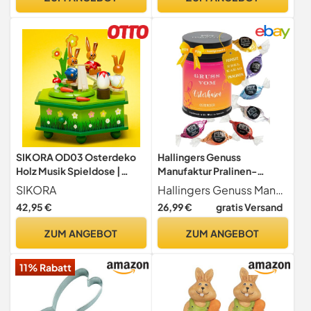
backen – Leckere Deko in
Osterhasenform
SIKORA OD03 Osterdeko
Hallingers Genuss
Holz Musik Spieldose |
Manufaktur Pralinen-
Handbemalte Deko
Osterei Oster-Geschenk -
SIKORA
Hallingers Genuss Manufaktur
Osterhasen Szenerie |
ohne Alkohol, handmade
42,95 €
26,99 €
gratis Versand
Hochwertige Spieluhr &
aus Edelkakao in wertiger
Frühlingsdeko für Ostern -
Geschenkdose "Gruß vom
ZUM ANGEBOT
ZUM ANGEBOT
OD03, Farbe | Modell:A1
Osterh...", Ostern
grün - Osterhasenspielplatz
Körbchen für Frauen
11% Rabatt
Männer