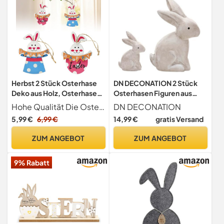
Herbst 2 Stück Osterhase
DN DECONATION 2 Stück
Deko aus Holz, Osterhasen
Osterhasen Figuren aus
Anhänger Holz Deko,
Holz, Statische Hase Deko
Hohe Qualität Die Ostern Hase besteht aus Holzmaterial, beide Seiten sind glatt geschliffen,langlebig und solide zu verwenden, Perfekte Farbabstimmung, nicht leicht zu verblassen.
DN DECONATION
Osterdeko Holz Hase Deko
für Ostern & Frühling,
5,99 €
6,99 €
14,99 €
gratis Versand
Aufsteller für Ostern,
Moderne Holzfiguren
Drinnen Draußen
Osterdeko für Tisch,
ZUM ANGEBOT
ZUM ANGEBOT
Tischdekoration Garten
Fensterbank, Geschenkset
Ostern Frühling Dekoration
7.6x9.5cm und 12.7x17.8cm
9% Rabatt