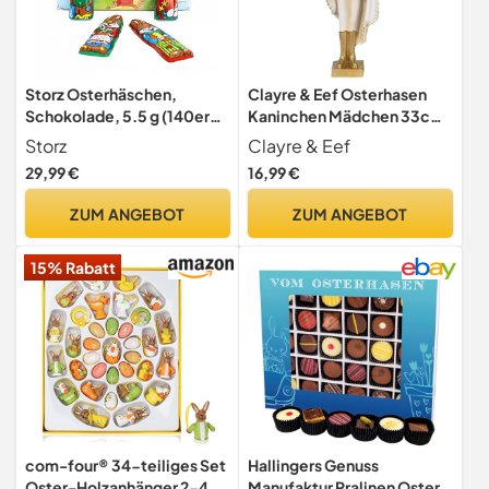
Storz Osterhäschen,
Clayre & Eef Osterhasen
Schokolade, 5.5 g (140er
Kaninchen Mädchen 33cm
Pack)
Landhaus Osterdeko
Storz
Clayre & Eef
Polyresin
29,99 €
16,99 €
ZUM ANGEBOT
ZUM ANGEBOT
15% Rabatt
com-four® 34-teiliges Set
Hallingers Genuss
Oster-Holzanhänger 2-4
Manufaktur Pralinen Oster-