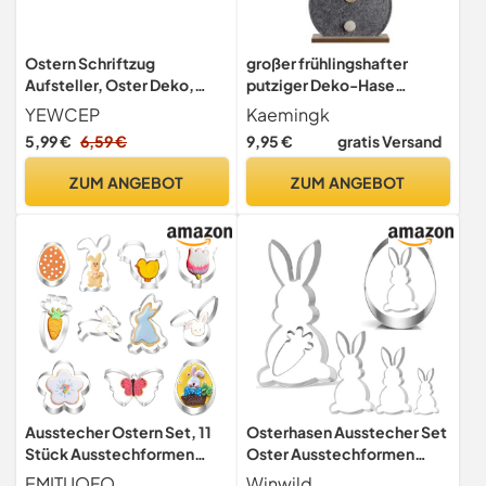
Ostern Schriftzug
großer frühlingshafter
Aufsteller, Oster Deko,
putziger Deko-Hase
Ostern Deko, Deko Ostern,
Osterhase als Silhouette
YEWCEP
Kaemingk
Schriftzug Mit Osterhasen,
aus grauem Filz
5,99 €
6,59 €
9,95 €
gratis Versand
Osterdeko Zum Hinstellen,
Für Kinder Ostern Frühling
ZUM ANGEBOT
ZUM ANGEBOT
Geschenk Party Dekoration
Ausstecher Ostern Set, 11
Osterhasen Ausstecher Set
Stück Ausstechformen
Oster Ausstechformen
Oster Plätzchen
Osterei Hasen Groß
EMITUOFO
Winwild