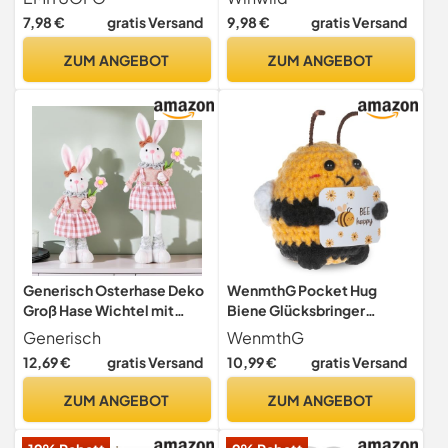
Keksausstecher Ostern
20,5CM Keksausstecher
7,98 €
gratis Versand
9,98 €
gratis Versand
Plätzchenausstecher Linzer
Ostern Hasenausstecher
Ausstecher von Hasen Ei
Set Plätzchenausstecher
ZUM ANGEBOT
ZUM ANGEBOT
Karotte Küken Osterhasen
Hase Ausstecher Ostern für
Backen Kinder
Generisch Osterhase Deko
WenmthG Pocket Hug
Groß Hase Wichtel mit
Biene Glücksbringer
Ausziehbaren Beinen,mit
Geschenke, Glück Biene
Generisch
WenmthG
Teleskopbeinen Ostern
Positive Geschenke,
12,69 €
gratis Versand
10,99 €
gratis Versand
Deko Hase Plüsch
Positive Kartoffel Deutsch
Osterdeko Tisch Figur
Ersatz - 1 St
ZUM ANGEBOT
ZUM ANGEBOT
Frühlingsdeko für Zuhause
Wohnzimmer (B)