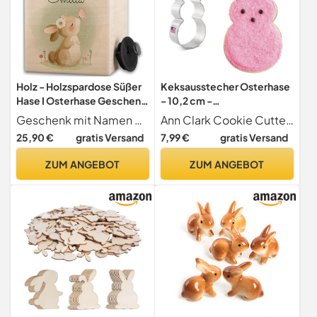
Holz - Holzspardose Süßer
Keksausstecher Osterhase
Hase I Osterhase Geschenk
- 10,2 cm -
Kinder Geldgeschenk |
Ausstechformen Ostern
Geschenk mit Namen personalisiert by Shirtracer
Ann Clark Cookie Cutters
Spardose Mädchen |
von Ann Clark USA
25,90 €
gratis Versand
7,99 €
gratis Versand
Geschenk zu Ostern für
Mädchen - 10x10cm - Holz
ZUM ANGEBOT
ZUM ANGEBOT
- kinderspardose
personalisierte sparbüchse