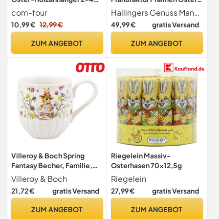
cm - niedlicher
Geschenk - ohne Alkohol,
com-four
Hallingers Genuss Manufaktur
Osterschmuck aus Holz -
handmade aus Confiserie-
10,99 €
12,99 €
49,99 €
gratis Versand
bunt bemalte Holzfiguren
Edelkakao in wertiger XXL-
für den Osterstrauch zum
Geschenkbox "Vom
ZUM ANGEBOT
ZUM ANGEBOT
Anhängen (34 Stück
Osterhasen", Ostern
Anhänger)
Körbchen für Frauen
Männer
Villeroy & Boch Spring
Riegelein Massiv-
Fantasy Becher, Familie,
Osterhasen 70x12,5g
440 ml
Villeroy & Boch
Riegelein
21,72 €
gratis Versand
27,99 €
gratis Versand
ZUM ANGEBOT
ZUM ANGEBOT