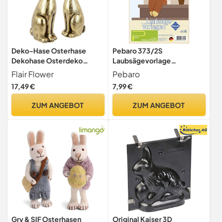
Deko-Hase Osterhase
Pebaro 373/2S
Dekohase Osterdeko
Laubsägevorlage
Keramikhase Kaninchen
Kantenhocker Osterhase,
Flair Flower
Pebaro
Ostern Frühling Dekoration
3mm Sperrholz DIN A 4,
17,49 €
7,99 €
für Kränze Osterkränze
Motiv vorgedruckt,
Osterfigur
aussägen mit
ZUM ANGEBOT
ZUM ANGEBOT
Frühlingsdekoration
Laubsägebogen, basteln,
Tischdeko Deko Osterfest
anmalen, fertig, Basteln mit
Statue Figur Paar Set
Holz, Geschenkidee,
Ostern, Osterdeko
Gry & SIF Osterhasen
Original Kaiser 3D