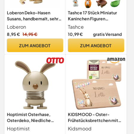
Loberon Deko-Hasen
Tashce 17 Stück Miniatur
Susans, handbemalt, sehr
Kaninchen Figuren
freundlich & detailreich
Osterhasen für
Loberon
Tashce
gestaltet, Tierfigur,
Osterdekoration
8,95 €
14,95 €
10,99 €
gratis Versand
Tischdekoration, Ostern,
Osterdekoration,
ZUM ANGEBOT
ZUM ANGEBOT
Osterhase, Polyresin, beige
Hoptimist Osterhase,
KIDSMOOD - Oster-
Osterdeko, Niedliche
Frühstücksbrettchen mit
Tischdeko zu Ostern, Kleine
Namen | Schneidebrett
Hoptimist
Kidsmood
Ostergeschenke
Holz mit Osterhase-Motiv –