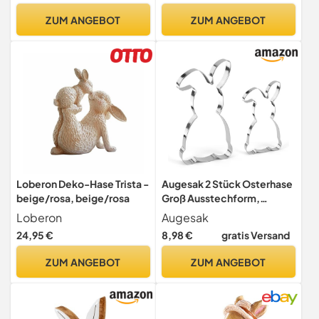
196x111x26mm
Home Dekoration
ZUM ANGEBOT
ZUM ANGEBOT
Geschenk
Loberon Deko-Hase Trista -
Augesak 2 Stück Osterhase
beige/rosa, beige/rosa
Groß Ausstechform,
Ausstechformen Ostern,
Loberon
Augesak
Hasen Ausstecher Groß,
24,95 €
8,98 €
gratis Versand
Keksausstecher Ostern
Edelstahl Hasenausstecher,
ZUM ANGEBOT
ZUM ANGEBOT
Plätzchen Ausstecher Hase
für DIY Osterbacken