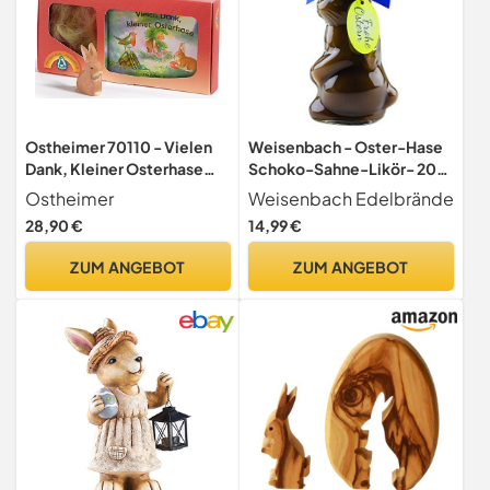
Ostheimer 70110 - Vielen
Weisenbach - Oster-Hase
Dank, Kleiner Osterhase
Schoko-Sahne-Likör- 200
(Set)
ml
Ostheimer
Weisenbach Edelbrände
28,90 €
14,99 €
ZUM ANGEBOT
ZUM ANGEBOT