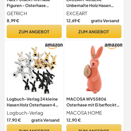
Figuren - Osterhase
Unbemalte Holz Hasen
Kaninchen Osterhasen
Figuren Für Diy
GETRICH
EXCEART
Cupcake Toppers Deko für
Bastelprojekte Ungemalte
8,99 €
12,69 €
gratis Versand
Geburtstag Party
Holzpuppen Kreative Deko
Kindergeburtstag Deko
Für Erwachsene Zum
ZUM ANGEBOT
ZUM ANGEBOT
Desktop Mikro Landschaft
Bemalen Und Gestalten Von
Individuellen Dekorationen
Logbuch-Verlag 24 kleine
MACOSA WV55806
Hasen Holz Osterhasen 4
Osterhase mit Ei beflockt
cm flach Tischdeko Ostern
Orange 21 cm Kunststoff
Logbuch-Verlag
MACOSA HOME
Deko schwarz weiß gold
Dekohase Hase Skulptur
17,90 €
gratis Versand
12,90 €
Osterbrunch Give-Away
Oster-Deko
Osterdekoration Figur
ZUM ANGEBOT
ZUM ANGEBOT