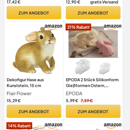
17,42 €
12,90 €
gratis Versand
Erwachsene, Frühlingsdeko
Personalisierte Oster-
Innen, 7,5 x 5,8 x 9 cm, Latte
Geschenke für Kinder |
ZUM ANGEBOT
ZUM ANGEBOT
Holzbrettchen für
Osterdeko &
21% Rabatt
Osterfrühstück [22x14 cm]
Dekofigur Hase aus
EPODA 2 Stück Silikonform
Kunststein, 15 cm
Gießformen Ostern,
Silikonform Ostern für
Flair Flower
EPODA
Frühling, Gießformen
15,29 €
5,99 €
7,59 €
Ostern Hase, Osterhase
Gipsformen zum Gießen (H)
ZUM ANGEBOT
ZUM ANGEBOT
14% Rabatt