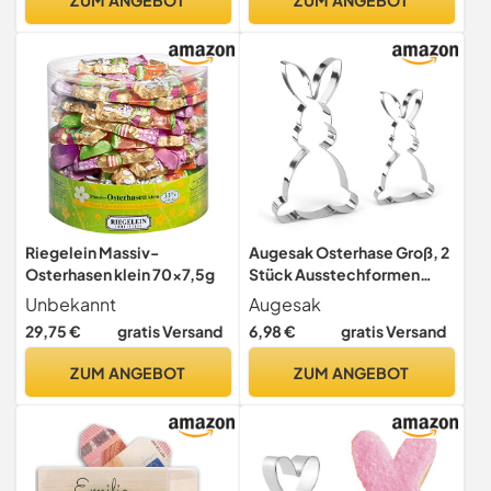
Dekohase Dekofigur Ostern
Dekoration Tischdeko
Riegelein Massiv-
Augesak Osterhase Groß, 2
Osterhasen klein 70x7,5g
Stück Ausstechformen
Ostern, Hasen Ausstecher
Unbekannt
Augesak
Groß, Keksausstecher
29,75 €
gratis Versand
6,98 €
gratis Versand
Ostern Edelstahl
Hasenausstecher,
ZUM ANGEBOT
ZUM ANGEBOT
Plätzchen Ausstecher Hase
für DIY Osterbacken