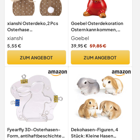
xianshi Osterdeko,2 Pcs
Goebel Osterdekoration
Osterhase
Ostern kann kommen,
Deko,Osterhasen Holz
Osterhase mit Ostereiern,
xianshi
Goebel
Figuren Aufsteller Ostern
Steingut, 15x9,5x8cm, 66-
5,55 €
39,95 €
59,85 €
Hase Deko,Osterdeko
844-68-1
Holz,Osterfiguren,Zum
ZUM ANGEBOT
ZUM ANGEBOT
Hinstellen Geschenk
Aufsteller Für Ostern
Osterdekoration (Braun)
Fyearfly 3D-Osterhasen-
Dekohasen-Figuren, 4
Form, antihaftbeschichtet,
Stück: Kleine Hasen