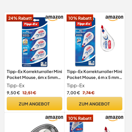
24% Rabatt
10% Rabatt
Tipp-Ex Korrekturroller Mini
Tipp-Ex Korrekturroller Mini
Pocket Mouse, 6m x 5mm,
Pocket Mouse, 6 m x 5 mm,
3er Pack, Ideal für das Büro,
2er-Pack, ideal für das
Tipp-Ex
Tipp-Ex
das Home Office oder die
Büro, das Homeoffice oder
9,50 €
12,51 €
7,00 €
7,74 €
Schule
die Schule
ZUM ANGEBOT
ZUM ANGEBOT
10% Rabatt