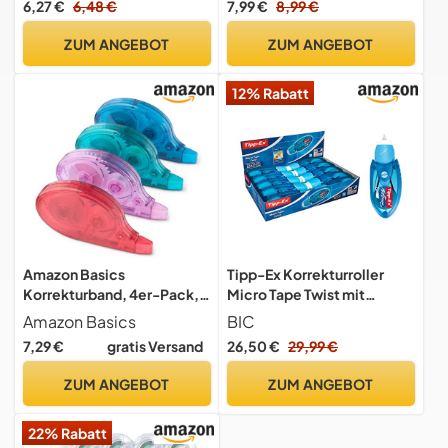
6,27 €
6,48 €
7,99 €
8,99 €
Home Office oder die
Schule, 3 Stück,
ZUM ANGEBOT
ZUM ANGEBOT
orange/grün/violett
12% Rabatt
Amazon Basics
Tipp-Ex Korrekturroller
Korrekturband, 4er-Pack,
Micro Tape Twist mit
Roller, Stift, Mausform,
Schutzkappe, 8m x 5mm,
Amazon Basics
BIC
sofort trocknend, 12 m lang,
10er Pack, Ideal für das
7,29 €
gratis Versand
26,50 €
29,99 €
grün, lila, rot, blau
Büro, das Home Office oder
die Schule
ZUM ANGEBOT
ZUM ANGEBOT
22% Rabatt