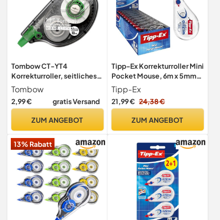
Tombow CT-YT4
Tipp-Ex Korrekturroller Mini
Korrekturroller, seitliches
Pocket Mouse, 6m x 5mm,
Abrollen, 4.2 mm x 10 m,
10er Pack, Ideal für das
Tombow
Tipp-Ex
geblistert
Büro, das Home Office oder
2,99 €
gratis Versand
21,99 €
24,38 €
die Schule
ZUM ANGEBOT
ZUM ANGEBOT
13% Rabatt