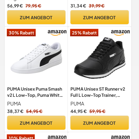
Wechselfußbett,schnürsch
Schwarz 45
56,99 €
79,95 €
31,34 €
39,99 €
uhe,schnürer,straßenschuh
e,Sportschuhe,dunkelblau
ZUM ANGEBOT
ZUM ANGEBOT
(4100),42 EU / 7.5 UK
30% Rabatt
25% Rabatt
PUMA Unisex Puma Smash
PUMA Unisex ST Runner v2
v2 L Low-Top, Puma White-
Full L Low-Top Trainer,
Puma Black, 43 EU
Puma Black-Puma Black-
PUMA
PUMA
Puma White, 43 EU
38,37 €
54,95 €
44,95 €
59,95 €
ZUM ANGEBOT
ZUM ANGEBOT
10% Rabatt