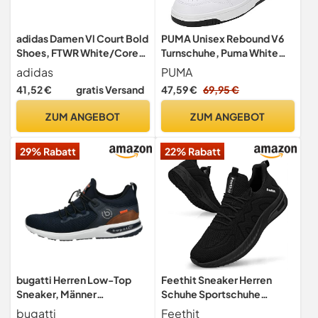
adidas Damen Vl Court Bold
PUMA Unisex Rebound V6
Shoes, FTWR White/Core
Turnschuhe, Puma White
Black/Wonder Beige, 40
Puma Black, 45 EU
adidas
PUMA
2/3 EU
41,52 €
gratis Versand
47,59 €
69,95 €
ZUM ANGEBOT
ZUM ANGEBOT
29% Rabatt
22% Rabatt
bugatti Herren Low-Top
Feethit Sneaker Herren
Sneaker, Männer
Schuhe Sportschuhe
Halbschuhe,
Laufschuhe Turnschuhe
bugatti
Feethit