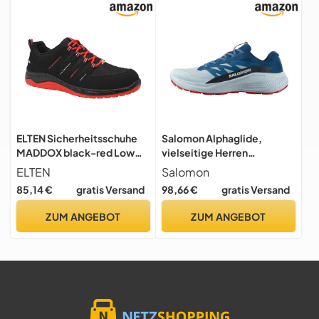
ELTEN Sicherheitsschuhe
Salomon Alphaglide,
MADDOX black-red Low
vielseitige Herren
ESD S3, Herren, Textil,
Trailrunning Schuhe für
ELTEN
Salomon
Stahlkappe, leicht,
Komfort, optimal für
85,14 €
gratis Versand
98,66 €
gratis Versand
sportlich, Schwarz/Rot,
Wanderungen und
Größe: 43
Trailrunning bei Outdoor-
ZUM ANGEBOT
ZUM ANGEBOT
Abenteuern