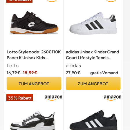
Lotto Stylecode: 2600110K
adidas Unisex Kinder Grand
Pacer K Unisex Kids
Court Lifestyle Tennis
Sportschuh Black/White 35
Lace-Up Shoes, Cloud
Lotto
adidas
White / Core Black / Core
16,79 €
18,59 €
27,90 €
gratis Versand
Black, 40 EU
ZUM ANGEBOT
ZUM ANGEBOT
35% Rabatt