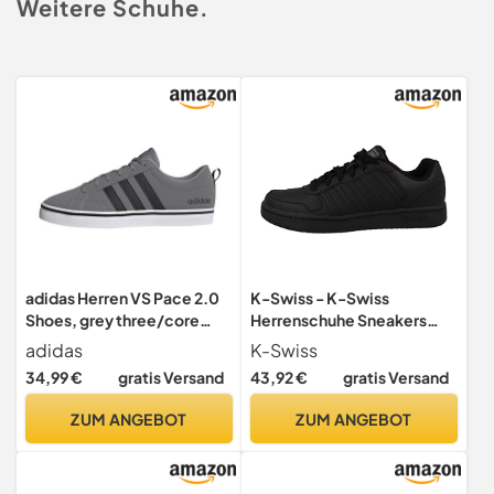
Weitere Schuhe.
ZUM ANGEBOT
47,03 €
60,00 €
7,49 €
ZUM ANGEBOT
47,31 €
siehe Shopseite
ZUM ANGEBOT
adidas Herren VS Pace 2.0
K-Swiss - K-Swiss
47,61 €
Shoes, grey three/core
Herrenschuhe Sneakers
gratis Versand | 4-5 Tage
black/Cloud white, 46 EU
06931-001-M COURT
adidas
K-Swiss
ZUM ANGEBOT
PALISADES Schwarz -
34,99 €
gratis Versand
43,92 €
gratis Versand
06931-001-M - 44
47,72 €
ZUM ANGEBOT
ZUM ANGEBOT
siehe Shopseite
ZUM ANGEBOT