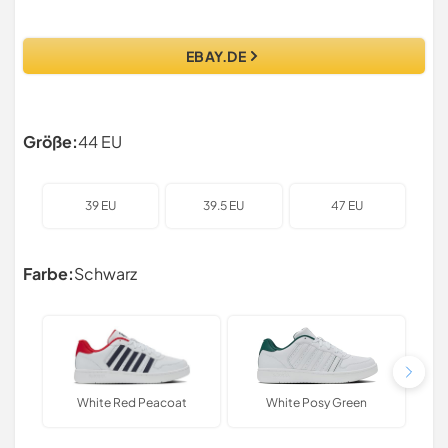
EBAY.DE
Größe:
44 EU
39 EU
39.5 EU
47 EU
Farbe:
Schwarz
White Red Peacoat
White Posy Green