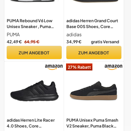
PUMA Rebound V6 Low
adidas Herren Grand Court
Unisex Sneaker , Puma
Base 00S Shoes, Core
White Puma Black Puma
Black/FTWR White/Gum 3,
PUMA
adidas
White, 46 EU
45 1/3 EU
42,49 €
64,95 €
34,99 €
gratis Versand
ZUM ANGEBOT
ZUM ANGEBOT
27% Rabatt
adidas Herren Lite Racer
PUMA Unisex Puma Smash
4.0 Shoes, Core
V2 Sneaker, Puma Black