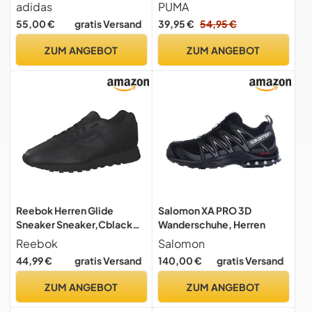
Black/Core Black/Grey
Puma Black, 45 EU
adidas
PUMA
Six, 45 1/3 EU
55,00 €
gratis Versand
39,95 €
54,95 €
ZUM ANGEBOT
ZUM ANGEBOT
Reebok Herren Glide
Salomon XA PRO 3D
Sneaker Sneaker,Cblack
Wanderschuhe, Herren
Purgry Cblack,44 EU
Reebok
Salomon
44,99 €
gratis Versand
140,00 €
gratis Versand
ZUM ANGEBOT
ZUM ANGEBOT