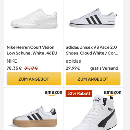
49,95 €
gratis Versand | 5 Tage
ZUM ANGEBOT
49,95 €
gratis Versand | 6 Tage
Nike Herren Court Vision
adidas Unisex VS Pace 2.0
Low Schuhe, White, 46 EU
Shoes, Cloud White / Core
ZUM ANGEBOT
Black / Cloud White, 44 EU
NIKE
adidas
50,99 €
78,35 €
81,17 €
29,99 €
gratis Versand
4,95 € | 3-4 Tage
ZUM ANGEBOT
ZUM ANGEBOT
ZUM ANGEBOT
32% Rabatt
59,99 €
gratis Versand | 2 Tage
ZUM ANGEBOT