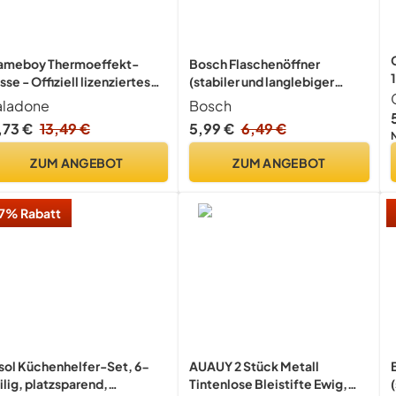
ameboy Thermoeffekt-
Bosch Flaschenöffner
sse - Offiziell lizenziertes
(stabiler und langlebiger
schenk für Gamer, Nerds,
Flaschenöffner für Werkstatt,
aladone
Bosch
ntendo-Fans, Männer &
Hobbyraum und Küche;
,73 €
13,49 €
5,99 €
6,49 €
tro-90er-Jahre-Fans, 290
ergonomischer
 (10 Fl Oz)
Schraubendrehergriff mit
ZUM ANGEBOT
ZUM ANGEBOT
Softgrip)
7% Rabatt
sol Küchenhelfer-Set, 6-
AUAUY 2 Stück Metall
ilig, platzsparend,
Tintenlose Bleistifte Ewig,