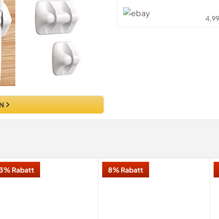
4,99
N
3% Rabatt
8% Rabatt