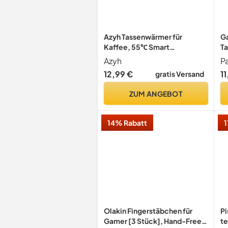
Azyh Tassenwärmer für
G
Kaffee, 55℃ Smart
Ta
Schreibtisch Tassenwärmer,
Ge
Azyh
P
Elektrischer Kaffeewärmer
Ni
12,99 €
11
gratis Versand
mit Aluminium-Metallplatte
Re
für den Schreibtisch,
ml
ZUM ANGEBOT
Teewärmer Erwärmen von
Kaffee Milch Kakao
14% Rabatt
1
Olakin Fingerstäbchen für
Pi
Gamer [3 Stück], Hand-Free
te