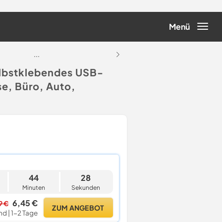
Menü
...
...
lbstklebendes USB-
e, Büro, Auto,
44
28
Minuten
Sekunden
6,45 €
9 €
ZUM ANGEBOT
nd | 1-2 Tage