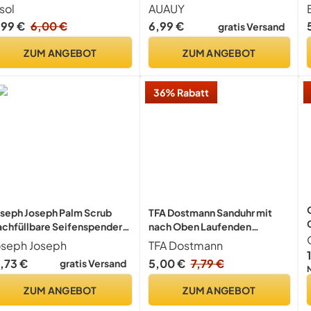
sereibe, Flaschenöffner,
Ohne Anspitze, Wechselkopf
sol
AUAUY
bst-/Gemüseschäler,
,99 €
6,00 €
6,99 €
gratis Versand
zzaschneider,
noblauch-/Ingwermühle,
ZUM ANGEBOT
ZUM ANGEBOT
äuterbeizer, Geschenkset
36% Rabatt
seph Joseph Palm Scrub
TFA Dostmann Sanduhr mit
chfüllbare Seifenspender
nach Oben Laufenden
inigungs- und Spülbürste
Kügelchen, Kunststoff, Blau,
oseph Joseph
TFA Dostmann
r die Küche mit
7/3/12 cm,
9,73 €
5,00 €
7,79 €
gratis Versand
fbewahrungsständer, grau
ZUM ANGEBOT
ZUM ANGEBOT