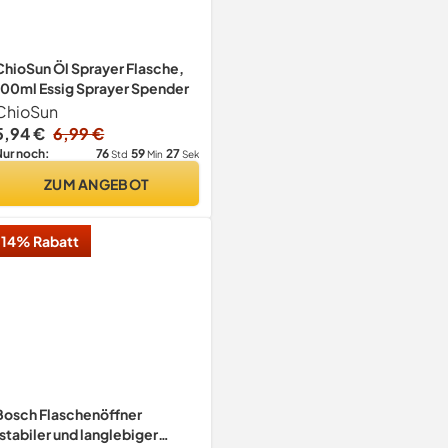
ChioSun Öl Sprayer Flasche,
100ml Essig Sprayer Spender
ChioSun
5,94 €
6,99 €
76
59
27
Nur noch:
Std
Min
Sek
ZUM ANGEBOT
14% Rabatt
Bosch Flaschenöffner
(stabiler und langlebiger