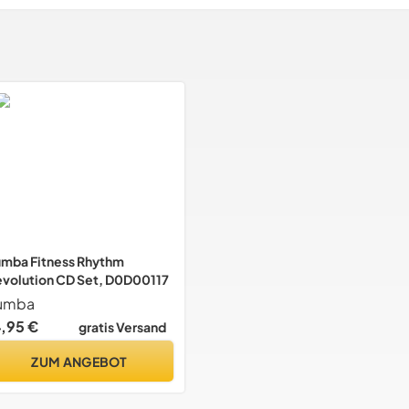
mba Fitness Rhythm
volution CD Set, D0D00117
umba
4,95 €
gratis Versand
ZUM ANGEBOT