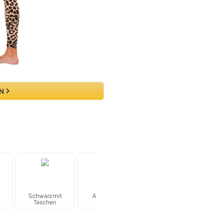
N
Schwarz mit
Armeegrün
Schwarz Bedruckt
Taschen