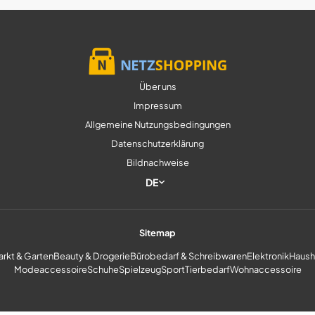
Über uns
Impressum
Allgemeine Nutzungsbedingungen
Datenschutzerklärung
Bildnachweise
DE
Sitemap
rkt & Garten
Beauty & Drogerie
Bürobedarf & Schreibwaren
Elektronik
Haush
Modeaccessoire
Schuhe
Spielzeug
Sport
Tierbedarf
Wohnaccessoire