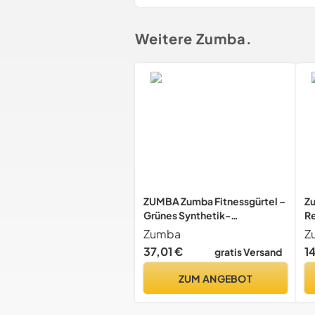
Weitere Zumba.
ZUMBA Zumba Fitnessgürtel –
Zu
Grünes Synthetik-
Re
Mischgewebe – Videospiel-
Zumba
Z
Zubehör –
37,01 €
1
gratis Versand
Gewichthebergürtel – Wii &
PS Move kompatibel
ZUM ANGEBOT