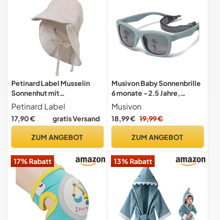
Petinard Label Musselin
Musivon Baby Sonnenbrille
Sonnenhut mit
6 monate - 2.5 Jahre,
Nackenschutz und UV-
Sonnenbrille Kleinkind
Petinard Label
Musivon
Schutz (UPF 50+) für Baby,
17,90 €
gratis Versand
18,99 €
19,99 €
Kleinkind Unisex
(DE/NL/SE/PL, Numerisch,
ZUM ANGEBOT
ZUM ANGEBOT
46, 47, Stein)
17% Rabatt
13% Rabatt