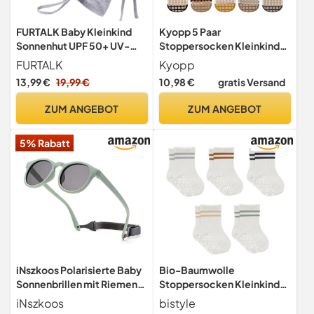
FURTALK Baby Kleinkind
Kyopp 5 Paar
Sonnenhut UPF 50+ UV-
Stoppersocken Kleinkinder
Schutz Mädchen & Jungen
ABS rutschfeste Socks
FURTALK
Kyopp
Sommer Kappe Kinder
BabySocken
13,99 €
19,99 €
10,98 €
gratis Versand
Strand Mütze mit
Verstellbarer Kinnriemen
ZUM ANGEBOT
ZUM ANGEBOT
und Halsklappen
5% Rabatt
iNszkoos Polarisierte Baby
Bio-Baumwolle
Sonnenbrillen mit Riemen
Stoppersocken Kleinkinder
Verstellbar für Kleinkinder
Baby ABS Antirutsch
iNszkoos
bistyle
0-36 Monate, Outdoor
Socken | Rutschsocken für