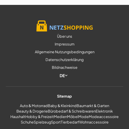
Über uns
Impressum
Allgemeine Nutzungsbedingungen
Datenschutzerklärung
Bildnachweise
DE
Sitemap
Auto & Motorrad
Baby & Kleinkind
Baumarkt & Garten
Beauty & Drogerie
Bürobedarf & Schreibwaren
Elektronik
Haushalt
Hobby & Freizeit
Medien
Möbel
Mode
Modeaccessoire
Schuhe
Spielzeug
Sport
Tierbedarf
Wohnaccessoire