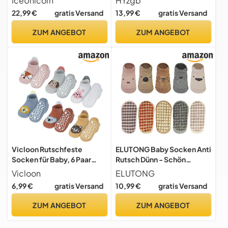
IceUnicorn
HYzgb
Babyschuhe Kleinkind
Antirutschsocken 12 Paare
22,99 €
gratis Versand
13,99 €
gratis Versand
Lederschuhe mädchen
Baumwolle Crew Socken 1-
Babyhausschuhe(Gelbbrau
3 Jahre alt Kleinkinder
ZUM ANGEBOT
ZUM ANGEBOT
ner Löwe,12-18)
Mädchen Geschenk (Multi-
Colors)
Vicloon Rutschfeste
ELUTONG Baby Socken Anti
Socken für Baby, 6 Paar
Rutsch Dünn - Schön
Baby Socken Baumwolle,
Baumwolle Rutschfeste
Vicloon
ELUTONG
Kleinkind , kurz Kinder Anti
Socken Baby Kinder, 5 Paar
6,99 €
gratis Versand
10,99 €
gratis Versand
Rutsch SockenKinder Anti
Sommer Krabbelsocken
Rutsch for Babies Toddlers
Stoppersocken für
ZUM ANGEBOT
ZUM ANGEBOT
and Kids
Mädchen Jungen 1-3 Jahre