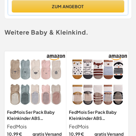
ZUM ANGEBOT
Weitere Baby & Kleinkind.
FedMois 5er Pack Baby
FedMois 5er Pack Baby
Kleinkinder ABS
Kleinkinder ABS
rutschfeste Socken
rutschfeste Socken
FedMois
FedMois
Sneaker Socken Tiermotive
Sneaker Socken Tiermotive
10,99 €
gratis Versand
10,99 €
gratis Versand