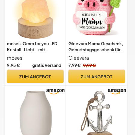
moses. Omm for you LED-
Gleevara Mama Geschenk,
Kristall-Licht – mit
Geburtstagsgeschenk für
abnehmbaren Rosenquarz,
Mama, Pocket Hug
moses
Gleevara
warmweißen Licht und
Glücksschweinchen,
9,95 €
gratis Versand
7,99 €
9,99 €
einem Holzsockel
Geschenke für Mutter zum
(Durchmesser: 6 cm),
Geburtstag, Muttertag,
ZUM ANGEBOT
ZUM ANGEBOT
spirituelles
Weihnachten, Beste Mütter
Wohnaccessoire für
der Welt
Meditation