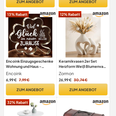
ZUM ANGEBOT
ZUM ANGEBOT
Tischdeko Geschenkidee
Stimmungslicht
13% Rabatt
12% Rabatt
romantische Deko
Valentinstag
Encoink Einzugsgeschenke
Keramikvasen 2er Set
Wohnung und Haus –
Herzform Weiß Blumenvase
Glücksklee Acryl Deko
Moderne Tischdeko Boho
Encoink
Zormon
Matte
6,99 €
7,99 €
15
03
40
Nur noch:
Std
Min
Sek
ZUM ANGEBOT
ZUM ANGEBOT
32% Rabatt