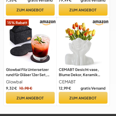
7,35 €
gratis Versand
79,99 €
gratis Versand
Schwarzgold Ginkgo Blatt
Zylinder, 2x 1L und 3x 1L
Motiv | Geschenkidee
spülmaschinengeeignete
ZUM ANGEBOT
ZUM ANGEBOT
Hängedeko
Kunststoff-
Wohnaccessoire
Sprudlerflaschen, Höhe 44
15% Rabatt
cm, Schwarz
Glowbal Filz Untersetzer
CEMABT Gesicht vase,
rund für Gläser 12er Set,
Blume Dekor, Keramik
Design Glasuntersetzer in
Körper Weibliche Form,
Glowbal
CEMABT
dunkelgrau für Getränke,
Ideale Regal, Moderne
9,32 €
10,98 €
12,99 €
gratis Versand
Bar, Tassen, Glas -
Bauernhaus Tisch, Kleine
Tischuntersetzer
nette Bücherregal
ZUM ANGEBOT
ZUM ANGEBOT
Filzuntersetzer
Halbgesicht (Stil-C)