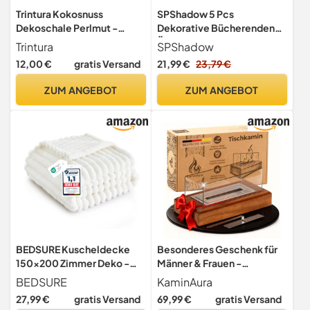
Trintura Kokosnuss
SPShadow 5 Pcs
Dekoschale Perlmut -
Dekorative Bücherenden
Dekoschale für Schlüssel
Ästhetische Chic Faux Buch
Trintura
SPShadow
Schmuckschale
Set für Raum Dekor,
12,00 €
gratis Versand
21,99 €
23,79 €
Schüsselschale modern
Moderne Home Dekorative
Snackschale Holz
Bücher Decor Couchtisch
ZUM ANGEBOT
ZUM ANGEBOT
Dekor
BEDSURE Kuscheldecke
Besonderes Geschenk für
150x200 Zimmer Deko -
Männer & Frauen -
Tagesdecke, Wollweiß
Dekorativer Tischkamin aus
BEDSURE
KaminAura
Akazienholz als stilvolles
27,99 €
gratis Versand
69,99 €
gratis Versand
Wohnaccessoire -