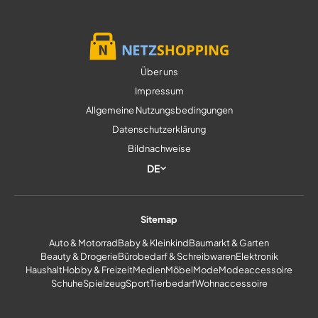
Über uns
Impressum
Allgemeine Nutzungsbedingungen
Datenschutzerklärung
Bildnachweise
DE
Sitemap
Auto & Motorrad
Baby & Kleinkind
Baumarkt & Garten
Beauty & Drogerie
Bürobedarf & Schreibwaren
Elektronik
Haushalt
Hobby & Freizeit
Medien
Möbel
Mode
Modeaccessoire
Schuhe
Spielzeug
Sport
Tierbedarf
Wohnaccessoire