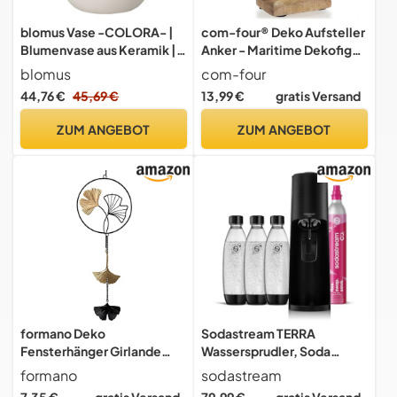
blomus Vase -COLORA- |
com-four® Deko Aufsteller
Blumenvase aus Keramik |
Anker - Maritime Dekofigur
Farbe Moonbeam | Größe L
- Metall-Skulptur auf
blomus
com-four
Ø14x20H cm | hochwertige
Mangoholz-Sockel - Deko-
44,76 €
45,69 €
13,99 €
gratis Versand
Handarbeit
Anker mit Juteseil zum
Hinstellen und Dekorieren -
ZUM ANGEBOT
ZUM ANGEBOT
nautisches Dekoelement
formano Deko
Sodastream TERRA
Fensterhänger Girlande
Wassersprudler, Soda
Ginko 60 cm Metall Mobile
Stream Maschine mit 1
formano
sodastream
Fenster Dekoration
Quick Connect 60L CO2-