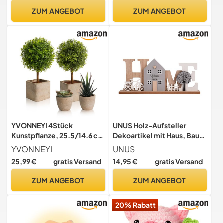
Geschenkidee für
ZUM ANGEBOT
ZUM ANGEBOT
Geburtstag, Weihnachten
& Jubiläum - KaminAura
YVONNEYI 4Stück
UNUS Holz-Aufsteller
Kunstpflanze, 25.5/14.6 cm
Dekoartikel mit Haus, Baum
Künstliche Pflanzen wie
& Fahrrad-Motiv, rustikaler
YVONNEYI
UNUS
echt für Deko Wohnzimmer,
Schriftzug für Wohnzimmer,
25,99 €
gratis Versand
14,95 €
gratis Versand
Klein Sukkulenten
Flur & Schlafzimmer
Künstliche für Office
ZUM ANGEBOT
ZUM ANGEBOT
Schlafzimmer Badezimmer
Küchen Zuhause Innen Deko
20% Rabatt