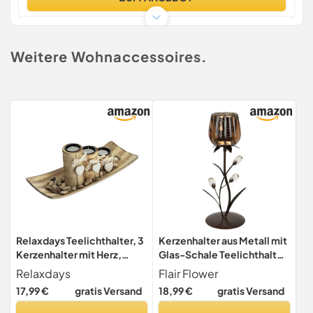
17,99 €
gratis Versand | 1 Tag
Weitere Wohnaccessoires.
ZUM ANGEBOT
17,99 €
gratis Versand | 2 Tage
ZUM ANGEBOT
17,99 €
gratis Versand | 4 Tage
ZUM ANGEBOT
Relaxdays Teelichthalter, 3
Kerzenhalter aus Metall mit
Kerzenhalter mit Herz,
Glas-Schale Teelichthalter
Tablett & Steine, Tischdeko
Kerzenständer
Relaxdays
Flair Flower
Wohnzimmer & Esszimmer,
Kerzenleuchter modern
17,99 €
gratis Versand
18,99 €
gratis Versand
Kerzendeko, braun
Blumen Design Braun Gold
Wohnzimmer Deko