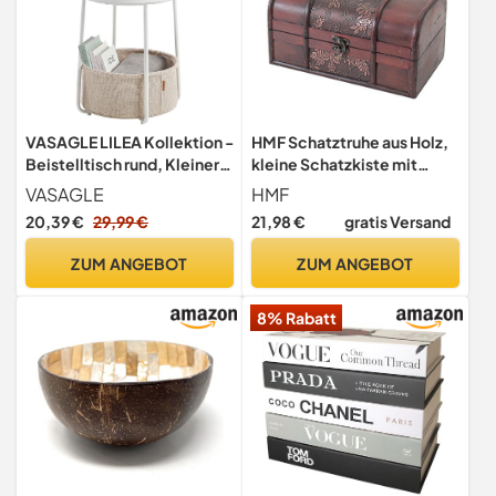
VASAGLE LILEA Kollektion -
HMF Schatztruhe aus Holz,
Beistelltisch rund, Kleiner
kleine Schatzkiste mit
Tisch, Couchtisch klein,
Vintage Metallverschluss
VASAGLE
HMF
Wohnzimmertisch, Korb
für Kindergeburtstag,
20,39 €
29,99 €
21,98 €
gratis Versand
aus Stoff, Stauraum für
Hochzeit oder Jubiläum | 25
Wohnzimmer
x 15 x 13 cm | Japan
ZUM ANGEBOT
ZUM ANGEBOT
Schlafzimmer, Nachttisch
modern, mattweiß-
8% Rabatt
Kamelbraun LET223W10