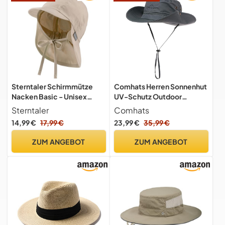
Sterntaler Schirmmütze
Comhats Herren Sonnenhut
Nacken Basic - Unisex
UV-Schutz Outdoor
Baby- und Kinder Mütze mit
Fischerhut Bucket Safari
Sterntaler
Comhats
Nackenschutz,
Faltbarer Wanderhut Unisex
14,99 €
17,99 €
23,99 €
35,99 €
Ohrenklappen und
Sommer Buschhut Hiking
Bindeband - UV-Schutz
Breiter Boonie Gartenhut
ZUM ANGEBOT
ZUM ANGEBOT
50+ Hut aus Popeline (Bio) -
Wasserdicht Dunkelgrau
Sommer Kopfbedeckung -
M/L
beige, Größe 41