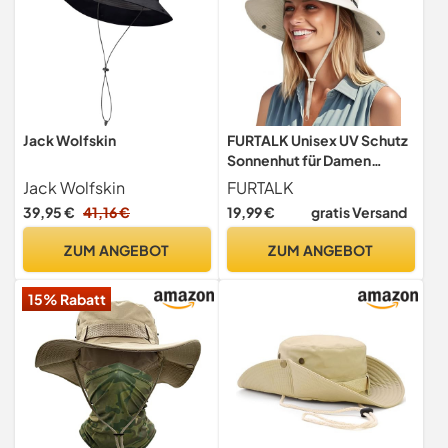
Jack Wolfskin
FURTALK Unisex UV Schutz
Sonnenhut für Damen
Herren Sommerhut Faltbar
Jack Wolfskin
FURTALK
Wanderhut Tragbar Outdoor
39,95 €
41,16 €
19,99 €
gratis Versand
Fischerhut mit Breite
Krempe
ZUM ANGEBOT
ZUM ANGEBOT
15% Rabatt