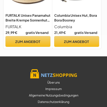
FURTALK Unisex Panamahut
Columbia Unisex Hut, Bora
Breite Krempe Sonnenhut
Bora Booney
für Herren und Damen
FURTALK
Columbia
Strandhut UV-Schutz
29,99 €
gratis Versand
21,49 €
gratis Versand
Sommerhut Verstellbare
Strohhut
ZUM ANGEBOT
ZUM ANGEBOT
Über uns
Impressum
Allgemeine Nutzungsbedingungen
Datenschutzerklärung