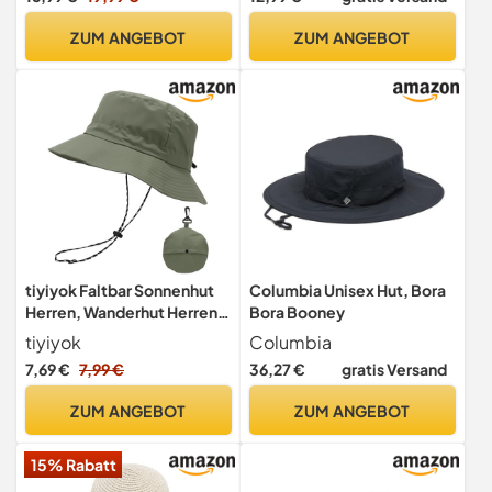
50+ Einstellbare
Unisex,Einheitsgröße
Kinnriemen Eimer Hut
ZUM ANGEBOT
ZUM ANGEBOT
Outdoor
tiyiyok Faltbar Sonnenhut
Columbia Unisex Hut, Bora
Herren, Wanderhut Herren
Bora Booney
und Damen,
tiyiyok
Columbia
Atmungsaktiver Outdoor
7,69 €
7,99 €
36,27 €
gratis Versand
Strohhut, Fischerhut UV
Schutz, Eignet sich für
ZUM ANGEBOT
ZUM ANGEBOT
Bergsteigen, Wandern,
Reisen, Angeln und UV
15% Rabatt
Schutz im Freien