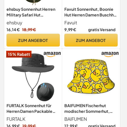
ehsbuy Sonnenhut Herren
Favuit Sonnenhut, Boonie
Military Safari Hut
Hut Herren Damen Buschhut
Sommerhut Breiter Krempe
Breite Krempe Outdoor Hat
ehsbuy
Favuit
Camo Wanderhut Armee
UV Schutz Sonnenschutz
16,14 €
18,99 €
9,99 €
gratis Versand
Boonie Hut mit Kühlender
Faltbar Wanderhut
Multifunktionstuch
Fischerhut Gartenhut
ZUM ANGEBOT
ZUM ANGEBOT
Schlauchschal Outdoor
Anglerhut Buschhüte
Fischerhut
15% Rabatt
FURTALK Sonnenhut für
BAIFUMEN Fischerhut
Herren Damen Packable
modischer Sommerhut,
breiter Krempe Sommer
faltbar, Outdoor-
FURTALK
BAIFUMEN
UV-Schutz Angelhut UPF
Anglerhut,
16,99 €
19,99 €
12,99 €
gratis Versand