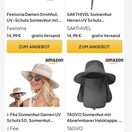
Feelorna Damen Strohhut,
SAKTHIVEL Sonnenhut
UV-Schutz Sonnenhut mit
Herren UV Schutz
Breite Krempe
Baumwolle Sommerhut
Feelorna
SAKTHIVEL
Atmungsaktiv Strandhut
Safari Fischerhut
14,99 €
gratis Versand
14,98 €
gratis Versand
Faltbarer Sommerhut für
Reise Urlaub (DE/NL/SE/PL,
ZUM ANGEBOT
ZUM ANGEBOT
Alphanumerisch,
Einheitsgröße, Beige)
J.Fée Sonnenhut Damen UV
TAGVO Sonnenhut mit
Schutz 50, Sonnenhut
Abnehmbarer Halsklappe,
Herren Sommerhut Damen
UPF 50+ Schutzhüte
J.Fée
TAGVO