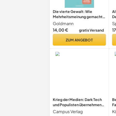
Die vierte Gewalt: Wie
Al
Mehrheitsmeinung gemacht
De
wird – auch wenn sie keine ist
B
Goldmann
S
- Aktualisierte und erweiterte
k
14,00 €
1
gratis Versand
Ausgabe
ZUM ANGEBOT
Krieg der Medien: Dark Tech
Be
und Populisten übernehmen
Fa
die Macht
in
Campus Verlag
K
ei