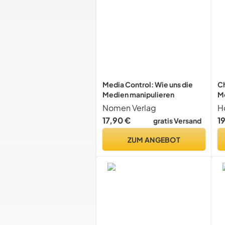
Media Control: Wie uns die
Ch
Medien manipulieren
Me
Ju
Nomen Verlag
El
17,90 €
1
gratis Versand
B
ZUM ANGEBOT