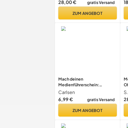
28,00 €
1
gratis Versand
P
ZUM ANGEBOT
Mach deinen
M
Medienführerschein:
Oh
Medienkompetenz für Kinder
Ve
Carlsen
S.
ab 8 Jahren
k
6,99 €
2
gratis Versand
ZUM ANGEBOT