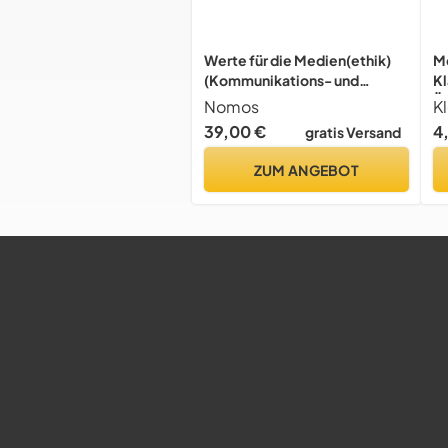
Werte für die Medien(ethik)
Me
(Kommunikations- und
Kl
Medienethik)
Ü
Nomos
Kl
39,00 €
4
gratis Versand
ZUM ANGEBOT