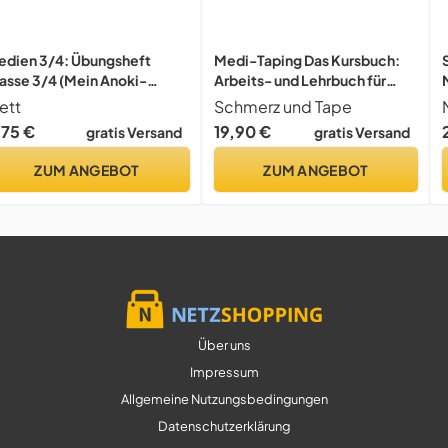
dien 3/4: Übungsheft
Medi-Taping Das Kursbuch:
asse 3/4 (Mein Anoki-
Arbeits- und Lehrbuch für
bungsheft)
medizinisch ausgebildete
ett
Schmerz und Tape
Therapeuten und für
,75 €
19,90 €
gratis Versand
gratis Versand
Jedermann
ZUM ANGEBOT
ZUM ANGEBOT
Über uns
Impressum
Allgemeine Nutzungsbedingungen
Datenschutzerklärung