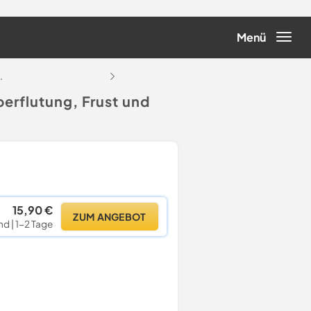
Menü
.
...
berflutung, Frust und
15,90 €
ZUM ANGEBOT
nd | 1-2 Tage