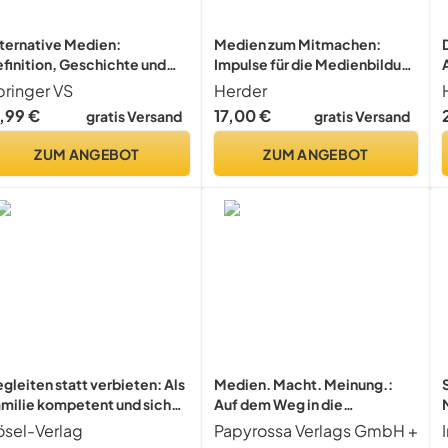
ternative Medien:
Medien zum Mitmachen:
finition, Geschichte und
Impulse für die Medienbildung
edeutung (Medienwissen
in der Kita
pringer VS
Herder
ompakt)
7,99 €
17,00 €
gratis Versand
gratis Versand
ZUM ANGEBOT
ZUM ANGEBOT
gleiten statt verbieten: Als
Medien. Macht. Meinung.:
milie kompetent und sicher
Auf dem Weg in die
 die digitale Welt - Mit
Kriegstüchtigkeit (Neue
ösel-Verlag
Papyrossa Verlags GmbH +
nem Vorwort von Verena
Kleine Bibliothek)