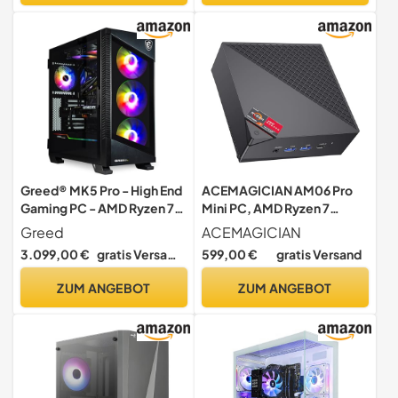
Einstellbar in 3-
Konsole , 2000VA
Modi|WIFI6|2.5G LAN
Greed® MK5 Pro - High End
ACEMAGICIAN AM06 Pro
Gaming PC - AMD Ryzen 7
Mini PC, AMD Ryzen 7
7800X3D + Nvidia Geforce
5700U (8C/16T, bis zu
Greed
ACEMAGICIAN
RTX 5080 16GB - Schneller
4.3Ghz),16GB DDR4 512GB
3.099,00 €
gratis Versand
599,00 €
gratis Versand
RGB Computer + 4K
M.2 SSD Mini Computer mit
Raytracing Rechner - 5,0
Type-C |Dual LAN| WiFi6
ZUM ANGEBOT
ZUM ANGEBOT
GHZ - 32 GB DDR5 RAM -
|BT5.2
2TB SSD - WLAN + W11 Pro