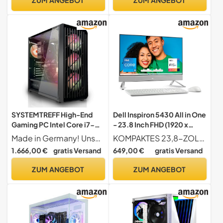
DVD+RW - USB3.0 - WLAN
Intel Iris Xe | USB4 |
- Windows 11 Pro | MS
Bluetooth v5.2 | Wi-Fi 6
Office | #6698
SYSTEMTREFF High-End
Dell Inspiron 5430 All in One
Gaming PC Intel Core i7-
- 23.8 Inch FHD (1920 x
14700KF 20x5.6GHz |
1080) Display, Intel Core
Made in Germany! Unser Gaming-PC für fortgeschrittene Nutzer ist perfekt für Spieler, die mehr wollen. Zusammengestellt von unserem IT-Team, bietet er hohe Leistung für anspruchsvolle Spiele. Mit Windows 11 Pro vorinstalliert, sind Sie sofort startklar für neue Herausforderungen im Gaming-Bereich. Ideal für diejenigen, die ihre Gaming-Erfahrung aufwerten möchten.
KOMPAKTES 23,8-ZOLL-DISPLAY 23,8 Zoll (60,5 cm), Bildschirmauflösung FHD (1920 x 1080 Pixel), Paneltyp Anti-Glare Narrow Border LED-Display für klare und lebendige Bilder ideal für Arbeit, Streaming und Videogespräche.
Nvidia RTX 5060 TI 16GB |
i5-1334U, 8 GB RAM, 512
1.666,00 €
gratis Versand
649,00 €
gratis Versand
1TB M.2 NVMe | 32GB DDR5
GB SSD, Intel Iris Xe
RAM | WLAN Desktop
Graphics, Windows 11
ZUM ANGEBOT
ZUM ANGEBOT
Computer Rechner für
Home, German QWERTZ
Gamer, Zocker & Streamer
Keyboard White