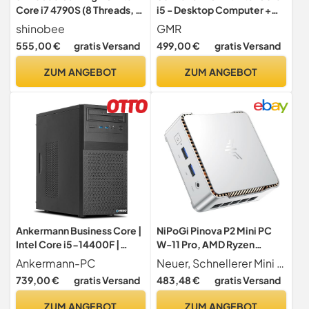
Core i7 4790S (8 Threads, 4
i5 - Desktop Computer +
GHz) - 32 GB - 1 TB SSD -
Silent Rechner für Büro &
shinobee
GMR
GeForce GTX 1070 8 GB
Home Office - 16GB RAM -
555,00 €
gratis Versand
499,00 €
gratis Versand
GDDR5 - Windows 11 Prof -
512GB SSD - USB3.0 -
WLAN - Gamer #8427
WLAN BT - inkl Windows 11
ZUM ANGEBOT
ZUM ANGEBOT
Pro mit Card Reader 5-in-1
Ankermann Business Core |
NiPoGi Pinova P2 Mini PC
Intel Core i5-14400F |
W-11 Pro, АMD Ryzen
Nvidia GeForce GT 710 4GB
3300U(bis zu 3,50 GHz), 16
Ankermann-PC
Neuer, Schnellerer Mini PC 3300U Der NiPoGi P2 Mini PC ist mit einem MD Ryzen 3300U Prozessor(4 Kerne 4 Threads, Basis Turbo-Frequenz 2,10 3,50 GHz, 4 MB L3-Cache)ausgestattet. Dank der integrierten MD Radeon Grafikkarte 1,40 GHz und 28 W TDP bietet er eine starke Leistung. Die neueste 3300U-CPU ist 40 % höher als die des N5105 und etwa 20 % höher als die des N100. Ob für einfache Büroarbeiten, 4K-Videowiedergabe, Designprojekte oder andere Aufgaben dieser Mini-PC ist die perfekte Wahl.
| 16GB DDR5 RAM | 1TB
GB DDR4 512 GB M.2 SSD
739,00 €
gratis Versand
483,48 €
gratis Versand
NVMe SSD | Windows 11 |
Mini Desktop Computer,
WLAN & Bluetooth | Libre
HDMI 2.0, DP, Typ-C, 4K
ZUM ANGEBOT
ZUM ANGEBOT