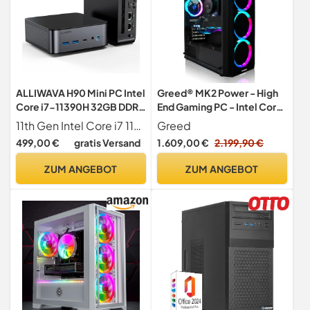
ALLIWAVA H90 Mini PC Intel
Greed® MK2 Power - High
Core i7-11390H 32GB DDR4
End Gaming PC - Intel Core
1TB SSD, bis zu 5.0 GHz,
i7-12700F + AMD Radeon
11th Gen Intel Core i7 11390H Prozessor Der ALLIWAVA H90 Mini PC wird vom 11. Generation Intel Core i7-11390H Prozessor (12M Cache, bis zu 5
Greed
HDMI/DP/USB-C, 2X 2.5G
RX 9070 - Schneller RGB
499,00 €
gratis Versand
1.609,00 €
2.199,90 €
LAN, 8K Ausgabe,
Computer + 4K Raytracing
leistungsstarker Büro- und
Rechner mit 4,9 GHZ - 32GB
ZUM ANGEBOT
ZUM ANGEBOT
Desktop-PC Gaming
DDR4 RAM - 1TB SSD -
WLAN + W11 Pro