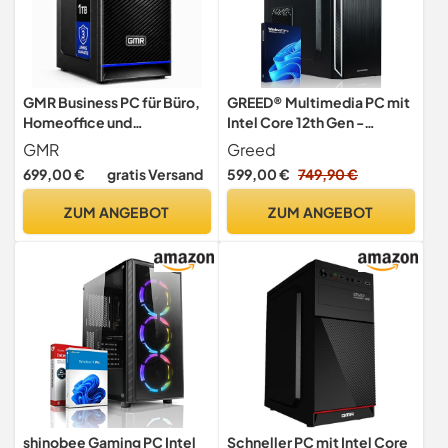
GMR Business PC für Büro,
GREED® Multimedia PC mit
Homeoffice und
Intel Core 12th Gen -
Unternehmen |
Schneller Rechner +
GMR
Greed
Bürocomputer mit Intel
Computer für Büro & Home
699,00 €
gratis Versand
599,00 €
749,90 €
Core i5 | 16 GB RAM | 1 TB
Office mit 4,3 GHZ, 16GB
SSD | Windows 11 Pro |
RAM/Arbeitsspeicher -
ZUM ANGEBOT
ZUM ANGEBOT
WLAN & Bluetooth | 3 Jahre
240GB SSD + 1TB HDD -
Garantie
DVD+RW - USB3.0 - WLAN,
Windows 11 Pro
shinobee Gaming PC Intel
Schneller PC mit Intel Core