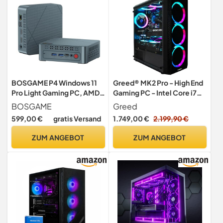
BOSGAME P4 Windows 11
Greed® MK2 Pro - High End
Pro Light Gaming PC, AMD
Gaming PC - Intel Core i7
Ryzen 7 5700U, 8C/16T up
12700F + Nvidia Geforce
BOSGAME
Greed
to 4.3GHz, DDR4 RAM PCIe
RTX 5070 12GB - Schneller
599,00 €
gratis Versand
1.749,00 €
2.199,90 €
3.0 SSD, 4K@60Hz Triple
RGB Computer + 4K
Display, HDMI, USB-C,
Rechner mit 4,9 GHZ - 32
ZUM ANGEBOT
ZUM ANGEBOT
USB3.2, 2.5G LAN, Wi-Fi
GB DDR4 RAM -
6E, BT 5.2
Wasserkühlung - 2TB SSD -
(P1/5700U/16G/512G)
WLAN + W11 Pro