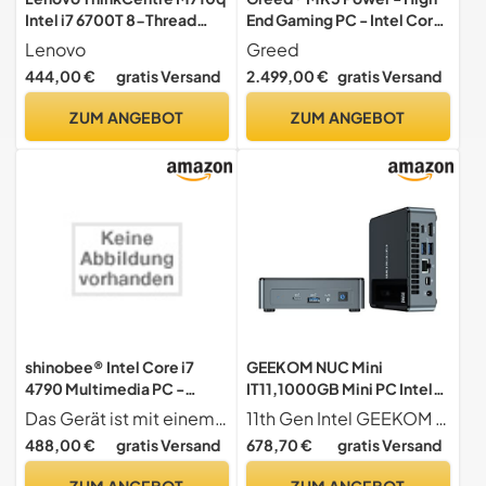
Intel i7 6700T 8-Thread
End Gaming PC - Intel Core
3.60 GHz Business Office
i9 12900KF + Nvidia
Lenovo
Greed
Multimedia Computer mit 3
Geforce RTX 5070Ti 16GB -
444,00 €
gratis Versand
2.499,00 €
gratis Versand
Jahren Garantie! - 32 GB - 1
Schneller RGB Computer +
TB SSD - USB 3.0 - WLAN -
4K Raytracing Rechner - 5,2
ZUM ANGEBOT
ZUM ANGEBOT
Windows 11 Prof. 64-Bit -
GHZ - 32 GB DDR5 RAM -
#8189
1TB SSD - WLAN + W11 Pro
shinobee® Intel Core i7
GEEKOM NUC Mini
4790 Multimedia PC -
IT11,1000GB Mini PC Intel
Schneller Computer für
Core i7-11390H (8 Threads,
Das Gerät ist mit einem sehr schnellen i7 8-Thread Prozessor sowie schnellen 16 GB Markenarbeitsspeicher ausgestattet, die mehr als genug Leistung für rechenintensive Anwendungen, Multitasking und Multimedia bereitstellen. Die große 512 GB SSD + 1TB sind ideal um all ihre Daten zu speichern. Der schnelle DVD-Brenner sichert zuverlässig alles auf CD oder DVD.
11th Gen Intel GEEKOM NUC 11 i7 Mini PC ist mit dem Intel Core i7-11390H Prozessor der 11. Generation ausgestattet, verfügt über 4 Kerne, 8 Threads und einen 12 MB Cache, die Turbo-Frequenz kann bis zu 5,00 GHz betragen. Es verfügt über einen leistungsstarken Intel Core i7 Prozessor, der hervorragende Leistung für die meisten Computing-Aufgaben bietet.
Büro & Home Office -
12MB Cache, Max 5.00
488,00 €
gratis Versand
678,70 €
gratis Versand
Rechner mit 4 GHZ - 16GB
GHz),32GB Dual DDR4 Mini
RAM - 512 GB SSD + 1TB -
Computer, Windows 11 Pro
ZUM ANGEBOT
ZUM ANGEBOT