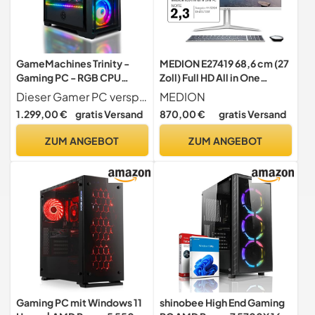
GameMachines Trinity -
MEDION E27419 68,6 cm (27
Gaming PC - RGB CPU
Zoll) Full HD All in One
Kühler - Intel Core i7
Desktop PC (Intel Core i5-
Dieser Gamer PC verspricht pures Gamingvergnügen. Mit dem Intel Core i7 Prozessor, der SSD und 32GB DDR4 Arbeitsspeicher sind Sie für alle aktuelle Spiele und Programme bestens ausgerüstet.
MEDION
14700KF - NVIDIA GeForce
13420H, 16GB DDR4 RAM,
1.299,00 €
gratis Versand
870,00 €
gratis Versand
RTX 5060 Ti - 1000GB M.2
512 PCIe SSD, WLAN, HDMI
SSD - 32GB DDR4 - WLAN -
in, Win 11 Home)
ZUM ANGEBOT
ZUM ANGEBOT
Windows 11 Pro
Gaming PC mit Windows 11
shinobee High End Gaming