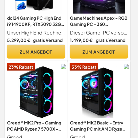
dcl24 Gaming PC High End
GameMachines Apex - RGB
i9 14900KF, RTX5090 32GB
Gaming PC - 360
- 2000GB SSD, 64GB
Wasserkühlung - Intel®
Unser High End Rechner wurde für Spieleperformance optimiert mit beeindruckender Grafik- und Prozessorleistung, um den Performanceansprüchen eines Highend PCs gerecht zu werden und ist damit geeignet für Minecraft
Dieser Gamer PC verspricht pures Gamingvergnügen. Mit dem Intel Core i7 Prozessor, der pfeilschnellen SSD und 32GB DDR4 Arbeitsspeicher sind Sie für alle aktuelle Spiele und Programme bestens ausgerüstet.
DDR5, Streaming Rechner
Core™ i7 12700KF -
5.299,00 €
gratis Versand
1.499,00 €
gratis Versand
mit 24x4.4 GHz, PC für
GeForce RTX 5060Ti 16GB -
Zocker mit WLAN,
1000GB M.2 SSD - 32GB
ZUM ANGEBOT
ZUM ANGEBOT
Computer Tower mit
RGB DDR4 - WLAN -
Windows 11 Pro [20124]
Windows 11 Pro
23% Rabatt
33% Rabatt
Greed® MK2 Pro - Gaming
Greed® MK2 Basic - Entry
PC AMD Ryzen 7 5700X -
Gaming PC mit AMD Ryzen
Nvidia Geforce RTX 5070
5 4600G + Radeon Vega 7 -
Greed
Greed