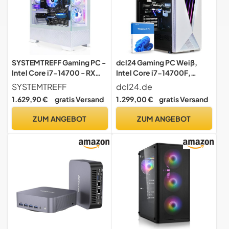
SYSTEMTREFF Gaming PC -
dcl24 Gaming PC Weiß,
Intel Core i7-14700 - RX
Intel Core i7-14700F,
9060 XT 8GB
NVIDIA GeForce RTX 5060
SYSTEMTREFF
dcl24.de
Ti 8GB, 16GB DDR4, 1TB
1.629,90 €
gratis Versand
1.299,00 €
gratis Versand
NVMe SSD, Windows 11 Pro,
WLAN, Desktop Computer
ZUM ANGEBOT
ZUM ANGEBOT