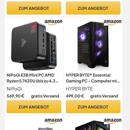
RAM/Arbeitsspeicher - 1TB
4K Raytracing Rechner mit
ZUM ANGEBOT
ZUM ANGEBOT
SSD + 1TB HDD - DVD+RW -
4,9 GHZ - 16 GB DDR4 RAM -
WLAN - inkl Win 11 Pro
1TB SSD - WLAN + W11 Pro
NiPoGi E3B Mini PC AMD
HYPER BYTE® Essential
Ryzen 5 7430U (bis zu 4,3
Gaming PC - Computer mit
GHz), 1TB SSD 16GB LPDDR4
AMD Ryzen 3 3200G mit 4,0
NiPoGi
HYPER BYTE
GHz | Vega 8 | 16GB DDR4
569,90 €
gratis Versand
499,00 €
gratis Versand
RAM | 256GB SSD | Gamer
Tower Desktop | USB 3.0 |
ZUM ANGEBOT
ZUM ANGEBOT
WLAN | Windows 11 Pro