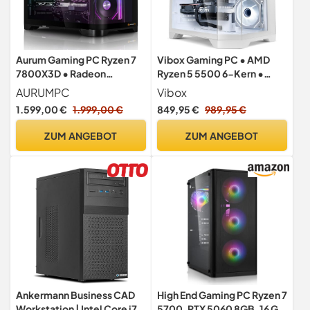
Aurum Gaming PC Ryzen 7
Vibox Gaming PC • AMD
7800X3D • Radeon
Ryzen 5 5500 6-Kern •
RX9060XT 16GB • 16GB
Nvidia RTX 3050 6GB •
AURUMPC
Vibox
DDR5 • 1000GB M.2 SSD •
16GB RAM • 500GB SSD •
1.599,00 €
1.999,00 €
849,95 €
989,95 €
Windows 11 • Luftkühlung •
Windows 11 • WLAN 6 +
WLAN • Gamer PC
Bluetooth 5.4 • Blanc
ZUM ANGEBOT
ZUM ANGEBOT
Computer Gaming Rechner
Ankermann Business CAD
High End Gaming PC Ryzen 7
Workstation | Intel Core i7-
5700, RTX 5060 8GB, 16 GB