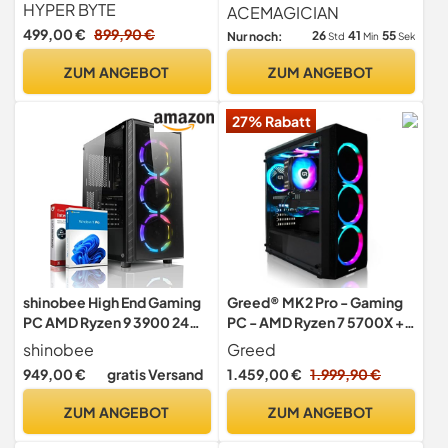
mit 4,0 GHz | 16 GB DDR4
(8C/16T),16GB LPDDR4
HYPER BYTE
ACEMAGICIAN
RAM | 1TB SSD Festplatte |
512GB M.2 SSD
499,00 €
899,90 €
26
41
54
Nur noch:
Std
Min
Sek
Win 11 Pro | WLAN |
DVD+RW | USB 3.0 | High
ZUM ANGEBOT
ZUM ANGEBOT
End Office Tower-Pc
27% Rabatt
shinobee High End Gaming
Greed® MK2 Pro - Gaming
PC AMD Ryzen 9 3900 24
PC - AMD Ryzen 7 5700X +
Threads 4.30GHz -
AMD Radeon RX 9070 16GB
shinobee
Greed
GeForce RTX 5060 8 GB -
949,00 €
gratis Versand
1.459,00 €
1.999,90 €
32 GB DDR4-1 TB SSD -
Windows 11 - WLAN -
ZUM ANGEBOT
ZUM ANGEBOT
Gamer PC Computer
Rechner - #8148