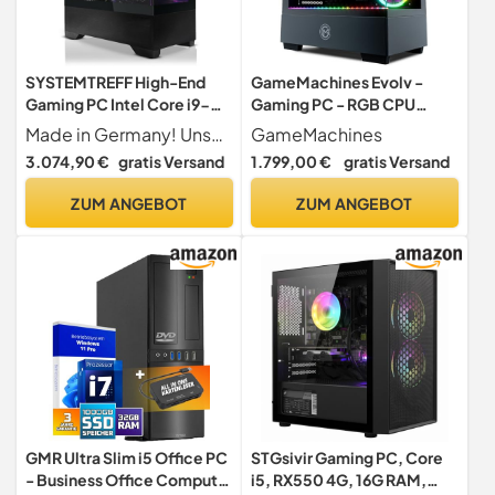
SYSTEMTREFF High-End
GameMachines Evolv -
Gaming PC Intel Core i9-
Gaming PC - RGB CPU
14900K 24x6GHz | Nvidia
Kühler - Intel® Core™ i7
Made in Germany! Unser High-End Gaming-PC ist die Spitzenauswahl für Profis. Konzipiert von Experten, dominiert er die anspruchsvollsten Titel mit Spitzenleistung. Windows 11 Pro ist schon installiert, damit Sie ohne Verzögerung in die Elite der Gaming-Welt eintauchen können. Für die Meister des Spiels, die keine Kompromisse kennen.
GameMachines
RTX 5080 16GB DX12 | 2TB
14700KF - NVIDIA GeForce
3.074,90 €
gratis Versand
1.799,00 €
gratis Versand
M.2 NVMe | 32GB DDR5
RTX 5070-1000GB M.2
RAM | Windows 11 | WLAN
SSD - 32GB DDR4 - WLAN -
ZUM ANGEBOT
ZUM ANGEBOT
Desktop Computer
Win 11 Pro
Rechner für Gamer, Zocker
& Streamer
GMR Ultra Slim i5 Office PC
STGsivir Gaming PC, Core
- Business Office Computer
i5, RX550 4G, 16G RAM,