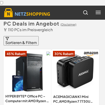
PC Deals im Angebot
(Disclaimer)
🏅 110 PCs im Preisvergleich
Sortieren & Filtern
45% Rabatt
30% Rabatt
HYPER BYTE® Office PC –
ACEMAGICIAN K1 Mini
Computer mit AMD Ryzen 3
PC,AMD Ryzen 7 7730U