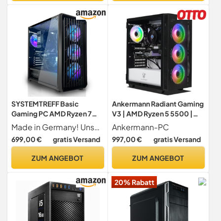
USB3.1 - WLAN, inkl.
Windows 11 Pro
SYSTEMTREFF Basic
Ankermann Radiant Gaming
Gaming PC AMD Ryzen 7
V3 | AMD Ryzen 5 5500 |
5700G 8x4.6GHz | Radeon
Nvidia GeForce RTX 5060 Ti
Made in Germany! Unser Gaming-PC für Einsteiger ist der perfekte Startpunkt für alle, die in die Welt der Videospiele eintauchen möchten. Dieses Modell, zusammengestellt von unserem erfahrenen IT-Team, eignet sich ideal für das Spielen von Einsteiger- und Casual-Spielen. Mit Windows 11 Pro vorinstalliert, sind Sie sofort bereit für Ihre ersten Gaming-Erfahrungen.
Ankermann-PC
RX Vega 8 4K HDMI DX12 |
8GB | 16GB RAM | 1TB NVMe
699,00 €
gratis Versand
997,00 €
gratis Versand
1TB M.2 NVMe | 32GB DDR4
SSD | Windows 11 | WLAN |
RAM | Windows 11 | WLAN
Libre Office
ZUM ANGEBOT
ZUM ANGEBOT
Desktop Computer
Rechner für Gamer, Zocker
20% Rabatt