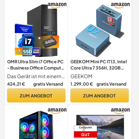
GMR Ultra Slim i7 Office PC
GEEKOM Mini PC IT13, Intel
- Business Office Computer
Core Ultra 7 356H, 32GB
| 3 Jahre Garantie | 32 GB
DDR5 & 1TB SSD
Das Gerät ist mit einem sehr schnellen i7 Prozessor sowie schnellen 32 GB DDR3 arbeitsspeicher ausgestattet, die mehr als genug Leistung für rechenintensive Anwendungen, Multitasking und Multimedia bereitstellen. Die große 4000 GB SSD ist ideal um all ihre Daten zu speichern. Der schnelle DVD-Brenner liest und brennt zuverlässig alles auf CD oder DVD.
GEEKOM
RAM | 4000GB SSD |
424,21 €
gratis Versand
1.299,00 €
gratis Versand
DVD±RW | USB 3 | Windows
11 Prof | WiFi-Bluetooth
ZUM ANGEBOT
ZUM ANGEBOT