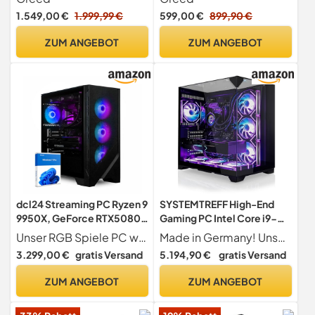
12GB
Ultra Schneller RGB
1.549,00 €
1.999,99 €
599,00 €
899,90 €
Computer + 4K Raytracing
Rechner mit 4,2 GHZ - 16 GB
ZUM ANGEBOT
ZUM ANGEBOT
DDR4 RAM - 512 GB SSD -
WLAN + W11 Pro
dcl24 Streaming PC Ryzen 9
SYSTEMTREFF High-End
9950X, GeForce RTX5080
Gaming PC Intel Core i9-
16GB - 2000GB SSD, 64GB
13900KF 8x5.8GHz | Nvidia
Unser RGB Spiele PC wurde für Spieleperformance optimiert mit beeindruckender Grafik- und Prozessorleistung, um den Performanceansprüchen eines Highend PCs gerecht zu werden und ist damit geeignet für Red Dead Redemption 2
Made in Germany! Unser High-End Gaming-PC ist die Spitzenauswahl für Profis. Konzipiert von Experten, dominiert er die anspruchsvollsten Titel mit Spitzenleistung. Windows 11 Pro ist schon installiert, damit Sie ohne Verzögerung in die Elite der Gaming-Welt eintauchen können.
DDR5, Zocker PC mit 16x5.7
RTX 5090 32GB | 1TB M.2
3.299,00 €
gratis Versand
5.194,90 €
gratis Versand
GHz, Tower Computer mit
NVMe + 1TB SSD | 32GB
WLAN, Gaming Computer
DDR5 RAM | Windows 11 |
ZUM ANGEBOT
ZUM ANGEBOT
mit Windows 11 Pro [20185]
Desktop Computer
Rechner für Gamer, Zocker