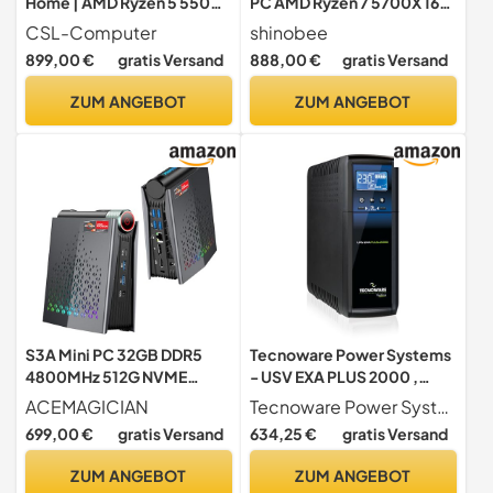
Home | AMD Ryzen 5 5500
PC AMD Ryzen 7 5700X 16
6x3.6GHz | RTX 3050 |
Threads 4.60GHz •
CSL-Computer
shinobee
1000GB M.2 NVMe | 32GB
Windows 11 • Nvidia
899,00 €
gratis Versand
888,00 €
gratis Versand
DDR4 RAM | WLAN |
GeForce RTX3060 12GB •
Computer für Zocker,
32 GB 3200 MHz DDR4 •
ZUM ANGEBOT
ZUM ANGEBOT
Gamer Desktop Rechner
1000GB SSD • WLAN •
zum Spielen | A10170
Gamer PC Computer
Gaming Rechner #7018
S3A Mini PC 32GB DDR5
Tecnoware Power Systems
4800MHz 512G NVME
- USV EXA PLUS 2000 ,
PCIe3.0 SSD, AMD Ryzen 9
Blackout-Schutz für
ACEMAGICIAN
Tecnoware Power Systems
6900HX (bis zu 4,9 GHz)
Gaming-PCs und Konsolen ,
699,00 €
gratis Versand
634,25 €
gratis Versand
Radeon 680M, Micro
AVR-Technologie , USB-
Desktop Computer Für
Anschlüsse , 20Min
ZUM ANGEBOT
ZUM ANGEBOT
Bussiness/Office/Gaming
Autonomie PC , 50Min