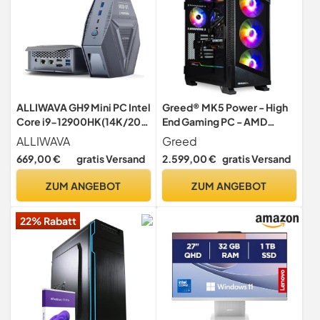
ALLIWAVA GH9 Mini PC Intel
Greed® MK5 Power - High
Core i9-12900HK(14K/20T,
End Gaming PC - AMD
bis zu 5,0 GHz), 16GB RAM
Ryzen 5 9600X + Nvidia
ALLIWAVA
Greed
1TB SSD, Win11 Pro, 3-Fach
Geforce RTX 5070Ti 16GB -
669,00 €
gratis Versand
2.599,00 €
gratis Versand
Videoausgang (HDMI/USB-
Schneller RGB Computer +
C/DP), 2× 2.5G LAN,
4K Raytracing Rechner -
ZUM ANGEBOT
ZUM ANGEBOT
Thunderbolt 4, Kompakter
5,4 GHZ - 32 GB DDR5 RAM
Desktop-PC
- 1TB SSD - WLAN + W11 Pro
22% Rabatt