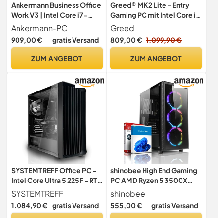
Ankermann Business Office
Greed® MK2 Lite - Entry
Work V3 | Intel Core i7-
Gaming PC mit Intel Core i5
13700F | Nvidia GeForce GT
10400F + Nvidia Geforce
Ankermann-PC
Greed
730 4GB | 16GB DDR5 RAM |
RTX 3050 - Ultra Schneller
909,00 €
gratis Versand
809,00 €
1.099,90 €
1TB NVMe SSD | Windows 11
RGB Computer + 4K
| WLAN & Bluetooth | Libre
Raytracing Rechner mit
ZUM ANGEBOT
ZUM ANGEBOT
Office
4,30 GHZ - 16 GB DDR4 RAM
- 512 GB SSD - WLAN + W11
Pro
SYSTEMTREFF Office PC -
shinobee High End Gaming
Intel Core Ultra 5 225F - RTX
PC AMD Ryzen 5 3500X
3050 6GB
6x4.10 GHz • AMD Radeon
SYSTEMTREFF
shinobee
RX 580 8GB GDDR5 • 32 GB
1.084,90 €
gratis Versand
555,00 €
gratis Versand
DDR4 • 512 GB SSD • WLAN