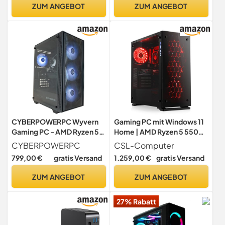
• Windows 11 • Gamer PC
ZUM ANGEBOT
ZUM ANGEBOT
Computer Gaming Rechner
#8055
CYBERPOWERPC Wyvern
Gaming PC mit Windows 11
Gaming PC - AMD Ryzen 5
Home | AMD Ryzen 5 5500
5500, Nvidia RTX 3050,
6x3.6GHz | RTX 5060 Ti
CYBERPOWERPC
CSL-Computer
16GB RAM, 500GB NVMe
(8GB) | 1000GB M.2 NVMe |
799,00 €
gratis Versand
1.259,00 €
gratis Versand
SSD, 650W PSU, Wi-Fi,
32GB DDR4 RAM | WLAN |
Windows 11, Sylph
Computer für Zocker,
ZUM ANGEBOT
ZUM ANGEBOT
Gamer Desktop Rechner
zum Spielen | A12238
27% Rabatt