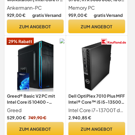
8700 | Nvidia GeForce
DDR4 RAM High Speed, 1TB
Ankermann-PC
Memory PC
Quadro M4000 8GB | 32GB
M.2 SSD, Windows 11 Pro,
929,00 €
gratis Versand
959,00 €
gratis Versand
RAM | 1TB NVMe SSD |
WLAN - GamerPC für 1080P
Windows 11 | WLAN | Libre
ZUM ANGEBOT
ZUM ANGEBOT
Office
29% Rabatt
Greed® Basic V2 PC mit
Dell OptiPlex 7010 Plus MFF
Intel Core i5 10400 -
Intel® Core™ i5 i5-13500T
Schneller Rechner +
8 GB DDR5-SDRAM 256 GB
Greed
Intel Core i7-13700T der 13. Generation (30 MB Cache, 16 Cores, 24 Threads, 1,40 GHz bis 4,80 GHz Turbo, 35 W)
Computer für Büro &
SSD Windows 11 Pro Mini-
529,00 €
749,90 €
2.940,85 €
Homeoffice mit 4,3 GHZ,
PC Schwarz
8GB RAM/Arbeitsspeicher
ZUM ANGEBOT
ZUM ANGEBOT
- 256 GB SSD - DVD+RW -