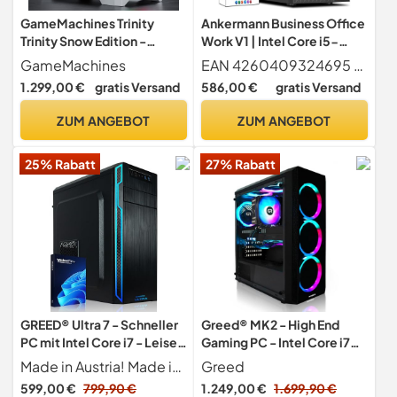
GameMachines Trinity
Ankermann Business Office
Trinity Snow Edition -
Work V1 | Intel Core i5-
Gaming PC - AMD Ryzen 7
10400 | 16GB RAM | 480GB
GameMachines
EAN 4260409324695 - Der Business Office Work V1 PC überzeugt mit einem leistungsstarken Intel Core i5-10400 6x 2.9 - 4.3 GHz Prozessor mit 16GB DDR4 RAM auf einem ASUS PRIME H510M-K R2.0 Mainboard Du bekommst einen leistungsstarken i5 Prozessor, ein herausragendes Mainboard und schnellen RAM!
8700F - GeForce RTX 5060
SSD | Windows 11 | WLAN |
1.299,00 €
gratis Versand
586,00 €
gratis Versand
Ti - 1TB SSD - 16GB DDR5 -
MS Office 2024
WLAN - Win 11 Pro
ZUM ANGEBOT
ZUM ANGEBOT
25% Rabatt
27% Rabatt
GREED® Ultra 7 - Schneller
Greed® MK2 - High End
PC mit Intel Core i7 - Leiser
Gaming PC - Intel Core i7
Computer + Rechner für
12700F & Nvidia Geforce
Made in Austria! Made in Austria! Dank unseres Teams aus erfahrenen IT-Experten ist es uns möglich Ihnen die höchstmögliche Qualität zu garantieren. Die Komponenten wurden strengstens geprüft und sind perfekt aufeinander abgestimmt. Wir sind von unseren Produkten so überzeugt, dass wir Ihnen 3 Jahre sorgenfreies Arbeiten gewährleisten können.
Greed
Büro & Home Office mit 4,0
RTX 5060 Ti (8GB) - Ultra
599,00 €
799,90 €
1.249,00 €
1.699,90 €
GHZ, 16GB DDR4
Schneller RGB Computer +