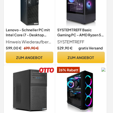
Lenovo - Schneller PC mit
SYSTEMTREFF Basic
Intel Core i7 - Desktop
Gaming PC - AMD Ryzen 5
Computer + Silent Rechner
PRO 5655G - 16GB RAM -
Hinweis Wiederaufbereitetes Lenovo Marken-Gerät in beinahe neuwertigem Zustand. Neue Komponenten wurden sorgfältig eingebaut, und das Betriebssystem wurde frisch installiert. Eventuell sind vereinzelt leichte Kratzer vorhanden.
SYSTEMTREFF
für Büro & Home Office mit
512GB M.2
599,00 €
699,90 €
529,90 €
gratis Versand
4,0 GHZ - 32GB RAM - 1TB
SSD - USB3.0 - WLAN - inkl
ZUM ANGEBOT
ZUM ANGEBOT
Windows 11 Pro + Greed
Maus/Tastatur
26% Rabatt