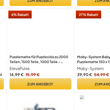
ZUM ANGEBOT
ZUM AN
6% Rabatt
27% Rabatt
y
Puzzlematte für Puzzles bis zu 2000
Moby-System Baby 
Teilen, 1500 Teile, 1000 Teile –
Puzzlematte 150 x 1
-
rutschfeste Puzzleunterlage mit 4
Schadstofffreie Kra
ElevaPulse
Moby-System
e
Sortierschalen, Puzzlerolle für
Baby - Geruchlose,
14,99 €
15,99 €
39,90 €
54,99 €
d
Erwachsene & Kinder, Einfaches
Spielunterlage für 
Aufbewahren & Transportieren
Mädchen
ZUM ANGEBOT
ZUM AN