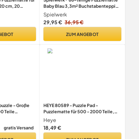
20 cm, 20
Baby Blau 3,3m² Buchstabenteppich
ABC Matten für Kinder
Spielwerk
Spielunterlage Boden Krabbelmatte
29,95 €
36,95 €
Kinderzimmer Puzzleteppich
Spielteppich für Kinder
GEBOT
ZUM ANGEBOT
puzzle - Große
HEYE 80589 - Puzzle Pad -
0 Teile
Puzzlematte für 500 - 2000 Teile,
weiß
Heye
18,49 €
gratis Versand