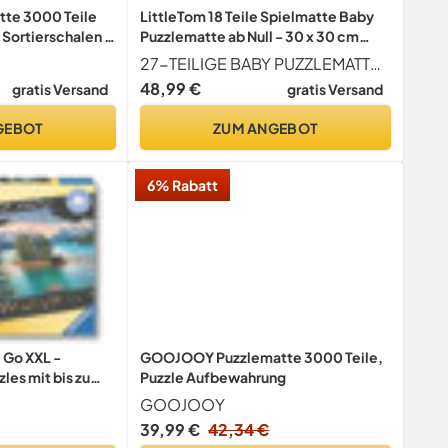
te 3000 Teile
LittleTom 18 Teile Spielmatte Baby
. Sortierschalen &
Puzzlematte ab Null - 30 x 30 cm
erfläche statt
Krabbelmatte Bodenmatte Kinder -
27-TEILIGE BABY PUZZLEMATTE AB NULL - Kuschelweiche Spielmatte für Kinder und Babys ab dem 1. Tag. Das 1 cm dicke Schaumstoff Puzzle ist extra isolierend - ideal zum Spielen auf kaltem und hartem Boden.
Matte -
Puzzle Teppich Kinderzimmer Matte
48,99 €
gratis Versand
gratis Versand
uzzleteppich -
- Outdoor Bodenschutzmatte
e Aufbewahrung
Spielteppich Eva Schaumstoff
GEBOT
ZUM ANGEBOT
Isomatte
6% Rabatt
 Go XXL -
GOOJOOY Puzzlematte 3000 Teile,
les mit bis zu
Puzzle Aufbewahrung
GOOJOOY
39,99 €
42,34 €