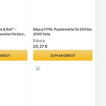
e & Roll” -
Educa 17194, Puzzlematte für 500 bis
ollen für bis zu
2000 Teile
behör, Multi
Educa
20,27 €
GEBOT
ZUM ANGEBOT