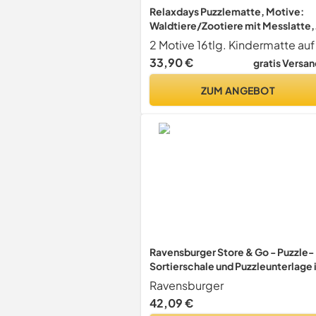
Relaxdays Puzzlematte, Motive:
Waldtiere/Zootiere mit Messlatte,
schadstofffrei,
Babyschaumstoffmatte 120x175 c
33,90 €
gratis Versan
bunt
ZUM ANGEBOT
Ravensburger Store & Go - Puzzle-
Sortierschale und Puzzleunterlage 
einem
Ravensburger
42,09 €