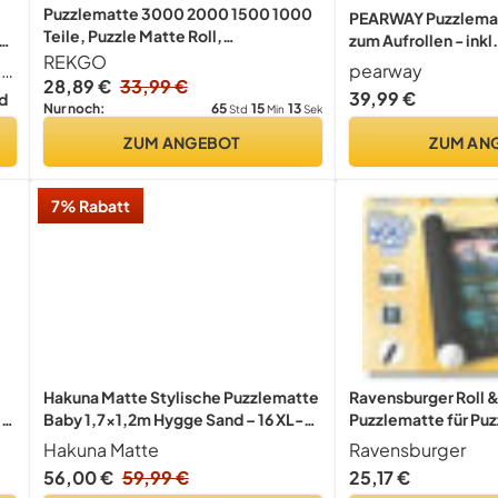
Puzzlematte 3000 2000 1500 1000
PEARWAY Puzzlemat
Teile, Puzzle Matte Roll,
zum Aufrollen - inkl
Puzzleunterlage Puzzlemappe
REKGO
sanft gleitender Ob
2 Motive 16tlg. Kindermatte auf Vorder- & Rückseite bedruckt - Bodenmatte zum Puzzeln und Spielen
pearway
Puzzlerolle Mat Storage Accessories
m,
rauem Filz - Puzzle 
28,89 €
33,99 €
39,99 €
d
für Erwachsene
Puzzleunterlage - P
65
15
13
Nur noch:
Std
Min
Sek
Puzzlerolle - Puzzl
ZUM ANGEBOT
ZUM AN
7% Rabatt
Hakuna Matte Stylische Puzzlematte
Ravensburger Roll &
in
Baby 1,7x1,2m Hygge Sand – 16 XL-
Puzzlematte für Puzz
Platten mit Kanten–Dicke & weiche
3000 Teilen
Hakuna Matte
Ravensburger
Baby Spielmatte – schadstofffreie,
56,00 €
59,99 €
25,17 €
geruchlose, Pflegeleichte