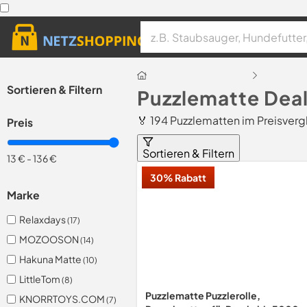
Sortieren & Filtern
Puzzlematte Dea
🏅 194 Puzzlematten im Preisverg
Preis
Sortieren & Filtern
13 €
-
136 €
30% Rabatt
Marke
Relaxdays
(17)
MOZOOSON
(14)
Hakuna Matte
(10)
LittleTom
(8)
Puzzlematte Puzzlerolle,
KNORRTOYS.COM
(7)