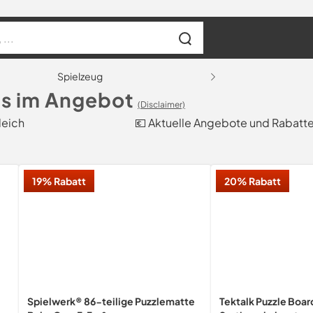
Spielzeug
ls im Angebot
(Disclaimer)
leich
💶 Aktuelle Angebote und Rabatt
19% Rabatt
20% Rabatt
Spielwerk® 86-teilige Puzzlematte
Tektalk Puzzle Board