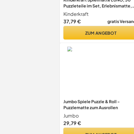
Puzzleteile im Set, Erlebnismatte,
Puzzlematte, Krabbelmatte, aus
Kinderkraft
Schaumstoff, für Kinder ab 10
37,79 €
gratis Versan
Monate, Gelb
ZUM ANGEBOT
Jumbo Spiele Puzzle & Roll -
Puzzlematte zum Ausrollen
Jumbo
29,79 €