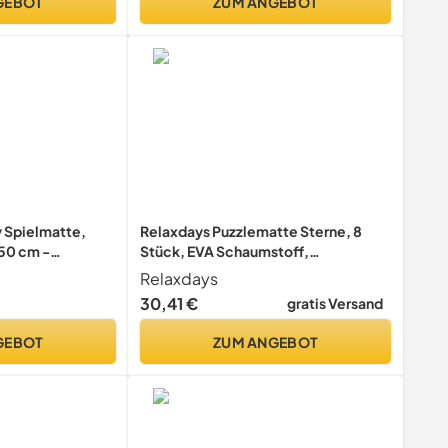
GEBOT
ZUM ANGEBOT
Spielmatte,
Relaxdays Puzzlematte Sterne, 8
50 cm -
Stück, EVA Schaumstoff,
bbeldecke für
schadstofffrei, Baby & Kinder,
Relaxdays
 wasserdichte
Spielmatte, 50x50 cm, weiß/grau
30,41 €
gratis Versand
Jungen &
GEBOT
ZUM ANGEBOT