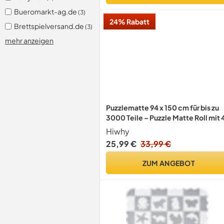
Bueromarkt-ag.de
(3)
24% Rabatt
Brettspielversand.de
(3)
mehr anzeigen
Puzzlematte 94 x 150 cm für bis zu
3000 Teile – Puzzle Matte Roll mit 
Puzzle Sortierschalen, rutschfeste
Hiwhy
Puzzle Matte mit Schaumstoffrolle
25,99 €
33,99 €
Aufbewahrungstasche & 3
Klettbändern
ZUM ANGEBOT