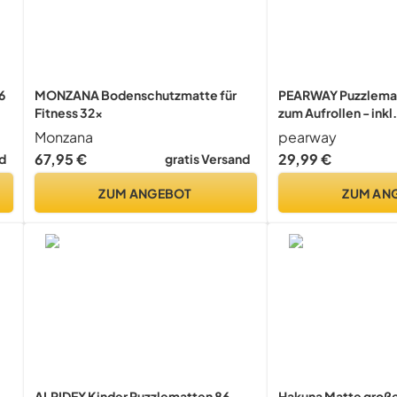
6
MONZANA Bodenschutzmatte für
PEARWAY Puzzlemat
Fitness 32x
zum Aufrollen - inkl
10
sanft gleitender Ob
Monzana
pearway
rauem Filz - Puzzle 
67,95 €
29,99 €
d
gratis Versand
Puzzleunterlage - P
Puzzlerolle - Puzzl
ZUM ANGEBOT
ZUM AN
ALPIDEX Kinder Puzzlematten 86-
Hakuna Matte große