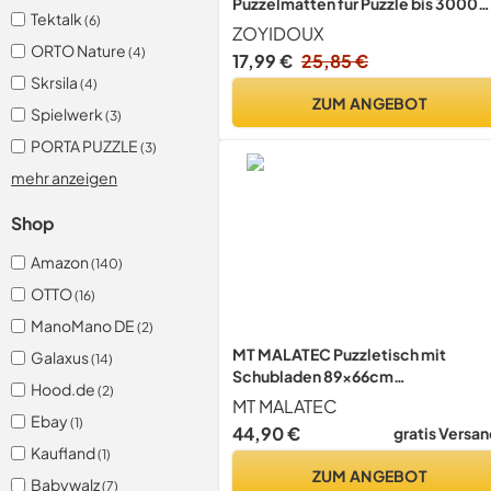
Puzzelmatten für Puzzle bis 3000
Tektalk
(6)
leicht zu lagern und zu
ZOYIDOUX
transportieren, Schicke Puzzles-
ORTO Nature
(4)
17,99 €
25,85 €
Geschenkbox,Riesenfilzmatte zur
Skrsila
(4)
Aufbewahrung von Puzzles
ZUM ANGEBOT
Spielwerk
(3)
PORTA PUZZLE
(3)
mehr anzeigen
Shop
Amazon
(140)
OTTO
(16)
ManoMano DE
(2)
MT MALATEC Puzzletisch mit
Galaxus
(14)
Schubladen 89x66cm
Hood.de
(2)
Puzzleunterlage Puzzlematte max.
MT MALATEC
1500 Teile 21650
Ebay
(1)
44,90 €
gratis Versan
Kaufland
(1)
ZUM ANGEBOT
Babywalz
(7)