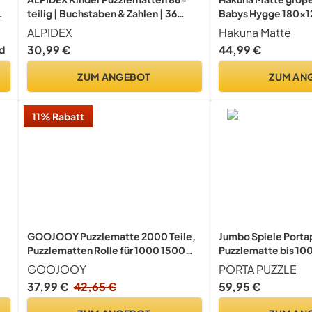
teilig | Buchstaben & Zahlen | 36
Babys Hygge 180x1
Matten - 30 x 30 x 1cm |
Seitenränder
ALPIDEX
Hakuna Matte
Spielteppich Baby Krabbelmatte
30,99 €
44,99 €
d
Kinderteppich Puzzle Lernteppich
XXL Bunt, Farbe: Blau
ZUM ANGEBOT
ZUM AN
11% Rabatt
GOOJOOY Puzzlematte 2000 Teile,
Jumbo Spiele Porta
Puzzlematten Rolle für 1000 1500
Puzzlematte bis 100
Teile
Puzzlezubehör
GOOJOOY
PORTA PUZZLE
37,99 €
42,65 €
59,95 €