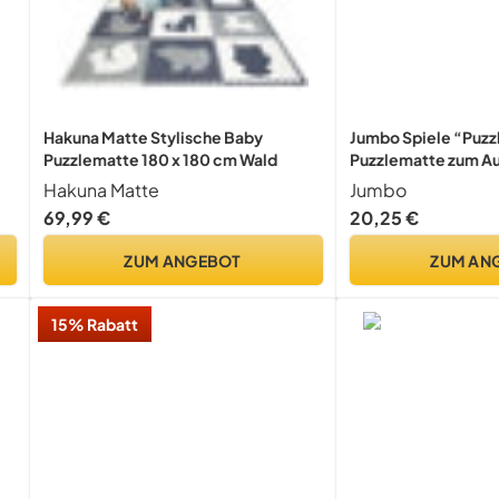
Hakuna Matte Stylische Baby
Jumbo Spiele “Puzzl
Puzzlematte 180 x 180 cm Wald
Puzzlematte zum Ausr
1500 Teile Puzzlezu
Hakuna Matte
Jumbo
Kleuren
69,99 €
20,25 €
ZUM ANGEBOT
ZUM AN
15% Rabatt