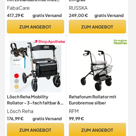
rechts,
FabaCare
RUSSKA
Leichtgewichtrollator,
417,29 €
gratis Versand
249,00 €
gratis Versand
faltbar, mit
Vollausstattung, bis 150 kg
ZUM ANGEBOT
ZUM ANGEBOT
(Blau)
Lösch Reha Mobility
Rehaforum Rollator mit
Rollator - 3-fach faltbar &
Eurobremse silber
leicht mit Sitz,
Lösch Reha
RFM
Preis-/Leistungssieger für
176,99 €
gratis Versand
99,99 €
den Außenbereich, mit
Luftbereifen, Gesäß &
ZUM ANGEBOT
ZUM ANGEBOT
Rückengurt für Senioren