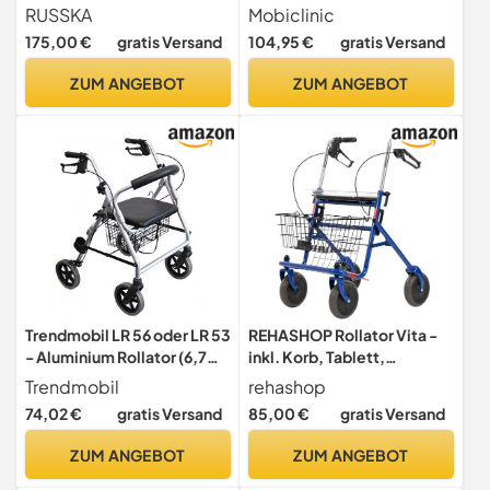
Mit sitzfunktion,
RUSSKA
Mobiclinic
Gepolsterte rückenlehne,
175,00 €
gratis Versand
104,95 €
gratis Versand
Handbremsen,
Ergonomische griffe,
ZUM ANGEBOT
ZUM ANGEBOT
Abnehmbarer korb,
Europäische marke, Modell
alhambra, Grau
Trendmobil LR 56 oder LR 53
REHASHOP Rollator Vita -
- Aluminium Rollator (6,7
inkl. Korb, Tablett,
kg) mit Korb,
Stockhalter und
Trendmobil
rehashop
Stockhalterung, PU-
Pannensichere PU
74,02 €
gratis Versand
85,00 €
gratis Versand
Bereifung,
Bereifung
Höhenverstellbaren
ZUM ANGEBOT
ZUM ANGEBOT
Griffen, Gepolstertem
Rückenbügel und Sitzfläche