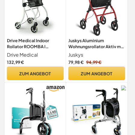
Drive Medical Indoor
Juskys Aluminium
Rollator ROOMBA I
Wohnungsrollator Aktiv mit
Schmaler Wohnungsrollator
Transporttasche & Tablett -
Drive Medical
Juskys
mit Tasche und großem
Indoor Rollator schmal,
132,99 €
79,98 €
94,99 €
Tablett I Klappbarer
leicht & faltbar - Gehhilfe
Stubenrollator mit
für Senioren - Rot
ZUM ANGEBOT
ZUM ANGEBOT
Ablagekorb I 5,6kg leichtes
Aluminiumgestell,
belastbar bis 100kg