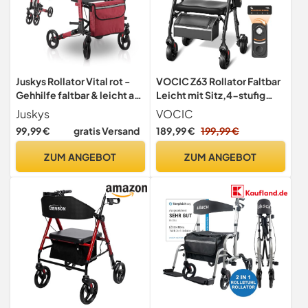
Juskys Rollator Vital rot -
VOCIC Z63 Rollator Faltbar
Gehhilfe faltbar & leicht aus
Leicht mit Sitz,4-stufig
Aluminium bis 130 kg -
Einstellbar Widerstand
Juskys
VOCIC
Laufhilfe höhenverstellbar
99,99 €
gratis Versand
189,99 €
199,99 €
mit Sitz, Tasche &
Regenschirmhalterung
ZUM ANGEBOT
ZUM ANGEBOT