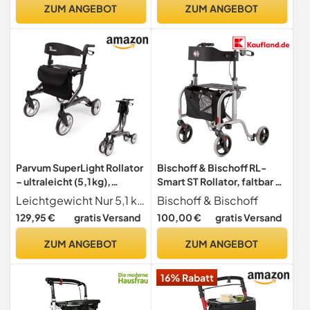
ZUM ANGEBOT
ZUM ANGEBOT
Parvum SuperLight Rollator
Bischoff & Bischoff RL-
– ultraleicht (5,1 kg),
Smart ST Rollator, faltbar –
Aluminium, faltbar,
Leichtgewicht-Rollator für
Leichtgewicht Nur 5,1 kg leicht dank stabilem Aluminiumrahmen einfach zu heben, tragen und transportieren. Perfekt für Alltag und Reise. Für mehr Selbstständigkeit und Mobilität im Alltag.
Bischoff & Bischoff
(74 × 64 cm), mit Sitz und
drinnen und draußen,
129,95 €
gratis Versand
100,00 €
gratis Versand
Rückenlehne, versteckten
Gehwagen mit
Bremskabeln – ideal für
abnehmbarer Tasche und
ZUM ANGEBOT
ZUM ANGEBOT
Alltag & Reise - Gehhilfe für
Stock-Halter, Silber
Senioren - Anthrazit
16% Rabatt