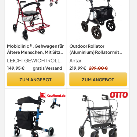
Mobiclinic®, Gehwagen für
Outdoor Rollator
Ältere Menschen, Mit Sitz
(Aluminium) Rollator mit
und Fußstütze, Aus
luftbereifung Faltbar
LEICHTGEWICHTROLLATOR Dieser faltbare Rollator mit Sitz ist aus Aluminium hergestellt und daher besonders leicht, sodass er ohne großen Kraftaufwand bewegt werden kann
Antar
Aluminium, Leicht, Stabil,
149,95 €
gratis Versand
219,99 €
299,00 €
Faltbar, Bremsgriffe,
Rollator, Spanische Marke,
ZUM ANGEBOT
ZUM ANGEBOT
Modell Colón, Bordeaux