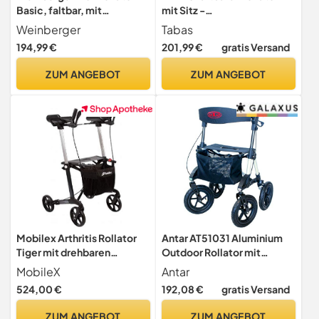
Basic, faltbar, mit
mit Sitz -
Sitzfläche, Leichtgewicht
Preis-/Leistungssieger für
Weinberger
Tabas
6,2 Kg, Medizinprodukt
Outdoor mit Luftbereifung,
194,99 €
201,99 €
gratis Versand
Klasse 1, höhenverstellbar,
Sitzfläche und Rückengurt,
Gehwagen, Gehhilfe,
Tasche und Stockhalter -
ZUM ANGEBOT
ZUM ANGEBOT
Reiserollator, 46501
Gehhilfe von Lösch Reha
Mobilex Arthritis Rollator
Antar AT51031 Aluminium
Tiger mit drehbaren
Outdoor Rollator mit
Armstützen metallic braun
Luftbereifung für Wald-und
MobileX
Antar
Feldwege, weiß
524,00 €
192,08 €
gratis Versand
ZUM ANGEBOT
ZUM ANGEBOT