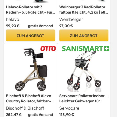
Helavo Rollator mit 3
Weinberger 3 Rad Rollator
Rädern - 5,5 kg leicht - Für
faltbar & leicht, 4,2 kg | 68
Wohnung & Draußen
cm breit, Tasche
helavo
Weinberger
99,90 €
gratis Versand
97,00 €
ZUM ANGEBOT
ZUM ANGEBOT
Bischoff & Bischoff Alevo
Servocare Rollator Indoor –
Country Rollator, faltbar –
Leichter Gehwagen für
Gelände-Rollator für
drinnen, klappbare Gehhilfe
Bischoff & Bischoff
Servocare
drinnen und draußen,
für die Wohnung, modern
252,47 €
gratis Versand
118,90 €
Gehwagen mit Profil-
und robust, inkl. Tasche