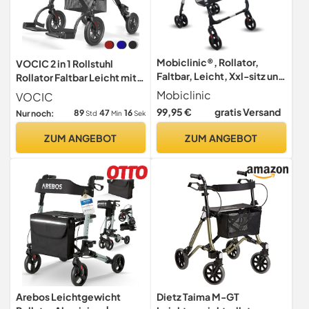
Mobiclinic®, Rollator,
VOCIC 2 in 1 Rollstuhl
Faltbar, Leicht, Xxl-sitz und
Rollator Faltbar Leicht mit
-korb, Stockhalter,
Sitz,Outdoor Gummireifen
Mobiclinic
VOCIC
Höhenverstellbar, Aus
99,95 €
gratis Versand
89
47
15
Nur noch:
Std
Min
Sek
aluminium, Europäische
marke, Druckbremsen,
ZUM ANGEBOT
ZUM ANGEBOT
Dehesa, Vollgummireifen,
Perlblau
Arebos Leichtgewicht
Dietz Taima M-GT