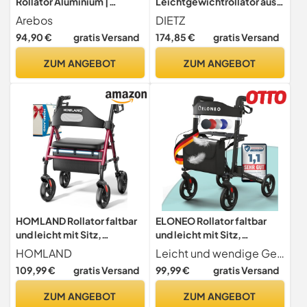
Rollator Aluminium |
Leichtgewichtrollator aus
Reiserollator 6-fach
Aluminium mit Rückengurt
Arebos
DIETZ
höhenverstellbar | Faltbar |
und Tasche und nur 5,8 kg
94,90 €
gratis Versand
174,85 €
gratis Versand
Inkl.Stockhalter und
Eigengewicht
abnehmbare
ZUM ANGEBOT
ZUM ANGEBOT
Einkaufstasche | Gehwagen
Laufhilfe Gehhilfe mit
Feststellfunktion | Schwarz
HOMLAND Rollator faltbar
ELONEO Rollator faltbar
und leicht mit Sitz,
und leicht mit Sitz,
Rollatoren 159 kg belastbar
Leichtgewicht-
HOMLAND
Leicht und wendige Gehhilfe für Senioren Mit seinem geringen Gewicht von nur 7,8 kg und den um 360 drehbaren Rädern ist dieser Rollator besonders gut für den Alltag und die Freizeit geeignet.
Reiserollator aus
109,99 €
gratis Versand
99,99 €
gratis Versand
Aluminium, Gehhilfe 8-
fach höhenverstellbar,
ZUM ANGEBOT
ZUM ANGEBOT
Laufhilfe 3-fach faltbar für