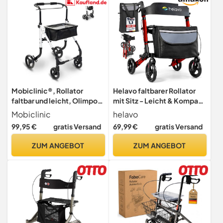
Mobiclinic®, Rollator
Helavo faltbarer Rollator
faltbar und leicht, Olimpo,
mit Sitz - Leicht & Kompakt
Aluminium, Modern,
für Drinnen & Draußen
Mobiclinic
helavo
Gehrahmen für senioren mit
99,95 €
gratis Versand
69,99 €
gratis Versand
korb, Einhebelig,
Verstellbar, Inklusive
ZUM ANGEBOT
ZUM ANGEBOT
tablett, Lenkrollen,
Handbremse, Schmal
wohnung