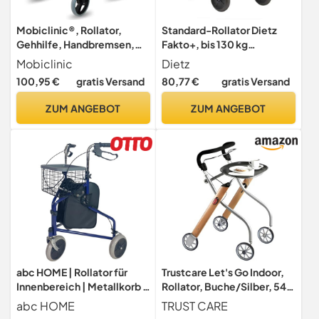
Mobiclinic®, Rollator,
Standard-Rollator Dietz
Gehhilfe, Handbremsen,
Fakto+, bis 130 kg
Abnehmbare tasche,
belastbar, klappbar
Mobiclinic
Dietz
Sitzfläche und rückenlehne,
100,95 €
gratis Versand
80,77 €
gratis Versand
Stockhalter,
Höhenverstellbar, Faltbar
ZUM ANGEBOT
ZUM ANGEBOT
leicht, 4 räder, Blau, Trajano
abc HOME | Rollator für
Trustcare Let's Go Indoor,
Innenbereich | Metallkorb |
Rollator, Buche/Silber, 54
Tasche | klappbar |
cm
abc HOME
TRUST CARE
verstellbare Höhe (Blau)