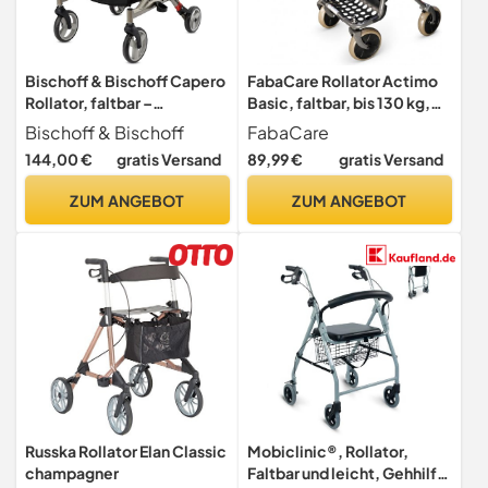
Bischoff & Bischoff Capero
FabaCare Rollator Actimo
Rollator, faltbar –
Basic, faltbar, bis 130 kg,
Leichtgewicht-Rollator für
Standardrollator mit
Bischoff & Bischoff
FabaCare
drinnen und draußen,
Vollausstattung, Korb,
144,00 €
gratis Versand
89,99 €
gratis Versand
Gehwagen mit Rücken-
Tablett, Auffanggitter,
Gurt, Stockhalter und
Gehstockhalter,
ZUM ANGEBOT
ZUM ANGEBOT
abnehmbarer Netz-Tasche,
Feststellbremsen &
Platin
pannensicheren Rädern
Russka Rollator Elan Classic
Mobiclinic®, Rollator,
champagner
Faltbar und leicht, Gehhilfe,