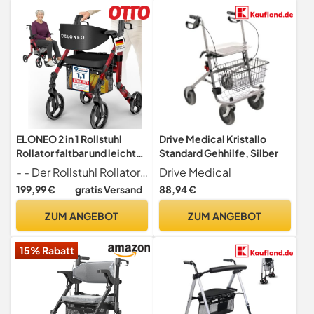
- Silber
ELONEO 2 in 1 Rollstuhl
Drive Medical Kristallo
Rollator faltbar und leicht
Standard Gehhilfe, Silber
mit Sitz, Outdoor Rollator
- - Der Rollstuhl Rollator bietet maximale Flexibilität für unterwegs und lässt sich mit nur einem Handgriff in Sekundenschnelle von einem Rollator in einen komfortablen Rollstuhl verwandeln . Die Gehhilfe passt sich flexibel Ihren Mobilitätsanforderungen an, sodass Sie jederzeit komfortabel, sicher und unabhängig unterwegs sind.
Drive Medical
Rollstuhl faltbar leicht für
199,99 €
gratis Versand
88,94 €
alle Gelände, Aluminium
Gehhilfe für Senioren mit
ZUM ANGEBOT
ZUM ANGEBOT
Netztasche, Transport-
Rollstuhl, rot
15% Rabatt