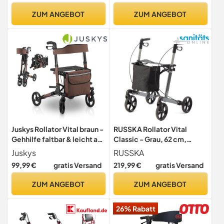
Bereifung und abnehmbarer
ZUM ANGEBOT
ZUM ANGEBOT
Tasche, Sitzhöhe 58,5cm,
Platin
Juskys Rollator Vital braun -
RUSSKA Rollator Vital
Gehhilfe faltbar & leicht aus
Classic - Grau, 62 cm,
Aluminium bis 130 kg -
Aluminium, Erwachsener,
Juskys
RUSSKA
Laufhilfe höhenverstellbar
Klassisch
99,99 €
gratis Versand
219,99 €
gratis Versand
mit Sitz, Tasche &
Regenschirmhalterung
ZUM ANGEBOT
ZUM ANGEBOT
26% Rabatt