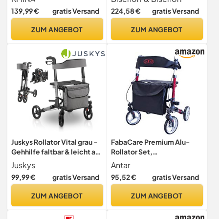
Tablett, Mobilitätshilfe für
139,99 €
gratis Versand
224,58 €
gratis Versand
Senioren aus Aluminium,
Gehgestell mit Korb,
ZUM ANGEBOT
ZUM ANGEBOT
Wendiger
Wohnungsrollator - Modell
PRO
Juskys Rollator Vital grau -
FabaCare Premium Alu-
Gehhilfe faltbar & leicht aus
Rollator Set,
Aluminium bis 130 kg -
Leichtgewicht-
Juskys
Antar
Laufhilfe höhenverstellbar
Reiserollator mit
99,99 €
gratis Versand
95,52 €
gratis Versand
mit Sitz, Tasche &
Vollausstattung, 3-fach
Regenschirmhalterung
faltbar für Kofferraum,
ZUM ANGEBOT
ZUM ANGEBOT
Reise und Flug, Höhe
verstellbar, (Rot)