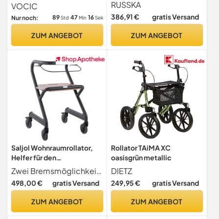
carbonschwarz
Schmal für Wohnung
RUSSKA
VOCIC
386,91 €
gratis Versand
89
47
15
Nur noch:
Std
Min
Sek
ZUM ANGEBOT
ZUM ANGEBOT
Saljol Wohnraumrollator,
Rollator TAiMA XC
Helfer für den
oasisgrün metallic
Wohnbereich, Indoor
Zwei Bremsmöglichkeiten Der Wohmraumrollator in Velvet Grey lässt sich ein- oder beidhändig an jeder Position des Bremsbügels bremsen oder beidhändig mit Hilfe der Bremsgriffe.
DIETZ
Rollator, Trippelrollator,
498,00 €
gratis Versand
249,95 €
gratis Versand
wendig, stabil, mobiler
Handlauf, Sitzhöhe 52 cm,
ZUM ANGEBOT
ZUM ANGEBOT
Velvet Grey (grau)