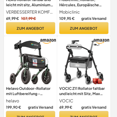
leicht mit sitz, Aluminium
Hércules, Europäische
Reiserollator-
marke, Gehwagen für
VERBESSERTER KOMFORT - Der HEAO-Rollator verfügt über einen extra großen, höhenverstellbaren Sitz. Das Sitzkissen ist 35,5 x 35,5 cm lang und breit, 6,3 cm dick und besteht aus weichem Formgedächtnis-Schaumstoff, damit Sie auch bei längerem Sitzen nicht ermüden. Das Kissen liegt gut an Hüfte und Taille an.
Mobiclinic
höhenverstellbar- Breite
senioren, Faltbar und leicht,
69,99 €
107,99 €
109,95 €
gratis Versand
Rückengurt, Rollatoren
Aluminium,
Schmal für Wohnung,
Höhenverstellbar,
ZUM ANGEBOT
ZUM ANGEBOT
Gehhilfe Gehwagen für
Stoffkorb, Laufhilfe mit
Senioren, Grau
gepolsterter sitz, Blau
Helavo Outdoor-Rollator
VOCIC Z11 Rollator faltbar
mit Luftbereifung -
und leicht mit Sitz, Max
Faltbarer Rollator mit Sitz &
172kg, Rollator schmal für
helavo
VOCIC
Lehne für Draußen -
wohnung, Rollatoren leicht
199,90 €
gratis Versand
69,99 €
gratis Versand
Komfortable &
klappbar für Senioren,
stoßdämpfende 12"/10"
Ergonomischer Sitz,
ZUM ANGEBOT
ZUM ANGEBOT