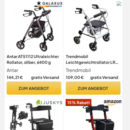
Antar AT51112 Ultraleichter
Trendmobil
Rollator, silber, 6400 g
Leichtgewichtrollator LR
53 nur 6,7 kg Rollator inkl.
Antar
Trendmobil
Korb und Stockhalterung -
144,21 €
gratis Versand
109,00 €
gratis Versand
Pannensichere PU
Bereifung
ZUM ANGEBOT
ZUM ANGEBOT
15% Rabatt