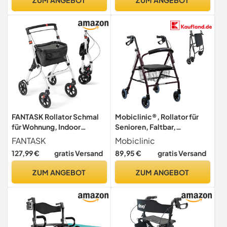
große Räder - Gehhilfe für
höhenverstellbar, Obsidian,
Waldwege, Gras & Strand
5 Jahre Support
FANTASK Rollator Schmal
Mobiclinic®, Rollator für
für Wohnung, Indoor
Senioren, Faltbar,
Rollator 5-Fach
Höhenverstellbar, Manuelle
FANTASK
Mobiclinic
höhenverstellbar inkl.
und Feststellbare Bremsen,
127,99 €
gratis Versand
89,95 €
gratis Versand
Tablett, Korb, 4 Rädern &
bis 110 kg, mit Korb und Sitz,
Bremsen,
Leicht, Robust, Aluminium,
ZUM ANGEBOT
ZUM ANGEBOT
Wohnungsrollator Faltbar &
Escorial (Bordeaux)
Leicht, Gehhilfe für
Zuhause, Senioren