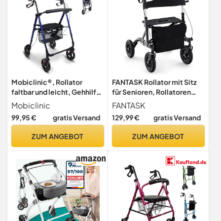
Mobiclinic®, Rollator
FANTASK Rollator mit Sitz
faltbar und leicht, Gehhilfe,
für Senioren, Rollatoren
Für übergewichtige
Aluminium 6-fach
Mobiclinic
FANTASK
menschen, Faltbare,
höhenverstellbar, faltbar
99,95 €
gratis Versand
129,99 €
gratis Versand
Leichtgewicht,
und leichtgewicht Laufhilfe
Verstellbare beine sitz, Mit
mit Luftbereifung, 2 in 1
ZUM ANGEBOT
ZUM ANGEBOT
4 rädern, Stockhalter, Korb
Rollstuhl & Reiserollator bis
136kg (Schwarz)