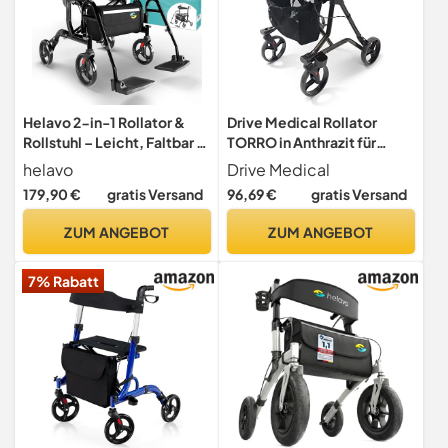
Helavo 2-in-1 Rollator &
Drive Medical Rollator
Rollstuhl – Leicht, Faltbar &
TORRO in Anthrazit für
Wendig – Mit Fußstützen,
Indoor und Outdoor
helavo
Drive Medical
Aluminium-Rahmen &
Nutzung I Stabile Gehhilfe
179,90 €
gratis Versand
96,69 €
gratis Versand
Tasche, Perfekt für Reisen
mit Sitz und Rückenlehne I
& enge Räume
mit Ablagekorb und
ZUM ANGEBOT
ZUM ANGEBOT
Gehstockhalter I 6,9kg
Aluminiumgestell,
7% Rabatt
belastbar bis 150kg