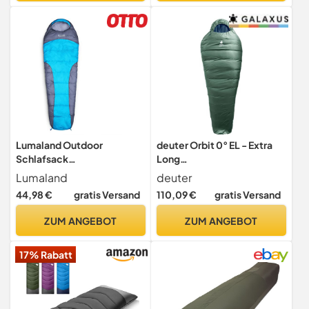
für warmes Camping,
Wandern, Outdoor-Reisen,
Jagd, m
Lumaland Outdoor
deuter Orbit 0° EL - Extra
Schlafsack
Long
Mumienschlafsack, 230 x
Kunstfaserschlafsack,ivy-
Lumaland
deuter
80 cm, inklusive Packsack,
Ink,Right Zip
44,98 €
gratis Versand
110,09 €
gratis Versand
50 x 25 cm gepackt türkis
ZUM ANGEBOT
ZUM ANGEBOT
17% Rabatt