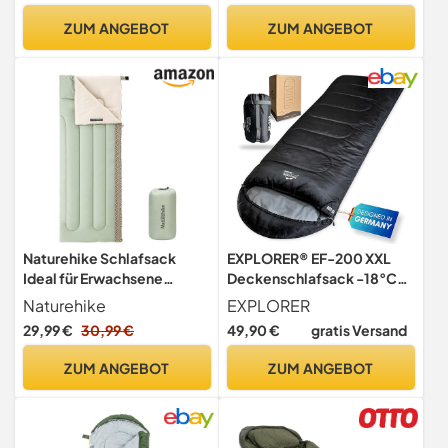
ZUM ANGEBOT
ZUM ANGEBOT
Naturehike Schlafsack
EXPLORER® EF-200 XXL
Ideal für Erwachsene
Deckenschlafsack -18°C
Wasserdichter Leichter
+3°C [400GSM]
Naturehike
EXPLORER
Deckenschlafsack 3-4
Schlafsack Gäste Decke 3-
29,99 €
30,99 €
49,90 €
gratis Versand
Jahreszeiten für Camping
4 Jahreszeiten 220 x 80 cm
Reisen Outdoor Aktivitäten
Winter Erwachsene ideal für
ZUM ANGEBOT
ZUM ANGEBOT
190 x 75cm (Grün-Rechts)
Outdoor, Camping,
Trekking, Festival und
Reisen PFC-frei