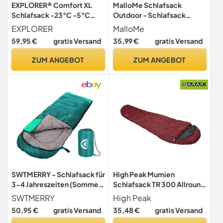
EXPLORER® Comfort XL
MalloMe Schlafsack
Schlafsack -23°C -5°C
Outdoor - Schlafsack
[350GSM] 3-4
Erwachsene und Kinder -
EXPLORER
MalloMe
Jahreszeiten Winter
Schlafsacke Winter,
59,95 €
gratis Versand
35,99 €
gratis Versand
Mumienschlafsack
Schlafsäcke, Camping
Schwarz für
Sleeping Bag,
ZUM ANGEBOT
ZUM ANGEBOT
Erwachsene[2000g]
Deckenschlafsack -
230x85x70cm
Winterschlafsack - Leicht,
kombinierbar, ideal für
Tragbar, Warm,
Outdoor, Camping,
Deckenschlafsäcke
Trekking und Reisen
SWTMERRY - Schlafsack für
High Peak Mumien
3-4 Jahreszeiten (Sommer,
Schlafsack TR 300 Allround
Frühling, Herbst, Winter)
Trekking 4 Jahreszeiten
SWTMERRY
High Peak
warmes und kühles Wetter
Leicht -16°C RV Links
50,95 €
gratis Versand
35,48 €
gratis Versand
– leicht, Jugendliche und