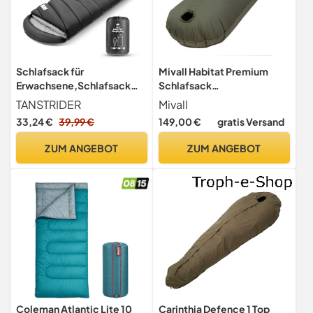
Schlafsack für
Mivall Habitat Premium
Erwachsene,Schlafsack
Schlafsack
Winter,
Mumienschlafsack
TANSTRIDER
Mivall
Schlafsäcke,Leichter (1,8
Militärschlafsack
33,24 €
39,99 €
149,00 €
gratis Versand
kg), Tragbarer &
Winterschlafsack (XL)
Wasserdichter Schlafsack
ZUM ANGEBOT
ZUM ANGEBOT
mit Kompressionsbeutel für
Camping, Wandern, Reisen,
Outdoor & Indoor
Coleman Atlantic Lite 10
Carinthia Defence 1 Top