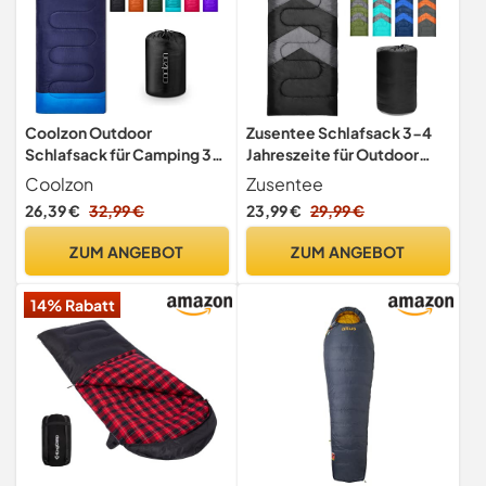
Coolzon Outdoor
Zusentee Schlafsack 3-4
Schlafsack für Camping 3-
Jahreszeite für Outdoor
4 Jahreszeiten Erwachsene
Camping Warme Einzelne
Coolzon
Zusentee
Decke Kleines Packmaß
Erwachsene Wasserdicht
26,39 €
32,99 €
23,99 €
29,99 €
Ultraleicht Tragetasche
Leichter Ultraleicht
Weich Dick und Warm für
Schlafsack für Erwachsene
ZUM ANGEBOT
ZUM ANGEBOT
Outdoor Camping Reisen
Kinder Camping Wandern,
Wandern Navy
Reise, Schwarz
14% Rabatt