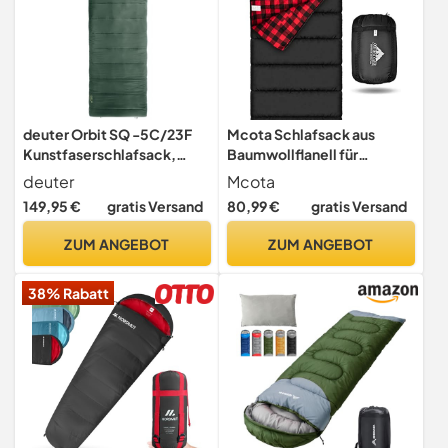
deuter Orbit SQ -5C/23F
Mcota Schlafsack aus
Kunstfaserschlafsack,
Baumwollflanell für
Deckenschlafsack
Erwachsene, Futter aus
deuter
Mcota
100% Baumwolle,
149,95 €
gratis Versand
80,99 €
gratis Versand
Schlafsack für Camping,
Wandern, Reisen, leicht und
ZUM ANGEBOT
ZUM ANGEBOT
tragbar, 3 bis 4 Jahreszeiten
bei warmem Wetter
38% Rabatt
(schwarz/rot (1,6