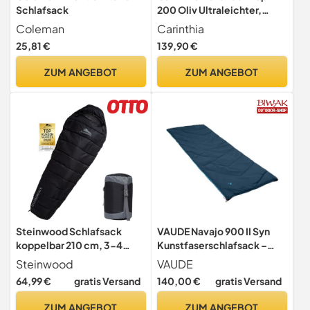
Schlafsack
200 Oliv Ultraleichter,
taktischer Militär-
Coleman
Carinthia
Schlafsack für Erwachsene
25,81 €
139,90 €
für Camping, Outdoor,
Trekking, Backpacking,
ZUM ANGEBOT
ZUM ANGEBOT
olivgrün
Steinwood Schlafsack
VAUDE Navajo 900 II Syn
koppelbar 210 cm, 3-4
Kunstfaserschlafsack –
Jahreszeiten
Baltic
Steinwood
VAUDE
Mumienschlafsack
64,99 €
gratis Versand
140,00 €
gratis Versand
ZUM ANGEBOT
ZUM ANGEBOT