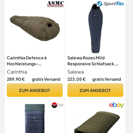
Reißverschluss:rechts
Carinthia Defence 6
Salewa Rozes Mild
Hochleistungs-
Responsive Schlafsack,
Winterschlafsack für
Blau, Right
Carinthia
Salewa
Temperaturen bis -18°C,
289,90 €
gratis Versand
223,05 €
gratis Versand
Large (200)
ZUM ANGEBOT
ZUM ANGEBOT