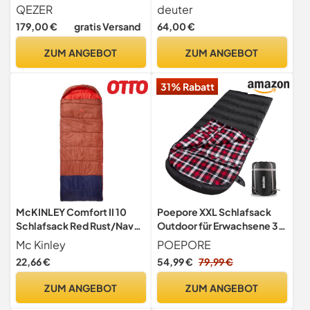
Jahreszeiten extra großer
QEZER
deuter
Schlafsack 230cm
179,00 €
gratis Versand
64,00 €
x100cm, leicht und warm
Daunen Schlafsack
ZUM ANGEBOT
ZUM ANGEBOT
geeignet für Erwachsene im
Freien Camping, Wandern
31% Rabatt
und Rucksackreisen
(Schwarz -3°C)
McKINLEY Comfort II 10
Poepore XXL Schlafsack
Schlafsack Red Rust/Navy
Outdoor für Erwachsene 3–
Dark 195L
4 Jahreszeiten Baumwolle
Mc Kinley
POEPORE
Flanellfutter Camping
22,66 €
54,99 €
79,99 €
Schlafsäcke Winter
Deckenschlafsack
ZUM ANGEBOT
ZUM ANGEBOT
Wasserdichter und Warmer
Rechts Reißverschluss 230