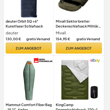
deuter Orbit SQ +6°
Mivall Sektor breiter
Kunstfaser Schlafsack
Deckenschlafsack Militär
Schlafsack
deuter
Mivall
Winterschlafsack
130,00 €
gratis Versand
154,95 €
gratis Versand
ZUM ANGEBOT
ZUM ANGEBOT
Mammut Comfort Fiber Bag
KingCamp
-15 °C, tiefes
Doppelschlafsack,220x15