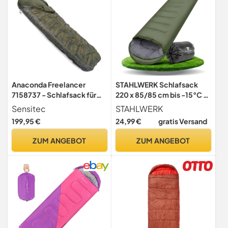
Packmaß - Schwarz
Anaconda Freelancer
STAHLWERK Schlafsack
7158737 - Schlafsack für
220 x 85/85 cm bis -15°C -
Camping (Größe XXL, bis
Großer Outdoorschlafsack,
Sensitec
STAHLWERK
-15 °C)
330g/m2 Füllung,
199,95 €
24,99 €
gratis Versand
extralanger
Campingschlafsack,
ZUM ANGEBOT
ZUM ANGEBOT
Mumienschlafsack,
Reiseschlafsack, Sommer-
und Winterschlafsack,
Trekking