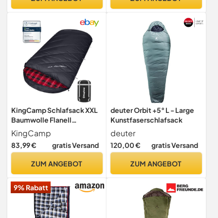
KingCamp Schlafsack XXL
deuter Orbit +5° L - Large
Baumwolle Flanell
Kunstfaserschlafsack
Erwachsene Schwarz
KingCamp
deuter
83,99 €
gratis Versand
120,00 €
gratis Versand
ZUM ANGEBOT
ZUM ANGEBOT
9% Rabatt