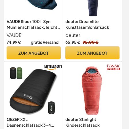
VAUDE Sioux 100 II Syn
deuter Dreamlite
Mumienschlafsack, leicht –
Kunstfaser Schlafsack
Baltic
VAUDE
deuter
74,99 €
gratis Versand
65,95 €
95,00 €
ZUM ANGEBOT
ZUM ANGEBOT
QEZER XXL
deuter Starlight
Daunenschlafsack 3-4
Kinderschlafsack