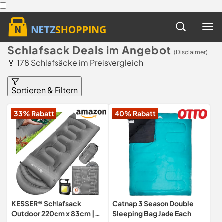
Schlafsack Deals im Angebot
(Disclaimer)
🏅 178 Schlafsäcke im Preisvergleich
Sortieren & Filtern
33% Rabatt
40% Rabatt
KESSER® Schlafsack
Catnap 3 Season Double
Outdoor 220cm x 83cm |
Sleeping Bag Jade Each