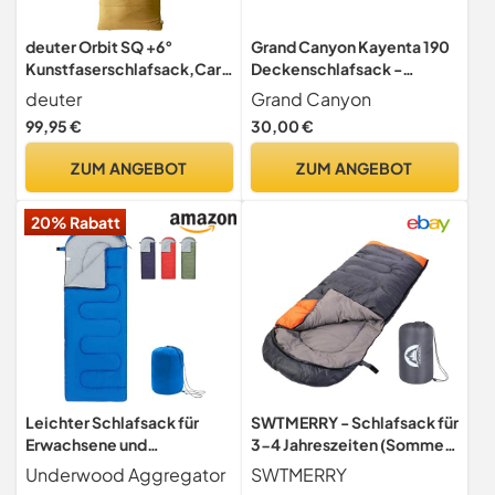
deuter Orbit SQ +6°
Grand Canyon Kayenta 190
Kunstfaserschlafsack,Cara
Deckenschlafsack -
mel-Teal,Left Zip
Premium Schlafsack für
deuter
Grand Canyon
Outdoor Camping - Limit
99,95 €
30,00 €
13° - Caneel Bay,
Einheitsgröße
ZUM ANGEBOT
ZUM ANGEBOT
20% Rabatt
Leichter Schlafsack für
SWTMERRY - Schlafsack für
Erwachsene und
3-4 Jahreszeiten (Sommer,
Kinder,kleines
Frühling, Herbst, Winter)
Underwood Aggregator
SWTMERRY
packmaß,0.95kg
warmes und kühles Wetter