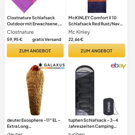
Clostnature Schlafsack
McKINLEY Comfort II 10
Outdoor mit Erwachsene,
Schlafsack Red Rust/Navy
Leichter Camping
Dark 195R
Clostnature
Mc Kinley
Schlafsäcke
59,95 €
gratis Versand
22,66 €
ZUM ANGEBOT
ZUM ANGEBOT
deuter Exosphere -11° EL -
tuphen Schlafsack - 3-4
Extra Long
Jahreszeiten Camping
Kunstfaserschlafsack 2023
Schlafsäcke für
deuter
tuphen