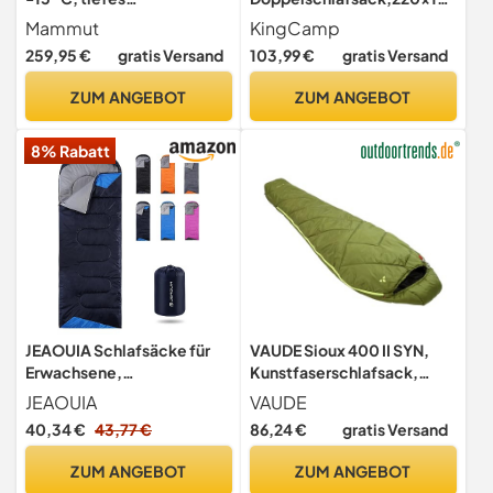
Zypressenmuster L
0cm mit 2
Mammut
KingCamp
Kissen,Komfort:12°C(Oliv)
259,95 €
gratis Versand
103,99 €
gratis Versand
ZUM ANGEBOT
ZUM ANGEBOT
8% Rabatt
JEAOUIA Schlafsäcke für
VAUDE Sioux 400 II SYN,
Erwachsene,
Kunstfaserschlafsack,
Rucksackreisen, leicht,
Avocado, Left
JEAOUIA
VAUDE
wasserdicht, 3-
40,34 €
43,77 €
86,24 €
gratis Versand
Jahreszeiten-Schlafsack
für kaltes Wetter, für
ZUM ANGEBOT
ZUM ANGEBOT
Mädchen, Jungen, Herren,