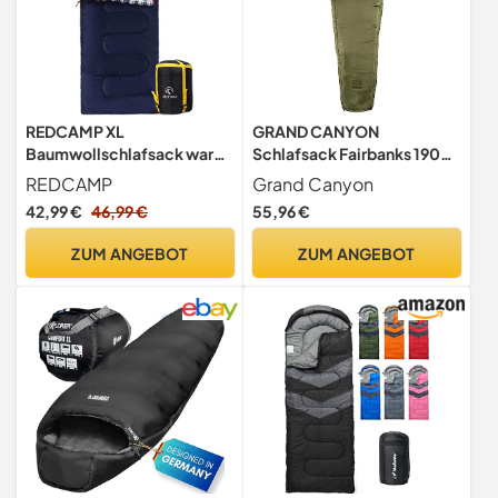
REDCAMP XL
GRAND CANYON
Baumwollschlafsack warm,
Schlafsack Fairbanks 190
Erwachsene, Flanell, 3-4
Capulet Olive,
REDCAMP
Grand Canyon
Jahreszeit
Einheitsgrösse
42,99 €
46,99 €
55,96 €
ZUM ANGEBOT
ZUM ANGEBOT