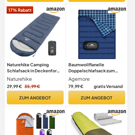
17% Rabatt
Naturehike Camping
Baumwollflanelle
Schlafsack in Deckenform
Doppelschlafsack zum
mit Kapuze
Camping, Wandern oder
Naturehike
Agemore
Wandern. Queen Size 2
29,99 €
35,99 €
79,99 €
gratis Versand
Person wasserdicht
Schlafsack für Erwachsene
ZUM ANGEBOT
ZUM ANGEBOT
oder Jugendliche. Leichter
Schlafsack für 2