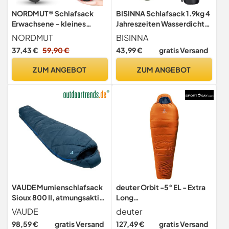
NORDMUT® Schlafsack
BISINNA Schlafsack 1.9kg 4
Erwachsene – kleines
Jahreszeiten Wasserdichter
Packmaß & Ultraleicht
Warmer Deckenschlafsack
NORDMUT
BISINNA
(900/1500g) – 3-
mit Kompressionssack für
37,43 €
59,90 €
43,99 €
gratis Versand
Jahreszeiten (250 GSM) &
Erwachsene, Damen,
Sommerschlafsack (100
Herren Outdoor Camping,
ZUM ANGEBOT
ZUM ANGEBOT
GSM) – Mumienschlafsack
Wandern, Rucksackreisen
für Camping, Outdoor &
Festivals
VAUDE Mumienschlafsack
deuter Orbit -5° EL - Extra
Sioux 800 II, atmungsaktiv
Long
– Blau
Kunstfaserschlafsack,Ches
VAUDE
deuter
tnut-Ink,Left Zip
98,59 €
gratis Versand
127,49 €
gratis Versand