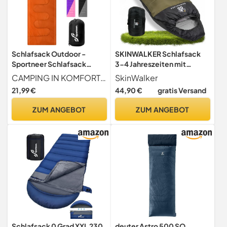
Schlafsack Outdoor -
SKINWALKER Schlafsack
Sportneer Schlafsack
3-4 Jahreszeiten mit
Erwachsene Leicht Tragbar
[abnehmbaren
CAMPING IN KOMFORT FÜR JEDES ALTER Bringen Sie mit dem Sportneer Schlafsack den Komfort von zu Hause in die freie Natur und sorgen Sie für eine erholsame Nachtruhe nach einem Tag voller Aktivitäten mit Ihrer Familie. Dieser schlafsack outdoor wurde für alle Altersgruppen entworfen und hat leuchtende Farben. Er ist eine großartige Geschenkidee für Ihre Kinder, wenn Klassencamps, Wissenschaftscamps und Sommercamps anstehen!
SkinWalker
Warm Deckenschlafsack
Innenfleece] [Kleines
21,99 €
44,90 €
gratis Versand
Winterschlafsack für
Packmaß & Ultraleicht
Camping, Reisen und
-1600g] Winter & Sommer
ZUM ANGEBOT
ZUM ANGEBOT
Outdoor - 220 x 75cm
Schlafsack,
Mumienschlafsack
Outdoor für Camping &
Wandern (grün)
Schlafsack 0 Grad XXL 230
deuter Astro 500 SQ