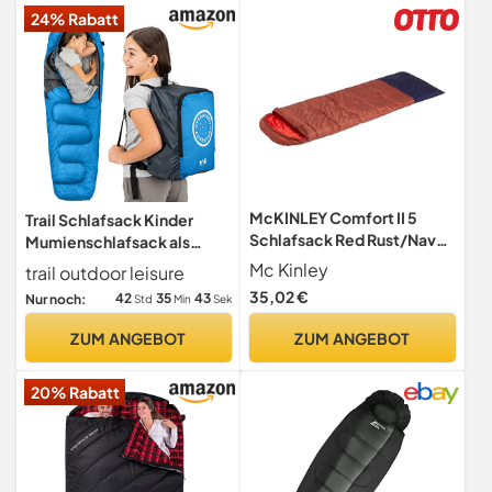
24% Rabatt
x 90CM
McKINLEY Comfort II 5
Trail Schlafsack Kinder
Schlafsack Red Rust/Navy
Mumienschlafsack als
Dark 195R
Schlafsack 3 Jahreszeiten
Mc Kinley
trail outdoor leisure
für Camping – 300gsm – für
35,02 €
42
35
42
Nur noch:
Std
Min
Sek
Jungen und Mädchen – mit
Leichtem
ZUM ANGEBOT
ZUM ANGEBOT
Transportrucksack - Blau
20% Rabatt