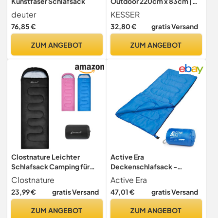
Kunstfaser Schlafsack
Outdoor 220cm x 83cm |
Deckenschlafsack 3-4
deuter
KESSER
Jahreszeiten | Camping-
76,85 €
32,80 €
gratis Versand
Sleeping-Bag für
Erwachsene | Leicht
ZUM ANGEBOT
ZUM ANGEBOT
Tragbar Warm &
Wasserabweisend inkl.
Campinglampe &
Seitentasche Schwarz
Clostnature Leichter
Active Era
Schlafsack Camping für
Deckenschlafsack -
Erwachsene mit Kleines
Sleeping Bag, -3°C bis
Clostnature
Active Era
Packmaß
15°C Sommer, Frühling,
23,99 €
gratis Versand
47,01 €
gratis Versand
Herbst - Leichter
Schlafsack Outdoor und
ZUM ANGEBOT
ZUM ANGEBOT
Indoor - Blau