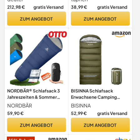
Erwachsene - kompakter
212,98 €
gratis Versand
38,99 €
gratis Versand
Schlafsack für Wandern,
Rucksacktourismus -
ZUM ANGEBOT
ZUM ANGEBOT
leichtes wasserdichtes
verpackbares Reisegepäck
NORDBÄR® Schlafsack 3
BISINNA Schlafsack
Jahreszeiten & Sommer
Erwachsene Camping
Ultraleicht [750g/1500g] |
Graphene Polyester
NORDBÄR
BISINNA
Camping
Geräuscharm
59,90 €
52,99 €
gratis Versand
Mumienschlafsack | kleines
Packmaß
ZUM ANGEBOT
ZUM ANGEBOT
[100GSM/300GMS] |
Outdoor Reise