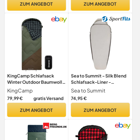
Erwachsene zum Wandern,
ZUM ANGEBOT
ZUM ANGEBOT
Rucksackreisen und
Campen.
KingCamp Schlafsack
Sea to Summit - Silk Blend
Winter Outdoor Baumwolle
Schlafsack-Liner -
Warmer Deckenschlafsack
Compact Mummy -
KingCamp
Sea to Summit
Tragbar Leicht 3-4
Thermolite für Thermo-
79,99 €
gratis Versand
74,95 €
Jahreszeiten Camping
Boost - Leicht - Weiche
Schlafsack für
Naturfasern - Mit
ZUM ANGEBOT
ZUM ANGEBOT
Erwachsenen beim
Aufbewahrungstasche - Für
Camping, 300g Füllung,
Wanderungen & Reisen -
(Grün/Braun, L Zip)
Grey - 130 g