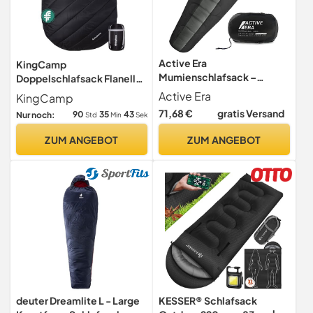
Active Era
KingCamp
Mumienschlafsack –
Doppelschlafsack Flanell
Schlafsack Winter und
mit Kissen, Extra Groß,240
Active Era
KingCamp
Sommer, -10°C bis 10°C -
* 150cm
71,68 €
gratis Versand
90
35
42
Nur noch:
Std
Min
Sek
Wasserabweisend und
Windschutz - Ultraleicht -
ZUM ANGEBOT
ZUM ANGEBOT
Outdoor Campen - Kleines
Packmaß - Schwarz
deuter Dreamlite L - Large
KESSER® Schlafsack