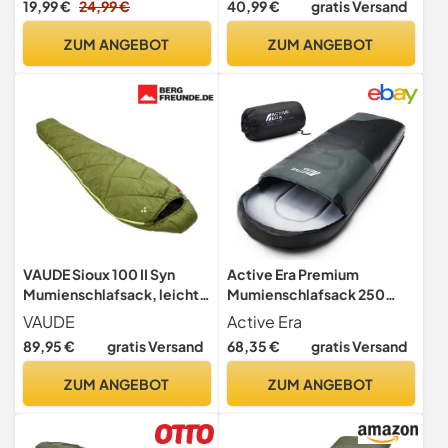
19,99 €
24,99 €
40,99 €
gratis Versand
– leicht, Jugendliche und
Erwachsene zum Wandern,
ZUM ANGEBOT
ZUM ANGEBOT
Rucksackreisen und
Campen.
VAUDE Sioux 100 II Syn
Active Era Premium
Mumienschlafsack, leicht –
Mumienschlafsack 250
Avocado
GSM, Schlafsack Winter &
VAUDE
Active Era
Sommer, 0°C bis 15°C,
89,95 €
gratis Versand
68,35 €
gratis Versand
Indoor und Outdoor
Camping, Festivals,
ZUM ANGEBOT
ZUM ANGEBOT
Sleeping Bag
Wasserabweisend,
Ultraleicht, Kleines