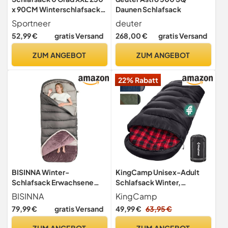
x 90CM Winterschlafsack
Daunen Schlafsack
mit Abnehmbarer Kapuze
Sportneer
deuter
und weichem Kristallsamt-
52,99 €
gratis Versand
268,00 €
gratis Versand
Futter für Erwachsene
ZUM ANGEBOT
ZUM ANGEBOT
22% Rabatt
BISINNA Winter-
KingCamp Unisex-Adult
Schlafsack Erwachsene
Schlafsack Winter,
0°C Komfortzone
Everyday 4 Jahreszeiten
BISINNA
KingCamp
Schwarz-L-Zip, Komfort:
79,99 €
gratis Versand
49,99 €
63,95 €
7°C Limit: 2°C Extrem:
-13°C
ZUM ANGEBOT
ZUM ANGEBOT