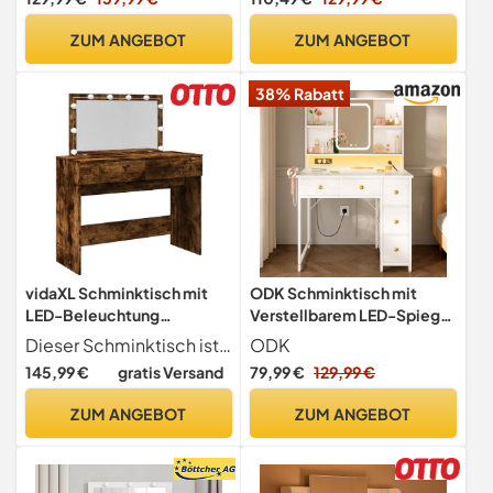
mit 4 Schubladen mit
Frisiertisch mit 3
Hocker,Schminktisch mit
Schubladen und Zwei
ZUM ANGEBOT
ZUM ANGEBOT
Spiegel,Weiß
Schränken, für Frauen,
Schlafzimmer, Weiß
38% Rabatt
vidaXL Schminktisch mit
ODK Schminktisch mit
LED-Beleuchtung
Verstellbarem LED-Spiegel
Räuchereiche 100x40x120
& Eingebauten USB-
Dieser Schminktisch ist eine großartige Ergänzung zu deinem Schlafzimmer und bietet auch Platz zur griffbereiten Aufbewahrung deiner Kosmetika!
ODK
cm
Steckdosen & RGB-
145,99 €
gratis Versand
79,99 €
129,99 €
Lichtleiste, Toilettentisch
mit 5 Stoffschubladen & 3-
ZUM ANGEBOT
ZUM ANGEBOT
Etagen-Regalen, Weißer
Schminktisch
90×40×139cm