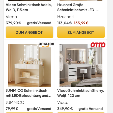
Vicco Schminktisch Adela,
Hzuaneri Große
Weiß, 115 cm
Schminktisch mit LED-
Beleuchtung, 40 x 108 x 140
Vicco
Hzuaneri
cm, Weiß
379,90 €
gratis Versand
113,04 €
135,99 €
ZUM ANGEBOT
ZUM ANGEBOT
JUMMICO Schminktisch
Vicco Schminktisch Sherry,
mit LED Beleuchtung und
Weiß, 120 cm
Spiegel, Einstellbare
JUMMICO
Vicco
Helligkeit und
79,99 €
gratis Versand
349,90 €
gratis Versand
Farbtemperatur,