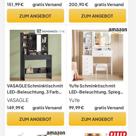
Steckdosenleiste, 2
151,99 €
gratis Versand
200,90 €
gratis Versand
Schränke, 9 dimmbare
Glühbirnen, 3 Lichtfarben,
ZUM ANGEBOT
ZUM ANGEBOT
werkzeuglose
Gleitschienen, wolkenweiß
RDT142WB02
VASAGLE Schminktisch mit
YuYe Schminktisch mit
LED-Beleuchtung, 3 Farben
LED-Beleuchtung, Spiegel
mit Einstellbarer Helligkeit,
einstellbare Helligkeit,
VASAGLE
YuYe
Frisiertisch mit Spiegel,
Schminktisch mit Stuhl,
149,99 €
gratis Versand
99,99 €
gratis Versand
Kosmetiktisch mit
Frisiertisch mit 5
verstellbaren Ablagen, 2
Schubladen und 3 Ablagen,
ZUM ANGEBOT
ZUM ANGEBOT
Schubladen, modern,
Modern Kosmetiktisch aus
tintenschwarz RDT123B01
Holz Weiß (154)