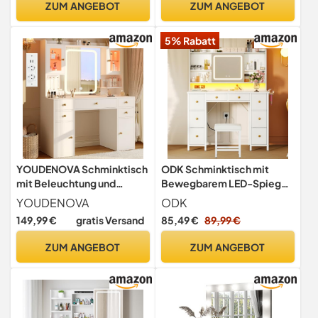
ZUM ANGEBOT
ZUM ANGEBOT
Schubladen Offenen
Fächern Vanity Table weiß
5% Rabatt
YOUDENOVA Schminktisch
ODK Schminktisch mit
mit Beleuchtung und
Bewegbarem LED-Spiegel,
Spiegel, Großer Vanity mit
Eingebauten USB-
YOUDENOVA
ODK
Schubladen & 2 RGB-
Steckdosen & RGB-
149,99 €
gratis Versand
85,49 €
89,99 €
Glasvitrine, Dressing Table
Lichtleiste, 8 Schubladen,
mit Steckdose, Frisiertisch
Weißer Schminktisch
ZUM ANGEBOT
ZUM ANGEBOT
Modern, Weihnachten
110×40×137cm (Mit
Geschenke für Mädchen,
Hocker)
Weiß