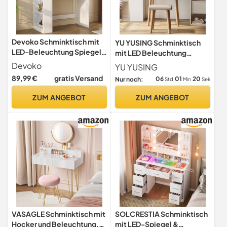
Devoko Schminktisch mit
YU YUSING Schminktisch
LED-Beleuchtung Spiegel,
mit LED Beleuchtung
3 Farben Verstellbarer
Spiegel, Holzfarbe
Devoko
YU YUSING
Helligkeit, Frisiertisch mit 2
89,99 €
gratis Versand
06
01
19
Nur noch:
Std
Min
Sek
Schubladen, 4
Ablageböden, Modern, 90 x
ZUM ANGEBOT
ZUM ANGEBOT
40 cm für das
Schlafzimmer, Weiß
VASAGLE Schminktisch mit
SOLCRESTIA Schminktisch
Hocker und Beleuchtung,
mit LED-Spiegel &