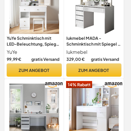
YuYe Schminktisch mit
lukmebel MADA -
LED-Beleuchtung, Spiegel
Schminktisch mit Spiegel -
einstellbare Helligkeit,
Schminkspiegel mit
YuYe
lukmebel
Schminktisch mit Hocker，
Beleuchtung - Schubladen
99,99 €
gratis Versand
329,00 €
gratis Versand
Frisiertisch mit 5
- Weiß Hochglanz (Make Up
Schubladen und 3 Ablagen,
Tisch, Frisiertisch,
ZUM ANGEBOT
ZUM ANGEBOT
Modern Kosmetiktisch aus
Kosmetiktisch, Vanity
Holz Weiß (T68)
Table)
14% Rabatt