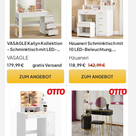
VASAGLE Kailyn Kollektion
Hzuaneri Schminktisch mit
- Schminktisch mit LED-
10 LED-Beleuchtung,
Beleuchtung, Frisiertisch
Hocker, Weiß
VASAGLE
Hzuaneri
mit Spiegel,
179,99 €
gratis Versand
118,99 €
142,99 €
Steckdosenleiste, 40 x 125
x 140 cm, Kosmetiktisch
ZUM ANGEBOT
ZUM ANGEBOT
mit Schubladen,
wolkenweiß RDT127W01