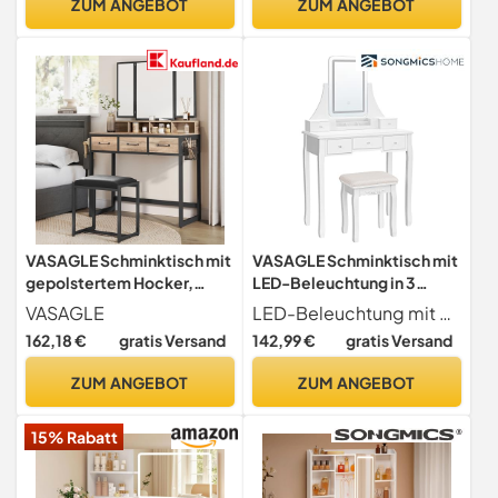
ZUM ANGEBOT
ZUM ANGEBOT
VASAGLE Schminktisch mit
VASAGLE Schminktisch mit
gepolstertem Hocker,
LED-Beleuchtung in 3
Frisiertisch mit dreifachem
Farben, Frisiertisch mit
VASAGLE
LED-Beleuchtung mit 3 Farben & einstellbarer Intensität Kurzes Drücken zum Wechseln der Farben, langes Drücken zum Einstellen der Intensität, sodass Sie das passende Licht finden und ein perfektes Make-up erzielen können
Spiegel, 3 Schubladen,
360° drehbarem Spiegel,
162,18 €
gratis Versand
142,99 €
gratis Versand
Haartrocknerhalter,
Kosmetiktisch mit
Kosmetiktisch,
gepolstertem Hocker, 5
ZUM ANGEBOT
ZUM ANGEBOT
Industriestil, eichenbraun-
Schubladen, abnehmbarem
schwarz RVT004B50
Make-up-Organizer, weiß
15% Rabatt
RDT25WL