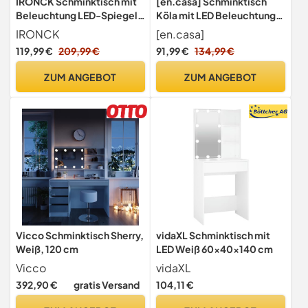
IRONCK Schminktisch mit
[en.casa] Schminktisch
Beleuchtung LED-Spiegel
Köla mit LED Beleuchtung
und Ladestation,
140 x 108 x 40 cm
IRONCK
[en.casa]
Kosmetiktisch inkl. Hocker,
Frisiertisch mit Spiegel
119,99 €
209,99 €
91,99 €
134,99 €
2 Schubladen und
Frisierkommode mit
Aufbewahrungsschrank,
Schublade Kosmetiktisch
ZUM ANGEBOT
ZUM ANGEBOT
Dimmbare Beleuchtung (3
Weiß
Farbmodi), Für
Schlafzimmer Modernes
Weiß
Vicco Schminktisch Sherry,
vidaXL Schminktisch mit
Weiß, 120 cm
LED Weiß 60x40x140 cm
Vicco
vidaXL
392,90 €
gratis Versand
104,11 €