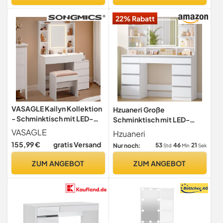
Hocker,Weiß
22% Rabatt
VASAGLE Kailyn Kollektion
Hzuaneri Große
- Schminktisch mit LED-
Schminktisch mit LED-
Beleuchtung, 3 einstellbare
Beleuchtung, 40 x 108 x 140
VASAGLE
Hzuaneri
Lichtfarben, Frisiertisch mit
cm, Weiß
155,99 €
gratis Versand
53
46
20
Nur noch:
Std
Min
Sek
Spiegel, Schubladen,
offene Fächer, mit Hocker,
ZUM ANGEBOT
ZUM ANGEBOT
verstellbare Ablagen,
wolkenweiß RDT125W01