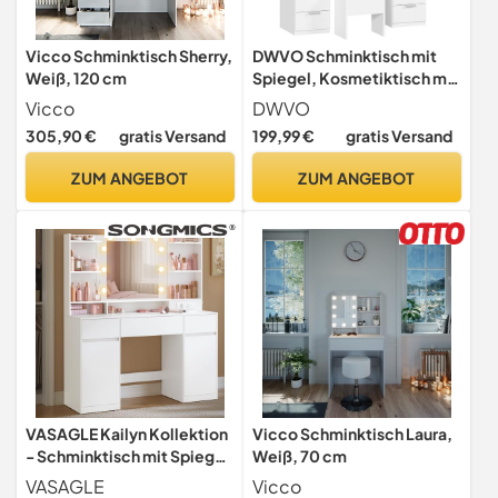
Vicco Schminktisch Sherry,
DWVO Schminktisch mit
Weiß, 120 cm
Spiegel, Kosmetiktisch mit
11 Schubladen,
Vicco
DWVO
Beleuchtung, Steckdose,
305,90 €
gratis Versand
199,99 €
gratis Versand
Weiß (Make Up Tisch,
Frisiertisch, Kosmetiktisch,
ZUM ANGEBOT
ZUM ANGEBOT
Vanity Table)
VASAGLE Kailyn Kollektion
Vicco Schminktisch Laura,
- Schminktisch mit Spiegel
Weiß, 70 cm
und LED-Leuchten,
VASAGLE
Vicco