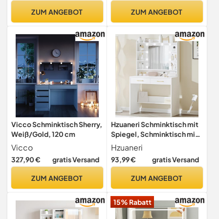
mit Spiegel,Frisiertisch mit
Kosmetiktisch mit 6
ZUM ANGEBOT
ZUM ANGEBOT
11 Schubladen mit
Offenen Ablagen und
Hocker,Weiß
Haartrocknerhalter, mit 2
Schubladen und Hocker
Vicco Schminktisch Sherry,
Hzuaneri Schminktisch mit
Weiß/Gold, 120 cm
Spiegel, Schminktisch mit
Ablageflächen und 2
Vicco
Hzuaneri
Schubladen, für
327,90 €
gratis Versand
93,99 €
gratis Versand
Schlafzimmer,
Wohnzimmer, Verstellbare
ZUM ANGEBOT
ZUM ANGEBOT
Helligkeit, 40 x 80 x 149 cm,
Weiß
15% Rabatt