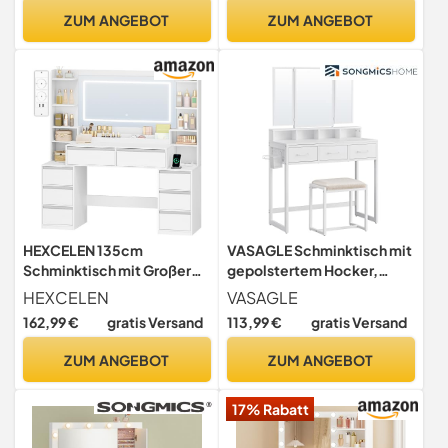
Kosmetiktisch mit 9 LED
ZUM ANGEBOT
ZUM ANGEBOT
Glühbirne, Weiß
HEXCELEN 135cm
VASAGLE Schminktisch mit
Schminktisch mit Großer
gepolstertem Hocker,
Spiegel, Weiß-Silber
Frisiertisch mit dreifachem
HEXCELEN
VASAGLE
Spiegel, 3 Schubladen,
162,99 €
gratis Versand
113,99 €
gratis Versand
Haartrocknerhalter,
Kosmetiktisch, moderner
ZUM ANGEBOT
ZUM ANGEBOT
Stil, weiß RVT004W14
17% Rabatt