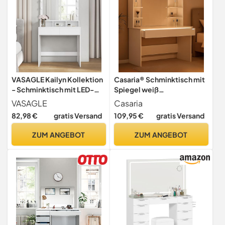
VASAGLE Kailyn Kollektion
Casaria® Schminktisch mit
- Schminktisch mit LED-
Spiegel weiß
Beleuchtung, 3
Schubladenbeleuchtung 3
VASAGLE
Casaria
Lichtfarben, einstellbare
Fächer inkl. Distanzsensor 4
82,98 €
gratis Versand
109,95 €
gratis Versand
Helligkeit, Frisiertisch mit
offene Ablagen Frisiertisch
Spiegel, Kosmetiktisch 2
Kosmetiktisch 110x40cm
ZUM ANGEBOT
ZUM ANGEBOT
Schubladen, 3 offene
Holz
Fächer, wolkenweiß
RDT120WB01