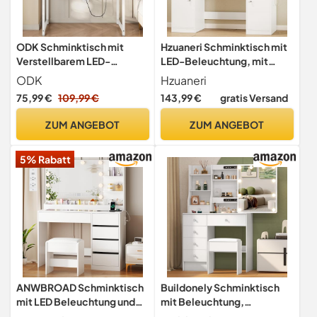
ODK Schminktisch mit
Hzuaneri Schminktisch mit
Verstellbarem LED-
LED-Beleuchtung, mit
Spiegel, Toilettentisch mit
Stecker und Föhnhalter,
ODK
Hzuaneri
4 Stoffschubladen,
große Tischplatte 108 cm,
75,99 €
109,99 €
143,99 €
gratis Versand
Schminktisch mit
Schminktisch mit 2 großen
Eingebautem USB-
Schubladen mit
ZUM ANGEBOT
ZUM ANGEBOT
Anschluss, Weiß Make-up-
Schmuckablage, 2
Tisch 100×40×140cm
Schränke, 40 x 108 x 144
5% Rabatt
cm, Weiß DT41503XEU
ANWBROAD Schminktisch
Buildonely Schminktisch
mit LED Beleuchtung und
mit Beleuchtung,
Hocker, Glasplatte
Frisiertisch mit mit Hocker