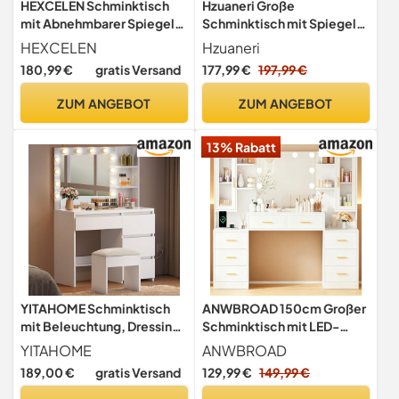
HEXCELEN Schminktisch
Hzuaneri Große
mit Abnehmbarer Spiegel,
Schminktisch mit Spiegel,
40 × 108 × 148,6 cm Weiß
LED-Beleuchtung,
HEXCELEN
Hzuaneri
Steckdosenleiste und
180,99 €
gratis Versand
177,99 €
197,99 €
Haartrocknerhalter, 3
Farben,
ZUM ANGEBOT
ZUM ANGEBOT
Helligkeitsregulierung, 8
Schubladen, 1 Ablagefach,
13% Rabatt
Weiß DT42003XEU
YITAHOME Schminktisch
ANWBROAD 150cm Großer
mit Beleuchtung, Dressing
Schminktisch mit LED-
Table mit Spiegel
Beleuchtung und
YITAHOME
ANWBROAD
Schminktische mit Hocker
Steckdosen
189,00 €
gratis Versand
129,99 €
149,99 €
3 Farben mit Einstellbarer
Helligkeit, Frisiertisch mit 4