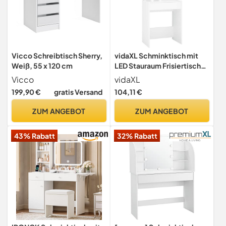
Vicco Schreibtisch Sherry,
vidaXL Schminktisch mit
Weiß, 55 x 120 cm
LED Stauraum Frisiertisch
Kommode Frisierkommode
Vicco
vidaXL
Kosmetiktisch Spiegel
199,90 €
gratis Versand
104,11 €
Beleuchtung Schlafzimmer
Weiß 60x40x140cm
ZUM ANGEBOT
ZUM ANGEBOT
43% Rabatt
32% Rabatt