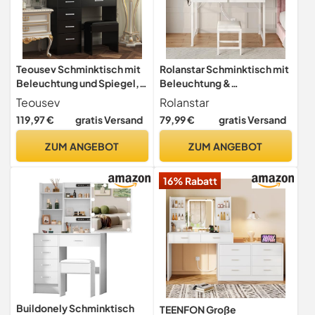
Teousev Schminktisch mit
Rolanstar Schminktisch mit
Beleuchtung und Spiegel,
Beleuchtung &
Einstellbarer Helligkeit,
Steckdosen,
Teousev
Rolanstar
Frisiertisch mit Hocker,
Kosmetiktisch mit Spiegel,
119,97 €
gratis Versand
79,99 €
gratis Versand
Kosmetiktisch mit 6
3 Schubladen &
Schubladen und 6 Ablagen,
Haartrockner-Halterung,
ZUM ANGEBOT
ZUM ANGEBOT
80X36X131Cm, Schwarz,
Kleiner Frisiertisch fürs
J4729
Schlafzimmer, Weiß
16% Rabatt
Buildonely Schminktisch
TEENFON Große