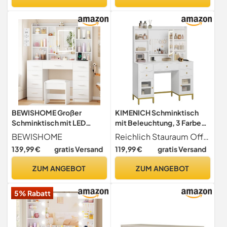
Haartrocknerhalter, fürs
Schubladen 3 Offenen
Schlafzimmer,Weiß
Ablagen, Weiß
BEWISHOME Großer
KIMENICH Schminktisch
Schminktisch mit LED
mit Beleuchtung, 3 Farben,
Beleuchtung und
Einstellbare Helligkeit,
BEWISHOME
Reichlich Stauraum Offene Fächer bieten genug Platz für Lippenstift, Lidschatten, Nagellack, Parfüm und Hautpflegeprodukte; in den 4 kleinen Schubladen und der großen Schublade können Kosmetika und Accessoires verstaut werden; in den 2 Schränken mit Glastüren können Sie Utensilien wie Haartrockner und Lockenstab staubdicht aufbewahren. Bei diesem Schminktisch bleibt alles an seinem Platz
Steckdosen Weiß
Kosmetiktisch mit
139,99 €
gratis Versand
119,99 €
gratis Versand
Steckdosen,
Schminktische mit Spiegel,
ZUM ANGEBOT
ZUM ANGEBOT
Frisiertisch mit 5
Schubladen, 3 Offene
5% Rabatt
Fächer, Verstellbare
Ablagen