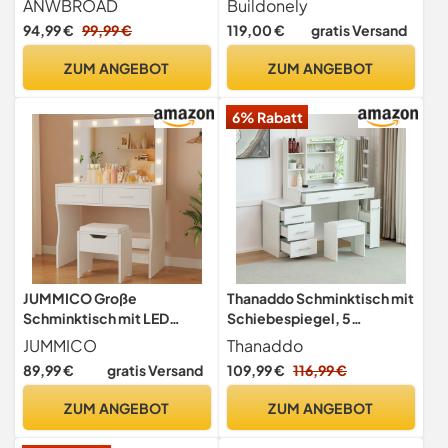
ANWBROAD
Buildonely
für Make up, Kosmetiktisch
94,99 €
99,99 €
119,00 €
gratis Versand
mit Spiegel und Licht,
Einstellbarer Helligkeit, 5
ZUM ANGEBOT
ZUM ANGEBOT
Schubladen, SD3910
6% Rabatt
JUMMICO Große
Thanaddo Schminktisch mit
Schminktisch mit LED
Schiebespiegel, 5
Beleuchtung und Große
Schubladen, offenen
JUMMICO
Thanaddo
Spiegel 90 x 40 cm,
Regalen, Hocker, Modern
89,99 €
gratis Versand
109,99 €
116,99 €
Einstellbare Helligkeit und
Kosmetiktisch, Frisiertisch,
Farbtemperatur,
Weiß
ZUM ANGEBOT
ZUM ANGEBOT
Kosmetiktisch mit 11 LED
Glühbirne, Weiß