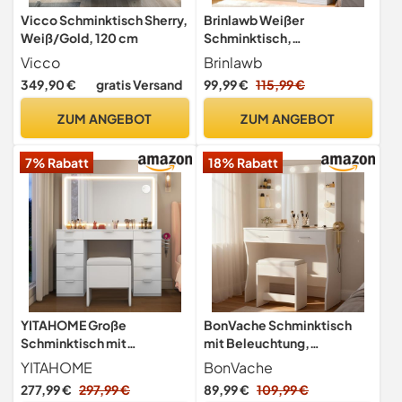
Vicco Schminktisch Sherry,
Brinlawb Weißer
Weiß/Gold, 120 cm
Schminktisch,
Kosmetiktisch mit LED-
Vicco
Brinlawb
Beleuchtung & Spiegel - 3
349,90 €
gratis Versand
99,99 €
115,99 €
Farbtemperaturen,
dimmbar | Schminktisch
ZUM ANGEBOT
ZUM ANGEBOT
mit 3 Schubladen, 3
Regalen & Schrank | Weißer
7% Rabatt
18% Rabatt
Make-up Tisch für
Schlafzimmer
YITAHOME Große
BonVache Schminktisch
Schminktisch mit
mit Beleuchtung,
verstellbaren LED-
Farbtemperaturregulierung
YITAHOME
BonVache
Beleuchtung und
, Frisiertisch mit Spiegel
277,99 €
297,99 €
89,99 €
109,99 €
Steckdosen,Schminktisch
und Steckdosen,