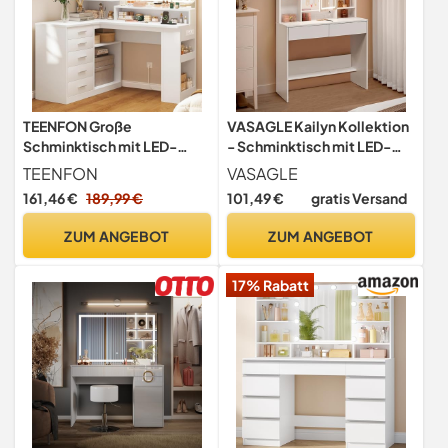
TEENFON Große
VASAGLE Kailyn Kollektion
Schminktisch mit LED-
- Schminktisch mit LED-
Beleuchtung und Spiegel,
Beleuchtung, 3 Farben mit
TEENFON
VASAGLE
Schminktisch mit
Einstellbarer Helligkeit,
161,46 €
189,99 €
101,49 €
gratis Versand
Schubladen und offene
Frisiertisch mit Spiegel, mit
Ablage, Frisiertisch mit
verstellbaren Ablagen, 2
ZUM ANGEBOT
ZUM ANGEBOT
Steckdosen,
Schubladen, weiß
Schlafzimmer, Weiß, 5
RDT123T14
17% Rabatt
Schubläden+ 5 seitliche
Ablageräume