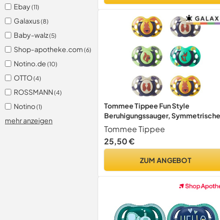
Ebay
(11)
Galaxus
(8)
Baby-walz
(5)
Shop-apotheke.com
(6)
Notino.de
(10)
OTTO
(4)
ROSSMANN
(4)
Tommee Tippee Fun Style
Notino
(1)
Beruhigungssauger, Symmetrisch
mehr anzeigen
Kiefergerechte Form, BPA-freies
Tommee Tippee
Silikon, 18-36M, 6er-Set, Gelb
25,50 €
ZUM ANGEBOT