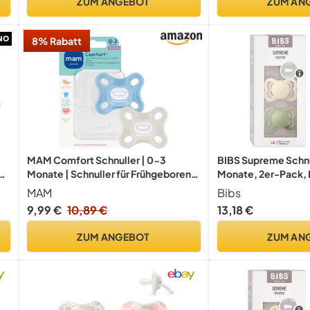
ZUM ANGEBOT
ZUM AN
8% Rabatt
MAM Comfort Schnuller | 0-3
BIBS Supreme Schnu
ei
Monate | Schnuller für Frühgeborene
Monate, 2er-Pack, 
und Neugeborene | stillfreundlicher
MAM
Bibs
rm
Babyschnuller | besonders klein &
9,99 €
10,89 €
13,18 €
leicht | extra sanft | 100% Silikon |
blau/beige | 2 Stück
ZUM ANGEBOT
ZUM AN