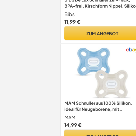
BPA-frei, Kirschform Nippel. Siliko
Hergestellt in Dänemark. 0-36
Bibs
Monate (2er Pack), Blossom/Dusk
11,99 €
Lilac
ZUM ANGEBOT
MAM Schnuller aus 100% Silikon,
ideal für Neugeborene, mit
Schnullerhülle, 0-3 Monate, Blau, 
MAM
Stück
14,99 €