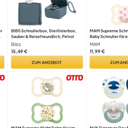
er
BIBS Schnullerbox, Sterilisierbox,
MAM Supreme Schnul
Sauber & Reisefreundlich, Petrol
Baby Schnuller für 
Zahn- und Kieferen
Bibs
MAM
Hautreizungen vor, 
15,49 €
11,99 €
0-6 Monate, Voge
ZUM ANGEBOT
ZUM AN
MAM Supreme Night Schnuller im
NUK Signature Day 