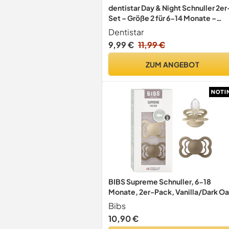
dentistar Day & Night Schnuller 2er
Set – Größe 2 für 6-14 Monate –
Zahn- & kieferfreundlicher Silikon
Dentistar
Schnuller – Mit Leuchtschnuller für
9,99 €
11,99 €
die Nacht – Elfenbein & Grün mit
Spirale – Made in Germany
ZUM ANGEBOT
BIBS Supreme Schnuller, 6-18
Monate, 2er-Pack, Vanilla/Dark O
Bibs
10,90 €