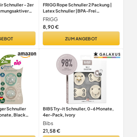
ir Schnuller - 2er
FRIGG Rope Schnuller 2 Packung |
atmungsaktiver
Latex Schnuller |BPA-Frei
 von 0-6
|Hergestellt in Dänemark |
FRIGG
Transport- und
Symmetrischer Sauger in Kirschform
8,90 €
grün/blau (Modell
(Ocean View/Powder Blue, Größe 1
(0-6 Monate))
GEBOT
ZUM ANGEBOT
er Schnuller
BIBS Try-it Schnuller, 0-6 Monate,
onate, Black
4er-Pack, Ivory
 leuchtet im
Bibs
21,58 €