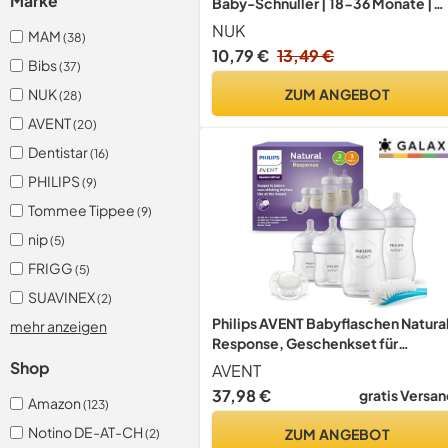
Marke
Baby-Schnuller | 18-36 Monate |
Leuchtende Schnuller, die
NUK
MAM
(38)
Luftzirkulation fördern &
10,79 €
13,49 €
Speichelrash verhindern | 95 %
Bibs
(37)
Baby-Akzeptanz** | Sortiert | 4
ZUM ANGEBOT
NUK
(28)
Stück
AVENT
(20)
Dentistar
(16)
PHILIPS
(9)
Tommee Tippee
(9)
nip
(5)
FRIGG
(5)
SUAVINEX
(2)
Philips AVENT Babyflaschen Natura
mehr anzeigen
Response, Geschenkset für
Neugeborene – 4 Babyflaschen, ult
Shop
AVENT
soft Schnuller und Flaschenbürste,
37,98 €
gratis Versan
Amazon
Babys von 0–12 Monaten und älter
(123)
(Modell SCD838/11)
Notino DE-AT-CH
ZUM ANGEBOT
(2)