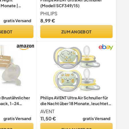
 Monate |
(Modell SCF349/15)
abys |
PHILIPS
Herzform |
8,99 €
gratis Versand
| Sterne | 4
GEBOT
ZUM ANGEBOT
 Brustähnlicher
Philips AVENT Ultra Air Schnuller für
pack, 1–24
die Nacht über 18 Monate, leuchtet
 Food-Grade
im Dunkeln, Doppelpack,
AVENT
Wolke/Tiger (Modell SCF376/01)
11,50 €
gratis Versand
gratis Versand