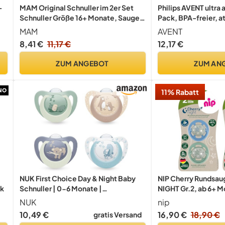
-
MAM Original Schnuller im 2er Set
Philips AVENT ultra a
Schnuller Größe 16+ Monate, Sauger
Pack, BPA-freier, 
aus SkinSoft Silikon, bio-rund, mit
Schnuller für Babys
MAM
AVENT
Schnullerhülle, neutral
Monaten, inklusive 
8,41 €
11,17 €
12,17 €
Sterilisationsbox, 
SCF085/58)
ZUM ANGEBOT
ZUM AN
11% Rabatt
NUK First Choice Day & Night Baby
NIP Cherry Rundsaug
ak
Schnuller | 0-6 Monate |
NIGHT Gr.2, ab 6+ M
Orthodontische Schnuller, die im
night & Milky White,
NUK
nip
Dunkeln leuchten | Beruhigt 99%
Dunkeln
10,49 €
16,90 €
18,90 €
gratis Versand
aller Babys** | Sortiert | 4 Stück