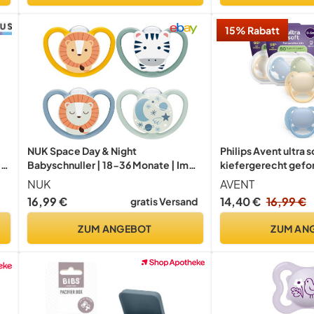
15% Rabatt
NUK Space Day & Night
Philips Avent ultra s
e
Babyschnuller | 18-36 Monate | Im
kiefergerecht gefor
Dunkeln leuchtende Schnuller mit
Babys von 0–6 Mona
NUK
AVENT
zusätzlichen Öffnungen für sensible
Saugerschild, symm
16,99 €
14,40 €
16,99 €
gratis Versand
Haut | BPA-freies Silikon | Zebra &
Silikonsauger, BPA-
Löwe | 4 Stück
SCF091/50
ZUM ANGEBOT
ZUM AN