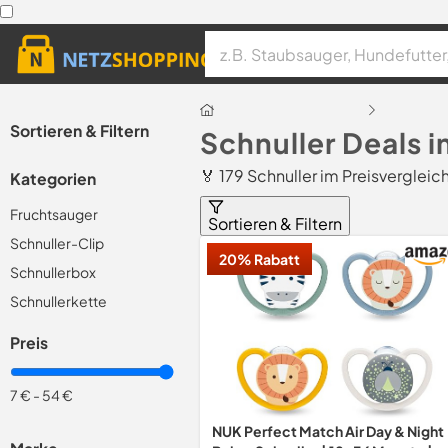
Sortieren & Filtern
Schnuller Deals 
🏅 179 Schnuller im Preisvergleic
Kategorien
Fruchtsauger
Sortieren & Filtern
Schnuller-Clip
20% Rabatt
Schnullerbox
Schnullerkette
Preis
7 €
-
54 €
NUK Perfect Match Air Day & Night