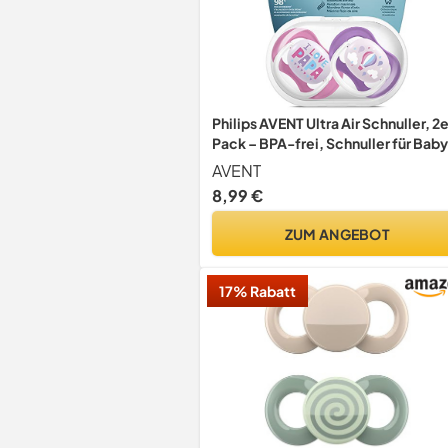
Philips AVENT Ultra Air Schnuller, 2
Pack – BPA-frei, Schnuller für Bab
von 6–18 Monate, Ballon/Papa
AVENT
(Modell SCF080/04)
8,99 €
ZUM ANGEBOT
17% Rabatt