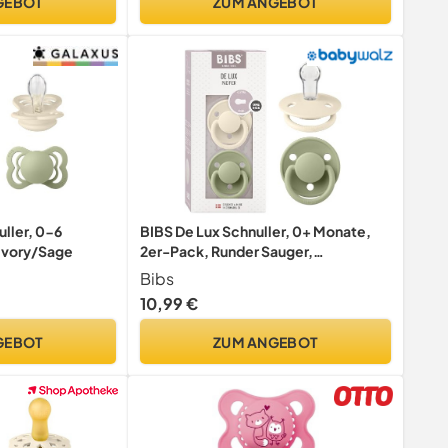
GEBOT
ZUM ANGEBOT
ller, 0-6
BIBS De Lux Schnuller, 0+ Monate,
Ivory/Sage
2er-Pack, Runder Sauger,
Ivory/Sage
Bibs
10,99 €
GEBOT
ZUM ANGEBOT