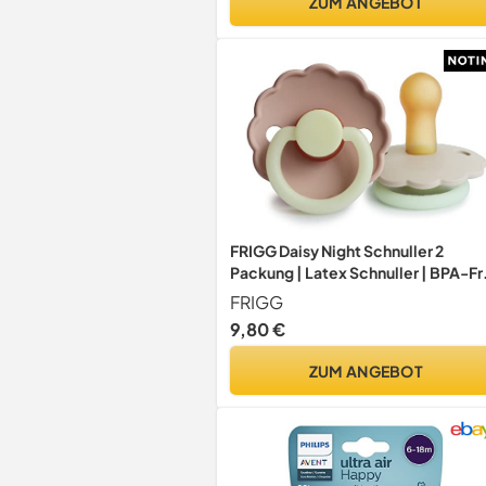
ZUM ANGEBOT
FRIGG Daisy Night Schnuller 2
Packung | Latex Schnuller | BPA-Fr
| Hergestellt in Dänemark |
FRIGG
Symmetrischer Sauger in Kirschfo
9,80 €
(Blush Night/Cream Night, Größe 2
(6-18 Monate))
ZUM ANGEBOT