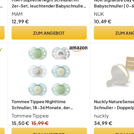
n,
2er-Set, leuchtender Babyschnuller
Babyschnuller | 0-6
für eine gesunde Zahn- und
Beruhigt 95 % der B
MAM
NUK
y
Kieferentwicklung, beugt
Silikonschnuller in 
12,99 €
10,49 €
Hautreizungen vor, mit Schnullerbox,
Leuchtet im Dunkeln 
6-16 Monate, Igel/Universum
Stück
ZUM ANGEBOT
ZUM AN
Tommee Tippee Nighttime
Nuckly NatureSense
Schnuller, 18-36 Monate, 6er
Schnuller – Doppel
2
Packung mit Schnullern, die im
Monate, BPA-frei,
Tommee Tippee
nuckly
Dunkeln leuchten mit
Silikon, Beige
15,50 €
15,99 €
34,99 €
wiederverwendbarem
Sterilisierbehälter