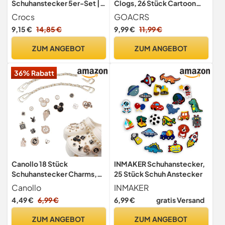
Schuhanstecker 5er-Set |
Clogs, 26 Stück Cartoon
Individualisieren Sie Ihre
Anime DIY Schuhanstecker
Crocs
GOACRS
Crocs mit Jibbitz Fun Trend
Schuhanhänger, Schuh Pins
9,15 €
14,85 €
9,99 €
11,99 €
One-Size
Stecker Aufstecker
Anstecker Set,
ZUM ANGEBOT
ZUM ANGEBOT
Abnehmbare PVC Shoe
Deko Zubehör für Kinder
36% Rabatt
Jugendliche Erwachsene
Canollo 18 Stück
INMAKER Schuhanstecker,
Schuhanstecker Charms,
25 Stück Schuh Anstecker
Schuh Anstecker Glitzer
Canollo
INMAKER
Charms, DIY Abnehmbare
4,49 €
6,99 €
6,99 €
gratis Versand
Schuhanhänger Zubehör,
Gold Schuhanhänger
ZUM ANGEBOT
ZUM ANGEBOT
Anstecker Stecker Set,