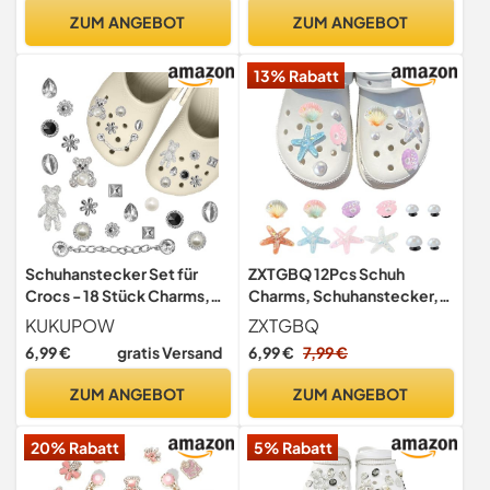
ZUM ANGEBOT
ZUM ANGEBOT
13% Rabatt
Schuhanstecker Set für
ZXTGBQ 12Pcs Schuh
Crocs - 18 Stück Charms,
Charms, Schuhanstecker,
DIY Bling Pins, PVC
Shoe Charms,
KUKUPOW
ZXTGBQ
Schuhanhänger für
Sommerfrische
6,99 €
gratis Versand
6,99 €
7,99 €
Mädchen, Frauen und
Strandschuh Clogs Charm,
Kinder
Schuh Charm
ZUM ANGEBOT
ZUM ANGEBOT
20% Rabatt
5% Rabatt