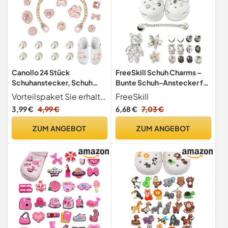
Canollo 24 Stück
FreeSkill Schuh Charms –
Schuhanstecker, Schuh
Bunte Schuh-Anstecker für
Charms, Blumen
Kinder & Damen, PVC-
Vorteilspaket Sie erhalten 24 Stück Schuhanhängern. Dieses Set bietet eine Vielzahl von Designs wie Perlen, Blumen, Herzen und Ketten usw. Diese Schuhaccessoires können gemischt und kombiniert werden, um einen einzigartigen Stil zu kreieren und Ihre Schuhe einzigartig zu machen
FreeSkill
Schuhschmuck, Perle
Stecker Set zur
3,99 €
4,99 €
6,68 €
7,03 €
Schuhanhänger, Glitzer
Schuhdekoration, DIY
Charms DIY Abnehmbare
Deko-Accessoires für
ZUM ANGEBOT
ZUM ANGEBOT
Zubehör für Mädchen
Clogs, Blumen Deko zum
Frauen Kinder, Schuh
Personalisieren & Gestalten
Anstecker für Clog-Dekor
Zubehör