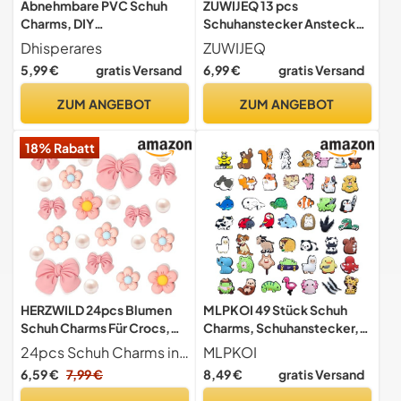
Abnehmbare PVC Schuh
ZUWIJEQ 13 pcs
Charms, DIY
Schuhanstecker Anstecke,
Schuhdekoration, Schuh
Schuhanstecker
Dhisperares
ZUWIJEQ
Anhänger
Dekoration Schmuck
5,99 €
gratis Versand
6,99 €
gratis Versand
Design, Bling
Schuhanhänger Dekoration
ZUM ANGEBOT
ZUM ANGEBOT
Schmuck Design, Schuh
Charms Sliver, Kawaii
18% Rabatt
Schuh Charms für Mädchen
& Jungen
HERZWILD 24pcs Blumen
MLPKOI 49 Stück Schuh
Schuh Charms Für Crocs,
Charms, Schuhanstecker,
niedliches Schuh Zubehör
Abnehmbare DIY
24pcs Schuh Charms in pink
MLPKOI
für Mädchen, Jungen und
Schuhstecker Shoe
6,59 €
7,99 €
8,49 €
gratis Versand
Erwachsene (pink)
Schmuck Niedliche
Cartoon Anstecker Tiere,