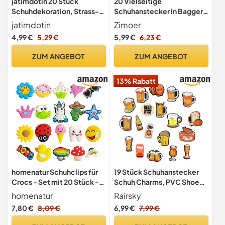
jatimdotin 20 Stück
20 Vielseitige
Schuhdekoration, Strass-
Schuhanstecker in Bagger-
Schuhanstecker für Clogs
Form - Hochwertige PVC
jatimdotin
Zimoer
Schuh-Charm für Crocs,
4,99 €
5,29 €
5,99 €
6,23 €
Jibbitz kompatible, lustige
und einzigartige Crocs Pins
ZUM ANGEBOT
ZUM ANGEBOT
für Kinder und Erwachsene
13% Rabatt
homenatur Schuhclips für
19 Stück Schuhanstecker
Crocs - Set mit 20 Stück -
Schuh Charms, PVC Shoe
Clips für Sanitärsandalen -
Charms Abnehmbare
homenatur
Rairsky
Schuhzubehör und
7,80 €
8,09 €
6,99 €
7,99 €
Dekoration -
Personalisierte Schuh-