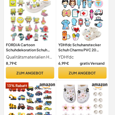
FORDJA Cartoon
YDHfdc Schuhanstecker
Schuhdekoration Schuh
Schuh Charms PVC 20
Anhänger, Schuh Charms,
Stück Shoe Anstecker
Qualitätsmaterialien Hergestellt aus hochwertigem PVC-Material, das langlebig, weich und wasserdicht ist, um sicherzustellen, dass die Schuhblume nicht leicht verformt wird oder verblasst, geeignet für das tägliche Tragen und Aktivitäten im Freien.
YDHfdc
Schuhanstecker,
Medizin Schuhanhänger
8,79 €
6,99 €
gratis Versand
Einzigartige Schuh-
Shoe Decoration Karikatur
Accessoires, Geeignet für
Arzt Nurse für Clogs Schuhe
ZUM ANGEBOT
ZUM ANGEBOT
Kinder und Erwachsene
DIY Dekorationen
(20PCS)
13% Rabatt