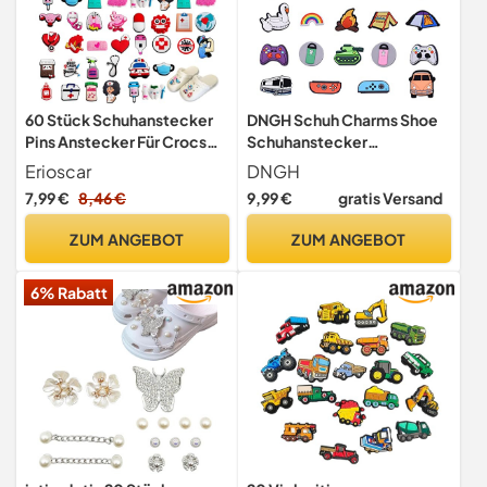
60 Stück Schuhanstecker
DNGH Schuh Charms Shoe
Pins Anstecker Für Crocs
Schuhanstecker
Jibbitz, Schuh Charms
Schuhanhänger Schuhe
Erioscar
DNGH
Krankenschwester Medizin
Charm Karikatur Zelt
7,99 €
8,46 €
9,99 €
gratis Versand
Schuhanhänger Karikatur
Camping Outdoor für
Arzt Nurse Zubehör Für
Schuhe DIY Dekorationen
ZUM ANGEBOT
ZUM ANGEBOT
Clogs DIY Dekorationen,
Kinderpartys Geschenk
Kinderpartys Geschenk
6% Rabatt