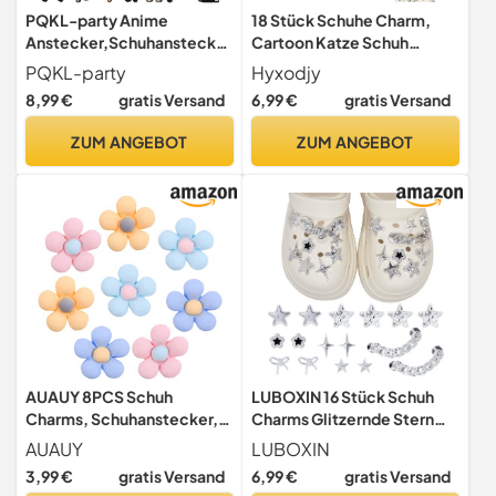
PQKL-party Anime
18 Stück Schuhe Charm,
Anstecker,Schuhanstecker
Cartoon Katze Schuh
,32stück Schuhanstecker
Charms Niedliche Schuh
PQKL-party
Hyxodjy
Set,Anime Anstecker
Dekoration Shoe
8,99 €
gratis Versand
6,99 €
gratis Versand
Schuhdekoration,Schuh
Schuhanstecker Crocs
Charms Zähnehenke
Anstecker Cartoon Schuh
ZUM ANGEBOT
ZUM ANGEBOT
Dekoration
Dekoration für Schuhe DIY
Dekorationen Partys
Geschenk
AUAUY 8PCS Schuh
LUBOXIN 16 Stück Schuh
Charms, Schuhanstecker,
Charms Glitzernde Stern
Krokodil+Blumen
Schuh Anstecke Set
AUAUY
LUBOXIN
3,99 €
gratis Versand
6,99 €
gratis Versand