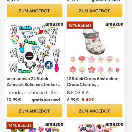
und Nurse Pins,
Weihnachtsgeschenke für
Schuhanhänger, Zubehör für
Damen Mädchen (40PCS
ZUM ANGEBOT
ZUM ANGEBOT
Schuhe, DIY Dekorationen
Multi B)
18% Rabatt
animacoser 24 Stück
12 Stück Crocs Anstecker,
Zahnarzt Schuhanstecker ，
Crocs Charms,
Zahnmedizin Anstecker
Schuhanstecker, Schuh
Trendiger Zahnarzt -Anstecker Dieses Schuhset ist mit einem Zahnarzt -Akupunktur-Thema verziert, das modisch und vielseitig ist, nicht durch Alter und Kleidungsszenen begrenzt ist und sich elegant kombinieren lässt. Fügen Sie Ihre alltägliche und festliche Stimmung und Spaß hinzu.
NJCXOLA
Schuhschmuck Für Schuhe
Schmuck, Schuh Charms,
13,99 €
gratis Versand
6,99 €
8,49 €
DIY， Pin Zahn Stecker
Sakura Zubehör, Charm für
Kinder, Shoe Charm
ZUM ANGEBOT
ZUM ANGEBOT
14% Rabatt