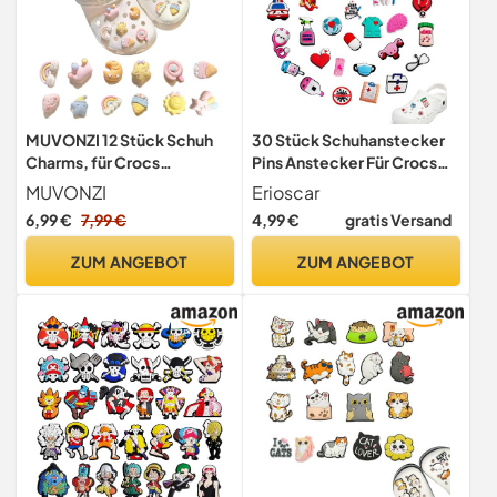
MUVONZI 12 Stück Schuh
30 Stück Schuhanstecker
Charms, für Crocs
Pins Anstecker Für Crocs
Anstecker Glitzer,
Jibbitz, Schuh Charms
MUVONZI
Erioscar
Schuhanhänger, für Charms
Krankenschwester Medizin
6,99 €
7,99 €
4,99 €
gratis Versand
Glitzer, für Crocs
Schuhanhänger Karikatur
Anstecker, PVC Shoe
Arzt Nurse Zubehör Für
ZUM ANGEBOT
ZUM ANGEBOT
Charm für Mädchen Frauen
Clogs DIY Dekorationen,
Kinder
Kinderpartys Geschenk