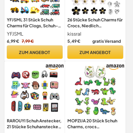
YFJSML 31 Stück Schuh
26 Stücke Schuh Charms für
Charms für Clogs, Schuh-
Crocs, Niedlich
Dekoration, Bagger DIY
Schuhanhänger, Clog
YFJSML
kissral
Schuhanhänger, Shoe
Dekoration PVC
6,99 €
7,99 €
5,49 €
gratis Versand
Charm für Kinder,
Schuhanstecker Zubehör
Anstecker für Clogs,
für Jungen Mädchen Party
ZUM ANGEBOT
ZUM ANGEBOT
Armband-Charms Pins für
Favors
Bands Bracelet, Mädchen
und Jungen
RAROUYI Schuh Anstecker,
MOPZIJA 20 Stück Schuh
21 Stücke Schuhanstecker
Charms, crocs
Schuh Charms
anstecker,schuhanstecker,