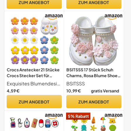
ZUM ANGEBOT
ZUM ANGEBOT
für Kinder Jungen Mädchen
Erwachsene
Crocs Anstecker 21 Stücke
BSITSSS 17 Stück Schuh
Crocs Stecker Set für
Charms, Rosa Blume Shoe
Mädchen, Jungen und
Charms, Schuhanhänger
Exquisites Blumendesign Unser crocks sticker hat ein einzigartiges und exquisites blumendesign ausgewählt und jedes blütenblatt ist sorgfältig geschnitzt. Crocks pins ist farbenfroh, sehr künstlerisch und voller natürlicher aromen, die ihren schuhen sofort leben einhauchen.
BSITSSS
Erwachsene Crocks Pins
Niedlich und Süß,
4,59 €
10,99 €
gratis Versand
Schön Schuh Charms
Abnehmbar
Blumen Schuhanhänger
Schuhanstecker, Schuh
ZUM ANGEBOT
ZUM ANGEBOT
Schuhanstecker Blumen-
Anstecker für Schuhe DIY
Anhänge
Dekorationen
5% Rabatt