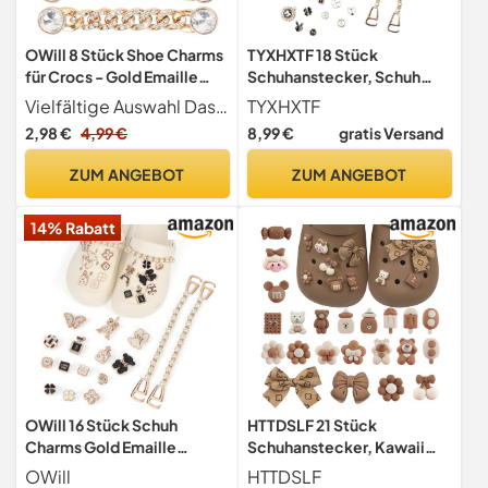
OWill 8 Stück Shoe Charms
TYXHXTF 18 Stück
für Crocs - Gold Emaille
Schuhanstecker, Schuh
Schmuckherstellung
Charms, Charm für Kinder,
Vielfältige Auswahl Das Set enthält 8 verschiedene Forms und Designs von Crocs Anstecker, die sorgfältig gestaltet wurden, um Ihre Schuhe zu dekorieren oder als Geschenk an Freunde weiterzugeben
TYXHXTF
Anstecker Glitzer
Shoe Charm, Clog-Dekor
2,98 €
4,99 €
8,99 €
gratis Versand
Schuhanstecker für Kinder,
für Mädchen Frauen Kinder
Jugendliche, Erwachsene -
ZUM ANGEBOT
ZUM ANGEBOT
Schuh Charms Set
14% Rabatt
OWill 16 Stück Schuh
HTTDSLF 21 Stück
Charms Gold Emaille
Schuhanstecker, Kawaii
Schmuckherstellung
Schuh Charms, Bunte Pins
OWill
HTTDSLF