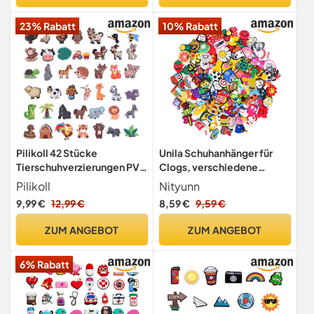
Perle Schuhanstecker für
23% Rabatt
10% Rabatt
Mädchen Frauen Kinder
Pilikoll 42 Stücke
Unila Schuhanhänger für
Tierschuhverzierungen PVC
Clogs, verschiedene
Karikatur Schuhe Charms
zufällige Auswahl aus PVC,
Pilikoll
Nityunn
DIY Schuhanstecker
Cartoon-
9,99 €
12,99 €
8,59 €
9,59 €
Schuhanhänger
Schuhdekorationen,Zubeh
Abnehmbare Shoe
ör für Sandalen und
ZUM ANGEBOT
ZUM ANGEBOT
Dekoration Zubehör for
Armband, Weihnachten,
Children, Party Favours,
Geburtstag, Geschenke
6% Rabatt
Geburtstagsgeschenk
(50 Stk (50 Stk)