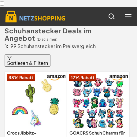
Schuhanstecker Deals im
Angebot
(Disclaimer)
🏅 99 Schuhanstecker im Preisvergleich
Sortieren & Filtern
38% Rabatt
17% Rabatt
Crocs Jibbitz-
GOACRS Schuh Charms für