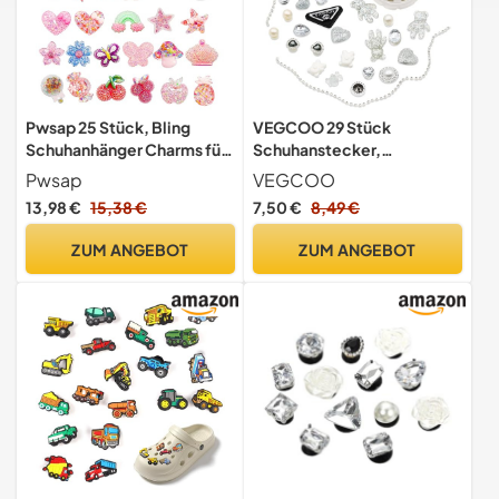
Pwsap 25 Stück, Bling
VEGCOO 29 Stück
Schuhanhänger Charms für
Schuhanstecker,
Schuhe, Bunte Harz
Schuhanhänger für Clog
Pwsap
VEGCOO
Schuhdekoration anhänger
Schuhe, Schuh Charms,
13,98 €
15,38 €
7,50 €
8,49 €
umfassen Obst Blumen
Clog-Dekor Schuh-DIY-
Meerestiere Herz, schöne
Zubehör, Anstecker Glitzer
ZUM ANGEBOT
ZUM ANGEBOT
CLOG Charms Armband
Schuhanstecker für
Charms für Mädchen Frauen
Mädchen Frauen Kinder