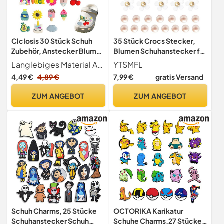
ClcIosis 30 Stück Schuh
35 Stück Crocs Stecker,
Zubehör, Anstecker Blumen
Blumen Schuhanstecker für
Schuh Charms Stecker Set,
Crocs Anstecker Pins Schuh
Langlebiges Material Anstecker blumen hergestellt aus besser Material, das den täglichen Gebrauch aushält, Verliert nicht leicht seine Farbe oder Form, Gewährleistet langfristige Freude an den dekorativen Pins.
YTSMFL
Farbige Fruchtmuster
Charms Abnehmbar
4,49 €
4,89 €
7,99 €
gratis Versand
Langlebiges Material
Schuhanhänger für
Schuhanstecker für
Mädchen Frauen Kinder
ZUM ANGEBOT
ZUM ANGEBOT
Mädchen und Jungen
Schuh Charms, 25 Stücke
OCTORIKA Karikatur
Schuhanstecker Schuh
Schuhe Charms,27 Stücke