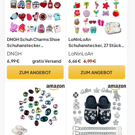
DNGH Schuh Charms Shoe
LoNinLoAn
Schuhanstecker
Schuhanstecker, 27 Stück
Krankenschwester Medizin
Anstecker Schuh Charms,
DNGH
LoNinLoAn
Schuhanhänger Schuhe
Schuhschmuck Pins,
6,99 €
gratis Versand
6,66 €
6,99 €
Charm Karikatur Arzt Nurse
Cartoon-
Medizinisches Zubehör Für
Schuhdekorationen, PVC
ZUM ANGEBOT
ZUM ANGEBOT
Schuhe DIY Dekorationen
Anstecker Hole Shoe
Kinderpartys Geschenk
Decoration für Clogs DIY
Dekorationen