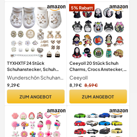
Mädchen und Erwachsene.
5% Rabatt
TYXHXTF 24 Stück
Ceeyoll 20 Stück Schuh
Schuhanstecker, Schuh
Charms, Crocs Anstecker,
Charms, Shoe Charm,
Schuhanstecker Anstecker,
Wunderschön Schuhanstecker Set Sie erhalten 16 stück schuhanhänger charms. Süß und lustig und eignen sich perfekt zum verzieren von schuhen. Die menge ist ausreichend, sie können sie nach Ihren eigenen vorlieben frei kombinieren, um Ihren persönlichen stil zu zeigen.
Ceeyoll
Clog-Dekor für Mädchen,
Cartoon Schuhdekoration,
9,29 €
8,19 €
8,59 €
Bling Charms Schuh, Charm
Cool Anime Schuh
für Kinder, Frauen Kinder
Dekoration, Perfekt Als
ZUM ANGEBOT
ZUM ANGEBOT
Schuhdekoration Oder Als
Kindergeburtstagsgeschen
k