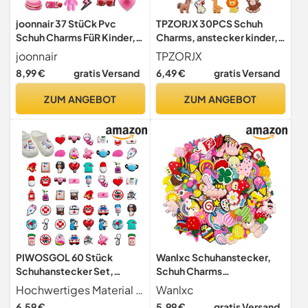
joonnair 37 StüCk Pvc
TPZORJX 30PCS Schuh
Schuh Charms FüR Kinder,
Charms, anstecker kinder,
Cartoon Schuhanstecker,
stecker, Tier Schuhe
joonnair
TPZORJX
Clogs Shoe Niedliche
Ornamente DIY Schuh
8,99 €
gratis Versand
6,49 €
gratis Versand
Anime Charms, DIY SüßE
Aufstecker Abnehmbare
Pvc Schuh-AnhäNger für
Shoe Schmuck
ZUM ANGEBOT
ZUM ANGEBOT
Clogs und Sneakers
Schuhanstecker für
Mädchen Frauen Jungen
und Männer
PIWOSGOL 60 Stück
Wanlxc Schuhanstecker,
Schuhanstecker Set,
Schuh Charms
Anstecker für Medizin,
Schuhschmuck Pin Shoe
Hochwertiges Material Die schuhanstecker pins anstecker sind aus hochwertigem umweltfreundlichem PVC-Material hergestellt, wasserdicht, langlebig, sicher und ungiftig und bieten Ihnen eine dauerhafte Dekorationswirkung. Mit einem lustigen Punktdesign verleihen sie Ihrem Flip-Flop-Salon eine künstlerische Note. Langzeitnutzung möglich
Wanlxc
Krankenschwester, Arzt
Charms Schuh Zubehör
6,59 €
5,99 €
gratis Versand