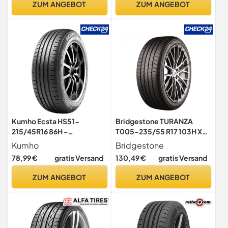
ZUM ANGEBOT
ZUM ANGEBOT
Kumho Ecsta HS51-
Bridgestone TURANZA
215/45R16 86H -
T005-235/55 R17 103H XL -
Sommerreifen
A/A/71 - Sommerreifen
Kumho
Bridgestone
(PKW & SUV)
78,99 €
gratis Versand
130,49 €
gratis Versand
ZUM ANGEBOT
ZUM ANGEBOT