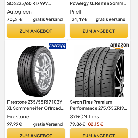
SC6 225/60 R17 99V
Powergy XL Reifen Sommer
Sommerreifen GTAM
PKW
Autogreen
Pirelli
T248801 ohne Felge
70,31 €
gratis Versand
124,49 €
gratis Versand
ZUM ANGEBOT
ZUM ANGEBOT
Firestone 235/55 R17 103Y
Syron Tires Premium
XL Sommerreifen Offroad
Performance 275/35 ZR19
Reifen
100Y XL - Sommerreifen
Firestone
SYRON Tires
(PKW) DOT2019
97,99 €
gratis Versand
79,86 €
82,15 €
ZUM ANGEBOT
ZUM ANGEBOT