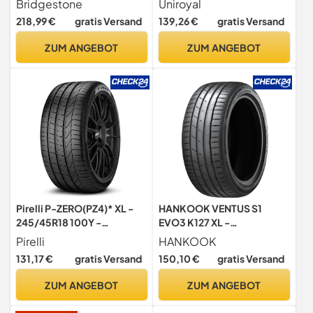
Bridgestone
Uniroyal
Sommerreifen (PKW & SUV)
218,99 €
gratis Versand
139,26 €
gratis Versand
ZUM ANGEBOT
ZUM ANGEBOT
Pirelli P-ZERO(PZ4)* XL -
HANKOOK VENTUS S1
245/45R18 100Y -
EVO3 K127 XL -
Sommerreifen
245/35ZR20 (95Y) -
Pirelli
HANKOOK
C/A/72dB - Sommerreifen
131,17 €
gratis Versand
150,10 €
gratis Versand
ZUM ANGEBOT
ZUM ANGEBOT