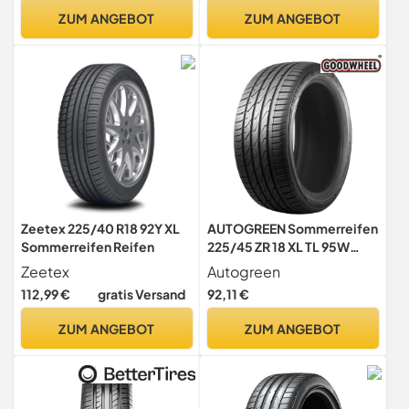
ZUM ANGEBOT
ZUM ANGEBOT
Zeetex 225/40 R18 92Y XL
AUTOGREEN Sommerreifen
Sommerreifen Reifen
225/45 ZR 18 XL TL 95W
SUPERSPORTCHASER-
Zeetex
Autogreen
SSC5 BSW
112,99 €
gratis Versand
92,11 €
ZUM ANGEBOT
ZUM ANGEBOT