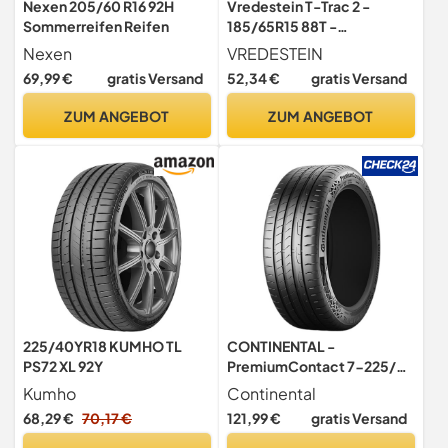
Nexen 205/60 R16 92H
Vredestein T-Trac 2 -
Sommerreifen Reifen
185/65R15 88T -
Sommerreifen
Nexen
VREDESTEIN
69,99 €
gratis Versand
52,34 €
gratis Versand
ZUM ANGEBOT
ZUM ANGEBOT
225/40YR18 KUMHO TL
CONTINENTAL -
PS72 XL 92Y
PremiumContact 7-225/50
R 17-98Y/C/A/72dB -
Kumho
Continental
Sommerreifen
68,29 €
70,17 €
121,99 €
gratis Versand