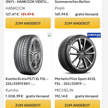
(96Y) - HANKOOK VENTUS
Sommerreifen Reifen
S1 EVO4 K137 XL - C/A/71
HANKOOK
Pirelli
127,47 €
131,97 €
169,94 €
gratis Versand
ZUM ANGEBOT
ZUM ANGEBOT
Kumho Ecsta PS71 XL FSL -
Michelin Pilot Sport 4S EL
225/35R19 88Y -
FSL - 255/35R19 -
Sommerreifen
Sommerreifen
Kumho
MICHELIN
1.008,99 €
gratis Versand
192,14 €
gratis Versand
ZUM ANGEBOT
ZUM ANGEBOT