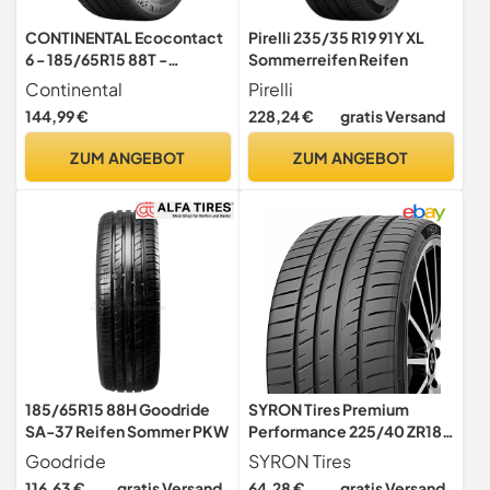
CONTINENTAL Ecocontact
Pirelli 235/35 R19 91Y XL
6 - 185/65R15 88T -
Sommerreifen Reifen
A/B/70Db - Sommerreifen
Continental
Pirelli
144,99 €
228,24 €
gratis Versand
ZUM ANGEBOT
ZUM ANGEBOT
185/65R15 88H Goodride
SYRON Tires Premium
SA-37 Reifen Sommer PKW
Performance 225/40 ZR18
92Y XL - B/B/72dB
Goodride
SYRON Tires
Sommerreifen (PKW)
116,63 €
gratis Versand
64,28 €
gratis Versand