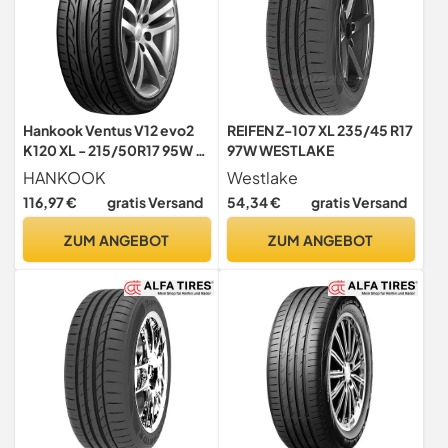
Hankook Ventus V12 evo2
REIFEN Z-107 XL 235/45 R17
K120 XL - 215/50R17 95W -
97W WESTLAKE
Sommerreifen
HANKOOK
Westlake
116,97 €
gratis Versand
54,34 €
gratis Versand
ZUM ANGEBOT
ZUM ANGEBOT