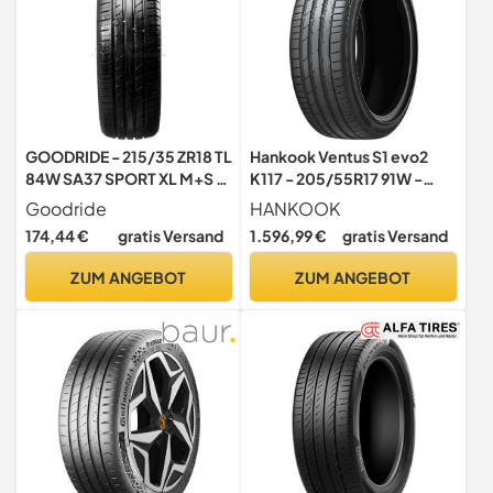
GOODRIDE - 215/35 ZR18 TL
Hankook Ventus S1 evo2
84W SA37 SPORT XL M+S -
K117 - 205/55R17 91W -
Sommerreifen
Sommerreifen
Goodride
HANKOOK
174,44 €
gratis Versand
1.596,99 €
gratis Versand
ZUM ANGEBOT
ZUM ANGEBOT