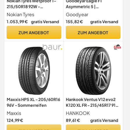
Nokian Tyres Wetproof 1-
Goodeyar Eagle F1
215/50R18 92W -
Asymmetric 5 |
Sommerreifen
Sommerreifen
Nokian Tyres
Goodyear
1.053,99 €
gratis Versand
155,82 €
gratis Versand
ZUM ANGEBOT
ZUM ANGEBOT
Maxxis HP5 XL - 205/60R16
Hankook Ventus V12 evo2
96V - Sommerreifen
K120 XL FR - 215/45R17 91Y
- Sommerreifen
Maxxis
HANKOOK
124,99 €
89,61 €
gratis Versand