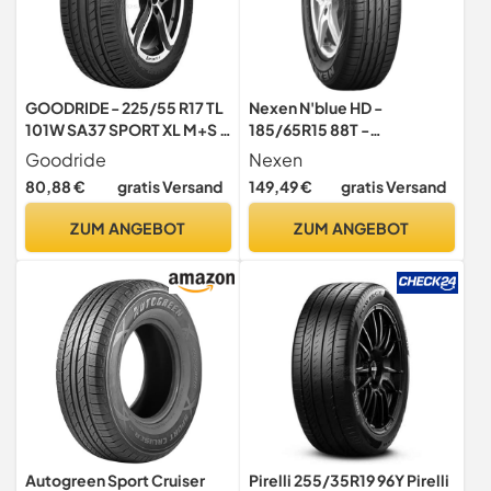
GOODRIDE - 225/55 R17 TL
Nexen N'blue HD -
101W SA37 SPORT XL M+S -
185/65R15 88T -
Sommerreifen
Sommerreifen
Goodride
Nexen
80,88 €
gratis Versand
149,49 €
gratis Versand
ZUM ANGEBOT
ZUM ANGEBOT
Autogreen Sport Cruiser
Pirelli 255/35R19 96Y Pirelli