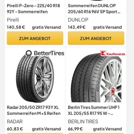
Pirelli P-Zero - 225/40 R18
Sommerreifen DUNLOP
92Y - Sommerreifen
205/60 R16 96V SP Sport
Blu Response XL
Pirelli
DUNLOP
140,58 €
gratis Versand
143,49 €
gratis Versand
ZUM ANGEBOT
ZUM ANGEBOT
Radar 205/50 ZR17 93Y XL
Berlin Tires Summer UHP 1
Sommerreifen M+S Reifen
XL 205/55 R17 95 W -
C/B/72dB Sommerreifen
RADAR
BERLIN TIRES
60,83 €
gratis Versand
66,99 €
gratis Versand