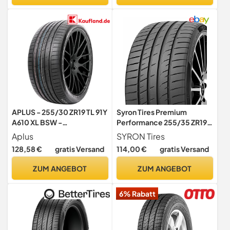
APLUS - 255/30 ZR19 TL 91Y
Syron Tires Premium
A610 XL BSW -
Performance 255/35 ZR19
Sommerreifen
96Y XL - C/B/73dB
Aplus
SYRON Tires
Sommerreifen (PKW)
128,58 €
gratis Versand
114,00 €
gratis Versand
ZUM ANGEBOT
ZUM ANGEBOT
6% Rabatt