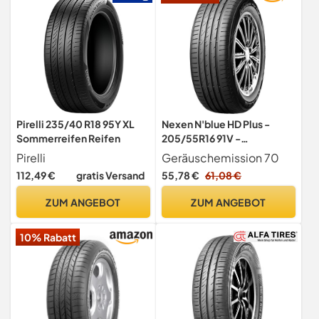
Pirelli 235/40 R18 95Y XL
Nexen N'blue HD Plus -
Sommerreifen Reifen
205/55R16 91V -
Sommerreifen
Pirelli
Geräuschemission 70
112,49 €
gratis Versand
55,78 €
61,08 €
ZUM ANGEBOT
ZUM ANGEBOT
10% Rabatt