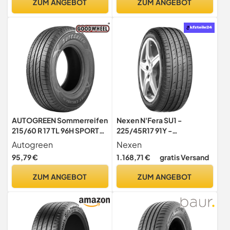
ZUM ANGEBOT
ZUM ANGEBOT
AUTOGREEN Sommerreifen
Nexen N'Fera SU1 -
215/60 R 17 TL 96H SPORT
225/45R17 91Y -
CRUISER SC6 BSW
Sommerreifen
Autogreen
Nexen
95,79 €
1.168,71 €
gratis Versand
ZUM ANGEBOT
ZUM ANGEBOT