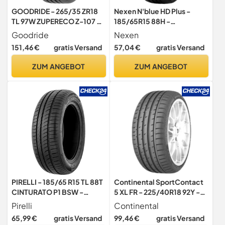
GOODRIDE - 265/35 ZR18
Nexen N'blue HD Plus -
TL 97W ZUPERECO Z-107 XL
185/65R15 88H -
BSW M+S - Sommerreifen
Sommerreifen
Goodride
Nexen
151,46 €
gratis Versand
57,04 €
gratis Versand
ZUM ANGEBOT
ZUM ANGEBOT
PIRELLI - 185/65 R15 TL 88T
Continental SportContact
CINTURATO P1 BSW -
5 XL FR - 225/40R18 92Y -
Sommerreifen
Sommerreifen
Pirelli
Continental
65,99 €
gratis Versand
99,46 €
gratis Versand