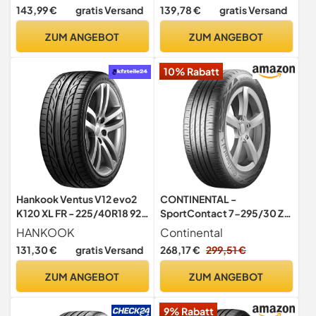
143,99 €
gratis Versand
139,78 €
gratis Versand
ZUM ANGEBOT
ZUM ANGEBOT
10% Rabatt
Hankook Ventus V12 evo2
CONTINENTAL -
K120 XL FR - 225/40R18 92Y
SportContact 7-295/30 ZR
- Sommerreifen
20-101Y/C/A/73dB -
HANKOOK
Continental
Sommerreifen
131,30 €
gratis Versand
268,17 €
299,51 €
ZUM ANGEBOT
ZUM ANGEBOT
9% Rabatt