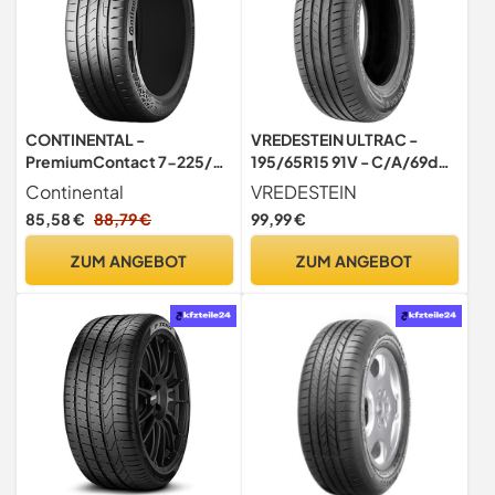
CONTINENTAL -
VREDESTEIN ULTRAC -
PremiumContact 7-225/45
195/65R15 91V - C/A/69dB
R 17-91Y/C/A/71dB -
- Sommerreifen
Continental
VREDESTEIN
Sommerreifen
85,58 €
88,79 €
99,99 €
ZUM ANGEBOT
ZUM ANGEBOT