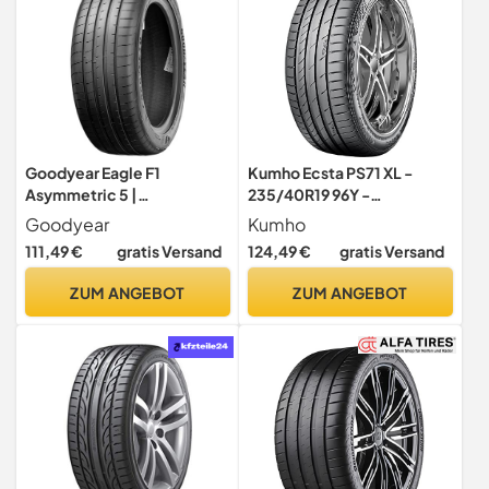
Goodyear Eagle F1
Kumho Ecsta PS71 XL -
Asymmetric 5 |
235/40R19 96Y -
Sommerreifen
Sommerreifen
Goodyear
Kumho
111,49 €
gratis Versand
124,49 €
gratis Versand
ZUM ANGEBOT
ZUM ANGEBOT