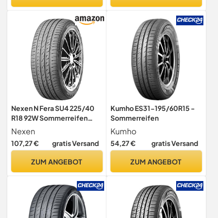
Nexen N Fera SU4 225/40
Kumho ES31-195/60R15 -
R18 92W Sommerreifen
Sommerreifen
GTAM T195154 ohne Felge
Nexen
Kumho
107,27 €
gratis Versand
54,27 €
gratis Versand
ZUM ANGEBOT
ZUM ANGEBOT