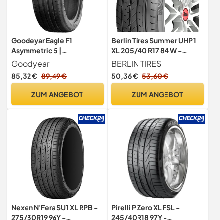
Goodeyar Eagle F1
Berlin Tires Summer UHP 1
Asymmetric 5 |
XL 205/40 R17 84 W -
Sommerreifen
C/B/72dB Sommerreifen
Goodyear
BERLIN TIRES
85,32 €
89,49 €
50,36 €
53,60 €
ZUM ANGEBOT
ZUM ANGEBOT
Nexen N'Fera SU1 XL RPB -
Pirelli P Zero XL FSL -
275/30R19 96Y -
245/40R18 97Y -