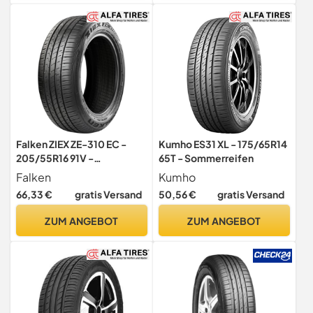
Falken ZIEX ZE-310 EC -
Kumho ES31 XL - 175/65R14
205/55R16 91V -
65T - Sommerreifen
Sommerreifen
Falken
Kumho
66,33 €
gratis Versand
50,56 €
gratis Versand
ZUM ANGEBOT
ZUM ANGEBOT