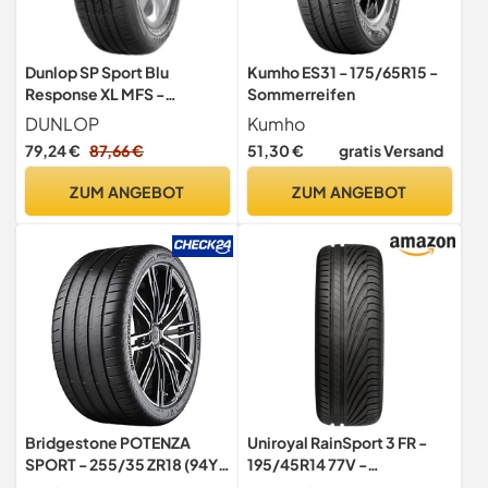
Dunlop SP Sport Blu
Kumho ES31 - 175/65R15 -
Response XL MFS -
Sommerreifen
225/45R17 94W -
DUNLOP
Kumho
Sommerreifen
79,24 €
87,66 €
51,30 €
gratis Versand
ZUM ANGEBOT
ZUM ANGEBOT
Bridgestone POTENZA
Uniroyal RainSport 3 FR -
SPORT - 255/35 ZR18 (94Y)
195/45R14 77V -
XL - D/A/72 -
Sommerreifen