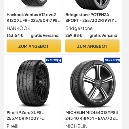
Hankook Ventus V12 evo2
Bridgestone POTENZA
K120 XL FR - 225/50R17 98Y
SPORT - 255/30 ZR19 91Y XL
- Sommerreifen
- A/B/72 - Sommerreifen
HANKOOK
Bridgestone
(PKW & SUV)
163,54 €
gratis Versand
269,88 €
gratis Versand
ZUM ANGEBOT
ZUM ANGEBOT
Pirelli P Zero XL FSL -
MICHELIN MI2454018YPS4
255/40R19 100Y -
245 40 R18 93Y - E/A/70 dB
Sommerreifen
- Sommerreifen
Pirelli
MICHELIN