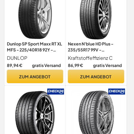
Dunlop SP Sport Maxx RT XL
Nexen N'blue HD Plus -
MFS - 225/40R18 92Y -
235/55R17 99V -
Sommerreifen
Sommerreifen
DUNLOP
Kraftstoffeffizienz C
89,94 €
gratis Versand
86,99 €
gratis Versand
ZUM ANGEBOT
ZUM ANGEBOT