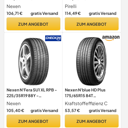
Sommerreifen
Sommerreifen
Nexen
Pirelli
106,71 €
gratis Versand
114,49 €
gratis Versand
ZUM ANGEBOT
ZUM ANGEBOT
Nexen N'Fera SU1 XL RPB -
Nexen N'blue HD Plus
225/35R19 88Y -
175/65R15 84T
Sommerreifen
Sommerreifen
Nexen
Kraftstoffeffizienz C
105,40 €
gratis Versand
53,57 €
gratis Versand
ZUM ANGEBOT
ZUM ANGEBOT