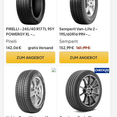
PIRELLI - 245/40 R17 TL 95Y
Semperit Van-Life 2 -
POWERGY XL -
195/60R16 99H -
Sommerreifen
Sommerreifen
Pirelli
Semperit
142,06 €
gratis Versand
152,99 €
161,99 €
ZUM ANGEBOT
ZUM ANGEBOT