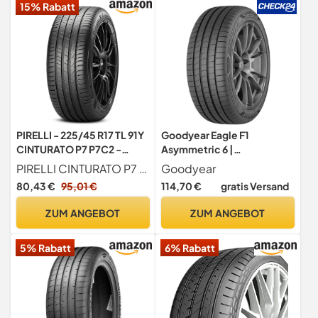
15% Rabatt
PIRELLI - 225/45 R17 TL 91Y
Goodyear Eagle F1
CINTURATO P7 P7C2 -
Asymmetric 6 |
Sommerreifen
Sommerreifen 225/50R17
PIRELLI CINTURATO P7 C2-225 45R17 91Y - C A 70dB - Sommerreifen
Goodyear
98Y
80,43 €
95,01 €
114,70 €
gratis Versand
ZUM ANGEBOT
ZUM ANGEBOT
5% Rabatt
6% Rabatt