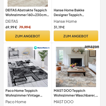
DEITAS Abstrakte Teppich
Hanse Home Bakke
Wohnzimmer 160x230cm,
Designer Teppich
Ultraweicher Waschbarer
Wohnzimmer – Kurzflor
DEITAS
Hanse Home
Kurzfloriger Teppich,
Modern, Geometrisches
69,99 €
79,99 €
31,19 €
Großer Flächenteppich Mit
Rauten Muster,
Rutschfester Unterseite,
Flachgewebe
ZUM ANGEBOT
ZUM ANGEBOT
Großer für Schlafzimmer
Wohnzimmerteppich für
und Esszimmer(Beige)
Esszimmer, Kinderzimmer,
Jugendzimmer, Flur, Küche
– Creme, 120x170cm
Paco Home Teppich
MAST DOO Teppich
Wohnzimmer Vintage
Wohnzimmer Waschbarer,
Kurzflor Schlafzimmer
Moderner Kurzflor Teppich
Paco Home
MAST DOO
Geometrisches Design
Großer, Abstrakte