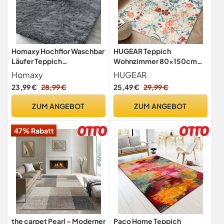
Homaxy Hochflor Waschbar
HUGEAR Teppich
Läufer Teppich
Wohnzimmer 80x150cm
Wohnzimmer 80 x 150 cm,
Beige Waschbarer Carpet
Homaxy
HUGEAR
Dunkelgrau
Rug
23,99 €
28,99 €
25,49 €
29,99 €
ZUM ANGEBOT
ZUM ANGEBOT
47% Rabatt
the carpet Pearl – Moderner
Paco Home Teppich