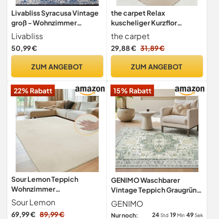
Livabliss Syracusa Vintage
the carpet Relax
groß - Wohnzimmer
kuscheliger Kurzflor
120x170 cm, Esszimmer,
Teppich, Anti-Rutsch
Livabliss
the carpet
Schlafzimmer,
Unterseite, Waschbar bis
50,99 €
29,88 €
31,89 €
Orientalischer e Boho Style
30 Grad, Super Soft,
- Carpet Living Room,
Felloptik, Beige, 160 x 220
ZUM ANGEBOT
ZUM ANGEBOT
Bunter Muster, Blau und
cm
Beige
22% Rabatt
15% Rabatt
Sour Lemon Teppich
GENIMO Waschbarer
Wohnzimmer
Vintage Teppich Graugrün
200x300cm,Großer
fürs Wohnzimmer, 160x230
Sour Lemon
GENIMO
Cream Teppiche Kunstfell
cm
69,99 €
89,99 €
24
19
47
Nur noch:
Std
Min
Sek