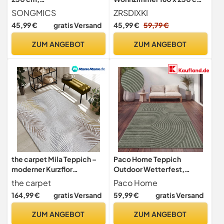
Wohnzimmerteppich,
in Hellgrau - Flauschiger
SONGMICS
ZRSDIXKI
Rutschfester Teppich,
Hochflor Teppich, extra
45,99 €
gratis Versand
45,99 €
59,79 €
Dekoration, für
weich, waschbar,
Wohnzimmer,
rutschfest, kuschelig für
ZUM ANGEBOT
ZUM ANGEBOT
Schlafzimmer,
Schlafzimmer und
maschinenwaschbar,
Kinderzimmer
modern, Taubengrau
TAR013G01
the carpet Mila Teppich –
Paco Home Teppich
moderner Kurzflor
Outdoor Wetterfest,
Wohnzimmerteppich mit
Moderne abstrakte Boho
the carpet
Paco Home
3D Hoch-Tief-Effekt,
Designs mit 3D Struktur,
164,99 €
gratis Versand
59,99 €
gratis Versand
Glanzeffekt & weicher
Pflegeleicht, ideal für
Oberfläche,
Terrasse Wohnzimmer &
ZUM ANGEBOT
ZUM ANGEBOT
Fußbodenheizung
Küche, Grösse:160x220