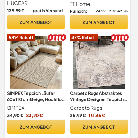
240x300cm Waschbar
Rutsch Rückseite Unifarben
HUGEAR
TT Home
Modern Waschbar, Farbe:
139,99 €
gratis Versand
24
19
47
Nur noch:
Std
Min
Sek
Creme, Größe:140x200 cm
ZUM ANGEBOT
ZUM ANGEBOT
58% Rabatt
47% Rabatt
SIMPEX Teppich Läufer
Carpeto Rugs Abstraktes
60x110 cm Beige, Hochflor
Vintage Designer Teppich -
Wohnzimmer Teppich,
Kurzflor - Weich Teppich für
SIMPEX
Carpeto Rugs
Weich & Flauschig,
Wohnzimmer,
34,90 €
83,90 €
85,99 €
161,66 €
Skandinavisch Boho Stil,
Schlafzimmer, Esszimmer -
Langflor Shaggy,
ÖKO-TEX
ZUM ANGEBOT
ZUM ANGEBOT
Pflegeleicht, Jute
Wohnzimmerteppich -
Rückseite
Teppiche - Beige Grau 1-