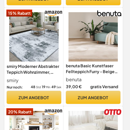
Küche, Flur, Esszimmer,
Kinderzimmer, Flur,
Taubengrau TAR032G01
Schlafzimmer, Küche –
15% Rabatt
Schwarz Creme,
160x230cm
benuta Basic Kunstfaser
smiry Moderner Abstrakter
Fellteppich Furry - Beige
Teppich Wohnzimmer,
60x120 cm - Weicher
160x220cm, Grau
benuta
smiry
Wohnzimmerteppich -
39,00 €
gratis Versand
48
19
47
Nur noch:
Std
Min
Sek
Anti-Rutsch-Rückseite -
Waschbar - Für
ZUM ANGEBOT
ZUM ANGEBOT
Fußbodenheizung geeignet
20% Rabatt