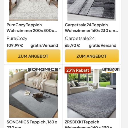
PureCozy Teppich
Carpetsale24 Teppich
Wohnzimmer 200x300cm
Wohnzimmer 160x230 cm
Wohnzimmerteppich Grau
Schwarz Modern Holz Optik
PureCozy
Carpetsale24
Vintage Tepich
Design Kurzflor
109,99 €
gratis Versand
65,90 €
gratis Versand
Schlafzimmer Esszimmer
Küche Jugendzimmer
ZUM ANGEBOT
ZUM ANGEBOT
Waschbar Pflegeleicht
Extra Weich
23% Rabatt
SONGMICS Teppich, 160 x
ZRSDIXKI Teppich
230 cm,
Wohnzimmer 160 x 230 cm