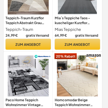
Teppich-Traum Kurzflor
Mia´s Teppiche Taos –
Teppich Abstrakt Grau
kuscheliger Kurzflor
Beige Modern Weich
Teppich in Felloptik, super
Teppich-Traum
Mias Teppiche
80x140 cm
Soft & waschbar bis 30°C,
24,99 €
gratis Versand
64,99 €
gratis Versand
mit Anti-Rutsch-
Unterseite, Wohnzimmer &
ZUM ANGEBOT
ZUM ANGEBOT
Schlafzimmer, Made in
Türkiye, Anthrazit, 120 x 160
20% Rabatt
cm
Paco Home Teppich
Homcomodar Beige
Wohnzimmer Vintage
Teppich Wohnzimmer