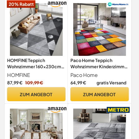
20% Rabatt
160 x 220 cm
HOMFINE Teppich
Paco Home Teppich
Wohnzimmer 160x230cm
Wohnzimmer Kinderzimmer
Modern Waschbar Grau
Kurzflor Moderne 3D Optik
HOMFINE
Paco Home
Kariert Geometrische
87,99 €
109,99 €
64,99 €
gratis Versand
Muster, Grösse:120x170
cm, Farbe:Bunt
ZUM ANGEBOT
ZUM ANGEBOT