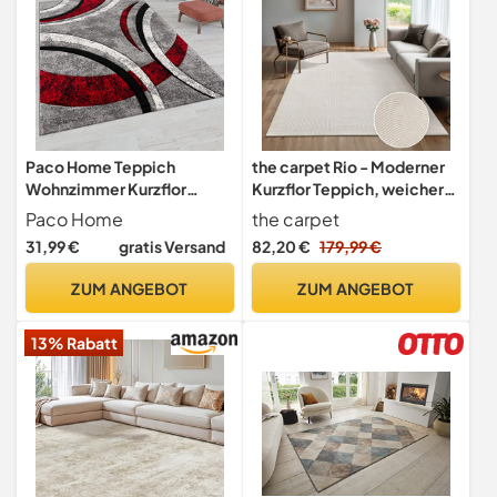
Paco Home Teppich
the carpet Rio - Moderner
Wohnzimmer Kurzflor
Kurzflor Teppich, weicher
Vintage Handgearbeiteter
und pflegeleichter Anti-
Paco Home
the carpet
Konturenschnitt 3D Optik,
Rutsch-Teppich mit 3D-
31,99 €
gratis Versand
82,20 €
179,99 €
Grösse:80x150 cm,
Optik, robust, für
Farbe:Grau-Rot
Wohnzimmer und
ZUM ANGEBOT
ZUM ANGEBOT
Schlafzimmer, Creme, 200
x 280 cm
13% Rabatt