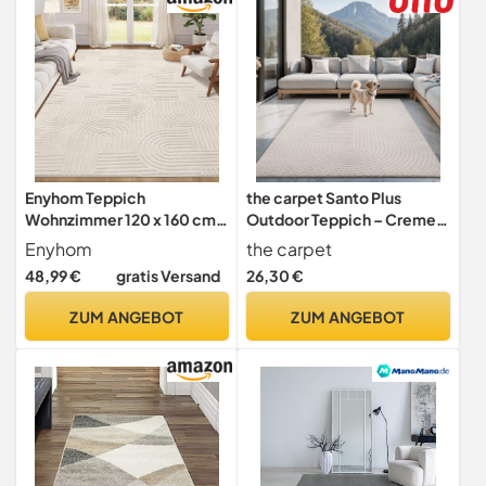
120x170 cm
Enyhom Teppich
the carpet Santo Plus
Wohnzimmer 120 x 160 cm,
Outdoor Teppich – Creme,
Weicher Kurzflor Waschbar
120 x 160 cm – Wetterfest &
Enyhom
the carpet
Küchenteppich
Pflegeleicht, Balkon
48,99 €
gratis Versand
26,30 €
Hochwertiger Moderner
Teppich, Terrasse & Garten,
Pflegeleicht Teppiche für
Flachgewebe Indoor &
ZUM ANGEBOT
ZUM ANGEBOT
Schlafzimmer Büro
Outdoor, Modern für
Aufenthaltsraum, Beige
Wohnzimmer &
Schlafzimmer