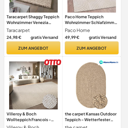
Taracarpet Shaggy Teppich
Paco Home Teppich
Wohnzimmer Venezia
Wohnzimmer Schlafzimmer
Hochflor Langflor Teppiche
Hochflor Weich Uni
Taracarpet
Paco Home
modern Beige 080x150 cm
Skandinavisch Boho Motiv
24,98 €
gratis Versand
49,99 €
gratis Versand
3D Optik Regenbogen
Waschbar Creme,
ZUM ANGEBOT
ZUM ANGEBOT
Grösse:160x220 cm
Villeroy & Boch
the carpet Kansas Outdoor
Wollteppich Francois -
Teppich – Wetterfester
Natur Wohnzimmerteppich
Indoor & Outdoor Teppich
Villeroy & Boch
the carpet