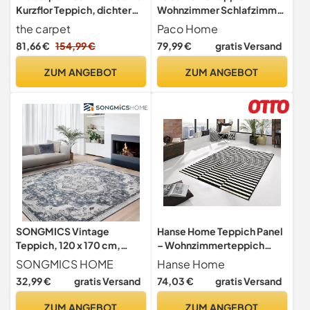
Kurzflor Teppich, dichter
Wohnzimmer Schlafzimmer
Flor, geometrisches
Jugendzimmer Kurzflor
the carpet
Paco Home
Muster, Konturenschnitt,
Modern Vintage Abstrakte
81,66 €
154,99 €
79,99 €
gratis Versand
Wohnzimmer &
Muster, Grösse:160x230
Schlafzimmer Teppich,
cm, Farbe:Bunt 5
ZUM ANGEBOT
ZUM ANGEBOT
Kariert, Beige, 200 x 280
cm
SONGMICS Vintage
Hanse Home Teppich Panel
Teppich, 120 x 170 cm,
– Wohnzimmerteppich
Wohnzimmerteppich,
Kurzflor Streifen Design
SONGMICS HOME
Hanse Home
Schlafzimmerteppich,
Grafisches-Muster
32,99 €
gratis Versand
74,03 €
gratis Versand
Waschbarerteppich,
Moderne Optik für
Rutschfester Teppich, für
Esszimmer, Wohnzimmer,
ZUM ANGEBOT
ZUM ANGEBOT