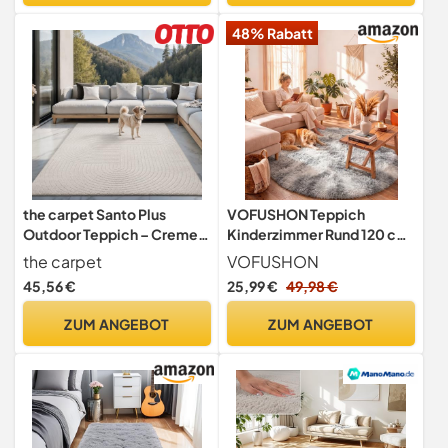
Kinderzimmer.
48% Rabatt
the carpet Santo Plus
VOFUSHON Teppich
Outdoor Teppich – Creme,
Kinderzimmer Rund 120 cm
160 x 220 cm – Wetterfest
Hellgrau
the carpet
VOFUSHON
& Pflegeleicht, Balkon
45,56 €
25,99 €
49,98 €
Teppich, Terrasse & Garten,
Flachgewebe Indoor &
ZUM ANGEBOT
ZUM ANGEBOT
Outdoor, Modern für
Wohnzimmer &
Schlafzimmer