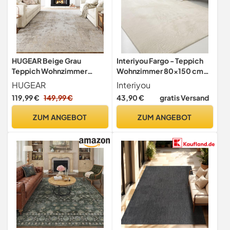
HUGEAR Beige Grau
Interiyou Fargo - Teppich
Teppich Wohnzimmer
Wohnzimmer 80x150 cm
240x300cm Waschbarer
Creme - Kurzflor Waschbar
HUGEAR
Interiyou
und rutschfest -
119,99 €
149,99 €
43,90 €
gratis Versand
Flauschiger Fellteppich aus
Kunstfell - weicher Langflor
ZUM ANGEBOT
ZUM ANGEBOT
Fell