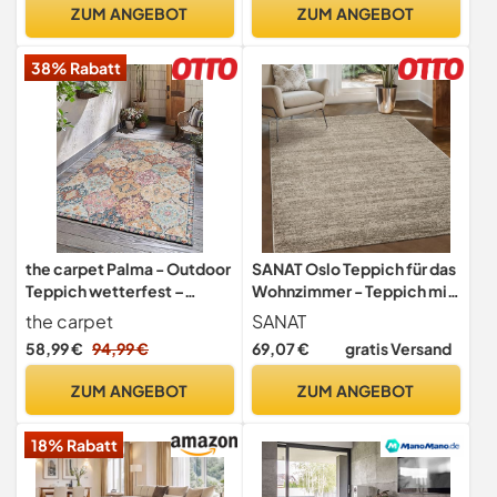
Schlafzimmer Teppich,
ZUM ANGEBOT
ZUM ANGEBOT
Wellenmuster, Beige, 80 x
140 cm
38% Rabatt
the carpet Palma - Outdoor
SANAT Oslo Teppich für das
Teppich wetterfest –
Wohnzimmer - Teppich mit
Balkon Teppich, Terrasse &
modernem Design,
the carpet
SANAT
Garten – UV-beständig,
Geeignet für Wohnzimmer,
58,99 €
94,99 €
69,07 €
gratis Versand
pflegeleicht, Indoor
Flur, Esszimmer,
Outdoor Teppich,
Schlafzimmer, Küche und
ZUM ANGEBOT
ZUM ANGEBOT
Mehrfarbig, Bunt, 160 x 230
Kinderzimmer - Beige,
cm
Größe: 160 x 230 cm
18% Rabatt