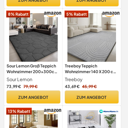
Rechteckig
8% Rabatt
5% Rabatt
Sour Lemon Groß Teppich
Treeboy Teppich
Wohnzimmer 200x300cm,
Wohnzimmer 140 X 200 cm
Flauschiger Teppiche Grau
Grau Carpet Teppiche
Sour Lemon
Treeboy
Schlafzimmer
73,99 €
79,99 €
43,69 €
45,99 €
ZUM ANGEBOT
ZUM ANGEBOT
13% Rabatt