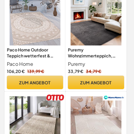
Paco Home Outdoor
Puremy
Teppich wetterfest &
Wohnzimmerteppich,
robust modernes Mandala &
Kurzflor Flauschiger Weich,
Paco Home
Puremy
Boho Design pflegeleicht &
120x170cm, Dunkelgrau
106,20 €
139,99 €
33,79 €
34,79 €
flachgewebt für Balkon,
Terrasse, Garten,
ZUM ANGEBOT
ZUM ANGEBOT
Wohnzimmer & Küche
Ethno Mandala,
Grösse:160x220 cm,
Farbe:Sand