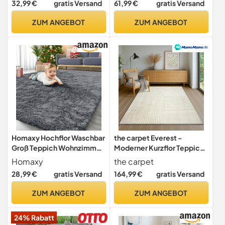
32,99 €
gratis Versand
61,99 €
gratis Versand
Modern, Grösse:120x170
Schlafzimmer Teppiche
cm, Farbe:Grau
Waschbar rutschfest
ZUM ANGEBOT
ZUM ANGEBOT
Design für Esszimmer Büro
Bereich Dekor Rost Größe
160x230cm
Homaxy Hochflor Waschbar
the carpet Everest -
Groß Teppich Wohnzimmer
Moderner Kurzflor Teppich
120 x 160 cm, Dunkelgrau
Hoch-Tief-Struktur, 3D-
Homaxy
the carpet
Effekt, weiche Oberfläche
28,99 €
gratis Versand
164,99 €
gratis Versand
und hohe Flordichte, ideal
für Wohnzimmer &
ZUM ANGEBOT
ZUM ANGEBOT
Schlafzimmer, Panglao
Design, Creme, 160 x 230
24% Rabatt
cm