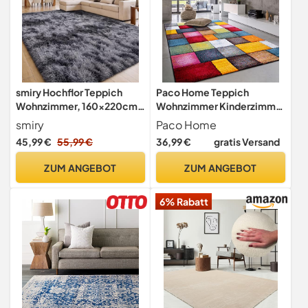
smiry Hochflor Teppich
Paco Home Teppich
Wohnzimmer, 160x220cm,
Wohnzimmer Kinderzimmer
Hellgrau
Kurzflor Moderne 3D Optik
smiry
Paco Home
Kariert Geometrische
45,99 €
55,99 €
36,99 €
gratis Versand
Muster, Grösse:80x150
cm, Farbe:Bunt
ZUM ANGEBOT
ZUM ANGEBOT
6% Rabatt