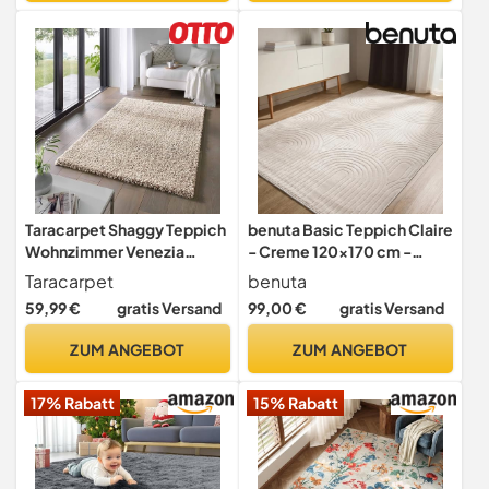
geeignet, Feder, Grau, 160
cm, Farbe:Grün 3
x 230 cm
Taracarpet Shaggy Teppich
benuta Basic Teppich Claire
Wohnzimmer Venezia
- Creme 120x170 cm -
Hochflor Langflor Teppiche
Minimalistischer
Taracarpet
benuta
modern Beige 160x230 cm
Wohnzimmerteppich im
59,99 €
gratis Versand
99,00 €
gratis Versand
Geometrischen Retro-Stil -
Pflegeleicht -
ZUM ANGEBOT
ZUM ANGEBOT
Fußbodenheizung
Geeignet
17% Rabatt
15% Rabatt