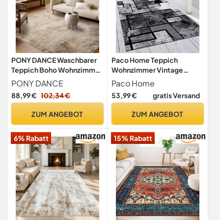
PONY DANCE Waschbarer
Paco Home Teppich
Teppich Boho Wohnzimmer
Wohnzimmer Vintage
160x230 cm Dünne und
Kurzflor Schlafzimmer
PONY DANCE
Paco Home
Flauschige Kurzflor
Geometrisches Design
88,99 €
102,34 €
53,99 €
gratis Versand
Teppiche rutschfest für
Modern, Grösse:160x230
Schlafzimmer/Esszimmer,
cm, Farbe:Grau
ZUM ANGEBOT
ZUM ANGEBOT
Karamell Reflexionen
6% Rabatt
15% Rabatt