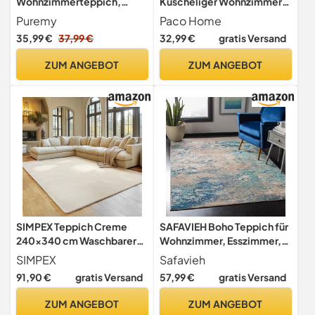
Wohnzimmerteppich,
Kuscheliger Wohnzimmer
Kurzflor Teppich
Teppich Kurzflor waschbar
Puremy
Paco Home
Wohnzimmer Schlafzimmer
flauschig Weich Einfarbig
35,99 €
37,99 €
32,99 €
gratis Versand
Kinderzimmer mit Hoch-
Felloptik zeitlos stilvoll
Tief-Effekt, 3D Effekt, hohe
rutschfest pflegeleicht,
ZUM ANGEBOT
ZUM ANGEBOT
Flordichte und angenehm
Grösse:140x200 cm,
weich, Moderner
Farbe:Grau
Bogenförmiges Design,
120x170cm, Beige
SIMPEX Teppich Creme
SAFAVIEH Boho Teppich für
240x340 cm Waschbarer
Wohnzimmer, Esszimmer,
Kurzflor Teppich, rutschfest
Schlafzimmer - Madison
SIMPEX
Safavieh
& weich, modernes
Collection, Kurzer Flor, Blau
91,90 €
gratis Versand
57,99 €
gratis Versand
einfarbiges Design für
und Grau, 122 X 183 cm
Wohnzimmer,
ZUM ANGEBOT
ZUM ANGEBOT
Schlafzimmer, Küche &