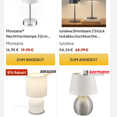
Monzana®
lundwa Dimmbare 2 Stück
Nachttischlampe 32cm
led akku tischleuchte
Stoffschirm E14 Grau Taupe
26CM, 5000mAh
Monzana
lundwa
Anthrazit Weiß
(Anthrazit)
16,95 €
19,95 €
54,24 €
64,99 €
Wohnzimmer Schlafzimmer
Lampe Leuchte Tischlampe
ZUM ANGEBOT
ZUM ANGEBOT
Nachttischleuchte
Tischleuchte
8% Rabatt