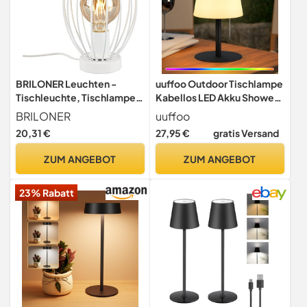
BRILONER Leuchten -
uuffoo Outdoor Tischlampe
Tischleuchte, Tischlampe,
Kabellos LED Akku Shower
Nachttischleuchte,
Lamp Waterproof
BRILONER
uuffoo
Nachttischlampe,
duschlampe Warmweiß &
20,31 €
27,95 €
gratis Versand
Schreibtischlampe, 1x E27,
RGB, USB-C Aufladbar, 8-
inkl. Kabelschalter, Weiß,
20h Betrieb für Camping
ZUM ANGEBOT
ZUM ANGEBOT
175x256mm (DxH), 7026-
Garten Balkon Terrasse
016
(Schwarz)
23% Rabatt