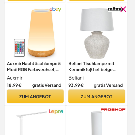
Tischleuchte, Bürolampe,
Leselampe, Leselicht,
Retro, 33x20 cm, Schwarz-
Gold
Auxmir Nachttischlampe 5
Beliani Tischlampe mit
Modi RGB Farbwechsel,
Keramikfuß hellbeige
Nachtlicht Kinder USB
Steinoptik 60 cm
Auxmir
Beliani
Aufladbar Fernbedienung,
Lampenschirm weiß Caine
18,99 €
gratis Versand
93,99 €
gratis Versand
LED Lampe Tischlampe
Kabellos Touch Dimmbar
ZUM ANGEBOT
ZUM ANGEBOT
mit Timing Funktion,
Stilllicht Baby für Deko
Schlafzimmer