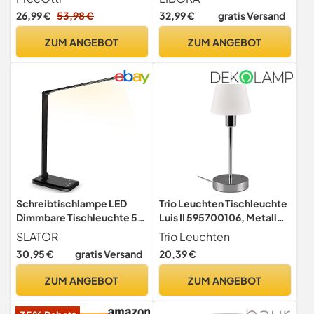
Ladefunktion
Fernbedienung, Dimmbar,
26,99 €
53,98 €
32,99 €
gratis Versand
Schwarz
ZUM ANGEBOT
ZUM ANGEBOT
Schreibtischlampe LED
Trio Leuchten Tischleuchte
Dimmbare Tischleuchte 5
Luis II 595700106, Metall
Farb und 10
Chrom, Glas weiß satiniert,
SLATOR
Trio Leuchten
Helligkeitsstufen
exkl. 1x E14, On/Off Touch
30,95 €
gratis Versand
20,39 €
Augenfreundliche
Tischlampe
ZUM ANGEBOT
ZUM ANGEBOT
Nachttischlampe USB-
Anschluss für Aufladung des