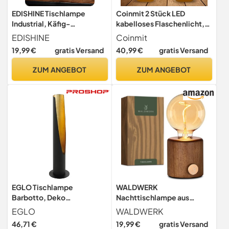
EDISHINE Tischlampe
Coinmit 2 Stück LED
Industrial, Käfig-
kabelloses Flaschenlicht,
Metallsockel, Beige &
5500mAh Akku
EDISHINE
Coinmit
Schwarz
Tischlampe, IP54
19,99 €
gratis Versand
40,99 €
gratis Versand
dimmbares flaschenlampe,
geeignet für innen/außen,
ZUM ANGEBOT
ZUM ANGEBOT
Restaurants und Bars,
rostrot...
EGLO Tischlampe
WALDWERK
Barbotto, Deko
Nachttischlampe aus
Tischleuchte Stablampe
Eichenholz und Metall -
EGLO
WALDWERK
Wohnzimmer
Dimmbare Tischlampe mit
46,71 €
19,99 €
gratis Versand
Akku - Lampe Kabellos -