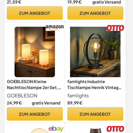
21,59 €
19,99 €
gratis Versand
Samt Beige/Goldfarbig,
exkl. 1x E14
ZUM ANGEBOT
ZUM ANGEBOT
GOEBLESON Kleine
famlights Industrie
Nachttischlampe 2er Set,
Tischlampe Henrik Vintage
Tischlampe mit
Look/Steampunk
GOEBLESON
famlights
Leinenschirm
Metallgestell Tischleuchte
24,99 €
gratis Versand
89,99 €
Tischlampe E27 / Metall
Wohnzimmerlampe
ZUM ANGEBOT
ZUM ANGEBOT
Nachttischlampe Vintage
Landhaus Industrial
Schlafzimmer Wohnzimmer