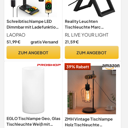
Schreibtischlampe LED
Reality Leuchten
Dimmbar mit Ladefunktion
Tischleuchte Marc
Uhr - Tischlampe Nachtlicht
R50721080, Metall
LAOPAO
RL LIVE YOUR LIGHT
mit 10W Kabellosem
schwarz, Holzgestell
51,99 €
gratis Versand
21,59 €
Ladegerät, USB-
schwarz, exkl. 1x E27
Ladeanschluss Klappbare
ZUM ANGEBOT
ZUM ANGEBOT
Schreibtisch Lampe, Touch
5-stufig Dimmbare
39% Rabatt
Beleuchtung, 3 Modi
EGLO Tischlampe Geo, Glas
ZMH Vintage Tischlampe
Tischleuchte Weiß mit
Holz Tischleuchte