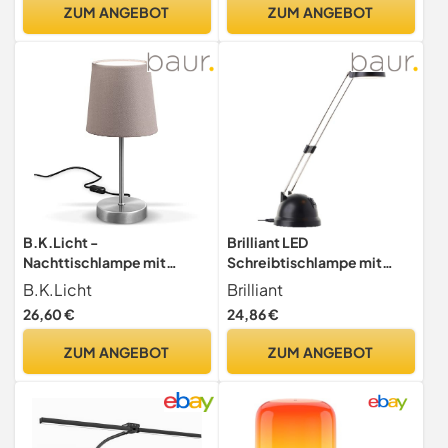
Dunkelgrau/Beige 230V
ZUM ANGEBOT
ZUM ANGEBOT
Keramik
B.K.Licht -
Brilliant LED
Nachttischlampe mit
Schreibtischlampe mit
Kabelschalter, E14 Fassung,
warmweißem Licht -
B.K.Licht
Brilliant
Lampenschirm aus Stoff,
schwenkbare Tischleuchte
26,60 €
24,86 €
Tischlampe, Lampe,
mit Kippschalter -
Schreibtischlampe,
Nachttischlampe in
ZUM ANGEBOT
ZUM ANGEBOT
Tischleuchte, Bürolampe,
schwarz mit 650 Lumen und
Leselampe, Leselicht,
2700 Kelvin - 45 cm Höhe -
30,8x10 cm, Taupe
Höhenverstellbar und
flexibel