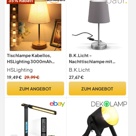
35% Rabatt
Smartphones Tischlampe
für Kinder
Tischlampe Kabellos,
B.K.Licht -
HSLighting 3000mAh
Nachttischlampe mit
Nachttischlampe Ohne
Kabelschalter, E14 Fassung,
HSLighting
B.K.Licht
Kabel Touch Dimmbar Akku
Lampenschirm aus Stoff,
19,49 €
29,99 €
27,67 €
Tischleuchte
Tischlampe, Lampe,
Nachttischlampe Tragbare
Schreibtischlampe,
ZUM ANGEBOT
ZUM ANGEBOT
Tischlampe Kabellos Für
Tischleuchte, Bürolampe,
Nachttisch Esszimmer
Leselampe, Leselicht,
Wohnzimmer
30,8x10 cm,Grau
Außenbereiche Balkon