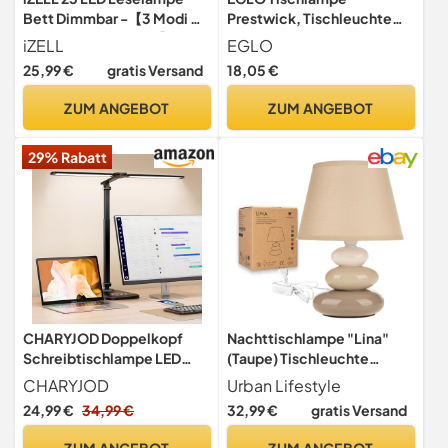
Bett Dimmbar -【3 Modi &
Prestwick, Tischleuchte
10 Helligkeitsstufen】
Industrial Vintage, Beton
iZELL
EGLO
Augenschutz Klemmlampe
25,99 €
gratis Versand
18,05 €
mit 40cm Flexiblem
Schwanenhal, Buchlampe,
ZUM ANGEBOT
ZUM ANGEBOT
Schreibtischlampe mit 10W
USB-Ladegerät
29% Rabatt
CHARYJOD Doppelkopf
Nachttischlampe "Lina"
Schreibtischlampe LED
(Taupe) Tischleuchte
Dimmbar, Dehnbare LED
Keramik Tischlampe mit
CHARYJOD
Urban Lifestyle
Schreibtischlampe,Schreib
Stoffschirm, LED geeignet,
24,99 €
34,99 €
32,99 €
gratis Versand
tisch Lampe hat 5-
E14 230V Keramik,
Farbtemperaturen und 10-
Tischlampe,
ZUM ANGEBOT
ZUM ANGEBOT