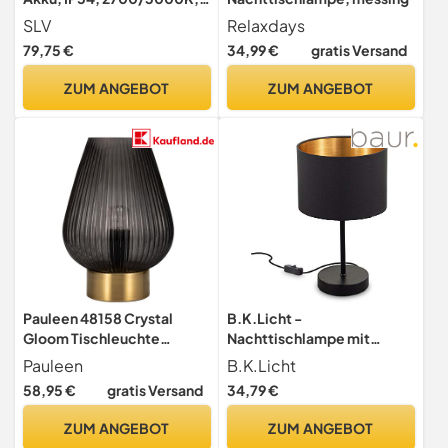
TOUCH, rost
SLV
Relaxdays
79,75 €
34,99 €
gratis Versand
ZUM ANGEBOT
ZUM ANGEBOT
Pauleen 48158 Crystal
B.K.Licht -
Gloom Tischleuchte
Nachttischlampe mit
Anthrazit Tischlampe
Kabelschalter,
Pauleen
B.K.Licht
Kristall-Look max40W E 27
Lampenschirm aus Stoff,
58,95 €
gratis Versand
34,79 €
Rauchglas/Messing 230V
Vintage, Tischlampe,
Glas, Smoke Glass
Lampe,
ZUM ANGEBOT
ZUM ANGEBOT
Schreibtischlampe,