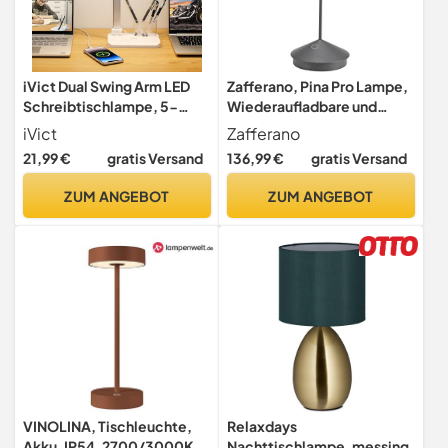
iVict Dual Swing Arm LED
Zafferano, Pina Pro Lampe,
Schreibtischlampe, 5-
Wiederaufladbare und
Modi Touch Control
Kabellose Tischlampe mit
iVict
Zafferano
Helligkeitsstufen
Touch Control, Geeignet für
21,99 €
gratis Versand
136,99 €
gratis Versand
Schreibtischlicht mit 45-
den Innen- und
Minuten Auto-Off Timer,
Außenbereich, Dimmer,
ZUM ANGEBOT
ZUM ANGEBOT
USB-Ladeanschluss,
2700 K, Höhe 29 cm,
Speicherfunktion,
Dunkelgrau
Schreibtischlampen für
Kinder
VINOLINA, Tischleuchte,
Relaxdays
Akku, IP54, 2700/3000K,
Nachttischlampe, messing