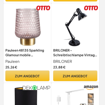
Robust und Sicher für
Weihnachten Nachttisch
Kinder
Schlafzimmer Wohnzimmer
Geschenk
Pauleen 48135 Sparkling
BRILONER -
Glamour mobile
Schreibtischlampe Vintage
Tischleuchte Glas
mit Kabelschalter,
Pauleen
BRILONER
Tischlampe Timerfunktion
schwenkbar, E14 Fassung,
25,26 €
23,88 €
6H Batterie Glaslampe ohne
max. 25 Watt, Tischlampe,
Kabel Grau Glas/Metall
Lampe, Nachttischlampe,
ZUM ANGEBOT
ZUM ANGEBOT
Tischleuchte, Deko,
Bürolampe, Leselampe
Bett, 53x15,5 cm, Schwarz