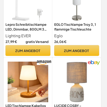
Lepro Schreibtischlampe
EGLO Tischlampe Troy 3, 1
LED, Dimmbar, 800LM 3
flammige Tischleuchte
Farben & 5
Lighting EVER
Eglo
Helligkeitsstufen
27,99 €
gratis Versand
26,06 €
ZUM ANGEBOT
ZUM ANGEBOT
LED Tischlampe Kabellos
LUCIDE COSBY -