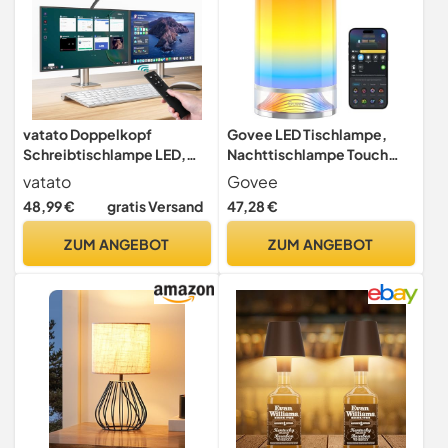
vatato Doppelkopf
Govee LED Tischlampe,
Schreibtischlampe LED,
Nachttischlampe Touch
Dimmbar 24W 80CM
Dimmbar RGBICWW, Alexa
vatato
Govee
Schreibtischlampe für
steuern
48,99 €
gratis Versand
47,28 €
Homeoffice, klemmbar
Augenschutz
ZUM ANGEBOT
ZUM ANGEBOT
Tageslichtlampe mit
Fernbedienungen, 5 Farb 5
Helligkeit Büro Tischlampe
(schwarz)