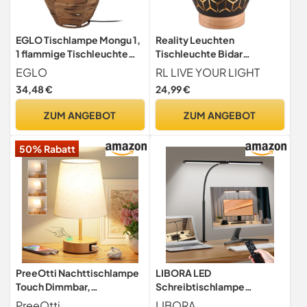
EGLO Tischlampe Mongu 1,
Reality Leuchten
1 flammige Tischleuchte
Tischleuchte Bidar
Vintage, Afrikanisch, Boho
R51571080, Metall Schwarz
EGLO
RL LIVE YOUR LIGHT
matt, Holz naturbelassen,
34,48 €
24,99 €
exkl. 1x E27
ZUM ANGEBOT
ZUM ANGEBOT
50% Rabatt
PreeOtti Nachttischlampe
LIBORA LED
Touch Dimmbar,
Schreibtischlampe
Tischlampe mit USB A+C-
Klemmbar mit
PreeOtti
LIBORA