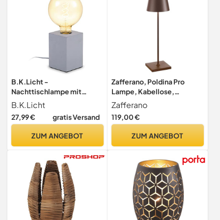
B.K.Licht -
Zafferano, Poldina Pro
Nachttischlampe mit
Lampe, Kabellose,
Kabelschalter, E27 Fassung,
Wiederaufladbare
B.K.Licht
Zafferano
Vintage, Tischlampe,
Tischlampe mit Touch
27,99 €
gratis Versand
119,00 €
Lampe,
Control, Auch für den
Schreibtischlampe,
Außenbereich Geeignet,
ZUM ANGEBOT
ZUM ANGEBOT
Tischleuchte, Bürolampe,
Dimmer, 2200-3000 K,
Leselampe, Leselicht,
Höhe 38 cm, Farbe Corten
Retro, 9x9x13 cm, Grau