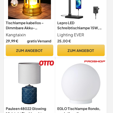
Tischlampe kabellos –
Lepro LED
Dimmbare Akku-
Schreibtischlampe 15W,
Tischlampe 2000mAh mit
655LM, 3 Farbmodi & 5
Kangtaixin
Lighting EVER
Touchsteuerung, 3
Helligkeitsstufen
29,99 €
gratis Versand
25,00 €
Lichtfarben, USB-C,
Aluminium, LED Tischlampe
ZUM ANGEBOT
ZUM ANGEBOT
für Innen & Außen, Terrasse,
Restaurant, Schlafzimmer,
Gold 1er Set
Pauleen 48022 Glowing
EGLO Tischlampe Rondo,