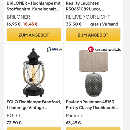
BRILONER - Tischlampe mit
Reality Leuchten
Stoffschirm, Kabelschalter,
R50631089 Luxor,
Keramikfuß, Lampe,
Tischleuchte, Keramik, E27,
BRILONER
RL LIVE YOUR LIGHT
Nachttischlampe,
Silber, 24 x 24 x 35 cm
16,95 €
18,45 €
35,30 €
gratis Versand
Tischleuchte, Dekolampe
Flur, Bürolampe,
ZUM ANGEBOT
ZUM ANGEBOT
Leselampe, Wohnzimmer,
Schlafzimmer, 15x28 cm
(DxH), Weiß
EGLO Tischlampe Bradford,
Pauleen Paulmann 48153
1 flammige Vintage
Pretty Classy Tischleuchte
Tischleuchte, Laterne
Keramik Tischlampe mit
EGLO
Pauleen
Stoffschirm hell Beige
72,90 €
63,49 €
max60W E27