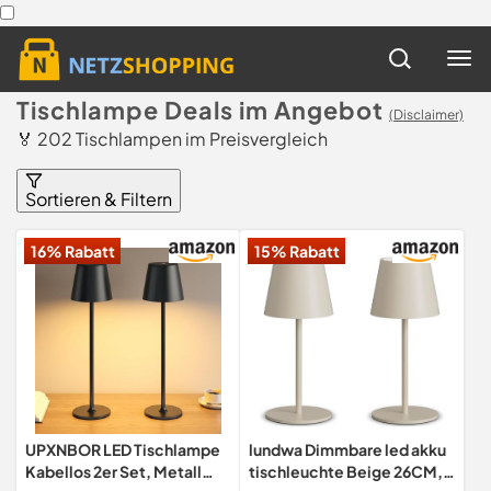
Tischlampe Deals im Angebot
(Disclaimer)
🏅 202 Tischlampen im Preisvergleich
Sortieren & Filtern
16% Rabatt
15% Rabatt
UPXNBOR LED Tischlampe
lundwa Dimmbare led akku
Kabellos 2er Set, Metall
tischleuchte Beige 26CM,