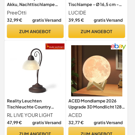
Akku, Nachttischlampe
Tischlampe - Ø 16,5 cm -
Touch, mit Stufenlos
1xE14 - Grau
PreeOtti
LUCIDE
Dimmbar
32,99 €
gratis Versand
39,95 €
gratis Versand
ZUM ANGEBOT
ZUM ANGEBOT
Reality Leuchten
ACED Mondlampe 2026
Tischleuchte Country
Upgrade 3D Mondlicht 128
R5031-24, Metall
Farben, 15 CM
RL LIVE YOUR LIGHT
ACED
rostfarbig, Schirm Glas
47,99 €
gratis Versand
32,77 €
gratis Versand
alabasterfarbig weiß, exkl.
1x E14, 15,5 x 15,5 x 40 cm
ZUM ANGEBOT
ZUM ANGEBOT