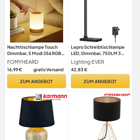
Nachttischlampe Touch
Lepro Schreibtischlampe
Dimmbar, 5 Modi 256 RGB
LED, Dimmbar, 750LM 3
Farbwechsel & Warmweiß
Farben & 5
FOMYHEARD
Lighting EVER
LED Nachtlicht Kinder
Helligkeitsstufen
16,99 €
gratis Versand
42,83 €
Baby,Touch Lampe Akku
USB Aufladbar Stilllicht
ZUM ANGEBOT
ZUM ANGEBOT
Night Light mit
Timing,Tischlampe
Kabellos für Schlafzimmer