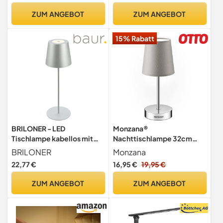
Tischleuchte - Tischlampe
ZUM ANGEBOT
ZUM ANGEBOT
Kabellos - Nachtlicht aus
Holz
15% Rabatt
BRILONER - LED
Monzana®
Tischlampe kabellos mit
Nachttischlampe 32cm
Touch, dimmbar in Stufen,
Stoffschirm E14 Grau Taupe
BRILONER
Monzana
höhenverstellbar,
Anthrazit Weiß
22,77 €
16,95 €
19,95 €
Nachttischlampe,
Wohnzimmer Schlafzimmer
Leselampe, LED lampe,
Lampe Leuchte Tischlampe
ZUM ANGEBOT
ZUM ANGEBOT
Campinglampe,
Nachttischleuchte
Tischleuchte, Akku Lampe,
Tischleuchte
Outdoor, 36x10,5 cm,
Silberfarbig