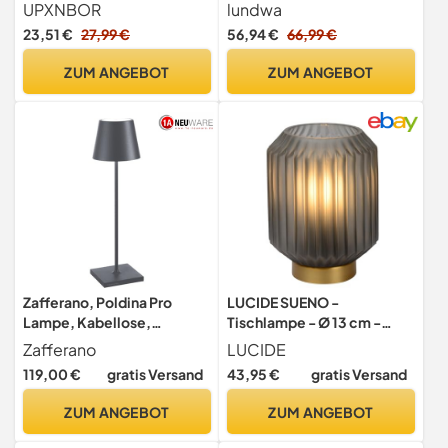
Tischlampe Outdoor &
5000mAh(5V 2A) (2 Stück)
UPXNBOR
lundwa
Indoor
23,51 €
27,99 €
56,94 €
66,99 €
ZUM ANGEBOT
ZUM ANGEBOT
Zafferano, Poldina Pro
LUCIDE SUENO -
Lampe, Kabellose,
Tischlampe - Ø 13 cm -
Wiederaufladbare
1xE14 - Grau
Zafferano
LUCIDE
Tischlampe mit Touch
119,00 €
gratis Versand
43,95 €
gratis Versand
Control, Auch für den
Außenbereich Geeignet,
ZUM ANGEBOT
ZUM ANGEBOT
Dimmer, 2200-3000 K,
Höhe 38 cm, Farbe