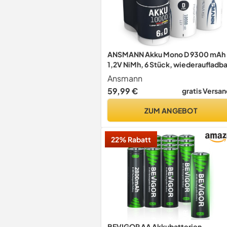
ANSMANN Akku Mono D 9300 mAh
1,2V NiMh, 6 Stück, wiederaufladba
ideal für Spielzeug, Modellbau,
Ansmann
Taschenlampe, Radio
59,99 €
gratis Versan
ZUM ANGEBOT
22% Rabatt