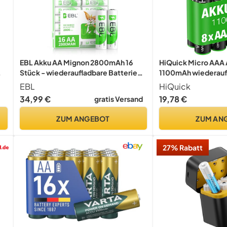
EBL Akku AA Mignon 2800mAh 16
HiQuick Micro AAA
Stück - wiederaufladbare Batterien
1100mAh wiederaufl
AA, hohe Ladezyklen, geringe
geringe Selbstentla
EBL
HiQuick
Selbstentladung, inkl. Akkubox
8 x Micro AAA
34,99 €
19,78 €
gratis Versand
ZUM ANGEBOT
ZUM AN
27% Rabatt