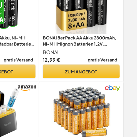
 Akku, NI-MH
BONAI 8er Pack AA Akku 2800mAh,
adbar Batterien,
NI-MH Mignon Batterien 1,2V,
dung 1.2V Akku,
Vielseitige Haushaltsbatterien mit
BONAI
Hoher Kapazität, Aufladbare Mignon
12,99 €
gratis Versand
gratis Versand
Akkus für Spielzeug &
Taschenlampen
GEBOT
ZUM ANGEBOT