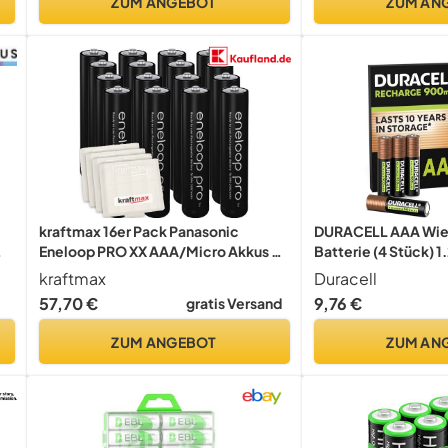
ZUM ANGEBOT
ZUM AN
kraftmax 16er Pack Panasonic
DURACELL AAA Wie
Eneloop PRO XX AAA/Micro Akkus -
Batterie (4 Stück) 
Neueste Generation - 950 mAh
NiMH
kraftmax
Duracell
Hochleistungs Akku Batterien
57,70 €
9,76 €
gratis Versand
Akkubox V5
ZUM ANGEBOT
ZUM AN