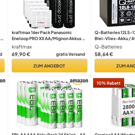
kraftmax 16er Pack Panasonic
Q-Batteries 12LS-12
r,
Eneloop PRO XX AA/Mignon Akkus -
Blei-Vlies-Akku / 
Neueste Generation - 2550 mAh
kraftmax
Q-Batteries
Hochleistungs Akku Batterien
69,90 €
58,64 €
d
gratis Versand
Akkubox V5
ZUM ANGEBOT
ZUM AN
10% Rabatt
EBL AA AAA Akku Pack 24 Stück - AA
Granicell AA Wiede