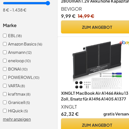
2800mAh 1.2V Akku hohe Kapazitä
AA NiMH wiederaufladbare
BEVIGOR
8 €
-
1.438 €
Batterien, 8 Stück, vorgeladen
9,99 €
14,99 €
Marke
ZUM ANGEBOT
EBL
(18)
Amazon Basics
(16)
Ansmann
(12)
eneloop
(10)
BONAI
(10)
POWEROWL
(10)
VARTA
(8)
XINGLT MacBook Air A1466 Akku 13
kraftmax
(8)
Zoll, Ersatz für A1496 A1405 A1377
Granicell
(5)
XINGLT
HiQuick
(5)
62,32 €
gratis Versan
mehr anzeigen
ZUM ANGEBOT