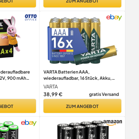
GEBOT
ZUM ANGEBOT
deraufladbare
VARTA Batterien AAA,
1.2V, 900 mAh
wiederaufladbar, 16 Stück, Akku,
Power on Demand, 1000 mAh Ni-MH,
VARTA
vorgeladen, sofort einsatzbereit
38,99 €
gratis Versand
[Exklusiv bei Amazon]
GEBOT
ZUM ANGEBOT