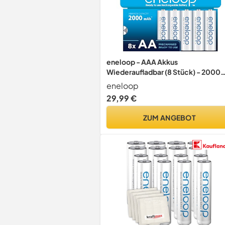
eneloop - AAA Akkus
Wiederaufladbar (8 Stück) - 2000
mAh NiMH Batterien
eneloop
29,99 €
ZUM ANGEBOT