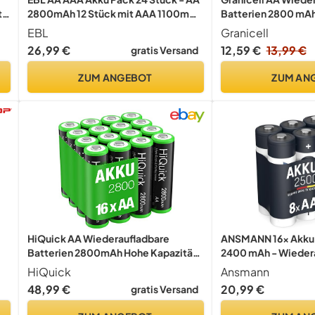
2800mAh 12 Stück mit AAA 1100mAh
Batterien 2800 mAh
t
12 Stück, 1,2V NI-MH
1500 Zyklen, 1.2V N
EBL
Granicell
wiederaufladbare Batterien
Discharge AA Batter
26,99 €
12,59 €
13,99 €
gratis Versand
Sek
ZUM ANGEBOT
ZUM AN
HiQuick AA Wiederaufladbare
ANSMANN 16x Akku
Batterien 2800mAh Hohe Kapazität
2400 mAh - Wieder
g,
16er Pack
Batterien LR06
HiQuick
Ansmann
48,99 €
20,99 €
gratis Versand