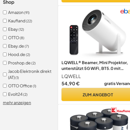
Shop
Amazon
(91)
Kaufland
(22)
Ebay
(12)
OTTO
(8)
Ebay.de
(7)
Hood.de
(2)
LQWELL® Beamer, Mini Projektor,
Proshop.de
(2)
unterstützt 5G WiFi, BT5.0 mit
Jacob Elektronik direkt
Android OS, Auto Trapezkorrektur,
LQWELL
(AT)
(1)
220-Grad-Winkel, 130-Zoll-Displ
54,90 €
gratis Versan
OTTO Office
für Phone/PC/Xbox, 4K Heimkino,
(1)
hdmi, 2025 Upgrade
Evolt24
ZUM ANGEBOT
(2)
mehr anzeigen