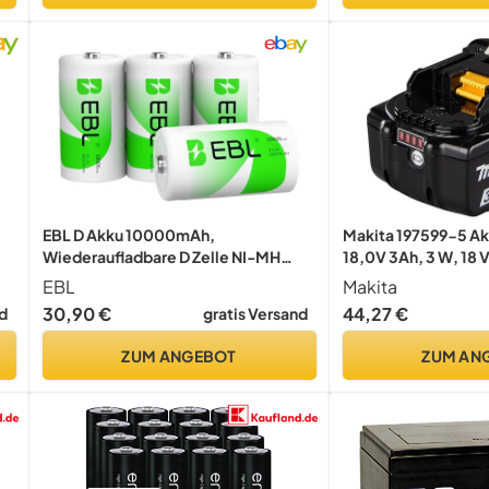
EBL D Akku 10000mAh,
Makita 197599-5 A
Wiederaufladbare D Zelle NI-MH
18,0V 3Ah, 3 W, 18 V
Batterie 4 Stück mit
EBL
Makita
ay
Aufbewahrungsbox, Mono D Akku
30,90 €
44,27 €
d
gratis Versand
ZUM ANGEBOT
ZUM AN