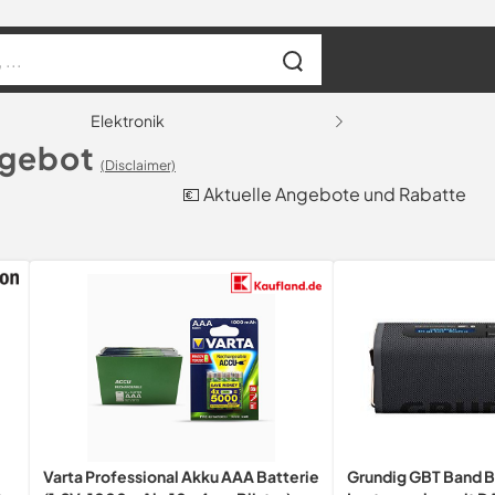
Elektronik
ngebot
(Disclaimer)
💶 Aktuelle Angebote und Rabatte
Varta Professional Akku AAA Batterie
Grundig GBT Band B