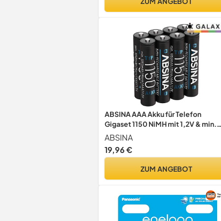
ZUM ANGEBOT
ABSINA AAA Akku für Telefon
Gigaset 1150 NiMH mit 1,2V & min.
1050 mAh
ABSINA
19,96 €
ZUM ANGEBOT