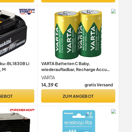
kku-BL1830B Li
VARTA Batterien C Baby,
, M
wiederaufladbar, Recharge Accu
Power, Akku, 3000 mAh Ni-MH,
VARTA
ohne Memory Effekt, vorgeladen,
14,39 €
gratis Versand
sofort einsatzbereit, 2 Stück
GEBOT
ZUM ANGEBOT