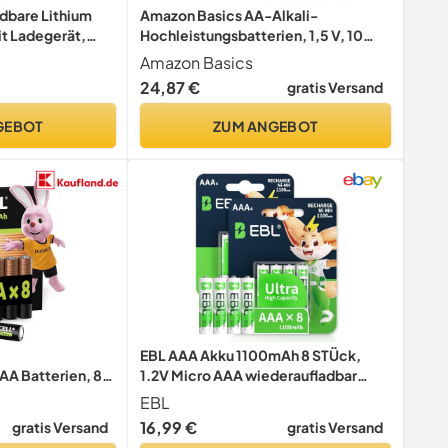
dbare Lithium
Amazon Basics AA-Alkali-
t Ladegerät,
Hochleistungsbatterien, 1,5 V, 10
zität 1.5V AA
Jahre lagerfähig, 36 Stück
Amazon Basics
24,87 €
gratis Versand
GEBOT
ZUM ANGEBOT
EBL AAA Akku 1100mAh 8 STÜck,
AA Batterien, 8
1.2V Micro AAA wiederaufladbar
00 Aufladungen,
Batterien
EBL
er, vorgeladen
16,99 €
gratis Versand
gratis Versand