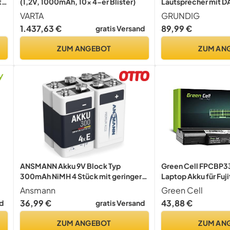
t
(1,2V, 1000mAh, 10x 4-er Blister)
Lautsprecher mit D
Radio, 30 Meter Re
VARTA
GRUNDIG
als 8 Std. Spielzeit,
1.437,63 €
89,99 €
gratis Versand
2000 mAh, Bluetoot
ZUM ANGEBOT
ZUM AN
ANSMANN Akku 9V Block Typ
Green Cell FPCBP
300mAh NiMH 4 Stück mit geringer
Laptop Akku für Fuj
Selbstentladung - Wiederaufladbare
A532 AH532 A512 A
Ansmann
Green Cell
Batterien maxE mit hoher Kapazität -
36,99 €
43,88 €
d
gratis Versand
9 Volt Batterie für Messgerät
Multimeter Spielzeug
ZUM ANGEBOT
ZUM AN
Fernbedienung