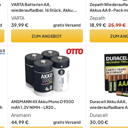
p
VARTA Batterien AA,
Zepath Wiederaufla
wiederaufladbar, 16 Stück, Akku,
Akkus AA 8-Pack mi
Power on Demand, 2100 mAh Ni-MH,
3000mWh Hohe Kapa
VARTA
Zepath
vorgeladen, sofort einsatzbereit
Batterien
39,99 €
18,99 €
25,99 €
d
gratis Versand
[Exklusiv bei Amazon]
ZUM ANGEBOT
ZUM AN
ANSMANN 4X Akku Mono D 9300
Duracell Akku AAA,
Ah
mAh 1,2V NiMH - LR20
wiederaufladbare A
Wiederaufladbar
Stück, 750mAh, 10
Ansmann
Duracell
langanhaltende Pow
44,99 €
30,00 €
gratis Versand