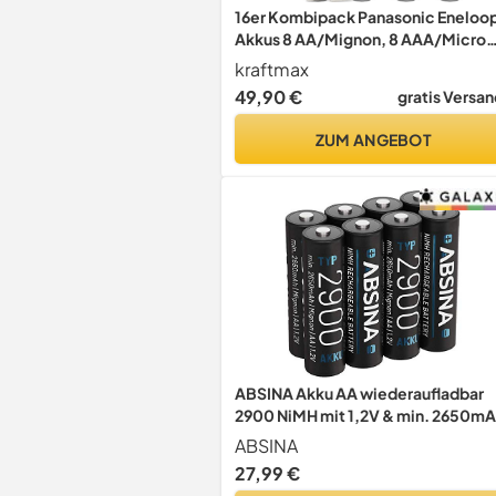
16er Kombipack Panasonic Eneloo
Akkus 8 AA/Mignon, 8 AAA/Micro
Hochleistungs Akku Batterien in
kraftmax
Kraftmax Akkuboxen V5
49,90 €
gratis Versan
ZUM ANGEBOT
ABSINA Akku AA wiederaufladbar
2900 NiMH mit 1,2V & min. 2650m
ABSINA
27,99 €