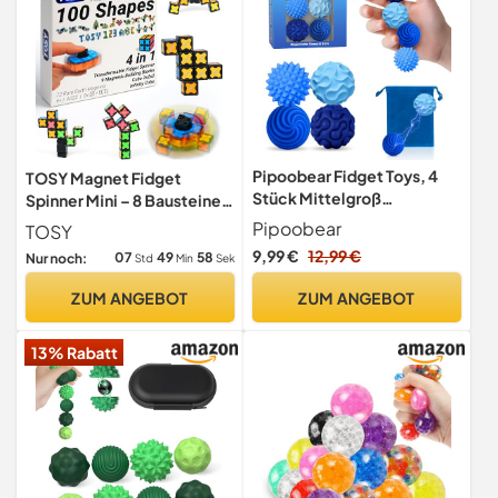
Pipoobear Fidget Toys, 4
TOSY Magnet Fidget
Stück Mittelgroß
Spinner Mini – 8 Bausteine,
Magnetische Fidget Bälle -
3-in-1: verwandelbarer
Pipoobear
TOSY
Blau
Fidget-Spinner, Infinity-
9,99 €
12,99 €
07
49
56
Nur noch:
Std
Min
Sek
Würfel, 2x2 Puzzlewürfel,
Anti-Stress, STEM-
ZUM ANGEBOT
ZUM ANGEBOT
Sensorik-Magnetspielzeug
13% Rabatt