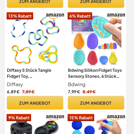
ZUM ANGEBOT
ZUM ANGEBOT
Panikattacken, Für Kinder
Nervosität,
Und Erwachsene Stress,
Konzentrationshilfe
13% Rabatt
6% Rabatt
Angst (Blau)
Diffaxy 5 Stück Tangle
Bdwing Silikon Fidget Toys
Fidget Toy,
Sensory Stones, 6 Stück
Zappelspielzeug gegen
Sensorik Spielzeug Anti
Diffaxy
Bdwing
Angst, Tangle Fidget Toy
Stress Spielzeug, Worry
6,89 €
7,89 €
7,99 €
8,49 €
Abnehmbares Spleißen für
Stone Stressabbau Reliever
Kinder und Erwachsene,
Geschenk für Kinder und
ZUM ANGEBOT
ZUM ANGEBOT
Stressabbau-Silent-
Erwachsene, ADHS &
Spielzeug
Autismus Sensory Toys
9% Rabatt
15% Rabatt