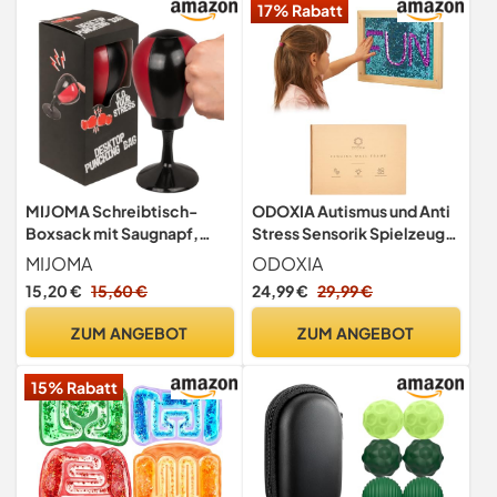
17% Rabatt
MIJOMA Schreibtisch-
ODOXIA Autismus und Anti
Boxsack mit Saugnapf,
Stress Sensorik Spielzeug
Anti-Stress Punching Ball
für Kinder mit Autismus und
MIJOMA
ODOXIA
rot
ADHS – das Sequin Fabric
15,20 €
15,60 €
24,99 €
29,99 €
Sensory Board mit
umklappbaren Pailletten für
ZUM ANGEBOT
ZUM ANGEBOT
Autisten | Sensory Wall
Matte aus Pailettenstoff
15% Rabatt