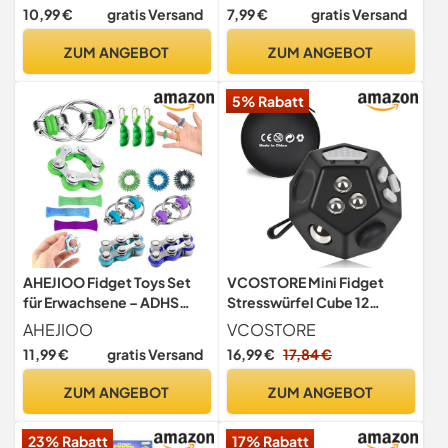
Anti-Stress
Scherz-Medikament | Büro
10,99 €
gratis Versand
7,99 €
gratis Versand
Geschenk für Kollegen
Kollegin Chef | Anti Stress |
ZUM ANGEBOT
ZUM ANGEBOT
Abschied | Büro Uni
Studium
5% Rabatt
AHEJIOO Fidget Toys Set
VCOSTORE Mini Fidget
für Erwachsene – ADHS
Stresswürfel Cube 12
Spielzeug, Anti-Stress
Seiten, Angst Entlastung,
AHEJIOO
VCOSTORE
Gadget, 15 Stück Anti-
Tragbares Anti Stress
11,99 €
gratis Versand
16,99 €
17,84 €
Stress Spielzeug für
Spielzeug für Kinder und
Konzentration,
Erwachsene mit ADHS ADD
ZUM ANGEBOT
ZUM ANGEBOT
Entspannung und Spaß für
OCD Autismus, Schwarz
Kinder und Erwachsene
23% Rabatt
17% Rabatt