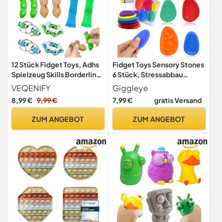
12 Stück Fidget Toys, Adhs
Fidget Toys Sensory Stones
Spielzeug Skills Borderline
6 Stück, Stressabbau
Fingerspielzeug
Sensorik Spielzeug Anti
VEQENIFY
Giggleye
Stress Spielzeug, Sensory
8,99 €
9,99 €
7,99 €
gratis Versand
Toys Für Stress, Angst, Adhs
& Autismus
ZUM ANGEBOT
ZUM ANGEBOT