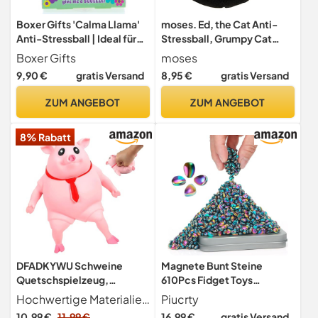
Boxer Gifts 'Calma Llama'
moses. Ed, the Cat Anti-
Anti-Stressball | Ideal für
Stressball, Grumpy Cat
Stressabbau &
Knautschball für
Boxer Gifts
moses
Angstlinderung Lama-
Stressabbau, Plüschkugel
9,90 €
gratis Versand
8,95 €
gratis Versand
Liebhaber, Kinder &
zum Entspannen und
Erwachsene | Stressball
Abreagieren, In schwarzer
ZUM ANGEBOT
ZUM ANGEBOT
Erwachsene & Kinder
frecher Katzenoptik
8% Rabatt
DFADKYWU Schweine
Magnete Bunt Steine
Quetschspielzeug,
610Pcs Fidget Toys
Unbreakable Pig, Anti
Geschenk Teenager
Hochwertige Materialien Schweine-Quetschspielzeug besteht aus umweltfreundlichem Gummimaterial, ungiftig und geschmacksneutral, 100 % sicher für Kinder.
Piucrty
Stress Schwein, Kreatives
Magnetsteine Spiel Anti
10,99 €
11,99 €
16,99 €
gratis Versand