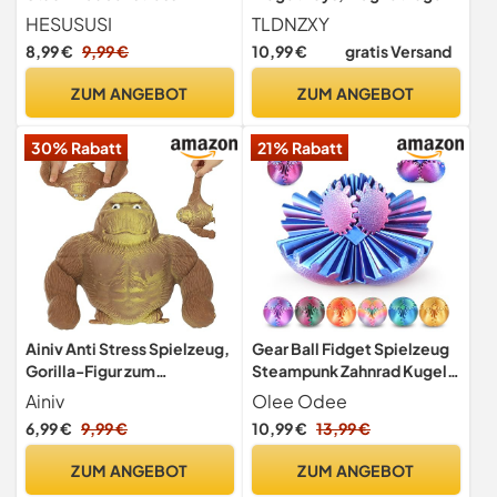
Squishy Stressbälle Kleines
Anti Stress Bälle
HESUSUSI
TLDNZXY
Perlen Quetschball Anti
8,99 €
9,99 €
10,99 €
gratis Versand
Stressabbau Spielzeug
Bälle für Kneten, Drücken,
ZUM ANGEBOT
ZUM ANGEBOT
Entspannen, Linderung von
Angst
30% Rabatt
21% Rabatt
Ainiv Anti Stress Spielzeug,
Gear Ball Fidget Spielzeug
Gorilla-Figur zum
Steampunk Zahnrad Kugel
Stressabbau, Latex Monkey
Stressabbau Sensorisches
Ainiv
Olee Odee
Gorilla Toys, Sensory Relief
Spielzeug autistische
6,99 €
9,99 €
10,99 €
13,99 €
Fidget Toy, Weiches
Kinder Erwachsene 3D
Squeeze-Spielzeug,
Gedruckt Lustiges
ZUM ANGEBOT
ZUM ANGEBOT
Geeignet für Freizeit,
Geburtstagsgeschenk