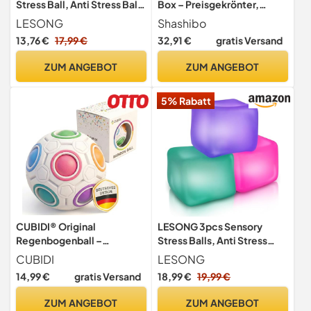
Stress Ball, Anti Stress Ball
Box – Preisgekrönter,
Squishy Ball Farbwechsel
patentierter Zappelwürfel
LESONG
Shashibo
mit 36 Seltenerdmagneten
13,76 €
17,99 €
32,91 €
gratis Versand
– lässt Sich in über 100
Formen verwandeln (Blue
ZUM ANGEBOT
ZUM ANGEBOT
Planet)
5% Rabatt
CUBIDI® Original
LESONG 3pcs Sensory
Regenbogenball –
Stress Balls, Anti Stress
Geschicklichkeitsspiel &
Bälle für Kinder Erwachsene
CUBIDI
LESONG
Fidget Toy für Kinder und
14,99 €
gratis Versand
18,99 €
19,99 €
Erwachsene – 3D
Kugellabyrinth Brainteaser,
ZUM ANGEBOT
ZUM ANGEBOT
Anti Stress Spielzeug ab 4