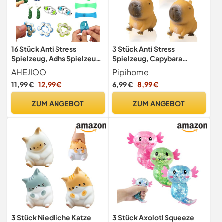
16 Stück Anti Stress
3 Stück Anti Stress
Spielzeug, Adhs Spielzeug
Spielzeug, Capybara
Set für Erwachsene, Fidget
Antistressball Kinder,
AHEJIOO
Pipihome
Toys zur Beruhigung und
Squishy Squeeze Spielzeug
11,99 €
12,99 €
6,99 €
8,99 €
Konzentration, Fidget Toys
Squeeze Toys, Capybara
Erleichterung Angstlust,
Antistress Stressbälle
ZUM ANGEBOT
ZUM ANGEBOT
Ideal für Reisen, Schule und
Geschenke für Erwachsene
Zuhause
und Kinder
3 Stück Niedliche Katze
3 Stück Axolotl Squeeze