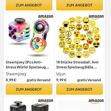
ZUM ANGEBOT
ZUM ANGEBOT
Steemjoey 2Pcs Anti-
18 Stücke Stressball, Anti
Stress Würfel Spielzeug,
Stress Spielzeug Bälle,
Fidget Toy Cube Pad
Antistressbälle für Kinder
Steemjoey
lzijun
Controller
Erwachsene Mitgebsel
8,99 €
gratis Versand
9,99 €
gratis Versand
Gastgeschenke
Kindergeburtstag
ZUM ANGEBOT
ZUM ANGEBOT
Weihnachten