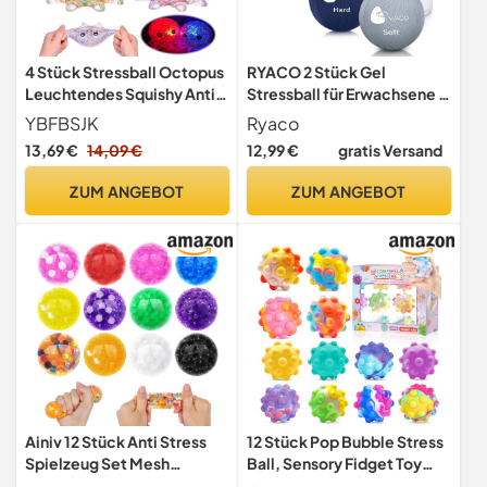
4 Stück Stressball Octopus
RYACO 2 Stück Gel
Leuchtendes Squishy Anti
Stressball für Erwachsene -
Stress Bälle für Kinder &
Antistressball Mit
YBFBSJK
Ryaco
Erwachsene Anti Stress
verschiedenen Stärken und
13,69 €
14,09 €
12,99 €
gratis Versand
Squeeze Ball Fidget
Größen - Anti Stress Bälle
toysFidget Toy zur
für Konzentration -
ZUM ANGEBOT
ZUM ANGEBOT
Entspannung, ADHS &
Motivierendes Knetball
Weihnachts-Partytüten
Spielzeug - Wutball
Füllstoff
Ainiv 12 Stück Anti Stress
12 Stück Pop Bubble Stress
Spielzeug Set Mesh
Ball, Sensory Fidget Toy
Stressbälle Squishy Balls
Relief Angst Autismus