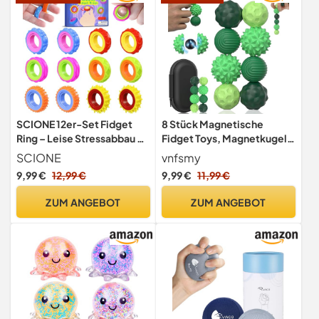
SCIONE 12er-Set Fidget
8 Stück Magnetische
Ring – Leise Stressabbau &
Fidget Toys, Magnetkugeln
Konzentration Fidget Toys
Stressball Sensorik
SCIONE
vnfsmy
für Kinder Erwachsene –
Spielzeug
9,99 €
12,99 €
9,99 €
11,99 €
Entspannungsspielzeug bei
Autismus und Ängsten –
ZUM ANGEBOT
ZUM ANGEBOT
Anti Stress Ring für Schule,
Büro, Reisen, Zuhause