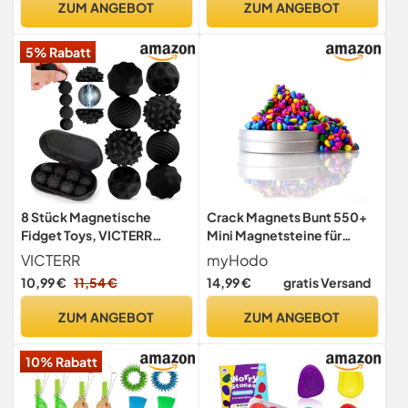
ZUM ANGEBOT
ZUM ANGEBOT
Dekompression Spielzeug
Dekompressions Pig
Schlüsselanhänger Für
Antistressball
5% Rabatt
Erwachsene Und Kinder
8 Stück Magnetische
Crack Magnets Bunt 550+
Fidget Toys, VICTERR
Mini Magnetsteine für
Magnetische Sensorik
Fidget, ASMR & Kreativität
VICTERR
myHodo
Bälle, Anti-Stress
10,99 €
11,54 €
14,99 €
gratis Versand
Spielzeug aus Silikon,
Fidget Bälle Magnetspiele
ZUM ANGEBOT
ZUM ANGEBOT
Anti-Stress Spielzeug für
Erwachsene Kinder
10% Rabatt
Stressabbau Schwarz