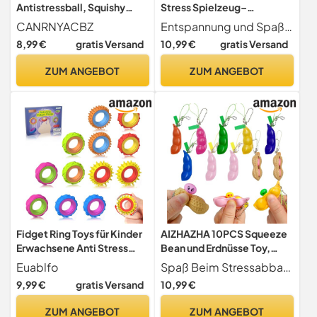
Antistressball, Squishy
Stress Spielzeug–
Katze Squeeze Toy,
Stressabbau & Entspannung
CANRNYACBZ
Entspannung und Spaß in Einem Entdecken Sie unser entzückendes 3er Set Axolotl Squeeze Stress Spielzeug die perfekte Lösung für Stressabbau und sensorische Erlebnisse! Mit einer Auswahl von drei niedlichen Farben (Grün, Blau, Pink) bringen diese Squishy Toys nicht nur Spaß und einer Größe von 10 cm kommen. sondern auch eine wohltuende Entspannung für Kinder und Erwachsene.
Stressball Kinder
8,99 €
gratis Versand
10,99 €
gratis Versand
Erwachsene, Kawaii
Quetschspielzeug,
ZUM ANGEBOT
ZUM ANGEBOT
Langsam Steigende
Antistress Spielzeug Für
Mädchen Jungen Zum
Entspannen
Fidget Ring Toys für Kinder
AIZHAZHA 10PCS Squeeze
Erwachsene Anti Stress
Bean und Erdnüsse Toy,
Ring Autismus Spielzeug
Fidget Toy Bohne, Anti
Euablfo
Spaß Beim Stressabbau Diese Squeeze Bean und Erdnüsse Toy sind ein schneller Weg, Stress abzubauen und daher eine tolle Wahl für Erwachsene. Entspannen Sie sich und genießen Sie den Spaß beim Drücken!
Konzentrationshilfe für
Stress Spielzeug Erbsen
9,99 €
gratis Versand
10,99 €
Kinder 3 Jahreälter Schule
Erdnuss Anhänger für Anti-
Fidget Toys Adhs Stress
Angst, Squishy Bean Toys
ZUM ANGEBOT
ZUM ANGEBOT