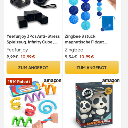
Yeefunjoy 3Pcs Anti-Stress
Zingbee 8 stück
Spielzeug, Infinity Cube,
magnetische Fidget
Fidget Pad Controller
Toys,Silikon Magnetkugeln
Yeefunjoy
Zingbee
Anti-Stress
9,99 €
10,99 €
9,34 €
10,99 €
ZUM ANGEBOT
ZUM ANGEBOT
15% Rabatt