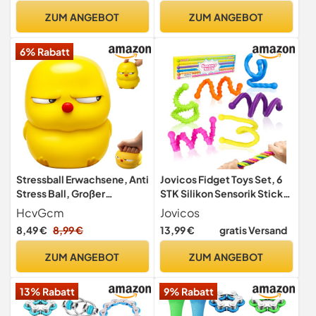
Schule, unterwegs oder zu
ZUM ANGEBOT
ZUM ANGEBOT
Hause 3 cm
6% Rabatt
Stressball Erwachsene, Anti
Jovicos Fidget Toys Set, 6
Stress Ball, Großer
STK Silikon Sensorik Stick
Knautschball Für Kinder Und
Anti Stress Spielzeug
HcvGcm
Jovicos
Erwachsene, Langsam
8,49 €
8,99 €
13,99 €
gratis Versand
Zurückfedernd,
Knautschball Kinder 11x13
ZUM ANGEBOT
ZUM ANGEBOT
cm, Ideal Für Büro, Schule
Und Reise
13% Rabatt
9% Rabatt