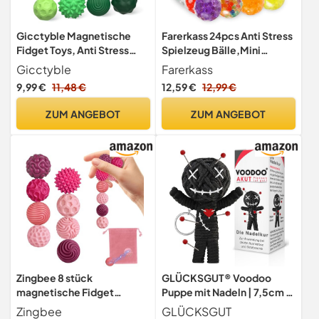
Gicctyble Magnetische
Farerkass 24pcs Anti Stress
Fidget Toys, Anti Stress
Spielzeug Bälle,Mini
Spielzeug mit Silikonhülle,
Stressbälle
Gicctyble
Farerkass
Magnetkugeln Stressball
9,99 €
11,48 €
12,59 €
12,99 €
Silikon Sensorik Spielzeug,
Anti Stress Ball für Kinder
ZUM ANGEBOT
ZUM ANGEBOT
und Erwachsene (Grün)
Zingbee 8 stück
GLÜCKSGUT® Voodoo
magnetische Fidget
Puppe mit Nadeln | 7,5cm |
Toys,Silikon Magnetkugeln
Geschenkbox & Anleitung |
Zingbee
GLÜCKSGUT