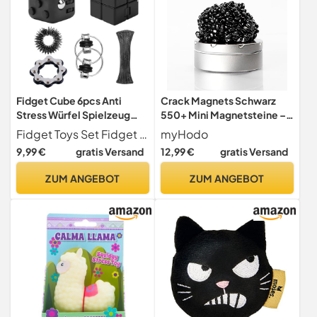
Fidget Cube 6pcs Anti
Crack Magnets Schwarz
Stress Würfel Spielzeug
550+ Mini Magnetsteine –
Fidget Toys Fidget Würfel
Fidget fürs Büro & ASMR
Fidget Toys Set Fidget toys erwachsene Set beinhaltet 1*fidget cube, 1* Infinity Cube, 1* Zugnetz, 1* Stressabbaukette, 1*Fingermassagegerät , 1*Fahrradkette . 6 verschiedene anti stress würfel sorgen für ein angenehmes Gefühl und vermeiden ästhetische Ermüdung. Sie können Ihren Lieblings anti stress spielzeug auswählen, der Ihnen beim Entspannen, Konzentrieren und für gute Laune hilft!
myHodo
Anti Stress Spielzeug
9,99 €
gratis Versand
12,99 €
gratis Versand
Infinity Cube Für Kinder Und
Erwachsene Stressaubbau
ZUM ANGEBOT
ZUM ANGEBOT
Bei Nervösität