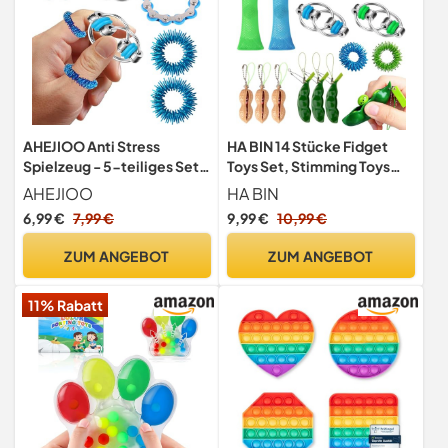
AHEJIOO Anti Stress
HA BIN 14 Stücke Fidget
Spielzeug - 5-teiliges Set
Toys Set, Stimming Toys
für Kinder und Erwachsene,
Autism, Anti Stress
AHEJIOO
HA BIN
Fidget Toys für
Spielzeug Set, für
6,99 €
7,99 €
9,99 €
10,99 €
Konzentration und
Erwachsene und Kinder,
Entspannung, Blau
Zappelspielzeug, Spinner,
ZUM ANGEBOT
ZUM ANGEBOT
Stressabbau-Spielzeug
11% Rabatt