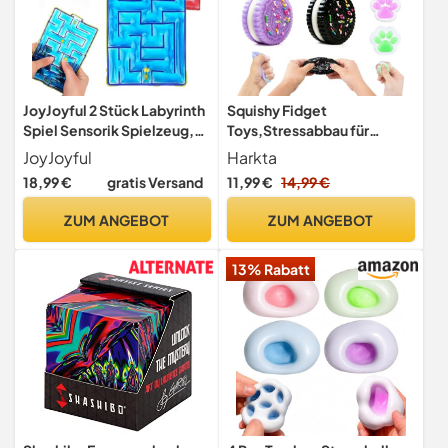
JoyJoyful 2 Stück Labyrinth
Squishy Fidget
Spiel Sensorik Spielzeug,
Toys,Stressabbau für
GelgefüLlte Anti Stress
Kinder&Erwachsene,Mädc
JoyJoyful
Harkta
Autismus Spielzeug für
hen Sachen
18,99 €
gratis Versand
11,99 €
14,99 €
Kinder Jugendliche, Fidget
Squishy Toy Anxiety ADHD
ZUM ANGEBOT
ZUM ANGEBOT
Toys, Beruhigend Bei Stress
Angst(Rot & Blau)
13% Rabatt