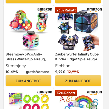
Angs Sensorik Spielzeug
Schlüsselanhänger, Party
Akupressur Ring 12Stück
Favor, Klassenzimmer
23% Rabatt
Prämien
Steemjoey 3Pcs Anti-
Zauberwürfel Infinity Cube
Stress Würfel Spielzeug,
Kinder Fidget Spielzeug ab
Fidget Toy Cube Pad
6-7-8-9-10 Jahr Junge
Steemjoey
Eichhoo
Controller
10,49 €
gratis Versand
9,99 €
12,99 €
ZUM ANGEBOT
ZUM ANGEBOT
13% Rabatt