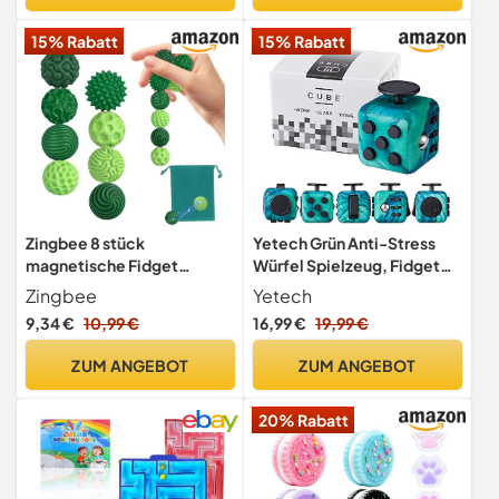
Jahren
15% Rabatt
15% Rabatt
Zingbee 8 stück
Yetech Grün Anti-Stress
magnetische Fidget
Würfel Spielzeug, Fidget
Toys,Silikon Magnetkugeln
Toy Fidget Würfel Anti
Zingbee
Yetech
Anti-Stress
Stress Dekompression
9,34 €
10,99 €
16,99 €
19,99 €
Spielzeug Geschen, mit 6
Seiten Funktion Für Kinder
ZUM ANGEBOT
ZUM ANGEBOT
Und Erwachsene
Stressaubbau Bei
20% Rabatt
Nervösität