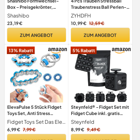
Shashibo Formwechsel-
4 Pcs Trauben Stressball
Box – Preisgekrönter,
Traubenstress Ball Perlen-
patentierter Zappelwürfel
Stressball Kleines Perlen-
Shashibo
ZYHDFH
mit 36 Seltenerdmagneten
Quetschball-Spielzeug
23,19 €
10,99 €
12,59 €
– lässt Sich in über 100
Anti Stress Spielzeug Bälle
Formen verwandeln
zum Kneten, Drücken &
ZUM ANGEBOT
ZUM ANGEBOT
(Chaos)
Entspannen
13% Rabatt
5% Rabatt
ElevaPulse 5 Stück Fidget
Steynfeld® - Fidget Set mit
Toys Set, Anti Stress
Fidget Cube inkl. gratis
Spielzeug, Stressabbau
Fidget Popper, schwarz,
Fidget Toys Set Das ElevaPulse Fidget Toys Set bietet eine umfangreiche Auswahl von 5 fidget toys, die helfen, Stress zu reduzieren und Konzentration zu fördern. Die Kombination von Blau für ein ansprechendes visuelles Erlebnis für Kinder und Erwachsene
Steynfeld
Spielzeug, Fidget Toys
Fidget Würfel, Fidget
6,99 €
7,99 €
8,99 €
9,49 €
Erwachsene, Skills
popit, ADHS Anti-Stress,
Borderline, Skills
Stressabbau, Anti Angst &