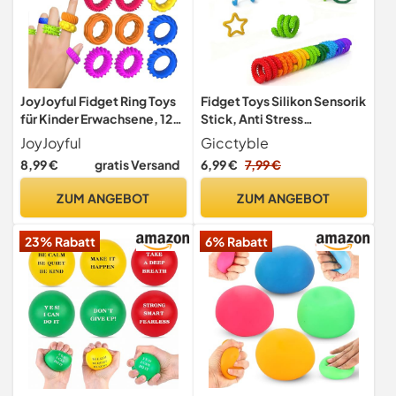
JoyJoyful Fidget Ring Toys
Fidget Toys Silikon Sensorik
für Kinder Erwachsene, 12
Stick, Anti Stress
Stück Sensorik Autismus für
Spielzeug, Sensory
JoyJoyful
Gicctyble
Spielzeug, Anti Stress
Spielzeug für ADHS, Anti
8,99 €
gratis Versand
6,99 €
7,99 €
Autismus Spielzeug, Fidget
Stress, Autismus,
Squishy Toy Anxiety ADHD
Stressabbau, zur Kinder ab
ZUM ANGEBOT
ZUM ANGEBOT
Toys, Beruhigend Bei Stress
3 Jahr
Angst
23% Rabatt
6% Rabatt