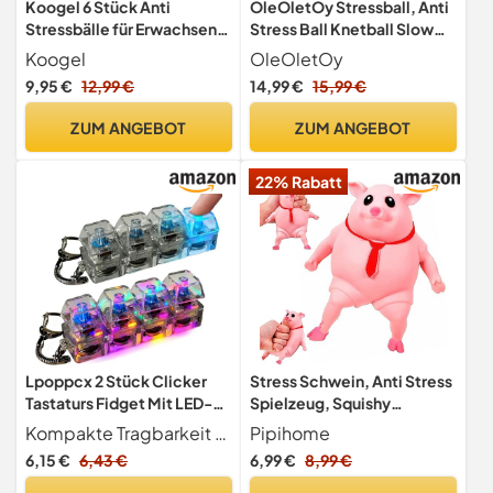
Koogel 6 Stück Anti
OleOletOy Stressball, Anti
Stressbälle für Erwachsene
Stress Ball Knetball Slow
& Kinder (6,2 cm) -
Rising Quatsch Sensory
Koogel
OleOletOy
Motivierende
Fidget Fun Toy,
9,95 €
12,99 €
14,99 €
15,99 €
Knautschbälle mit
Massagebälle Handtrainer,
Sprüchen zum Stressabbau
Wurfball Spielzeug für
ZUM ANGEBOT
ZUM ANGEBOT
- Squeeze Ball Handtrainer
Kinder und Erwachsene (4)
Set als Geschenk &
22% Rabatt
Mitgebsel
Lpoppcx 2 Stück Clicker
Stress Schwein, Anti Stress
Tastaturs Fidget Mit LED-
Spielzeug, Squishy
Licht Tastaturs Fidget
Squeeze Stressspielzeug
Kompakte Tragbarkeit und Praktikabilität Das tastaturs-Fidget-Toy in handlicher Schlüsselanhänger-Größe bietet ein präzises taktiles Feedback und gewährleistet sofortigen Stressabbau während Reisen oder Arbeit. Aufgrund seiner kompakten Bauweise ist es der ideale Begleiter für die Nutzung unterwegs in Autos, Büros oder öffentlichen Verkehrsmitteln, stets griffbereit für spontane Entspannung und sofortige Erholung in jedem Moment des Alltags.
Pipihome
Spielzeug Fidgettoys,
Schwein, Stressball
6,15 €
6,43 €
6,99 €
8,99 €
Transparente Mini
Erwachsene & Kinder Piggy
Antistress Toys
Fidget Toys,