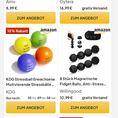
Ainiv
Gytera
mit Wasser Perle Stressball
8,99 €
16,99 €
gratis Versand
zum Kneten Knetball für
Hände Therapie, Squeeze
ZUM ANGEBOT
ZUM ANGEBOT
Ball zum entspannen für
Angst abbauen und
15% Rabatt
Beruhigung
8 Stück Magnetische
KDG Stressball Erwachsene
Fidget Balls, Anti-Stress
Motivierende Stressbälle
Spielzeug für ADHS in
(4er-Pack) für Kinder
Willingood
KDG
Schwarz
10,99 €
gratis Versand
55
49
56
Nur noch:
Std
Min
Sek
ZUM ANGEBOT
ZUM ANGEBOT