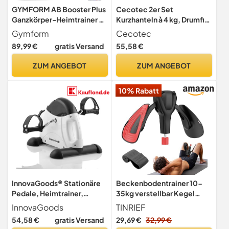
GYMFORM AB Booster Plus
Cecotec 2er Set
Ganzkörper-Heimtrainer –
Kurzhanteln à 4 kg, Drumfit
Klappbares Fitnessgerät für
400 DoubleNeo, Neopren-
Gymform
Cecotec
Bauch, Beine, Po & Rücken
Beschichtung, Kompaktes
89,99 €
gratis Versand
55,58 €
– Inkl. Trainingscomputer,
und rutschfestes Design,
Anleitung & Diätplan –
Kraft-, Beweglichkeits-,
ZUM ANGEBOT
ZUM ANGEBOT
Bauchmuskeltrainer &
Gleichgewichts- und
Kraftstation für Zuhause
Ausdauertraining
10% Rabatt
InnovaGoods® Stationäre
Beckenbodentrainer 10-
Pedale, Heimtrainer,
35kg verstellbar Kegel
Statischer Pedalierer,
Oberschenkeltrainer mit
InnovaGoods
TINRIEF
Beinmaschinen,
Band
54,58 €
gratis Versand
29,69 €
32,99 €
Pedaltrainer für Arm- und