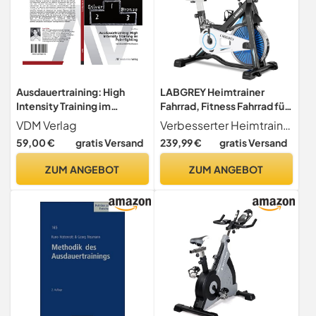
Ausdauertraining: High
LABGREY Heimtrainer
Intensity Training im
Fahrrad, Fitness Fahrrad für
Pointfighting: Semikontakt
Zuhause, Indoor Kardio
VDM Verlag
Verbesserter Heimtrainer Der LABGREY Heimtrainer hat verdickte Rahmenrohre verarbeitet und überwindet so die instabilen Mängel der meisten anderen Heimtrainer auf dem Markt. Solide Bauart, stabiles Gewicht 158kg, so können Sie sicher Fahrrad fahren.
Kickboxen
Training, Bike mit
59,00 €
gratis Versand
239,99 €
gratis Versand
Pulsmesser, LCD Display,
Ipad Halter, Sitz &
ZUM ANGEBOT
ZUM ANGEBOT
Widerstand Einstellbar