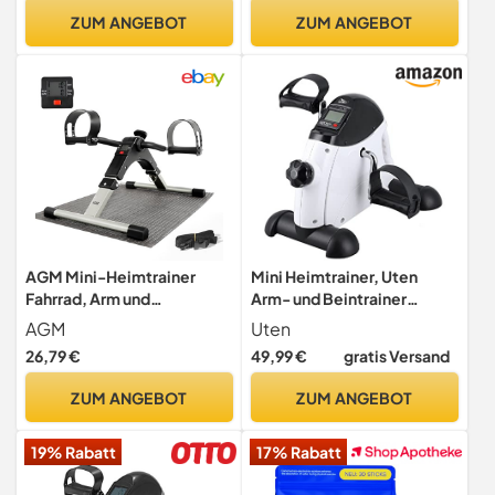
Beintraining, ideal für ältere
ZUM ANGEBOT
ZUM ANGEBOT
Menschen, Weiß | Schwarz
AGM Mini-Heimtrainer
Mini Heimtrainer, Uten
Fahrrad, Arm und
Arm- und Beintrainer
Beintrainer Fitnesstrainer,
Senioren elektrisch
AGM
Uten
Fitness, Hometrainer
Minibike
26,79 €
49,99 €
gratis Versand
Bewegungstrainer mit
Bewegungstrainer,
LCD-Monitor und
Ausdauertraining mit
ZUM ANGEBOT
ZUM ANGEBOT
Einstellbarem Widerstand,
einstellbare Widerstand
Fitnessgerät für Zuhause,
LCD Display, rutschfester
19% Rabatt
17% Rabatt
Büro Schwarz
Matte für Reha
Maßnahmen, Zuhause Büro