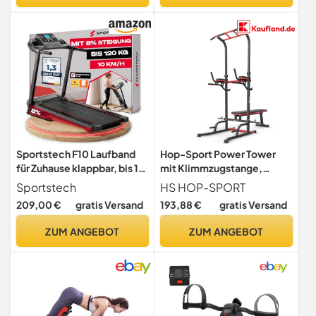
Steuerung,
Lichter,Laufband für
Tablethalterung, 110 x 52 x
Zuhause 150KG
140 cm
Sportstech F10 Laufband
Hop-Sport Power Tower
für Zuhause klappbar, bis 10
mit Klimmzugstange,
km/h, Deutsche
Hantelbank & Dip-Station,
Sportstech
HS HOP-SPORT
Qualitätsmarke, 150 kg
Fitnessgerät für Zuhause,
209,00 €
gratis Versand
193,88 €
gratis Versand
belastbar, 3
Calisthenics und
Steigungsstufen,
Krafttraining, Freistehend,
ZUM ANGEBOT
ZUM ANGEBOT
Handpulssensoren, App-
150 kg Max. Belastbarkeit
Funktion, Tabletholder,
LED's, leise, kompakt