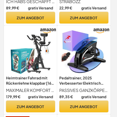
ICH HABS GESCHAFFT - ist der Satz , welcher einem durch den Kopf geht, wenn man etwas für seinen Körper getan hat - Das gleichmäßige Tretgefühl lässt einen nur so dahinschweben und das auch noch flüsterleise dank *Flow-Bremsschuh* - Sich fit halten ist mit dem Pedaltrainer ein Kinderspiel damit Bewegung wieder Spaß macht!
STRABOZZ
Befestigungsband -DEKRA
Teilig- Unterarmtrainer,
89,99 €
gratis Versand
22,99 €
gratis Versand
Geprüft- Beintrainer für
Fingerstrecker Neopren
Senioren Heimtrainer Mini
Handgelenk Band - Finger
ZUM ANGEBOT
ZUM ANGEBOT
Bike Schwarz Grün
Grifftrainer - Grip Ring,
Hand & Unterarm Training
Heimtrainer Fahrrad mit
Pedaltrainer, 2025
Rückenlehne klappbar [16
Verbesserter Elektrisch
Widerstandsstufen]
Pedaltrainer für Zuhause mit
MAXIMALER KOMFORT BEIM TRAINING Mit dem RelaxRide X-Bike trainierst du gelenkschonend und bequem dank großem Komfortsitz mit Rückenlehne & Handgriffen. Perfekt für Senioren oder längere Trainingseinheiten zuhause inkl. Fitnessbänder & Trainingsjouirnal.
PASSIVES GANZKÖRPERTRAINING Der MOSUNY 2025 Aufgerüsteter pedaltrainer für zuhause ermöglicht ein schonendes Bewegungstraining für Arme und Beine ganz ohne Kraftaufwand. Besonders geeignet für Büroangestellte mit sitzender Tätigkeit, Senioren mit Beinproblemen und Personen in der Rehabilitationsphase.
Ergometer Heimtrainer
15 Geschwindigkeiten,
179,99 €
gratis Versand
89,35 €
gratis Versand
Magnetbremse & LCD-
großem LCD-Display +
Display | Crosstrainer für
Fernbedienung &
ZUM ANGEBOT
ZUM ANGEBOT
Zuhause | Hometrainer
Antirutschmatte,
Fahrrad Fitnessbikes -
Beintrainer Senioren Mini