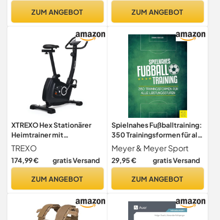
Und MäDchen Im Alter Von
ZUM ANGEBOT
ZUM ANGEBOT
3–12 Jahren,a
XTREXO Hex Stationärer
Spielnahes Fußballtraining:
Heimtrainer mit
350 Trainingsformen für alle
Funktionscomputer,
Leistungsstufen
TREXO
Meyer & Meyer Sport
magnetischem
174,99 €
gratis Versand
29,95 €
gratis Versand
Widerstandssystem,
stabiler Konstruktion und
ZUM ANGEBOT
ZUM ANGEBOT
4kg Schwungrad Schwarz
EB-H02