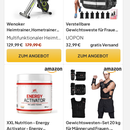
Wenoker
Verstellbare
Heimtrainer,Hometrainer
Gewichtsweste für Frauen,
Fahrrad,Heimtrainer
2,72–5,44kg Krafttraining
Multifunktionaler Heimtrainer Mit diesem klappbaren Heimtrainer können Sie in aufrechter, entspannter oder liegender Position trainieren, und Sie können auch Ihre Arme und Beine mit dem mitgelieferten Zugseil trainieren. Dieser multifunktionale Heimtrainer kann den Trainingseffekt maximieren und verschiedene Muskeln in alle Richtungen trainieren.Machen Sie sich bereit für fantastische Trainingsergebnisse!Wir empfehlen eine maximale Höhe von 180 Zentimetern.
UOPON
Fahrrad Klappbar mit LCD
Weighted Vest mit
129,99 €
179,99 €
32,99 €
gratis Versand
Display und
6x0,45kg abnehmbaren
Handpulssensoren,
Eisen Sandgewichten,
ZUM ANGEBOT
ZUM ANGEBOT
Ergometer Heimtrainer
Verstellbare Größe
Klappbar für Anfänger und
Gewichtsweste mit
Senioren
Taschen, Laufen
Gehenz(Hellschwarz)
XXL Nutrition - Energy
Gewichtswesten-Set 20 kg
Activator - Energy
für Männer und Frauen,