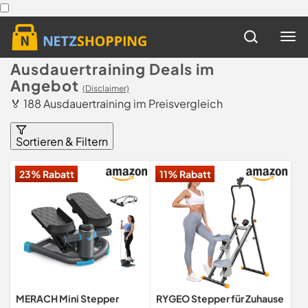
Ausdauertraining Deals im
Angebot
(Disclaimer)
🏅 188 Ausdauertraining im Preisvergleich
Sortieren & Filtern
23% Rabatt
11% Rabatt
MERACH Mini Stepper
RYGEO Stepper für Zuhause