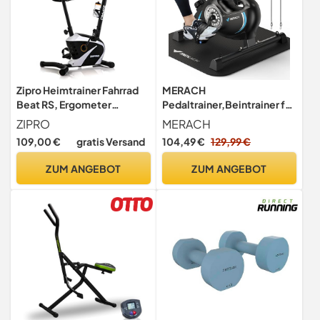
Zipro Heimtrainer Fahrrad
MERACH
Beat RS, Ergometer
Pedaltrainer,Beintrainer für
Fitnessbikes,
Zuhause, Mini Heimtrainer
ZIPRO
MERACH
Magnetisches
für Senioren
109,00 €
gratis Versand
104,49 €
129,99 €
Fahrradtrainer, Ergometer
Fahrrad bis 120kg, Indoor
ZUM ANGEBOT
ZUM ANGEBOT
Bike, Trainingsfahrrad für
zuhause, Fahrradergometer
Batteriebetrieben