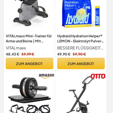
VITALmaxx Mini-Trainer für
Hydraid Hydration Helper®
Arme und Beine | Mit
LEMON - Elektrolyt Pulver,
Widerstandsregulierung für
30 Sticks
VITALmaxx
BESSERE FLÜSSIGKEITSAUFNAHME Kohlenhydrat-Elektrolyt-Lösungen verbessern die Wasseraufnahme während körperlicher Betätigung
das optimale
48,43 €
59,99 €
49,90 €
59,90 €
Trainingsergebnis |
Integriertes Display zur
ZUM ANGEBOT
ZUM ANGEBOT
Zeit- & Kalorienanzeige |
Ideal um den Kreislauf
anzuregen