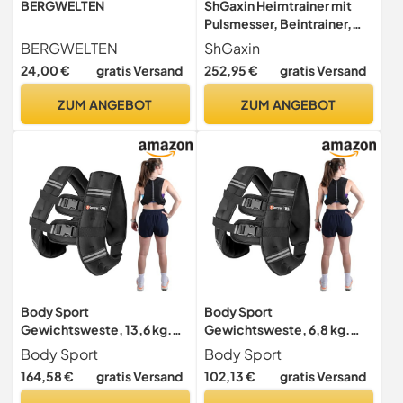
BERGWELTEN
ShGaxin Heimtrainer mit
Pulsmesser, Beintrainer,
Ergometer Heimtrainer,
BERGWELTEN
ShGaxin
Pedaltrainer, Excercise
24,00 €
gratis Versand
252,95 €
gratis Versand
Bike, Trainingsgeräte Für
Das Ausdauertraining,
ZUM ANGEBOT
ZUM ANGEBOT
Schwarz und Rot
Body Sport
Body Sport
Gewichtsweste, 13,6 kg.
Gewichtsweste, 6,8 kg.
Verstellbare Fitnessweste
Verstellbare Fitnessweste
Body Sport
Body Sport
für Krafttraining, Laufen,
für Krafttraining, Laufen,
164,58 €
gratis Versand
102,13 €
gratis Versand
Gehen und
Gehen und
Ausdauertraining
Ausdauertraining