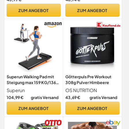
Sattel I Ergometer
Heimtrainer, Fitnessbikes,
ZUM ANGEBOT
ZUM ANGEBOT
Indoor Bike, Trimmrad
Heimtrainer Klappbar,
Schwarz-Silber
Superun Walking Pad mit
Götterpuls Pre Workout
Steigung max 159 KG/136
308g Pulver Himbeere
KG, 2.5HP Laufband für
Superun
OS NUTRITION
Zuhause mit LED, Leise
104,99 €
gratis Versand
43,69 €
gratis Versand
Laufband Schreibtisch mit
App und Multiplayer-
ZUM ANGEBOT
ZUM ANGEBOT
Rennstrecke