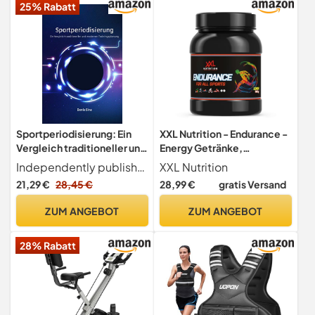
25% Rabatt
Ambifit X-Bike
Heimtrainer
Sportperiodisierung: Ein
XXL Nutrition - Endurance -
Vergleich traditioneller und
Energy Getränke,
morderner Trainingsplanung
Getränkepulver, Energy
Independently published
XXL Nutrition
Drink Pulver, Perfekt vor
21,29 €
28,45 €
28,99 €
gratis Versand
Ausdauertraining - Zitrone -
1140 Gramm
ZUM ANGEBOT
ZUM ANGEBOT
28% Rabatt