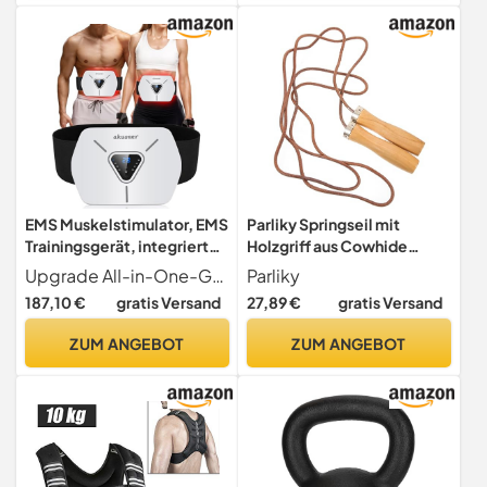
Fitnessgerät für
Fitnessgeräte für Zuhause,
Ausdauertraining
Schwarz
EMS Muskelstimulator, EMS
Parliky Springseil mit
Trainingsgerät, integrierter
Holzgriff aus Cowhide
EMS Bauchtrainer, 8 Modi
Komfortabler Griff Tragbar
Upgrade All-in-One-Gerät Unser EMS-Muskelstimulator verwendet fortschrittliche EMS-Technologie, um sanftere und stabilere Mikrostromimpulse zu erzeugen, die eine autonome Muskelkontraktion fördern. Das All-in-One-Design erfordert keinen Gelwechsel und ist einfach zu bedienen. Die Trainingseffekte sind stabiler und komfortabler als bei traditionellen Bauchmuskelstimulatoren. Es hilft Ihnen, Ihre Muskelkraft effektiv zu steigern, Bauchfett zu verbrennen und die Kernkraft zu erhalten.
Parliky
und 30 Stufen, elektrischer
für Fitness und Übung im
187,10 €
gratis Versand
27,89 €
gratis Versand
EMS Bauchmuskeltrainer
Innen und Außenbereich
für Männer und Frauen,
ZUM ANGEBOT
ZUM ANGEBOT
geeignet für
Fitnessübungen zu Hause