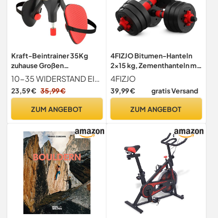
Kraft-Beintrainer 35Kg
4FIZJO Bitumen-Hanteln
zuhause Großen
2x15 kg, Zementhanteln mit
Widerstand Männer Und
Kunststoffummantelung,
10-35 WIDERSTAND EINSTELLBAR Der widerstand des oberschenkeltrainer ist stufenweise von 10-35kg für progressives training einstellbar.
4FIZJO
Frauen Oberschenkel
Hantelset verstellbar,
23,59 €
35,99 €
39,99 €
gratis Versand
Trainer Pc Muskel
Kurzhantel, Dumbbell Kraft
Fitnessgeräte Für zuhause
und Ausdauertraining,
ZUM ANGEBOT
ZUM ANGEBOT
Gym Im Freien Verwenden
Gewichtheben für Zuhause,
Fitnessstudio, Schwarz &
Rot