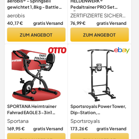
aerobis® - Springseil
HELDENWERK®
gewichtet 1,8kg - Battle
Pedaltrainer PRO Set
Jump Rope mit innovativer
TÜV/GS geprüft sehr leise &
aerobis
ZERTIFIZIERTE SICHERHEIT - Unser Pedaltrainer ist TÜV GS-Geprüft, um höchste Sicherheits- und Qualitätsstandards zu erfüllen. Dank integriertem TX-Riemen, genießen Sie ein sorgenfreies, flüsterleises Trainingserlebnis.
Stahlring Fixierung - Indoor
gelenkschonend
40,17 €
gratis Versand
76,99 €
gratis Versand
und Outdoor geeignet
durch Wasserfestes
ZUM ANGEBOT
ZUM ANGEBOT
Material, Springschnur
Erwachsene
SPORTANA Heimtrainer
Sportsroyals Power Tower,
Fahrrad EAGLE 3-3in1
Dip-Station,
Ausdauer Ergometer -
Klimmzugstange für das
Sportana
Sportsroyals
Klappbar
Krafttrainingsgerät im
169,95 €
gratis Versand
173,26 €
gratis Versand
Heim-Fitnessstudio, 204
kg