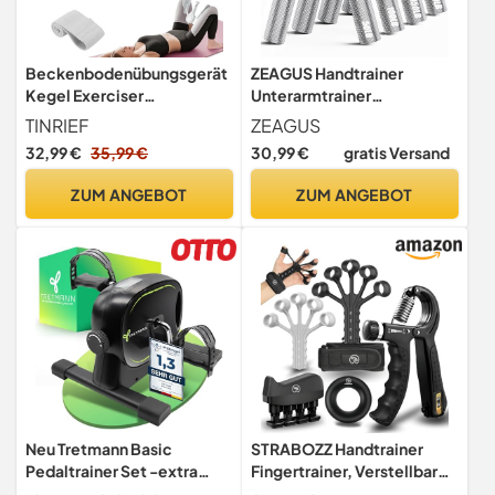
Beckenbodenübungsgerät
ZEAGUS Handtrainer
Kegel Exerciser
Unterarmtrainer
Muskeltrainer 6.8-31.8 kg
4Pack,Metall Fingertrainer
TINRIEF
ZEAGUS
Verstellbar für
Kit-Silver
32,99 €
35,99 €
30,99 €
gratis Versand
Damen/Herren, Innerer
Oberschenkeltrainer Hüfte
ZUM ANGEBOT
ZUM ANGEBOT
Abduktor Maschine mit
Widerstandsband,
Beintraining (Grau)
Neu Tretmann Basic
STRABOZZ Handtrainer
Pedaltrainer Set -extra
Fingertrainer, Verstellbares
standfest & leise- inkl.
Griffkraft Trainer Set -5-