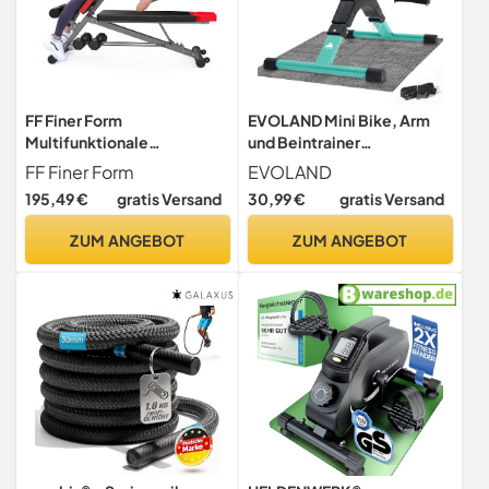
FF Finer Form
EVOLAND Mini Bike, Arm
Multifunktionale
und Beintrainer
Hantelbank für
Heimtrainer, Hometrainer,
FF Finer Form
EVOLAND
Ganzkörpertraining - Hyper
Fitnesstrainer, Sportgerät,
195,49 €
gratis Versand
30,99 €
gratis Versand
Rückenverlängerung,
Minifahrrad
Römischer Stuhl,
Bewegungstrainer
ZUM ANGEBOT
ZUM ANGEBOT
verstellbare
Fitnessgerät für Zuhause
Bauchmuskelbank,
Büro
Schrägbank, Flachbank