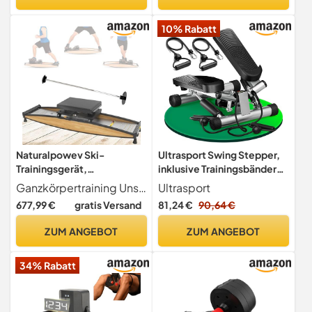
10% Rabatt
Naturalpowev Ski-
Ultrasport Swing Stepper,
Trainingsgerät,
inklusive Trainingsbändern,
Skisimulator-Trainer mit
Heimtrainer Stepper mit
Ganzkörpertraining Unser Skitrainer trainiert alle wichtigen Muskelgruppen durch plyometrisches Training, trainiert effektiv Ihre Taille und Ihren Bauch, steigert Ihre Muskelkraft und Ausdauer, verbessert Ihre Gelenkflexibilität und Beinkraft. Gleichzeitig kann er auch das Gleichgewicht und die Koordinationsfähigkeit Ihres Körpers trainieren.
Ultrasport
Skistöcken, Widerstand 0–
verstellbarem Widerstand
677,99 €
gratis Versand
81,24 €
90,64 €
100 kg, Muskel-
und kabellosem
Hüfttrainer-Trainingsgerät
Trainingscomputer, Up-
ZUM ANGEBOT
ZUM ANGEBOT
für das Fitnessstudio zu
Down-Stepper für
Hause
Einsteiger und Trainierte,
34% Rabatt
klein & kompakt