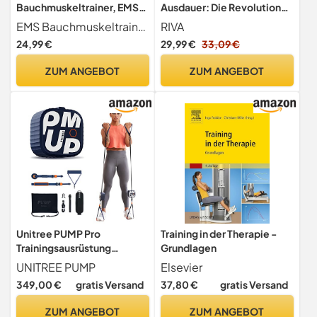
Bauchmuskeltrainer, EMS
Ausdauer: Die Revolution
Trainingsgerät für Muskeln,
des Ausdauertrainings
EMS Bauchmuskeltrainer Dieser EMS Bauchmuskelstimulator wurde speziell für effektives Muskelaufbautraining und eine straffere Silhouette entwickelt. Er unterstützt Sie dabei, Ihre Rumpfmuskulatur zu kräftigen und zu festigen. Bei regelmäßiger Anwendung (ca. 1-2 Monat) können Sie eine deutlich verbesserte Körperkontur feststellen. Mit 8 Trainingsmodi und 19 Intensitätsstufen passen Sie das Training individuell an Ihre Bedürfnisse an, um Fett zu verbrennen und gleichzeitig Muskeln aufzubauen. Jeder Stimulator kann separat eingestellt werden, für ein maßgeschneidertes Trainingserlebnis.
RIVA
8 Modi & 19 Intensitäten,16
24,99 €
29,99 €
33,09 €
Wassergel, USB
Wiederaufladbar,Bauchmu
ZUM ANGEBOT
ZUM ANGEBOT
skeltrainer Elektrisch für
Bauch, Arm, Bein, Po,
Unisex
Unitree PUMP Pro
Training in der Therapie -
Trainingsausrüstung
Grundlagen
Kabelmaschine Heim-
UNITREE PUMP
Elsevier
Fitnessstudio
349,00 €
gratis Versand
37,80 €
gratis Versand
Heimtrainingseinrichtung
(Abyss Blue)
ZUM ANGEBOT
ZUM ANGEBOT