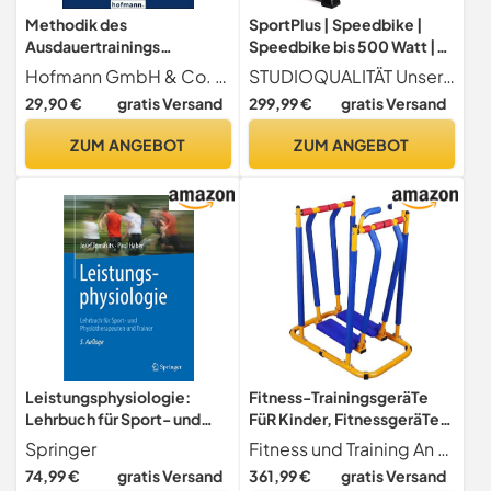
Methodik des
SportPlus | Speedbike |
Ausdauertrainings
Speedbike bis 500 Watt |
(Beiträge zur Lehre und
Studioqualität | Indoor-
Hofmann GmbH & Co. KG
STUDIOQUALITÄT Unser SP-SRP-3100 Speedbike entspricht den höchsten Qualitäts-Standards und wurde nach Klasse S.A. geprüft - für alle, die echte Qualität suchen. Zudem erfüllt unser Indoor Cycle durch die sehr genaue Watt-Messung (bis 500 Watt) die Anforderung eines Ergometers.
Forschung im Sport)
Cycle mit
29,90 €
gratis Versand
299,99 €
gratis Versand
Wirbelstrombremse, 15 kg
Schwungmasse,
ZUM ANGEBOT
ZUM ANGEBOT
Heimtrainer für Zuhause,
Triathlonlenker &
Rennsattel, SP-SRP-3100,
bis 150kg
Leistungsphysiologie:
Fitness-TrainingsgeräTe
Lehrbuch für Sport- und
FüR Kinder, FitnessgeräTe
Physiotherapeuten und
FüR Kinder, Verstellbare
Springer
Fitness und Training An Tagen, an denen Kinder nicht zum Trainieren rausgehen können, dürfen effektive Übungen nicht fehlen. Mit diesem Fitnessgerät für Kinder kann Ihr Kind richtig trainieren.
Trainer
TrainingsgeräTe FüR Kinder,
74,99 €
gratis Versand
361,99 €
gratis Versand
Geschenkideen FüR Jungen