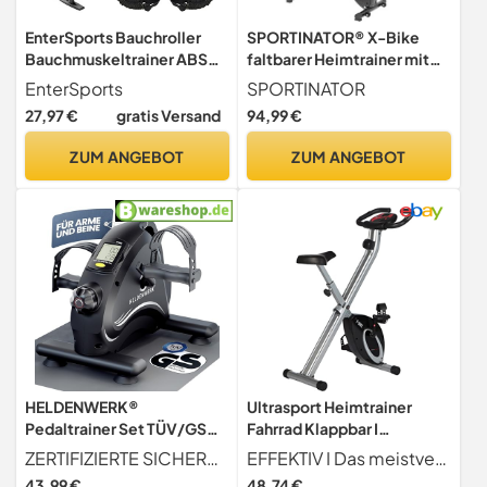
EnterSports Bauchroller
SPORTINATOR® X-Bike
Bauchmuskeltrainer ABS
faltbarer Heimtrainer mit
Roller, 6-in-1 Bauchtrainer
Computerfunktionen:
EnterSports
SPORTINATOR
mit Fitnessband,
Geschwindigkeit-, Zeit-,
27,97 €
gratis Versand
94,99 €
Liegestütze, Kniematte für
Distanz-, Kalorien- und
Zuhause,Fitness Geräte,
Pulsmessung, breiter,
ZUM ANGEBOT
ZUM ANGEBOT
Bauchmuskel Roller, Gut für
gepolsterter Sattel
Heimtraining
(schwarz)
HELDENWERK®
Ultrasport Heimtrainer
Pedaltrainer Set TÜV/GS
Fahrrad Klappbar I
geprüft gelenkschonend
Hometrainer Fahrrad
ZERTIFIZIERTE SICHERHEIT - Unser Pedaltrainer ist TÜV GS-Geprüft, um höchste Sicherheits- und Qualitätsstandards zu erfüllen. Dank des integriertem Gleit-Bremselements , genießen Sie ein sorgenfreies, flüsterleises Trainingserlebnis.
EFFEKTIV I Das meistverkaufte F-Bike zur Stärkung von Herz-Kreislauf, Gewichtsreduktion und grenzenloses Wohlbefinden. Ultrasport ist seit 2008 die Heimfitness Marke mit über 5 Mio. verkauften Produkten.
für Senioren
Klappbar mit Komfort-
43,99 €
48,74 €