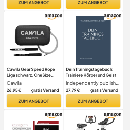
ZUM ANGEBOT
ZUM ANGEBOT
Cawila Gear Speed Rope
Dein Trainingstagebuch:
Liga schwarz, OneSize
Trainiere Körper und Geist
Ohne Geschlecht
Cawila
Independently published
26,95 €
gratis Versand
27,79 €
gratis Versand
ZUM ANGEBOT
ZUM ANGEBOT