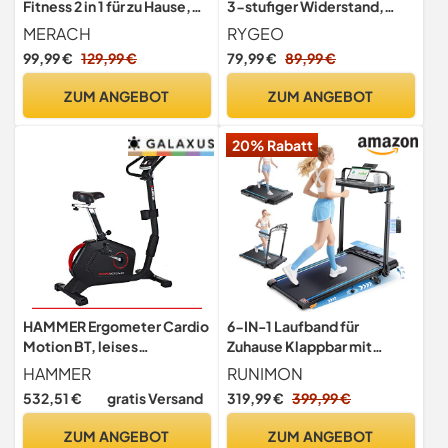
Fitness 2 in 1 für zu Hause,
3-stufiger Widerstand,
leise Twister 150 kg mit
Faltbarer Cardio Climber für
MERACH
RYGEO
LCD-Display und
Ausdauertraining und
99,99 €
129,99 €
79,99 €
89,99 €
Widerstandsbändern, für
Ganzkörpertraining, mit
Training von Beinen, Armen
verstellbaren Lenkern &
ZUM ANGEBOT
ZUM ANGEBOT
und Gesäß
Handyhalter für Home-
Büro-Fitness
20% Rabatt
HAMMER Ergometer Cardio
6-IN-1 Laufband für
Motion BT, leises
Zuhause Klappbar mit
Fitnessfahrrad mit tiefem
Abnehmbarem Tisch,3.0HP
HAMMER
RUNIMON
Einstieg und Comfort-
Laufbander mit Steigung
532,51 €
gratis Versand
319,99 €
399,99 €
Sattel, geeignet als
bis 12%,12KM/H Walking
Heimtrainer für Senioren,
Pad Klappbar mit 15cm
ZUM ANGEBOT
ZUM ANGEBOT
Bluetooth und App-
Teleskop-Riser&RGB-