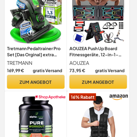
Tretmann Pedaltrainer Pro
AOUZEA Push Up Board
Set [Das Orginal] extra
Fitnessgeräte, 12-in-1-
Leise & gelenkschonend +
Faltbares Multifunktions
TRETMANN
AOUZEA
Anti-Rutsch-Matte &
Tragbar Liegestütze Brett,
169,99 €
gratis Versand
73,95 €
gratis Versand
Befestigungsband -DEKRA
Fitness Geräte mit
Geprüft- Beintrainer für
Schutzhandschuhen und
ZUM ANGEBOT
ZUM ANGEBOT
Senioren Heimtrainer
Rutschfester Silikonmatte,
senioren Mini Bike
Unisex Sportgeräte
16% Rabatt
tischfahrrad