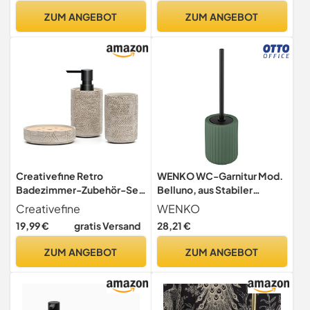
und Halter, Seifenschale,
Keramik in mattem Weiß
ZUM ANGEBOT
ZUM ANGEBOT
Mülleimer,
mit Blauer, maritimer
Zahnbürstenhalter,
Szenerie, handbemalt, Ø 10
Badgarnitur (Dunkel Türkis
x 13,2 cm, Füllmenge 475 ml
Design 3)
Creativefine Retro
WENKO WC-Garnitur Mod.
Badezimmer-Zubehör-Set
Belluno, aus Stabiler
mit Reliefmuster,
Keramik mit geriffelte
Creativefine
WENKO
Badaccessoires-Set 3-
Soft-Touch Oberfläche,
19,99 €
gratis Versand
28,21 €
teilig inkl, Seifenspender,
hygienisch
Seifenschale u.
auswechselbarer
ZUM ANGEBOT
ZUM ANGEBOT
Zahnbürstenhalter,
Bürstenkopf,
Lackiert, Grau
Grün/Schwarz, Ø 11,5 x 42
cm