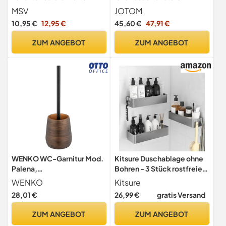
Toilettenbürstenbehälter
Badezimmer-Zubehör-Set
MSV
JOTOM
INAGUA – Toiletten-Set aus
mit Mülleimer, WC-Bürste,
10,95 €
12,95 €
45,60 €
47,91 €
Polystyrol Handbesen mit
Zahnbürstenhalter, Becher,
Stiel aus Edelstahl
Seifenschale und
ZUM ANGEBOT
ZUM ANGEBOT
Dunkelgrün
Seifenspender (weiß)
WENKO WC-Garnitur Mod.
Kitsure Duschablage ohne
Palena,
Bohren - 3 Stück rostfreie
Toilettenbürstenhalter aus
Badezimmer Organizer,
WENKO
Kitsure
Polyresin, inkl.
schnell trocknende
28,01 €
26,99 €
gratis Versand
Toilettenbürste mit
Badregal ohne Bohren mit
auswechselbarem
großer Kapazität,
ZUM ANGEBOT
ZUM ANGEBOT
Bürstenkopf zur
langlebige Shampoo