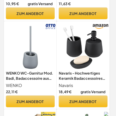
Handgefertigter Korb für
Wandbefestigung ohne
10,95 €
gratis Versand
11,63 €
Bad, Wohn- &
Bohren, inkl. Klebelösung -
Schlafzimmer | Dekorativer
52 mm x 41 mm x 41 mm
ZUM ANGEBOT
ZUM ANGEBOT
Ordnungshelfer
WENKO WC-Garnitur Mod.
Navaris - Hochwertiges
Badi, Badaccessoire aus
Keramik Badaccessoires
hochwertiger Keramik mit
Set - Schwarz - 3-teilig -
WENKO
Navaris
Matter Oberfläche, inkl.
Zahnputzbecher,
22,11 €
18,49 €
gratis Versand
WC-Bürste mit Ø 7,5 cm
Seifenablage, Spender -
Silikon-Bürstenkopf in
Badezimmer Zubehör
ZUM ANGEBOT
ZUM ANGEBOT
Schwarz mit Antihaft-
Wirkung, Ø 13,5 x 38 cm,
Grau