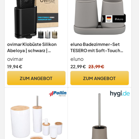
ovimar Klobüste Silikon
eluno Badezimmer-Set
Abeloya | schwarz |
TESERO mit Soft-Touch
Toilettenbürste | WC Bürste
Oberfläche, Bad-
ovimar
eluno
mit Belüftung | Edelstahl |
Accessoires Set 3tlg.
19,94 €
22,99 €
23,99 €
abnehmbare Tropfschale |
bestehend aus 1x
nur 6cm breit | optionale
Seifenspender, 1x Becher
ZUM ANGEBOT
ZUM ANGEBOT
Wandbefestigung im
und 1x Schale, ideal für
Badezimmer
Badezimmer und Küche aus
Kunststoff (Taupe)