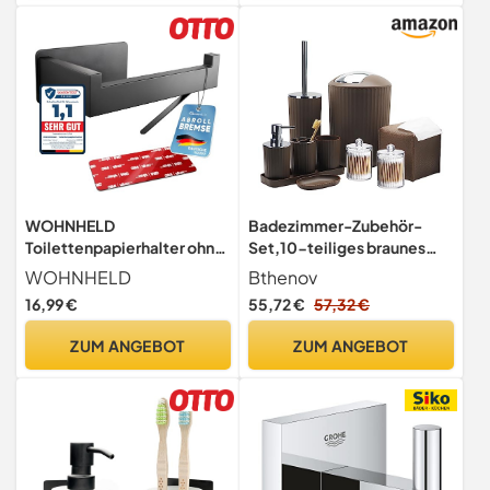
hygienischen Reinigung, Ø
Halterung für Duschel,
12,5 x 37 cm, Bronze
Large, Silber
WOHNHELD
Badezimmer-Zubehör-
Toilettenpapierhalter ohne
Set,10-teiliges braunes
Bohren mit Abroll-Bremse
Badezimmer-Zubehör-Set
WOHNHELD
Bthenov
Schwarz
mit Mülleimer,
16,99 €
55,72 €
57,32 €
Zahnbürstenhalter und
Tasse, Seifenspender,
ZUM ANGEBOT
ZUM ANGEBOT
Seifenschale, WC-
Bürstenhalter, Qtip-Halter,
Taschentuchbox
Abdeckung