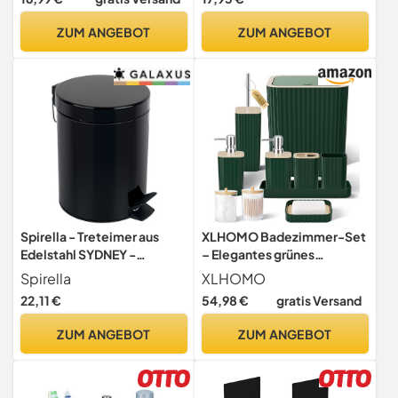
Zahnputzbecher,
Seifenschale &
Zahnbürstenhalter,
Schmuckablage
ZUM ANGEBOT
ZUM ANGEBOT
Schminktablett,
Seifenspender,
Seifenschale (Schwarz)
Spirella - Treteimer aus
XLHOMO Badezimmer-Set
Edelstahl SYDNEY -
– Elegantes grünes
Modernes Design, Einfache
Badezimmer-Set, 10-
Spirella
XLHOMO
Öffnung, Herausnehmbarer
teiliges grünes
22,11 €
54,98 €
gratis Versand
Inneneimer - Badezimmer-
Badezimmer-Zubehör-Set,
oder Küchenzubehör -
Badezimmer-Sets mit WC-
ZUM ANGEBOT
ZUM ANGEBOT
Schwarz - 3L
Bürste, Badezimmer-
Mülleimer