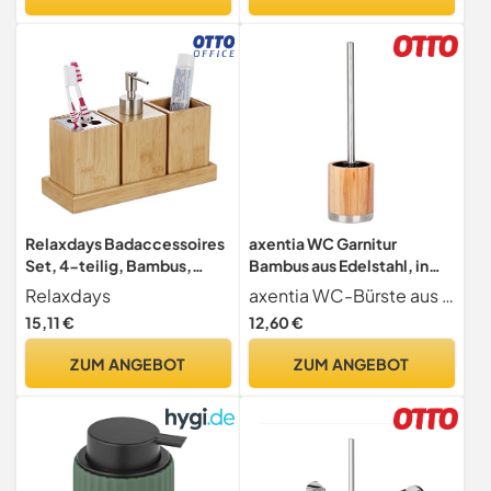
Behälter, Arbeitsplatten-
Organizer und
Einweihungsgeschenk
Relaxdays Badaccessoires
axentia WC Garnitur
Set, 4-teilig, Bambus,
Bambus aus Edelstahl, in
Pumpseifenspender,
der Farbe Braun,
Relaxdays
axentia WC-Bürste aus echtem Bambus, lackiert & Edelstahl-Elemeneten - WC-Bürstenhalter mit Plastikeinsatz für leichte und hygienische Reinigung - Reinigungsbürste mit wechselbarem Bürstenkopf
Zahnputzbecher,
Abmessungen:
15,11 €
12,60 €
Zahnbürstenhalter, mit
9,50x9,50x27 cm, 282334
Schale, natur, Hellbraun,
ZUM ANGEBOT
ZUM ANGEBOT
Silber