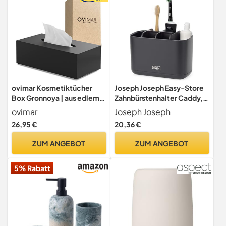
ovimar Kosmetiktücher
Joseph Joseph Easy-Store
Box Gronnoya | aus edlem
Zahnbürstenhalter Caddy,
Edelstahl | schwarz matt |
Aufbewahrung im
ovimar
Joseph Joseph
Taschentuchspender,
Badezimmer, groß,
26,95 €
20,36 €
Papierhandtuchspender
Mattschwarz, Schwarz
oder Kosmetiktuchspender
ZUM ANGEBOT
ZUM ANGEBOT
für Bad, Küche oder
Esstisch
5% Rabatt