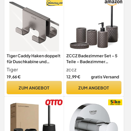
Tiger Caddy Haken doppelt
ZCCZ Badezimmer Set – 5
für Duschkabine und
Teile – Badezimmer
Glastüren, zweiseitiger
Organizer mit
Tiger
zccz
Handtuchhaken zum
Toilettenbürste,
19,66 €
12,99 €
gratis Versand
Einhängen auf der
Zahnbürstenhalter,
Glaswand, Türhaken
Seifenspender,
ZUM ANGEBOT
ZUM ANGEBOT
passend für Glasstärken von
Seifenschale – Edle
6-8mm, Montage ohne
Badezimmer Deko,
Bohren, Edelstahl
geometrisches Hexagon-
gebürstet
Muster, Bronze