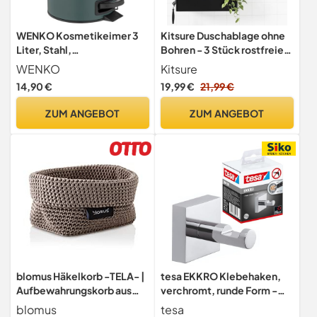
WENKO Kosmetikeimer 3
Kitsure Duschablage ohne
Liter, Stahl,
Bohren - 3 Stück rostfreie
herausnehmbarer
Badezimmer Organizer,
WENKO
Kitsure
Inneneimer mit
schnell trocknende
14,90 €
19,99 €
21,99 €
Müllbeutelhalter,
Badregal ohne Bohren mit
Mülleimer fürs Bad mit
großer Kapazität,
ZUM ANGEBOT
ZUM ANGEBOT
Deckel und Tretfunktion,
langlebige Shampoo
ausklappbarer Tragegriff,
Halterung für Duschel,
Dunkelgrün matt, Mod.
Large, Schwarz
Leman
blomus Häkelkorb -TELA- |
tesa EKKRO Klebehaken,
Aufbewahrungskorb aus
verchromt, runde Form -
Baumwolle | Farbe Taupe |
Bad-Haken zur
blomus
tesa