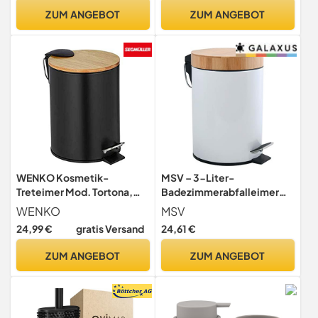
Haken Seifenschale Und
Seifenspender,
ZUM ANGEBOT
ZUM ANGEBOT
Rasiererhalter, Langlebiges
Zahnputzbecher,
Duschregal Ohne, Silber
Seifenschale &
Wattestäbchenbehälter für
modernes Bad
WENKO Kosmetik-
MSV – 3-Liter-
Treteimer Mod. Tortona,
Badezimmerabfalleimer
schwarzer Eimer mit
aus Edelstahl und Bambus
WENKO
MSV
Bambusdeckel, 3 Liter,
mit automatischem
24,99 €
gratis Versand
24,61 €
Badezimmer-Mülleimer
Absenksystem und Aza-
mit Easy-Close
Inneneimer – Weiß – 16,8 x
ZUM ANGEBOT
ZUM ANGEBOT
Absenkautomatik, aus
24 cm
rostfreiem satiniertem
Edelstahl, 17 x 23,5 x 21 cm