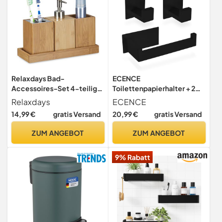
Relaxdays Bad-
ECENCE
Accessoires-Set 4-teilig,
Toilettenpapierhalter + 2
Bambus,
Handtuchhaken ohne
Relaxdays
ECENCE
Zahnbürstenhalter,
Bohren Schwarz
14,99 €
gratis Versand
20,99 €
gratis Versand
Seifenspender,
Seifenablage,
ZUM ANGEBOT
ZUM ANGEBOT
Behälter,natur, Badset
Bambus Utensilien, Badset
9% Rabatt
Bambus Utensilien