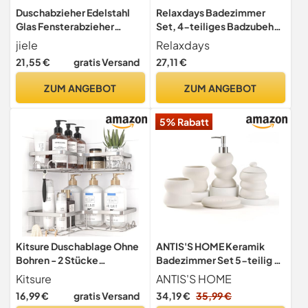
Duschabzieher Edelstahl
Relaxdays Badezimmer
Glas Fensterabzieher
Set, 4-teiliges Badzubehör
Antirutsch Klingengriff für
aus Keramik und Bambus,
jiele
Relaxdays
Badezimmer Tür Spiegel
Seifenspender und
21,55 €
gratis Versand
27,11 €
Auto mit Haken
Zahnputzbecher, natur-
Wischerreiniger Gold
weiß, 10 x 14 x 20 cm
ZUM ANGEBOT
ZUM ANGEBOT
5% Rabatt
Kitsure Duschablage Ohne
ANTIS'S HOME Keramik
Bohren - 2 Stücke
Badezimmer Set 5-teilig –
Rostfreies Duschgel
Beige, Unregelmäßige
Kitsure
ANTIS'S HOME
Halterung Ohne Bohren
Form, Minimalistisches
16,99 €
gratis Versand
34,19 €
35,99 €
Duschablage Ecke Mit 4
Bad-Accessoires Set mit