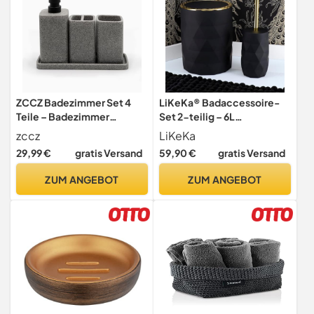
ZCCZ Badezimmer Set 4
LiKeKa® Badaccessoire-
Teile – Badezimmer
Set 2-teilig – 6L
Organizer mit
Kosmetikeimer mit
zccz
LiKeKa
Zahnbürstenhalter,
Toilettenbürste –
29,99 €
gratis Versand
59,90 €
gratis Versand
Zahnputzbecher,
Hygienisch & modern -
Seifenspender,
Mülleimer mit Deckel &
ZUM ANGEBOT
ZUM ANGEBOT
Seifenschale, für Kosmetik
Edelstahl-Bürste –
und Wattestäbchen – Edle
Elegantes Design für Bad &
Badezimmer Deko, gris
Gäste-WC (Gold/schwarz)