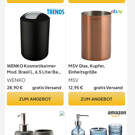
Halterung (H 20 cm, B 24,5
cm, T 2,5 cm,
Antharzit/Grau, 68982)
WENKO Kosmetikeimer
MSV Glas, Kupfer,
Mod. Brasil L, 6,5 Liter Bad-
Einheitsgröße
Mülleimer mit
WENKO
MSV
Schwingdeckel, aus
28,90 €
gratis Versand
12,95 €
gratis Versand
bruchsicherem Kunststoff,
BPA-frei, Schwarz
ZUM ANGEBOT
ZUM ANGEBOT