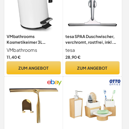
VMbathrooms
tesa SPAA Duschwischer,
Kosmetikeimer 3L
verchromt, rostfrei, inkl.
Tretmülleimer weiß mit
Halterung und Klebelösung,
VMbathrooms
tesa
Bambusdeckel
weiche Gummilippe,
11,40 €
28,90 €
175mm x 239mm x 55mm
ZUM ANGEBOT
ZUM ANGEBOT