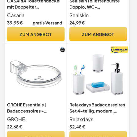
CASARIA Toilettendeckel
Sealskin Toilettenbürste
mit Doppelter
Doppio, WC-
Absenkautomatik MDF
Bürstengarnitur aus
Casaria
Sealskin
natürlichem Porzellan, WC-
39,95 €
gratis Versand
24,99 €
Bürste mit Aluminium-Griff,
freistehend und somit
ZUM ANGEBOT
ZUM ANGEBOT
flexibel ohne Bohren zu
platzieren, Farbe: Sand,
handbemalt
GROHE Essentials |
Relaxdays Badaccessoires
Badaccessoires -
Set 4-teilig, modern,
Seifenschale | 27206000
Zahnputzbecher,
GROHE
Relaxdays
Zahnbürstenhalter,
22,68 €
32,48 €
Seifenspender,
Seifenschale, weiß, 9 x 12 x