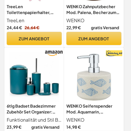
TreeLen
WENKO Zahnputzbecher
Toilettenpapierhalter,
Mod. Palena, Becher zum
freistehend, mit Ablage,
Aufbewahren von
TreeLen
WENKO
Aufbewahrung für Mega-
Zahnputzutensilien oder
24,44 €
26,64 €
22,99 €
gratis Versand
Rollen, Badezimmer-
Kosmetikzubehör aus dem
Organizer, Rosa, 6.5 * 24"
hochwertigem Kunststoff
ZUM ANGEBOT
ZUM ANGEBOT
Polyresin in elegantem
Design, (B/T x H): Ø 8,5 x
10,8 cm, Bronze
6tlg Badset Badezimmer
WENKO Seifenspender
Zubehör Set Organizer:
Mod. Aquamarin,
Seifenspender,
nachfüllbarer
Funktionalität und Stil Bringen Sie Farbe in Ihre tägliche Routine und verleihen Sie Ihrem Badezimmer mit diesem modernen Kunststoffzubehörset einen Hauch von Eleganz und Frische.
WENKO
Zahnputzbecher,
Seifendosierer für
23,99 €
gratis Versand
14,98 €
Kosmetikeimer, WC Bürste
Flüssigseife/Lotion, edle