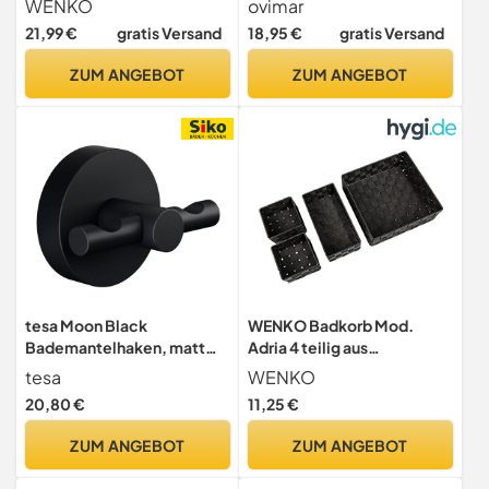
WENKO
ovimar
stabilem Beton, rustikales
auswechselbare
21,99 €
gratis Versand
18,95 €
gratis Versand
Badaccessoire für Bad &
Abziehlippe | 26,4 cm breit
Gäste-WC,
| zur Reinigung der
ZUM ANGEBOT
ZUM ANGEBOT
Zahnputzbecher in
Duschwand oder auch
Natursteinoptik, Maße: Ø
Fenster - mit Flexibler
7,4 x 9,5 cm, Grau
Kautschuk Halterung
tesa Moon Black
WENKO Badkorb Mod.
Bademantelhaken, matt
Adria 4 teilig aus
schwarz - für Bäder im
hochwertigem
tesa
WENKO
Industrial Style und
Polypropylen in stilvollem
20,80 €
11,25 €
Moderne Badezimmer -
Schwarz ideal für
bohrfrei, inkl. Klebelösung
Badezimmer und
ZUM ANGEBOT
ZUM ANGEBOT
- 65 mm x 50 mm x 53 mm
Aufbewahrung 1,41 l 2,87 l
6,81 l