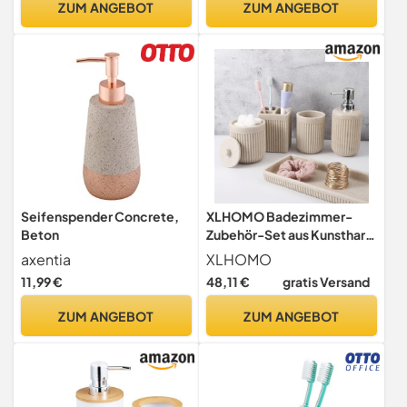
ZUM ANGEBOT
ZUM ANGEBOT
Zahnbürstenhalter,
11 x 7,5 cm, Naturstein-
Mülleimer und
Optik aus hochwertigem
Toilettenbürste
Polyresin in Grau
Seifenspender Concrete,
XLHOMO Badezimmer-
Beton
Zubehör-Set aus Kunstharz,
Beige, 5-teilig, Lotion-
axentia
XLHOMO
Seifenspender,
11,99 €
48,11 €
gratis Versand
Zahnbürstenhalter,
Badezimmer-Becher,
ZUM ANGEBOT
ZUM ANGEBOT
Qtip-Halter und
Schminktisch-Tablett,
Badezimmer-
Arbeitsplatten-Organizer-
Set