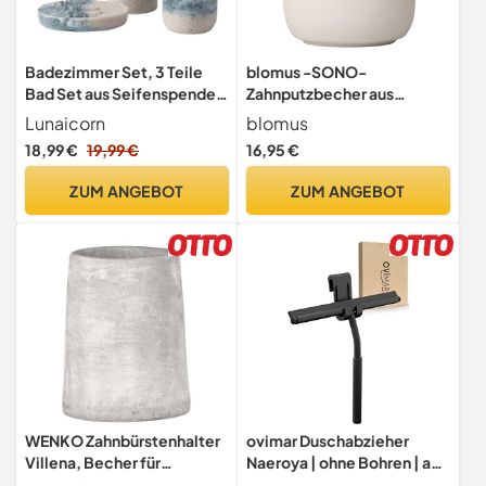
Badezimmer Set, 3 Teile
blomus -SONO-
Bad Set aus Seifenspender,
Zahnputzbecher aus
Seifenschale u.
Keramik, Moonbeam,
Lunaicorn
blomus
Zahnbürstenhalter, Harz-
Zahnbürstenhalter mit Platz
18,99 €
19,99 €
16,95 €
Badezimmer-Sets 3 Stück
für Zahnbürste und
(Grau-Grün)
Zahnpasta, Soft-Touch,
ZUM ANGEBOT
ZUM ANGEBOT
exklusives Badaccessoire
(H / B / T: 11 x 8,5 x 8,5 cm,
Moonbeam, 69057)
WENKO Zahnbürstenhalter
ovimar Duschabzieher
Villena, Becher für
Naeroya | ohne Bohren | aus
Zahnpflegeutensilien aus
Edelstahl | schwarz |