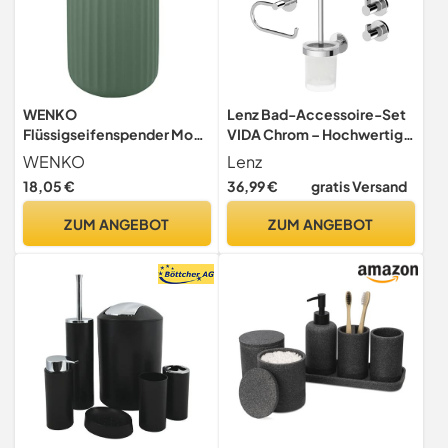
WENKO
Lenz Bad-Accessoire-Set
Flüssigseifenspender Mod.
VIDA Chrom – Hochwertige
Belluno, nachfüllbarer
& Pflegeleichte Oberfläche
WENKO
Lenz
Seifenspender aus
18,05 €
36,99 €
gratis Versand
hochwertiger Keramik,
Seifendosierer mit
ZUM ANGEBOT
ZUM ANGEBOT
moderner Rillen-Struktur,
Soft-Touch, Matt
Grün/Schwarz, Ø 8 x 13,5
cm, 300 ml