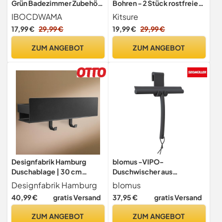
Grün Badezimmer Zubehör
Bohren - 2 Stück rostfreie
Set, Badaccessoires
Badezimmer Organizer,
IBOCDWAMA
Kitsure
Organizer
schnell trocknende
17,99 €
29,99 €
19,99 €
29,99 €
Badregal ohne Bohren mit
großer Kapazität,
ZUM ANGEBOT
ZUM ANGEBOT
langlebige Shampoo
Halterung für Duschel,
Large, Braun
Designfabrik Hamburg
blomus -VIPO-
Duschablage | 30 cm
Duschwischer aus
Schwarz | Duschregal ohne
Silikon,Magnet,Duschabzie
Designfabrik Hamburg
blomus
Bohren
her in exklusiver
40,99 €
gratis Versand
37,95 €
gratis Versand
Optik,streifenfreie
Reinigung, hochwertiges
ZUM ANGEBOT
ZUM ANGEBOT
Badaccessoire mit