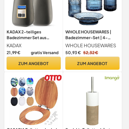
KADAX 2-teiliges
WHOLE HOUSEWARES |
Badezimmer Set aus
Badezimmer-Set | 4-
Keramik, Badaccessoires,
teiliges Badezimmer-
KADAX
WHOLE HOUSEWARES
Badzubehör,
Accessoires-Set |
21,99 €
gratis Versand
50,93 €
52,32 €
Seifenspender,
Seifenspender, Tablett,
Badezimmerbecher,
Glas, Zahnbürstenhalter |
ZUM ANGEBOT
ZUM ANGEBOT
Seifenschale und WC-
Mosaikglas (blau)
Bürste (Becher&Spender
Anthrazit)