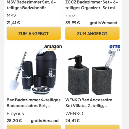
MSV Badezimmer Set, 6-
ZCCZ Badezimmer Set – 6-
teiliges Badzubehör
teiliges Organizer-Set mit
Seifenspender, WC Bürste,
Zahnbürstenhalter,
MSV
zccz
Seifenschale,
Seifenspender, Schale für
21,41 €
39,99 €
gratis Versand
Kosmetikeimer und
Kosmetik und
Zahnputzbecher Schwarz
Wattestäbchen – Elegante
ZUM ANGEBOT
ZUM ANGEBOT
matt
Deko in Marmor-Optik,
schwarz für modernes Bad
Bad Badezimmer 6-teiliges
WENKO Bad Accessoire
Badaccessoires Set,
Set Villata, 2-teilig,
Schwarz, mit
nachfüllbarer
Ejoyous
WENKO
Seifenspender,
Seifenspender, 7 x 15 x 7
28,20 €
gratis Versand
24,41 €
Zahnputzbecher,
cm, Füllmenge 300 ml,
Seifenschale,
edler Zahnputzbecher, 7,5 x