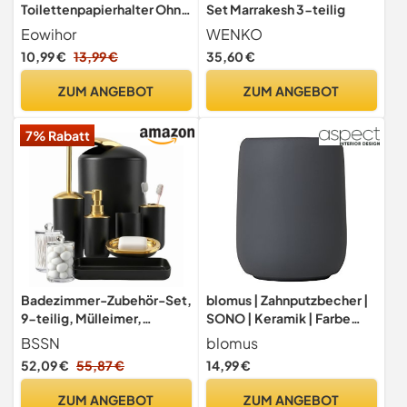
Toilettenpapierhalter Ohne
Set Marrakesh 3-teilig
Bohren, Selbstklebend
Eowihor
WENKO
Toilettenpapierrollenhalter
10,99 €
13,99 €
35,60 €
Edelstahl Klopapierhalter
Wc Halter Rollenhalter
ZUM ANGEBOT
ZUM ANGEBOT
Klorollenhalter für Küche
und Badzimmer, Schwarz
7% Rabatt
Badezimmer-Zubehör-Set,
blomus | Zahnputzbecher |
9-teilig, Mülleimer,
SONO | Keramik | Farbe
Seifenspender und Schale,
Magnet | 11 x 8,5 x 8,5 cm,
BSSN
blomus
WC-Bürste,
Grau/Crew Fleece
52,09 €
55,87 €
14,99 €
Zahnbürstenhalter, Becher,
Tablett, Wattestäbchen-
ZUM ANGEBOT
ZUM ANGEBOT