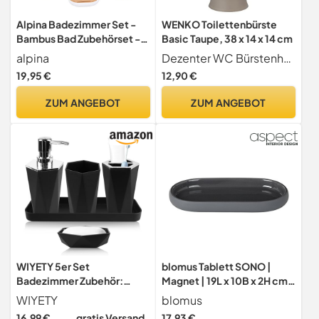
Alpina Badezimmer Set -
WENKO Toilettenbürste
Bambus Bad Zubehörset -
Basic Taupe, 38 x 14 x 14 cm
Toilettenzubehörset mit
alpina
Dezenter WC Bürstenhalter Der Toilettenbürstenhalter Basic ist der ideale Helfer für Bad und Gäste-WC, er fügt sich mit seiner puristischen Optik in jede Einrichtung ein
Lotionspender, Mülleimer,
19,95 €
12,90 €
Zahnbürstenhalter,
Zahnputzbecher,
ZUM ANGEBOT
ZUM ANGEBOT
Toilettenbürste und
Seifenschale - 6-Teilig
WIYETY 5er Set
blomus Tablett SONO |
Badezimmer Zubehör:
Magnet | 19L x 10B x 2H cm |
Badaccessoires Set aus
Ablageschale aus Keramik |
WIYETY
blomus
Kunststoff mit
Badaccessoire |
16,99 €
gratis Versand
17,93 €