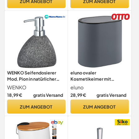
ZUM ANGEBOT
ZUM ANGEBOT
19.5 cm
WENKO Seifendosierer
eluno ovaler
Mod. Pion in natürlicher
Kosmetikeimer mit
Stein-Optik,
gummierter Softtouch-
WENKO
eluno
wiederbefüllbarer
Oberfläche,
18,99 €
gratis Versand
28,99 €
gratis Versand
Pumpspender für
Schwingdeckel &
Flüssigseife oder
Schutzpads gegen Kratzer,
ZUM ANGEBOT
ZUM ANGEBOT
Desinfektionsmittel,
Abfalleimer für Gäste-WC
Badaccessoire aus
und Badezimmer aus
Keramik, 11,5 x 14,5 x 9 cm,
Kunststoff, 6 Liter
Grau
Fassungsvermögen (Grau)