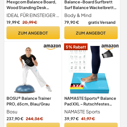
Mexgcom Balance Board,
Balance-Board Surfbrett
Wood Standing Desk
Surf Balance Wackelbrett
Accessory, Rutschfestes
für Physiotherapie Surf-
IDEAL FÜR EINSTEIGER & SENIOREN Perfekt geeignet für Anfänger, ältere Menschen und Personen mit Gleichgewichtsdefiziten zur Schulung von Balance, motorischer Koordination, Gewichtskontrolle und Rumpfstabilität.
Body & Mind
Balance Board für
Training; Trainiert
19,99 €
20,99 €
79,90 €
gratis Versand
Erwachsene, Core
Gleichgewicht &
Strength,
Koordination mit gratis E-
ZUM ANGEBOT
ZUM ANGEBOT
Gleichgewichtstrainer für
BOOK (Dark Ocean)
Übung Körper
5% Rabatt
Gleichgewicht
BOSU® Balance Trainer
NAMASTE Sports® Balance
PRO, 65cm, Blau/Grau
Pad XXL – Rutschfestes
Trainingspad für
Bosu
NAMASTE Sports
Physiotherapie, Yoga &
237,90 €
244,36 €
39,97 €
41,97 €
Home Workout – Inkl.
Übungsposter &