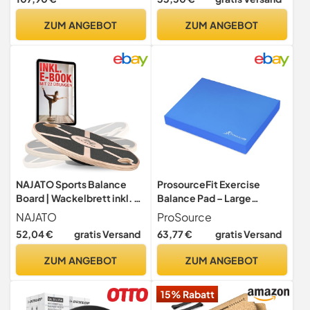
Gleichgewichtstrainer,
Fitness Balance-Board
ZUM ANGEBOT
ZUM ANGEBOT
Erwachsene
NAJATO Sports Balance
ProsourceFit Exercise
Board | Wackelbrett inkl. E-
Balance Pad – Large
Book (PDF Datei)
Cushioned Non-Slip Foam
NAJATO
ProSource
Mat & Knee Pad for Fitness,
52,04 €
gratis Versand
63,77 €
gratis Versand
Stability Training, Physical
Therapy, Yoga 15"x19", Blue
ZUM ANGEBOT
ZUM ANGEBOT
15% Rabatt