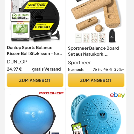
Dunlop Sports Balance
Sportneer Balance Board
Kissen Ball Sitzkissen - für
Set aus Naturkork,
einen stärkeren Rücken in
Fußtrainer
DUNLOP
Sportneer
Rekordzeit Premium
Gleichgewichtstrainer
24,97 €
gratis Versand
76
46
24
Nur noch:
Std
Min
Sek
Balancekissen mit Pumpe
35 x 7 cm orthopädisch über
ZUM ANGEBOT
ZUM ANGEBOT
450 kg belastbar Spezial
Noppen, Schwarz