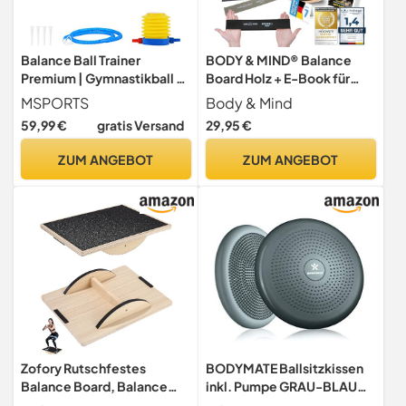
Balance Ball Trainer
BODY & MIND® Balance
Premium | Gymnastikball +
Board Holz + E-Book für
Expander & Pumpe -
Gleichgewicht & Therapie
MSPORTS
Body & Mind
beidseitig nutzbar |
59,99 €
gratis Versand
29,95 €
Balance Trainer/Board für
Gleichgewichtsübungen
ZUM ANGEBOT
ZUM ANGEBOT
(Schwarz)
Zofory Rutschfestes
BODYMATE Ballsitzkissen
Balance Board, Balance
inkl. Pumpe GRAU-BLAU
Board aus Holz für
34cm Durchmesser -