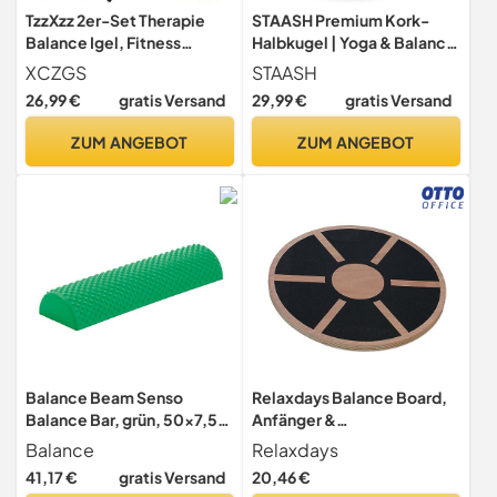
TzzXzz 2er-Set Therapie
STAASH Premium Kork-
Balance Igel, Fitness
Halbkugel | Yoga & Balance
Halbkugel mit Luftpumpe
Board für Fitness, Surf
XCZGS
STAASH
Training, Rehabilitation &
26,99 €
gratis Versand
29,99 €
gratis Versand
Gleichgewichtstraining -
Umweltfreundliches
ZUM ANGEBOT
ZUM ANGEBOT
Design
Balance Beam Senso
Relaxdays Balance Board,
Balance Bar, grün, 50x7,5
Anfänger &
cm | Gleichgewicht
Fortgeschrittene, HxD: 8 x
Balance
Relaxdays
Balancierbalken luftgefüllt
40 cm,
41,17 €
gratis Versand
20,46 €
Gleichgewichtstrainer, aus