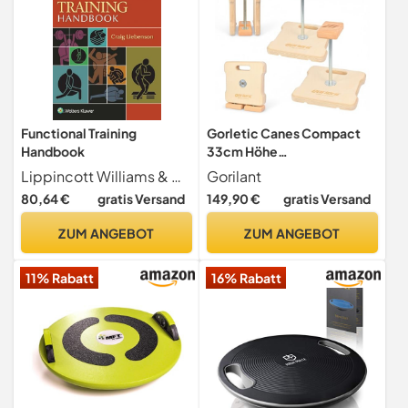
Functional Training
Gorletic Canes Compact
Handbook
33cm Höhe
Balancestangen Handstand
Lippincott Williams & Wilkins
Gorilant
80,64 €
gratis Versand
149,90 €
gratis Versand
ZUM ANGEBOT
ZUM ANGEBOT
11% Rabatt
16% Rabatt