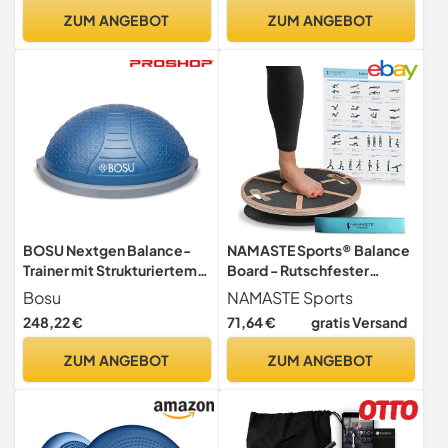
Holz, Natur/schwarz
ZUM ANGEBOT
ZUM ANGEBOT
BOSU Nextgen Balance-
NAMASTE Sports® Balance
Trainer mit Strukturiertem
Board - Rutschfester
Design, blau, 65 cm
Gleichgewichtstrainer zur
Bosu
NAMASTE Sports
Verbesserung der Balance I
248,22 €
71,64 €
gratis Versand
Wackelbrett für
Ganzkörpertraining I
ZUM ANGEBOT
ZUM ANGEBOT
Balance Board für
Erwachsene, Jugendliche &
Kinder