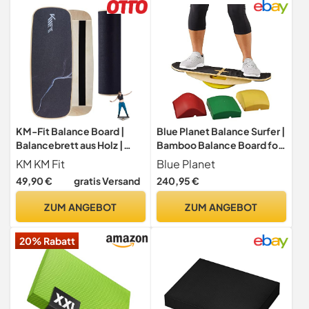
Rückentraining
KM-Fit Balance Board |
Blue Planet Balance Surfer |
Balancebrett aus Holz |
Bamboo Balance Board for
Indoor Skateboard
Office, Standing Desks,
KM KM Fit
Blue Planet
Indoorboard | Surfboard,
Surfing, SUP, Yoga,
49,90 €
gratis Versand
240,95 €
Surfbrett für
Exercise! Includes 3
Koordinationstraining |
Balance Modules (EVA
ZUM ANGEBOT
ZUM ANGEBOT
Kraft- &
Foam)
Gleichgewichtstrainer |
20% Rabatt
Indoor-Surfen & Skaten