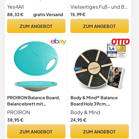
Balance-Trainer-Board mit
Fußtrainer Holz,Balance
Yes4All
Vielseitiges Fuß- und Beintraining Unser Knöchel-Fuß-Trainer hebt sich von herkömmlichen Balance-Boards und Schaumstoffpolstern ab. Mit 2 drehbaren Platten und 3 mit Klettverschluss versehenen Balance-Stangen können Sie den Trainer ganz einfach an Ihre individuellen Trainingsbedürfnisse anpassen.
60cm Rutschfester
Pad
88,32 €
gratis Versand
15,99 €
Balloberfläche; Halb-
Fußstärkungstrainer,Balanc
Yoga-Ball und Wobble-
e Board
ZUM ANGEBOT
ZUM ANGEBOT
Balance-Brett für
Sprunggelenk,Effektive
Krafttraining, ABS-
Fußkräftigung und
Workout und Pumpe
Fußstabilisierung,für
Knöcheldehnung,
Haltungskorrektur
PROIRON Balance Board,
Body & Mind® Balance
Balancebrett mit
Board Holz 39cm,
rutschfestem Standfuß,
Wackelbrett bis 120kg inkl
PROIRON
Body & Mind
Wackelbrett Für
E-Book
38,95 €
24,95 €
Rehabilitation & Fitness,
Trainiert Gleichgewicht &
ZUM ANGEBOT
ZUM ANGEBOT
Koordination (Grün)