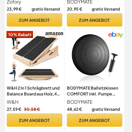
Zofory
BODYMATE
Erwachsene,
Balance-Kissen,
23,99 €
gratis Versand
20,95 €
gratis Versand
Gleichgewichtstrainer für
Luftkissen, Balance Pad,
das Training der
Noppenkissen - Core-,
ZUM ANGEBOT
ZUM ANGEBOT
Rumpfmuskulatur,
Fitness-, Reha-,
Stabilitätstraining und
Koordinations- und
10% Rabatt
Dehnübungen für die Beine
Rückentraining
W&H 2 In 1 Schrägbrett und
BODYMATE Ballsitzkissen
Balance Board aus Holz,4
COMFORT inkl. Pumpe
Winkel,Rutschfest
SCHWARZ 33cm
W&H
BODYMATE
Durchmesser - Balance-
27,59 €
30,58 €
48,62 €
gratis Versand
Kissen, Sitzballkissen,
Luftkissen, Balance Pad -
ZUM ANGEBOT
ZUM ANGEBOT
Core-, Fitness-, Reha-,
Koordinations- und