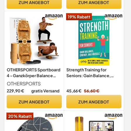
ZUM ANGEBOT
ZUM ANGEBOT
Widerstandsband
19% Rabatt
OTHERSPORTS Sportboard
Strength Training for
4 - Ganzkörper Balance
Seniors: Gain Balance,
Trainingsgerät für zuhause
Energy, and Muscle with
OTHERSPORTS
für Gleichgewicht und
Simple Home Exercises and
229,90 €
gratis Versand
45,66 €
56,60 €
Muskelaufbau (Ohne
Resistance Bands
Zubehör - Kork)
ZUM ANGEBOT
ZUM ANGEBOT
20% Rabatt