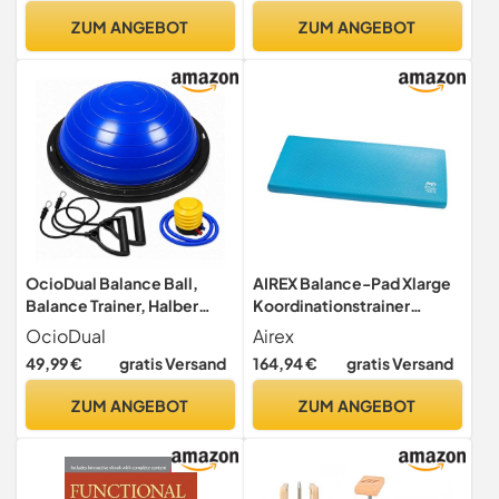
für zu Hause, Arbeit
ZUM ANGEBOT
ZUM ANGEBOT
(Schwarz-XL)
OcioDual Balance Ball,
AIREX Balance-Pad Xlarge
Balance Trainer, Halber
Koordinationstrainer
Fitnessball für
Balance Kissen
OcioDual
Airex
Gleichgewicht,
Physiotherapie
49,99 €
gratis Versand
164,94 €
gratis Versand
Propriozeptive Plattform,
Rutschfester Ball mit
ZUM ANGEBOT
ZUM ANGEBOT
Inflator und
Widerstandsbändern,
Halber Gymnastikball, Blau