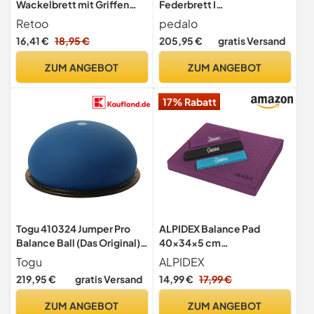
Wackelbrett mit Griffen
Federbrett I
Gleichgewichtstrainer Ø
propriozeptives Training I
Retoo
pedalo
40 cm max. 150 KG Fitness
Balance I Sensibilität
16,41 €
18,95 €
205,95 €
gratis Versand
Balance Pad
Therapiekreisel Stärkung
ZUM ANGEBOT
ZUM ANGEBOT
Koordination
Stabilitätstraining
17% Rabatt
Plattform
Koordinationstraining
Togu 410324 Jumper Pro
ALPIDEX Balance Pad
Balance Ball (Das Original),
40x34x5 cm
blau
Balancekissen Violett inkl.
Togu
ALPIDEX
3 Fitnessbänder Stabilität
219,95 €
gratis Versand
14,99 €
17,99 €
Koordination Verbessertes
Gleichgewicht Kissen
ZUM ANGEBOT
ZUM ANGEBOT
Rutschfest Wackelkissen