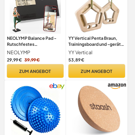
NEOLYMP Balance Pad -
YY Vertical Penta Braun,
Rutschfestes
Trainingsboard und -gerät,
Gleichgewichtstrainer für
Größe One Size - Farbe
NEOLYMP
YY Vertical
Physio & Reha - Balance
Wood
29,99 €
39,99 €
53,89 €
Kissen Gelenkstärkend,
Schweißfest, Elastisch -
ZUM ANGEBOT
ZUM ANGEBOT
Ideal für Yoga, Gym &
Zuhause - Balance Board
Training