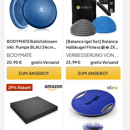
BODYMATE Ballsitzkissen
[Balance Igel Set] Balance
inkl. Pumpe BLAU 34cm
Halbkugel Fitness 鈥� 2X
Durchmesser - Balance-
Halb Igelball 鈥� Balance
BODYMATE
VERBESSERUNG VON GLEICHGEWICHT UND STABILITÄT Der Einsatz des BOZEERA Balance Pods verbessert die Stabilität der Muskulatur und triggert das sensomotorische System. Die Muskeln werden dadurch nicht nur kräftiger, sondern auch schneller und gezielter in ihrer Funktion trainiert.
Kissen, Luftkissen, Balance
Pods Kinder & Erwachsene
20,95 €
gratis Versand
23,99 €
gratis Versand
Pad, Noppenkissen - Core
Inkl. Video-Anleitung,
-, Fitness-, Reha-,
Pumpe, Poster & Tasche:
ZUM ANGEBOT
ZUM ANGEBOT
Koordinations- und
Premium Set
Rückentraining
29% Rabatt