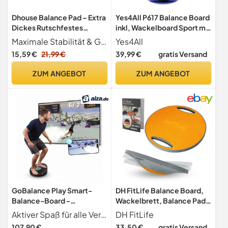
Dhouse Balance Pad – Extra
Yes4All P617 Balance Board
Dickes Rutschfestes
inkl, Wackelboard Sport mit
Balance Kissen Aus Für
Griff und Rutschfester
Maximale Stabilität & Gleichgewichtsschulung Stehmatte schafft eine kontrolliert instabile Trainingsfläche, die gezielt dasGleichgewicht, die Tiefenmuskulatur und die Rumpfstabilität stärkt. Ideal für Reha, Prävention und funktionelles Training für jedes Alter.
Yes4All
Stabilität Core
Oberfläche; Wackelbrett
15,59 €
21,99 €
39,99 €
gratis Versand
Gleichgewichtskissen
Balance Board Ø 40cm - Ø
Training Reha Fitnessmatte
41cm, Farbenfroher für Ihr
ZUM ANGEBOT
ZUM ANGEBOT
Für Yoga Physiotherapie Für
Stabilitäts- und
Schwarz 50 * 40 * 6CM
Ganzkörpertraining
GoBalance Play Smart-
DH FitLife Balance Board,
Balance-Board -
Wackelbrett, Balance Pad
Bluetooth-Spiele &
mit Griffen, extra groß Ø
Aktiver Spaß für alle Verbringen Sie mehr Zeit mit Ihrer Familie dank GoBalance Play und verwandeln Sie Ihr Training in ein Spiel mit interaktiven und fesselnden Spielen für alle Altersgruppen. Verbessert das Gleichgewicht, die Koordination und die Körperkraft und sorgt so für aktive und spannende Familienzeit.
DH FitLife
kostenlose App
42cm, max. 200 KG,
107,90 €
33,50 €
gratis Versand