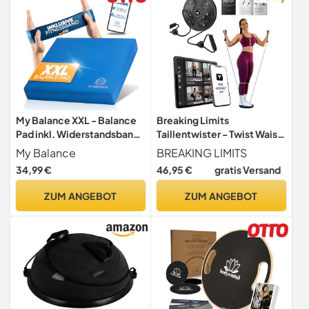
My Balance XXL - Balance
Breaking Limits
Pad inkl. Widerstandsband I
Taillentwister - Twist Waist
Hochwertiges
Disc - Drehscheibe Fitness
My Balance
BREAKING LIMITS
Balancekissen mit E-Book I
34,99 €
46,95 €
gratis Versand
Stärkt deine Balance I
Balance Kissen für Fitness,
ZUM ANGEBOT
ZUM ANGEBOT
Yoga &
Koordinationstraining