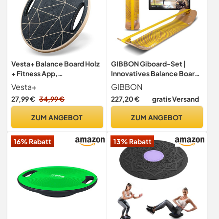
Vesta+ Balance Board Holz
GIBBON Giboard-Set |
+ Fitness App,
Innovatives Balance Board |
Balanceboard aus
Gleichgewichtstrainer |
Vesta+
GIBBON
nachhaltigem Eichenholz,
Interaktives Training mit
27,99 €
34,99 €
227,20 €
gratis Versand
Wackelbrett Balance
App | Für zu Hause &
Board, Therapiekreisel
unterwegs | Ideal für Tricks |
ZUM ANGEBOT
ZUM ANGEBOT
Inkl. Slackline
16% Rabatt
13% Rabatt