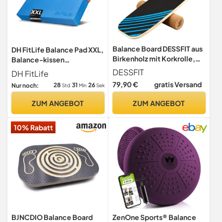
Balance Board DESSFIT aus
DH FitLife Balance Pad XXL,
Birkenholz mit Korkrolle,
Balance-kissen
rutschfeste Oberfläche
50x40x6cm, Memory-
DESSFIT
DH FitLife
Schaum, Blau
79,90 €
gratis Versand
28
31
25
Nur noch:
Std
Min
Sek
ZUM ANGEBOT
ZUM ANGEBOT
10% Rabatt
BJNCDIO Balance Board
ZenOne Sports® Balance