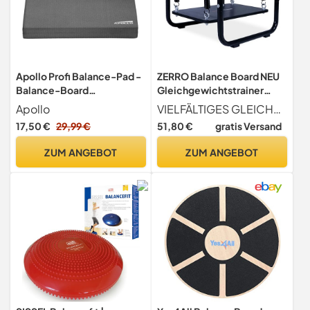
Apollo Profi Balance-Pad -
ZERRO Balance Board NEU
Balance-Board
Gleichgewichtstrainer
Koordinationsmatte für
Balance Trainer
Apollo
VIELFÄLTIGES GLEICHGEWICHTS- UND STABILITÄTSTRAINING Mit Hilfe der Zugfedern können Sie eine Vielzahl von Herausforderungen in verschiedenen Haltungen erreichen, das Gleichgewicht und die Koordination verbessern, die Koordination verschiedener Muskeln anregen und verbessern
Fitness,Yoga und Pilates,
17,50 €
29,99 €
51,80 €
gratis Versand
23,5 x 37,5 x 6 cm
ZUM ANGEBOT
ZUM ANGEBOT