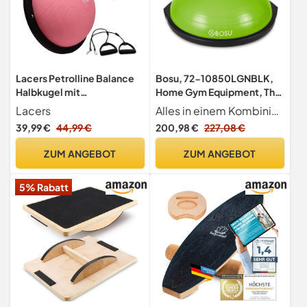
Lacers Petrolline Balance
Bosu, 72-10850LGNBLK,
Halbkugel mit
Home Gym Equipment, The
Widerstandsbändern und
Original Balance Trainer, 65
Lacers
Alles in einem Kombiniert Elemente von Cardio, Kraft und Flexibilität zu einzigartigen und hocheffektiven Workouts.
Pumpe -
cm Durchmesser, Schwarz
39,99 €
44,99 €
200,98 €
227,08 €
Balanceboard/rutschfester
und Grün
Balloberfläche/Gymnastik
ZUM ANGEBOT
ZUM ANGEBOT
ball für Yoga, Fitness,
Krafttraining &
5% Rabatt
Gleichgewichtstraining
(Pink)