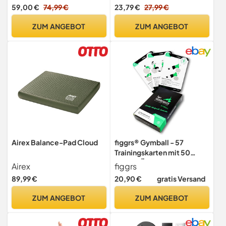
Erwachsene, Rutschfester
59,00 €
74,99 €
23,79 €
27,99 €
Gleichgewichtstrainer mit
Körperbalance-Übung,
ZUM ANGEBOT
ZUM ANGEBOT
33×42 cm Monobrett
(Schwarz, Naturholz)
Airex Balance-Pad Cloud
figgrs® Gymball - 57
Trainingskarten mit 50
Fitness Übungen für
Airex
figgrs
vielseitiges Ganzkörper
89,99 €
20,90 €
gratis Versand
Training mit Gymnastikball I
Workout Sport Karten
ZUM ANGEBOT
ZUM ANGEBOT
zuhause & überall I von
Anfänger bis Profi