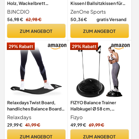
Holz, Wackelbrett
Kissen I Ballsitzkissen für
Gleichgewichtstrainer,
Koordinations- &
BJNCDIO
ZenOne Sports
Board für Yoga und Übung,
Rückentraining I
56,98 €
62,98 €
50,36 €
gratis Versand
Balancierbrett für Frauen
Orthopädisches Sitzkissen I
und Erwachsene, mit
Luftkissen für
ZUM ANGEBOT
ZUM ANGEBOT
integrierten Kugellabyrinth
Fitnesstraining inkl. Pumpe
für Interaktive
& Workout-Guide I
29% Rabatt
29% Rabatt
Familiensport
Balancekissen
Relaxdays Twist Board,
FIZYO Balance Trainer
handliches Balance Board
Halbkugel Ø 58 cm,
für Ganzkörpertraining,
Rutschfester Balance Ball
Relaxdays
Fizyo
belastbares XL Workout
mit Bändern & Pumpe für
29,99 €
41,99 €
49,99 €
69,99 €
Board bis 150 kg, schwarz
Gleichgewicht, Core-
Training, Yoga, Pilates,
ZUM ANGEBOT
ZUM ANGEBOT