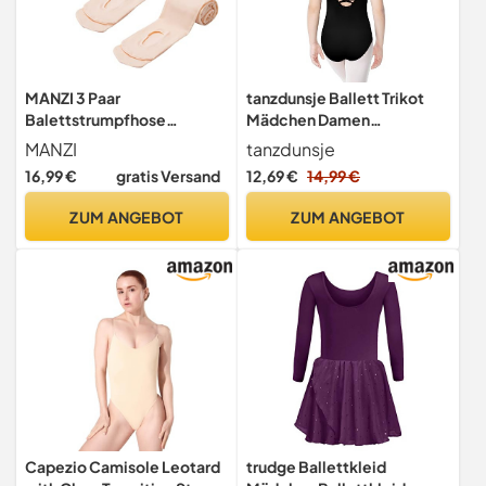
MANZI 3 Paar
tanzdunsje Ballett Trikot
Balettstrumpfhose
Mädchen Damen
Mädchen Damen Basic
Baumwolle - Ballettanzug
MANZI
tanzdunsje
Cabrio Ballett Tanz
mit Verstellbarem Riemen,
16,99 €
gratis Versand
12,69 €
14,99 €
Strumpfhosen mit
Ballett Body TanzBody
Fersenloch 40 den，Ballett
Gymnastikanzug Trikot
ZUM ANGEBOT
ZUM ANGEBOT
Rosa,Small(Age 4-6)
Leibchen für Kinder
Capezio Camisole Leotard
trudge Ballettkleid