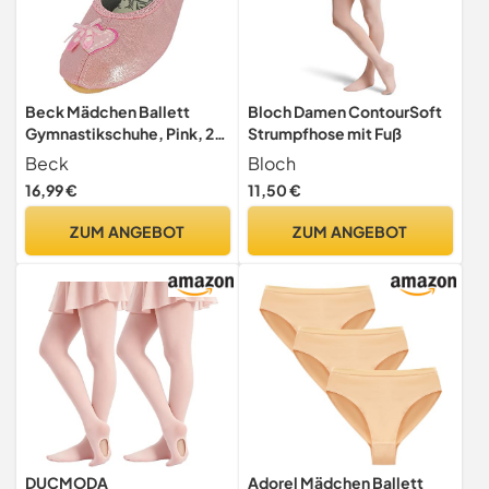
Beck Mädchen Ballett
Bloch Damen ContourSoft
Gymnastikschuhe, Pink, 23
Strumpfhose mit Fuß
EU
Beck
Bloch
16,99 €
11,50 €
ZUM ANGEBOT
ZUM ANGEBOT
DUCMODA
Adorel Mädchen Ballett