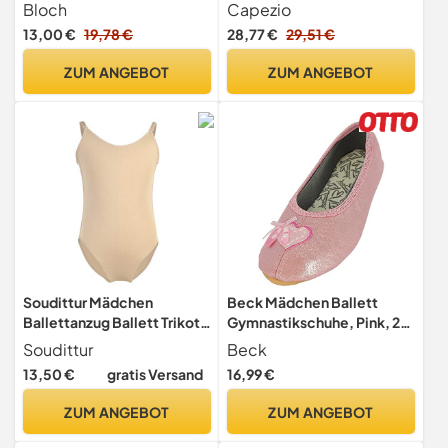
Bloch
Capezio
13,00 €
19,78 €
28,77 €
29,51 €
ZUM ANGEBOT
ZUM ANGEBOT
Soudittur Mädchen
Beck Mädchen Ballett
Ballettanzug Ballett Trikot
Gymnastikschuhe, Pink, 29
Turnanzug Nahtlose Tanzen
EU
Soudittur
Beck
Unterwäsche für Kinder und
13,50 €
gratis Versand
16,99 €
Erwachsene Nude (S (120-
140 cm))
ZUM ANGEBOT
ZUM ANGEBOT