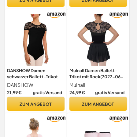
Jahre
DANSHOW Damen
Mulnall Damen Ballett-
schwarzer Ballett-Trikot
Trikot mit Rock(7027-06-
Tanzanzug(7037-06-S)
M)
DANSHOW
Mulnall
21,99 €
gratis Versand
24,99 €
gratis Versand
ZUM ANGEBOT
ZUM ANGEBOT