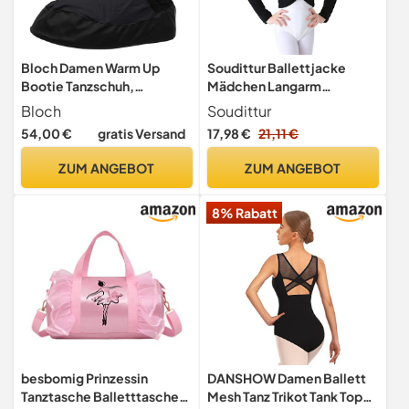
Bloch Damen Warm Up
Soudittur Ballettjacke
Bootie Tanzschuh,
Mädchen Langarm
Schwarz, X-Small
Weichem Baumwollstoff
Bloch
Soudittur
Wärmende Ballettkleidung
54,00 €
gratis Versand
17,98 €
21,11 €
für Kinder (Schwarz, 125-
135)
ZUM ANGEBOT
ZUM ANGEBOT
8% Rabatt
besbomig Prinzessin
DANSHOW Damen Ballett
Tanztasche Balletttasche
Mesh Tanz Trikot Tank Top