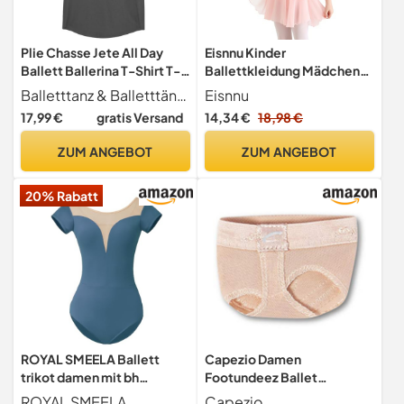
Plie Chasse Jete All Day
Eisnnu Kinder
Ballett Ballerina T-Shirt T-
Ballettkleidung Mädchen
Shirt
Baumwolle Kurzarm
Balletttanz & Balletttänzerin Sprüche
Eisnnu
Tanzkleid mädchen
17,99 €
gratis Versand
14,34 €
18,98 €
Ballettrock Balletttrikot
Ballettanzug mit Chiffon
ZUM ANGEBOT
ZUM ANGEBOT
Rock Tütü 2-11 Jahre
20% Rabatt
ROYAL SMEELA Ballett
Capezio Damen
trikot damen mit bh
Footundeez Ballet
Ballerina body ballettbody
Zehenschutz, Beige Nude,
ROYAL SMEELA
Capezio