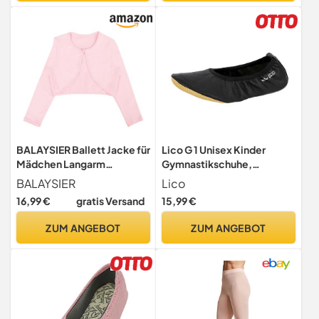
BALAYSIER Ballett Jacke für
Lico G 1 Unisex Kinder
Mädchen Langarm
Gymnastikschuhe,
Ballettjacke Kinder
Schwarz, 31 EU
BALAYSIER
Lico
Rundhalsausschnitt mit
16,99 €
gratis Versand
15,99 €
Knöpfen Tanztops für
Tanztraining
ZUM ANGEBOT
ZUM ANGEBOT
Gymnastik(Rosa,130)