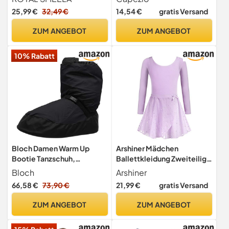
damen ballett tanz trikots
38/39.5 EU
25,99 €
32,49 €
14,54 €
gratis Versand
erwachsene ballett tanz
body ballettrikot kurzarm
ZUM ANGEBOT
ZUM ANGEBOT
body tanzen trikot Frauen
sexy tanzbody für damen
10% Rabatt
Bloch Damen Warm Up
Arshiner Mädchen
Bootie Tanzschuh,
Ballettkleidung Zweiteilig
Schwarz, Medium
Langarm Baumwolle mit
Bloch
Arshiner
Rock
66,58 €
73,90 €
21,99 €
gratis Versand
ZUM ANGEBOT
ZUM ANGEBOT