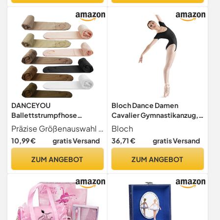
Make up)
DANCEYOU
Bloch Dance Damen
Ballettstrumpfhose
Cavalier Gymnastikanzug,
Tanzstrumpfhosen für
kurzärmelig, Schwarz,
Präzise Größenauswahl für jede Körpergröße - XSC SC(S) bis XXLA(XXL) (84 185 cm) Ob Kind, Teenager oder Erwachsene Unsere Größentabelle (inkl. Körperhöhen-Empfehlung) hilft, die perfekte Passform zu finden. Endlich Strumpfhosen, die nicht zu kurz oder eng sind! (Kundenstimme)
Bloch
Mädchen Kinder und Damen
Größe L
10,99 €
gratis Versand
36,71 €
gratis Versand
mit Loch Rosa XL
ZUM ANGEBOT
ZUM ANGEBOT