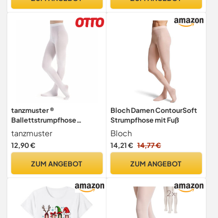
Ballett Ballettbodyin
Schmuck Geschenk
schwarz, Größe:164/170
Sterlingsilber
tanzmuster ®
Bloch Damen ContourSoft
Ballettstrumpfhose
Strumpfhose mit Fuß
Mädchen - Lena - kein
tanzmuster
Bloch
Kratzen und Rutschen,
12,90 €
14,21 €
14,77 €
äußerst strapazierfähig
(keine Laufmaschen),
ZUM ANGEBOT
ZUM ANGEBOT
Strumpfhose fürs Kinder
Ballett in weiß, Größe 152-
170