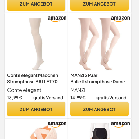
Strickjacke für Mädchen
ZUM ANGEBOT
ZUM ANGEBOT
Damen (as3, Numeric,
Numeric_110, Regular,
Rosa)
Conte elegant Mädchen
MANZI 2 Paar
Strumpfhose BALLET 70
Ballettstrumpfhose Damen
DEN 2er-Pack Blickdichte
Cabrio Tanzstrumpfhose
Conte elegant
MANZI
Kinder Strumpfhosen aus
mit Fersenloch
13,99 €
gratis Versand
14,99 €
gratis Versand
3D Mikrofaser für Tanz
Ballett & Gymnastik Mit
ZUM ANGEBOT
ZUM ANGEBOT
Elastischem Bund und
Flachen Nähten Perfekt für
Schule