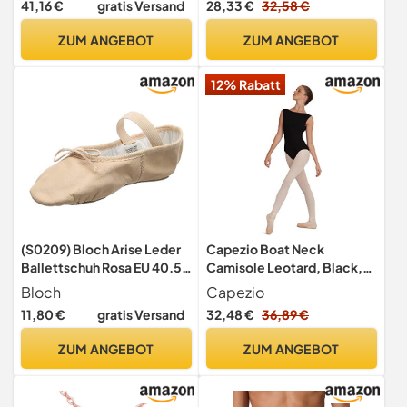
41,16 €
gratis Versand
28,33 €
32,58 €
ZUM ANGEBOT
ZUM ANGEBOT
12% Rabatt
(S0209) Bloch Arise Leder
Capezio Boat Neck
Ballettschuh Rosa EU 40.5
Camisole Leotard, Black,
B UK Ad 7.5 B
Small
Bloch
Capezio
11,80 €
gratis Versand
32,48 €
36,89 €
ZUM ANGEBOT
ZUM ANGEBOT