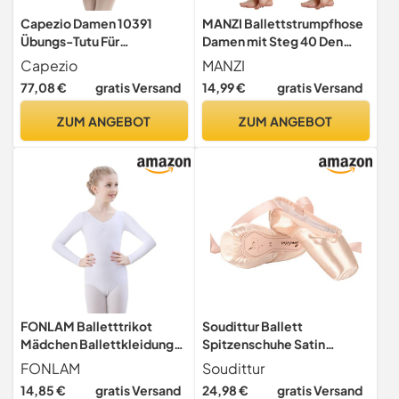
Capezio Damen 10391
MANZI Ballettstrumpfhose
Übungs-Tutu Für
Damen mit Steg 40 Den
Erwachsene, Weiß, S EU
Hautfarbe Tanz Leggings
Capezio
MANZI
77,08 €
gratis Versand
14,99 €
gratis Versand
ZUM ANGEBOT
ZUM ANGEBOT
FONLAM Balletttrikot
Soudittur Ballett
Mädchen Ballettkleidung
Spitzenschuhe Satin
Turnanzug Mädchen
Tanzschuhe Rosa Ballerinas
FONLAM
Soudittur
Langarm Gymnastikanzug
mit Aufgenähten Bändern
14,85 €
gratis Versand
24,98 €
gratis Versand
Tanztrikot Kinder (9-10
und Spitzenschoner für