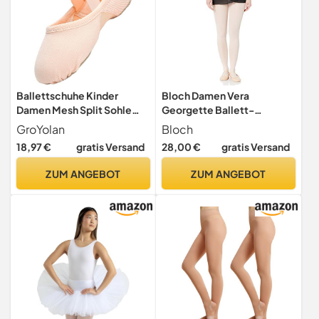
Ballettschuhe Kinder
Bloch Damen Vera
Damen Mesh Split Sohle
Georgette Ballett-
Elastisch Tanzschuhe EU
Wickelrock
GroYolan
Bloch
25-99
18,97 €
gratis Versand
28,00 €
gratis Versand
ZUM ANGEBOT
ZUM ANGEBOT