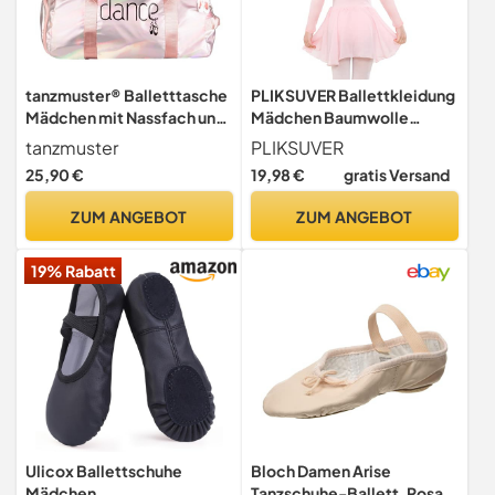
tanzmuster® Balletttasche
PLIKSUVER Ballettkleidung
Mädchen mit Nassfach und
Mädchen Baumwolle
Schuhfach - Sporttasche
Ballettkleid Balletttrikot
tanzmuster
PLIKSUVER
Kinder als Umhängetasche
Langarm Tanzkleid
25,90 €
19,98 €
gratis Versand
oder Handtasche
Tanzbody mit Chiffon Rock
Weekender Gym Bag
Tütü Rosa, 120
ZUM ANGEBOT
ZUM ANGEBOT
Reisetasche 20 Liter
19% Rabatt
Ulicox Ballettschuhe
Bloch Damen Arise
Mädchen
Tanzschuhe-Ballett, Rosa,