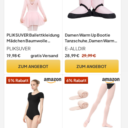
PLIKSUVER Ballettkleidung
Damen Warm Up Bootie
Mädchen Baumwolle
Tanzschuhe,Damen Warm
Ballettkleid Balletttrikot
Up Boot HausschuhWarm
PLIKSUVER
E-ALLDIR
Langarm Tanzkleid
Up Bootie,Erwachsene
19,98 €
gratis Versand
28,99 €
29,99 €
Tanzbody mit Chiffon Rock
Stiefel
Tütü Rosa, 110
ZUM ANGEBOT
ZUM ANGEBOT
5% Rabatt
6% Rabatt