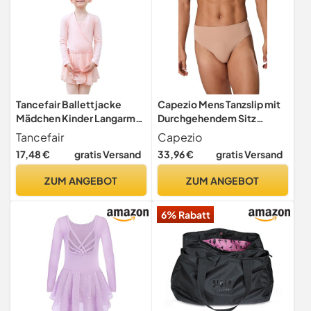
Tancefair Ballettjacke
Capezio Mens Tanzslip mit
Mädchen Kinder Langarm
Durchgehendem Sitz
Ballett Wickeljacke
Briefs, Nude, X-Large
Tancefair
Capezio
Baumwollstoff Wärmende
17,48 €
gratis Versand
33,96 €
gratis Versand
Tanz Ballettjacke
Gymnastik Ballettkleidung
ZUM ANGEBOT
ZUM ANGEBOT
für Mädchen Damen
6% Rabatt