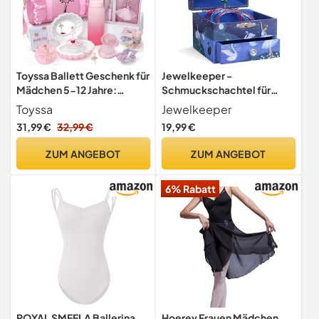
Toyssa Ballett Geschenk für
Jewelkeeper -
Mädchen 5-12 Jahre:
Schmuckschachtel für
Sporttasche, Spieluhr,
Mädchen mit Musik und sich
Toyssa
Jewelkeeper
Wasserflasche, Glitzer
drehender Ballerina mit
31,99 €
32,99 €
19,99 €
Notizbuch, Halskette -
ausziehbarer Schublade,
Geburtstag Geschenke ab 5
Glitzerdesign -
ZUM ANGEBOT
ZUM ANGEBOT
Jahren
Schwanensee Melodie
6% Rabatt
ROYAL SMEELA Ballerina
Hoerev Frauen Mädchen