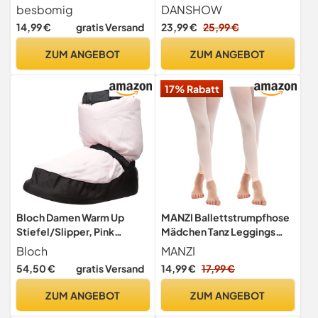
Umhängetasche
Crisscross Hohl Rücken
besbomig
DANSHOW
Sporttasche Tasche Farbe
Tanzbekleidung Ballett
14,99 €
gratis Versand
23,99 €
25,99 €
pink Geschenk Dance Gym
Trikot(23601-06-S)
für Mädchen,Rosa
ZUM ANGEBOT
ZUM ANGEBOT
17% Rabatt
Bloch Damen Warm Up
MANZI Ballettstrumpfhose
Stiefel/Slipper, Pink
Mädchen Tanz Leggings
(Candy pink), Medium
Kinder Strumpfhose Ohne
Bloch
MANZI
Fuss
54,50 €
gratis Versand
14,99 €
17,99 €
ZUM ANGEBOT
ZUM ANGEBOT