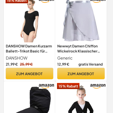
15% Rabatt
DANSHOW Damen Kurzarm
Newwyt Damen Chiffon
Ballett-Trikot Basic für
Wickelrock Klassischer
Tanzteams(4027-06-S)
Ballett Wickelrock
DANSHOW
Generic
Mädchen Tutu Tanzrock
21,99 €
25,99 €
12,99 €
gratis Versand
Tanz Schlittschuh über
Schal Rock Dancewear
ZUM ANGEBOT
ZUM ANGEBOT
Grau Polyester-Faser
15% Rabatt