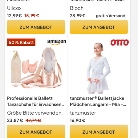
Ballettschläppchen Damen
39 EU (6 B UK)
Ulicox
Bloch
Tanzschuhe aus PU Leder
12,99 €
15,99 €
23,99 €
gratis Versand
Gymnastikschuhe Kinder
Turnschläppchen Geteilte
ZUM ANGEBOT
ZUM ANGEBOT
Ledersohle Ballett Schuhe
Schwarz 39
50% Rabatt
Professionelle Ballett
tanzmuster ® Ballettjacke
Tanzschuhe für Erwachsene
Mädchen Langarm - Mia -
Damen und Kinder,
aus sehr weichem
Größe Bitte verwenden Sie die Größentabelle als Referenzstandard (letztes Hauptbild) und nehmen Sie nicht die Zahl auf der Schuhsohle als Größe. Die empfohlene Schuhgröße basiert auf der Größe des nackten Fußes. Wählen Sie in der Regel direkt die Größe Ihrer üblichen Schuhe für den Alltag (Freizeitschuhe), es sei denn, Sie bevorzugen eine lockere Passform. Wenn sich der Schuh etwas zu weit anfühlt, können Sie das Gummiband enger schnüren, damit der Schuh besser an Ihren Fuß anpasst.
tanzmuster
Einschließlich Silikon
Baumwollstoff Ballett Top
23,87 €
47,74 €
16,90 €
Zehenpads und Stoffbeutel
zum Reinschlüpfen in weiß,
Rosa 39
Größe 116/122
ZUM ANGEBOT
ZUM ANGEBOT