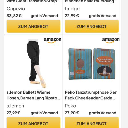
with Clear Transition Straps,
Mädchen Ballettkleidung
Nude, Large
Kinder Ballettanzug
Capezio
trudge
Langarm Tanzkleid Ballett
33,82 €
gratis Versand
22,99 €
gratis Versand
Trikot Mit Rock Tütü
Tanzbody Violett 130/3-4
ZUM ANGEBOT
ZUM ANGEBOT
Jahre
s.lemon Ballett Wärme
Peko Tanzstrumpfhose 3 er
Hosen,Damen Lang Ripstop
Pack Cheerleader Garde
Hose Wärmehose für Tanz
Tanzmariechen Ballett
s.lemon
Peko
Schwarz M
90den Strumpfhose mit
27,99 €
gratis Versand
27,90 €
gratis Versand
Glanz make up
(DE/NL/SE/PL, Numerisch,
ZUM ANGEBOT
ZUM ANGEBOT
38, 40, Regular, Regular,