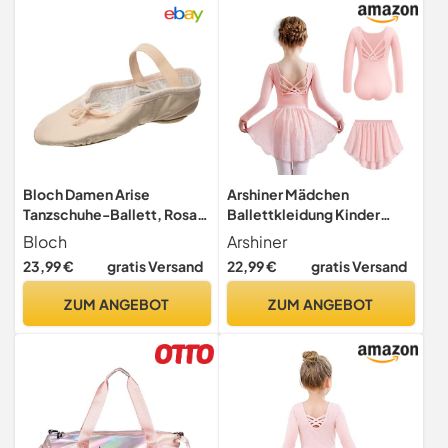
Bloch Damen Arise
Arshiner Mädchen
Tanzschuhe-Ballett, Rosa,
Ballettkleidung Kinder
38 EU (5 B UK)
Baumwolle Langarm
Bloch
Arshiner
Ballettkleid Rosa
23,99 €
gratis Versand
22,99 €
gratis Versand
ZUM ANGEBOT
ZUM ANGEBOT