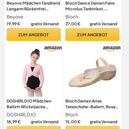
Beyove Mädchen Tanzkleid
Bloch Dance Damen Faire
Langarm Rückenfrei
Microlux Tanktrikot,
Ballettkleid mit High Low
Schwarz, Größe XL
Beyove
Bloch
Saum
19,99 €
gratis Versand
27,00 €
gratis Versand
ZUM ANGEBOT
ZUM ANGEBOT
DGSHIRLDJO Mädchen
Bloch Damen Arise
Ballett Wickeljacke
Tanzschuhe-Ballett, Rosa
Gymnastik Tanz
(Rosa), 41 EU(8 B UK)
DGSHIRLDJO
Bloch
Ballettjacke Langarm
18,99 €
gratis Versand
15,00 €
gratis Versand
Baumwolle Ballett