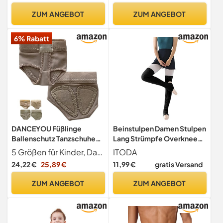
Jahre, Weiß)
Damen Mädchen EU 38
ZUM ANGEBOT
ZUM ANGEBOT
6% Rabatt
DANCEYOU Füßlinge
Beinstulpen Damen Stulpen
Ballenschutz Tanzschuhe
Lang Strümpfe Overknee
Zehenpolster Schoner
Ballettstulpen mit
5 Größen für Kinder, Damen und Herren Bitte beachten Sie, dass die Größe des Zehenpolsters nichts mit der Größe Ihrer Schuhe zu tun hat. Die Versionen "Pro" und "Training" haben unterschiedliche Größen. Bitte messen Sie den Umfang 5cm hinter dem Zeh, wie auf dem Bild gezeigt.
ITODA
Ballett Trainieren Sport
Fersenloch Stiefelstulpen
24,22 €
25,89 €
11,99 €
gratis Versand
Zehenschutz für Kinder und
Mädchen Beinwärmer
Erwachsene Upgrade L
Strick Stulpensocken Warm
ZUM ANGEBOT
ZUM ANGEBOT
Beinstrümpfe Winter
Herbst Kniestrumpf Ballett
Tanzen Yoga