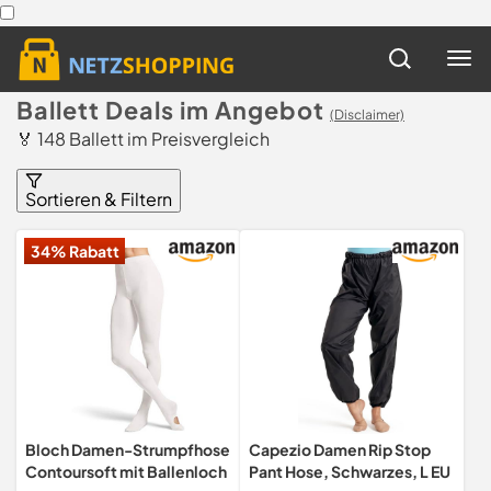
Ballett Deals im Angebot
(Disclaimer)
🏅 148 Ballett im Preisvergleich
Sortieren & Filtern
34% Rabatt
Bloch Damen-Strumpfhose
Capezio Damen Rip Stop
Contoursoft mit Ballenloch
Pant Hose, Schwarzes, L EU