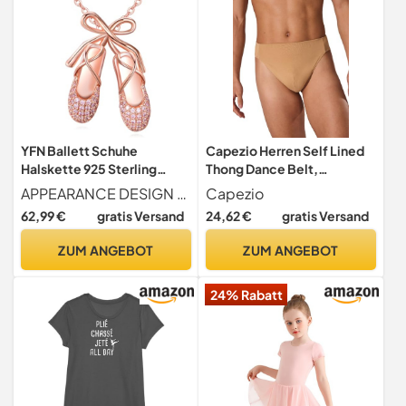
YFN Ballett Schuhe
Capezio Herren Self Lined
Halskette 925 Sterling
Thong Dance Belt,
Silber Ballermann Anhänger
Natürlich, M EU
APPEARANCE DESIGN Diese Halskette hat die elegante Form eines Ballettschuhs, der mit rosa Zirkonia verziert ist, um ein einzigartiges Stück zu schaffen, das die schöne Symbolik von Liebe, Schönheit, Hoffnungen und Träumen vermittelt. Ein perfektes Accessoire für alle, die die Anmut und Kunstfertigkeit des Balletts zu schätzen wissen.
Capezio
Rosa Bogen Schmuck
62,99 €
gratis Versand
24,62 €
gratis Versand
Frauen Geschenk für Ballett
Liebhaber Balletttänzerin
ZUM ANGEBOT
ZUM ANGEBOT
24% Rabatt