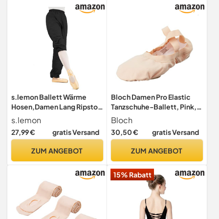
s.lemon Ballett Wärme
Bloch Damen Pro Elastic
Hosen,Damen Lang Ripstop
Tanzschuhe-Ballett, Pink,
Hose Wärmehose für Tanz
37 EU (4C)
s.lemon
Bloch
Schwarz S
27,99 €
gratis Versand
30,50 €
gratis Versand
ZUM ANGEBOT
ZUM ANGEBOT
15% Rabatt