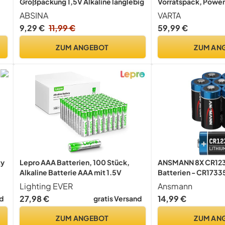
Vorratspack, Powe
Großpackung 1,5V Alkaline langlebig
Alkaline
VARTA
ABSINA
59,99 €
78
11
29
Nur noch:
Std
Min
Sek
ZUM ANGEBOT
ZUM AN
ty
Lepro AAA Batterien, 100 Stück,
ANSMANN 8X CR123A
Alkaline Batterie AAA mit 1.5V
Batterien - CR1733
EL123
Lighting EVER
Ansmann
e
27,98 €
14,99 €
d
gratis Versand
ZUM ANGEBOT
ZUM AN