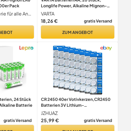
100er Pack
Longlife Power, Alkaline Mignon-
Batterie
Mehrzweck-Batterie für alle Anwendungszwecke geeignet
VARTA
18,26 €
gratis Versand
GEBOT
ZUM ANGEBOT
erien, 24 Stück
CR 2450 40er Votivkerzen,CR2450
Alkaline Batterie
Batterien 3V Lithium-
Knopfzelle,Teelichter, Video,
JZHUAZ
Computer, Rechner, IC-Karten
25,99 €
gratis Versand
gratis Versand