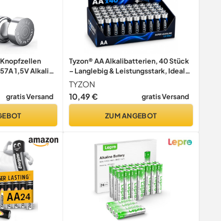
 Knopfzellen
Tyzon® AA Alkalibatterien, 40 Stück
57A 1,5V Alkaline
– Langlebig & Leistungsstark, Ideal
tbarkeit
für Haushalts- und Elektronikgeräte
TYZON
10,49 €
gratis Versand
gratis Versand
GEBOT
ZUM ANGEBOT