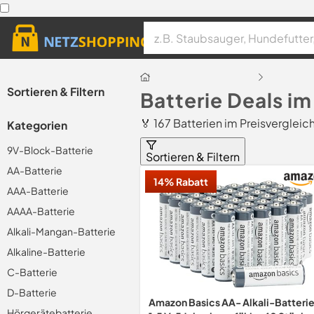
Sortieren & Filtern
Batterie Deals i
🏅 167 Batterien im Preisvergleic
Kategorien
9V-Block-Batterie
Sortieren & Filtern
AA-Batterie
14% Rabatt
AAA-Batterie
AAAA-Batterie
Alkali-Mangan-Batterie
Alkaline-Batterie
C-Batterie
D-Batterie
Amazon Basics AA- Alkali-Batterie
Hörgerätebatterie