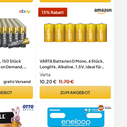
13% Rabatt
, 150 Stück
VARTA Batterien D Mono, 6 Stück,
r on Demand,
Longlife, Alkaline, 1,5V, ideal für
Fernbedienungen, Wecker, Radios,
Varta
Made in Germany
10,20 €
11,70 €
gratis Versand
GEBOT
ZUM ANGEBOT