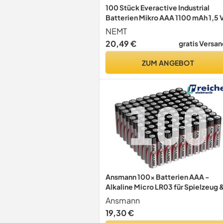
100 Stück Everactive Industrial
Batterien Mikro AAA 1100 mAh 1,5 
LR03 Alkaline
NEMT
20,49 €
gratis Versan
ZUM ANGEBOT
Ansmann 100x Batterien AAA -
Alkaline Micro LR03 für Spielzeug 
LED
Ansmann
19,30 €