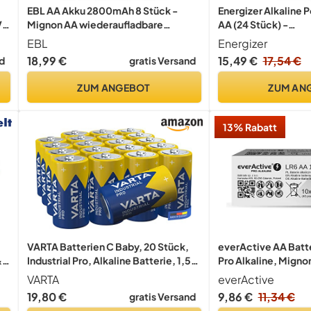
EBL AA Akku 2800mAh 8 Stück -
Energizer Alkaline 
V
Mignon AA wiederaufladbare
AA (24 Stück) -
Batterien, Typ NI-MH, geringe
Hochleistungsbatter
EBL
Energizer
Selbstentladung mit Staubkasten,
Batterie für Haushal
18,99 €
15,49 €
17,54 €
d
gratis Versand
1.2v AA Akkubatterien
100% plastikfreie 
Verpackung - 7 Jahr
ZUM ANGEBOT
ZUM AN
[Exklusiv bei Amazo
13% Rabatt
VARTA Batterien C Baby, 20 Stück,
everActive AA Batt
&
Industrial Pro, Alkaline Batterie, 1,5V,
Pro Alkaline, Migno
Vorratspack, Made in Germany
VARTA
everActive
[Exklusiv bei Amazon]
19,80 €
9,86 €
11,34 €
gratis Versand