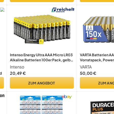
Intenso Energy Ultra AAA Micro LR03
VARTA Batterien AA
Alkaline Batterien 100er Pack, gelb-
Vorratspack, Powe
schwarz
Alkaline, 1,5 V
Intenso
VARTA
20,49 €
50,00 €
d
ZUM ANGEBOT
ZUM AN