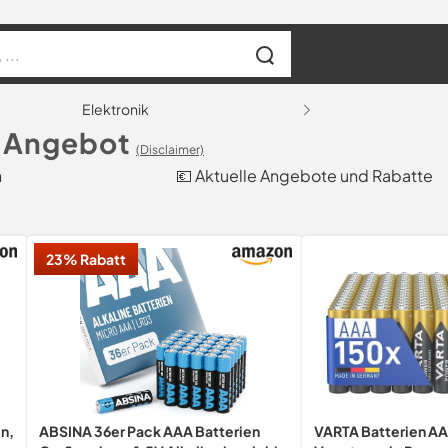
Elektronik
m Angebot
(Disclaimer)
h
💶 Aktuelle Angebote und Rabatte
23% Rabatt
n,
VARTA Batterien AA
ABSINA 36er Pack AAA Batterien