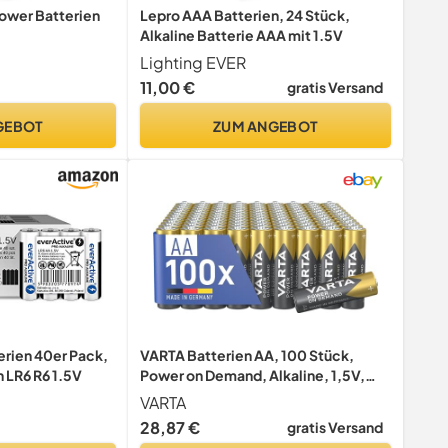
Power Batterien
Lepro AAA Batterien, 24 Stück,
Alkaline Batterie AAA mit 1.5V
ien 1,5V -
Lighting EVER
t und Büro -
11,00 €
gratis Versand
Recycelbar
e lagerfähig
GEBOT
ZUM ANGEBOT
n]
erien 40er Pack,
VARTA Batterien AA, 100 Stück,
n LR6 R6 1.5V
Power on Demand, Alkaline, 1,5V,
Vorratspack in umweltschonender
VARTA
Verpackung, ideal für
28,87 €
gratis Versand
Computerzubehör, Smart Home