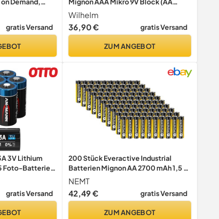
r on Demand,
Mignon AAA Mikro 9V Block (AA
Mignon, 200)
Wilhelm
36,90 €
gratis Versand
gratis Versand
GEBOT
ZUM ANGEBOT
 3V Lithium
200 Stück Everactive Industrial
5 Foto-Batterie
Batterien Mignon AA 2700 mAh 1,5 V
HR06 Alkaline
NEMT
42,49 €
gratis Versand
gratis Versand
GEBOT
ZUM ANGEBOT