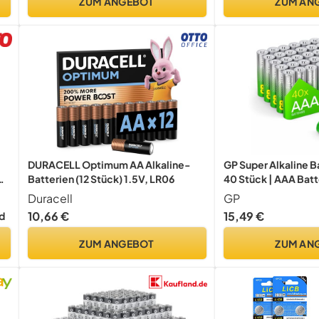
ZUM ANGEBOT
ZUM AN
DURACELL Optimum AA Alkaline-
GP Super Alkaline B
Batterien (12 Stück) 1.5V, LR06
40 Stück | AAA Bat
Duracell
GP
10,66 €
15,49 €
d
ZUM ANGEBOT
ZUM AN