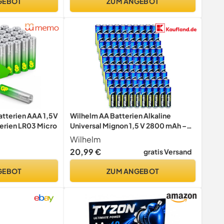
GEBOT
ZUM ANGEBOT
atterien AAA 1,5V
Wilhelm AA Batterien Alkaline
terien LR03 Micro
Universal Mignon 1,5 V 2800 mAh –
90 Stück
Wilhelm
20,99 €
gratis Versand
GEBOT
ZUM ANGEBOT