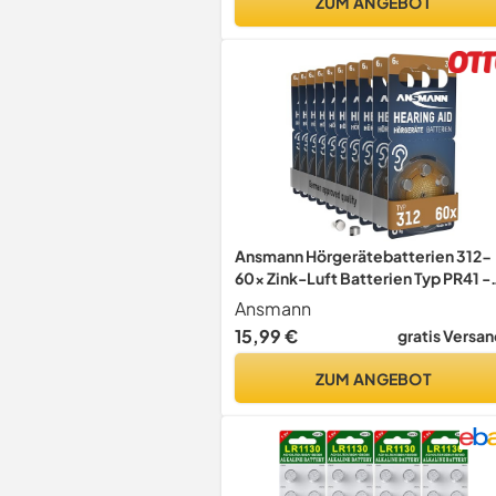
ZUM ANGEBOT
Ansmann Hörgerätebatterien 312-
60x Zink-Luft Batterien Typ PR41 -
Braun
Ansmann
15,99 €
gratis Versan
ZUM ANGEBOT