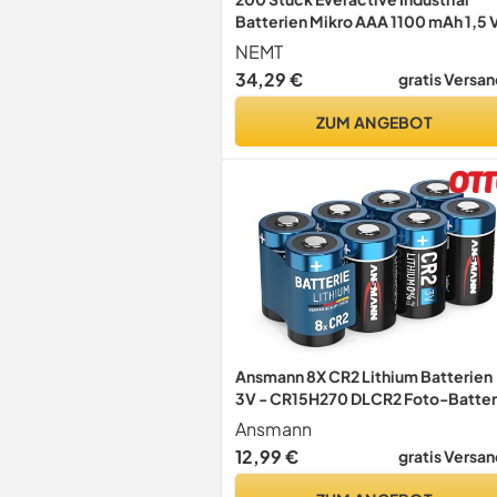
Batterien Mikro AAA 1100 mAh 1,5 
LR03 Alkaline
NEMT
34,29 €
gratis Versan
ZUM ANGEBOT
Ansmann 8X CR2 Lithium Batterien
3V - CR15H270 DLCR2 Foto-Batter
Set
Ansmann
12,99 €
gratis Versan