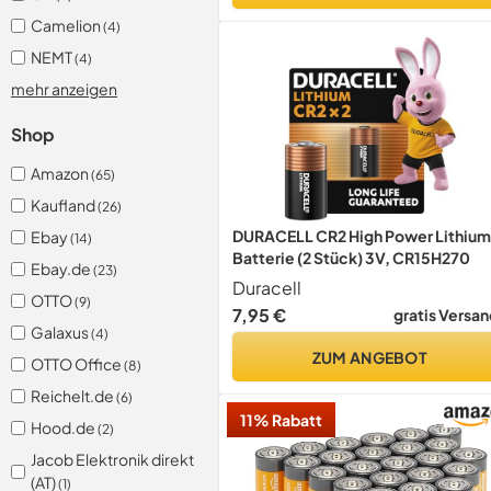
Camelion
(4)
NEMT
(4)
mehr anzeigen
Shop
Amazon
(65)
Kaufland
(26)
DURACELL CR2 High Power Lithium
Ebay
(14)
Batterie (2 Stück) 3V, CR15H270
Ebay.de
(23)
Duracell
OTTO
(9)
7,95 €
gratis Versan
Galaxus
(4)
ZUM ANGEBOT
OTTO Office
(8)
Reichelt.de
(6)
11% Rabatt
Hood.de
(2)
Jacob Elektronik direkt
(AT)
(1)