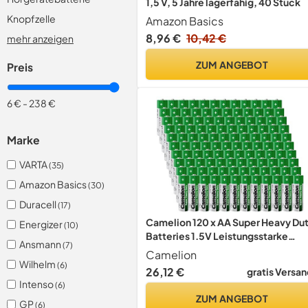
1,5 V, 5 Jahre lagerfähig, 40 Stück
Knopfzelle
Amazon Basics
8,96 €
10,42 €
mehr anzeigen
ZUM ANGEBOT
Preis
6 €
-
238 €
Marke
VARTA
(35)
Amazon Basics
(30)
Duracell
(17)
Camelion 120 x AA Super Heavy Du
Energizer
(10)
Batteries 1.5V Leistungsstarke
Ansmann
(7)
Einwegbatterien für Spielzeug,
Camelion
Wecker, Fernbedienungen und viel
Wilhelm
(6)
26,12 €
gratis Versan
andere Geräte
Intenso
(6)
ZUM ANGEBOT
GP
(6)