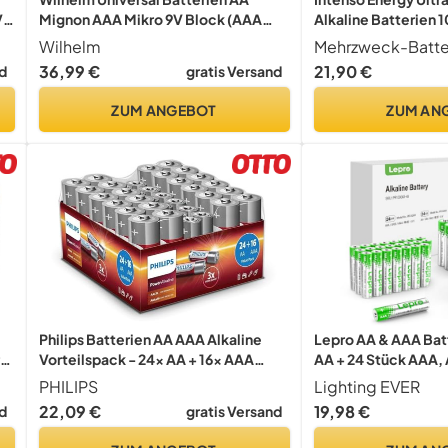
V
Mignon AAA Mikro 9V Block (AAA
Alkaline Batterien 
Mikro, 200)
Wilhelm
36,99 €
21,90 €
d
gratis Versand
ZUM ANGEBOT
ZUM AN
Philips Batterien AA AAA Alkaline
Lepro AA & AAA Batt
ie
Vorteilspack - 24x AA + 16x AAA
AA + 24 Stück AAA, 
Batterien - Power Alkaline 1.5V für
PHILIPS
Lighting EVER
Spielzeug, Kamera, Taschenlampe,
22,09 €
19,98 €
d
gratis Versand
Fernbedienung und Mehr