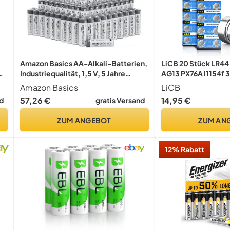
Amazon Basics AA-Alkali-Batterien,
LiCB 20 Stück LR44
Industriequalität, 1,5 V, 5 Jahre
AG13 PX76A l1154f 3
lagerfähig, 200 Stück
Batterie 3 Jahre Hal
Amazon Basics
LiCB
57,26 €
14,95 €
d
gratis Versand
ZUM ANGEBOT
ZUM AN
12% Rabatt