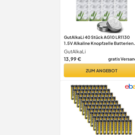
GutAlkaLi 40 Stück AG10 LR1130
1.5V Alkaline Knopfzelle Batterien
ohne Quecksilber
GutAlkaLi
13,99 €
gratis Versan
ZUM ANGEBOT