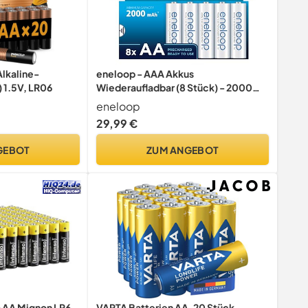
lkaline-
eneloop - AAA Akkus
) 1.5V, LR06
Wiederaufladbar (8 Stück) - 2000
mAh NiMH Batterien
eneloop
29,99 €
GEBOT
ZUM ANGEBOT
a AA Mignon LR6
VARTA Batterien AA, 20 Stück,