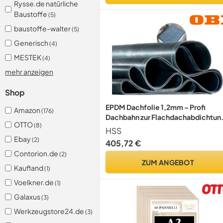
Rysse.de natürliche
Baustoffe
(5)
baustoffe-walter
(5)
Generisch
(4)
MESTEK
(4)
mehr anzeigen
Shop
EPDM Dachfolie 1,2mm – Profi
Amazon
(176)
Dachbahn zur Flachdachabdichtung
OTTO
(8)
50+ Jahre Lebensdauer & 20 Jahre
HSS
Materialgarantie | UV-beständige
Ebay
(2)
405,72 €
EPDM Folie für Gartenhaus, Carport
Contorion.de
(2)
Garage & mehr (4,00m x 7,00m)
ZUM ANGEBOT
Kaufland
(1)
Voelkner.de
(1)
Galaxus
(3)
Werkzeugstore24.de
(3)