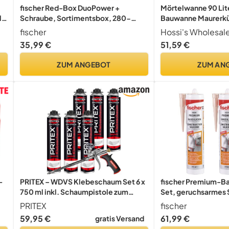
fischer Red-Box DuoPower +
Mörtelwanne 90 Lite
 -
Schraube, Sortimentsbox, 280-
Bauwanne Maurerkü
teilig mit Schrauben & DuoPower
Baukübel Profi
fischer
Hossi's Wholesal
Dübeln in verschiedenen Größen,
35,99 €
51,59 €
vorsortiertes Set für zahlreiche
Baustoffe und Befestigungen
ZUM ANGEBOT
ZUM AN
-
PRITEX – WDVS Klebeschaum Set 6 x
fischer Premium-Bau
750 ml inkl. Schaumpistole zum
Set, geruchsarmes S
60
Isolieren, Fixieren & Befestigen –
Außen, wetterfest, f
PRITEX
fischer
Montageschaum Dämmstoffkleber
Anwendungen und B
59,95 €
61,99 €
gratis Versand
mit sehr guter Haftung, Bauschaum
Langzeitschutz vor 