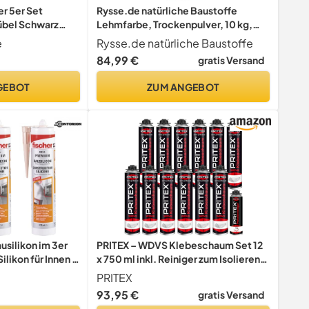
r 5er Set
Rysse.de natürliche Baustoffe
bel Schwarz
Lehmfarbe, Trockenpulver, 10 kg,
Reichweite ca. 76 m² (Goldocker)
e
Rysse.de natürliche Baustoffe
84,99 €
gratis Versand
GEBOT
ZUM ANGEBOT
silikon im 3er
PRITEX – WDVS Klebeschaum Set 12
ilikon für Innen &
x 750 ml inkl. Reiniger zum Isolieren,
ür viele
Fixieren & Befestigen ///
PRITEX
austoffe,
Bauschaum Dämmstoffkleber mit
93,95 €
gratis Versand
Schimmel, je 310
sehr guter Haftung, niedrigem