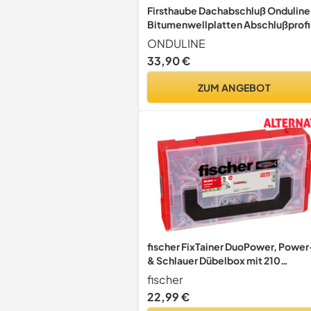
Firsthaube Dachabschluß Onduline
Bitumenwellplatten Abschlußprofil
grau
ONDULINE
33,90 €
ZUM ANGEBOT
fischer FixTainer DuoPower, Power
& Schlauer Dübelbox mit 210
DuoPower Dübeln (120 Stk. 6 x 30, 
fischer
Stk. 8 x 40, 30 Stk. 10 x 50),
22,99 €
Universaldübel für zahlreiche