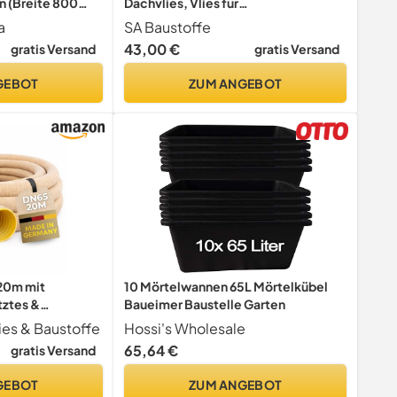
n (Breite 800
Dachvlies, Vlies für
etterfest
Flüssigkunststoff, 110 g/m2,
a
SA Baustoffe
rtentreppe
0,25x50m, Stabilisierungsvlies,
43,00 €
gratis Versand
gratis Versand
Bauvliesstoff zur Armierung von
Flüssigabdichtung, Polyestervlies
GEBOT
ZUM ANGEBOT
20m mit
10 Mörtelwannen 65L Mörtelkübel
tztes &
Baueimer Baustelle Garten
kerrohr flexibel
es & Baustoffe
Hossi's Wholesale
pfung und
65,64 €
gratis Versand
GEBOT
ZUM ANGEBOT