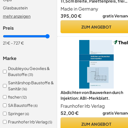
11,5cm Breite, Palettenpreis, frei
Haus geliefert (weiß)
Glasbaustein
Made in Germany
395,00 €
gratis Versan
mehr anzeigen
ZUM ANGEBOT
Preis
21 €
-
727 €
Marke
Doubleyou Geovlies &
Baustoffe
(31)
Sanitärshop Baustoffe &
Sanitär
(16)
Abdichten von Bauwerken durch
fischer
(12)
Injektion: ABI-Merkblatt.
SA Baustoffe
Fraunhofer Irb Verlag
(6)
52,00 €
gratis Versan
Springer
(6)
Fraunhofer Irb Verlag
(5)
ZUM ANGEBOT