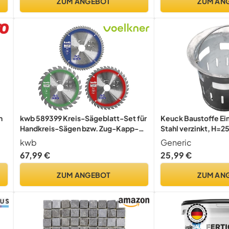
ZUM ANGEBOT
ZUM AN
Zubehör
n
kwb 589399 Kreis-Sägeblatt-Set für
Keuck Baustoffe Eim
Handkreis-Sägen bzw. Zug-Kapp-
Stahl verzinkt, H=
Gehrungssägen, f. Platten-
D=260mm, Gewicht 
kwb
Generic
Werkstoffe u. Baustoffe aus Holz
67,99 €
25,99 €
inkl. Reduzier-Ringe auf 16 u. 25 mm,
Rot, 250 x 30/25/16 mm
ZUM ANGEBOT
ZUM AN