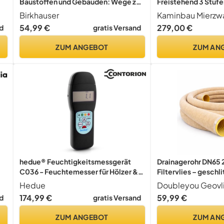
Baustoffen und Gebäuden: Wege zu
Freistehend 3 Stufe
einer ganzheitlichen Bilanzierung
mm) (Höhe 57cm) W
Birkhauser
Kaminbau Mierzw
(BauPraxis)
Gitterroststufe Ga
54,99 €
279,00 €
d
gratis Versand
ZUM ANGEBOT
ZUM AN
hedue® Feuchtigkeitsmessgerät
Drainagerohr DN65 
C036 - Feuchtemesser für Hölzer &
Filtervlies – geschli
Baustoffe zwischen 200-3000
perforiertes PVC Sic
Hedue
Doubleyou Geovli
kg/m³, Holzfeuchtemessgerät,
– verhindert Versto
174,99 €
59,99 €
d
gratis Versand
Feuchtigkeitsmessgerät Holz
Verschlammung
ZUM ANGEBOT
ZUM AN