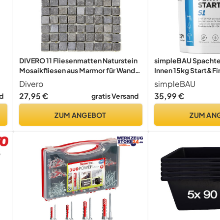
DIVERO 11 Fliesenmatten Naturstein
simpleBAU Spacht
Mosaikfliesen aus Marmor für Wand
Innen 15kg Start&Fi
und Boden grau á 29 x 29 cm
Schleifbar
Divero
simpleBAU
27,95 €
35,99 €
d
gratis Versand
ZUM ANGEBOT
ZUM AN