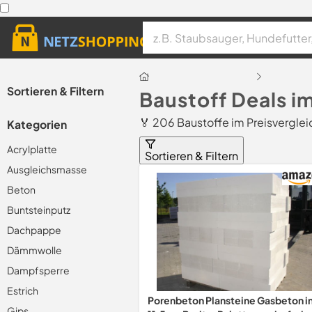
Sortieren & Filtern
Baustoff Deals i
🏅 206 Baustoffe im Preisverglei
Kategorien
Acrylplatte
Sortieren & Filtern
Ausgleichsmasse
Beton
Buntsteinputz
Dachpappe
Dämmwolle
Dampfsperre
Estrich
Porenbeton Plansteine Gasbeton i
Gips