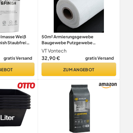
elmasse Weiß
50m² Armierungsgewebe
nish Staubfrei
Baugewebe Putzgewebe
Glasfasergewebe 75g/m² 4x4mm
VT Vontech
32,90 €
gratis Versand
gratis Versand
GEBOT
ZUM ANGEBOT