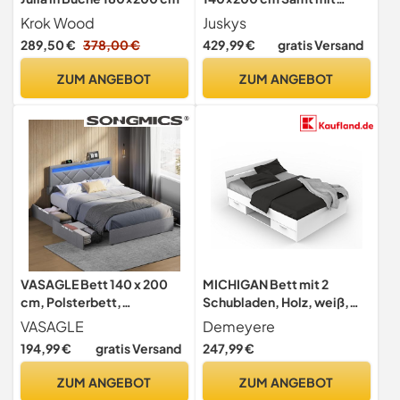
Stauraum, LED Beleuchtung
Krok Wood
Juskys
& Lattenrost - Chesterfield
289,50 €
378,00 €
429,99 €
gratis Versand
Steppung & Kopfteil - Bett
Bettgestell - Grau
ZUM ANGEBOT
ZUM ANGEBOT
VASAGLE Bett 140 x 200
MICHIGAN Bett mit 2
cm, Polsterbett,
Schubladen, Holz, weiß,
Doppelbettgestell, LED,
140 x 200 cm
VASAGLE
Demeyere
Bettgestell, Metallbett, 4
194,99 €
gratis Versand
247,99 €
Schubladen, Ladestation,
verstellbares gepolstertes
ZUM ANGEBOT
ZUM ANGEBOT
Kopfteil, hellgrau-