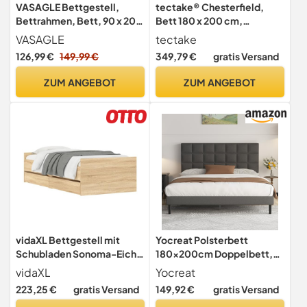
VASAGLE Bettgestell,
tectake® Chesterfield,
Bettrahmen, Bett, 90 x 200
Bett 180 x 200 cm,
cm, klappbar Lattenrost,
Schlafzimmer Bett mit
VASAGLE
tectake
Unterbettaufbewahrung,
Bettkasten, Polsterbett,
126,99 €
149,99 €
349,79 €
gratis Versand
Kopfteil, Hydrauliksystem,
Bett mit Stauraum,
modern, einfache
Doppelbett, Jugendbett,
ZUM ANGEBOT
ZUM ANGEBOT
Montage, dunkelgrau
King Size Bed, Schlafbett,
RMB612G02
Gaming Bett mit LED,
dunkelgrau
vidaXL Bettgestell mit
Yocreat Polsterbett
Schubladen Sonoma-Eiche
180x200cm Doppelbett,
100x200 cm
Einfache Montage, Bett
vidaXL
Yocreat
180x200
223,25 €
gratis Versand
149,92 €
gratis Versand