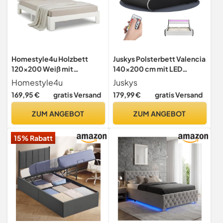
Homestyle4u Holzbett
Juskys Polsterbett Valencia
120x200 Weiß mit
140x200 cm mit LED
Lattenrost, Kiefer
Beleuchtung, Lattenrost,
Homestyle4u
Juskys
Massivholz
Kopfteil & Kunstleder -
169,95 €
gratis Versand
179,99 €
gratis Versand
Bett Jugendbett
Bettgestell Doppelbett -
ZUM ANGEBOT
ZUM ANGEBOT
schwarz
15% Rabatt