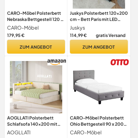
CARO-Möbel Polsterbett
Juskys Polsterbett 120x200
Nebraska Bettgestell 120 x
cm – Bett Paris mit LED
200 cm Einzelbett
Beleuchtung, Lattenrost &
CARO-Möbel
Juskys
Designbett inklusive
Kopfteil, modernes
179,95 €
114,99 €
gratis Versand
Lattenrost Textilbezug in
Doppelbett aus Kunstleder
grau
& Holz – Schwarz
ZUM ANGEBOT
ZUM ANGEBOT
AOGLLATI Polsterbett
CARO-Möbel Polsterbett
Schlafsofa 140x200 mit
Ohio Bettgestell 90 x 200
USB-Steckdosen &
cm Einzelbett Designbett
AOGLLATI
CARO-Möbel
hydraulischem Stauraum,
inklusive Lattenrost