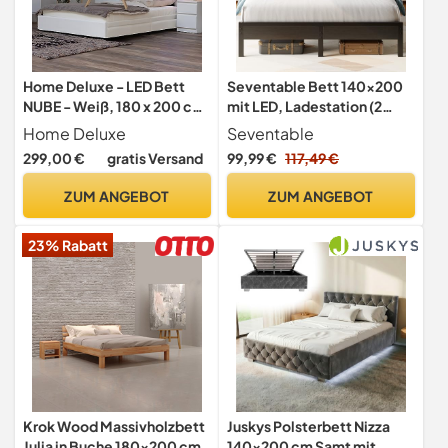
Home Deluxe - LED Bett
Seventable Bett 140x200
NUBE - Weiß, 180 x 200 cm
mit LED, Ladestation (2
- inkl. Matratze, Lattenrost
USB-Anschlüsse & 1 Typ-C-
Home Deluxe
Seventable
und Schubladen I
Anschluss), Metallbett mit
299,00 €
gratis Versand
99,99 €
117,49 €
Polsterbett Design Bett
Gepolstertem Kopfteil &
inkl. Beleuchtung
Stauraum, Doppelbett für
ZUM ANGEBOT
ZUM ANGEBOT
Schlafzimmer
23% Rabatt
Krok Wood Massivholzbett
Juskys Polsterbett Nizza
Julia in Buche 180x200 cm
140x200 cm Samt mit