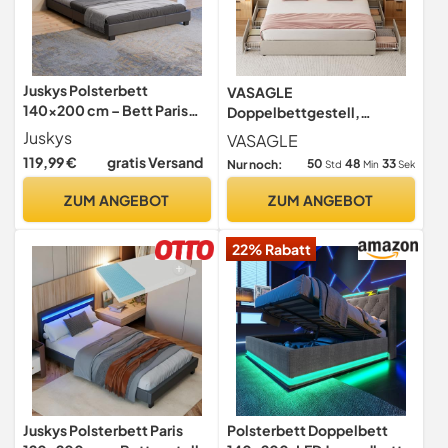
Juskys Polsterbett
VASAGLE
140x200 cm – Bett Paris
Doppelbettgestell,
mit LED Beleuchtung,
Bettgestell, 160 x 200 cm,
Juskys
VASAGLE
Lattenrost & Kopfteil,
LED, Metallbett, 4
119,99 €
gratis Versand
50
48
31
Nur noch:
Std
Min
Sek
modernes Doppelbett aus
Schubladen, Ladestation,
Kunstleder & Holz –
verstellbares gepolstertes
ZUM ANGEBOT
ZUM ANGEBOT
Schwarz
Kopfteil, cappuccinobeige
RMB828LH01
22% Rabatt
Juskys Polsterbett Paris
Polsterbett Doppelbett