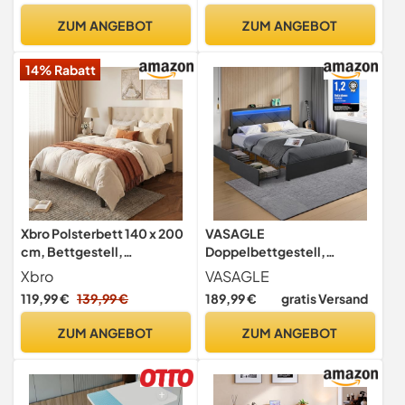
Darunter - Kompakte
gepolstertes Kopfteil,
ZUM ANGEBOT
ZUM ANGEBOT
Verpackung & Einfache
Bettrahmen, Metall,
Montage - Schwarz
Massivholz, modern,
14% Rabatt
schiefergrau RMB505G01
Xbro Polsterbett 140 x 200
VASAGLE
cm, Bettgestell,
Doppelbettgestell,
Doppelbettgestell, mit
Bettgestell, passend für
Xbro
VASAGLE
Weich Gepolstertem
140 x 200 cm Matratze,
119,99 €
139,99 €
189,99 €
gratis Versand
Kopfteil, Leicht zu
LED, Metallbett, 4
Montieren und Stabil,
Schubladen, Ladestation,
ZUM ANGEBOT
ZUM ANGEBOT
Bettrahmen, Metall,
verstellbares gepolstertes
Massivholz, Modern
Kopfteil, schiefergrau
RMB827G02