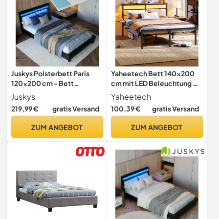
Juskys Polsterbett Paris
Yaheetech Bett 140×200
120x200 cm - Bett
cm mit LED Beleuchtung &
komplett mit LED-
Ladestation (2 Steckdosen,
Juskys
Yaheetech
Beleuchtung, Matratze und
2 USB), Bettgestell mit
219,99 €
gratis Versand
100,39 €
gratis Versand
Lattenrost - Kunstleder
Lattenrost aus Metall,
Bezug - schwarz -
Stauraum unter dem Bett,
ZUM ANGEBOT
ZUM ANGEBOT
Jugendbett
Doppelbett für
Schlafzimmer,
Gästezimmer