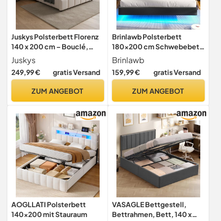
Juskys Polsterbett Florenz
Brinlawb Polsterbett
140 x 200 cm – Bouclé,
180x200 cm Schwebebett
modernes Bett mit Kopf- &
mit LED-Beleuchtung,
Juskys
Brinlawb
Fußteil, stabilem Holz- &
Kopfteil und Ladestation(2
249,99 €
gratis Versand
159,99 €
gratis Versand
Metallrahmen, Lattenrost,
AC-Steckdosen, 2 USB-
500 kg Tragkraft – Creme
Anschlüsse), Bett 180x200
ZUM ANGEBOT
ZUM ANGEBOT
mit Stauraum, Modern
Doppelbett mit lattenrost,
Leinen, Grau
AOGLLATI Polsterbett
VASAGLE Bettgestell,
140x200 mit Stauraum
Bettrahmen, Bett, 140 x