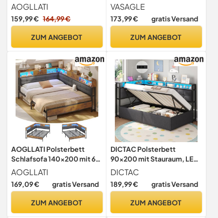
200 cm, klappbar
AOGLLATI
VASAGLE
Lattenrost,
159,99 €
164,99 €
173,99 €
gratis Versand
Unterbettaufbewahrung,
Kopfteil, Hydrauliksystem,
ZUM ANGEBOT
ZUM ANGEBOT
modern, einfache
Montage, dunkelgrau
RMB614G02
AOGLLATI Polsterbett
DICTAC Polsterbett
Schlafsofa 140x200 mit 6
90x200 mit Stauraum, LED
Staufächern Jugendbett
& Ladestation | Jugendbett
AOGLLATI
DICTAC
140x200 mit LED-
90x200 mit Hydraulischer
169,09 €
gratis Versand
189,99 €
gratis Versand
Beleuchtung Tagesbett mit
Bettkasten, zweistöckiges
Steckdosen Gästebett
Ablagefach |Tagesbett
ZUM ANGEBOT
ZUM ANGEBOT
Bettgestell mit Lattenrost
Einzelbett in Grau– für
aus Metall, Ohne Matratze
Kinder,Jugendliche &