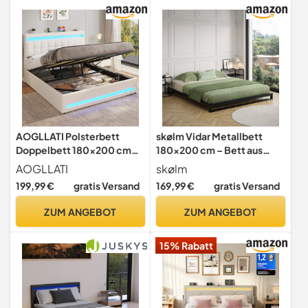
(Grau)
Erwachsene
AOGLLATI Polsterbett
skølm Vidar Metallbett
Doppelbett 180x200 cm
180x200 cm – Bett aus
mit LED & Ladefunktion,
Metall mit Lattenrost –
AOGLLATI
skølm
Hydraulisches
stabiles Metall Bettgestell
199,99 €
gratis Versand
169,99 €
gratis Versand
Stauraumbett mit
Schwarz – Bettrahmen
höhenverstellbarem
geeignet als Doppelbett –
ZUM ANGEBOT
ZUM ANGEBOT
Kopfteil,Bett 180x200 mit
Doppelbettgestell 15 cm
Bettkasten & Lattenrost,
hoch – Gästebett
15% Rabatt
Leinen, Beige (Ohne
Matratze)