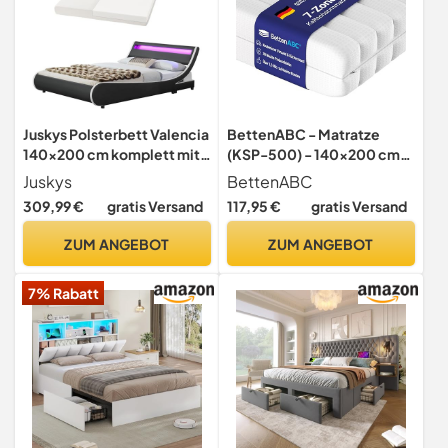
Juskys Polsterbett Valencia
BettenABC - Matratze
140x200 cm komplett mit
(KSP-500) - 140x200 cm
Matratze, LED
(H3) - 7-Zonen Matratze
Juskys
BettenABC
Beleuchtung, Lattenrost &
aus Kaltschaum -
309,99 €
gratis Versand
117,95 €
gratis Versand
Kopfteil - Bett Jugendbett
Hypoallergen &
- schwarz
Antibakteriell - Oeko-TEX®
ZUM ANGEBOT
ZUM ANGEBOT
Zertifiziert - Bezug
abnehmbar & waschbar -
7% Rabatt
Lieferung per Paket