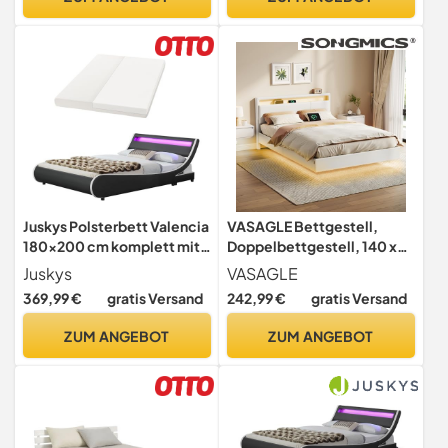
Jugendbett
Kopfteil, cappuccinobeige
RMB827LH01
Juskys Polsterbett Valencia
VASAGLE Bettgestell,
180x200 cm komplett mit
Doppelbettgestell, 140 x
Matratze, LED
200 cm, schwebender
Juskys
VASAGLE
Beleuchtung, Lattenrost &
visueller Effekt, Bett mit
369,99 €
gratis Versand
242,99 €
gratis Versand
Kopfteil - Bett Doppelbett
LED-Beleuchtung, hohem
- schwarz
Kopfteil, Ladestation,
ZUM ANGEBOT
ZUM ANGEBOT
modern, wolkenweiß
RMB864W01