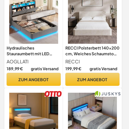
Hydraulisches
RECCI Polsterbett 140x200
Stauraumbett mit LED
cm, Weiches Schaumstoff-
Beleuchtung und
Bettgestell mit
AOGLLATI
RECCI
Steckdosen,Polsterbett
Ergonomischem Kopfteil,
189,99 €
gratis Versand
199,99 €
gratis Versand
mit Stauraum Kopfteil
Vollgepolstertes Cloud-
Jugendbett Betten mit
Design, Ohne Boxspring,
ZUM ANGEBOT
ZUM ANGEBOT
HolzLattenrost & USB-
Einfache Montage (Beige)
Ladefunktion,Ohne
Matratze (Dunkelgrau Cord,
140x200cm)