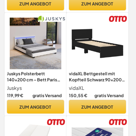
ZUM ANGEBOT
ZUM ANGEBOT
Juskys Polsterbett
vidaXL Bettgestell mit
140x200 cm – Bett Paris
Kopfteil Schwarz 90x200
mit LED Beleuchtung,
cm Holzwerkstoff
Juskys
vidaXL
Lattenrost & Kopfteil,
119,99 €
gratis Versand
150,55 €
gratis Versand
modernes Doppelbett aus
Kunstleder & Holz – Weiß
ZUM ANGEBOT
ZUM ANGEBOT