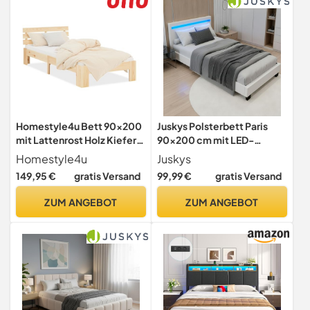
Schwarz
Homestyle4u Bett 90x200
Juskys Polsterbett Paris
mit Lattenrost Holz Kiefer
90x200 cm mit LED-
Natur Holzbett 90x200
Beleuchtung, Lattenrost &
Homestyle4u
Juskys
Kopfteil, Bett mit Gestell
149,95 €
gratis Versand
99,99 €
gratis Versand
aus Holz & Kunstleder
Bezug, weiß
ZUM ANGEBOT
ZUM ANGEBOT