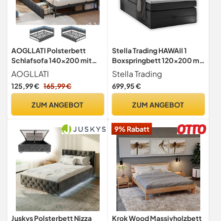
AOGLLATI Polsterbett
Stella Trading HAWAII 1
Schlafsofa 140x200 mit
Boxspringbett 120x200 mit
USB-Steckdosen und LED-
Bettkasten, Anthrazit -
AOGLLATI
Stella Trading
Beleuchtung Jugendbett
Bequemes Bett mit Bonell
125,99 €
165,99 €
699,95 €
140x200 mit 2
Matratze H2-H3 &
Schubladen,Tagesbett
Komfortschaum Topper -
ZUM ANGEBOT
ZUM ANGEBOT
Gästebett Bettgestell mit
121 x 107 x 209 cm (B/H/T)
Lattenrost,Ohne
9% Rabatt
Matratze(Grau,140x200cm
)
Juskys Polsterbett Nizza
Krok Wood Massivholzbett