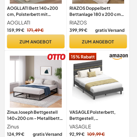
AOGLLATI Bett 140×200
RIAZOS Doppelbett
cm, Polsterbett mit
Bettanlage 180 x 200 cm
Ladestation und LED-
mit 2X Nachtkommoden & 4
AOGLLATI
RIAZOS
Beleuchtung, Doppelbett
Schubladen, Kopfteil mit
159,99 €
171,49 €
399,99 €
gratis Versand
Stauraumbett mit Stauraum
LED & USB Ladefunktion -
Kopfteil, 4 Schubladen,
Schlafzimmer Komplett-
ZUM ANGEBOT
ZUM ANGEBOT
Lattenrost, ohne
Set, Samt, Ohne Matratze
Matratze(für 140 x 200 cm
15% Rabatt
Matratze), weiß
Zinus Joseph Bettgestell
VASAGLE Polsterbett,
140x200 cm - Metallbett
Bettgestell,
140x200 mit Lattenrost aus
Doppelbettgestell,
Zinus
VASAGLE
Holz - 25 cm Hohe
passend für 160 x 200 cm
124,99 €
gratis Versand
92,99 €
109,99 €
Plattform mit Freiraum
Matratze, verstellbares