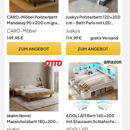
CARO-Möbel Polsterbett
Juskys Polsterbett 120x200
Mandalay 90 x 200 cm grau
cm – Bett Paris mit LED
- mit LED Beleuchtung
Beleuchtung, Lattenrost &
CARO-Möbel
Juskys
Einzelbett Kunstlederbett
Kopfteil, modernes
149,95 €
114,99 €
gratis Versand
mit Lattenrahmen
Doppelbett aus Kunstleder
& Holz – Grau
ZUM ANGEBOT
ZUM ANGEBOT
skølm Nornir
AOGLLATI Bett 140x200
Massivholzbett 180x200
mit Stauraum Schlafsofa
cm – Bettrahmen aus
mit Integriertem
skølm
AOGLLATI