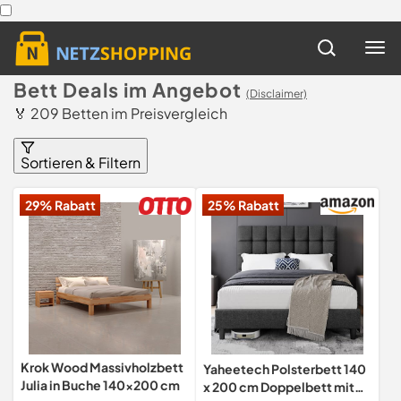
Bett Deals im Angebot
(Disclaimer)
🏅 209 Betten im Preisvergleich
Sortieren & Filtern
29% Rabatt
25% Rabatt
Krok Wood Massivholzbett
Yaheetech Polsterbett 140
Julia in Buche 140x200 cm
x 200 cm Doppelbett mit