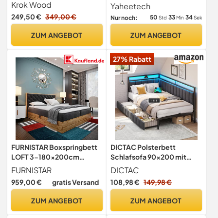
Höhenverstellbarem
Krok Wood
Yaheetech
Kopfteil, Stabiler
249,50 €
349,00 €
50
33
32
Nur noch:
Std
Min
Sek
Bettrahmen Stoffbett mit
Lattenrost, Gepolstertes
ZUM ANGEBOT
ZUM ANGEBOT
Bettgestell Jugendbett,
Dunkelgrau
27% Rabatt
FURNISTAR Boxspringbett
DICTAC Polsterbett
LOFT 3-180x200cm
Schlafsofa 90x200 mit
Schwarz. Doppelbett mit
LED-Beleuchtung und USB-
FURNISTAR
DICTAC
Bonellmatratze,
Ladestation, Jugendbett
959,00 €
gratis Versand
108,98 €
149,98 €
Bettkasten, Topper,
Tagesbett 90x200 mit
Kopfteil.
Lattenrost aus Metall und 2
ZUM ANGEBOT
ZUM ANGEBOT
Schubladen,
Gästebett,Bettgestell -