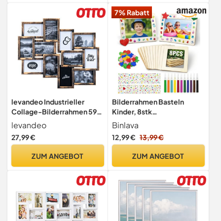
7% Rabatt
levandeo Industrieller
Bilderrahmen Basteln
Collage-Bilderrahmen 59,5
Kinder, 8stk
x 51,5 cm Kupfer-Schwarz
Holzbilderrahmen zum
levandeo
Binlava
für 12 Fotos 10 x 15 cm mit
Bemalen,10 x 15 cm
27,99 €
12,99 €
13,99 €
Glasscheiben Rustikale
Wanddeko Gewerbe &
ZUM ANGEBOT
ZUM ANGEBOT
Zuhause