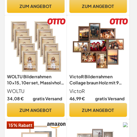
Fotorahmen für Bilder,
ZUM ANGEBOT
ZUM ANGEBOT
Urkunden, Poster,
Inneneinrichtung
WOLTU Bilderrahmen
VictoR Bilderrahmen
10x15, 10er set, Massivholz
Collage braun Holz mit 9
Fotorahmen mit
Bildern (8 x 10x15cm; 1 x
WOLTU
VictoR
Passepartout
13x18cm) - Collage
34,08 €
gratis Versand
46,99 €
gratis Versand
Bilderrahmen Set -
Collagerahmen Holz
ZUM ANGEBOT
ZUM ANGEBOT
15% Rabatt