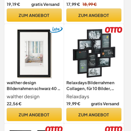
MDF-Platten, Montage
Holzbilderrahmen
19,19 €
gratis Versand
17,99 €
18,99 €
erforderlich, weiß, mit
Bilderrahmen Klein
Holzmaserung RPF21W
Fotorahmen Set für
ZUM ANGEBOT
ZUM ANGEBOT
Wandbehänge oder
Tischdekoration
walther design
Relaxdays Bilderrahmen
Bilderrahmen schwarz 40 x
Collagen, für 10 Bilder,
60 cm Trendstyle
Hoch-oder Querformat,
walther design
Relaxdays
Kunststoffrahmen KP460B
Wand Kunststoffrahmen, H
22,56 €
19,99 €
gratis Versand
x B 55 x 50 cm, schwarz
ZUM ANGEBOT
ZUM ANGEBOT