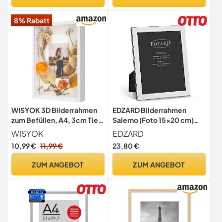
schwarz RPF100BZ01
8% Rabatt
WISYOK 3D Bilderrahmen
EDZARD Bilderrahmen
zum Befüllen, A4, 3cm Tief,
Salerno (Foto 15x20 cm)
Weiß, 31×22cm
versilbert anlaufgeschützt
WISYOK
EDZARD
10,99 €
11,99 €
23,80 €
ZUM ANGEBOT
ZUM ANGEBOT