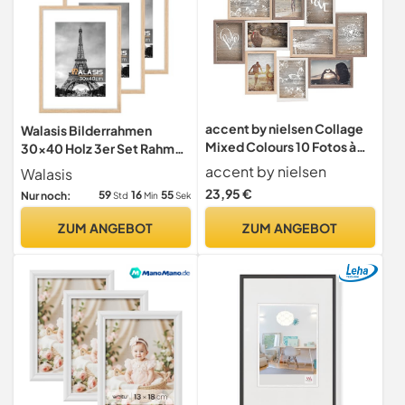
accent by nielsen Collage
Walasis Bilderrahmen
Mixed Colours 10 Fotos à
30x40 Holz 3er Set Rahmen
10x15 cm, Außenformat:
Mit Passepartout
accent by nielsen
Walasis
56x45x2,5 cm
23,95 €
59
16
54
Nur noch:
Std
Min
Sek
ZUM ANGEBOT
ZUM ANGEBOT