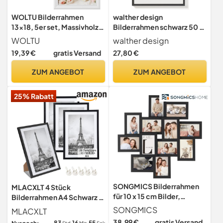
WOLTU Bilderrahmen
walther design
13x18, 5er set, Massivholz
Bilderrahmen schwarz 50 x
Fotorahmen mit
70 cm New Lifestyle
WOLTU
walther design
Passepartout
Kunststoffrahmen KV070B
19,39 €
gratis Versand
27,80 €
ZUM ANGEBOT
ZUM ANGEBOT
25% Rabatt
SONGMICS Bilderrahmen
MLACXLT 4 Stück
für 10 x 15 cm Bilder,
Bilderrahmen A4 Schwarz –
Collage für 12 Fotos,
DIN A4 21x30 cm
SONGMICS
MLACXLT
transparenter Glasschutz,
Kunststoffrahmen mit
38,99 €
gratis Versand
83
16
54