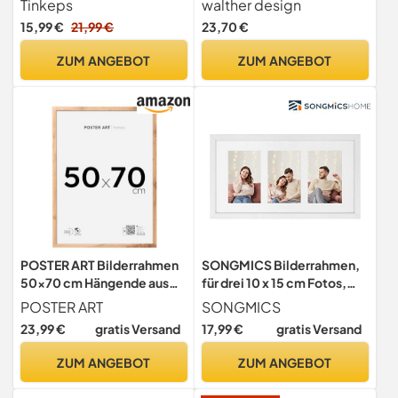
Tinkeps
walther design
Bilderrahmen für mehrere
Passepartout, Home
15,99 €
21,99 €
23,70 €
Bilder,
Holzrahmen HO352V
Mehrfachbilderrahmen,
ZUM ANGEBOT
ZUM ANGEBOT
Weiß
POSTER ART Bilderrahmen
SONGMICS Bilderrahmen,
50x70 cm Hängende aus
für drei 10 x 15 cm Fotos,
MDF und Acrylglas Wotan
Fotocollage, Kunstrahmen,
POSTER ART
SONGMICS
Eiche
MDF-Rahmen, spurlose
23,99 €
gratis Versand
17,99 €
gratis Versand
Wandhaken, aufhängen,
aufstellen, weiß
ZUM ANGEBOT
ZUM ANGEBOT
RPF006W01