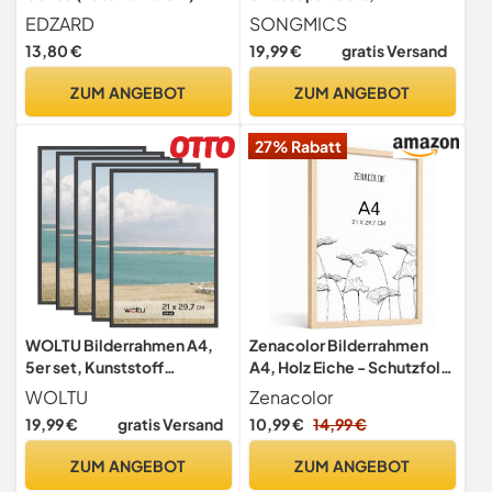
versilbert anlaufgeschützt
Fotorahmen zum Befüllen,
EDZARD
SONGMICS
4 Stecknadeln, Collage für
13,80 €
19,99 €
gratis Versand
Bilder 10,2 x 15,2 cm, 10,2 x
10,2 cm, 2 spurenlose
ZUM ANGEBOT
ZUM ANGEBOT
Wandhaken, aschschwarz
RPF019B01
27% Rabatt
WOLTU Bilderrahmen A4,
Zenacolor Bilderrahmen
5er set, Kunststoff
A4, Holz Eiche - Schutzfolie
Fotorahmen mit
Gegen Kratzer, Flexibel
WOLTU
Zenacolor
Passepartout
Aufhängbar Oder
19,99 €
gratis Versand
10,99 €
14,99 €
Freistehend
ZUM ANGEBOT
ZUM ANGEBOT