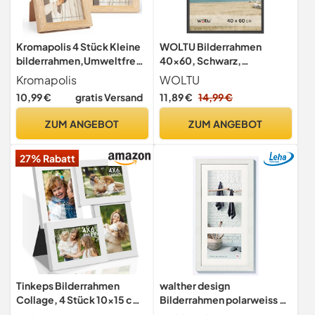
Kromapolis 4 Stück Kleine
WOLTU Bilderrahmen
bilderrahmen,Umweltfreun
40x60, Schwarz,
dlich MDF Rahmen 10x15
Kunststoff Fotorahmen mit
Kromapolis
WOLTU
cm, Drehverschluss
Passepartout
10,99 €
gratis Versand
11,89 €
14,99 €
Rückwand, hochwertiges
Acrylglas, Eichenoptik
ZUM ANGEBOT
ZUM ANGEBOT
27% Rabatt
Tinkeps Bilderrahmen
walther design
Collage, 4 Stück 10x15 cm
Bilderrahmen polarweiss 3X
Fotorahmen, 15x10 cm
15x20 cm Galerie mit