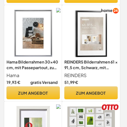
Hama Bilderrahmen 30x40
REINDERS Bilderrahmen 61 ×
cm, mit Passepartout, zum
91,5 cm, Schwarz, mit
Aufhängen
Passepartout
Hama
REINDERS
19,93 €
gratis Versand
51,99 €
ZUM ANGEBOT
ZUM ANGEBOT