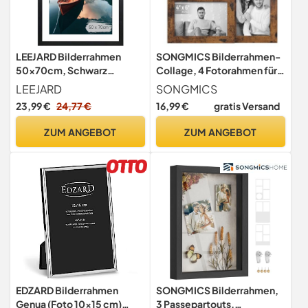
LEEJARD Bilderrahmen
SONGMICS Bilderrahmen-
50x70cm, Schwarz
Collage, 4 Fotorahmen für
Fotorahmen Holzrahmen
10 x 15 cm Bilder,
LEEJARD
SONGMICS
mit Bruchsicherem Plexi-
Fotocollage, Wandcollage,
23,99 €
24,77 €
16,99 €
gratis Versand
Glas Zum Senkrechten Oder
Multi-Rahmen, Wanddeko,
Waagerechten, – Modernes
vintagebraun RPF025X01
ZUM ANGEBOT
ZUM ANGEBOT
Design für Zuhause & Büro.
EDZARD Bilderrahmen
SONGMICS Bilderrahmen,
Genua (Foto 10x15 cm)
3 Passepartouts,