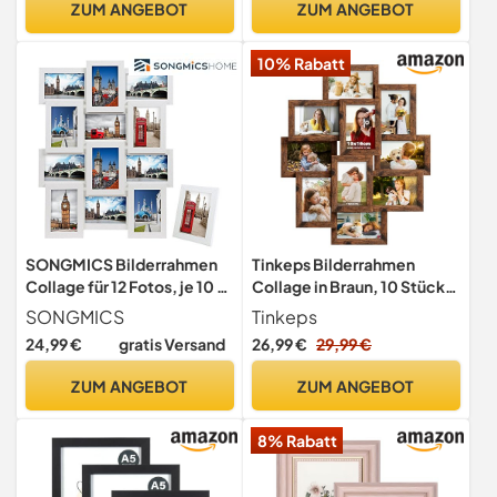
ZUM ANGEBOT
ZUM ANGEBOT
Freund
10% Rabatt
SONGMICS Bilderrahmen
Tinkeps Bilderrahmen
Collage für 12 Fotos, je 10 x
Collage in Braun, 10 Stück
15 cm (4 x 6), mit 1
10x15 cm Bilderrahmen für
SONGMICS
Tinkeps
Einzelfotorahmen, 13er
10 Fotos,
24,99 €
gratis Versand
26,99 €
29,99 €
Fotogalerie für Collagen,
Mehrfachbilderrahmen –
aus MDF, Montage
sowohl vertikal als auch
ZUM ANGEBOT
ZUM ANGEBOT
erforderlich, Weihnachten,
horizontal aufhängbar
weiß, mit Holzmaserung
8% Rabatt
RPF112W