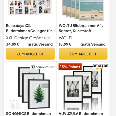
Relaxdays XXL
WOLTU Bilderrahmen A4,
Bilderrahmen Collagen für
5er set, Kunststoff
24 Bilder in 10 x 15, Hoch-
Fotorahmen mit
XXL Design Großer zusammenhängender Bilderrahmen für 24 Fotos - Weiße Variante der Bildergalerie
WOLTU
oder Querformat,
Passepartout
34,99 €
gratis Versand
18,99 €
gratis Versand
Kunststoff, HxB 57 x 86 cm,
weiß
ZUM ANGEBOT
ZUM ANGEBOT
15% Rabatt
SONGMICS Bilderrahmen
VUVUZULA Bilderrahmen