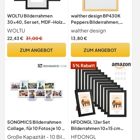
WOLTU Bilderrahmen
walther design BP430K
30x40, 5er set, MDF-Holz
Peppers Bilderrahmen,
Fotorahmen mit
Holz, 24 x 30 cm, kiefer
WOLTU
walther design
Passepartout
22,43 €
31,00 €
13,80 €
ZUM ANGEBOT
ZUM ANGEBOT
5% Rabatt
SONGMICS Bilderrahmen
HFDONGL 12er Set
Collage, für 10 Fotos je 10 x
Bilderrahmen 10x15 cm
15 cm, Fotorahmen aus
Fotorahmen Schwarz
Große Kapazität - 10 Bilder können gleichzeitig gezeigt werden, dieser Artikel ist geeignet, um Landschaftsfotos und menschliche Fotos anzuzeigen
HFDONGL