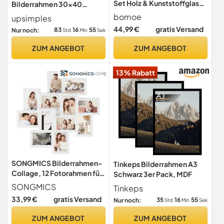
Set Holz & Kunststoffglas
Bilderrahmen 30x40
Holzbilderrahmen
Schwarz, Wandbilder
bomoe
upsimples
Fotowand
Rahmen für Fotos
44,99 €
gratis Versand
83
16
54
Nur noch:
Std
Min
Sek
ZUM ANGEBOT
ZUM ANGEBOT
13% Rabatt
SONGMICS Bilderrahmen-
Tinkeps Bilderrahmen A3
Collage, 12 Fotorahmen für
Schwarz 3er Pack, MDF
10 x 15 cm Bilder
SONGMICS
Tinkeps
33,99 €
gratis Versand
35
16
54
Nur noch:
Std
Min
Sek
ZUM ANGEBOT
ZUM ANGEBOT