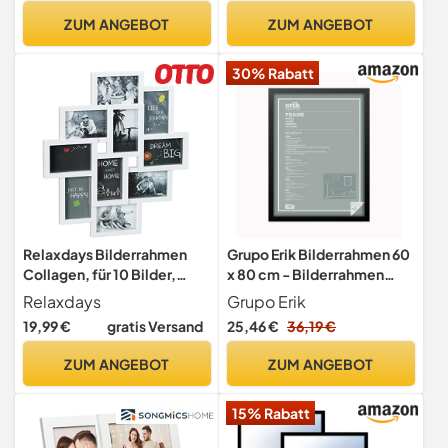
Picture Frame
ZUM ANGEBOT
ZUM ANGEBOT
30% Rabatt
Relaxdays Bilderrahmen
Grupo Erik Bilderrahmen 60
Collagen, für 10 Bilder,
x 80 cm - Bilderrahmen
Hoch- oder Querformat,
Schwarz Rahmen aus
Relaxdays
Grupo Erik
Wand Kunststoffrahmen, H
Kunststoff MDF Wanddeko
19,99 €
gratis Versand
25,46 €
36,19 €
x B 55 x 50 cm, weiß
ZUM ANGEBOT
ZUM ANGEBOT
15% Rabatt