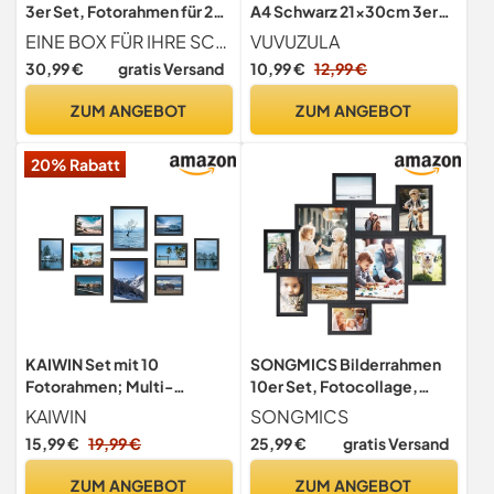
3er Set, Fotorahmen für 28
A4 Schwarz 21x30cm 3er
x 36 cm, 20 x 25 cm, A4
Set Fotorahmen Rahmen
EINE BOX FÜR IHRE SCHÄTZE Mit einer Innentiefe von 1,3 cm bieten diese schwarzen Bilderrahmen zum Befüllen Platz für kreative 3D-Kunstwerke aus Blättern oder Münzen
VUVUZULA
Bilder, mit Passepartouts,
DIN A4 mit Passepartout
30,99 €
gratis Versand
10,99 €
12,99 €
Rahmen, für Wand oder
Urkunden
Tisch, Fotogalerie, Glas,
ZUM ANGEBOT
ZUM ANGEBOT
MDF, 37 x 29,3 cm,
aschschwarz RPF063B01
20% Rabatt
KAIWIN Set mit 10
SONGMICS Bilderrahmen
Fotorahmen; Multi-
10er Set, Fotocollage,
Fotorahmen; zwei 20 x 25
Fotorahmen für die Wand,
KAIWIN
SONGMICS
cm; vier 13 x 18 cm; vier 10 x
zwei 20 x 25 cm, vier 13 x 18
15,99 €
19,99 €
25,99 €
gratis Versand
15 cm, Bilderrahmen
cm, vier 10 x 15 cm,
Collage Schwarz
werkzeuglose Montage,
ZUM ANGEBOT
ZUM ANGEBOT