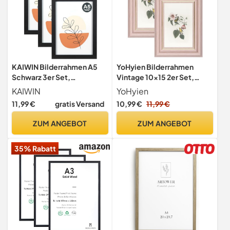
KAIWIN Bilderrahmen A5
YoHyien Bilderrahmen
Schwarz 3er Set,
Vintage 10x15 2er Set,
21X14.8cm rahmen mit
Retro Fotorahmen zum
KAIWIN
YoHyien
Acrylglas zum aufhängen
Aufhängen und Aufstellen,
11,99 €
gratis Versand
10,99 €
11,99 €
und aufstellen,
Shabby Chic Postkarten
Bilderrahmen A5 Holz für
Rahmen für Den
ZUM ANGEBOT
ZUM ANGEBOT
Fotos, Bilder
Schreibtisch, Picture Photo
Frame for Wall (Rosa, 10 x 15
35% Rabatt
cm)