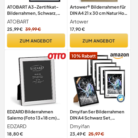
ATOBART A3-Zertifikat-
Artower® Bilderrahmen für
Bilderrahmen, Schwarz,
DIN A4 21 x 30 cm Natur Holz
29,7x42 cm, 3er-Pack
Eiche Dünner Rahmen |
ATOBART
Artower
Posterrahmen Groß Collage
25,99 €
39,99 €
17,90 €
| Picture Frame 21 x 29,7cm
| Holzrahmen|
ZUM ANGEBOT
ZUM ANGEBOT
Holzbilderrahmen Poster
Echtholz
10% Rabatt
EDZARD Bilderrahmen
Dmyifan 5er Bilderrahmen
Salerno (Foto 13x18 cm)
DIN A4 Schwarz Set,
versilbert anlaufgeschützt
Fotorahmen mit Plexiglas,
EDZARD
Dmyifan
Rahmen zum Stellen und
18,80 €
23,49 €
25,97 €
Hängen für Fotos, Portraits |