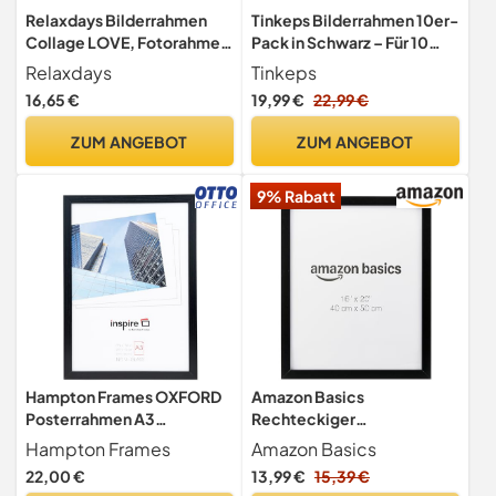
Relaxdays Bilderrahmen
Tinkeps Bilderrahmen 10er-
Collage LOVE, Fotorahmen
Pack in Schwarz – Für 10
10 Bilder, Wandgalerie für
Fotos in 3 Größen, Enthält 4
Relaxdays
Tinkeps
Fotocollagen, HBT: 36,5 x
Rahmen für 10x15 cm, 4 für
16,65 €
19,99 €
22,99 €
72 x 2 cm, schwarz
13x18 cm und 2 für 20x25
cm Fotos – Perfekt als
ZUM ANGEBOT
ZUM ANGEBOT
Tischaufsteller und
Wanddekoration geeignet
9% Rabatt
Hampton Frames OXFORD
Amazon Basics
Posterrahmen A3
Rechteckiger
29,7x42cm Schwarz, MDF
Poster-/Bilderrahmen aus
Hampton Frames
Amazon Basics
mit Acrylglas, leicht,
Holz, 40cm x 50cm,
22,00 €
13,99 €
15,39 €
Wandmontage quer/hoch |
Schwarz