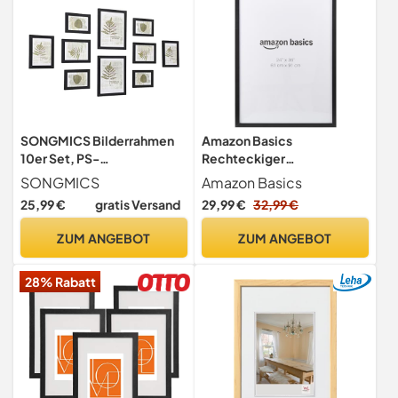
SONGMICS Bilderrahmen
Amazon Basics
10er Set, PS-
Rechteckiger
Kunststoffscheibe, MDF
Poster-/Bilderrahmen aus
SONGMICS
Amazon Basics
Holz, 61cm x 91cm, Schwarz
25,99 €
gratis Versand
29,99 €
32,99 €
ZUM ANGEBOT
ZUM ANGEBOT
28% Rabatt