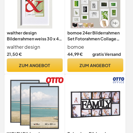
walther design
bomoe 24er Bilderrahmen
Bilderrahmen weiss 30 x 40
Set Fotorahmen Collage
cm Echtglas Stockholm
aus Holz mit Passepartout
walther design
bomoe
EA040W
21,50 €
44,99 €
gratis Versand
ZUM ANGEBOT
ZUM ANGEBOT