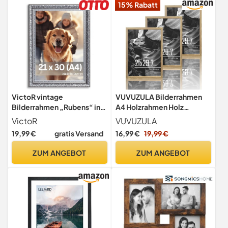
15% Rabatt
VictoR vintage
VUVUZULA Bilderrahmen
Bilderrahmen „Rubens“ in
A4 Holzrahmen Holz
21x30 cm (A4) schwarz
21x30cm Fotorahmen
VictoR
VUVUZULA
silber - Leiste: 30x20mm -
Eiche 3er Set MDF Rahmen
19,99 €
gratis Versand
16,99 €
19,99 €
Echtglas - Fotorahmen
DIN A4 für Urkunden Natur
barock - antik -
ZUM ANGEBOT
ZUM ANGEBOT
Bilderrahmen 20x30
vintage - Fotorahmen A4
schwarz