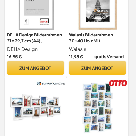
DEHA Design Bilderrahmen,
Walasis Bilderrahmen
21 x 29,7 cm (A4),
30x40 Holz Mit
Aluminium, Silber matt,
Passepartout Foto Rahmen
DEHA Design
Walasis
Dokumentenrahmen zum
16,95 €
11,95 €
gratis Versand
Aufhängen im Hoch- &
Querformat, bruchsicheres
ZUM ANGEBOT
ZUM ANGEBOT
Kunstglas, Tribeca