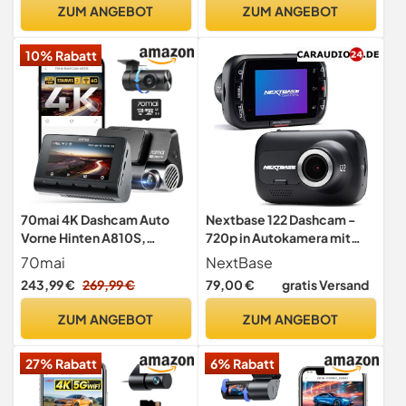
ZUM ANGEBOT
ZUM ANGEBOT
10% Rabatt
70mai 4K Dashcam Auto
Nextbase 122 Dashcam -
Vorne Hinten A810S,
720p in Autokamera mit
4K+1080P Dual STARVIS 2
Parkmodus, Nachtsicht,
70mai
NextBase
IMX678, HDR Auto-
automatischer Loop-
243,99 €
269,99 €
79,00 €
gratis Versand
Dashcam mit Night Owl
Aufnahme und Schock-
Vision, WiFi&App
Sensor-Dateischutz
ZUM ANGEBOT
ZUM ANGEBOT
Steuerung, 4G LTE, ADAS,
24/7 Parküberwachung,
27% Rabatt
6% Rabatt
128GB Micro SD-Karte