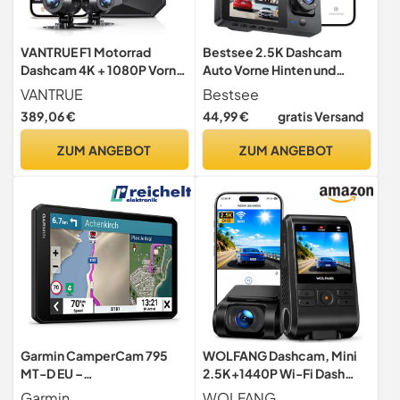
VANTRUE F1 Motorrad
Bestsee 2.5K Dashcam
Dashcam 4K + 1080P Vorne
Auto Vorne Hinten und
Hinten STARVIS Nachtsicht
Innen, 2,35" IPS-Bildschirm
VANTRUE
Bestsee
Dashcam Auto, mit 64GB
389,06 €
44,99 €
gratis Versand
SD-Karte, 24H
Parküberwachung, WDR
ZUM ANGEBOT
ZUM ANGEBOT
Nachtsicht, G-Sensor,
Loop-Aufnahme,
Sichtwinkel（170°+150°
+150°）
Garmin CamperCam 795
WOLFANG Dashcam, Mini
MT-D EU –
2.5K+1440P Wi-Fi Dash
Navigationsgerätmit integr.
Cam, Ultra-Nachtsicht, 2"
Garmin
WOLFANG