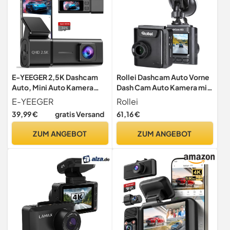
E-YEEGER 2,5K Dashcam
Rollei Dashcam Auto Vorne
Auto, Mini Auto Kamera
Dash Cam Auto Kamera mit
WiFi Dash Cam mit App,
Parküberwachung 1080P
E-YEEGER
Rollei
1440P Front Dashcam,
39,99 €
gratis Versand
61,16 €
32GB Karte, Nachtsicht,
WDR, G-Sensor, Loop-
ZUM ANGEBOT
ZUM ANGEBOT
Aufnahme, 24H Parkmodus,
1,47" IPS Bildschirm