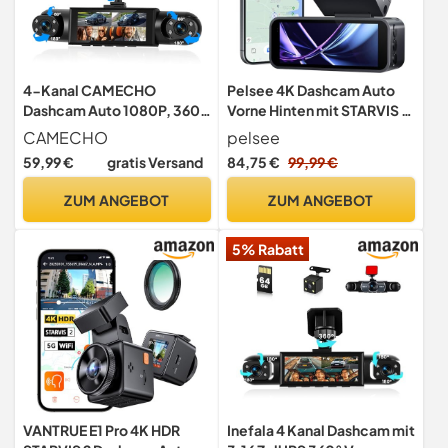
4-Kanal CAMECHO
Pelsee 4K Dashcam Auto
Dashcam Auto 1080P, 360°
Vorne Hinten mit STARVIS 2
Rundumsicht mit 4
Sensor, 3.39'' IPS Display
CAMECHO
pelsee
verstellbaren Kameras, 3.16
dashcam Auto mit 24H
59,99 €
gratis Versand
84,75 €
99,99 €
Zoll Display,
Parküberwachung, 5.8GHz
Rückfahrhilfslinien,
WiFi, HDR WDR, ADAS, GPS,
ZUM ANGEBOT
ZUM ANGEBOT
Belichtungskorrektur,
Vollfarben-Nachtsicht mit
Loop-Aufnahme, einfache
WiFi, 64GB SD Karte
5% Rabatt
Montage
VANTRUE E1 Pro 4K HDR
Inefala 4 Kanal Dashcam mit