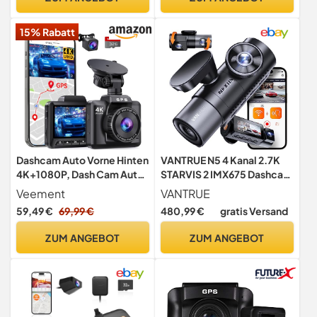
140 Grad
die Aufzeichnung,
Betrachtungswinkel
Parküberwachungsfunktion
15% Rabatt
Nachtsicht Pro
, Schwarz
Dashcam Auto Vorne Hinten
VANTRUE N5 4 Kanal 2.7K
4K+1080P, Dash Cam Auto
STARVIS 2 IMX675 Dashcam
mit GPS, Parküberwachung
Auto Vorne Innen Hinten
Veement
VANTRUE
59,49 €
69,99 €
480,99 €
gratis Versand
ZUM ANGEBOT
ZUM ANGEBOT