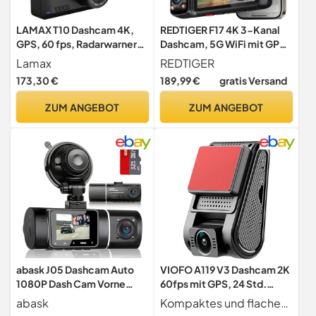
LAMAX T10 Dashcam 4K,
REDTIGER F17 4K 3-Kanal
GPS, 60 fps, Radarwarner
Dashcam, 5G WiFi mit GPS
für Auto (50 Länder), WiFi +
und 64GB Karte, Parkmodus
Lamax
REDTIGER
Mobile App, 2,45“ Display,
173,30 €
189,99 €
gratis Versand
Auto Kamera mit 170°
Weitwinkelobjektiv,
ZUM ANGEBOT
ZUM ANGEBOT
Parküberwachung, G-
Sensor, Magnethalterung
abask J05 Dashcam Auto
VIOFO A119 V3 Dashcam 2K
1080P Dash Cam Vorne
60fps mit GPS, 24 Std.
Innen mit 32GB SD-Karte,
Puffer Parkmodus
abask
Kompaktes und flaches Design Die A119 V3 Auto-Kamera hat eine kompakte Größe, sodass sie perfekt auf die Windschutzscheibe passt, wird Ihre Sicht auf die Straße nicht behindern. Das flache Design zieht nicht die Aufmerksamkeit von anderen auf und sorgt für ein sauberes Interieur. Mit einem Klebepad und durchsichtigen Folien machen das Entfernen und Anbringen der Dashcam unglaublich einfach.
310° Weitwinkelansicht,
Autokamera, Nur