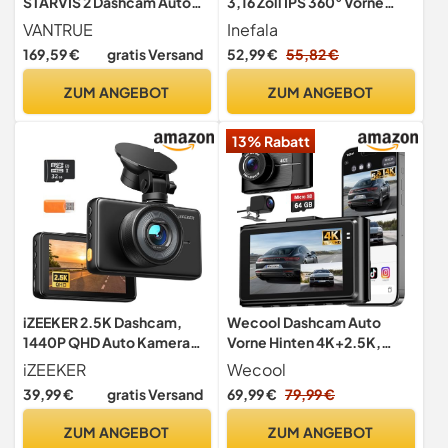
STARVIS 2 Dashcam Auto
3,16 Zoll IPS 360° Vorne
vorne, 5Ghz WLAN Mini
Hinten Innen
VANTRUE
Inefala
Dash Cam mit CPL, GPS
169,59 €
gratis Versand
52,99 €
55,82 €
Sprachbefehle, 15Sek.
Puffer Parküberwachung,
ZUM ANGEBOT
ZUM ANGEBOT
Prima Nachtsicht, 1.54 Zoll
160°Versteckte
13% Rabatt
Autokamera, max. 1TB
iZEEKER 2.5K Dashcam,
Wecool Dashcam Auto
1440P QHD Auto Kamera
Vorne Hinten 4K+2.5K,
mit 3" IPS Display,
Dashcam 2 Kanal 170°+150°
iZEEKER
Wecool
Nachtsicht, WDR, 170°
Weitwinkelüberwachung,
39,99 €
gratis Versand
69,99 €
79,99 €
Weitwinkel, Loop-
Dash Cam mit 64GB SD-
Aufnahme, G-Sensor
Karte, 5GHz WiFi
ZUM ANGEBOT
ZUM ANGEBOT
Notfallaufnahme, 24H
Übertragung, Nachtsicht,