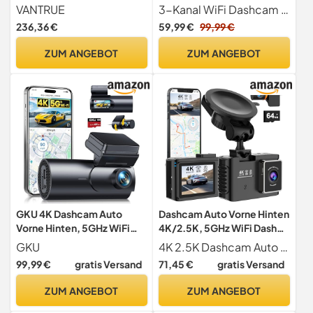
WDR Nachtsicht mit
WiFi Dash Cam mit
VANTRUE
3-Kanal WiFi Dashcam Dieser Autorekorder ist mit Ultra HD 4K + 1080P 3-Kanal Kameras ausgestattet, um die Vorderseite, die Rückseite und den Innenraum Ihres Autos zu überwachen, bietet dieser Autorekorder eine Rundum-Überwachung und gewährleistet HD-Abdeckung aus jedem Winkel. Die dashcam erfasst jedes Detail der Straße in hoher Auflösung, wie Verkehrsschilder, Nummernschilder, Hinweisschilder usw. Sie zeichnet den Straßenzustand und die Landschaft entlang der Strecke auf und speichert vollständige und klare Videos von Unfällen als Beweismittel. Außerdem überwacht sie, was vor und hinter Ihnen passiert, und vermittelt so ein umfassendes Gefühl der Sicherheit.
Fernbedienung
Parküberwachung, 64GB
236,36 €
59,99 €
99,99 €
SD Karte, 3-Kanal Auto
Kamera mit Nachtsicht,
ZUM ANGEBOT
ZUM ANGEBOT
170° Weitwinkel, WDR, G-
Sensor, Loop-Aufnahme,
APP Steuerung
GKU 4K Dashcam Auto
Dashcam Auto Vorne Hinten
Vorne Hinten, 5GHz WiFi
4K/2.5K, 5GHz WiFi Dash
GPS, Dash Cam mit 64GB
Cam mit GPS, 2.0" IPS,
GKU
4K 2.5K Dashcam Auto Vorne Hinten Die Dashcam erfasst gleichzeitig die Straße im Detail mit 4K 2160P Auflösung vorne und 2.5K hinten, und die einzelne Dashcam vorne (Muss die Rückfahrkamera ausstecken) kann mit 4K Ultra HD 2160P 30fps arbeiten. Mit einem 170 Weitwinkelobjektiv, einer großen Blende von F1.8 und WDR-Nachtsicht können klare Aufnahmen selbst bei schlechten Lichtverhältnissen gemacht werden, um sicherzustellen, dass jeder Winkel abgedeckt ist und nichts übersehen wird. Dash cam auto erfasst jedes Detail auf der Straße, einschließlich Nummernschilder und Verkehrszeichen, so dass es ein wichtiges Werkzeug, um Beweise bei Unfällen zu liefern.
SD Karte
170°Weitwinkel, Dual Auto
99,99 €
gratis Versand
71,45 €
gratis Versand
Kamera mit 24Std
Parküberwachung, Super
ZUM ANGEBOT
ZUM ANGEBOT
Nachtsicht, WDR, G-
Sensor, Loop-Aufnahme,