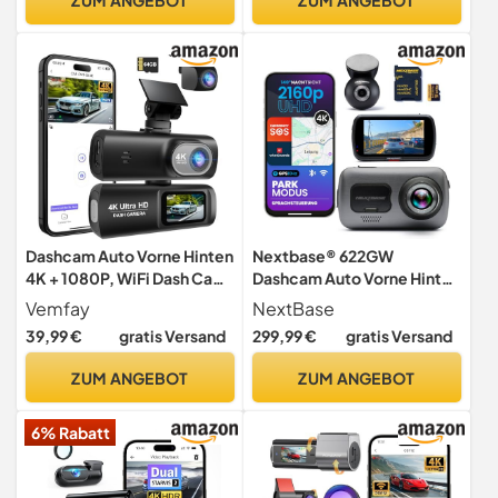
Weitwinkel,Dashcam auto
170°Weitwinkel WDR,
Unterstützung 24/7
Unterstützt 256 GB
Parküberwachung,App
Max(M550 Pro)
Steuerung,256GB Max
Dashcam Auto Vorne Hinten
Nextbase® 622GW
4K + 1080P, WiFi Dash Cam
Dashcam Auto Vorne Hinten
Kamera, Kostenlose 64-
| Parkmodus 24/7 | 2160p
Vemfay
NextBase
GB-Karte, Dasch-cam mit
30fps Dash Cam | 3-Zoll-
39,99 €
gratis Versand
299,99 €
gratis Versand
Nachtsicht, Dash Camera
Bildschirm | Auto Kamera
mit 24H parküberwachung,
140 Grad
ZUM ANGEBOT
ZUM ANGEBOT
G-Sensor, Loop-
Betrachtungswinkel
Aufnahme, APP Steuerung
Nachtsicht Pro | Inklusive
6% Rabatt
64GB MicroSD Karte