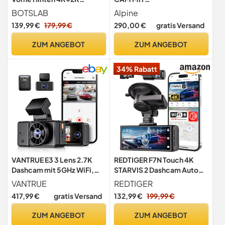
mit5,8GHz WiFi GPS, WDR
FAHRERASSISTENZFUNKTI
BOTSLAB
Alpine
Nachtsicht
ONEN, Schwarz
139,99 €
179,99 €
290,00 €
gratis Versand
ZUM ANGEBOT
ZUM ANGEBOT
34% Rabatt
VANTRUE E3 3 Lens 2.7K
REDTIGER F7N Touch 4K
Dashcam mit 5GHz WiFi,
STARVIS 2 Dashcam Auto
1944P+1080P+1080P Dash
Vorne Hinten,
VANTRUE
REDTIGER
Cam, Sprachsteuerung
Sprachsteuerung
417,99 €
gratis Versand
132,99 €
199,99 €
Dashcam Auto Vorne
Hinten, IR Nachtsicht,
ZUM ANGEBOT
ZUM ANGEBOT
24Std. Puffer Parkmodus