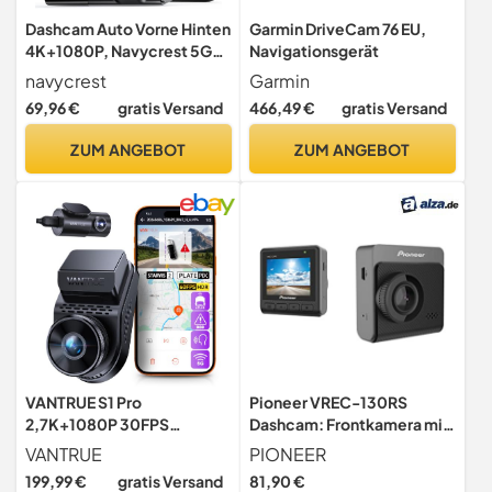
Dashcam Auto Vorne Hinten
Garmin DriveCam 76 EU,
4K+1080P, Navycrest 5GHz
Navigationsgerät
WiFi Dash Cam mit 32GB SD
navycrest
Garmin
Karte, Dual Auto Kamera
69,96 €
gratis Versand
466,49 €
gratis Versand
mit Super Nachtsicht, WDR,
G-Sensor, 24/7
ZUM ANGEBOT
ZUM ANGEBOT
Parküberwachung, Loop-
Aufnahme, APP Steuerung,
Max 256G
VANTRUE S1 Pro
Pioneer VREC-130RS
2,7K+1080P 30FPS
Dashcam: Frontkamera mit
Dashcam Vorne Hinten,
Full HD 1920 x 1080p
VANTRUE
PIONEER
2,5K 60FPS Vorne
Aufzeichnung, 132°
199,99 €
gratis Versand
81,90 €
Weitwinkel, 2“ Farbdisplay,