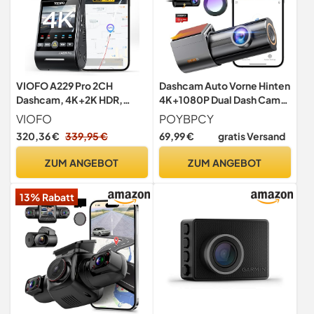
VIOFO A229 Pro 2CH
Dashcam Auto Vorne Hinten
Dashcam, 4K+2K HDR,
4K+1080P Dual Dash Cam
5GHz WLAN, GPS, CPL,
360° Drehbar mit 64GB SD
VIOFO
POYBPCY
Nachtsicht 2.0
Karte, 1.47" IPS Mini Auto
320,36 €
339,95 €
69,99 €
gratis Versand
Kamera mit CPL, Super
Nachtsicht, WDR, G-
ZUM ANGEBOT
ZUM ANGEBOT
Sensor, Loop-Aufnahme,
APP Steuerung, Max 256GB
13% Rabatt