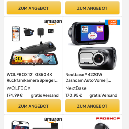
integriertes Mikrofon
ZUM ANGEBOT
ZUM ANGEBOT
WOLFBOX 12'' G850 4K
Nextbase® 422GW
Rückfahrkamera Spiegel
Dashcam Auto Vorne |
mit 5.8GHz WiFi und
Parkmodus 24/7
WOLFBOX
NextBase
Sprachsteuerung, Dual
Parküberwachung | 1440p
174,99 €
gratis Versand
170,95 €
gratis Versand
Dash Cam Spiegel Auto
30fps Dash Cam | 2,5-Zoll-
Vorne und Hinten, Super
Bildschirm | Auto Kamera
ZUM ANGEBOT
ZUM ANGEBOT
Nachtsicht,
140 Grad
Parküberwachung,
Betrachtungswinkel mit
Einschließlich 64 GB-Karte
Nachtsicht
& GPS