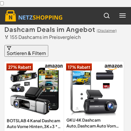
Dashcam Deals im Angebot
(Disclaimer)
🏅 155 Dashcams im Preisvergleich
Sortieren & Filtern
27% Rabatt
17% Rabatt
GKU 4K Dashcam
BOTSLAB 4 Kanal Dashcam
Auto,Dashcam Auto Vorne,
Auto Vorne Hinten,3K+3 *