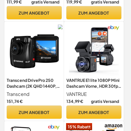
111,99 €
gratis Versand
119,99 €
gratis Versand
Autokamera mit
Frontscheibe 2560x1600P,
Parküberwachung,
Quad HD IMX355 5MP
ZUM ANGEBOT
ZUM ANGEBOT
Bewegungserkennung,
Sensor HDR, Ultra
Infrarot Nachtsicht, G-
Nachtsicht Mini Dash Cam,
Sensor, Loop-Aufnahm,
140°Weitwinkel Auto
HDR, Akku
Kamera
Transcend DrivePro 250
VANTRUE E1 lite 1080P Mini
Dashcam (2K QHD 1440P,
Dashcam Vorne, HDR 30fps
Sony STARVIS-Sensor) |G-
160 ° Weitwinkel
Transcend
VANTRUE
Sensor & Parkmodus |WLAN
151,74 €
134,99 €
gratis Versand
& GPS |Inkl. 64GB High
Endurance microSD-Karte
ZUM ANGEBOT
ZUM ANGEBOT
15% Rabatt