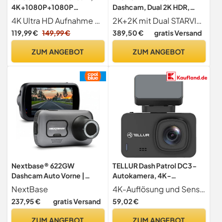
4K+1080P+1080P
Dashcam, Dual 2K HDR,
Dashcam Auto Vorne Innen
5GHz WLAN, GPS,
4K Ultra HD Aufnahme mit 360-Grad-Panoramablick Unsere Dashcam Auto zeichnet Frontvideos in kristallklarem 4K Ultra HD auf, während Innen- und Rückvideos in 1080P aufgenommen werden. Mit drei Dashcam Auto erfassen Sie jede Fahrt aus allen Perspektiven ob vorne, hinten oder im Innenraum. So haben Sie stets einen lückenlosen Überblick über alle wichtigen Ereignisse. Besonders die hochauflösende Frontkamera sorgt dafür, dass selbst kleinste Details wie Verkehrsschilder und Nummernschilder stets scharf erkennbar sind. Hinweis Sie können die eingebaute Kamera manuell in der App ausschalten.
2K+2K mit Dual STARVIS 2 Sensor Die A229 Plus ist mit modernster Dual-Kamera-Technologie von STARVIS 2 ausgestattet. Die STARVIS 2-Bildsensoren ermöglichen gestochen scharfe 2K + 2K für vorne und hinten Dashcam. Durch den 2,5-mal größeren Dynamikbereich und die höhere Lichtempfindlichkeit im Vergleich zur ersten STARVIS-Generation werden Rauschen und Bewegungsunschärfe bei Tag und Nacht deutlich reduziert. So entstehen brillante Videoaufnahmen mit einem erstaunlichen Detailreichtum.
Hinten mit 64GB SD Karte,
Sprachsteuerung
119,99 €
149,99 €
389,50 €
gratis Versand
GPS 5GHz WiFi, 3" IPS-
Bildschirm, Super
ZUM ANGEBOT
ZUM ANGEBOT
Nachtsicht,WDR,G-
Sensor,Loop-
Aufnahme,Parküberwachu
ng,Max512GB
Nextbase® 622GW
TELLUR Dash Patrol DC3-
Dashcam Auto Vorne |
Autokamera, 4K-
Parkmodus 24/7
Auflösung, GPS, Wi-Fi-
NextBase
4K-Auflösung und Sensor für exzellente High-Definition-Bilder
Parküberwachung | 2160p
Verbindung mit dem
237,95 €
gratis Versand
59,02 €
30fps Dash Cam | 3-Zoll-
Smartphone, G-Sensor
Bildschirm | Auto Kamera
erkennt Aufprall und startet
ZUM ANGEBOT
ZUM ANGEBOT