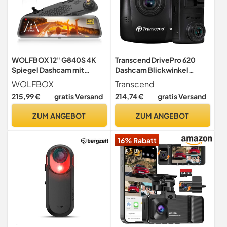
WOLFBOX 12" G840S 4K
Transcend DrivePro 620
Spiegel Dashcam mit
Dashcam Blickwinkel
Rückfahrkamera, 5.8GHz
horizontal max.=140° Akku,
WOLFBOX
Transcend
WiFi Auto Kamera mit IPS-
Display, Dual-Kamera,
215,99 €
gratis Versand
214,74 €
gratis Versand
Touchscreen Dual Dash
Rueckfa
Cam Spiegel, Loop-
ZUM ANGEBOT
ZUM ANGEBOT
Aufnahme und G-Sensor,
Parküberwachung, GPS,
16% Rabatt
kostenlose 32 GB-Karte