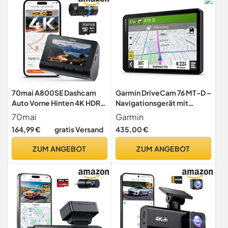
256GB Max
256GB(F7N)
70mai A800SE Dashcam
Garmin DriveCam 76 MT-D –
Auto Vorne Hinten 4K HDR
Navigationsgerät mit
2160P+1080P mit 128GB SD
integrierter Dashcam,
70mai
Garmin
Karte, Dual Autokamera 3"
Kollisionswarner und
164,99 €
gratis Versand
435,00 €
IPS, F1.55 Blende
Spurhalteassistent. 6,95
Nachtsicht, 210Sek.Puffer
Zoll (17,7 cm) HD-Display,
ZUM ANGEBOT
ZUM ANGEBOT
Notfall-Voraufzeichnung,
3D-EU-Karten mit
Parküberwachung, Max
Umweltzonen,
512GB
Verkehrsinfos in Echtzeit