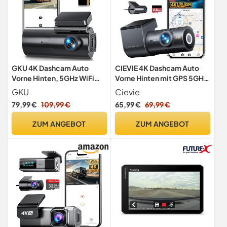
GKU 4K Dashcam Auto
CIEVIE 4K Dashcam Auto
Vorne Hinten, 5GHz WiFi
Vorne Hinten mit GPS 5GHz
Dashcam mit 64GB SD
WiFi, mit 64GB SD Karte
GKU
Cievie
Karte, Auto Kamera mit
79,99 €
109,99 €
65,99 €
69,99 €
Parküberwachung, Super
Nachtsicht, WDR, 170°
ZUM ANGEBOT
ZUM ANGEBOT
Weitwinkel, G-Sensor,
Loop-Aufnahme, APP
Steuerung, Max 256GB