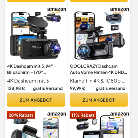
Parkmodus, Typ-C
G-Sensor, Loop-
Aufnahme, 24/7
Parküberwachung
4K Dashcam mit 3,94"
COOLCRAZY Dashcam
Bildschirm – 170°
Auto Vorne Hinten 4K UHD
Weitwinkel, Auto Kamera
Dual Kamera + kostenlose
4K Dashcam mit 3
Klarheit in 4K & 1080p mit Weitwinkel Das Coolcrazy N8 Doppelkamera-System zeichnet vorne in kristallklarem Ultra HD 4K (3840x2160) und hinten in Full HD 1080p auf. Die 170 -Weitwinkel-Frontkamera kombiniert mit der 150 -Heckkamera ermöglicht eine lückenlose Rundumüberwachung Ihres Fahrzeugs. So erkennen Sie mühelos Kennzeichen, Straßenschilder, Fußgänger und alle relevanten Details für maximale Sicherheit und Beweissicherheit unterwegs.
Vorne + Hinten, Nachtsicht
64GB SD-Karte mit 5G WiFi
128,98 €
gratis Versand
99,99 €
gratis Versand
& Parkmodus (ZPBlack)
& GPS - 3 Zoll IPS
Bildschirm, Nachtsicht
ZUM ANGEBOT
ZUM ANGEBOT
HDR, App Steuerung, 24h
Parkmonitor für Autos
28% Rabatt
11% Rabatt