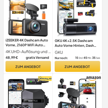
iZEEKER 4K Dashcam Auto
GKU 4K+2.5K Dashcam
Vorne, 2160P WiFi Auto
Auto Vorne Hinten, Dash
Kamera Vorne mit 32GB
Cam mit 64G SD-Karte
4K UHD-Auflösung und 3 IPS-Display Mit WDR, einem fortschrittlichen Sensor und einer großen Blende von F1.8 liefert die iD400 helle und klare Videos. Dabei handelt es sich jedoch nicht um ein spezielles Nachtsichtgerät. Die Wirkung der Nachtsicht variiert je nach Helligkeit in der Nacht. Der 3 IPS-Bildschirm erleichtert die Bedienung und Kontrolle der Dashcam sowie das Überwachen und Abspielen von Momenten jederzeit und überall.
GKU
Karte
48,99 €
gratis Versand
15
45
33
Nur noch:
Std
Min
Sek
ZUM ANGEBOT
ZUM ANGEBOT