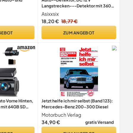
Langstrecken---Detektor mit 360-
Grad-Schutz, Sprachwarnungen und
Asixxsix
Radarkamera-Warnungen
18,20 €
18,77 €
Fahrzeugelektronik Auto-
Geschwindigkeitsdetektor- für
GEBOT
ZUM ANGEBOT
o Vorne Hinten,
Jetzt helfe ich mir selbst (Band 123):
 mit 64GB SD
Mercedes-Benz 200-300 Diesel
 mit
Motorbuch Verlag
Super
34,90 €
gratis Versand
70° Weitwinkel,
fnahme, APP