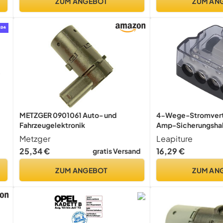
ZUM ANGEBOT
ZUM AN
Steuerung, Max 25
METZGER 0901061 Auto- und
4-Wege-Stromverte
Fahrzeugelektronik
Amp-Sicherungshal
Masseverteiler, Spli
Metzger
Leapiture
Audio-Verstärker,
25,34 €
16,29 €
gratis Versand
Fahrzeugelektroni
ZUM ANGEBOT
ZUM AN