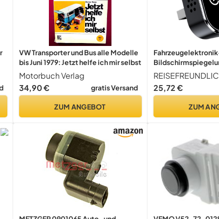
r
VW Transporter und Bus alle Modelle
Fahrzeugelektronik
bis Juni 1979: Jetzt helfe ich mir selbst
Bildschirmspiegelun
Upgrade 3-in-1-Bil
Motorbuch Verlag
Für IOS-Telefon, K
34,90 €
25,72 €
d
gratis Versand
Kabellosem Auto-Ad
Kabelgebunden, Kab
ZUM ANGEBOT
ZUM AN
Ente
METZGER 0901065 Auto- und
VEMO V52-72-0128