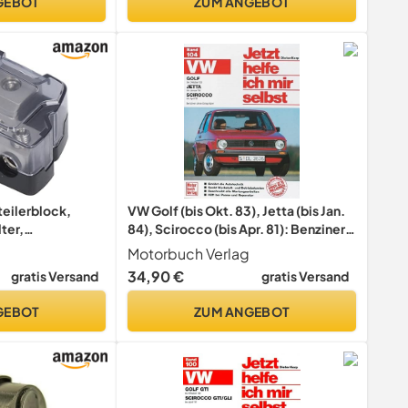
GEBOT
ZUM ANGEBOT
6GB
ilerblock,
VW Golf (bis Okt. 83), Jetta (bis Jan.
ter,
84), Scirocco (bis Apr. 81): Benziner
tter, Auto-
ohne Einspritzer (Jetzt helfe ich mir
Motorbuch Verlag
selbst)
34,90 €
gratis Versand
gratis Versand
k-Zubehör
GEBOT
ZUM ANGEBOT