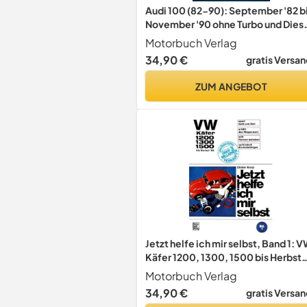
Audi 100 (82-90): September '82 b
November '90 ohne Turbo und Dies
(Jetzt helfe ich mir selbst)
Motorbuch Verlag
34,90 €
gratis Versan
ZUM ANGEBOT
Jetzt helfe ich mir selbst, Band 1: 
Käfer 1200, 1300, 1500 bis Herbst
1969
Motorbuch Verlag
34,90 €
gratis Versan