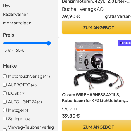
Benzinmotoren, 4 Zyl.; 2,0 Liter-
Navi
Turbodieselmotor TDI. 1997-2003
Bucheli Verlags AG
(Reparaturanleitungen)
Radarwarner
39,90 €
gratis Versan
mehr anzeigen
ZUM ANGEBOT
Preis
13 €
-
160 €
Marke
Motorbuch Verlag
(44)
AUPROTEC
(43)
DCSk
(19)
Osram WIRE HARNESS AX 1LS,
Kabelbaum für KFZ Lichtleisten,
AUTOLIGHT 24
(8)
Kabelbaumkit, Kabellsatz zur
Osram
Metzger
(4)
Installation einer Lichtquelle,
39,80 €
Adapter Scheinwerfer, LEDDL ACC
Springer
(4)
101, Schwarz, Sconosciuto
ZUM ANGEBOT
Vieweg+Teubner Verlag