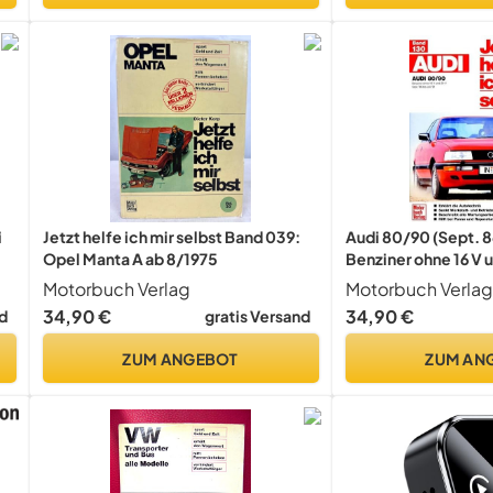
i
Jetzt helfe ich mir selbst Band 039:
Audi 80/90 (Sept. 86 
Opel Manta A ab 8/1975
Benziner ohne 16 V u
helfe ich mir selbst)
Motorbuch Verlag
Motorbuch Verlag
34,90 €
34,90 €
d
gratis Versand
ZUM ANGEBOT
ZUM AN