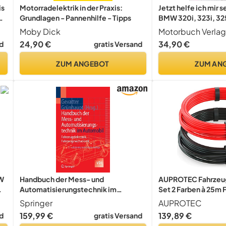
is
Motorradelektrik in der Praxis:
Jetzt helfe ich mir s
el
Grundlagen - Pannenhilfe - Tipps
BMW 320i, 323i, 325
Dezember '82
Moby Dick
Motorbuch Verlag
24,90 €
34,90 €
d
gratis Versand
ZUM ANGEBOT
ZUM AN
VW
Handbuch der Mess- und
AUPROTEC Fahrzeug
Automatisierungstechnik im
Set 2 Farben à 25m 
Automobil: Fahrzeugelektronik,
Springer
AUPROTEC
Fahrzeugmechatronik (VDI-Buch)
159,99 €
139,89 €
d
gratis Versand