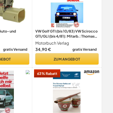
uto- und
VW Golf GTI (bis 10/83) VW Scirocco
GTI/GLI (bis 4/81): Mitarb.: Thomas
Haeberle (Jetzt helfe ich mir selbst)
Motorbuch Verlag
34,90 €
gratis Versand
gratis Versand
GEBOT
ZUM ANGEBOT
63% Rabatt