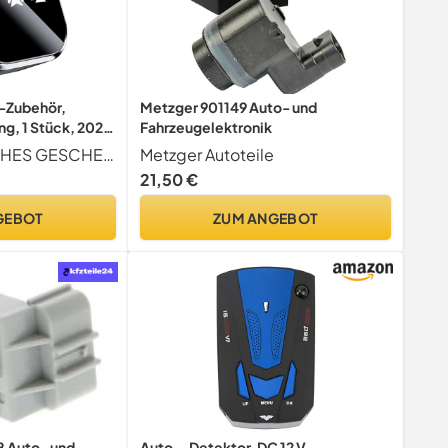
-Zubehör,
Metzger 901149 Auto- und
g, 1 Stück, 2026
Fahrzeugelektronik
dschirmspiegel
REISEFREUNDLICHES GESCHENK Perfekt für Pendler, Roadtrips, Familienausflüge oder als Geschenk für Freunde und Verwandte, die Unterhaltung im Auto genießen.
Metzger Autoteile
abelgebunden Mit
21,50 €
apter Play,
ellos, Für Auto-
GEBOT
ZUM ANGEBOT
 Auto- und
Auto--Detektor, DC 12 V