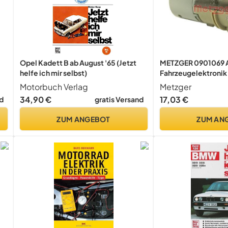
Opel Kadett B ab August '65 (Jetzt
METZGER 0901069 A
helfe ich mir selbst)
Fahrzeugelektronik
Motorbuch Verlag
Metzger
34,90 €
17,03 €
d
gratis Versand
ZUM ANGEBOT
ZUM AN