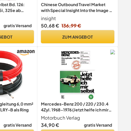
elbst Bd. 126:
Chinese Outbound Travel Market
i, 325e ab
with Special Insight Into the Image of
Europe as a Destination
insight
50,68 €
136,99 €
gratis Versand
GEBOT
ZUM ANGEBOT
leitung 6,0 mm²
Mercedes-Benz 200 / 220 / 230.4
FLRY-B als Ring
4Zyl. 1968-1976 (Jetzt helfe ich mir
selbst)
Motorbuch Verlag
34,90 €
gratis Versand
gratis Versand