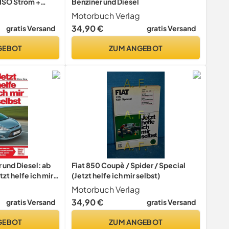
ISO Strom +
Benziner und Diesel
IN-AUS Schalter
Motorbuch Verlag
e FIAT Ducato
34,90 €
gratis Versand
gratis Versand
dung)
GEBOT
ZUM ANGEBOT
 und Diesel: ab
Fiat 850 Coupè / Spider / Special
zt helfe ich mir
(Jetzt helfe ich mir selbst)
Motorbuch Verlag
34,90 €
gratis Versand
gratis Versand
GEBOT
ZUM ANGEBOT