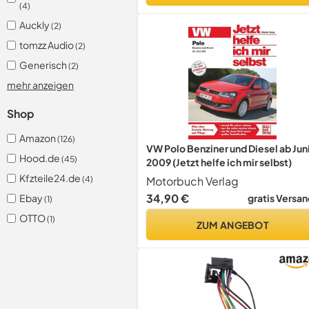
(4)
Auckly
(2)
tomzz Audio
(2)
Generisch
(2)
mehr anzeigen
Shop
Amazon
(126)
VW Polo Benziner und Diesel ab Jun
Hood.de
(45)
2009 (Jetzt helfe ich mir selbst)
Kfzteile24.de
Motorbuch Verlag
(4)
34,90 €
Ebay
gratis Versan
(1)
OTTO
(1)
ZUM ANGEBOT