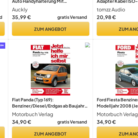
Auto Handyhalterung Mit
Adapter Kabel ISO-
Ladefunktion Automatischer
Lautsprecher mit E
Auckly
tomzz Audio
Induktion Motor Betrieb Qi
z.B. für Wohnmobil
35,99 €
20,98 €
d
gratis Versand
Ladestation Auto Kfz Handy
(Radio EIN ohne Zün
Halterung Auto Lüftung für iPhone
ZUM ANGEBOT
ZUM AN
Samsung Huawei LG usw
Fiat Panda (Typ 169):
Ford Fiesta Benziner
Benziner/Diesel/Erdgas ab Baujahr
Modelljahr 2008 (Jet
2003 (Jetzt helfe ich mir selbst)
selbst)
Motorbuch Verlag
Motorbuch Verlag
34,90 €
34,90 €
gratis Versand
ZUM ANGEBOT
ZUM AN