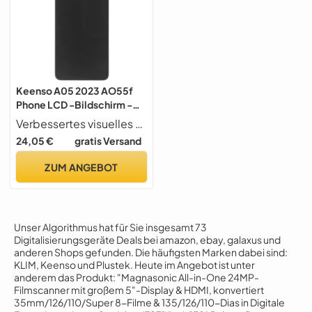
Keenso A05 2023 AO55f
Phone LCD -Bildschirm -
Touchscreme Installation
Verbessertes visuelles Erlebnis Genießen Sie die außergewöhnliche Farbgenauigkeit, Klarheit und Schärfe mit dieser Installation von LCD -Bildschirm -Touchscreen.
Netto Visualerlebnis für
24,05 €
gratis Versand
Änderung Professionelles
Reparaturkit für das Telefon
ZUM ANGEBOT
Touchscreen LCD Material
von Telefon, A05 2023
Unser Algorithmus hat für Sie insgesamt 73
Digitalisierungsgeräte Deals bei amazon, ebay, galaxus und
anderen Shops gefunden. Die häufigsten Marken dabei sind:
KLIM, Keenso und Plustek. Heute im Angebot ist unter
anderem das Produkt: "Magnasonic All-in-One 24MP-
Filmscanner mit großem 5"-Display & HDMI, konvertiert
35mm/126/110/Super 8-Filme & 135/126/110-Dias in Digitale