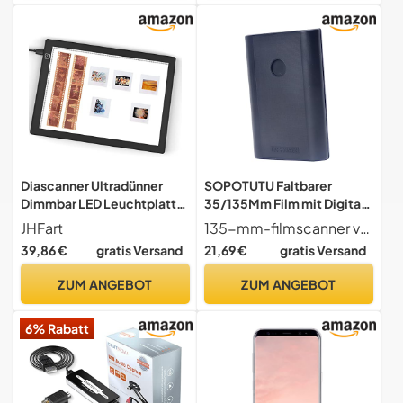
Diascanner Ultradünner
SOPOTUTU Faltbarer
Dimmbar LED Leuchtplatte
35/135Mm Film mit Digital
- 5600K - 30 x 21
Tragbar Einfach zu
JHFart
135-mm-filmscanner verwenden sie die kostenlose anwendung aufnehmen, zuschneiden, drehen und filtern; passen sie farbe und an; sie in sozialen medien, filmscanner
Zentimeter -
Bedienen für Kompatibel
39,86 €
gratis Versand
21,69 €
gratis Versand
Hintergrundbeleuchtung
mit Alten Filmnegativen
zum Umwandeln von 35mm
ZUM ANGEBOT
ZUM ANGEBOT
Dia und Negativ in digitales
Bild
6% Rabatt