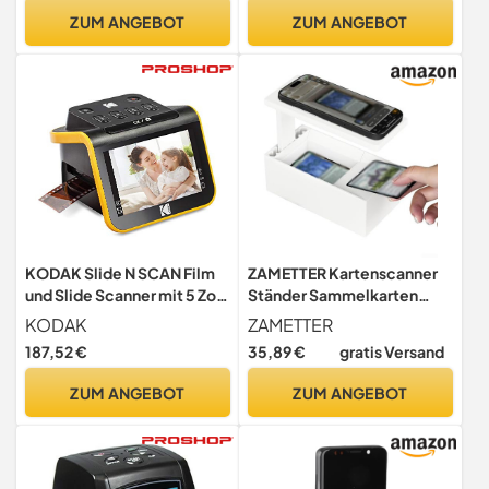
Konverter, Audio Video
Kassettenspieler, to)
ZUM ANGEBOT
ZUM ANGEBOT
Aufnahmekarte Vista
KODAK Slide N SCAN Film
ZAMETTER Kartenscanner
und Slide Scanner mit 5 Zoll
Ständer Sammelkarten
LCD-Bildschirm, Schwarz
Scanner Ständer Karten
KODAK
ZAMETTER
Sammelwerkzeug Desktop
187,52 €
35,89 €
gratis Versand
Karte Digitalisierungsgerät
Kartenscanner Ständer
ZUM ANGEBOT
ZUM ANGEBOT
Sammlung Management
Tool Weiß