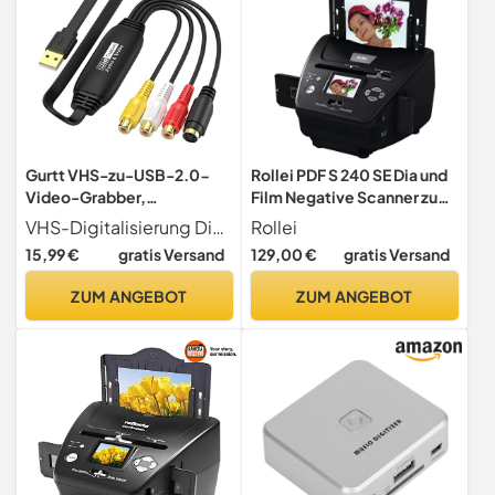
Gurtt VHS-zu-USB-2.0-
Rollei PDF S 240 SE Dia und
Video-Grabber,
Film Negative Scanner zum
Digitalisierungsgerät,
Digitalisieren Gerät
VHS-Digitalisierung Digitalisieren Sie mühelos Ihre VHS-Kassetten, Videorekorderaufnahmen, Camcorder-Materialien, DVDs, Audiokassetten und mehr. Dieser Video-Grabber wandelt analoge Video- und Audiosignale in hochwertige digitale Dateien um, die sich einfach speichern und bearbeiten lassen.
Rollei
Konverter, Audio-Video-
15,99 €
gratis Versand
129,00 €
gratis Versand
Aufnahmekarte für VHS,
Videorecorder,
ZUM ANGEBOT
ZUM ANGEBOT
Camcorder, DVD und mehr