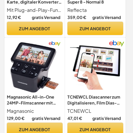
Karte, digitaler Konverter,
Super 8 - Normal 8
USB 2.0, Video-
Mit Plug-and-Play-Funktionalität sorgt für Videoauflösung für die Konvertierung
Reflecta
Aufzeichnung, erfasst
12,92 €
gratis Versand
359,00 €
gratis Versand
Gerätegreifer für PC,
Laptop, Videorekorder,
ZUM ANGEBOT
ZUM ANGEBOT
Digitalisierungsgerät
Magnasonic All-in-One
TCNEWCL Diascanner zum
24MP-Filmscanner mit
Digitalisieren, Film Dias-
großem 5"-Display & HDMI,
Scanner Tragbarer, 30 x 21
Magnasonic
TCNEWCL
konvertiert
Zentimeter LED
129,00 €
gratis Versand
47,01 €
gratis Versand
35mm/126/110/Super 8-
Lichtpaneel, LED
Filme & 135/126/110-Dias in
Leuchttisch für Negative
ZUM ANGEBOT
ZUM ANGEBOT
Digitale Fotos, integrierter
Film Foto Dias in Digitale