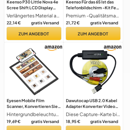
Keenso P30 Little Nova 4e
Keenso Für das 6S Ist das
Scree Shift LCD Display
Telefonbildschirm -Kit Fest
Touchscreen Digitizer
und Ersatzteile Für die Linie
Verlängertes Material aus robustem LCD für eine ausgedehnte Haltbarkeit
Premium -Qualitätsmaterial Premium organisches Licht wurde aus Diodenmaterial erstellt und lieferte eine lange Lebensdauer.
Montage, Inspiziert auf
Gegen die Linie Gegen die,
22,14 €
gratis Versand
21,72 €
gratis Versand
Gute Qualität, Gut für den
Reibungslose Touch -
Ersatz von Bildschirm und
Erfahrung
ZUM ANGEBOT
ZUM ANGEBOT
den Austausch
Eyesen Mobile Film
Dawutocap USB 2.0 Kabel
Scanner, Konvertieren Sie
Adapter Konverter Video
35mm Dias und Negative in
Captures Card Adapter PC
Hintergrundbeleuchtung des ultradünnen LED-Panels Farbtemperatur Weiß (10000-12000 K); das Lichtpanel bietet die perfekte Hintergrundbeleuchtung für Negative auf Film, Scannen von Dias und mehr und bietet die ideale Helligkeit, um Ihre Lieblingsdias und Negative zu erfassen und zu digitalisieren; leicht zu tragen, Touch-Schalter-Design, berühren Sie einfach den Schalter, um das Licht ein- und auszuschalten.
Diese Capture-Karte bietet eine umfassende Lösung für alle Ihre Videokonvertierungsbedürfnisse ohne die Notwendigkeit einer externen Soundkarte.
JPG Digital mit
Kabel für Videospiel
19,69 €
gratis Versand
18,95 €
gratis Versand
Smartphone-Kamera, 12 x 9
Record Captures Card
Zoll tragbares ultradünnes