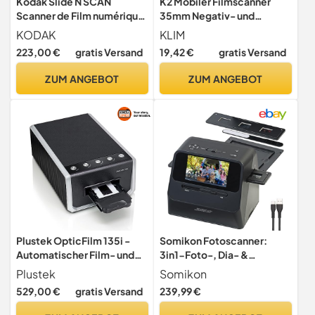
Kodak Slide N SCAN
K2 Mobiler Filmscanner
Scanner de Film numérique
35mm Negativ- und
Max 7"- Grand écran LCD 7"
Positiv-Diascanner
KODAK
KLIM
convertit Les négatifs
223,00 €
gratis Versand
19,42 €
gratis Versand
Couleur en 22MP HD n & b
JPEG, Schwarz, RODFS70
ZUM ANGEBOT
ZUM ANGEBOT
Plustek OpticFilm 135i -
Somikon Fotoscanner:
Automatischer Film- und
3in1-Foto-, Dia- &
Diascanner
Negativscanner mit 22 MP
Plustek
Somikon
und HDMI-Ausgang, Akku
529,00 €
gratis Versand
239,99 €
(Dia Foto Scanner,
Fotodigitalisierer, Photo)