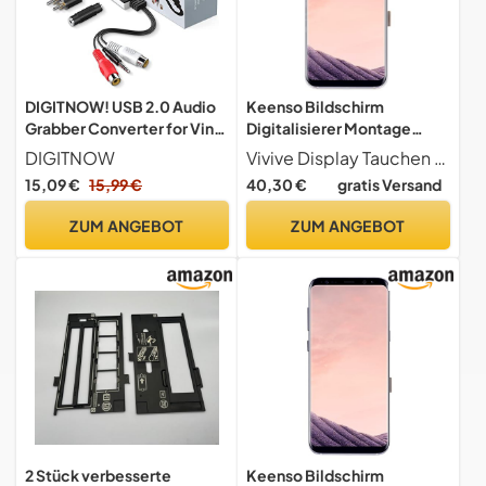
DIGITNOW! USB 2.0 Audio
Keenso Bildschirm
Grabber Converter for Vinyl
Digitalisierer Montage
Cassette to Digital MP3
Ersatz (Gold)
DIGITNOW
Vivive Display Tauchen Sie in streikende Bilder durch, indem der S8 Plus diesen Bildschirm ersetzt. Hohe Helligkeit, 3D -Touch -Funktion und lebendige Farben bieten ein erweitertes Überwachungserlebnis.
Converter Support for Mac
15,09 €
15,99 €
40,30 €
gratis Versand
and Windows 10/8.1/8/7 /
Vista/XP
ZUM ANGEBOT
ZUM ANGEBOT
2 Stück verbesserte
Keenso Bildschirm