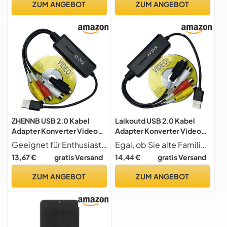
ZUM ANGEBOT
ZUM ANGEBOT
LED Lichtpanel
ZHENNB USB 2.0 Kabel
Laikoutd USB 2.0 Kabel
Adapter Konverter Video
Adapter Konverter Video
Captures Card Adapter PC
Captures Card Adapter PC
Geeignet für Enthusiasten, Archivisten und Ersteller von Inhalten, um ihre Mediensammlungen zu bewahren oder sie mit einem modernen Publikum zu teilen.
Egal, ob Sie alte Familienvideos für ein digitales Sammelalbum konvertieren oder Gameplay-Aufnahmen hochladen, diese Capture-Karte ist für die Überbrückung der Lücken zwischen analoger und digitaler Welt geeignet
Kabel für Videospiel
Kabel für Videospiel
13,67 €
gratis Versand
14,44 €
gratis Versand
Record Captures Card
Record Captures Card
ZUM ANGEBOT
ZUM ANGEBOT