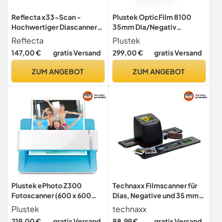
Reflecta x33-Scan -
Plustek OpticFilm 8100
Hochwertiger Diascanner
35mm Dia/Negativ
und Negativscanner mit
Filmscanner (7200 dpi,
Reflecta
Plustek
15,3 MP CMOS-Sensor, 5"
USB) inkl. SilverFast SE Plus
147,00 €
gratis Versand
299,00 €
gratis Versand
IPS-Display, automatische
8 Software
und manuelle
ZUM ANGEBOT
ZUM ANGEBOT
Farbkorrektur, scannt
35mm Filme und Dias ohne
PC
Plustek ePhoto Z300
Technaxx Filmscanner für
Fotoscanner (600 x 600
Dias, Negative und 35 mm
dpi, USB) mit Einzugssensor
Film zur Digitalisierung von
Plustek
technaxx
Filmnegativen und Dias,
219,00 €
gratis Versand
88,99 €
gratis Versand