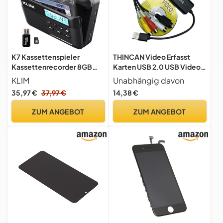
K7 Kassettenspieler
THINCAN Video Erfasst
Kassettenrecorder 8GB
Karten USB 2.0 USB Video
SD-Karte
Erfasst Gerätekonvertieren
KLIM
Unabhängig davon
Digitalkonverter Für PC
35,97 €
37,97 €
14,38 €
Laptop Spiele
ZUM ANGEBOT
ZUM ANGEBOT