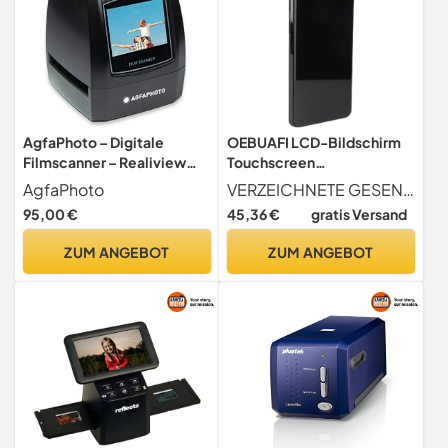
AgfaPhoto – Digitale
OEBUAFI LCD-Bildschirm
Filmscanner – Realiview
Touchscreen
AFS100 – 10 MP, 2,4" LCD-
Digitalisierungsgerät,
AgfaPhoto
VERZEICHNETE GESENHEIT Genießen Sie mit unserem LCD-Bildschirmwechsel präzise Touch-Bedienung und Benutzererfahrung.
Bildschirm – 35-mm/135-
Einfache Installation,
95,00 €
45,36 €
gratis Versand
Dias und Negative –
Telefonreparaturteile für
Schwarzweiß-Negative –
Heimwerker (#1)
ZUM ANGEBOT
ZUM ANGEBOT
Inklusive Kabel und
Halterungen