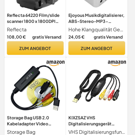
Reflecta 64220 Film/slide
Ejoyous Musikdigitalisierer,
scanner 1800 x 1800DPI
ABS-Stereo-MP3-
Schwarz - Scanner (1800 x
Konverter, Schnelles
Reflecta
Hohe Klangqualität Genießen Sie klaren Stereoklang mit linken und rechten Eingängen und bewahren Sie bei der Konvertierung die Originalqualität.
1800 DPI, 24 Bit, Film/slide
Digitalisierungsgerät mit
108,00 €
gratis Versand
24,05 €
gratis Versand
scanner, Schwarz, LCD, 6,1
Wiedergabefunktion, Ideal
cm (2.4 Zoll))
Zum Konvertieren Alter
ZUM ANGEBOT
ZUM ANGEBOT
Schallplatten und
Kassetten
Storage Bag USB 2.0
KIXZSAZ VHS
Kabeladapter Video
Digitalisierungsgerät
Erfassen Kartenadapter PC
Konverter Speichern Sie
Storage Bag
VHS Digitalisierungsfunktion Unsere Videoaufnahmekarte kann analoge Video und Audiosignale von VHS Videorekordern, tragbaren Kameras und anderen Geräten digitalisieren und an einen PC übertragen. Sie eignet sich zur Aufzeichnung und Archivierung verschiedener analoger Video und Audioquellen