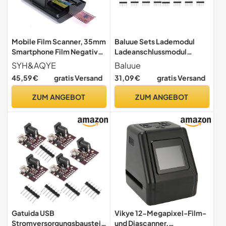
Mobile Film Scanner, 35mm
Baluue Sets Lademodul
Smartphone Film Negativ
Ladeanschlussmodul
Dia Scanner, Fotoscanner
Netzstecker Ladegerät
SYH&AQYE
Baluue
zum digitalisieren Mit LED
Multi-Telefon-ladegerät
45,59 €
gratis Versand
31,09 €
gratis Versand
Hintergrundbeleuchtung
Installieren Pcs
für Smartphones
ZUM ANGEBOT
ZUM ANGEBOT
Gatuida USB
Vikye 12-Megapixel-Film-
Stromversorgungsbaustein
und Diascanner,