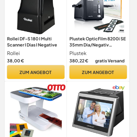
Rollei DF-S 180 I Multi
Plustek OpticFilm 8200i SE
Scanner I Dias I Negative
35mm Dia/Negativ
Filmscanner mit
Rollei
Plustek
Infrarotsensor (7200 DPI,
38,00 €
380,22 €
gratis Versand
USB) inkl. SilverFast SE Plus
8 Software
ZUM ANGEBOT
ZUM ANGEBOT