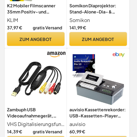
K2 Mobiler Filmscanner
Somikon Diaprojektor:
35mm Positiv- und
Stand-Alone-Dia- &
Negativ-Diascanner
Negativscanner, 5"/12,5
KLIM
Somikon
cm IPS-Display, 22 MP,
37,97 €
gratis Versand
141,99 €
HDMI (Negative Scanner,
Dia Negativ Scanner, Foto)
ZUM ANGEBOT
ZUM ANGEBOT
Zambuph USB
auvisio Kassettenrekorder:
Videoaufnahmegerät,
USB-Kassetten-Player
müheloses Übertragen von
UCR-2200 zum Abspielen &
VHS Digitalisierungsfunktion Unsere Videoaufnahmekarte kann analoge Video und Audiosignale von VHS Videorekordern, tragbaren Kameras und anderen Geräten digitalisieren und an einen PC übertragen. Sie eignet sich zur Aufzeichnung und Archivierung verschiedener analoger Video und Audioquellen
auvisio
VHS auf DVD, VHS
Digitalisieren (MC
14,39 €
gratis Versand
60,99 €
Digitalisierungsgerät
digitalisieren,