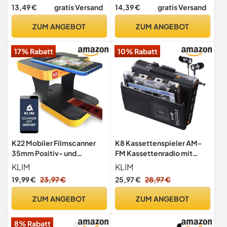
Kabel Für Videospiel
VHS Kassetten auf Digital
13,49 €
gratis Versand
14,39 €
gratis Versand
Datensatzerfassungen
ABS Mini DV
Karten VCR
Kassettenkonverter auf
ZUM ANGEBOT
ZUM ANGEBOT
Digitalisierungsgerät
Digital VHS zu Digital
Konverter
17% Rabatt
10% Rabatt
K22 Mobiler Filmscanner
K8 Kassettenspieler AM-
35mm Positiv- und
FM Kassettenradio mit
Negativ-Diascanner
Mikrofon
KLIM
KLIM
19,99 €
23,97 €
25,97 €
28,97 €
ZUM ANGEBOT
ZUM ANGEBOT
8% Rabatt