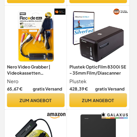
Speicher (FS71)
JPG-Bilder
Nero Video Grabber |
Plustek OpticFilm 8300i SE
Videokassetten
- 35mm Film/Diascanner
digitalisieren | VHS zu USB |
Nero
Plustek
DVD zu PC | Analog to
65,67 €
gratis Versand
428,39 €
gratis Versand
Digital Capture Card | S-
VHS | Hi8 | Super 8 |
ZUM ANGEBOT
ZUM ANGEBOT
Windows 11/10 | MacOS