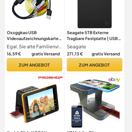
Oxxggkao USB
Seagate 5TB Externe
Videoaufzeichnungskarte,
Tragbare Festplatte | USB
Digitale USB 2.0-
3.0 (STGX5000400)
Egal, Sie alte Familienvideos für ein digitales Sammelalbum konvertieren oder Gameplay Aufnahmen hochladen, diese Captures Karte perfekt, um die Lücken zwischen analoger und digitaler Welt zu schließen
Seagate
Aufnahmeaufzeichnungsge
16,59 €
gratis Versand
271,13 €
gratis Versand
rät, Grabber für PC, Laptop,
Videorecorder,
ZUM ANGEBOT
ZUM ANGEBOT
Digitalisierungsgerät