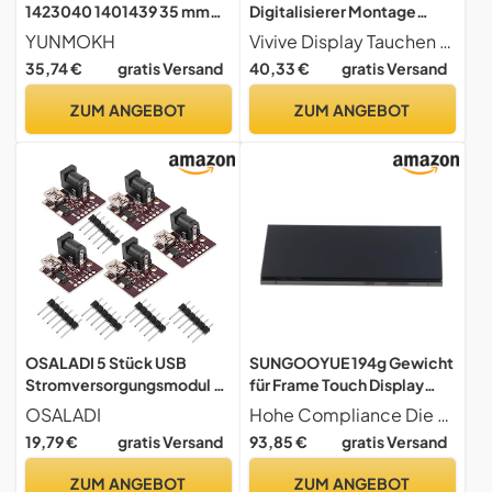
1423040 1401439 35 mm
Digitalisierer Montage
Negative, Slide & 120, 220,
Ersatz (Black)
YUNMOKH
Vivive Display Tauchen Sie in streikende Bilder durch, indem der S8 Plus diesen Bildschirm ersetzt. Hohe Helligkeit, 3D -Touch -Funktion und lebendige Farben bieten ein erweitertes Überwachungserlebnis.
620 Halter Filmführung für
35,74 €
gratis Versand
40,33 €
gratis Versand
Perfection V500 V550
V600 4490 Scanner
ZUM ANGEBOT
ZUM ANGEBOT
OSALADI 5 Stück USB
SUNGOOYUE 194g Gewicht
Stromversorgungsmodul 5v
für Frame Touch Display
Professionelles USB
Numerische Baugruppe mit
OSALADI
Hohe Compliance Die EU -Version wurde speziell für die internationale Version mit S918B -Rahmen entwickelt. zum korrekten Austausch beschädigter Bildschirme.
Leistungsmodul Kompakt
Numerischer Baugruppe
19,79 €
gratis Versand
93,85 €
gratis Versand
Sicher Vielseitig für
Ändern Sie den Gefrorenen
Netzteil und Ladeanschluss
Bildschirm des
ZUM ANGEBOT
ZUM ANGEBOT