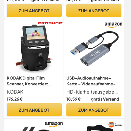
5MP CMOS-Sensor, 2,4-
Zoll-Farbdisplay, SD/SDHC
ZUM ANGEBOT
ZUM ANGEBOT
bis 32GB, Stand-Alone
ohne PC – DS-02
KODAK Digital Film
USB-Audioaufnahme-
Scanner, Konvertiert
Karte – Videoaufnahme-
Negative und Filmdias
Karte | Konverter für
KODAK
HD-Klarheitsausgabe Die Capture-Karte ist spezialisiert auf HD-Videoaufnahmen, mit echter Farbwiedergabe und perfekter Bewegungsdarstellung, was zu unglaublich detaillierten Bildern für Pädagogen, Spieler oder Fans führt, die ihre Leidenschaft über das Internet teilen.
35mm, 126, 110, Super 8 und
Digitalisierungsgeräte, für
176,26 €
18,59 €
gratis Versand
8mm in JPEG inkl. großem
Laptop, Kamera, Telefon,
neigbarem 3,5-Zoll-LC-
Spielübertragung,
ZUM ANGEBOT
ZUM ANGEBOT
Display und EasyLoad-
Aufnahme, PC, TV
Filme RODFS35 Schwarz