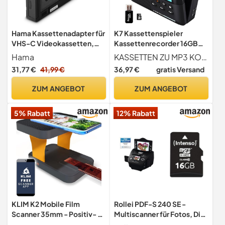
Hama Kassettenadapter für
K7 Kassettenspieler
VHS-C Videokassetten,
Kassettenrecorder 16GB
batteriebetrieben
SD-Karte
Hama
KASSETTEN ZU MP3 KONVERTIERUNG Wandle mühelos Kassetten in digitale MP3-Dateien um mit unserem Kassettenrekorder. Im Lieferumfang enthalten ist eine SD-Karte und ein SD-Kartenleser für nahtlose Speicherung. Zusätzlich zur Kassettenfunktion dient er als SD-Karten-MusikGerät. Keine zusätzlichen Geräte oder App-Downloads erforderlich folge einfach der Bedienungsanleitung für eine einfache Konvertierung in MP3-Format, gespeichert auf der SD-Karte.
31,77 €
41,99 €
36,97 €
gratis Versand
ZUM ANGEBOT
ZUM ANGEBOT
5% Rabatt
12% Rabatt
KLIM K2 Mobile Film
Rollei PDF-S 240 SE -
Scanner 35mm - Positiv- &
Multiscanner für Fotos, Dias
Negativ- Dia Scanner -
und Negative,