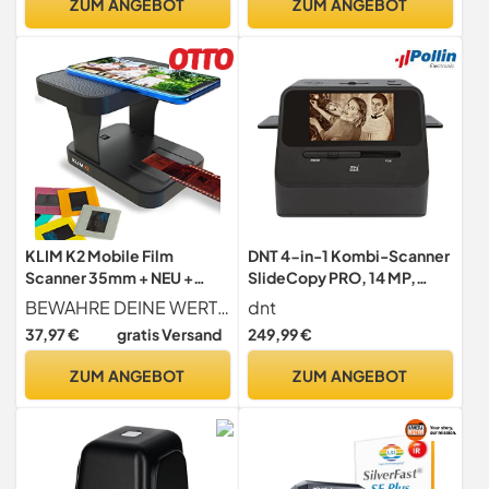
ZUM ANGEBOT
ZUM ANGEBOT
KLIM K2 Mobile Film
DNT 4-in-1 Kombi-Scanner
Scanner 35mm + NEU +
SlideCopy PRO, 14 MP,
Positiv- & Negativ- Dia
Bildscanner, Fotos, Dias,
BEWAHRE DEINE WERTVOLLEN ERINNERUNGEN DIGITAL AUF. Verewige deine analogen Filme und Dias, bevor sie auf deinem Dachboden zu Staub zerfallen! Mit diesem einfach zu bedienenden, faltbaren Filmscanner kannst du alte Filme und Dias in nur wenigen Minuten ansehen, scannen, konvertieren und auf dein Smartphone digitalisieren.
dnt
Scanner + Fotoscanner zum
Negative, Akkubetrieb,
37,97 €
gratis Versand
249,99 €
digitalisieren + Diascanner
speichert auf SD-Karte,
+ Deine eigene
DNT000015
ZUM ANGEBOT
ZUM ANGEBOT
Entwicklungsstation zu
Hause + Dias selbst
digitalisieren