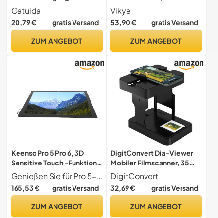
5v Eingang 3,3v und 5v
Digitalisierer für
Gatuida
Vikye
Ausgang 5 Stück
Negativfilme und Dias mit
20,79 €
gratis Versand
53,90 €
gratis Versand
Ladeanschlussbaustein
2-Zoll-IPS-HD-LCD-
USB Lademodul Kleiner
Bildschirm, Konvertieren
ZUM ANGEBOT
ZUM ANGEBOT
Power Baustein für
von 135, 126, 110 Diafilmen
Elektronische Geräte und
in Negativfotos in
Selbstgemachte Projekte
Keenso Pro 5 Pro 6, 3D
DigitConvert Dia-Viewer
Sensitive Touch -Funktion,
Mobiler Filmscanner, 35
Elektronisches Gerät
mm, Diascanner wandelt 35
Genießen Sie für Pro 5- und Pro 6 -Modelle eine klarere und farbenfrohere Ausstellungswelt mit diesem 12,3 -Zoll -Bildschirmersatz.
DigitConvert
Ideales Organisches Licht
mm Dias und Negative mit
165,53 €
gratis Versand
32,69 €
gratis Versand
Spread Diode 12,3 -Zoll
Ihrem Smartphone in
Ersatzbildschirm
digitale Fotos um
ZUM ANGEBOT
ZUM ANGEBOT