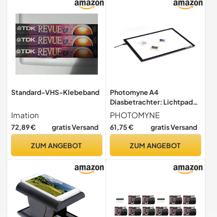
Standard-VHS-Klebeband
Photomyne A4
Diasbetrachter: Lichtpad
mit
Imation
PHOTOMYNE
Hintergrundbeleuchtung,
72,89 €
gratis Versand
61,75 €
gratis Versand
Negativbetrachter für
Filmnegative & alte Dias,
ZUM ANGEBOT
ZUM ANGEBOT
freihändig, ultradünn,
ultimative Helligkeit (inkl.
USB-Adapter) - Schwarz