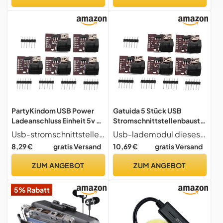
Telefonbildschirms
Geeignetes Gewicht
Organisches Licht
PartyKindom USB Power
Gatuida 5 Stück USB
Ladeanschluss Einheit 5v 5
Stromschnittstellenbaustei
Stück Kleiner USB
n Langlebige
Usb-stromschnittstellenmodul es besteht aus strommodulmaterial, ist sicher und langlebig und von guter qualität.
Usb-lademodul dieses produkt einfach zu installieren und kann alte strommodule problemlos ersetzen.
Stromversorgungsbaustein
Stromversorgungsplatine
8,29 €
gratis Versand
10,69 €
gratis Versand
Mit Überlastungsschutz Für
Sicheres Power Baustein
Netzteil Und Digitale
Für Praktische
ZUM ANGEBOT
ZUM ANGEBOT
Leistungsgeräte
Energieverwaltung Und
Einfache Installation
5% Rabatt