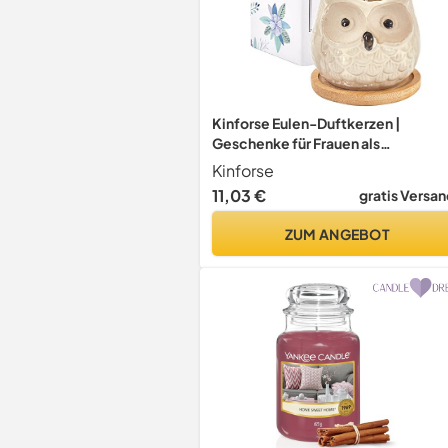
Kinforse Eulen-Duftkerzen |
Geschenke für Frauen als
Geburtstagsgeschenk | Süße Kerz
Kinforse
mit Orangenblüte & Eulen-Deko |
11,03 €
gratis Versan
Handgemacht, lange Brenndauer &
Premium-Qualität
ZUM ANGEBOT