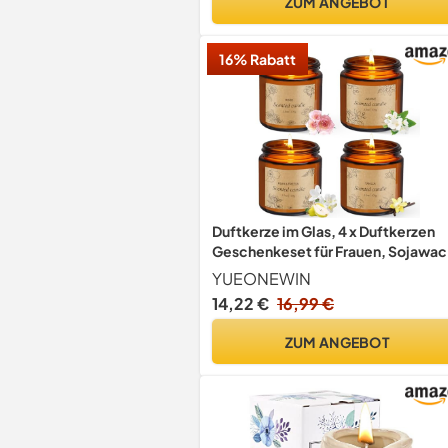
ZUM ANGEBOT
16% Rabatt
Duftkerze im Glas, 4 x Duftkerzen
Geschenkeset für Frauen, Sojawac
Kerzen
YUEONEWIN
14,22 €
16,99 €
ZUM ANGEBOT