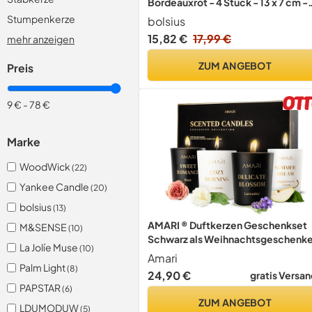
Bordeauxrot - 4 Stück - 13 x 7 cm -
Dekorative Haushaltkerzen -
Stumpenkerze
bolsius
Natürliches Pflanzenwachs - Ohne
15,82 €
17,99 €
mehr anzeigen
Palmöl
ZUM ANGEBOT
Preis
9 €
-
78 €
Marke
WoodWick
(22)
Yankee Candle
(20)
bolsius
(13)
AMARI ® Duftkerzen Geschenkset
M&SENSE
(10)
Schwarz als Weihnachtsgeschenk
La Jolíe Muse
(10)
4er Kerzenset - Scented Candle -
Amari
Kerzen Geschenkset Frauen - Duft
Palm Light
(8)
24,90 €
gratis Versan
Kerzen - Duftkerzen im Glas - Deko
PAPSTAR
(6)
Geschenke für Frauen
ZUM ANGEBOT
LDUMODUW
(5)