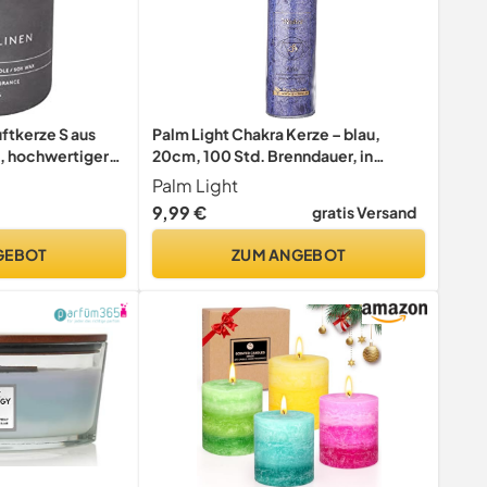
tkerze S aus
Palm Light Chakra Kerze – blau,
, hochwertiger
20cm, 100 Std. Brenndauer, in
ristische Beton-
Kristalloptik, Hochwertig für Innen &
Palm Light
NEN, 24 h
Außen
9,99 €
gratis Versand
rs rußarm (H / B
m, Magnet, 65653)
GEBOT
ZUM ANGEBOT