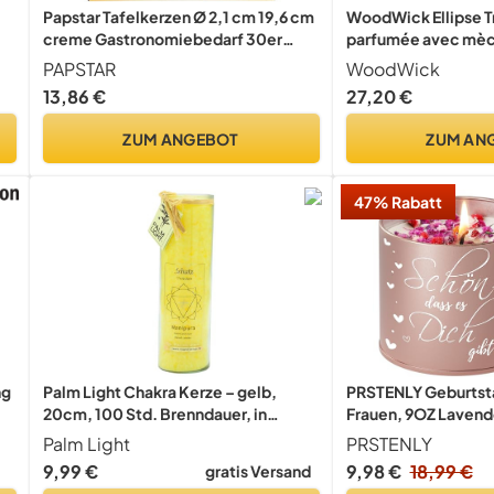
Papstar Tafelkerzen Ø 2,1 cm 19,6 cm
WoodWick Ellipse T
creme Gastronomiebedarf 30er
parfumée avec mè
Karton, Cremefarben
HearthwickSéjour a
PAPSTAR
WoodWick
13,86 €
27,20 €
ZUM ANGEBOT
ZUM AN
47% Rabatt
ng
Palm Light Chakra Kerze – gelb,
PRSTENLY Geburtsta
20cm, 100 Std. Brenndauer, in
Frauen, 9OZ Lavend
Kristalloptik, Hochwertig für Innen &
Palm Light
PRSTENLY
Außen
9,99 €
gratis Versand
Nur noch: