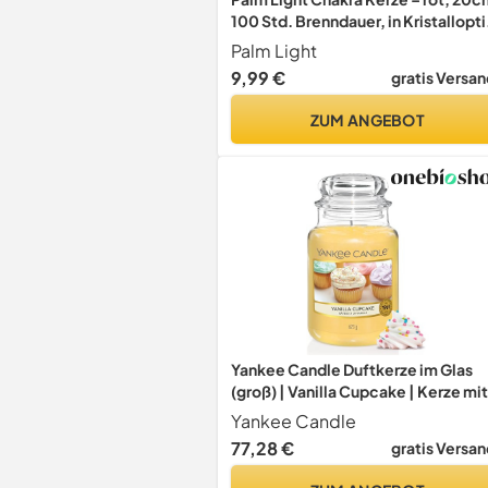
100 Std. Brenndauer, in Kristallopti
Hochwertig für Innen & Außen
Palm Light
9,99 €
gratis Versan
ZUM ANGEBOT
Yankee Candle Duftkerze im Glas
(groß) | Vanilla Cupcake | Kerze mit
langer Brenndauer bis zu 150 Stund
Yankee Candle
| Perfekte Geschenke für Frauen
77,28 €
gratis Versan