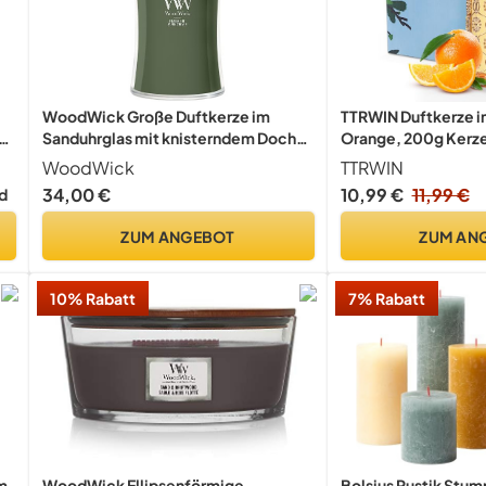
WoodWick Große Duftkerze im
TTRWIN Duftkerze im
er
Sanduhrglas mit knisterndem Docht |
Orange, 200g Kerze
Fraser Fir | bis zu 130 Stunden
Sojawachs, 50 Stun
WoodWick
TTRWIN
Brenndauer
Helfen Zum Entspa
34,00 €
10,99 €
11,99 €
d
für Frauen, Dekorati
Weihnachten, Gebu
ZUM ANGEBOT
ZUM AN
Muttertag
10% Rabatt
7% Rabatt
m,
WoodWick Ellipsenförmige
Bolsius Rustik Stu