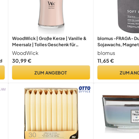
WoodWick | Große Kerze | Vanille &
blomus -FRAGA- Duf
Meersalz | Tolles Geschenk für
Sojawachs, Magnet
en
Frauen
Raumduft, charakte
WoodWick
blomus
Optik, Duft SOFT LI
30,99 €
11,65 €
d
Brenndauer, besonde
/ T: 8 x 6,5 x 6,5 c
ZUM ANGEBOT
ZUM AN