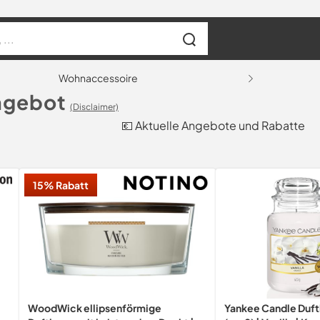
Wohnaccessoire
ngebot
(Disclaimer)
💶 Aktuelle Angebote und Rabatte
15% Rabatt
WoodWick ellipsenförmige
Yankee Candle Duft