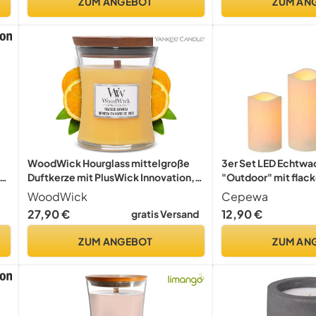
ZUM ANGEBOT
ZUM AN
WoodWick Hourglass mittelgroße
3er Set LED Echtwa
hs
Duftkerze mit PlusWick Innovation,
"Outdoor" mit flac
Seaside Mimosa
warmweiß inkl. 5h 
WoodWick
Cepewa
Batterie
27,90 €
12,90 €
gratis Versand
ZUM ANGEBOT
ZUM AN