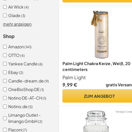
Air Wick
(4)
Glade
(3)
mehr anzeigen
Shop
Amazon
(141)
OTTO
(4)
Palm Light Chakra Kerze, Weiß, 20
Yankee Candle
(6)
centimeters
Ebay
(2)
Palm Light
Candle-dream.de
(9)
9,99 €
gratis Versan
OneBioShop DE
(1)
ZUM ANGEBOT
Notino DE-AT-CH
(1)
Notino.de
(5)
Limango Outlet -
limango GmbH
(2)
Flaconi
(7)