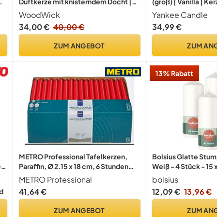
Duftkerze mit knisterndem Docht |
(groß) | Vanilla | Ke
Fireside | Brenndauer bis zu 50
Brenndauer bis zu 1
WoodWick
Yankee Candle
Stunden
Perfekte Geschenke
34,00 €
40,00 €
34,99 €
ZUM ANGEBOT
ZUM AN
13% Rabatt
METRO Professional Tafelkerzen,
Bolsius Glatte Stu
e-
Paraffin, Ø 2.15 x 18 cm, 6 Stunden
Weiß - 4 Stück - 15 
Brenndauer, rot, 144 Stück
METRO Professional
bolsius
41,64 €
12,09 €
13,96 €
d
ZUM ANGEBOT
ZUM AN