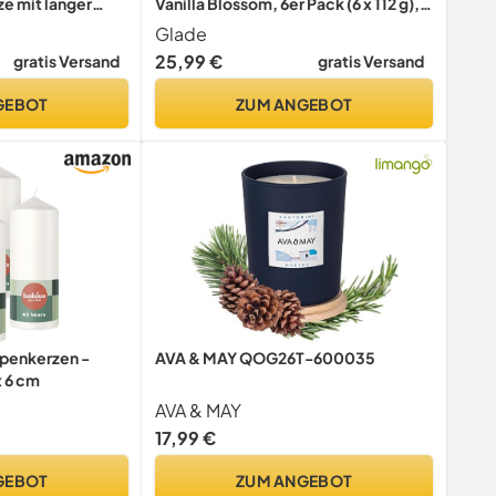
rze mit langer
Vanilla Blossom, 6er Pack (6 x 112 g),
50 Stunden |
bis zu 27 Stunden Brenndauer pro
Glade
 für Frauen
Kerze
25,99 €
gratis Versand
gratis Versand
GEBOT
ZUM ANGEBOT
mpenkerzen -
AVA & MAY QOG26T-600035
x 6 cm
AVA & MAY
17,99 €
GEBOT
ZUM ANGEBOT