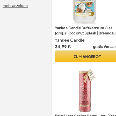
mehr anzeigen
Yankee Candle Duftkerze im Glas
(groß) | Coconut Splash | Brenndau
bis zu 150 Stunden | Perfekte
Yankee Candle
Geschenke für Frauen
34,99 €
gratis Versan
ZUM ANGEBOT
Palm Light Chakra Kerze – rot, 20c