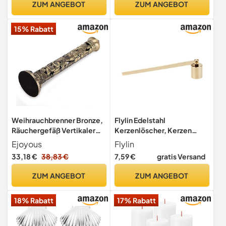
ZUM ANGEBOT
ZUM ANGEBOT
Zubehör für Weihnachten
Praktischem Knick Gelenk
Geschenke Dekoration
Kerzen für Zuhause,
15% Rabatt
Bankett, Roségold
Weihrauchbrenner Bronze,
Flylin Edelstahl
Räuchergefäß Vertikaler
Kerzenlöscher, Kerzen
Tone Dragon Phoenix Relief
Löscher Ohne Qualm mit
Ejoyous
Flylin
mit Räucherstecker für
langem Griff, Dochtlöscher
33,18 €
38,83 €
7,59 €
gratis Versand
Craft Ornaments Tea Room
für die meisten Kerzen
Decoration Buddhistisches
Weihnachten Geschenke
ZUM ANGEBOT
ZUM ANGEBOT
28,3cm
Dekoration (K-Gold)
18% Rabatt
17% Rabatt