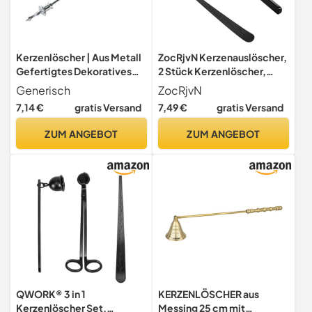
Kerzenlöscher | Aus Metall
ZocRjvN Kerzenauslöscher,
Gefertigtes Dekoratives
2 Stück Kerzenlöscher,
Löschwerkzeug,Weihnacht
Kerzen Ausmachen, Sicher
Generisch
ZocRjvN
s-Löschglocke Zum Kerzen
Löschen, Schwarzer
7,14 €
gratis Versand
7,49 €
gratis Versand
Ausmachen | Zum Sicheren
Zylinder Mit Griff, Hohe
Löschen Von Docht Und
Gefäße, Ideal Für Zuhause,
ZUM ANGEBOT
ZUM ANGEBOT
Kerzenflammen Bei Zu
Geschenkidee
Hause Geburtstag Und Feier
QWORK® 3 in 1
KERZENLÖSCHER aus
Kerzenlöscher Set,
Messing 25 cm mit