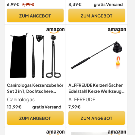
Kerzenzubehör Zum
langem Griff,
6,99 €
7,99 €
8,39 €
gratis Versand
Sicheren Kerzen
Kerzenlöscher für die
Ausmachen, Ideal Für
meisten Kerzen, Schwarz
ZUM ANGEBOT
ZUM ANGEBOT
Schwarze Kerzen Und
(Silber)
Dekorative Zwecke
Canirologas Kerzenzubehör
ALFFREUDE Kerzenlöscher
Set 3 in 1, Dochtschere
Edelstahl Kerze Werkzeug
Kerzenlöscher und Docht-
Kerzenwerkzeug
Canirologas
ALFFREUDE
Dipper, Candle Wick
Dochtlöscher Kerzen Docht
13,99 €
gratis Versand
7,99 €
Trimmer mit Samtbeutel für
Löscher Kerze Abdeckung
Kerzenliebhaber
Zubehör für Um Sicher
ZUM ANGEBOT
ZUM ANGEBOT
Kerzen Auslöschen Docht
Flamme