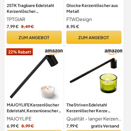
2STK Tragbare Edelstahl
Glocke Kerzenlöscher aus
Kerzenlöscher
Metall
Dochtlöscher Zubehör mit
TPTGIAR
FTWDesign
Langem Griff
7,99 €
8,49 €
8,95 €
ZUM ANGEBOT
ZUM ANGEBOT
22% Rabatt
MAJOYLIFE Kerzenlöscher
TheStriven Edelstahl
Edelstahl,Kerzenloescher
Kerzenlöscher Kerze
mit langem Griff
Werkzeug Kerzenlöscher
MAJOYLIFE
Qualität - langer Kerzenlöscher aus Edelstahl mit praktischem Knick Gelenk Kerzen Docht Löscher Dochtlöscher aus hochwertigem Edelstahl gefertigt Candle extinguisher Spülmaschinenfest
aus Edelstahl Edelstahl-
6,99 €
8,99 €
7,99 €
gratis Versand
Kerzenlöscher