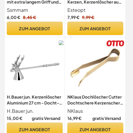
mit extra langem Griff und
Kerzen, Kerzenlöscher aus
Kerzendochtlöscher und -
Edelstahl, Kerzenlöscher
Ssmmam
Esteopt
hülsen, Zubehör für
mit langem Griff und
6,00 €
8,45 €
7,99 €
9,99 €
Heimdekoration
Geschenkbox Verpackung
geeignet für Geschenke
ZUM ANGEBOT
ZUM ANGEBOT
(Gold)
H.Bauer jun. Kerzenlöscher
NKlaus Dochlöscher Cutter
Aluminium 27 cm - Docht-
Dochtschere Kerzenschere
Löscher mit Löschhut im
Lichtputzschere Länge
H.Bauer jun.
NKlaus
Hirsch Motiv -
8cm 2742
15,00 €
gratis Versand
16,99 €
gratis Versand
Kerzendämpfer mit langem
Griff für stilvolles Kerzen
ZUM ANGEBOT
ZUM ANGEBOT
ausmachen ohne Rauch