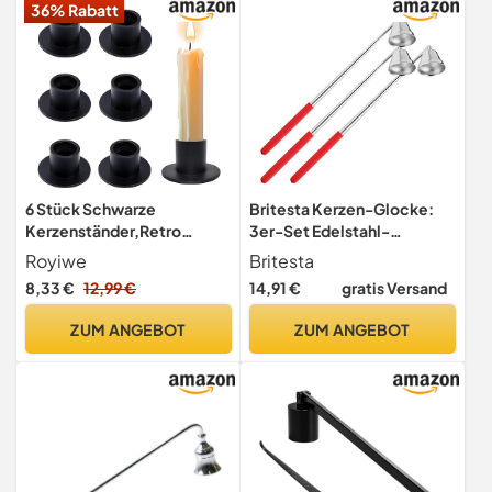
36% Rabatt
6 Stück Schwarze
Britesta Kerzen-Glocke:
Kerzenständer,Retro
3er-Set Edelstahl-
Candlelight Dinner
Kerzenlöscher mit
Royiwe
Britesta
Kerzenhalter, für
Teleskop-Griff bis 62 cm
8,33 €
12,99 €
14,91 €
gratis Versand
Wohn,Esszimmer und
(Kerzen-Löschglocken,
Schlafzimmerdekoration
Flammenlöscher, Kerze)
ZUM ANGEBOT
ZUM ANGEBOT
Kamindekoration