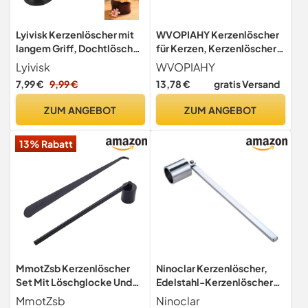
Lyivisk Kerzenlöscher mit
WVOPIAHY Kerzenlöscher
langem Griff, Dochtlöscher
für Kerzen, Kerzenlöscher,
für Kerzen, stilvolles
Dochtlöscher, mit langem
Lyivisk
WVOPIAHY
Zubehör für Zuhause,
Griff geeignet für
7,99 €
9,99 €
13,78 €
gratis Versand
Candle Extinguisher für
Geschenke, Metall,
Wohnzimmer,
Kerzenlöscher für die
ZUM ANGEBOT
ZUM ANGEBOT
Schlafzimmer und
meisten Kerzen (Schwarz)
Geschenkidee
13% Rabatt
MmotZsb Kerzenlöscher
Ninoclar Kerzenlöscher,
Set Mit Löschglocke Und
Edelstahl-Kerzenlöscher-
Zange, Praktisches
Dochtlöscher-Zubehör mit
MmotZsb
Ninoclar