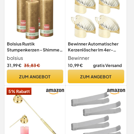
Bolsius Rustik
Bewinner Automatischer
Stumpenkerzen - Shimmer
Kerzenlöscher Im 4er-
Gold - 4 Stück - 19 x 7 cm -
Pack, Kerzenlöscher aus
bolsius
Bewinner
Dekorative Haushaltkerzen
Metall mit Timer für
31,99 €
35,83 €
10,99 €
gratis Versand
- Brenndauer 85 Stunden -
Stumpenkerzen, Sicherer
Unparfümierte - Enthält
Kerzenstopper für
ZUM ANGEBOT
ZUM ANGEBOT
Natürliches Pflanzenwachs
Geburtstagskerzen,
- Ohne Palmöl
Goldener aus Eisen (Gold)
5% Rabatt