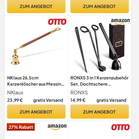
Kerzenlöscher mit Griff
ZUM ANGEBOT
ZUM ANGEBOT
Kerzenwerkzeug Für Kerzen
Docht Dochtlöscher Candle
Extinguisher Schwarz
NKlaus 26,5cm
RONXS 3 in 1 Kerzenzubehör
Kerzenlöscher aus Messing
Set, Dochtschere
mit Holzgriff Kerzen
Kerzenlöscher und Docht-
NKlaus
RONXS
Zubehör Dochtlöscher
Dipper
23,99 €
gratis Versand
14,99 €
gratis Versand
bewegliche Kopf 11649
ZUM ANGEBOT
ZUM ANGEBOT
27% Rabatt