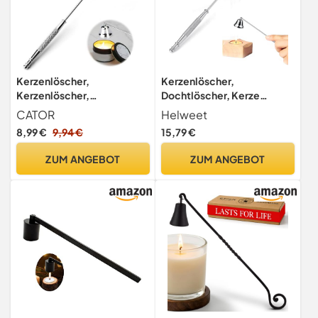
Kerzenlöscher,
Kerzenlöscher,
Kerzenlöscher,
Dochtlöscher, Kerze
Dochtlöscher, Zubehör mit
Abdeckung, Candle
CATOR
Helweet
langem Griff, Edelstahl,
Extinguisher,
8,99 €
9,94 €
15,79 €
Kerzenlöscher für die
Glockenförmiger Docht
meisten Kerzen
Löscher mit Langem Griff,
ZUM ANGEBOT
ZUM ANGEBOT
zum Sicheren Löschen
Kerzenflammen, für die
Meisten Kerzen,
Kerzenzubehör für Party