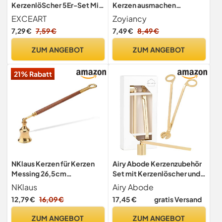
KerzenlöScher 5Er-Set Mit
Kerzen ausmachen
Langem Griff 11 X 1.5 X 0.1
kerzenlöscher zange,
EXCEART
Zoyiancy
cm
Kerzenschere
7,29 €
7,59 €
7,49 €
8,49 €
Dochtschneider für
Duftkerzenliebhaber(Schw
ZUM ANGEBOT
ZUM ANGEBOT
arz)
21% Rabatt
NKlaus Kerzen für Kerzen
Airy Abode Kerzenzubehör
Messing 26,5cm
Set mit Kerzenlöscher und
Kerzenlöscher Holzgriff, 1
Dochtschneider - Gold
NKlaus
Airy Abode
Stück
12,79 €
16,09 €
17,45 €
gratis Versand
ZUM ANGEBOT
ZUM ANGEBOT