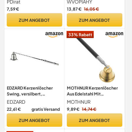
PDirat
WVOPIAHY
Mit Stil, Schwarz Zylinder
Griff, Ø 3,7cm Glocke, für
7,59 €
13,87 €
16,05 €
Kerzenauslöscher Und
Geschenke, Kerzenlöscher
Griff, Hochwertige
für die meisten Kerzen
ZUM ANGEBOT
ZUM ANGEBOT
Kerzenlöscher Für Eine
Sichere Und Effiziente
33% Rabatt
Nutzung
EDZARD Kerzenlöscher
MOTHNUR Kerzenlöscher
Swing, versilbert,
Aus Edelstahl Mit
anlaufgeschützt, Länge 26
Einziehbarem Docht Langer
EDZARD
MOTHNUR
cm
Griff Für Kerzenzubehör
22,61 €
gratis Versand
9,89 €
14,74 €
Zum Sicheren Löschen Von
Duftkerzen Großen Kerzen
ZUM ANGEBOT
ZUM ANGEBOT
Zuhause Hochzeit Party