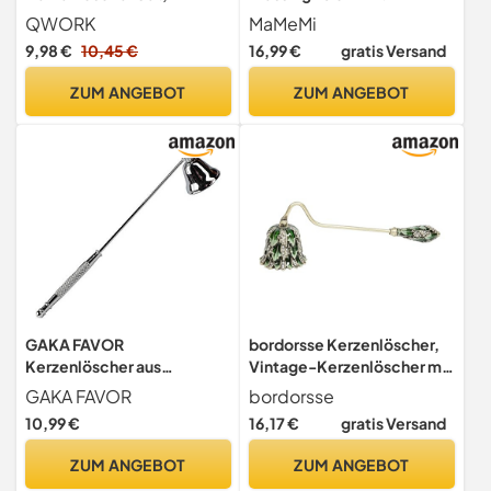
Edelstahl Dochtschere für
beweglichem Kopf,
QWORK
MaMeMi
Kerzen, Kerzenpflege-Set
sicheres Löschen ohne
9,98 €
10,45 €
16,99 €
gratis Versand
mit Löscher Zange und
Rauch oder Wachsspritzer,
Docht-Dipper
Handarbeit aus Indien,
ZUM ANGEBOT
ZUM ANGEBOT
edles ZUBEHÖR für Advent
& Weihnachten von
MaMeMi
GAKA FAVOR
bordorsse Kerzenlöscher,
Kerzenlöscher aus
Vintage-Kerzenlöscher mit
Edelstahl (Silber)
langem, haltbarem Griff,
GAKA FAVOR
bordorsse
Kerzenlöscher mit Griff
Metall-Wachslöscher zum
10,99 €
16,17 €
gratis Versand
Kerzenwerkzeug,Edelstahl
Löschen der
Gefertigt Candle
Kerzenflamme, dekorativer
ZUM ANGEBOT
ZUM ANGEBOT
Extinguisher
Dochtlöscher ist perfekt für