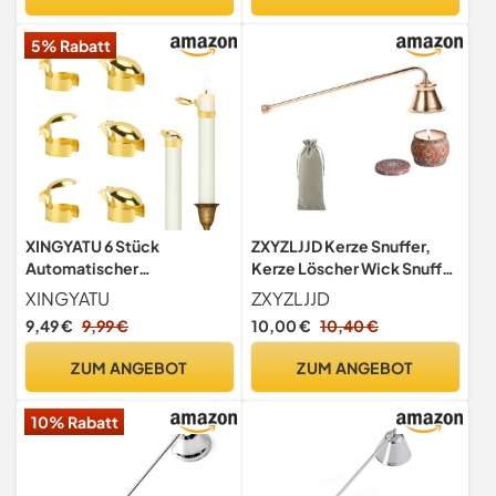
5% Rabatt
XINGYATU 6 Stück
ZXYZLJJD Kerze Snuffer,
Automatischer
Kerze Löscher Wick Snuffer
Kerzenlöscher,
Zubehör mit langem Griff
XINGYATU
ZXYZLJJD
Kerzenlöscher, Metall
Edelstahl Kerze Snuffer für
9,49 €
9,99 €
10,00 €
10,40 €
Dochtflammenlöscher,
die meisten Kerzen
Kerzen Dochtlöscher
(Golden)
ZUM ANGEBOT
ZUM ANGEBOT
Stopper, Kerzenlöscher
Werkzeug geeignet für
10% Rabatt
Lange Kerzen mit einem
Durchmesser 20-22mm