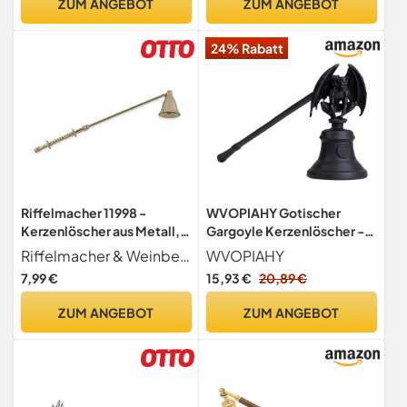
ZUM ANGEBOT
ZUM ANGEBOT
24% Rabatt
Riffelmacher 11998 -
WVOPIAHY Gotischer
Kerzenlöscher aus Metall,
Gargoyle Kerzenlöscher -
Länge 25 cm, Silber, 1
16.8cm Griff, Ø4cm
Riffelmacher & Weinberger
WVOPIAHY
Stück, für Advent,
Becher, 7.5cm H -
7,99 €
15,93 €
20,89 €
Weihnachten oder den
Mystische Heimdekoration
Alltag
& Altarzubehör
ZUM ANGEBOT
ZUM ANGEBOT