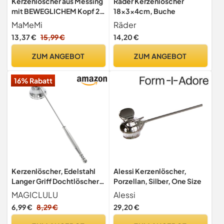
Kerzenlöscher aus Messing
Räder Kerzenlöscher
mit BEWEGLICHEM Kopf 25
18x3x4cm, Buche
x 3,8 cm SICHERES
MaMeMi
Räder
LÖSCHEN für Advent
13,37 €
15,99 €
14,20 €
Christbaum und Haushalt
edles Design von MaMeMi
ZUM ANGEBOT
ZUM ANGEBOT
16% Rabatt
Kerzenlöscher, Edelstahl
Alessi Kerzenlöscher,
Langer Griff Dochtlöscher
Porzellan, Silber, One Size
für Wachsfresser
MAGICLULU
Alessi
6,99 €
8,29 €
29,20 €