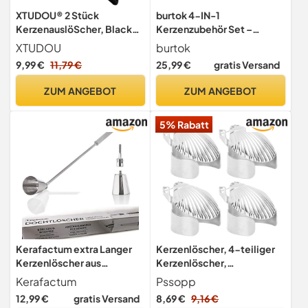
XTUDOU® 2 Stück
burtok 4-IN-1
KerzenauslöScher, Black
Kerzenzubehör Set –
Kerzenlöscher
Elegantes Edelstahl-
XTUDOU
burtok
Dochtlöscher mit Griff,
Kerzenpflegewerkzeug mit
9,99 €
11,79 €
25,99 €
gratis Versand
Kerzen Ausmachen für Die
Kerzenlöscher,
Meisten Kerzen
Dochtschere, Dochtzieher
ZUM ANGEBOT
ZUM ANGEBOT
und Kerzenuntersetzer,
Kerzenliebhaber (Silber)
5% Rabatt
Kerafactum extra Langer
Kerzenlöscher, 4-teiliger
Kerzenlöscher aus
Kerzenlöscher,
Edelstahl mit Knick Gelenk
Automatisch für
Kerafactum
Pssopp
für Kerzen abschraubbar
Schlafzimmer (Silber)
12,99 €
gratis Versand
8,69 €
9,16 €
Docht Löscher