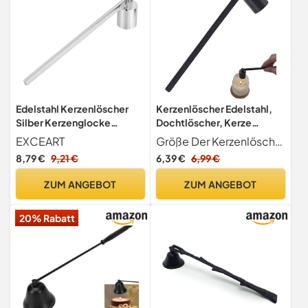
Edelstahl Kerzenlöscher
Kerzenlöscher Edelstahl,
Silber Kerzenglocke
Dochtlöscher, Kerze
Flammenlöscher
Werkzeug Abdeckung,
EXCEART
Größe Der Kerzenlöscher misst 6,77 Zoll 172 mm lang, Höhe beträgt 0,91 Zoll 23 mm, der Außendurchmesser der Glocke beträgt 0,87 Zoll 22 mm.Humanisierter Handgriff, bequem und einfach zu bedienen.
Kerzenabdeckung
Candle Extinguisher,
8,79 €
9,21 €
6,39 €
6,99 €
Feuerlöscher Candle
Glockenförmiger Docht
Snuffer Kerze Werkzeug
Löscher mit Langem Griff,
ZUM ANGEBOT
ZUM ANGEBOT
Zubehör für Weihnachten
Zum Sicheren Löschen
Dekoration
Kerzenflammen
20% Rabatt