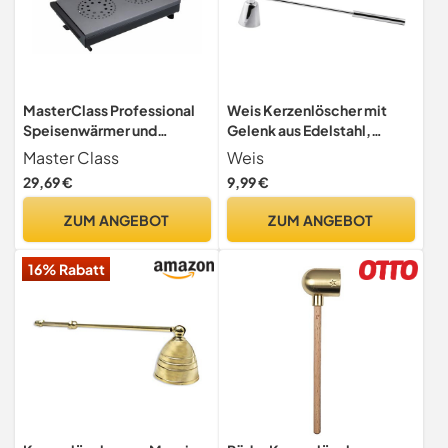
MasterClass Professional
Weis Kerzenlöscher mit
Speisenwärmer und
Gelenk aus Edelstahl,
Tellerwärmer mit 2
Länge: 31,5cm, 16905
Master Class
Weis
Teelichtern, schwarz/grau
29,69 €
9,99 €
ZUM ANGEBOT
ZUM ANGEBOT
16% Rabatt