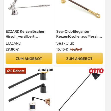
EDZARD Kerzenlöscher
Sea-Club Eleganter
Hirsch, versilbert,
Kerzenlöscher aus Messing
anlaufgeschützt, Länge 26
und Holz, 26 cm groß
EDZARD
Sea-Club
cm
29,80 €
15,15 €
15,76 €
ZUM ANGEBOT
ZUM ANGEBOT
6% Rabatt