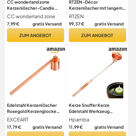
CC wonderland zone
RTZEN -Décor
Kerzenlöscher-Candle
Kerzenlöscher mit langem
Extinguisher–Dochtlöscher
Griff, schwarzer
CC wonderland zone
RTZEN
- Zubehör mit langem Griff
Schmiedeeiserner
7,99 €
gratis Versand
99,37 €
gratis Versand
Qualität Edelstahl Gefertigt
Kerzenlöscher, einfach
Candle
jede Kerze in Esszimmer,
ZUM ANGEBOT
ZUM ANGEBOT
Snuffer,schwarz(Zylindrisc
Küche, Bad oder Spa,
he Form)
handgefertigtes
authentisches einzigartiges
Geschenk
Edelstahl Kerzenlöscher
Kerze Snuffer Kerze
Rosegold Kerzenglocke
Edelstahl Werkzeug
Flammenlöscher
Zubehör Kerzenlöscher mit
EXCEART
Hpamba
Kerzenabdeckung
Griff Kerzenlöscher aus
17,79 €
gratis Versand
11,99 €
gratis Versand
Feuerlöscher Candle
Edelstahl Docht Löscher
Snuffer Kerze Werkzeug
Kerze Extinguisher mit