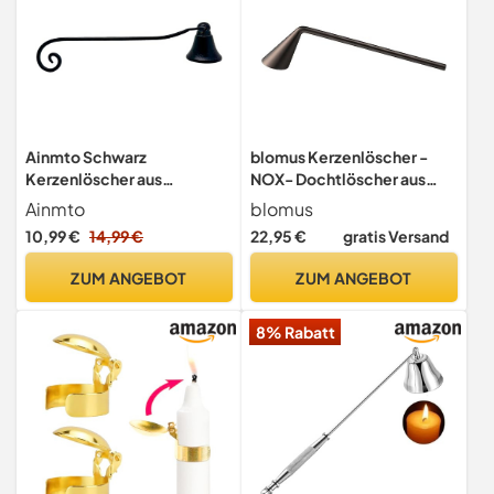
Ainmto Schwarz
blomus Kerzenlöscher -
Kerzenlöscher aus
NOX- Dochtlöscher aus
Edelstahl,Kerzenwerkzeug
Zink (Burned Metal)
Ainmto
blomus
e Dochtlöscher,Werkzeuge
10,99 €
14,99 €
22,95 €
gratis Versand
zum Sicheren Löschen von
Kerzen
ZUM ANGEBOT
ZUM ANGEBOT
8% Rabatt